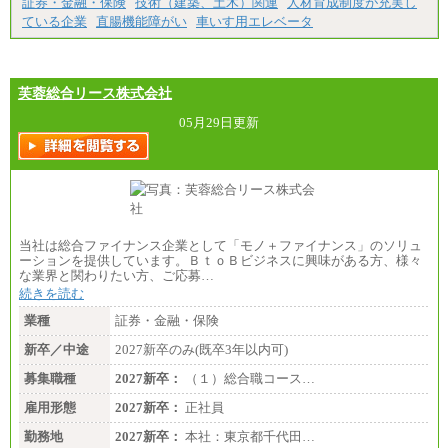
証券・金融・保険
技術（建築、土木）関連
人材育成制度が充実し
なし）
ている企業
直腸機能障がい
車いす用エレベータ
※２ 勤務地により異なる
芙蓉総合リース株式会社
05月29日更新
当社は総合ファイナンス企業として「モノ＋ファイナンス」のソリュ
ーションを提供しています。ＢｔｏＢビジネスに興味がある方、様々
な業界と関わりたい方、ご応募…
続きを読む
業種
証券・金融・保険
新卒／中途
2027新卒のみ(既卒3年以内可)
募集職種
2027新卒：
（１）総合職コース…
雇用形態
2027新卒：
正社員
勤務地
2027新卒：
本社：東京都千代田…