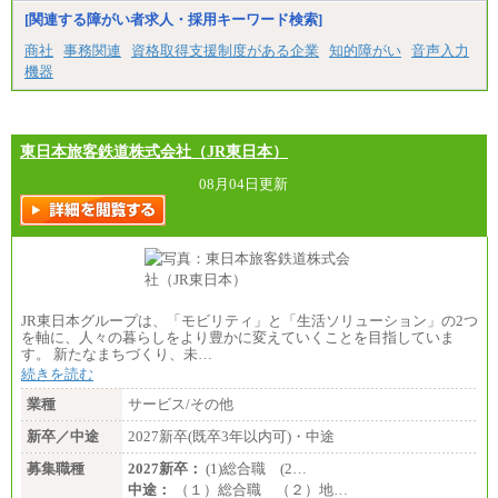
[関連する障がい者求人・採用キーワード検索]
商社
事務関連
資格取得支援制度がある企業
知的障がい
音声入力
機器
東日本旅客鉄道株式会社（JR東日本）
08月04日更新
JR東日本グループは、「モビリティ」と「生活ソリューション」の2つ
を軸に、人々の暮らしをより豊かに変えていくことを目指していま
す。 新たなまちづくり、未…
続きを読む
業種
サービス/その他
新卒／中途
2027新卒(既卒3年以内可)・中途
募集職種
2027新卒：
(1)総合職 (2…
中途：
（１）総合職 （２）地…