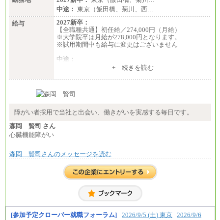
中途：
東京（飯田橋、菊川、西…
2027新卒：
給与
【全職種共通】初任給／274,000円（月給）
※大学院卒は月給が278,000円となります。
※試用期間中も給与に変更はございません
中途：
（１）～（４）274,000円（月給）～
+ 続きを読む
（５）235,000円（月給）～
※経験・年齢などを考慮のうえ、当社規程により優
遇します。
※業務内容・勤務形態に応じて、上記給与の範囲内
でご相談をさせていただく事があります
※試用期間中も給与に変更はございません
障がい者採用で当社と出会い、働きがいを実感する毎日です。
森岡 賢司 さん
心臓機能障がい
森岡 賢司さんのメッセージを読む
[参加予定クローバー就職フォーラム]
2026/9/5 (土) 東京
2026/9/6