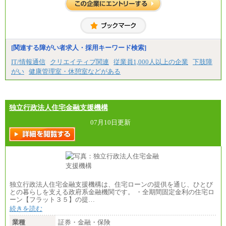
※経験、能力を考慮の上、当社規定により優遇
いたします
※自己成長支援金(10,000円）を含む
※別途、Workstyle支援金(月額4,000円）
[関連する障がい者求人・採用キーワード検索]
IT/情報通信
クリエイティブ関連
従業員1,000人以上の企業
下肢障
がい
健康管理室・休憩室などがある
独立行政法人住宅金融支援機構
07月10日更新
独立行政法人住宅金融支援機構は、住宅ローンの提供を通じ、ひとび
との暮らしを支える政府系金融機関です。 ・全期間固定金利の住宅ロ
ーン【フラット３５】の提…
続きを読む
業種
証券・金融・保険