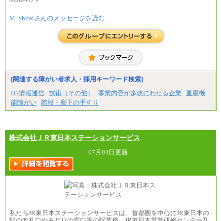
※個別に設定する給与については、選考の過程
で決定していきます。
M. Shiraiさんのメッセージを読む
※上記に加え、所定労働時間外に勤務をした場
合には、時間外勤務手当を支給します。
※試用期間中も給与に変更はございません。
中途：
＜募集各社・全職種共通＞
月給21万円以上～
※試用期間中の給与に変更はありません。
[関連する障がい者求人・採用キーワード検索]
※経験・能力を考慮し、当社規定により決定いたし
IT/情報通信
技術（その他）
事業内容が多岐にわたる企業
直腸機
ます。
能障がい
階段・廊下の手すり
株式会社ＪＲ東日本ステーションサービス
07月03日更新
私たちJR東日本ステーションサービスは、首都圏を中心にJR東日本の
駅の改札口やみどりの窓口等の駅業務、JR東日本営業研修センター及