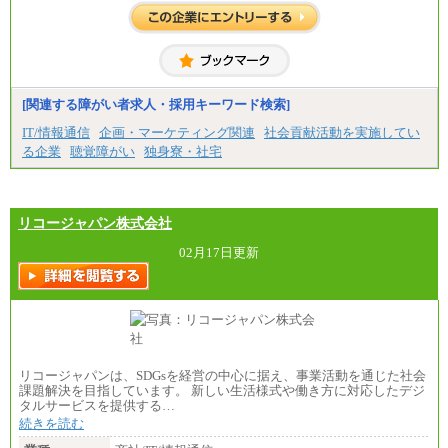
※一般事務職種（CS職）の大学院修了者は大学卒の
金額を最低額とし、
経験・能力を考慮のうえ、当社規程に基づき決定い
たします。
中途：
下記は新卒採用の給与です。経験者採用の場合、下
記を再下限としてご経験に応じた金額となります。
[関連する障がい者求人・採用キーワード検索]
（1）【正社員】一般事務職種（CS職）：月給255,00
IT/情報通信
企画・マーケティング関連
社会貢献活動を実施してい
0円（大学卒）
る企業
聴覚障がい
独身寮・社宅
（2）【正社員】総合職：月給300,000円（大学卒）
※試用期間も同額
リコージャパン株式会社
02月17日更新
リコージャパンは、SDGsを経営の中心に据え、事業活動を通じた社会
課題解決を目指しています。 新しい生活様式や働き方に対応したデジ
タルサービスを提供する…
続きを読む