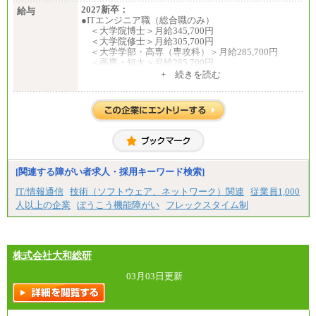
2027新卒：
給与
●ITエンジニア職（総合職のみ）
＜大学院博士＞月給345,700円
＜大学院修士＞月給305,700円
＜大学学部・高専（専攻科）＞月給285,700円
＜高専・短大＞月給285,700円
+ 続きを読む
●事務職（総合職／一般職）
＜大学院修士・博士＞月給：305,700円（総合職）
＜大学学部＞月給：285,700円（総合職）／253,10
0円（一般職）
＜高専・短大＞月給：285,700円（総合職）／248,1
00円（一般職）
※試用期間中の条件変更：無
[関連する障がい者求人・採用キーワード検索]
中途：
■正社員採用■
IT/情報通信
技術（ソフトウェア、ネットワーク）関連
従業員1,000
＜総合職＞
人以上の企業
ぼうこう機能障がい
フレックスタイム制
大学院博士 ： 月給345,700円～
大学院修士 ： 月給305,700円～
大学学部・高専（専攻科）： 月給285,700円～
高専・短大： 月給285,700円～
株式会社大和総研
＜一般職＞
大学(学部・院)・高専（専攻科）： 月給253,100
03月03日更新
円～
高専・短大： 月給248,100円～