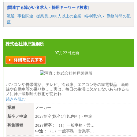
[関連する障がい者求人・採用キーワード検索]
流通
事務関連
従業員1,000人以上の企業
精神障がい
勤務時間の配
慮
株式会社神戸製鋼所
07月22日更新
パソコンや携帯電話、テレビ、冷蔵庫、エアコン等の家電製品、新幹
線や自動車等の乗り物……実は、毎日の生活に欠かせないあらゆるモ
ノに神戸製鋼所の技術が使われ…
続きを読む
業種
メーカー
新卒／中途
2027新卒(既卒1年以内可)・中途
募集職種
2027新卒：
（1）一般事務・営…
中途：
（1）一般事務・営業事…