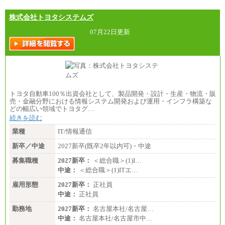
株式会社トヨタシステムズ
07月22日更新
トヨタ自動車100％出資会社として、製品開発・設計・生産・物流・販
売・金融分野における情報システム開発および運用・インフラ構築な
どの幅広い領域でトヨタグ…
続きを読む
業種
IT/情報通信
新卒／中途
2027新卒(既卒2年以内可)・中途
募集職種
2027新卒：
＜総合職＞(1)I…
中途：
＜総合職＞(1)ITエ…
雇用形態
2027新卒：
正社員
中途：
正社員
勤務地
2027新卒：
名古屋本社/名古屋…
中途：
名古屋本社/名古屋市中…