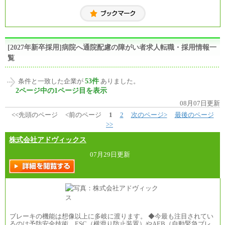
[2027年新卒採用]病院へ通院配慮の障がい者求人転職・採用情報一
覧
53件
条件と一致した企業が
ありました。
2ページ中の1ページ目を表示
08月07日更新
<<先頭のページ
<前のページ
1
2
次のページ>
最後のページ
>>
株式会社アドヴィックス
07月29日更新
ブレーキの機能は想像以上に多岐に渡ります。 ◆今最も注目されてい
るのは予防安全技術。ESC（横滑り防止装置）やAEB（自動緊急ブレ