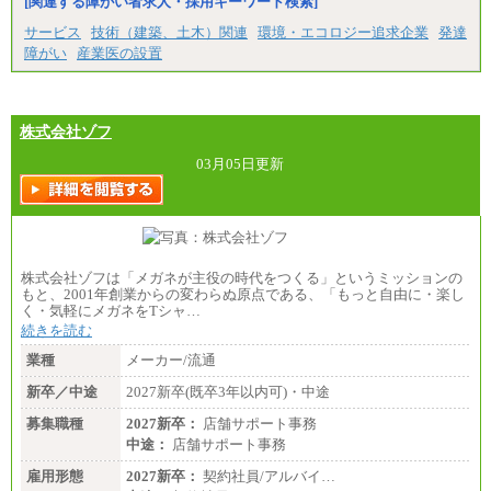
[関連する障がい者求人・採用キーワード検索]
サービス
技術（建築、土木）関連
環境・エコロジー追求企業
発達
障がい
産業医の設置
株式会社ゾフ
03月05日更新
株式会社ゾフは「メガネが主役の時代をつくる」というミッションの
もと、2001年創業からの変わらぬ原点である、「もっと自由に・楽し
く・気軽にメガネをTシャ…
続きを読む
業種
メーカー/流通
新卒／中途
2027新卒(既卒3年以内可)・中途
募集職種
2027新卒：
店舗サポート事務
中途：
店舗サポート事務
雇用形態
2027新卒：
契約社員/アルバイ…