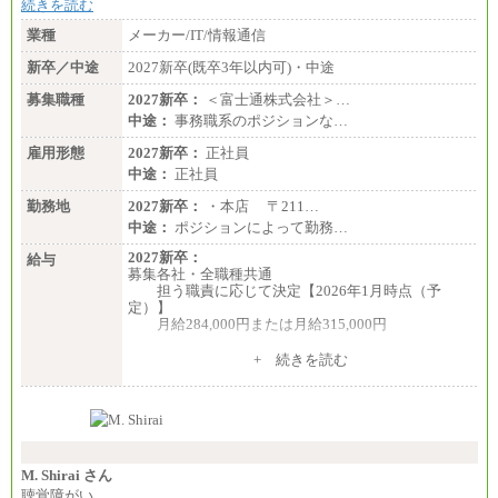
続きを読む
業種
メーカー/IT/情報通信
新卒／中途
2027新卒(既卒3年以内可)・中途
募集職種
2027新卒：
＜富士通株式会社＞…
中途：
事務職系のポジションな…
雇用形態
2027新卒：
正社員
中途：
正社員
勤務地
2027新卒：
・本店 〒211…
中途：
ポジションによって勤務…
2027新卒：
給与
募集各社・全職種共通
担う職責に応じて決定【2026年1月時点（予
定）】
月給284,000円または月給315,000円
※入社後早期から、自律的な業務遂行が求めら
+ 続きを読む
れる職務を担う方については、月額給与315,000円で
す。
なお、高度なスキルや専門性を持ち、より高
い職責を担う方については、さらに高い金額を個別
に設定します。
※習熟度を上げるための育成が一定期間必要で
上司の指示に基づき職務を遂行する方については、
M. Shirai さん
月額給与284,000円となります。
聴覚障がい