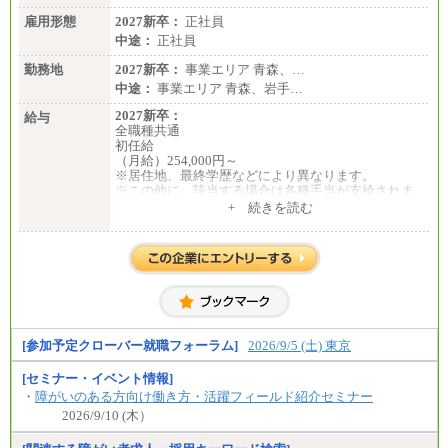
雇用形態
2027新卒：
正社員
中途：
正社員
勤務地
2027新卒：
事業エリア 青森、…
中途：
事業エリア 青森、岩手…
2027新卒：
給与
全職種共通
初任給
（月給）254,000円～
※居住地、最終学歴などにより異なります。
※この他に、該当する場合は各種手当が支給されま
す。
+ 続きを読む
※試用期間中も給与に変更はございません。
中途：
全職種共通
初任給／月給263,000円～
※居住地、年齢により異なります。
※この他に、該当する場合は各種手当が支給されま
す。
※試用期間中も給与に変更はございません
[参加予定クローバー就職フォーラム]
2026/9/5 (土) 東京
[セミナー・イベント情報]
・
障がいのある方向け働き方・活躍フィールド紹介セミナー
2026/9/10 (木）