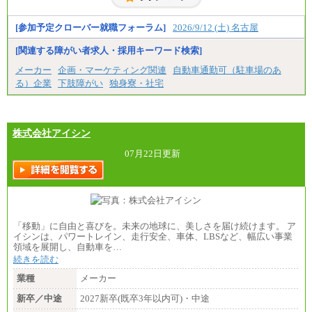
※技術系応募における、博士課程修了は大学卒(また
は修士了)の金額を最低額とし、経験・能力を考慮の
うえ当社規程に基づき決定いたします。
[参加予定クローバー就職フォーラム]
2026/9/12 (土) 名古屋
[関連する障がい者求人・採用キーワード検索]
中途：
（1）月給 246,660円
メーカー
企画・マーケティング関連
自動車通勤可（駐車場のあ
（2）時間給 1,500円/月給モデル\337,000～
る）企業
下肢障がい
独身寮・社宅
株式会社アイシン
07月22日更新
「移動」に自由と喜びを。未来の地球に、美しさを届け続けます。 ア
イシンは、パワートレイン、走行安全、車体、LBSなど、幅広い事業
領域を展開し、自動車を…
続きを読む
業種
メーカー
新卒／中途
2027新卒(既卒3年以内可)・中途