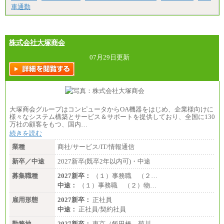
（１）（２）
車通勤
月給：270,000円～
想定年収：490万円～1,100万円
年収例：
・610万円/28歳・月給34万円
・1,090万円/38歳・月給59万円 *残業代・家族手当
株式会社大塚商会
対象外
07月29日更新
（３）
月給：190,000円～
想定年収：340万円～610万円
年収例：
・460万円/28歳・月給26万円
・520万円/32歳・月給29万円
大塚商会グループはコンピュータからOA機器をはじめ、企業様向けに
（４）
様々なシステム構築とサービス＆サポートを提供しており、全国に130
月給：201,000円～
万社の顧客をもつ、国内…
想定年収：360万円～680万円
続きを読む
年収例：
・520万円/32歳・月給29万円
業種
商社/サービス/IT/情報通信
年収例は賞与含む、残業代・家族手当含まず
新卒／中途
2027新卒(既卒2年以内可)・中途
※キャリアや能力等を考慮の上、当社規定により確
募集職種
2027新卒：
（１）事務職 （２…
定します
中途：
（１）事務職 （２）物…
※残業手当：別途支給
※固定給に固定残業代含まず
雇用形態
2027新卒：
正社員
※試用期間中も給与に変更なし
中途：
正社員/契約社員
勤務地
2027新卒：
東京（飯田橋、菊川…