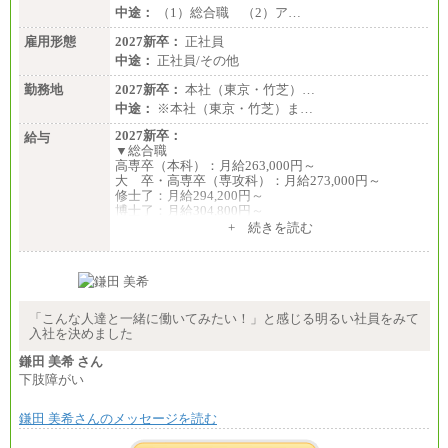
中途：
（1）総合職 （2）ア…
雇用形態
2027新卒：
正社員
中途：
正社員/その他
勤務地
2027新卒：
本社（東京・竹芝）…
中途：
※本社（東京・竹芝）ま…
2027新卒：
給与
▼総合職
高専卒（本科）：月給263,000円～
大 卒・高専卒（専攻科）：月給273,000円～
修士了：月給294,200円～
博士了：月給304,800円～
+ 続きを読む
※卓越した能力、高度な技術や実績をお持ちの方
で、それらを入社後の実業務において発揮できると
認められる場合は、 上記の給与に関わらず個別設定
することがあります
▼アソシエイト職
「こんな人達と一緒に働いてみたい！」と感じる明るい社員をみて
月給235,000円
入社を決めました
全職種2025年度実績
鎌田 美希 さん
下肢障がい
※営業職に支給するインセンティブは除く
※試用期間中も給与に変更はございません
鎌田 美希さんのメッセージを読む
中途：
基本月給／20万5000円以上(正社員・準社員）