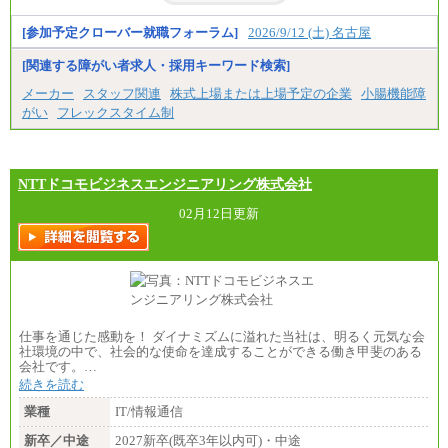
[参加予定クローバー就職フォーラム]
2026/9/12 (土) 名古屋
[関連する障がい者求人・採用キーワード検索]
メーカー
スタッフ関連
株式上場または上場予定の企業
小腸機能障
がい
フレックスタイム制
NTTドコモビジネスエンジニアリング株式会社
02月12日更新
仕事を通じた感動を！ ダイナミズムに溢れた当社は、明るく元気な会
社環境の中で、社会的な使命を達成することができる働き甲斐のある
会社です。…
続きを読む
業種
IT/情報通信
新卒／中途
2027新卒(既卒3年以内可)・中途