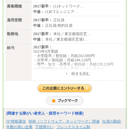
募集職種
2027新卒：
(1)ネットワーク…
中途：
(1)ICTエンジニア…
雇用形態
2027新卒：
正社員
中途：
正社員/契約社員
勤務地
2027新卒：
本社／東京都港区芝…
中途：
本社／東京都港区芝浦1…
2027新卒：
給与
2025年4月実績
・大学院卒／初任給：月給262,000円
・大学卒／初任給：月給249,120円
・専門・短大・高専卒／初任給：月給229,120円
※試用期間中も給与に変更はございません
中途：
+ 続きを読む
月給195,070円以上
※試用期間中(2ヶ月間)も給与等に変更はございませ
ん
※給与額は、経験、能力を考慮し決定致します。
[関連する障がい者求人・採用キーワード検索]
IT/情報通信
技術（ソフトウェア、ネットワーク）関連
社員の勤続
年数の長い企業
下肢障がい
フレックスタイム制