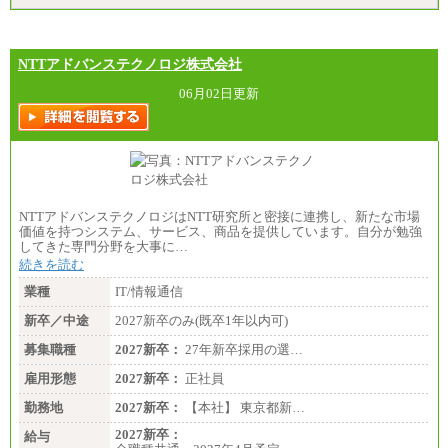
NTTアドバンステクノロジ株式会社
06月02日更新
NTTアドバンステクノロジはNTT研究所と密接に連携し、新たな市場
価値を持つシステム、サービス、商品を提供しています。自分が勉強
してきた専門分野を大事に…
続きを読む
業種
IT/情報通信
新卒／中途
2027新卒のみ(既卒1年以内可)
募集職種
2027新卒：
27年新卒採用の選…
雇用形態
2027新卒：
正社員
勤務地
2027新卒：
【本社】 東京都新…
2027新卒：
給与