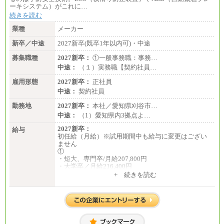
ーキシステム）がこれに…
続きを読む
業種
メーカー
新卒／中途
2027新卒(既卒1年以内可)・中途
募集職種
2027新卒：
①一般事務職：事務…
中途：
（１）実務職【契約社員…
雇用形態
2027新卒：
正社員
中途：
契約社員
勤務地
2027新卒：
本社／愛知県刈谷市…
中途：
（1）愛知県内3拠点よ…
2027新卒：
給与
初任給（月給）※試用期間中も給与に変更はござい
ません
①
・短大、専門卒/月給207,800円
・大学卒／月給216,400円
※大学院修了は大学卒の金額を最低額とし、経験・
+ 続きを読む
能力を考慮のうえ当社規程に基づき決定いたしま
す。
②③
・修士了／月給301,000円
・大学卒／月給282,000円