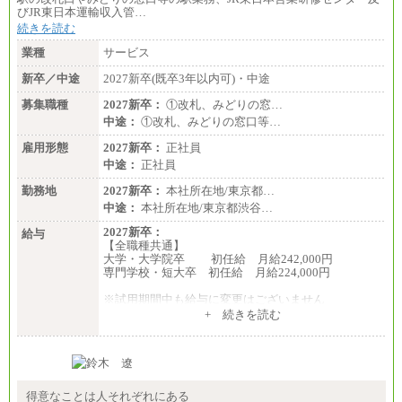
びJR東日本運輸収入管…
続きを読む
業種
サービス
新卒／中途
2027新卒(既卒3年以内可)・中途
募集職種
2027新卒：
①改札、みどりの窓…
中途：
①改札、みどりの窓口等…
雇用形態
2027新卒：
正社員
中途：
正社員
勤務地
2027新卒：
本社所在地/東京都…
中途：
本社所在地/東京都渋谷…
2027新卒：
給与
【全職種共通】
大学・大学院卒 初任給 月給242,000円
専門学校・短大卒 初任給 月給224,000円
※試用期間中も給与に変更はございません
中途：
+ 続きを読む
【全職種共通】
大学・大学院卒 初任給 月給242,000円
専門学校・短大卒 初任給 月給224,000円
最終学歴に応じ、上記新卒給与（高卒の場合は、月
給211,000円）を基本給とし、年齢や学歴などを考慮
して算定した調整手当を加算した額
得意なことは人それぞれにある