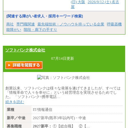
(日) 大阪
2026/9/12 (土) 名古
屋
[関連する障がい者求人・採用キーワード検索]
商社
専門職関連
最先端技術・ノウハウを持っている企業
呼吸器機
能障がい
階段・廊下の手すり
ソフトバンク株式会社
07月14日更新
創業以来、ソフトバンクは様々な発展を遂げてきましたが、すべては
「情報革命で人々を幸せに」という経営理念を実現させるためでし
た。 「ソフトバンク=携帯電話…
続きを読む
業種
IT/情報通信
新卒／中途
2027新卒(既卒3年以内可)・中途
募集職種
2027新卒：
①【総合職】 ②【…