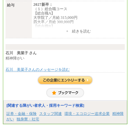
2027新卒：
給与
（１）総合職コース
【総合職A】
大学院了／月給 315,000円
四大卒／月給 300,000円
【総合職B】
大学院了／月給 282,000円
+ 続きを読む
四大卒／月給 270,000円
（２）業務職
月給198,300円
石川 美菜子 さん
精神障がい
石川 美菜子さんのメッセージを読む
[関連する障がい者求人・採用キーワード検索]
証券・金融・保険
スタッフ関連
環境・エコロジー追求企業
精神障
がい
独身寮・社宅