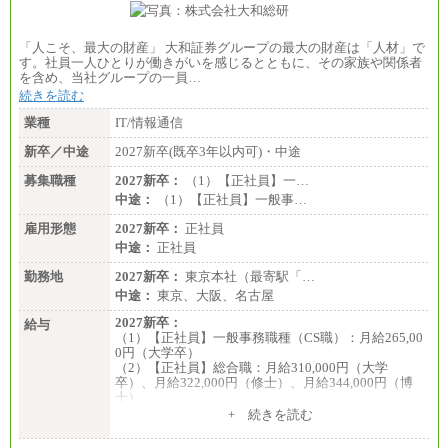
※試用期間中の条件変更：無
「人こそ、最大の財産」 大和証券グループの最大の財産は「人材」で
す。社員一人ひとりが働きがいを感じるとともに、その家族や関係者
を含め、当社グループの一員…
続きを読む
業種
IT/情報通信
新卒／中途
2027新卒(既卒3年以内可)・中途
募集職種
2027新卒：
（1）【正社員】一…
中途：
（1）【正社員】一般事…
雇用形態
2027新卒：
正社員
中途：
正社員
勤務地
2027新卒：
東京本社（最寄駅「…
中途：
東京、大阪、名古屋
2027新卒：
給与
（1）【正社員】一般事務職種（CS職）：月給265,00
0円（大学卒）
（2）【正社員】総合職：月給310,000円（大学
卒）、月給322,000円（修士）、月給344,000円（博
士）
+ 続きを読む
※見習期間（試用期間、3か月）も給与に変更はござ
いません。