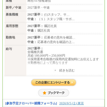
業種
商社/IT/情報通信
新卒／中途
2027新卒・中途
募集職種
2027新卒：
(1)スタッフ、サ…
中途：
（１）スタッフ職・サポ…
雇用形態
2027新卒：
嘱託社員
中途：
嘱託社員
勤務地
2027新卒：
応募者の意向を確認…
中途：
応募者の意向を確認の上…
2027新卒：
給与
全職種共通
月給 180,000円～250,000円
※採用選考合格後の採用内定通知時にお伝えします
※勤務地によって異なります
中途：
+ 続きを読む
全職種共通
月給 200,000円～250,000円
入社時の処遇は経験・能力を考慮の上、当社規程に
より決定します。
具体的な金額は採用選考合格後に採用内定通知時に
お伝えします。
[参加予定クローバー就職フォーラム]
2026/9/5 (土) 東京