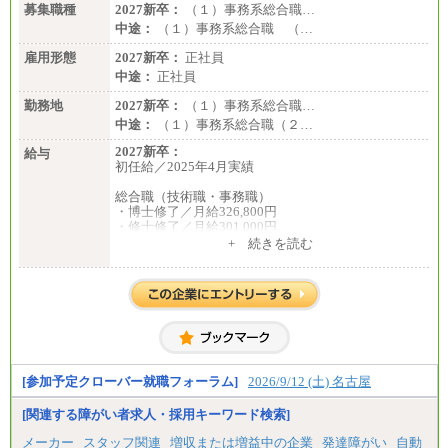
募集職種
2027新卒：
（１）事務系総合職…
中途：
（１）事務系総合職 （…
雇用形態
2027新卒：
正社員
中途：
正社員
勤務地
2027新卒：
（１）事務系総合職…
中途：
（１）事務系総合職（２…
2027新卒：
給与
初任給／2025年4月実績
総合職（技術職・事務職）
・博士修了／月給326,800円
・修士修了／月給301,000円
・大学卒／月給282,000円
+ 続きを読む
・高専卒（専攻科）／月給282,000円
・高専卒（本科）／月給256,000円
一般事務職
・博士修了、修士修了、大学卒／月給206,400円
・高専卒（専攻科）／月給206,400円
・高専卒（本科）月給197,800円
・短大卒／月給197,800円
・専門卒（2年）／月給197,800円
[参加予定クローバー就職フォーラム]
2026/9/12 (土) 名古屋
※試用期間中も給与に変更はございません。
[関連する障がい者求人・採用キーワード検索]
中途：
メーカー
スタッフ関連
増収または増益中の企業
発達障がい
自動