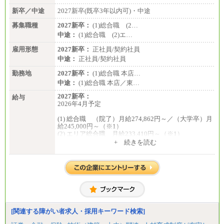
新卒／中途
2027新卒(既卒3年以内可)・中途
募集職種
2027新卒：
(1)総合職 (2…
中途：
(1)総合職 (2)エ…
雇用形態
2027新卒：
正社員/契約社員
中途：
正社員/契約社員
勤務地
2027新卒：
(1)総合職 本店…
中途：
(1)総合職 本店／東…
2027新卒：
給与
2026年4月予定
(1) 総合職 （院了）月給274,862円～／（大学卒）月
給245,000円～（※1）
(2) エリア総合職 月給233,410円～（※1）
(3) アシスタントスタッフ 日給9,800円～12,500円
+ 続きを読む
（※2）
※１ 試用期間６か月（試用期間中も給与に変更
はございません）
※２ 勤務地により異なります
中途：
（1) 総合職 （院了）月給274,862円～／（大学卒）
月給245,000円～（※1）
(2) エリア総合職 月給233,410円～（※1）
(3) アシスタントスタッフ 日給9,800円～12,500円
[関連する障がい者求人・採用キーワード検索]
（※2）
※１ 試用期間６か月（試用期間中も給与に変更