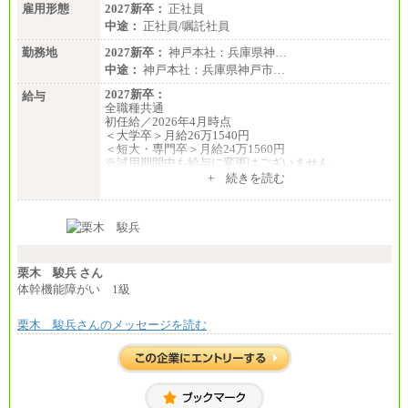
雇用形態
2027新卒：
正社員
中途：
正社員/嘱託社員
勤務地
2027新卒：
神戸本社：兵庫県神…
中途：
神戸本社：兵庫県神戸市…
2027新卒：
給与
全職種共通
初任給／2026年4月時点
＜大学卒＞月給26万1540円
＜短大・専門卒＞月給24万1560円
※試用期間中も給与に変更はございません
中途：
+ 続きを読む
全職種共通
月給24万円～
※入社時の年齢等によって異なります。
※試用期間中も給与に変更はございません
栗木 駿兵 さん
体幹機能障がい 1級
栗木 駿兵さんのメッセージを読む