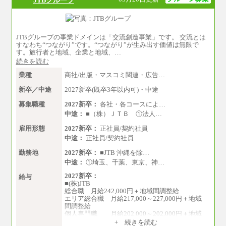
JTBグループの事業ドメインは「交流創造事業」です。 交流とは
すなわち“つながり”です。“つながり”が生み出す価値は無限で
す。旅行者と地域、企業と地域、…
続きを読む
業種
商社/出版・マスコミ関連・広告…
新卒／中途
2027新卒(既卒3年以内可)・中途
募集職種
2027新卒：
各社・各コースによ…
中途：
■（株）ＪＴＢ ①法人…
雇用形態
2027新卒：
正社員/契約社員
中途：
正社員/契約社員
勤務地
2027新卒：
■JTB 沖縄を除…
中途：
①埼玉、千葉、東京、神…
2027新卒：
給与
■(株)JTB
総合職 月給242,000円＋地域間調整給
エリア総合職 月給217,000～227,000円＋地域
間調整給
個人専門職 月給202,000～202,000円＋地域
間調整給
+ 続きを読む