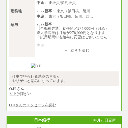
中途：
正社員/契約社員
勤務地
2027新卒：
東京（飯田橋、菊川…
中途：
東京（飯田橋、菊川、西…
2027新卒：
給与
【全職種共通】初任給／274,000円（月給）
※大学院卒は月給が278,000円となります。
※試用期間中も給与に変更はございません
中途：
（１）～（４）274,000円（月給）～
+ 続きを読む
（５）235,000円（月給）～
※経験・年齢などを考慮のうえ、当社規程によ
り優遇します。
※業務内容・勤務形態に応じて、上記給与の範
囲内でご相談をさせていただく事があります
※試用期間中も給与に変更はございません
仕事で得られる感謝の言葉が、
やりがいと励みになっています。
O.H さん
左上肢障がい
O.Hさんのメッセージを読む
日本銀行
04月28日更新