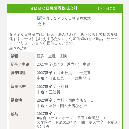
※試用期間中も給与に変更はございません
ＳＭＢＣ日興証券株式会社
02月02日更新
ＳＭＢＣ日興証券は、個人・法人問わず、あらゆるお客様の多様
化するニーズにお応えするために、付加価値の高い商品・サービ
ス、ソリューションを提供しています。…
続きを読む
業種
証券・金融・保険
新卒／中途
2027新卒(既卒3年以内可)・中途
募集職種
2027新卒：
［正社員］…一定期…
中途：
［正社員］…一定期間内…
雇用形態
2027新卒：
正社員
中途：
正社員
勤務地
2027新卒：
本社・国内支店など…
中途：
本社・国内支店など ※…
2027新卒：
給与
■総合コース＜オープン採用（全国型）＞
大学院卒 月給35.3万円、四年制大学卒 月給3
3.7万円