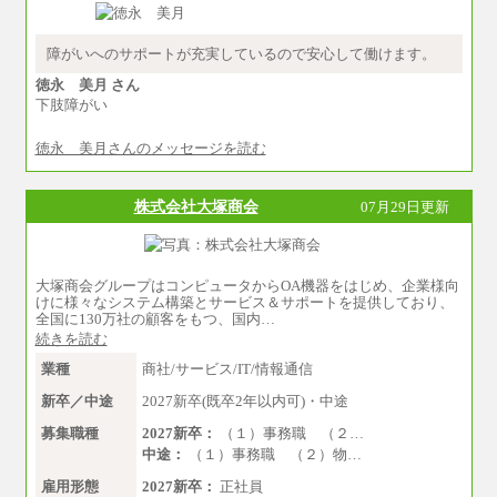
障がいへのサポートが充実しているので安心して働けます。
徳永 美月 さん
下肢障がい
徳永 美月さんのメッセージを読む
株式会社大塚商会
07月29日更新
大塚商会グループはコンピュータからOA機器をはじめ、企業様向
けに様々なシステム構築とサービス＆サポートを提供しており、
全国に130万社の顧客をもつ、国内…
続きを読む
業種
商社/サービス/IT/情報通信
新卒／中途
2027新卒(既卒2年以内可)・中途
募集職種
2027新卒：
（１）事務職 （２…
中途：
（１）事務職 （２）物…
雇用形態
2027新卒：
正社員