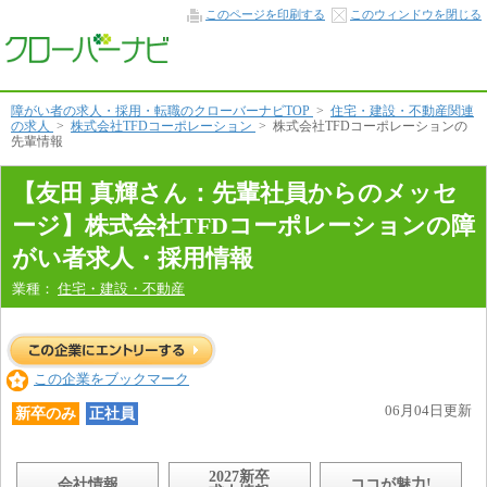
先
このページを印刷する
このウィンドウを閉じる
輩
社
員
か
ら
の
障がい者の求人・採用・転職のクローバーナビTOP
>
住宅・建設・不動産関連
メ
の求人
>
株式会社TFDコーポレーション
>
株式会社TFDコーポレーションの
ッ
先輩情報
セ
ー
ジ
【友田 真輝さん：先輩社員からのメッセ
本
文
ージ】株式会社TFDコーポレーションの障
へ
がい者求人・採用情報
業種：
住宅・建設・不動産
この企業をブックマーク
06月04日更新
新卒のみ
正社員
2027新卒
会社情報
ココが魅力!