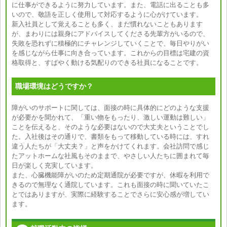
に仕事ができるように努力しています。また、電話に出ることも多
いので、敬語を正しく使用して対応するように心がけています。
新入社員として覚えることも多く、まだ慣れないこともあります
が、まわりには親身にアドバイスしてくださる先輩方がいるので、
失敗を恐れずに積極的にチャレンジしていくことで、毎日やりがい
を感じながら仕事に向き合っています。これからの目標は宅建の資
格取得と、すばやく動ける気配りのできる社員になることです。
職場環境はどうですか？
障がいのサポートに関しては、面接の時に具体的にどのような支援
が必要かを聞かれて、「重い物をもったり、激しい運動は難しい」
ことを伝えると、そのような必要はないので大丈夫ということでし
た。入社後はその通りで、書類をもって移動している時には、すれ
違う人たちが「大丈夫？」と声をかけてくれます。会社訪問で感じ
たアットホームな社風もそのままで、やさしい人たちに囲まれて毎
日が楽しく充実しています。
また、心臓機能障がいのため定期通院が必要ですが、休暇を利用で
きるので無理なく通院しています。これも面接の時に聞いていたこ
とではありますが、実際に経験することでさらに安心感が増してい
ます。