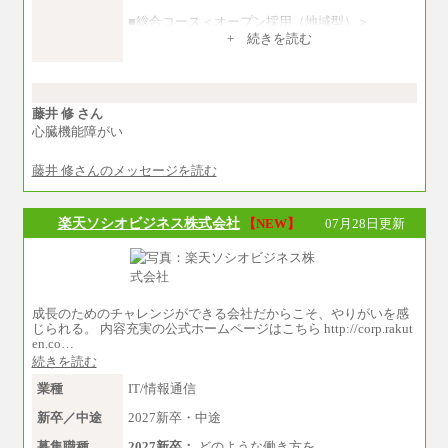
■総合コース＜オープン採用（地域型）＞
大学院卒 月給33.3万円、四年制大学卒 月給3
+ 続きを読む
1.7万円
■事務コース
四年制大学・大学院卒 月給26.8万円
短大・専門卒 月給24.0万円
藤井 修 さん
心臓機能障がい
※上記は2027年新卒の支給予定額
藤井 修さんのメッセージを読む
※上記全てのコースにおいて、退職金前払給：
一律3.7万円を含む
※試用期間中も給与に変更はございません
楽天ソシオビジネス株式会社
【NEW】
07月28日更新
中途：
■総合コース＜オープン採用（全国型）＞
大学院卒 月給35.3万円、四年制大学卒 月給3
3.7万円
■総合コース＜オープン採用（地域型）＞
成長のためのチャレンジができる会社だからこそ、やりがいを感
大学院卒 月給33.3万円、四年制大学卒 月給3
じられる。 内容充実の公式ホームページはこちら http://corp.rakut
1.7万円
en.co…
続きを読む
■事務コース
四年制大学・大学院卒 月給26.8万円
業種
IT/情報通信
短大・専門卒 月給24.0万円
新卒／中途
2027新卒・中途
※上記全てのコースにおいて、退職金前払給：
一律3.7万円を含む
募集職種
2027新卒：
どのような働き方を…