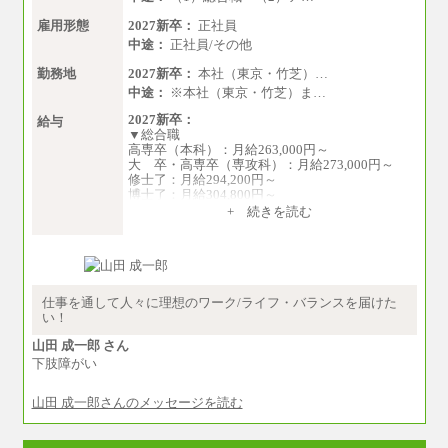
※超過勤務手当：残業時間については全額時
間外手当を支給。
雇用形態
2027新卒：
正社員
中途：
正社員/その他
■（株）JTBグローバルマーケティング＆トラベ
ル
勤務地
2027新卒：
本社（東京・竹芝）…
総合職 月給242,000円＋地域間調整給
中途：
※本社（東京・竹芝）ま…
訪日事業職 月給202,000～227,000円＋地域間
調整給
2027新卒：
給与
※詳細はJTBキャリアサイトよりご確認くださ
▼総合職
い。
高専卒（本科）：月給263,000円～
大 卒・高専卒（専攻科）：月給273,000円～
■(株)JTBビジネストランスフォーム
修士了：月給294,200円～
総合職 月給205,000～225,000円＋地域間調整
博士了：月給304,800円～
給
+ 続きを読む
エリア総合職 月給185,000円＋地域間調整給
※卓越した能力、高度な技術や実績をお持ちの
※詳細はJTBキャリアサイトよりご確認くださ
方で、それらを入社後の実業務において発揮で
い。
きると認められる場合は、 上記の給与に関わら
ず個別設定することがあります
■(株)JTBデータサービス ※2027年新卒募集終
了
▼アソシエイト職
仕事を通して人々に理想のワーク/ライフ・バランスを届けた
総合職 月給186,000～194,000円＋地域手当
月給235,000円
い！
※詳細はJTBキャリアサイトよりご確認くださ
い。
全職種2025年度実績
山田 成一郎 さん
下肢障がい
■I&Jデジタルイノベーション(株)
※営業職に支給するインセンティブは除く
総合職 月給224,500～242,600円＋地域手当
※試用期間中も給与に変更はございません
※詳細はJTBキャリアサイトよりご確認くださ
山田 成一郎さんのメッセージを読む
中途：
い。
基本月給／20万5000円以上(正社員・準社員）
＜有期社員コース＞