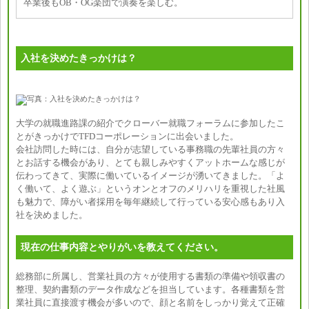
卒業後もOB・OG楽団で演奏を楽しむ。
入社を決めたきっかけは？
大学の就職進路課の紹介でクローバー就職フォーラムに参加したこ
とがきっかけでTFDコーポレーションに出会いました。
会社訪問した時には、自分が志望している事務職の先輩社員の方々
とお話する機会があり、とても親しみやすくアットホームな感じが
伝わってきて、実際に働いているイメージが湧いてきました。「よ
く働いて、よく遊ぶ」というオンとオフのメリハリを重視した社風
も魅力で、障がい者採用を毎年継続して行っている安心感もあり入
社を決めました。
現在の仕事内容とやりがいを教えてください。
総務部に所属し、営業社員の方々が使用する書類の準備や領収書の
整理、契約書類のデータ作成などを担当しています。各種書類を営
業社員に直接渡す機会が多いので、顔と名前をしっかり覚えて正確