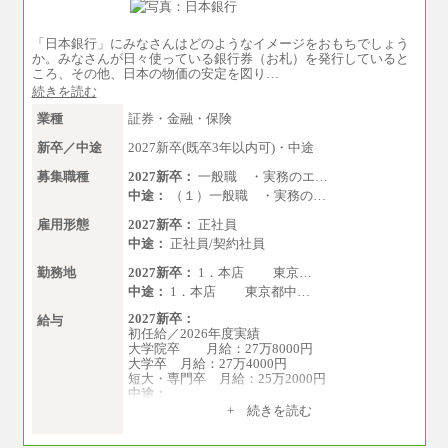
「日本銀行」にみなさんはどのようなイメージをおもちでしょう
か。みなさんが日々使っている銀行券（お札）を発行していると
ころ、その他、日本の物価の安定を図り…
続きを読む
業種
証券・金融・保険
新卒／中途
2027新卒(既卒3年以内可)・中途
募集職種
2027新卒：
一般職 ・実務のエ…
中途：
（１）一般職 ・実務の…
雇用形態
2027新卒：
正社員
中途：
正社員/契約社員
勤務地
2027新卒：
1．本店 東京…
中途：
1．本店 東京都中…
2027新卒：
給与
初任給／2026年度実績
大学院卒 月給：27万8000円
大学卒 月給：27万4000円
短大・専門卒 月給：25万2000円
中途：
（１）（２）共通
+ 続きを読む
月給：24万0000円～34万8420円
※職務経験等を考慮し決定いたします。