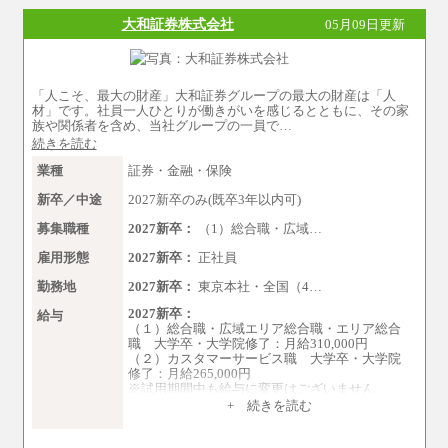
大和証券株式会社
05月09日更新
「人こそ、最大の財産」大和証券グループの最大の財産は「人
材」です。社員一人ひとりが働きがいを感じるとともに、その家
族や関係者を含め、当社グループの一員で…
続きを読む
業種
証券・金融・保険
新卒／中途
2027新卒のみ(既卒3年以内可)
募集職種
2027新卒：
（1）総合職・広域…
雇用形態
2027新卒：
正社員
勤務地
2027新卒：
東京本社・全国（4…
2027新卒：
給与
（１）総合職・広域エリア総合職・エリア総合
職 大学卒・大学院修了：月給310,000円
（２）カスタマーサービス職 大学卒・大学院
修了：月給265,000円
※試用期間中も給与に変更はございません
+ 続きを読む