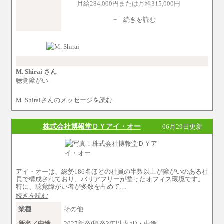
月給284,000円または月給315,000円
※入社後早期から、自律的な業務遂行が求
+ 続きを読む
められる職務を担う方については、月額給与315,
000円です。
なお、高度なスキルや専門性を持ち、よ
り高い職責を担う方については、さらに高い金
額を個別に設定します。
※習熟度を上げるための育成が一定期間必
要で上司の指示に基づき職務を遂行する方につ
M. Shirai さん
いては、月額給与284,000円となります。
聴覚障がい
※個別に設定する給与については、選考の
過程で決定していきます。
M. Shiraiさんのメッセージを読む
※上記に加え、所定労働時間外に勤務をし
た場合には、時間外勤務手当を支給します。
※試用期間中も給与に変更はございませ
ん。
株式会社博報堂ＤＹアイ・オー
06月29日更新
中途：
＜募集各社・全職種共通＞
月給21万円以上～
※試用期間中の給与に変更はありません。
アイ・オーは、総勢186名ほどの社員の半数以上が障がいのある社
※経験・能力を考慮し、当社規定により決定い
員で構成されており、バリアフリーが整ったオフィス環境です。
たします。
特に、聴覚障がい者が多数を占めて…
続きを読む
業種
その他
新卒／中途
2027新卒(既卒3年以内可)・中途