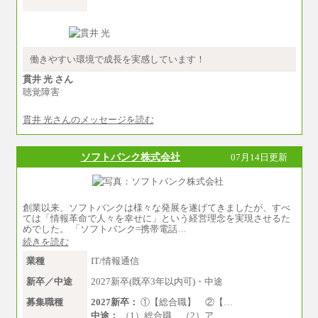
※詳細はJTBキャリアサイトよりご確認くださ
い。
■(株)JTB商事
総合職 月給208,000～235,000円
エリア総合職 月給180,000～205,000円＋地域
働きやすい環境で成長を実感しています！
手当
※詳細はJTBキャリアサイトよりご確認くださ
貫井 光 さん
い。
聴覚障害
■(株)JTBパブリッシング ※2027年新卒募集終
貫井 光さんのメッセージを読む
了
総合職 月給271,000円
■(株)JTBビジネストラベルソリューションズ
ソフトバンク株式会社
07月14日更新
総合職 月給220,000～230,000円＋地域間調整
給
エリア総合職 月給206,000円～214,000＋地域
間調整給
※詳細はJTBキャリアサイトよりご確認くださ
創業以来、ソフトバンクは様々な発展を遂げてきましたが、すべ
い。
ては「情報革命で人々を幸せに」という経営理念を実現させるた
めでした。 「ソフトバンク=携帯電話…
■(株)JTBコミュニケーションデザイン
続きを読む
総合職 月給230,000円
みなし残業手当：20,000円（一律支給）※み
業種
IT/情報通信
なし残業手当の残業時間は10.43時間。
※超過勤務手当：みなし残業時間を超える残
新卒／中途
2027新卒(既卒3年以内可)・中途
業時間に応じて、時間外手当等を支給。
募集職種
2027新卒：
①【総合職】 ②【…
エリアサポート職 月給188,000円
中途：
（1）総合職 （2）ア…