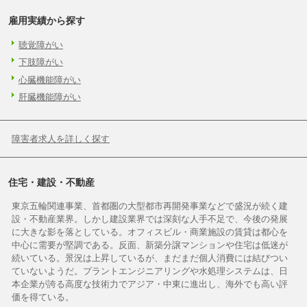
雇用実績から探す
聴覚障がい
下肢障がい
心臓機能障がい
肝臓機能障がい
障害者求人を詳しく探す
住宅・建設・不動産
東京五輪関連事業、首都圏の大型都市再開発事業などで盛況が続く建
設・不動産業界。しかし建設業界では深刻な人手不足で、今後の発展
に大きな影を落としている。オフィスビル・商業施設の賃貸は都心を
中心に需要が堅調である。反面、新築分譲マンションや住宅は低迷が
続いている。景況は上昇しているが、まだまだ個人消費には結びつい
ていないようだ。プラントエンジニアリングや水処理システムは、日
本企業が誇る高度な技術力でアジア・中東に進出し、海外でも高い評
価を得ている。