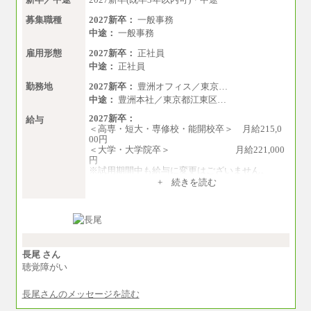
募集職種
2027新卒：
一般事務
中途：
一般事務
雇用形態
2027新卒：
正社員
中途：
正社員
勤務地
2027新卒：
豊洲オフィス／東京…
中途：
豊洲本社／東京都江東区…
2027新卒：
給与
＜高専・短大・専修校・能開校卒＞ 月給215,0
00円
＜大学・大学院卒＞ 月給221,000
円
※試用期間中も給与に変更はございません。
中途：
+ 続きを読む
月給215,000円～276,000円
※当社規定による月給制
※試用期間中も給与に変更はございません。
長尾 さん
聴覚障がい
長尾さんのメッセージを読む