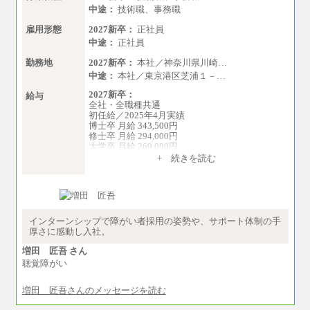
中途：
技術職、事務職
雇用形態
2027新卒：
正社員
中途：
正社員
勤務地
2027新卒：
本社／神奈川県川崎…
中途：
本社／東京港区芝浦１－…
2027新卒：
給与
全社・全職種共通
初任給／2025年4月実績
博士卒 月給 343,500円
修士卒 月給 294,000円
大学卒 月給 269,000円
※試用期間の給与に変更はございません
+ 続きを読む
中途：
経験・能力を考慮し、下記を下限として決定し
ます。
2025年新卒初任給 大学卒／月給 大学卒269,000
円
インターンシップで障がい者採用の姿勢や、サポート体制の手
厚さに感動し入社。
増田 匠吾 さん
聴覚障がい
増田 匠吾さんのメッセージを読む