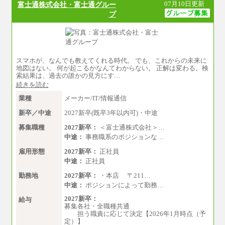
※経験、能力を考慮の上、当社規定により
07月10日更新
富士通株式会社・富士通グルー
■(株)JTBビジネストランスフォーム
優遇いたします
有期契約職 月給185,000～195,000円
プ
※自己成長支援金(10,000円）を含む
※詳細はJTBキャリアサイトよりご確認くださ
※別途、Workstyle支援金(月額4,000円）
い。
■(株)JTBパブリッシング ※2027年新卒募集終
了
総合職 月給241,000円
スマホが、なんでも教えてくれる時代。 でも、これからの未来に
中途：
地図はない。 何が起こるかなんてわからない。 正解は変わる。検
①月給227,000円以上
索結果は、過去の誰かの見方にす…
②月給212,000円以上
続きを読む
③月給172,500円以上
④月給23万円～37万円
業種
メーカー/IT/情報通信
⑤月給20万円～25万円
⑥月給33万円～48万円
新卒／中途
2027新卒(既卒3年以内可)・中途
⑦月給271,000円以上
⑧～⑮月給200,000円〜月給400,000円
募集職種
2027新卒：
＜富士通株式会社＞…
⑯月給185,000円以上
中途：
事務職系のポジションな…
⑰月給237,000円以上
⑱月給212,000円以上
雇用形態
2027新卒：
正社員
⑲東京：月給202,000 円以上 、京都：月給193,00
中途：
正社員
0 円以上
⑳月給205,000円以上
勤務地
2027新卒：
・本店 〒211…
㉑月給185,000 円以上
中途：
ポジションによって勤務…
㉒月給185,000 円以上
㉓月給224,500円以上
2027新卒：
給与
※全コース共通※ 能力・経験・勤務地などに
募集各社・全職種共通
より異なります
担う職責に応じて決定【2026年1月時点（予
※試用期間中も給与に変更はございません。
定）】