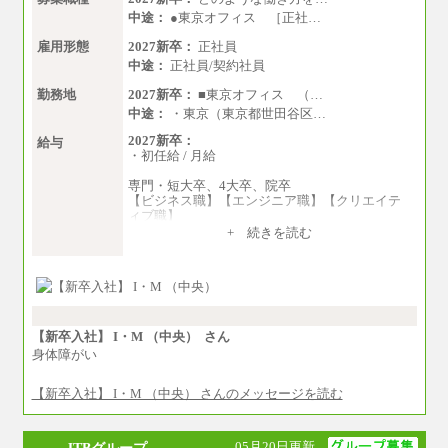
中途：
●東京オフィス ［正社…
※試用期間中も給与に変更はございません
雇用形態
2027新卒：
正社員
上記の新卒給与を下限に、これまでの経験・ス
中途：
正社員/契約社員
キルを考慮し、当社規定に従って決定いたしま
す。
勤務地
2027新卒：
■東京オフィス （…
中途：
・東京（東京都世田谷区…
2027新卒：
給与
・初任給 / 月給
専門・短大卒、4大卒、院卒
【ビジネス職】【エンジニア職】【クリエイテ
ィブ職】
一律：225,000円
+ 続きを読む
※試用期間中も給与に変更はございません 。
中途：
①月給：270,000円～320,000円
②④⑦⑩月給：225,000円～270,000円
③月給：250,000円～300,000円
⑤⑥月給：225,000円～300,000円
【新卒入社】 I・M （中央） さん
⑧月給：240,000円～285,000円
身体障がい
⑨月給：250,000円～330,000円
【新卒入社】 I・M （中央） さんのメッセージを読む
※経験、能力等を考慮の上、当社規定により決
定
※試用期間中も給与に変更はございません。
05月20日更新
JTBグループ