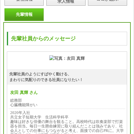
求人情報
先輩情報
先輩社員からのメッセージ
先輩社員のようにすばやく動ける、
まわりに気配りのできる社員になりたい！
友田 真輝 さん
総務部
心臓機能障がい
2020年入社
共立女子短期大学 生活科学科卒
趣味は好きな俳優の舞台を観ること。高校時代は吹奏楽部で打楽
器を担当。毎日一生懸命練習に取り組んだことは強みであり、社
会人としての仕事にもつながると考え、面接での自己PRに。大学