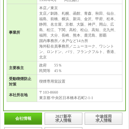
本店／東京
支店／釧路、札幌、函館、青森、秋田、仙台、
福島、前橋、横浜、新潟、金沢、甲府、松本、
静岡、名古屋、京都、大阪、神戸、岡山、広
島、松江、下関、高松、松山、高知、北九州、
事業所
福岡、大分、長崎、熊本、鹿児島、那覇
国内事務所／水戸など14カ所
海外駐在員事務所／ニューヨーク、ワシント
ン、ロンドン、パリ、フランクフルト、香港、
北京
政府 55％
主要株主
民間等 45％
受動喫煙防止
喫煙専用室設置
対策
〒103-8660
本社所在地
東京都 中央区日本橋本石町2-1-1
2027新卒
中途採用
会社情報
求人情報
求人情報