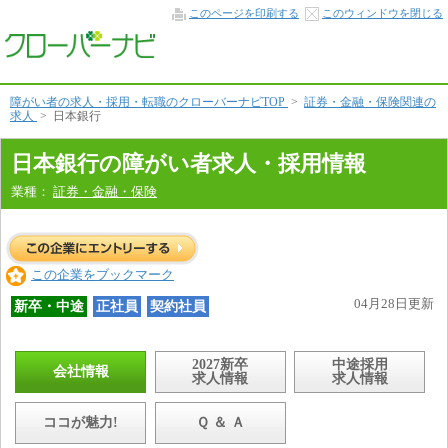
会
このページを印刷する
このウィンドウを閉じる
社
情
報
本
文
へ
障がい者の求人・採用・転職のクローバーナビTOP
>
証券・金融・保険関連の
求人
>
日本銀行
日本銀行の障がい者求人・採用情報
業種：
証券・金融・保険
この企業をブックマーク
04月28日更新
新卒・中途
正社員
契約社員
2027新卒
中途採用
会社情報
求人情報
求人情報
ココが魅力!
Ｑ ＆ Ａ