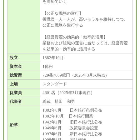
を高めていく
【公正な職務の遂行】
役職員一人一人が、高いモラルを維持しつつ、
公正に職務を遂行する
【経営資源の効果的・効率的活用】
業務および組織の運営に当たっては、経営資源
を効果的・効率的に活用する
設立
1882年10月
資本金
1億円
総資産
729兆7669億円（2025年3月末時点)
上場
スタンダード
従業員
4601名（2025年3月末現在）
代表者
総裁 植田 和男
1882年6月 日本銀行条例公布
1882年10月 日本銀行開業
1942年2月 旧日本銀行法公布
沿革
1949年6月 政策委員会設置
1997年6月 新日本銀行法公布
1998年4月 同法施行