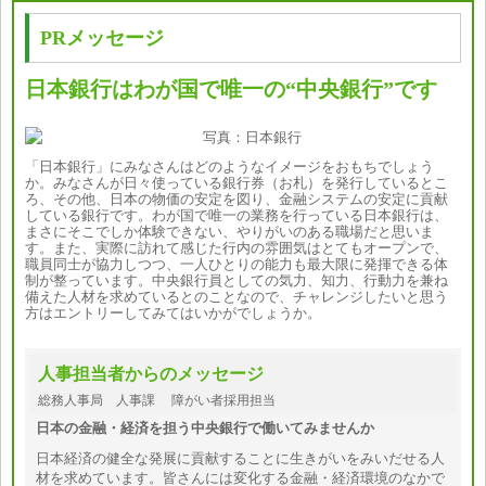
PRメッセージ
日本銀行はわが国で唯一の“中央銀行”です
「日本銀行」にみなさんはどのようなイメージをおもちでしょう
か。みなさんが日々使っている銀行券（お札）を発行しているとこ
ろ、その他、日本の物価の安定を図り、金融システムの安定に貢献
している銀行です。わが国で唯一の業務を行っている日本銀行は、
まさにそこでしか体験できない、やりがいのある職場だと思いま
す。また、実際に訪れて感じた行内の雰囲気はとてもオープンで、
職員同士が協力しつつ、一人ひとりの能力も最大限に発揮できる体
制が整っています。中央銀行員としての気力、知力、行動力を兼ね
備えた人材を求めているとのことなので、チャレンジしたいと思う
方はエントリーしてみてはいかがでしょうか。
人事担当者からのメッセージ
総務人事局 人事課 障がい者採用担当
日本の金融・経済を担う中央銀行で働いてみませんか
日本経済の健全な発展に貢献することに生きがいをみいだせる人
材を求めています。皆さんには変化する金融・経済環境のなかで