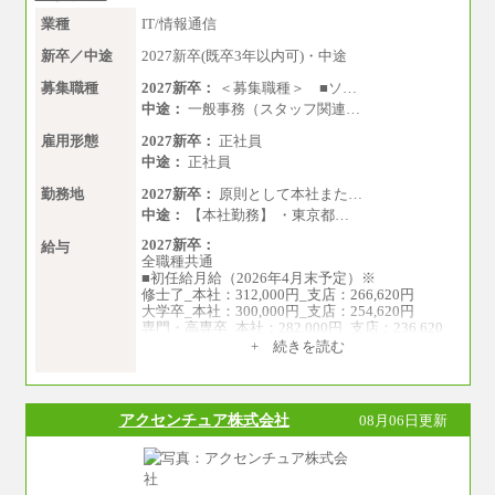
四年制大学・大学院卒 月給26.8万円
業種
IT/情報通信
短大・専門卒 月給24.0万円
新卒／中途
2027新卒(既卒3年以内可)・中途
※上記全てのコースにおいて、退職金前払給：
一律3.7万円を含む
募集職種
2027新卒：
＜募集職種＞ ■ソ…
中途：
一般事務（スタッフ関連…
※試用期間中も給与に変更はございません
雇用形態
2027新卒：
正社員
上記の新卒給与を下限に、これまでの経験・ス
中途：
正社員
キルを考慮し、当社規定に従って決定いたしま
す。
勤務地
2027新卒：
原則として本社また…
中途：
【本社勤務】 ・東京都…
2027新卒：
給与
全職種共通
■初任給月給（2026年4月末予定）※
修士了_本社：312,000円_支店：266,620円
大学卒_本社：300,000円_支店：254,620円
専門・高専卒_本社：282,000円_支店：236,620
円
+ 続きを読む
※専門性に応じた高い給与水準の採用も実施
中途：
月給（本社）：213,030円＋諸手当
アクセンチュア株式会社
08月06日更新
月給（支店）：164,920円～189,700円＋諸手当
※試用期間中も給与に変更はございません。
※上記はフルタイム勤務で残業ゼロの場合の標
準的な月額モデルとして掲載。
※上記のほか、ボーナス支給あり