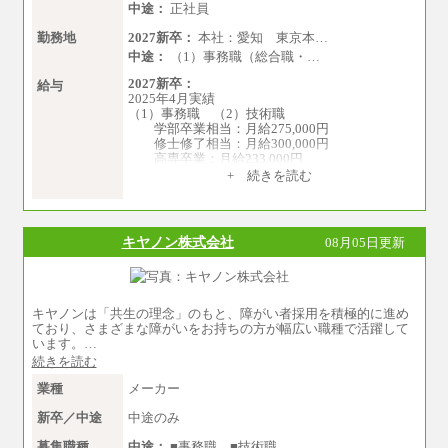
中途：
正社員
勤務地
2027新卒：
本社：愛知 東京本…
中途：
（1）事務職（総合職・…
2027新卒：
給与
2025年4月実績
（1）事務職 （2）技術職
学部卒業相当：月給275,000円
修士修了相当：月給300,000円
高専卒業：月給233,000円
+ 続きを読む
（3）業務職
大学院修了・大学卒業：月給21万円
短期大学・専門学校（2年制）卒業：月給20
万円
キヤノン株式会社
08月05日更新
※博士修了の方については、専門性や担当業務
を考慮して給与を決定いたします
※試用期間中も給与に変更はございません
中途：
キヤノンは「共生の理念」のもと、障がい者採用を積極的に進め
（1）事務職（総合職・正社員） （2）技術職
ており、さまざまな障がいをお持ちの方が幅広い職種で活躍して
（総合職・正社員）
います。…
月給 208,000円以上
続きを読む
経験、能力等を考慮し、弊社規定により決
定
業種
メーカー
試用期間中も給与に変更はございません
新卒／中途
中途のみ
（3）技能職（正社員）
基本給
募集職種
中途：
■事務職 ■技術職