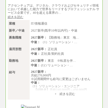
年収（本社）：330万～380万（フルタイムで標
アクセンチュアは、デジタル、クラウドおよびセキュリティ領域
準的なボーナス込みの金額です。上限金額は全
において卓越した能力で世界をリードするプロフェッショナル サ
社平均20時間の残業込み）
ービス企業です。40を超える業界の…
年収（支店）：260万～340万（フルタイムで標
続きを読む
準的なボーナス込みの金額です。上限金額は全
社平均20時間の残業込み）
業種
IT/情報通信
※年1回評価に応じて昇給有り。(上限あり)
※雇用形態についての補足：事務系職務限定の
新卒／中途
2027新卒(既卒10年以内可)・中途
正社員となります
募集職種
2027新卒：
【勤務地：東京 地…
中途：
（1）ソリューション・…
雇用形態
2027新卒：
正社員
中途：
正社員/契約社員
勤務地
2027新卒：
東京 ※転居を伴…
中途：
(1)ソリューション・…
2027新卒：
給与
月給270,000円
※試用期間中も給与に変更はございません
中途：
（1）ソリューション・エンジニア
【経験者】月給240,000円～450,000円
※地域や業務内容によって変動がありま
+ 続きを読む
す
【未経験者】月給210,000円～340,000円
※地域や業務内容によって変動がありま
す