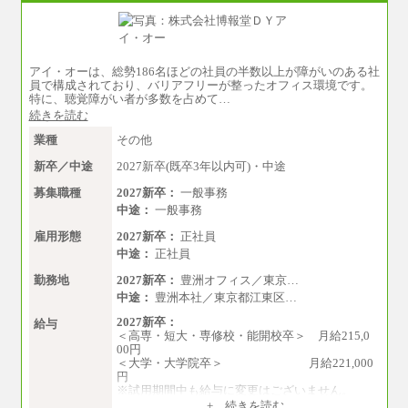
※試用期間中も給与に変更はございません。
アイ・オーは、総勢186名ほどの社員の半数以上が障がいのある社
員で構成されており、バリアフリーが整ったオフィス環境です。
特に、聴覚障がい者が多数を占めて…
続きを読む
業種
その他
新卒／中途
2027新卒(既卒3年以内可)・中途
募集職種
2027新卒：
一般事務
中途：
一般事務
雇用形態
2027新卒：
正社員
中途：
正社員
勤務地
2027新卒：
豊洲オフィス／東京…
中途：
豊洲本社／東京都江東区…
2027新卒：
給与
＜高専・短大・専修校・能開校卒＞ 月給215,0
00円
＜大学・大学院卒＞ 月給221,000
円
※試用期間中も給与に変更はございません。
中途：
+ 続きを読む