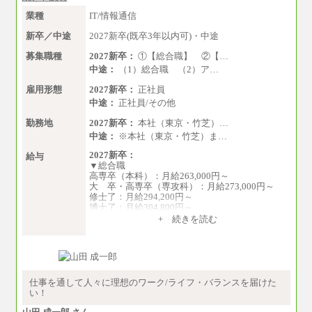
業種
IT/情報通信
新卒／中途
2027新卒(既卒3年以内可)・中途
募集職種
2027新卒：
①【総合職】 ②【…
中途：
（1）総合職 （2）ア…
雇用形態
2027新卒：
正社員
中途：
正社員/その他
勤務地
2027新卒：
本社（東京・竹芝）…
中途：
※本社（東京・竹芝）ま…
2027新卒：
給与
▼総合職
高専卒（本科）：月給263,000円～
大 卒・高専卒（専攻科）：月給273,000円～
修士了：月給294,200円～
博士了：月給304,800円～
+ 続きを読む
※卓越した能力、高度な技術や実績をお持ちの
方で、それらを入社後の実業務において発揮で
きると認められる場合は、 上記の給与に関わら
ず個別設定することがあります
▼アソシエイト職
仕事を通して人々に理想のワーク/ライフ・バランスを届けた
月給235,000円
い！
全職種2025年度実績