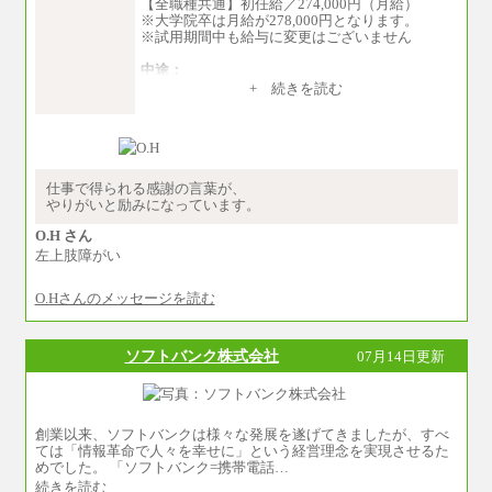
【全職種共通】初任給／274,000円（月給）
※大学院卒は月給が278,000円となります。
※試用期間中も給与に変更はございません
中途：
（１）～（４）274,000円（月給）～
+ 続きを読む
（５）235,000円（月給）～
※経験・年齢などを考慮のうえ、当社規程によ
り優遇します。
※業務内容・勤務形態に応じて、上記給与の範
囲内でご相談をさせていただく事があります
※試用期間中も給与に変更はございません
仕事で得られる感謝の言葉が、
やりがいと励みになっています。
O.H さん
左上肢障がい
O.Hさんのメッセージを読む
ソフトバンク株式会社
07月14日更新
創業以来、ソフトバンクは様々な発展を遂げてきましたが、すべ
ては「情報革命で人々を幸せに」という経営理念を実現させるた
めでした。 「ソフトバンク=携帯電話…
続きを読む