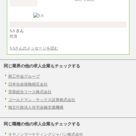
月給215,000円～276,000円
※当社規定による月給制
※試用期間中も給与に変更はございません。
S.S さん
吃音
S.Sさんのメッセージを読む
同じ業界の他の求人企業もチェックする
商工中金グループ
日本生命保険相互会社
芙蓉総合リース株式会社
ゴールドマン・サックス証券株式会社
独立行政法人住宅金融支援機構
同じ職種の他の求人企業もチェックする
キヤノンマーケティングジャパン株式会社