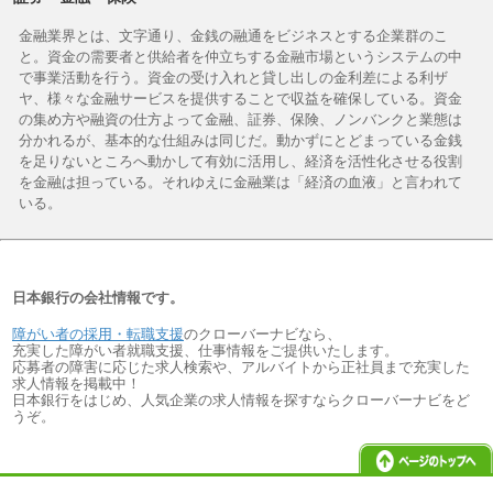
金融業界とは、文字通り、金銭の融通をビジネスとする企業群のこ
と。資金の需要者と供給者を仲立ちする金融市場というシステムの中
で事業活動を行う。資金の受け入れと貸し出しの金利差による利ザ
ヤ、様々な金融サービスを提供することで収益を確保している。資金
の集め方や融資の仕方よって金融、証券、保険、ノンバンクと業態は
分かれるが、基本的な仕組みは同じだ。動かずにとどまっている金銭
を足りないところへ動かして有効に活用し、経済を活性化させる役割
を金融は担っている。それゆえに金融業は「経済の血液」と言われて
いる。
日本銀行の会社情報です。
障がい者の採用・転職支援
のクローバーナビなら、
充実した障がい者就職支援、仕事情報をご提供いたします。
応募者の障害に応じた求人検索や、アルバイトから正社員まで充実した
求人情報を掲載中！
日本銀行をはじめ、人気企業の求人情報を探すならクローバーナビをど
うぞ。