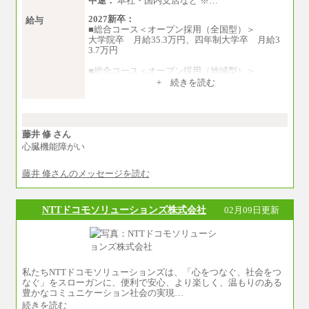
中途：
本社・国内支店など ※…
2027新卒：
給与
■総合コース＜オープン採用（全国型）＞
大学院卒 月給35.3万円、四年制大学卒 月給3
3.7万円
■総合コース＜オープン採用（地域型）＞
大学院卒 月給33.3万円、四年制大学卒 月給3
+ 続きを読む
1.7万円
■事務コース
四年制大学・大学院卒 月給26.8万円
短大・専門卒 月給24.0万円
藤井 修 さん
心臓機能障がい
※上記は2027年新卒の支給予定額
藤井 修さんのメッセージを読む
※上記全てのコースにおいて、退職金前払給：
一律3.7万円を含む
※試用期間中も給与に変更はございません
NTTドコモソリューションズ株式会社
02月09日更新
中途：
■総合コース＜オープン採用（全国型）＞
大学院卒 月給35.3万円、四年制大学卒 月給3
3.7万円
■総合コース＜オープン採用（地域型）＞
私たちNTTドコモソリューションズは、「心をつなぐ、社会をつ
大学院卒 月給33.3万円、四年制大学卒 月給3
なぐ」をスローガンに、便利で安心、より楽しく、温もりのある
1.7万円
豊かなコミュニケーション社会の実現…
続きを読む
■事務コース