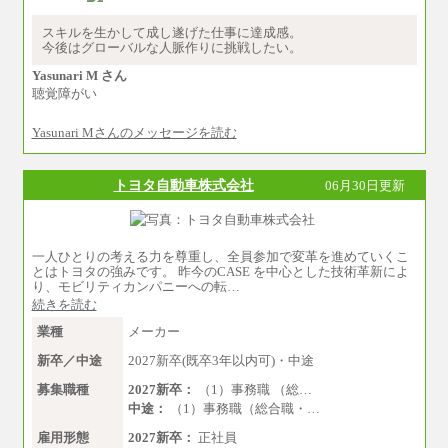
（2）一般事務
スキルを生かして成し遂げた仕事に達成感。
月給210,000円～350,000円
今後はグローバルな人脈作りに挑戦したい。
※地域や業務内容によって変動があります
Yasunari M さん
（3）庶務/軽作業
聴覚障がい
月給220,000円～250,000円
Yasunari Mさんのメッセージを読む
※試用期間中も給与に変更はございません
トヨタ自動車株式会社
06月30日更新
一人ひとりの考える力を尊重し、全員参加で変革を進めていくこ
とはトヨタの強みです。 昨今のCASE を中心とした技術革新によ
り、モビリティカンパニーへの転…
続きを読む
業種
メーカー
新卒／中途
2027新卒(既卒3年以内可)・中途
募集職種
2027新卒：
（1）事務職 （総…
中途：
（1）事務職（総合職・…
雇用形態
2027新卒：
正社員