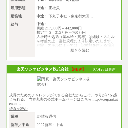
月給 182,400円以上
雇用形態
中途：
正社員
勤務地
中途：
下丸子本社（東京都大田…
中途：
給与
月給 217,000円～442,000円
想定年収 315万円～760万円
入社時の処遇（基本給・賞与）は経験・スキル
を考慮の上、当社規程により決定いたします。
経験・スキルによっては、記載額を超える場合
もあります。
+ 続きを読む
※試用期間中も給与に変更はございません。
楽天ソシオビジネス株式会社
【NEW】
07月28日更新
成長のためのチャレンジができる会社だからこそ、やりがいを感
じられる。 内容充実の公式ホームページはこちら http://corp.rakut
en.co…
続きを読む
業種
IT/情報通信
新卒／中途
2027新卒・中途