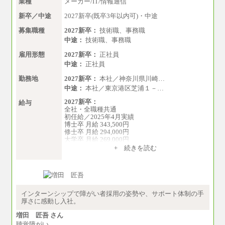
業種
メーカー/IT/情報通信
新卒／中途
2027新卒(既卒3年以内可)・中途
募集職種
2027新卒：
技術職、事務職
中途：
技術職、事務職
雇用形態
2027新卒：
正社員
中途：
正社員
勤務地
2027新卒：
本社／神奈川県川崎…
中途：
本社／東京港区芝浦１－…
2027新卒：
給与
全社・全職種共通
初任給／2025年4月実績
博士卒 月給 343,500円
修士卒 月給 294,000円
大学卒 月給 269,000円
※試用期間の給与に変更はございません
+ 続きを読む
中途：
経験・能力を考慮し、下記を下限として決定し
ます。
2025年新卒初任給 大学卒／月給 大学卒269,000
円
インターンシップで障がい者採用の姿勢や、サポート体制の手
厚さに感動し入社。
増田 匠吾 さん
聴覚障がい