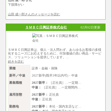
山田 成一郎 さん
下肢障がい
※営業職に支給するインセンティブは除く
※試用期間中も給与に変更はございません
山田 成一郎さんのメッセージを読む
中途：
基本月給／20万5000円以上(正社員・準社員）
※経験、能力を考慮の上、当社規定により
ＳＭＢＣ日興証券株式会社
02月02日更新
優遇いたします
※自己成長支援金(10,000円）を含む
※別途、Workstyle支援金(月額4,000円）
ＳＭＢＣ日興証券は、個人・法人問わず、あらゆるお客様の多様
化するニーズにお応えするために、付加価値の高い商品・サービ
ス、ソリューションを提供しています。…
続きを読む
業種
証券・金融・保険
新卒／中途
2027新卒(既卒3年以内可)・中途
募集職種
2027新卒：
［正社員］…一定期…
中途：
［正社員］…一定期間内…
雇用形態
2027新卒：
正社員
中途：
正社員
勤務地
2027新卒：
本社・国内支店など…