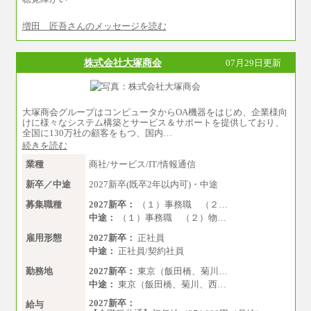
増田 匠吾さんのメッセージを読む
株式会社大塚商会
07月29日更新
大塚商会グループはコンピュータからOA機器をはじめ、企業様向
けに様々なシステム構築とサービス＆サポートを提供しており、
全国に130万社の顧客をもつ、国内…
続きを読む
業種
商社/サービス/IT/情報通信
新卒／中途
2027新卒(既卒2年以内可)・中途
募集職種
2027新卒：
（１）事務職 （２…
中途：
（１）事務職 （２）物…
雇用形態
2027新卒：
正社員
中途：
正社員/契約社員
勤務地
2027新卒：
東京（飯田橋、菊川…
中途：
東京（飯田橋、菊川、西…
2027新卒：
給与