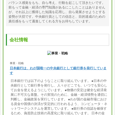
バランス感覚をもち、自ら考え、行動を起こして頂きたいです。
前もって金融・経済の専門知識があるにこしたことはありません
が、それ以上に獲得した知識を応用し、自ら発展させようとする
姿勢が大切です。中央銀行員としての信念と、目的達成のための
責任感をもって邁進してくれる方をお待ちしています。
会社情報
事業・戦略
日本銀行は、わが国唯一の中央銀行として銀行券を発行していま
す
日本銀行では以下のようなことに取り組んでいます。 ●日本の中
央銀行として銀行券を発行し、人々がどこでも、いつでも安心し
てお金を使えるようにしています。 ●物価の安定は健全な経済発
展に不可欠な基盤。その実現のために、金融・経済情勢を適切に
判断し、金融政策を実行しています。 ●わが国の金融市場におけ
る資金や国債の決済が安定的に行われるよう、コンピュータ・ネ
ットワークシステムを運営しています。 ●銀行券の信認を確保す
るため、偽造防止技術の高度化に取り組んでいます。 日本の金