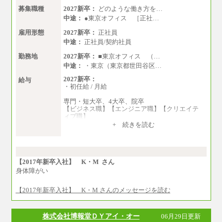
募集職種
2027新卒：
どのような働き方を…
中途：
●東京オフィス ［正社…
雇用形態
2027新卒：
正社員
中途：
正社員/契約社員
勤務地
2027新卒：
■東京オフィス （…
中途：
・東京（東京都世田谷区…
2027新卒：
給与
・初任給 / 月給
専門・短大卒、4大卒、院卒
【ビジネス職】【エンジニア職】【クリエイテ
ィブ職】
一律：225,000円
+ 続きを読む
※試用期間中も給与に変更はございません 。
中途：
①月給：270,000円～320,000円
②④⑦⑩月給：225,000円～270,000円
【2017年新卒入社】 K・M さん
③月給：250,000円～300,000円
身体障がい
⑤⑥月給：225,000円～300,000円
⑧月給：240,000円～285,000円
【2017年新卒入社】 K・M さんのメッセージを読む
⑨月給：250,000円～330,000円
※経験、能力等を考慮の上、当社規定により決
株式会社博報堂ＤＹアイ・オー
06月29日更新
定