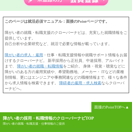
このページは就活必須マニュアル：面接のPointページです。
障がい者の就職・転職支援のクローバーナビは、充実した就職情報をご
提供しています。
自己分析や企業研究など、就活で必要な情報が載っています。
障がい者の求人・雇用
・仕事・転職支援情報や就職サポート情報をお届
けするクローバーナビ。 新卒採用から正社員、中途採用、アルバイト
まで、
障がい者の就職・転職情報
をご紹介。 身体・視覚・聴覚などに
障がいのある方の雇用実績や、希望勤務地、メーカー・ ITなどの業種
別情報、更にはエンジニアや事務関連などの職種情報まで、様々な条件
から求人情報を検索できます。
障碍者の雇用・求人検索
ならクローバ
ーナビへ。
面接のPointTOPへ▲
障がい者の採用・転職情報のクローバーナビTOP
障がい者の就職・転職支援・仕事情報のご提供