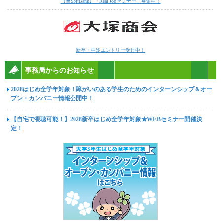
【〓SoftBank】「Real Jobセミナー」募集中！
新卒・中途エントリー受付中！
事務局からのお知らせ
2028はじめ全学年対象！障がいのある学生のためのインターンシップ＆オー
プン・カンパニー情報公開中！
【自宅で視聴可能！】2028新卒はじめ全学年対象★WEBセミナー開催決
定！