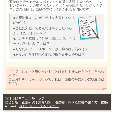
面接は自分のセールスポイントを的確に表現するための、プレ
ゼンテーションの場であるということを意識することが大切で
す。次の項目は、面接の際によく聞かれる質問例です。
●志望動機は（なぜ、当社を志望している
のか）？
●当社に入社してどんな仕事がしたいの
か、またできるのか？
●ハンデを克服して仕事に臨む上で、サポ
ートしてほしいことは？
●あなたのセールスポイントは、強みは、弱みは？
●あなたが学生時代や前職で得た貴重な経験は？
ここで、ちょっと思い当たることはありませんか？そう、
自己分
析
です。
自己分析をしっかりと行っていれば、面接の時に大いに役立つは
ずです。
就活必須マニュアルトップ
自己分析
｜
企業研究
｜
業界研究
｜
履歴書・職務経歴書の書き方
｜
面接
のPoint
｜
身だしなみ・基本的マナー