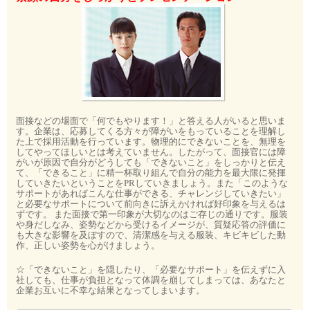
面接などの場面で「何でもやります！」と答える人がいると思いま
す。企業は、応募してくる方々が障がいをもっていることを理解し
た上で採用活動を行っています。物理的にできないことを、無理を
してやってほしいとは考えていません。したがって、面接官には障
がいが原因で自分がどうしても「できないこと」をしっかりと伝え
て、「できること」に精一杯取り組んで自分の能力を最大限に発揮
していきたいということをPRしていきましょう。また「このような
サポートがあればこんな仕事ができる、チャレンジしていきたい」
と必要なサポートについて前向きに訴えかければ好印象を与えるは
ずです。 また面接で第一印象が大切なのはご存じの通りです。服装
や身だしなみ、姿勢などから受けるイメージが、質疑応答の評価に
も大きな影響を及ぼすので、清潔感を与える服装、キビキビした動
作、正しい姿勢を心がけましょう。
☆「できないこと」を隠したり、「必要なサポート」を伝えずに入
社しても、仕事が負担となって体調を崩してしまっては、あなたと
企業お互いに不幸な結果となってしまいます。