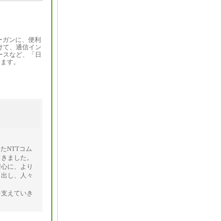
ーガンに、便利
けて、通信イン
ースなど、「日
います。
たNTTコム
てきました。
安心に、より
り出し、人々
。
を支えていき