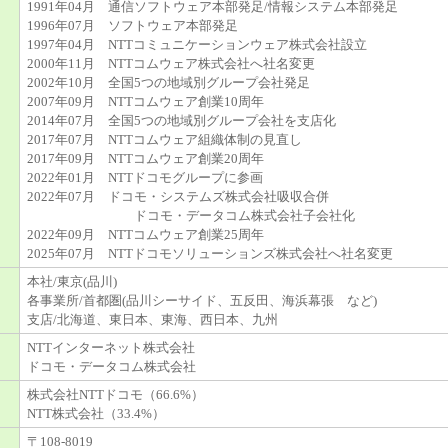
1991年04月 通信ソフトウェア本部発足/情報システム本部発足
1996年07月 ソフトウェア本部発足
1997年04月 NTTコミュニケーションウェア株式会社設立
2000年11月 NTTコムウェア株式会社へ社名変更
2002年10月 全国5つの地域別グループ会社発足
2007年09月 NTTコムウェア創業10周年
2014年07月 全国5つの地域別グループ会社を支店化
2017年07月 NTTコムウェア組織体制の見直し
2017年09月 NTTコムウェア創業20周年
2022年01月 NTTドコモグループに参画
2022年07月 ドコモ・システムズ株式会社吸収合併
ドコモ・データコム株式会社子会社化
2022年09月 NTTコムウェア創業25周年
2025年07月 NTTドコモソリューションズ株式会社へ社名変更
本社/東京(品川)
各事業所/首都圏(品川シーサイド、五反田、海浜幕張 など)
支店/北海道、東日本、東海、西日本、九州
NTTインターネット株式会社
ドコモ・データコム株式会社
株式会社NTTドコモ（66.6%）
NTT株式会社（33.4%）
〒108-8019