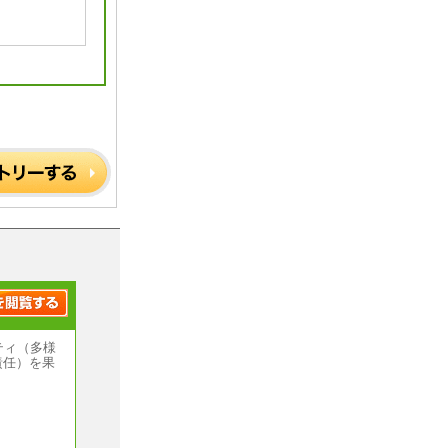
ティ（多様
責任）を果