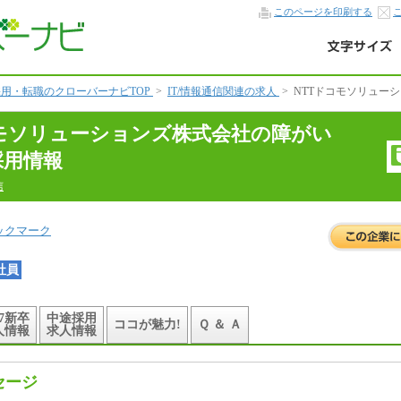
このページを印刷する
用・転職のクローバーナビTOP
>
IT/情報通信関連の求人
>
NTTドコモソリュー
コモソリューションズ株式会社の障がい
採用情報
信
ックマーク
社員
27新卒
中途採用
ココが魅力!
Ｑ ＆ Ａ
人情報
求人情報
セージ