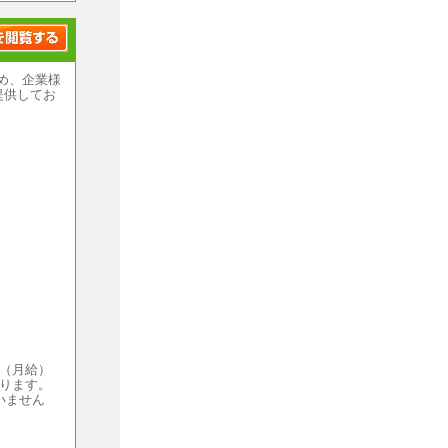
め、企業様
提供してお
円（月給）
なります。
いません
）～