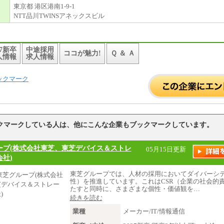
東京都 港区港南1-9-1
NTT品川TWINSアネックスビル
27新卒
中途採用
ココが魅力!
Ｑ ＆ Ａ
人情報
求人情報
ックマーク
クマークしている人は、他にこんな企業もブックマークしています。
ープ(株式会社東芝、東芝デバイス＆ストレ
05月15日更新
社)
東芝グループでは、人材の採用においてダイバーシ
性）を推進しています。これはCSR（企業の社会的
たすと同時に、さまざまな個性・価値観を…
続きを読む
業種
メーカー/IT/情報通信