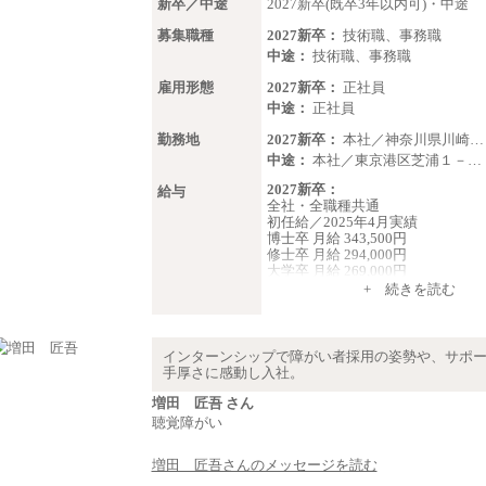
新卒／中途
2027新卒(既卒3年以内可)・中途
募集職種
2027新卒：
技術職、事務職
中途：
技術職、事務職
雇用形態
2027新卒：
正社員
中途：
正社員
勤務地
2027新卒：
本社／神奈川県川崎…
中途：
本社／東京港区芝浦１－…
2027新卒：
給与
全社・全職種共通
初任給／2025年4月実績
博士卒 月給 343,500円
修士卒 月給 294,000円
大学卒 月給 269,000円
※試用期間の給与に変更はござい
+ 続きを読む
中途：
経験・能力を考慮し、下記を下限
します。
インターンシップで障がい者採用の姿勢や、サポ
2025年新卒初任給 大学卒／月給 大
手厚さに感動し入社。
000円
増田 匠吾 さん
聴覚障がい
増田 匠吾さんのメッセージを読む