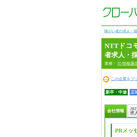
会
社
情
報
本
文
へ
障がい者の求人・採
NTTド
者求人・
業種：
IT/情報通
この企業をブ
新卒・中途
正
20
会社情報
求
PRメッ