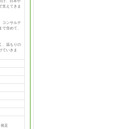
向け、日本中
で支えてきま
、コンサルテ
まで含めて、
く、温もりの
けていきま
タ発足