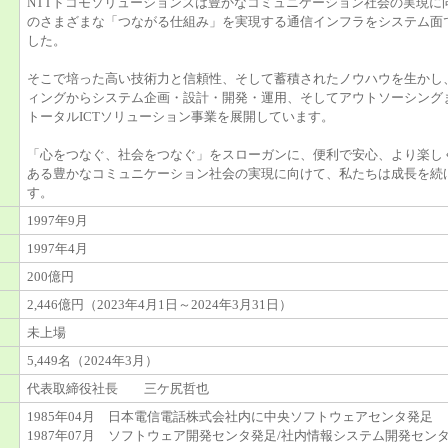
NTTドコモソリューションズは豊かなコミュニケーション社会の実現に
のさまざまな「つながる仕組み」を実現する通信インフラをシステム面
した。
そこで培った高い技術力と信頼性、そして蓄積されたノウハウを生かし
ィングからシステム企画・設計・開発・運用、そしてアウトソーシング
トータルICTソリューション事業を展開しています。
「心をつなぐ、社会をつなぐ」をスローガンに、便利で安心、より楽し
ある豊かなコミュニケーション社会の実現に向けて、私たちは成長を続
す。
1997年9月
1997年4月
200億円
2,446億円（2023年4月1日～2024年3月31日）
未上場
5,449名（2024年3月）
代表取締役社長 三ケ尻哲也
1985年04月 日本電信電話株式会社内に中央ソフトウェアセンタ発足
1987年07月 ソフトウェア開発センタ発足/社内情報システム開発セン