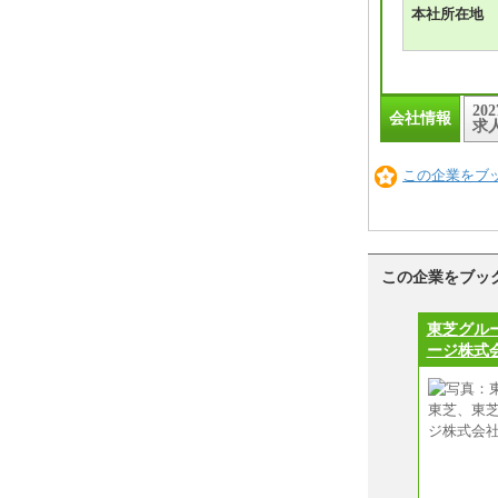
本社所在地
20
会社情報
求
この企業をブ
この企業をブッ
東芝グル
ージ株式会