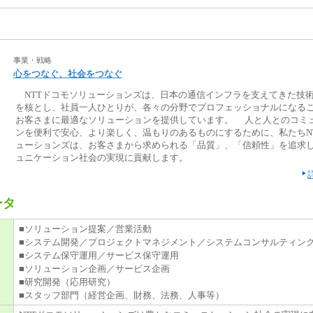
事業・戦略
心をつなぐ、社会をつなぐ
NTTドコモソリューションズは、日本の通信インフラを支えてきた技
を核とし、社員一人ひとりが、各々の分野でプロフェッショナルになる
お客さまに最適なソリューションを提供しています。 人と人とのコミ
ンを便利で安心、より楽しく、温もりのあるものにするために、私たちN
ューションズは、お客さまから求められる「品質」、「信頼性」を追求
ュニケーション社会の実現に貢献します。
ータ
■ソリューション提案／営業活動
■システム開発／プロジェクトマネジメント／システムコンサルティン
■システム保守運用／サービス保守運用
■ソリューション企画／サービス企画
■研究開発（応用研究）
■スタッフ部門（経営企画、財務、法務、人事等）