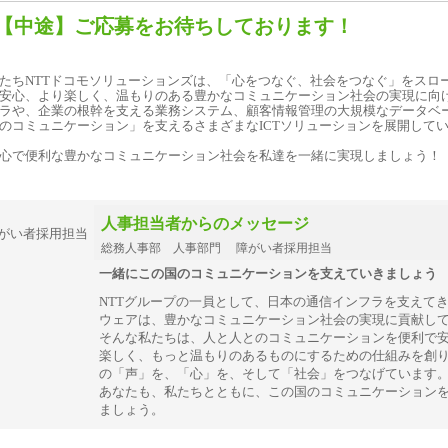
【中途】ご応募をお待ちしております！
たちNTTドコモソリューションズは、「心をつなぐ、社会をつなぐ」をスロ
安心、より楽しく、温もりのある豊かなコミュニケーション社会の実現に向
ラや、企業の根幹を支える業務システム、顧客情報管理の大規模なデータベ
のコミュニケーション」を支えるさまざまなICTソリューションを展開して
心で便利な豊かなコミュニケーション社会を私達を一緒に実現しましょう！
人事担当者からのメッセージ
総務人事部 人事部門 障がい者採用担当
一緒にこの国のコミュニケーションを支えていきましょう
NTTグループの一員として、日本の通信インフラを支えてき
ウェアは、豊かなコミュニケーション社会の実現に貢献し
そんな私たちは、人と人とのコミュニケーションを便利で
楽しく、もっと温もりのあるものにするための仕組みを創
の「声」を、「心」を、そして「社会」をつなげています
あなたも、私たちとともに、この国のコミュニケーション
ましょう。