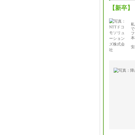
【新卒】
私
で
フ
本
安