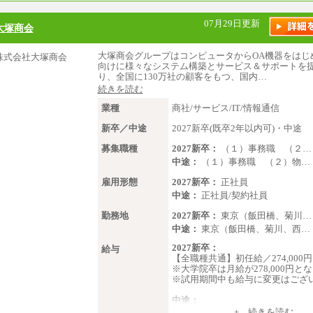
07月29日更新
大塚商会
大塚商会グループはコンピュータからOA機器をはじ
向けに様々なシステム構築とサービス＆サポートを
り、全国に130万社の顧客をもつ、国内…
続きを読む
業種
商社/サービス/IT/情報通信
新卒／中途
2027新卒(既卒2年以内可)・中途
募集職種
2027新卒：
（１）事務職 （２…
中途：
（１）事務職 （２）物…
雇用形態
2027新卒：
正社員
中途：
正社員/契約社員
勤務地
2027新卒：
東京（飯田橋、菊川…
中途：
東京（飯田橋、菊川、西…
2027新卒：
給与
【全職種共通】初任給／274,000
※大学院卒は月給が278,000円と
※試用期間中も給与に変更はござ
中途：
（１）～（４）274,000円（月給
+ 続きを読む