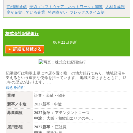
IT/情報通信
技術（ソフトウェア、ネットワーク）関連
人材育成制
度が充実している企業
発達障がい
フレックスタイム制
株式会社紀陽銀行
06月22日更新
紀陽銀行は和歌山県に本店を置く唯一の地方銀行であり、地域経済を
支えるという重要な使命を担っています。 地域の皆さまとともに、13
0年の歴史があります。 …
続きを読む
業種
証券・金融・保険
新卒／中途
2027新卒・中途
募集職種
2027新卒：
アテンダントコース
中途：
大阪・和歌山エリアの事…
雇用形態
2027新卒：
正社員
中途：
嘱託社員