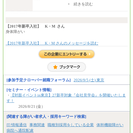
一律：225,000円
+ 続きを読む
※試用期間中も給与に変更はございません 。
中途：
①月給：270,000円～320,000円
②④⑦⑩月給：225,000円～270,000円
【2017年新卒入社】 K・M さん
③月給：250,000円～300,000円
身体障がい
⑤⑥月給：225,000円～300,000円
⑧月給：240,000円～285,000円
【2017年新卒入社】 K・M さんのメッセージを読む
⑨月給：250,000円～330,000円
※経験、能力等を考慮の上、当社規定により決定
※試用期間中も給与に変更はございません。
[参加予定クローバー就職フォーラム]
2026/9/5 (土) 東京
[セミナー・イベント情報]
・
【対面イベントin東京】27新卒対象『会社見学会』を開催いたしま
す！
2026/8/21 (金）
[関連する障がい者求人・採用キーワード検索]
IT/情報通信
事務関連
職種別採用をしている企業
体幹機能障がい
病院へ通院配慮