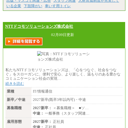
出版・マスコミ関連・広告
スタッフ関連
人材育成制度が充実して
いる企業
下肢障がい
車いす用トイレ
NTTドコモソリューションズ株式会社
02月09日更新
私たちNTTドコモソリューションズは、「心をつなぐ、社会をつな
ぐ」をスローガンに、便利で安心、より楽しく、温もりのある豊かな
コミュニケーション社会の実現…
続きを読む
業種
IT/情報通信
新卒／中途
2027新卒(既卒3年以内可)・中途
募集職種
2027新卒：
＜募集職種＞ ■ソ…
中途：
一般事務（スタッフ関連…
雇用形態
2027新卒：
正社員
中途：
正社員