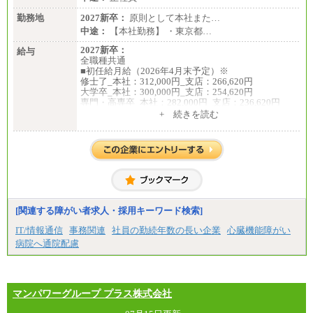
勤務地
2027新卒：
原則として本社また…
中途：
【本社勤務】 ・東京都…
2027新卒：
給与
全職種共通
■初任給月給（2026年4月末予定）※
修士了_本社：312,000円_支店：266,620円
大学卒_本社：300,000円_支店：254,620円
専門・高専卒_本社：282,000円_支店：236,620円
+ 続きを読む
※専門性に応じた高い給与水準の採用も実施
中途：
月給（本社）：213,030円＋諸手当
月給（支店）：164,920円～189,700円＋諸手当
※試用期間中も給与に変更はございません。
※上記はフルタイム勤務で残業ゼロの場合の標準的
な月額モデルとして掲載。
※上記のほか、ボーナス支給あり
年収（本社）：330万～380万（フルタイムで標準的
[関連する障がい者求人・採用キーワード検索]
なボーナス込みの金額です。上限金額は全社平均20
時間の残業込み）
IT/情報通信
事務関連
社員の勤続年数の長い企業
心臓機能障がい
年収（支店）：260万～340万（フルタイムで標準的
病院へ通院配慮
なボーナス込みの金額です。上限金額は全社平均20
時間の残業込み）
※年1回評価に応じて昇給有り。(上限あり)
※雇用形態についての補足：事務系職務限定の正社
員となります
マンパワーグループ プラス株式会社