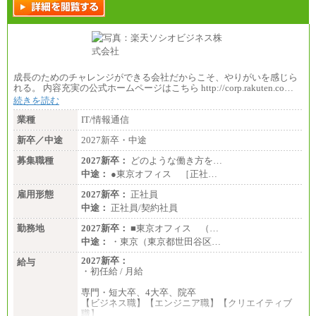
成長のためのチャレンジができる会社だからこそ、やりがいを感じら
れる。 内容充実の公式ホームページはこちら http://corp.rakuten.co…
続きを読む
業種
IT/情報通信
新卒／中途
2027新卒・中途
募集職種
2027新卒：
どのような働き方を…
中途：
●東京オフィス ［正社…
雇用形態
2027新卒：
正社員
中途：
正社員/契約社員
勤務地
2027新卒：
■東京オフィス （…
中途：
・東京（東京都世田谷区…
2027新卒：
給与
・初任給 / 月給
専門・短大卒、4大卒、院卒
【ビジネス職】【エンジニア職】【クリエイティブ
職】