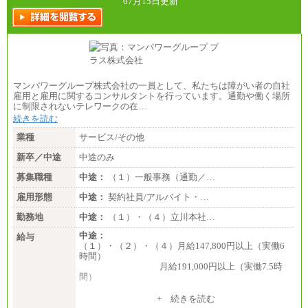
07月15日更新
マンパワーグループ株式会社の一員として、私たちは障がい者の自社
雇用と雇用に関するコンサルタントを行っています。通勤や働く場所
に制限されないテレワークの在…
続きを読む
業種
サービス/その他
新卒／中途
中途のみ
募集職種
中途：
（１）一般事務（通勤／…
雇用形態
中途：
契約社員/アルバイト・…
勤務地
中途：
（１）・（４）立川本社…
中途：
給与
（１）・（２）・（４）月給147,800円以上（実働6
時間）
月給191,000円以上（実働7.5時
間）
（３）月給191,000円以上（実働7.5時間）
+ 続きを読む