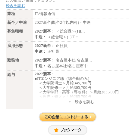
どの幅広い領域でトヨタグ…
続きを読む
業種
IT/情報通信
新卒／中途
2027新卒(既卒2年以内可)・中途
募集職種
2027新卒：
＜総合職＞(1)I…
中途：
＜総合職＞(1)ITエ…
雇用形態
2027新卒：
正社員
中途：
正社員
勤務地
2027新卒：
名古屋本社/名古屋…
中途：
名古屋本社/名古屋市中…
2027新卒：
給与
●ITエンジニア職（総合職のみ）
＜大学院博士＞月給345,700円
＜大学院修士＞月給305,700円
＜大学学部・高専（専攻科）＞月給285,700円
＜高専・短大＞月給285,700円
+ 続きを読む
●事務職（総合職／一般職）
＜大学院修士・博士＞月給：305,700円（総合職）
＜大学学部＞月給：285,700円（総合職）／253,10
0円（一般職）
＜高専・短大＞月給：285,700円（総合職）／248,1
00円（一般職）