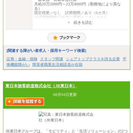
月給20万2000円～23万4000円（勤務地により異な
る）
固定残業／なし 試用期間／あり（6カ月）
※試用期間中も給与に変更はございません
中途：
+ 続きを読む
一般事務・営業事務共通
月給20万2000円～23万4000円（勤務地により異な
る）
固定残業／なし 試用期間／あり（6か月）
※試用期間中も給与に変更はございません。
[関連する障がい者求人・採用キーワード検索]
証券・金融・保険
スタッフ関連
シェアトップクラスを誇る企業
平
衡機能障がい
障害者職業生活相談員が在籍
東日本旅客鉄道株式会社（JR東日本）
08月04日更新
JR東日本グループは、「モビリティ」と「生活ソリューション」の2つ