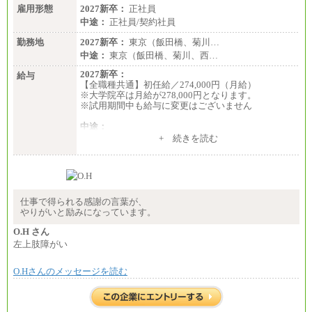
雇用形態
2027新卒：
正社員
中途：
正社員/契約社員
勤務地
2027新卒：
東京（飯田橋、菊川…
中途：
東京（飯田橋、菊川、西…
2027新卒：
給与
【全職種共通】初任給／274,000円（月給）
※大学院卒は月給が278,000円となります。
※試用期間中も給与に変更はございません
中途：
（１）～（４）274,000円（月給）～
+ 続きを読む
（５）235,000円（月給）～
※経験・年齢などを考慮のうえ、当社規程により優
遇します。
※業務内容・勤務形態に応じて、上記給与の範囲内
でご相談をさせていただく事があります
※試用期間中も給与に変更はございません
仕事で得られる感謝の言葉が、
やりがいと励みになっています。
O.H さん
左上肢障がい
O.Hさんのメッセージを読む