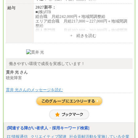
2027新卒：
給与
■(株)JTB
総合職 月給242,000円＋地域間調整給
エリア総合職 月給217,000～227,000円＋地域間調
整給
個人専門職 月給202,000～202,000円＋地域間調
整給
+ 続きを読む
※詳細はJTBキャリアサイトよりご確認ください。
■(株)JTB商事
総合職 月給208,000～235,000円
エリア総合職 月給180,000～205,000円＋地域手当
※詳細はJTBキャリアサイトよりご確認ください。
働きやすい環境で成長を実感しています！
■(株)JTBパブリッシング ※2027年新卒募集終了
貫井 光 さん
総合職 月給271,000円
聴覚障害
■(株)JTBビジネストラベルソリューションズ
貫井 光さんのメッセージを読む
総合職 月給220,000～230,000円＋地域間調整給
エリア総合職 月給206,000円～214,000＋地域間調
整給
※詳細はJTBキャリアサイトよりご確認ください。
■(株)JTBコミュニケーションデザイン
総合職 月給230,000円
みなし残業手当：20,000円（一律支給）※みなし
残業手当の残業時間は10.43時間。
[関連する障がい者求人・採用キーワード検索]
※超過勤務手当：みなし残業時間を超える残業時
IT/情報通信
クリエイティブ関連
社会貢献活動を実施している企業
間に応じて、時間外手当等を支給。