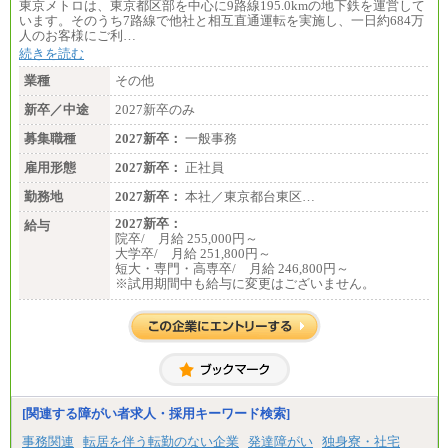
東京メトロは、東京都区部を中心に9路線195.0kmの地下鉄を運営して
います。そのうち7路線で他社と相互直通運転を実施し、一日約684万
人のお客様にご利…
続きを読む
業種
その他
新卒／中途
2027新卒のみ
募集職種
2027新卒：
一般事務
雇用形態
2027新卒：
正社員
勤務地
2027新卒：
本社／東京都台東区…
2027新卒：
給与
院卒/ 月給 255,000円～
大学卒/ 月給 251,800円～
短大・専門・高専卒/ 月給 246,800円～
※試用期間中も給与に変更はございません。
[関連する障がい者求人・採用キーワード検索]
事務関連
転居を伴う転勤のない企業
発達障がい
独身寮・社宅