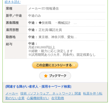
続きを読む
業種
メーカー/IT/情報通信
新卒／中途
中途のみ
募集職種
中途：
◆技術職 ・機械設計 …
雇用形態
中途：
正社員/嘱託社員
勤務地
中途：
東京都、神奈川県、愛知…
中途：
給与
月給190,000円以上
※経験・能力に応じ決定します
※試用期間あり(3カ月、同条件)、固定残業なし
[関連する障がい者求人・採用キーワード検索]
メーカー
技術（ソフトウェア、ネットワーク）関連
転居を伴う転
勤のない企業
心臓機能障がい
在宅勤務