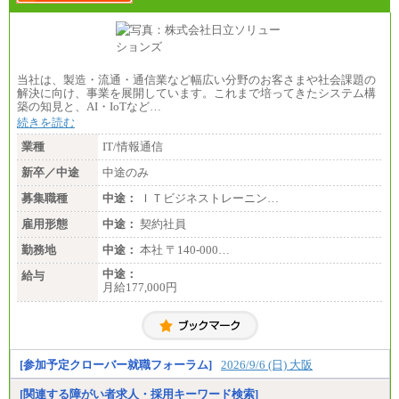
週30時間勤務 月給：17万248円
週20時間勤務 月給：11万3,499円
(注)上記の初任給は、給料月額に一律地域手当を加え
たものです。
(注)採用時までに給与改定があった場合は、改訂後の
額となります。
当社は、製造・流通・通信業など幅広い分野のお客さまや社会課題の
解決に向け、事業を展開しています。これまで培ってきたシステム構
築の知見と、AI・IoTなど…
続きを読む
業種
IT/情報通信
新卒／中途
中途のみ
募集職種
中途：
ＩＴビジネストレーニン…
雇用形態
中途：
契約社員
勤務地
中途：
本社 〒140-000…
中途：
給与
月給177,000円
[参加予定クローバー就職フォーラム]
2026/9/6 (日) 大阪
[関連する障がい者求人・採用キーワード検索]