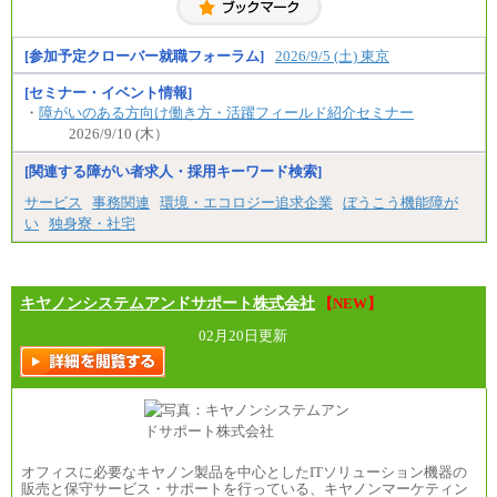
※居住地、年齢により異なります。
※この他に、該当する場合は各種手当が支給されま
す。
※試用期間中も給与に変更はございません
[参加予定クローバー就職フォーラム]
2026/9/5 (土) 東京
[セミナー・イベント情報]
・
障がいのある方向け働き方・活躍フィールド紹介セミナー
2026/9/10 (木）
[関連する障がい者求人・採用キーワード検索]
サービス
事務関連
環境・エコロジー追求企業
ぼうこう機能障が
い
独身寮・社宅
キヤノンシステムアンドサポート株式会社
【NEW】
02月20日更新
オフィスに必要なキヤノン製品を中心としたITソリューション機器の
販売と保守サービス・サポートを行っている、キヤノンマーケティン