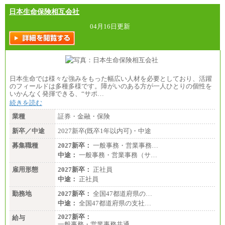
日本生命保険相互会社
04月16日更新
日本生命では様々な強みをもった幅広い人材を必要としており、活躍
のフィールドは多種多様です。障がいのある方が一人ひとりの個性を
いかんなく発揮できる、“サポ…
続きを読む
業種
証券・金融・保険
新卒／中途
2027新卒(既卒1年以内可)・中途
募集職種
2027新卒：
一般事務・営業事務…
中途：
一般事務・営業事務（サ…
雇用形態
2027新卒：
正社員
中途：
正社員
勤務地
2027新卒：
全国47都道府県の…
中途：
全国47都道府県の支社…
2027新卒：
給与
一般事務・営業事務共通