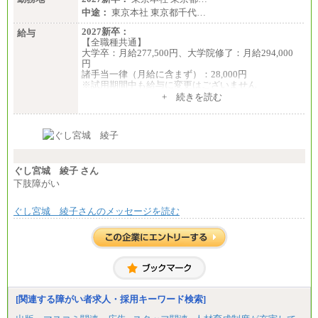
中途：
東京本社 東京都千代…
2027新卒：
給与
【全職種共通】
大学卒：月給277,500円、大学院修了：月給294,000
円
諸手当一律（月給に含まず）：28,000円
※試用期間中も給与に変更はございません
中途：
+ 続きを読む
【全職種共通】
月給370,000円～
※経験・能力等を考慮の上、当社規定により決定し
ます。
※試用期間中も給与に変更はございません。
※想定年収 6,000,000円～（住居費補助、子手当など
の各種手当を含む金額です）
ぐし宮城 綾子 さん
下肢障がい
ぐし宮城 綾子さんのメッセージを読む
[関連する障がい者求人・採用キーワード検索]