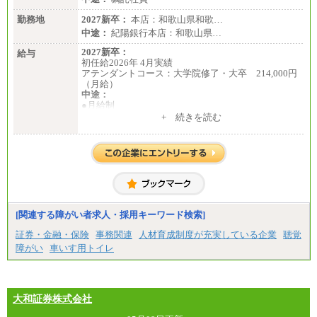
勤務地
2027新卒：
本店：和歌山県和歌…
中途：
紀陽銀行本店：和歌山県…
2027新卒：
給与
初任給2026年 4月実績
アテンダントコース：大学院修了・大卒 214,000円
（月給）
中途：
●月給制
月給：185,000円～250,000円 (想定年収：230万円 ～
+ 続きを読む
350万円)
（163時間/月）
※勤務地、経験により異なります。
[関連する障がい者求人・採用キーワード検索]
証券・金融・保険
事務関連
人材育成制度が充実している企業
聴覚
障がい
車いす用トイレ
大和証券株式会社