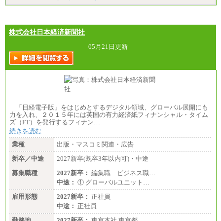
株式会社日本経済新聞社
05月21日更新
「日経電子版」をはじめとするデジタル領域、グローバル展開にも
力を入れ、２０１５年には英国の有力経済紙フィナンシャル・タイム
ズ（FT）を発行するフィナン…
続きを読む
業種
出版・マスコミ関連・広告
新卒／中途
2027新卒(既卒3年以内可)・中途
募集職種
2027新卒：
編集職 ビジネス職…
中途：
① グローバルユニット…
雇用形態
2027新卒：
正社員
中途：
正社員
勤務地
2027新卒：
東京本社 東京都…