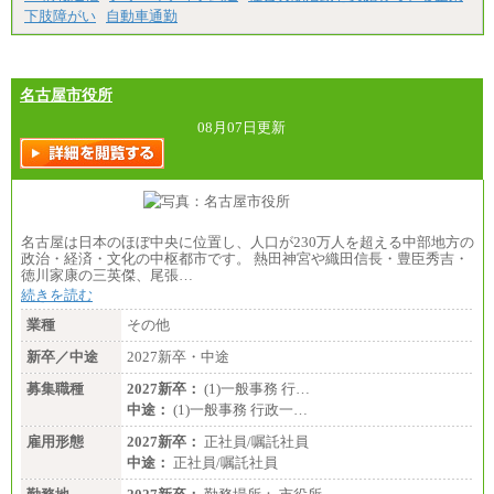
下肢障がい
自動車通勤
エリアサポート職 月給188,000円
※超過勤務手当：残業時間については全額時間外
手当を支給。
名古屋市役所
■（株）JTBグローバルマーケティング＆トラベル
総合職 月給242,000円＋地域間調整給
訪日事業職 月給202,000～227,000円＋地域間調整
08月07日更新
給
※詳細はJTBキャリアサイトよりご確認ください。
■(株)JTBビジネストランスフォーム
総合職 月給205,000～225,000円＋地域間調整給
エリア総合職 月給185,000円＋地域間調整給
名古屋は日本のほぼ中央に位置し、人口が230万人を超える中部地方の
※詳細はJTBキャリアサイトよりご確認ください。
政治・経済・文化の中枢都市です。 熱田神宮や織田信長・豊臣秀吉・
徳川家康の三英傑、尾張…
■(株)JTBデータサービス ※2027年新卒募集終了
総合職 月給186,000～194,000円＋地域手当
続きを読む
※詳細はJTBキャリアサイトよりご確認ください。
業種
その他
■I&Jデジタルイノベーション(株)
新卒／中途
2027新卒・中途
総合職 月給224,500～242,600円＋地域手当
※詳細はJTBキャリアサイトよりご確認ください。
募集職種
2027新卒：
(1)一般事務 行…
＜有期社員コース＞
中途：
(1)一般事務 行政一…
■(株)JTBビジネストランスフォーム
雇用形態
有期契約職 月給185,000～195,000円
2027新卒：
正社員/嘱託社員
※詳細はJTBキャリアサイトよりご確認ください。
中途：
正社員/嘱託社員
■(株)JTBパブリッシング ※2027年新卒募集終了