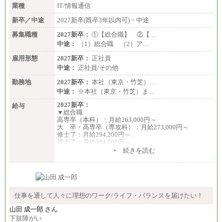
業種
IT/情報通信
新卒／中途
2027新卒(既卒3年以内可)・中途
募集職種
2027新卒：
①【総合職】 ②【…
中途：
（1）総合職 （2）ア…
雇用形態
2027新卒：
正社員
中途：
正社員/その他
勤務地
2027新卒：
本社（東京・竹芝）…
中途：
※本社（東京・竹芝）ま…
2027新卒：
給与
▼総合職
高専卒（本科）：月給263,000円～
大 卒・高専卒（専攻科）：月給273,000円～
修士了：月給294,200円～
博士了：月給304,800円～
+ 続きを読む
※卓越した能力、高度な技術や実績をお持ちの方
で、それらを入社後の実業務において発揮できると
認められる場合は、 上記の給与に関わらず個別設定
することがあります
▼アソシエイト職
仕事を通して人々に理想のワーク/ライフ・バランスを届けたい！
月給235,000円
山田 成一郎 さん
全職種2025年度実績
下肢障がい