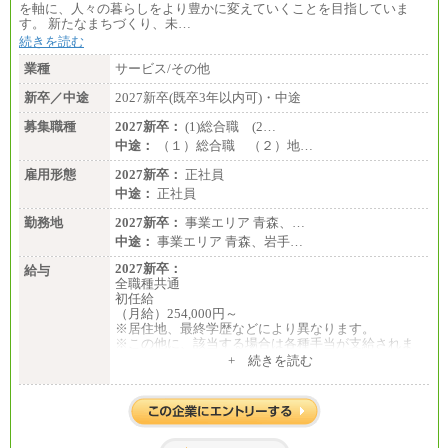
を軸に、人々の暮らしをより豊かに変えていくことを目指していま
す。 新たなまちづくり、未…
続きを読む
業種
サービス/その他
新卒／中途
2027新卒(既卒3年以内可)・中途
募集職種
2027新卒：
(1)総合職 (2…
中途：
（１）総合職 （２）地…
雇用形態
2027新卒：
正社員
中途：
正社員
勤務地
2027新卒：
事業エリア 青森、…
中途：
事業エリア 青森、岩手…
2027新卒：
給与
全職種共通
初任給
（月給）254,000円～
※居住地、最終学歴などにより異なります。
※この他に、該当する場合は各種手当が支給されま
す。
+ 続きを読む
※試用期間中も給与に変更はございません。
中途：
全職種共通
初任給／月給263,000円～