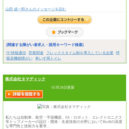
※営業職に支給するインセンティブは除く
山田 成一郎さんのメッセージを読む
※試用期間中も給与に変更はございません
中途：
基本月給／20万5000円以上(正社員・準社員）
※経験、能力を考慮の上、当社規定により優遇
いたします
※自己成長支援金(10,000円）を含む
※別途、Workstyle支援金(月額4,000円）
[関連する障がい者求人・採用キーワード検索]
IT/情報通信
営業関連
フレックスタイム制を導入している企業
呼
吸器機能障がい
車いす用トイレ
株式会社タマディック
05月28日更新
私たちは自動車、航空・宇宙機器、FA・ロボット、エレクトロニクス
等トップメーカーの設計・開発・生産技術の分野においてBtoBの高度
な専門性と技術力を要求…