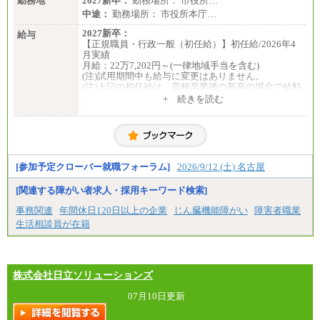
勤務地
2027新卒：
勤務場所： 市役所…
総合職 月給241,000円
中途：
勤務場所： 市役所本庁…
中途：
①月給227,000円以上
2027新卒：
給与
②月給212,000円以上
【正規職員・行政一般（初任給）】初任給/2026年4
③月給172,500円以上
月実績
④月給23万円～37万円
月給：22万7,202円～(一律地域手当を含む)
⑤月給20万円～25万円
(注)試用期間中も給与に変更はありません。
⑥月給33万円～48万円
(注)上記の初任給は、高校卒業後の新卒の場合で給料
⑦月給271,000円以上
月額に一律地域手当を加えたものです。
+ 続きを読む
⑧～⑮月給200,000円〜月給400,000円
(注)職務経験等がある場合には職務内容に応じ、その
⑯月給185,000円以上
経験年数を加味した金額となります。
⑰月給237,000円以上
⑱月給212,000円以上
【会計年度任用職員】初任給/2026年4月実績
⑲東京：月給202,000 円以上 、京都：月給193,000 円
週30時間勤務 月給：17万248円
以上
週20時間勤務 月給：11万3,499円
[参加予定クローバー就職フォーラム]
2026/9/12 (土) 名古屋
⑳月給205,000円以上
(注)上記の初任給は、給料月額に一律地域手当を加え
㉑月給185,000 円以上
たものです。
[関連する障がい者求人・採用キーワード検索]
㉒月給185,000 円以上
中途：
㉓月給224,500円以上
【正規職員・行政一般（初任給）】初任給
事務関連
年間休日120日以上の企業
じん臓機能障がい
障害者職業
※全コース共通※ 能力・経験・勤務地などにより
月給：22万7,202円～(一律地域手当を含む)
異なります
生活相談員が在籍
(注)試用期間中も給与に変更はありません。
※試用期間中も給与に変更はございません。
(注)上記の初任給は、高校卒業後の新卒の場合で給料
月額に一律地域手当を加えたものです。
(注)職務経験等がある場合には職務内容に応じ、その
経験年数を加味した金額となります。
株式会社日立ソリューションズ
(注)採用時までに給与改定があった場合は、改訂後の
額となります。
07月10日更新
【会計年度任用職員】初任給