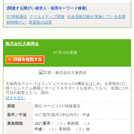
※試用期間中の条件変更：無
[関連する障がい者求人・採用キーワード検索]
中途：
■正社員採用■
IT/情報通信
クリエイティブ関連
社会貢献活動を実施している企業
＜総合職＞
精神障がい
産業医の設置
大学院博士 ： 月給345,700円～
大学院修士 ： 月給305,700円～
大学学部・高専（専攻科）： 月給285,700円～
高専・短大： 月給285,700円～
株式会社大塚商会
＜一般職＞
大学(学部・院)・高専（専攻科）： 月給253,100
07月29日更新
円～
高専・短大： 月給248,100円～
※試用期間中の条件変更：無
大塚商会グループはコンピュータからOA機器をはじめ、企業様向けに
様々なシステム構築とサービス＆サポートを提供しており、全国に130
万社の顧客をもつ、国内…
続きを読む
業種
商社/サービス/IT/情報通信
新卒／中途
2027新卒(既卒2年以内可)・中途
募集職種
2027新卒：
（１）事務職 （２…
中途：
（１）事務職 （２）物…