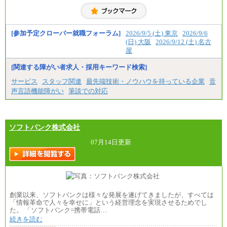
[参加予定クローバー就職フォーラム]
2026/9/5 (土) 東京
2026/9/6
(日) 大阪
2026/9/12 (土) 名古
屋
[関連する障がい者求人・採用キーワード検索]
サービス
スタッフ関連
最先端技術・ノウハウを持っている企業
音
声言語機能障がい
筆談での対応
ソフトバンク株式会社
07月14日更新
創業以来、ソフトバンクは様々な発展を遂げてきましたが、すべては
「情報革命で人々を幸せに」という経営理念を実現させるためでし
た。 「ソフトバンク=携帯電話…
続きを読む