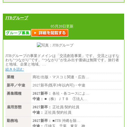
JTBグループ
05月20日更新
JTBグループの事業ドメインは「交流創造事業」です。 交流とはすな
わち“つながり”です。“つながり”が生み出す価値は無限です。旅行者
と地域、企業と地域、…
続きを読む
業種
商社/出版・マスコミ関連・広告…
新卒／中途
2027新卒(既卒3年以内可)・中途
募集職種
2027新卒：
各社・各コースによ…
中途：
■（株）ＪＴＢ ①法人…
雇用形態
2027新卒：
正社員/契約社員
中途：
正社員/契約社員
勤務地
2027新卒：
■JTB 沖縄を除…
中途：
①埼玉、千葉、東京、神…