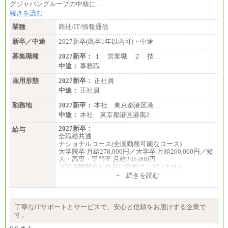
グジャパングループの中核に…
続きを読む
業種
商社/IT/情報通信
新卒／中途
2027新卒(既卒1年以内可)・中途
募集職種
2027新卒：
１ 営業職 ２ 技…
中途：
事務職
雇用形態
2027新卒：
正社員
中途：
正社員
勤務地
2027新卒：
本社 東京都港区港…
中途：
本社 東京都港区港南2…
2027新卒：
給与
全職種共通
ナショナルコース(全国勤務可能なコース)
大学院卒 月給278,000円／大学卒 月給260,000円／短
大・高専・専門卒 月給235,000円
※試用期間中も給与に変更はございません
+ 続きを読む
エリアコース(一定地域であれば移動可能なコース)
大学院卒 月給264,000円／大学卒 月給250,000円／短
大・高専・専門卒 月給225,000円
※試用期間中も給与に変更はございません
丁寧なITサポートとサービスで、安心と信頼をお届けする企業で
中途：
す。
月給：250,000円～400,000円
想定年収：4,000,000円～6,000,000円