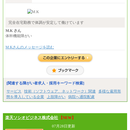
（５）月給147,800円以上（実働6時間）
-----
時給 1,226円（実働4.5時間）
※基本給に加算して以下手当有（いずれも時
間額換算額）
完全在宅勤務で体調が安定して働けています
・退職金相当手当 37円
・賞与相当手当 127円
M.K さん
合計時給額 1,390円
体幹機能障がい
※全ての求人において試用期間中も給与に変更はご
M.Kさんのメッセージを読む
ざいません。
[関連する障がい者求人・採用キーワード検索]
サービス
技術（ソフトウェア、ネットワーク）関連
多様な雇用形
態を導入している企業
上肢障がい
病院へ通院配慮
楽天ソシオビジネス株式会社
【NEW】
07月28日更新