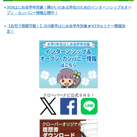
2028はじめ全学年対象！障がいのある学生のためのインターンシップ＆オー
プン・カンパニー情報公開中！
【自宅で視聴可能！】2028新卒はじめ全学年対象★WEBセミナー開催決
定！
クローバーナビ公式ＳＮＳ！