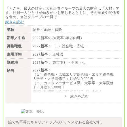
「人こそ、最大の財産」大和証券グループの最大の財産は「人材」で
す。社員一人ひとりが働きがいを感じるとともに、その家族や関係者
を含め、当社グループの一員で…
続きを読む
業種
証券・金融・保険
新卒／中途
2027新卒のみ(既卒3年以内可)
募集職種
2027新卒：
（1）総合職・広域…
雇用形態
2027新卒：
正社員
勤務地
2027新卒：
東京本社・全国（4…
2027新卒：
給与
（１）総合職・広域エリア総合職・エリア総合職
大学卒・大学院修了：月給310,000円
（２）カスタマーサービス職 大学卒・大学院修
了：月給265,000円
※試用期間中も給与に変更はございません
+ 続きを読む
誰でも平等にキャリアアップのチャンスがある会社です。