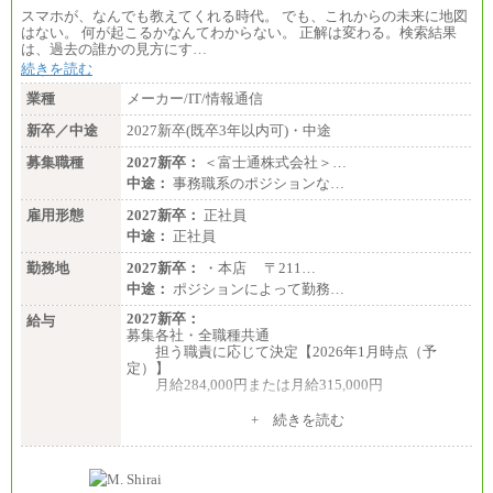
スマホが、なんでも教えてくれる時代。 でも、これからの未来に地図
はない。 何が起こるかなんてわからない。 正解は変わる。検索結果
は、過去の誰かの見方にす…
続きを読む
業種
メーカー/IT/情報通信
新卒／中途
2027新卒(既卒3年以内可)・中途
募集職種
2027新卒：
＜富士通株式会社＞…
中途：
事務職系のポジションな…
雇用形態
2027新卒：
正社員
中途：
正社員
勤務地
2027新卒：
・本店 〒211…
中途：
ポジションによって勤務…
2027新卒：
給与
募集各社・全職種共通
担う職責に応じて決定【2026年1月時点（予
定）】
月給284,000円または月給315,000円
※入社後早期から、自律的な業務遂行が求めら
+ 続きを読む
れる職務を担う方については、月額給与315,000円で
す。
なお、高度なスキルや専門性を持ち、より高
い職責を担う方については、さらに高い金額を個別