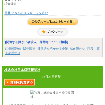
総合職 月給271,000円
聴覚障害
■(株)JTBビジネストラベルソリューションズ
貫井 光さんのメッセージを読む
総合職 月給220,000～230,000円＋地域間調整給
エリア総合職 月給206,000円～214,000＋地域間調
整給
※詳細はJTBキャリアサイトよりご確認ください。
■(株)JTBコミュニケーションデザイン
総合職 月給230,000円
みなし残業手当：20,000円（一律支給）※みなし
残業手当の残業時間は10.43時間。
[関連する障がい者求人・採用キーワード検索]
※超過勤務手当：みなし残業時間を超える残業時
IT/情報通信
販売関連
外国語を活かせる企業
知的障がい
階段・廊
間に応じて、時間外手当等を支給。
下の手すり
エリアサポート職 月給188,000円
※超過勤務手当：残業時間については全額時間外
手当を支給。
株式会社日本経済新聞社
■（株）JTBグローバルマーケティング＆トラベル
総合職 月給242,000円＋地域間調整給
訪日事業職 月給202,000～227,000円＋地域間調整
05月21日更新
給
※詳細はJTBキャリアサイトよりご確認ください。
■(株)JTBビジネストランスフォーム
総合職 月給205,000～225,000円＋地域間調整給
エリア総合職 月給185,000円＋地域間調整給
※詳細はJTBキャリアサイトよりご確認ください。