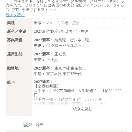
「日経電子版」をはじめとするデジタル領域、グローバル展開にも
■(株)JTBデータサービス ※2027年新卒募集終了
力を入れ、２０１５年には英国の有力経済紙フィナンシャル・タイム
総合職 月給186,000～194,000円＋地域手当
ズ（FT）を発行するフィナン…
※詳細はJTBキャリアサイトよりご確認ください。
続きを読む
■I&Jデジタルイノベーション(株)
業種
出版・マスコミ関連・広告
総合職 月給224,500～242,600円＋地域手当
※詳細はJTBキャリアサイトよりご確認ください。
新卒／中途
2027新卒(既卒3年以内可)・中途
＜有期社員コース＞
募集職種
2027新卒：
編集職 ビジネス職…
■(株)JTBビジネストランスフォーム
中途：
① グローバルユニット…
有期契約職 月給185,000～195,000円
※詳細はJTBキャリアサイトよりご確認ください。
雇用形態
2027新卒：
正社員
中途：
正社員
■(株)JTBパブリッシング ※2027年新卒募集終了
総合職 月給241,000円
勤務地
2027新卒：
東京本社 東京都…
中途：
中途：
東京本社 東京都千代…
①月給227,000円以上
②月給212,000円以上
2027新卒：
給与
③月給172,500円以上
【全職種共通】
④月給23万円～37万円
大学卒：月給277,500円、大学院修了：月給294,000
⑤月給20万円～25万円
円
⑥月給33万円～48万円
諸手当一律（月給に含まず）：28,000円
⑦月給271,000円以上
※試用期間中も給与に変更はございません
⑧～⑮月給200,000円〜月給400,000円
中途：
+ 続きを読む
⑯月給185,000円以上
【全職種共通】
⑰月給237,000円以上
月給370,000円～
⑱月給212,000円以上
※経験・能力等を考慮の上、当社規定により決定し
⑲東京：月給202,000 円以上 、京都：月給193,000 円
ます。
以上
※試用期間中も給与に変更はございません。