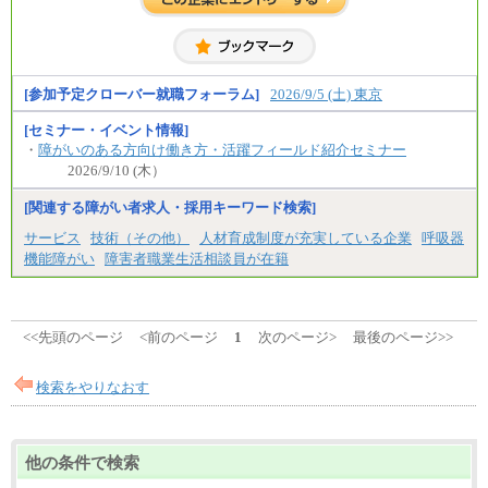
全職種共通
初任給／月給263,000円～
※居住地、年齢により異なります。
※この他に、該当する場合は各種手当が支給されま
す。
※試用期間中も給与に変更はございません
[参加予定クローバー就職フォーラム]
2026/9/5 (土) 東京
[セミナー・イベント情報]
・
障がいのある方向け働き方・活躍フィールド紹介セミナー
2026/9/10 (木）
[関連する障がい者求人・採用キーワード検索]
サービス
技術（その他）
人材育成制度が充実している企業
呼吸器
機能障がい
障害者職業生活相談員が在籍
<<先頭のページ
<前のページ
1
次のページ>
最後のページ>>
検索をやりなおす
他の条件で検索