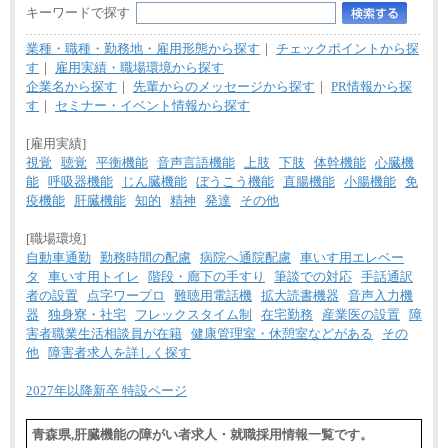
キーワードで探す
業種・職種・勤務地・雇用形態から探す
｜
チェックポイントから探
す
｜
雇用実績・職場環境から探す
企業名から探す
｜
先輩からのメッセージから探す
｜
PR情報から探
す
｜
セミナー・イベント情報から探す
[雇用実績]
視覚
聴覚
平衡機能
音声言語機能
上肢
下肢
体幹機能
心臓機
能
呼吸器機能
じん臓機能
ぼうこう機能
直腸機能
小腸機能
免
疫機能
肝臓機能
知的
精神
発達
その他
[職場環境]
自動車通勤
勤務時間の配慮
病院へ通院配慮
車いす用エレベー
タ
車いす用トイレ
階段・廊下の手すり
筆談での対応
手話通訳
者の設置
点字ワープロ
難聴用電話機
拡大読書機器
音声入力機
器
独身寮・社宅
フレックスタイム制
在宅勤務
産業医の設置
障
害者職業生活相談員が在籍
健康管理室・休憩室などがある
その
他
障害者求人を詳しく探す
2027年以降新卒 特設ページ
青森県,肝臓機能の障がい者求人・就職採用情報一覧です。