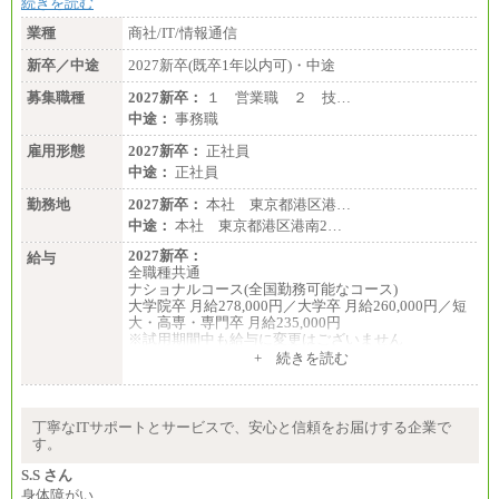
続きを読む
業種
商社/IT/情報通信
新卒／中途
2027新卒(既卒1年以内可)・中途
募集職種
2027新卒：
１ 営業職 ２ 技…
中途：
事務職
雇用形態
2027新卒：
正社員
中途：
正社員
勤務地
2027新卒：
本社 東京都港区港…
中途：
本社 東京都港区港南2…
2027新卒：
給与
全職種共通
ナショナルコース(全国勤務可能なコース)
大学院卒 月給278,000円／大学卒 月給260,000円／短
大・高専・専門卒 月給235,000円
※試用期間中も給与に変更はございません
+ 続きを読む
エリアコース(一定地域であれば移動可能なコース)
大学院卒 月給264,000円／大学卒 月給250,000円／短
大・高専・専門卒 月給225,000円
※試用期間中も給与に変更はございません
丁寧なITサポートとサービスで、安心と信頼をお届けする企業で
中途：
す。
月給：250,000円～400,000円
想定年収：4,000,000円～6,000,000円
S.S さん
※試用期間中も給与に変更はございません。
身体障がい