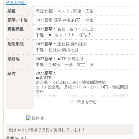
続きを読む
業種
商社/出版・マスコミ関連・広告…
新卒／中途
2027新卒(既卒3年以内可)・中途
募集職種
2027新卒：
各社・各コースによ…
中途：
■（株）ＪＴＢ ①法人…
雇用形態
2027新卒：
正社員/契約社員
中途：
正社員/契約社員
勤務地
2027新卒：
■JTB 沖縄を除…
中途：
①埼玉、千葉、東京、神…
2027新卒：
給与
■(株)JTB
総合職 月給242,000円＋地域間調整給
エリア総合職 月給217,000～227,000円＋地域間調
整給
個人専門職 月給202,000～202,000円＋地域間調
整給
+ 続きを読む
※詳細はJTBキャリアサイトよりご確認ください。
■(株)JTB商事
総合職 月給208,000～235,000円
エリア総合職 月給180,000～205,000円＋地域手当
※詳細はJTBキャリアサイトよりご確認ください。
働きやすい環境で成長を実感しています！
■(株)JTBパブリッシング ※2027年新卒募集終了
貫井 光 さん