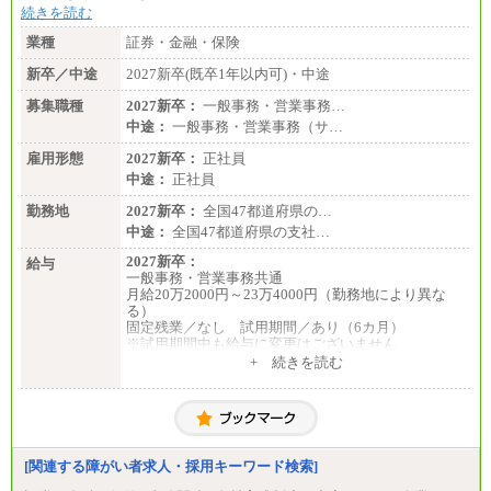
続きを読む
業種
証券・金融・保険
新卒／中途
2027新卒(既卒1年以内可)・中途
募集職種
2027新卒：
一般事務・営業事務…
中途：
一般事務・営業事務（サ…
雇用形態
2027新卒：
正社員
中途：
正社員
勤務地
2027新卒：
全国47都道府県の…
中途：
全国47都道府県の支社…
2027新卒：
給与
一般事務・営業事務共通
月給20万2000円～23万4000円（勤務地により異な
る）
固定残業／なし 試用期間／あり（6カ月）
※試用期間中も給与に変更はございません
中途：
+ 続きを読む
一般事務・営業事務共通
月給20万2000円～23万4000円（勤務地により異な
る）
固定残業／なし 試用期間／あり（6か月）
※試用期間中も給与に変更はございません。
[関連する障がい者求人・採用キーワード検索]