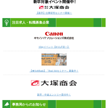
【新卒】仕事研究セミナー開催！
注目求人・転職募集企業
1Dayイベント【8/12〆切！】
【〓SoftBank】「Real Jobセミナー」募集中！
新卒・中途エントリー受付中！
事務局からのお知らせ