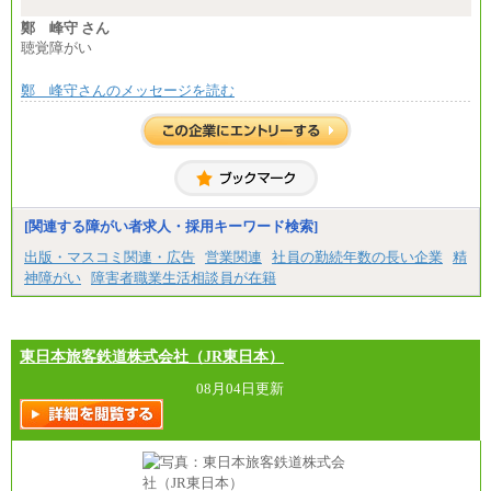
⑳月給205,000円以上
※想定年収 6,000,000円～（住居費補助、子手当など
㉑月給185,000 円以上
の各種手当を含む金額です）
鄭 峰守 さん
㉒月給185,000 円以上
聴覚障がい
㉓月給224,500円以上
※全コース共通※ 能力・経験・勤務地などにより
異なります
鄭 峰守さんのメッセージを読む
※試用期間中も給与に変更はございません。
[関連する障がい者求人・採用キーワード検索]
出版・マスコミ関連・広告
営業関連
社員の勤続年数の長い企業
精
神障がい
障害者職業生活相談員が在籍
東日本旅客鉄道株式会社（JR東日本）
08月04日更新