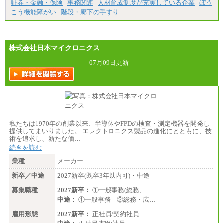
証券・金融・保険
事務関連
人材育成制度が充実している企業
ぼう
こう機能障がい
階段・廊下の手すり
株式会社日本マイクロニクス
07月09日更新
私たちは1970年の創業以来、半導体やFPDの検査・測定機器を開発し
提供してまいりました。 エレクトロニクス製品の進化にとともに、技
術を追求し、新たな価…
続きを読む
業種
メーカー
新卒／中途
2027新卒(既卒3年以内可)・中途
募集職種
2027新卒：
①一般事務(総務、…
中途：
①一般事務 ②総務・広…
雇用形態
2027新卒：
正社員/契約社員