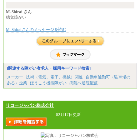
に設定します。
※習熟度を上げるための育成が一定期間必要で
上司の指示に基づき職務を遂行する方については、
M. Shirai さん
月額給与284,000円となります。
聴覚障がい
※個別に設定する給与については、選考の過程
で決定していきます。
M. Shiraiさんのメッセージを読む
※上記に加え、所定労働時間外に勤務をした場
合には、時間外勤務手当を支給します。
※試用期間中も給与に変更はございません。
中途：
＜募集各社・全職種共通＞
月給21万円以上～
※試用期間中の給与に変更はありません。
[関連する障がい者求人・採用キーワード検索]
※経験・能力を考慮し、当社規定により決定いたし
メーカー
技術（電気、電子、機械）関連
自動車通勤可（駐車場の
ます。
ある）企業
ぼうこう機能障がい
病院へ通院配慮
リコージャパン株式会社
02月17日更新