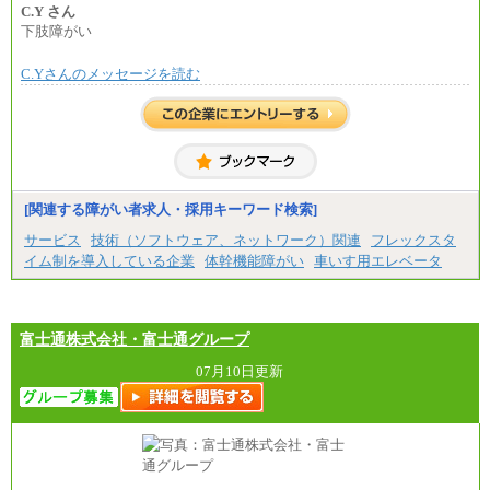
合計時給額 1,390円
C.Y さん
下肢障がい
※全ての求人において試用期間中も給与に変更はご
ざいません。
C.Yさんのメッセージを読む
[関連する障がい者求人・採用キーワード検索]
サービス
技術（ソフトウェア、ネットワーク）関連
フレックスタ
イム制を導入している企業
体幹機能障がい
車いす用エレベータ
富士通株式会社・富士通グループ
07月10日更新