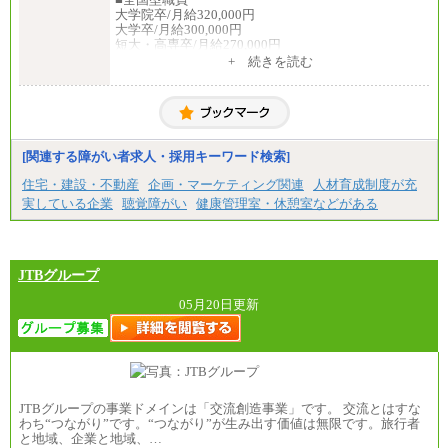
大学院卒/月給320,000円
大学卒/月給300,000円
短大・高専卒/月給270,000円
+ 続きを読む
■拠点型職員※
大学院卒/月給256,000円～288,000円
大学卒/月給240,000円～270,000円
短大・高専卒/月給216,000円～243,000円
■特定職員※
[関連する障がい者求人・採用キーワード検索]
大学院卒/月給234,000円～263,000円
大学卒/月給219,000円～246,000円
住宅・建設・不動産
企画・マーケティング関連
人材育成制度が充
短大・高専卒/月給197,000円～222,000円
実している企業
聴覚障がい
健康管理室・休憩室などがある
※拠点型職員、特定職員の給与は、生活の拠点が定
まることによるメリットおよび地域ごとの生計費な
どの地域差指数を勘案して拠点ごとに定めていま
す。
JTBグループ
中途：
全職種共通
05月20日更新
月給制
226,600円～390,100円（勤務地域等により異なりま
す）
・ご経験やスキルを考慮し、選考の中で決定いたし
ます。
・試用期間中も同額支給します。
JTBグループの事業ドメインは「交流創造事業」です。 交流とはすな
わち“つながり”です。“つながり”が生み出す価値は無限です。旅行者
と地域、企業と地域、…