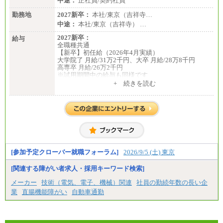
中途：
正社員/契約社員
勤務地
2027新卒：
本社/東京（吉祥寺…
中途：
本社/東京（吉祥寺） …
2027新卒：
給与
全職種共通
【新卒】初任給（2026年4月実績）
大学院了 月給/31万2千円、大卒 月給/28万8千円
高専卒 月給/26万2千円
※試用期間中の給与も同様です
中途：
+ 続きを読む
全職種共通
【中途】月給19万8千円～
※勤務地によって異なります。
※経験やスキルを考慮し、規定により決定します。
※試用期間中も給与に変更はございません。
[参加予定クローバー就職フォーラム]
2026/9/5 (土) 東京
[関連する障がい者求人・採用キーワード検索]
メーカー
技術（電気、電子、機械）関連
社員の勤続年数の長い企
業
直腸機能障がい
自動車通勤