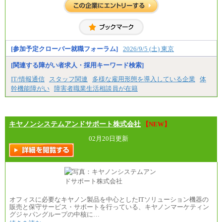
入社時の処遇は経験・能力を考慮の上、当社規程に
より決定します。
具体的な金額は採用選考合格後に採用内定通知時に
お伝えします。
[参加予定クローバー就職フォーラム]
2026/9/5 (土) 東京
[関連する障がい者求人・採用キーワード検索]
IT/情報通信
スタッフ関連
多様な雇用形態を導入している企業
体
幹機能障がい
障害者職業生活相談員が在籍
キヤノンシステムアンドサポート株式会社
【NEW】
02月20日更新
オフィスに必要なキヤノン製品を中心としたITソリューション機器の
販売と保守サービス・サポートを行っている、キヤノンマーケティン
グジャパングループの中核に…