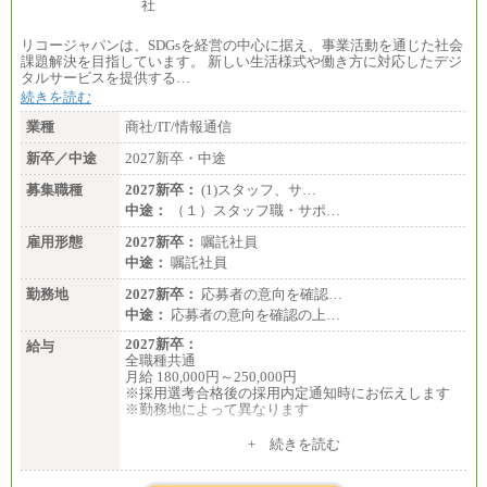
リコージャパンは、SDGsを経営の中心に据え、事業活動を通じた社会
課題解決を目指しています。 新しい生活様式や働き方に対応したデジ
タルサービスを提供する…
続きを読む
業種
商社/IT/情報通信
新卒／中途
2027新卒・中途
募集職種
2027新卒：
(1)スタッフ、サ…
中途：
（１）スタッフ職・サポ…
雇用形態
2027新卒：
嘱託社員
中途：
嘱託社員
勤務地
2027新卒：
応募者の意向を確認…
中途：
応募者の意向を確認の上…
2027新卒：
給与
全職種共通
月給 180,000円～250,000円
※採用選考合格後の採用内定通知時にお伝えします
※勤務地によって異なります
中途：
+ 続きを読む
全職種共通
月給 200,000円～250,000円