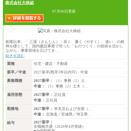
株式会社大林組
07月06日更新
創業以来、「 三箴（さんしん）－良く、廉く（やすく）、速い」の精
神を礎として、国内建設事業で培った「ものづくり」の技術を活かし
ながら、事業領域を広げてき…
続きを読む
業種
住宅・建設・不動産
新卒／中途
2027新卒(既卒3年以内可)・中途
募集職種
2027新卒：
（1）事務（2）土…
中途：
（1）事務（2）土木（…
雇用形態
2027新卒：
正社員
中途：
正社員
勤務地
2027新卒：
本支店および全国（…
中途：
北海道／宮城県／埼玉県…
2027新卒：
給与
全職種共通（2026年4月実績）
■全国型職員