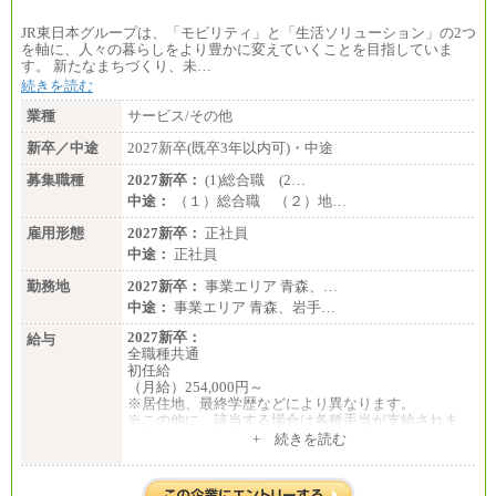
JR東日本グループは、「モビリティ」と「生活ソリューション」の2つ
を軸に、人々の暮らしをより豊かに変えていくことを目指していま
す。 新たなまちづくり、未…
続きを読む
業種
サービス/その他
新卒／中途
2027新卒(既卒3年以内可)・中途
募集職種
2027新卒：
(1)総合職 (2…
中途：
（１）総合職 （２）地…
雇用形態
2027新卒：
正社員
中途：
正社員
勤務地
2027新卒：
事業エリア 青森、…
中途：
事業エリア 青森、岩手…
2027新卒：
給与
全職種共通
初任給
（月給）254,000円～
※居住地、最終学歴などにより異なります。
※この他に、該当する場合は各種手当が支給されま
す。
+ 続きを読む
※試用期間中も給与に変更はございません。
中途：