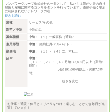
マンパワーグループ株式会社の一員として、私たちは障がい者の自社
雇用と雇用に関するコンサルタントを行っています。通勤や働く場所
に制限されないテレワークの在…
続きを読む
業種
サービス/その他
新卒／中途
中途のみ
募集職種
中途：
（１）一般事務（通勤／…
雇用形態
中途：
契約社員/アルバイト・…
勤務地
中途：
（１）・（４）立川本社…
中途：
給与
（１）・（２）・（４）月給147,800円以上（実働6
時間）
月給191,000円以上（実働7.5時
間）
（３）月給191,000円以上（実働7.5時間）
+ 続きを読む
（５）月給147,800円以上（実働6時間）
-----
時給 1,226円（実働4.5時間）
※基本給に加算して以下手当有（いずれも時
間額換算額）
お仕事・通院・休日とメリハリをつけて楽しむことができ毎日が充
・退職金相当手当 37円
実しています！
・賞与相当手当 127円