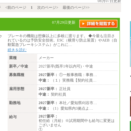
08月07日更新
ジ
<前のページ
1
次のページ>
最後のページ>>
07月29日更新
ブレーキの機能は想像以上に多岐に渡ります。 ◆今最も注目さ
れているのは予防安全技術。ESC（横滑り防止装置）やAEB（自
動緊急ブレーキシステム）がこれに…
続きを読む
業種
メーカー
新卒／中途
2027新卒(既卒1年以内可)・中途
募集職種
2027新卒：
①一般事務職：事務…
中途：
（１）実務職【契約社員…
雇用形態
2027新卒：
正社員
中途：
契約社員
勤務地
2027新卒：
本社／愛知県刈谷市…
中途：
（1）愛知県内3拠点よ…
2027新卒：
給与
初任給（月給）※試用期間中も給与に変更は
ございません
①