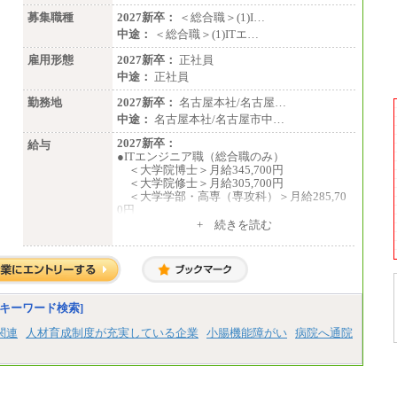
募集職種
2027新卒：
＜総合職＞(1)I…
中途：
＜総合職＞(1)ITエ…
雇用形態
2027新卒：
正社員
中途：
正社員
勤務地
2027新卒：
名古屋本社/名古屋…
中途：
名古屋本社/名古屋市中…
2027新卒：
給与
●ITエンジニア職（総合職のみ）
＜大学院博士＞月給345,700円
＜大学院修士＞月給305,700円
＜大学学部・高専（専攻科）＞月給285,70
0円
＜高専・短大＞月給285,700円
+ 続きを読む
●事務職（総合職／一般職）
＜大学院修士・博士＞月給：305,700円
（総合職）
＜大学学部＞月給：285,700円（総合職）
／253,100円（一般職）
キーワード検索]
＜高専・短大＞月給：285,700円（総合
職）／248,100円（一般職）
関連
人材育成制度が充実している企業
小腸機能障がい
病院へ通院
※試用期間中の条件変更：無
中途：
■正社員採用■