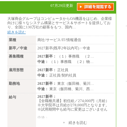
＜総合職＞
07月29日更新
大学院博士 ： 月給345,700円～
大学院修士 ： 月給305,700円～
大学学部・高専（専攻科）： 月給285,70
大塚商会グループはコンピュータからOA機器をはじめ、企業様
0円～
向けに様々なシステム構築とサービス＆サポートを提供してお
高専・短大： 月給285,700円～
り、全国に130万社の顧客をもつ、国内…
続きを読む
＜一般職＞
大学(学部・院)・高専（専攻科）： 月給
業種
商社/サービス/IT/情報通信
253,100円～
高専・短大： 月給248,100円～
新卒／中途
2027新卒(既卒2年以内可)・中途
※試用期間中の条件変更：無
募集職種
2027新卒：
（１）事務職 （２…
中途：
（１）事務職 （２）物…
雇用形態
2027新卒：
正社員
中途：
正社員/契約社員
勤務地
2027新卒：
東京（飯田橋、菊川…
中途：
東京（飯田橋、菊川、西…
2027新卒：
給与
【全職種共通】初任給／274,000円（月給）
※大学院卒は月給が278,000円となります。
※試用期間中も給与に変更はございません
中途：
（１）～（４）274,000円（月給）～
+ 続きを読む
（５）235,000円（月給）～