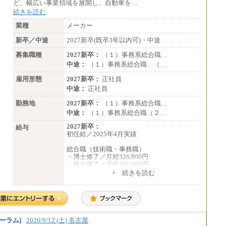
ど、幅広い事業領域を展開し、自動車を…
続きを読む
業種
メーカー
新卒／中途
2027新卒(既卒3年以内可)・中途
募集職種
2027新卒：
（１）事務系総合職…
中途：
（１）事務系総合職 （…
雇用形態
2027新卒：
正社員
中途：
正社員
勤務地
2027新卒：
（１）事務系総合職…
中途：
（１）事務系総合職（２…
2027新卒：
給与
初任給／2025年4月実績
総合職（技術職・事務職）
・博士修了／月給326,800円
・修士修了／月給301,000円
・大学卒／月給282,000円
+ 続きを読む
・高専卒（専攻科）／月給282,000円
・高専卒（本科）／月給256,000円
一般事務職
・博士修了、修士修了、大学卒／月給206,40
0円
ーラム]
2026/9/12 (土) 名古屋
・高専卒（専攻科）／月給206,400円