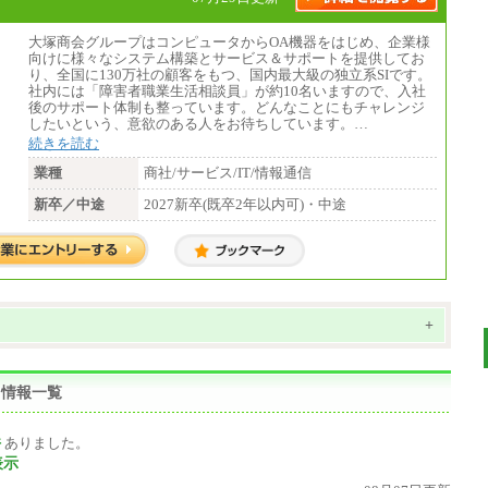
大塚商会グループはコンピュータからOA機器をはじめ、企業様
向けに様々なシステム構築とサービス＆サポートを提供してお
り、全国に130万社の顧客をもつ、国内最大級の独立系SIです。
社内には「障害者職業生活相談員」が約10名いますので、入社
後のサポート体制も整っています。どんなことにもチャレンジ
したいという、意欲のある人をお待ちしています。…
続きを読む
業種
商社/サービス/IT/情報通信
新卒／中途
2027新卒(既卒2年以内可)・中途
+
用情報一覧
件
ありました。
表示