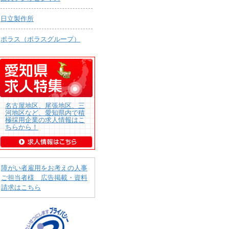
日立製作所
ポラス（ポラスグループ）
名古屋地区、尾張地区、三
河地区など、愛知県内で積
極採用企業の求人情報はこ
ちらから！
障がい者雇用をお考えの人事
ご担当者様 広告掲載・資料
請求はこちら