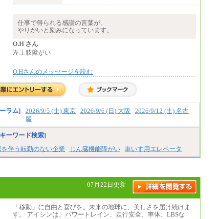
※経験・年齢などを考慮のうえ、当社規程に
より優遇します。
※業務内容・勤務形態に応じて、上記給与の
仕事で得られる感謝の言葉が、
範囲内でご相談をさせていただく事がありま
やりがいと励みになっています。
す
※試用期間中も給与に変更はございません
O.H さん
左上肢障がい
O.Hさんのメッセージを読む
ーラム]
2026/9/5 (土) 東京
2026/9/6 (日) 大阪
2026/9/12 (土) 名古
屋
キーワード検索]
居を伴う転勤のない企業
じん臓機能障がい
車いす用エレベータ
07月22日更新
「移動」に自由と喜びを。未来の地球に、美しさを届け続けま
す。 アイシンは、パワートレイン、走行安全、車体、LBSな