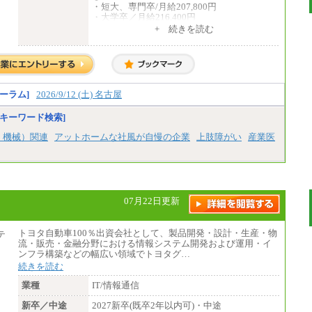
・短大、専門卒/月給207,800円
・大学卒／月給216,400円
※大学院修了は大学卒の金額を最低額とし、
+ 続きを読む
経験・能力を考慮のうえ当社規程に基づき決
定いたします。
②③
・修士了／月給301,000円
・大学卒／月給282,000円
ーラム]
2026/9/12 (土) 名古屋
※技術系応募における、博士課程修了は大学
卒(または修士了)の金額を最低額とし、経
キーワード検索]
験・能力を考慮のうえ当社規程に基づき決定
いたします。
、機械）関連
アットホームな社風が自慢の企業
上肢障がい
産業医
中途：
（1）月給 246,660円
（2）時間給 1,500円/月給モデル\337,000～
07月22日更新
トヨタ自動車100％出資会社として、製品開発・設計・生産・物
流・販売・金融分野における情報システム開発および運用・イ
ンフラ構築などの幅広い領域でトヨタグ…
続きを読む
業種
IT/情報通信
新卒／中途
2027新卒(既卒2年以内可)・中途