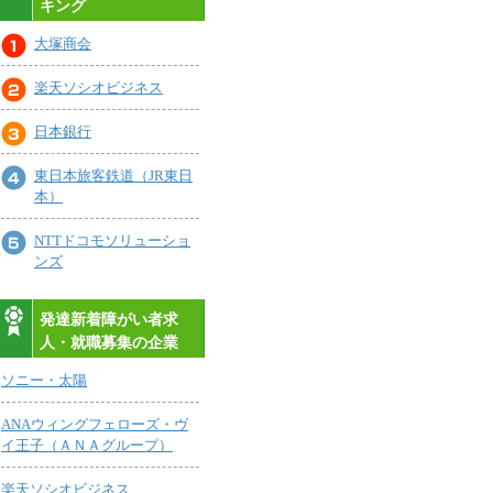
キング
大塚商会
楽天ソシオビジネス
日本銀行
東日本旅客鉄道（JR東日
本）
NTTドコモソリューショ
ンズ
発達新着障がい者求
人・就職募集の企業
ソニー・太陽
ANAウィングフェローズ・ヴ
イ王子（ＡＮＡグループ）
楽天ソシオビジネス