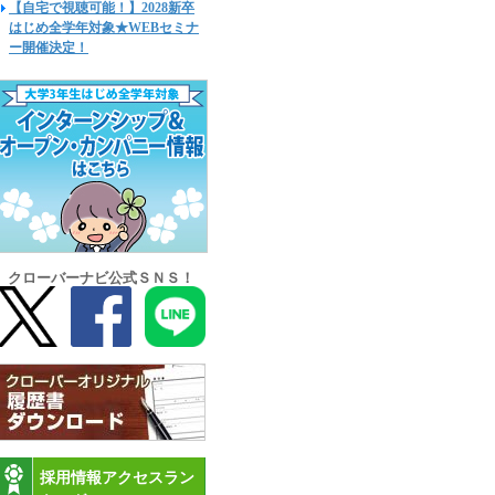
【自宅で視聴可能！】2028新卒
はじめ全学年対象★WEBセミナ
ー開催決定！
クローバーナビ公式ＳＮＳ！
採用情報アクセスラン