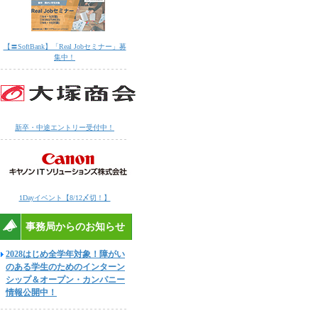
【〓SoftBank】「Real Jobセミナー」募
集中！
新卒・中途エントリー受付中！
1Dayイベント【8/12〆切！】
事務局からのお知らせ
2028はじめ全学年対象！障がい
のある学生のためのインターン
シップ＆オープン・カンパニー
情報公開中！