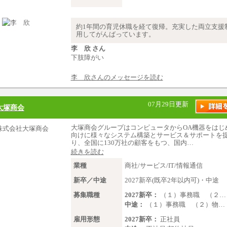
約1年間の育児休職を経て復帰。充実した両立支援
用してがんばっています。
李 欣 さん
下肢障がい
李 欣さんのメッセージを読む
07月29日更新
大塚商会
大塚商会グループはコンピュータからOA機器をはじ
向けに様々なシステム構築とサービス＆サポートを
り、全国に130万社の顧客をもつ、国内…
続きを読む
業種
商社/サービス/IT/情報通信
新卒／中途
2027新卒(既卒2年以内可)・中途
募集職種
2027新卒：
（１）事務職 （２…
中途：
（１）事務職 （２）物…
雇用形態
2027新卒：
正社員