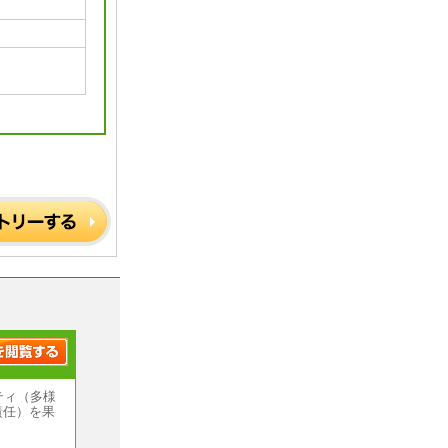
。
ティ（多様
責任）を果