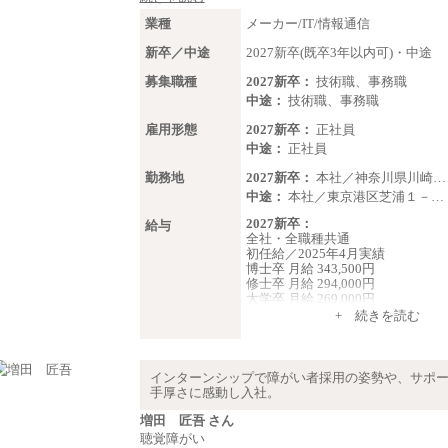
業種
メーカー/IT/情報通信
新卒／中途
2027新卒(既卒3年以内可)・中途
募集職種
2027新卒：
技術職、事務職
中途：
技術職、事務職
雇用形態
2027新卒：
正社員
中途：
正社員
勤務地
2027新卒：
本社／神奈川県川崎…
中途：
本社／東京港区芝浦１－…
2027新卒：
給与
全社・全職種共通
初任給／2025年4月実績
博士卒 月給 343,500円
修士卒 月給 294,000円
大学卒 月給 269,000円
※試用期間の給与に変更はござい
+ 続きを読む
中途：
経験・能力を考慮し、下記を下限
します。
インターンシップで障がい者採用の姿勢や、サポ
2025年新卒初任給 大学卒／月給 大
手厚さに感動し入社。
000円
増田 匠吾 さん
聴覚障がい