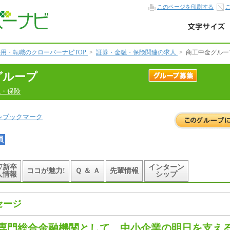
このページを印刷する
用・転職のクローバーナビTOP
>
証券・金融・保険関連の求人
>
商工中金グルー
グループ
融・保険
をブックマーク
員
27新卒
インターン
ココが魅力!
Ｑ ＆ Ａ
先輩情報
人情報
シップ
セージ
専門総合金融機関として、中小企業の明日を支え