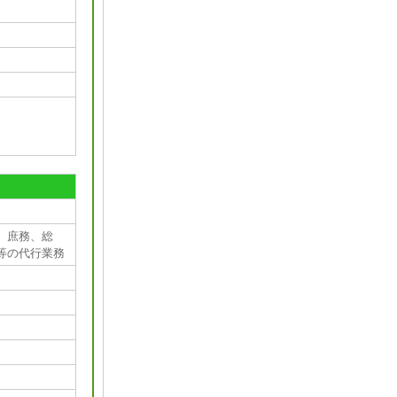
。庶務、総
等の代行業務