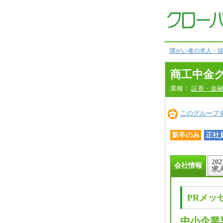
会
社
情
報
本
文
へ
障がい者の求人・採
商工中金
業種：
証券・金
このグループ
新卒のみ
正社
20
会社情報
求
PRメッ
中小企業