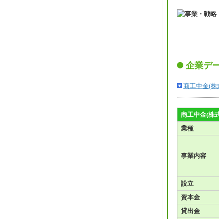
企業デ
商工中金(株
商工中金(株
業種
事業内容
設立
資本金
貸出金