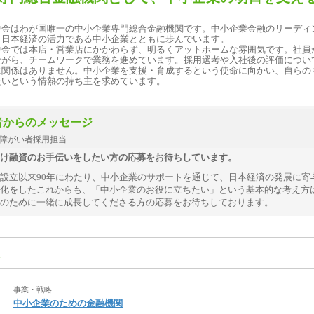
中金はわが国唯一の中小企業専門総合金融機関です。中小企業金融のリーディ
、日本経済の活力である中小企業とともに歩んでいます。
中金では本店・営業店にかかわらず、明るくアットホームな雰囲気です。社員
ながら、チームワークで業務を進めています。採用選考や入社後の評価につい
に関係はありません。中小企業を支援・育成するという使命に向かい、自らの
たいという情熱の持ち主を求めています。
者からのメッセージ
障がい者採用担当
け融資のお手伝いをしたい方の応募をお待ちしています。
設立以来90年にわたり、中小企業のサポートを通じて、日本経済の発展に寄
化をしたこれからも、「中小企業のお役に立ちたい」という基本的な考え方
のために一緒に成長してくださる方の応募をお待ちしております。
事業・戦略
中小企業のための金融機関