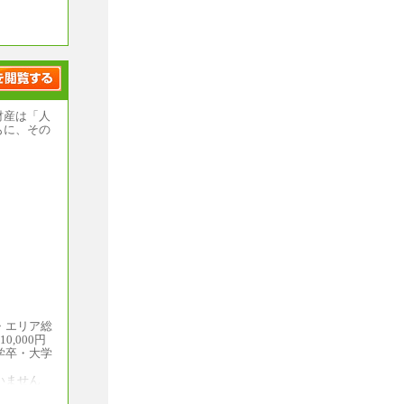
財産は「人
もに、その
・エリア総
,000円
学卒・大学
いません