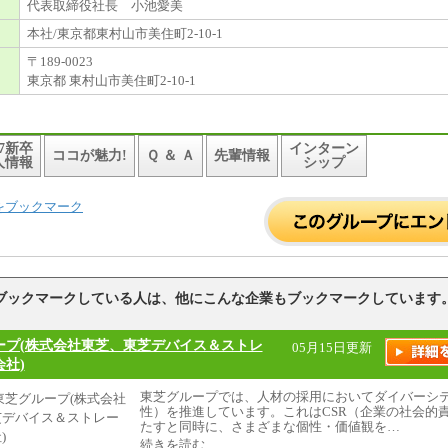
代表取締役社長 小池愛美
本社/東京都東村山市美住町2-10-1
〒189-0023
東京都 東村山市美住町2-10-1
27新卒
インターン
ココが魅力!
Ｑ ＆ Ａ
先輩情報
人情報
シップ
をブックマーク
ブックマークしている人は、他にこんな企業もブックマークしています
ープ(株式会社東芝、東芝デバイス＆ストレ
05月15日更新
社)
東芝グループでは、人材の採用においてダイバーシ
性）を推進しています。これはCSR（企業の社会的
たすと同時に、さまざまな個性・価値観を…
続きを読む