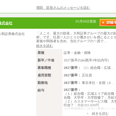
増田 匠吾さんのメッセージを読む
05月09日更新
株式会社
「人こそ、最大の財産」大和証券グループの最大の
材」です。社員一人ひとりが働きがいを感じるとと
家族や関係者を含め、当社グループの一員で…
続きを読む
業種
証券・金融・保険
新卒／中途
2027新卒のみ(既卒3年以内可)
募集職種
2027新卒：
（1）総合職・広域…
雇用形態
2027新卒：
正社員
勤務地
2027新卒：
東京本社・全国（4…
2027新卒：
給与
（１）総合職・広域エリア総合職
合職 大学卒・大学院修了：月給310
（２）カスタマーサービス職 大
院修了：月給265,000円
※試用期間中も給与に変更はござ
+ 続きを読む