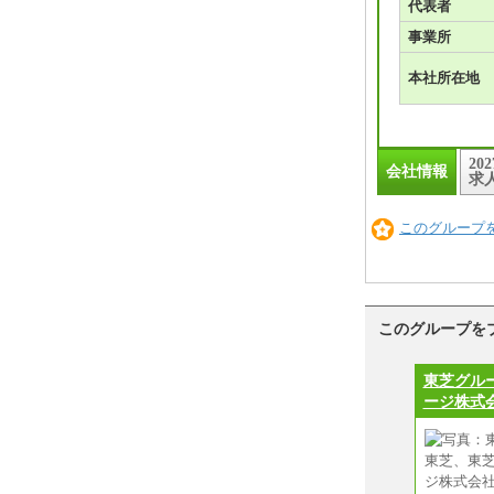
代表者
事業所
本社所在地
20
会社情報
求
このグループ
このグループを
東芝グル
ージ株式会