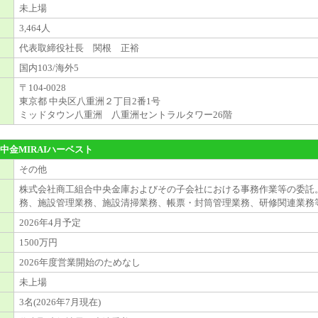
未上場
3,464人
代表取締役社長 関根 正裕
国内103/海外5
〒104-0028
東京都 中央区八重洲２丁目2番1号
ミッドタウン八重洲 八重洲セントラルタワー26階
中金MIRAIハーベスト
その他
株式会社商工組合中央金庫およびその子会社における事務作業等の委託
務、施設管理業務、施設清掃業務、帳票・封筒管理業務、研修関連業務
2026年4月予定
1500万円
2026年度営業開始のためなし
未上場
3名(2026年7月現在)