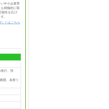
ない中小企業専
にも積極的に取
可能性を広げ
ます。
詳しくはこちら
の発行、預
外展開、為替リ