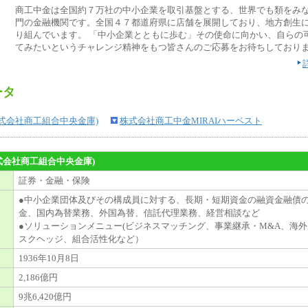
商工中金は全国約７万社の中小企業を取引基盤とする、世界でも類をみ
門の金融機関です。全国４７都道府県に店舗を展開しており、地方創生
り組んでいます。 「中小企業とともに歩む」その使命に向かい、自らの
てみたいというチャレンジ精神をもつ皆さんのご応募をお待ちしており
ータ
式会社商工組合中央金庫)
株式会社商工中金MIRAIハーベスト
式会社商工組合中央金庫)
証券・金融・保険
●中小企業団体及びその構成員に対する、長期・短期資金の融資金融債
金、国内為替業務、外国為替、信託代理業務、経営相談など
●ソリューションメニュー(ビジネスマッチング、事業継承・M&A、海
スクヘッジ、組合活性化など）
1936年10月8日
2,186億円
9兆6,420億円