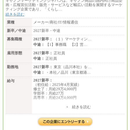
キヤノンマーケティングジャパンは、キヤノン商品の国内向け商品企
画・広報宣伝活動・販売・サービスなど幅広い活動を展開するマーケ
ティング企業であり、「くらし…
続きを読む
業種
メーカー/商社/IT/情報通信
新卒／中途
2027新卒・中途
募集職種
2027新卒：
（１）マーケティン…
中途：
【1】事務職 【2】営…
雇用形態
2027新卒：
正社員
中途：
正社員
勤務地
2027新卒：
東京（品川本社）を…
中途：
・本社／品川（東京都港…
2027新卒：
給与
（初任給：2025年4月実績）
修士了：月給29万4,000円
学部卒：月給27万
高専卒：月給24万4,000円
+ 続きを読む
中途：
月給 250,000円～350,000円
想定年収 420万円～600万円
入社時の処遇（基本給・賞与）は経験・スキルを考
慮の上、当社規程に従い決定いたします。