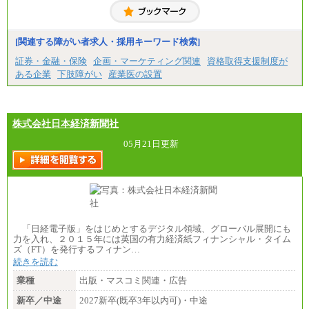
（1) 総合職 （院了）月給274,862円～／（大学卒）
月給245,000円～（※1）
(2) エリア総合職 月給233,410円～（※1）
(3) アシスタントスタッフ 日給9,800円～12,500円
[関連する障がい者求人・採用キーワード検索]
（※2）
※１ 試用期間６か月（試用期間中も給与に変更
証券・金融・保険
企画・マーケティング関連
資格取得支援制度が
なし）
ある企業
下肢障がい
産業医の設置
※２ 勤務地により異なる
株式会社日本経済新聞社
05月21日更新
「日経電子版」をはじめとするデジタル領域、グローバル展開にも
力を入れ、２０１５年には英国の有力経済紙フィナンシャル・タイム
ズ（FT）を発行するフィナン…
続きを読む
業種
出版・マスコミ関連・広告
新卒／中途
2027新卒(既卒3年以内可)・中途