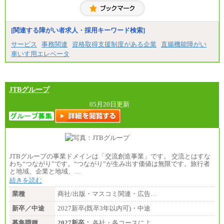
[関連する障がい者求人・採用キーワード検索]
サービス
事務関連
資格取得支援制度がある企業
直腸機能障がい
車いす用エレベータ
JTBグループ
05月20日更新
JTBグループの事業ドメインは「交流創造事業」です。 交流とはすな
わち“つながり”です。“つながり”が生み出す価値は無限です。旅行者
と地域、企業と地域、…
続きを読む
業種
商社/出版・マスコミ関連・広告…
新卒／中途
2027新卒(既卒3年以内可)・中途
募集職種
2027新卒：
各社・各コースによ…