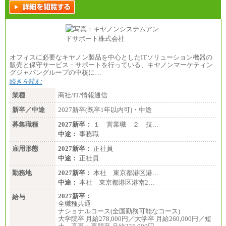
オフィスに必要なキヤノン製品を中心としたITソリューション機器の
販売と保守サービス・サポートを行っている、キヤノンマーケティン
グジャパングループの中核に…
続きを読む
業種
商社/IT/情報通信
新卒／中途
2027新卒(既卒1年以内可)・中途
募集職種
2027新卒：
１ 営業職 ２ 技…
中途：
事務職
雇用形態
2027新卒：
正社員
中途：
正社員
勤務地
2027新卒：
本社 東京都港区港…
中途：
本社 東京都港区港南2…
2027新卒：
給与
全職種共通
ナショナルコース(全国勤務可能なコース)
大学院卒 月給278,000円／大学卒 月給260,000円／短