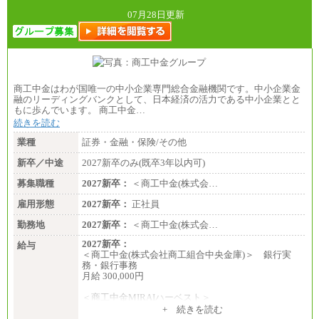
07月28日更新
◆パート・アルバイト
時給制：最低時給額 1,050円～ ※勤務地により異な
る。
【エアサーブ】
月給223,000円～
・試用期間中も給与変更なし
商工中金はわが国唯一の中小企業専門総合金融機関です。中小企業金
融のリーディングバンクとして、日本経済の活力である中小企業とと
もに歩んでいます。 商工中金…
続きを読む
業種
証券・金融・保険/その他
新卒／中途
2027新卒のみ(既卒3年以内可)
募集職種
2027新卒：
＜商工中金(株式会…
雇用形態
2027新卒：
正社員
勤務地
2027新卒：
＜商工中金(株式会…
2027新卒：
給与
＜商工中金(株式会社商工組合中央金庫)＞ 銀行実
務・銀行事務
月給 300,000円
＜商工中金MIRAIハーベスト＞
月給 230,000円
+ 続きを読む
※試用期間中も給与に変更はございません