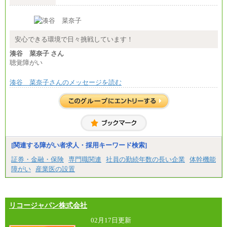
安心できる環境で日々挑戦しています！
湊谷 菜奈子 さん
聴覚障がい
湊谷 菜奈子さんのメッセージを読む
[関連する障がい者求人・採用キーワード検索]
証券・金融・保険
専門職関連
社員の勤続年数の長い企業
体幹機能
障がい
産業医の設置
リコージャパン株式会社
02月17日更新