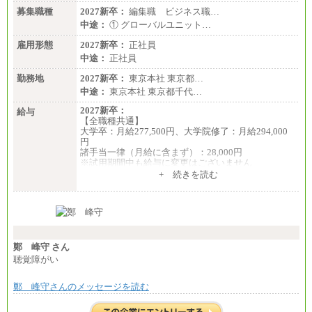
募集職種
2027新卒：
編集職 ビジネス職…
中途：
① グローバルユニット…
雇用形態
2027新卒：
正社員
中途：
正社員
勤務地
2027新卒：
東京本社 東京都…
中途：
東京本社 東京都千代…
2027新卒：
給与
【全職種共通】
大学卒：月給277,500円、大学院修了：月給294,000
円
諸手当一律（月給に含まず）：28,000円
※試用期間中も給与に変更はございません
中途：
+ 続きを読む
【全職種共通】
月給370,000円～
※経験・能力等を考慮の上、当社規定により決定し
ます。
※試用期間中も給与に変更はございません。
※想定年収 6,000,000円～（住居費補助、子手当など
の各種手当を含む金額です）
鄭 峰守 さん
聴覚障がい
鄭 峰守さんのメッセージを読む