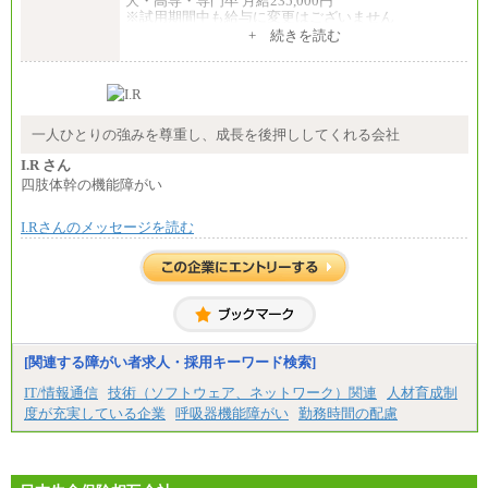
大・高専・専門卒 月給235,000円
※試用期間中も給与に変更はございません
+ 続きを読む
エリアコース(一定地域であれば移動可能なコース)
大学院卒 月給264,000円／大学卒 月給250,000円／短
大・高専・専門卒 月給225,000円
※試用期間中も給与に変更はございません
中途：
月給：250,000円～400,000円
一人ひとりの強みを尊重し、成長を後押ししてくれる会社
想定年収：4,000,000円～6,000,000円
※試用期間中も給与に変更はございません。
I.R さん
四肢体幹の機能障がい
I.Rさんのメッセージを読む
[関連する障がい者求人・採用キーワード検索]
IT/情報通信
技術（ソフトウェア、ネットワーク）関連
人材育成制
度が充実している企業
呼吸器機能障がい
勤務時間の配慮