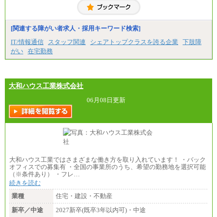
経験・スキルによっては、記載額を超える場合もあ
ります。
※試用期間中も給与に変更はございません。
[関連する障がい者求人・採用キーワード検索]
IT/情報通信
スタッフ関連
シェアトップクラスを誇る企業
下肢障
がい
在宅勤務
大和ハウス工業株式会社
06月08日更新
大和ハウス工業ではさまざまな働き方を取り入れています！ ・バック
オフィスでの募集有 ・全国の事業所のうち、希望の勤務地を選択可能
（※条件あり） ・フレ…
続きを読む
業種
住宅・建設・不動産
新卒／中途
2027新卒(既卒3年以内可)・中途