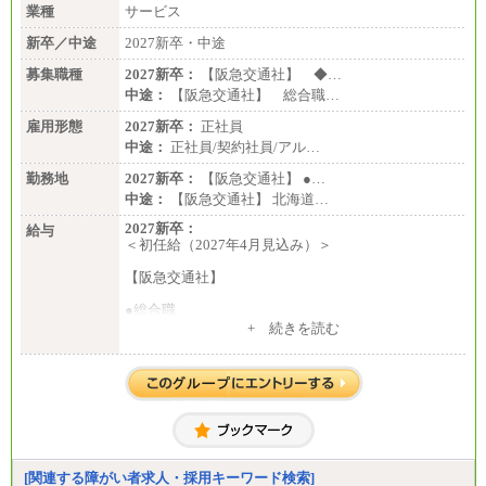
業種
サービス
新卒／中途
2027新卒・中途
募集職種
2027新卒：
【阪急交通社】 ◆…
中途：
【阪急交通社】 総合職…
雇用形態
2027新卒：
正社員
中途：
正社員/契約社員/アル…
勤務地
2027新卒：
【阪急交通社】 ●…
中途：
【阪急交通社】 北海道…
2027新卒：
給与
＜初任給（2027年4月見込み）＞
【阪急交通社】
●総合職
・大学・院卒
+ 続きを読む
月給250,000円(※1)、247,000円(※2)、242,000円
(※3)、239,000円(※4)、237,000円（※5）
・専門・短大卒
月給229,500円(※1)、226,500円(※2)、221,500円
(※3)、218,500円(※4)、216,500円（※5）
※1…東京都、埼玉県、千葉県、神奈川県
※2…大阪府、京都府、兵庫県、滋賀県
[関連する障がい者求人・採用キーワード検索]