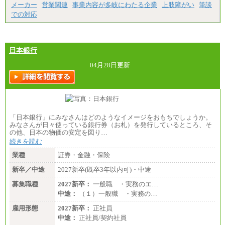
メーカー
営業関連
事業内容が多岐にわたる企業
上肢障がい
筆談
での対応
日本銀行
04月28日更新
「日本銀行」にみなさんはどのようなイメージをおもちでしょうか。
みなさんが日々使っている銀行券（お札）を発行しているところ、そ
の他、日本の物価の安定を図り…
続きを読む
業種
証券・金融・保険
新卒／中途
2027新卒(既卒3年以内可)・中途
募集職種
2027新卒：
一般職 ・実務のエ…
中途：
（１）一般職 ・実務の…
雇用形態
2027新卒：
正社員
中途：
正社員/契約社員