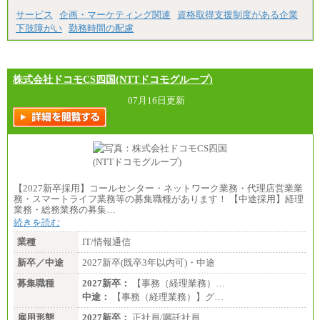
※3…愛知県、静岡県
※4…北海道、宮城県、栃木県、群馬県、長野県、新
サービス
企画・マーケティング関連
資格取得支援制度がある企業
潟県、富山県、石川県、岡山県、広島県、山口県、
下肢障がい
勤務時間の配慮
香川県、福岡県
※5…青森県、鳥取県、島根県、愛媛県、高知県、大
分県、長崎県、熊本県、宮崎県、鹿児島県、沖縄
県、福島県、山形県
・月給には一律地域手当を含んだ金額を表示
株式会社ドコモCS四国(NTTドコモグループ)
（一律地域手当：※1…36,000円、※2…33,000円、
※3…28,000円、※4…25,000円、※5…23,000円）
07月16日更新
・試用期間中も給与変更なし
●基幹職（地域限定社員）
・大学・院卒／月給185,000 円～219,000 円 ※勤務地
により異なる。
〈東京・神奈川〉219,000 円
〈大阪・兵庫〉209,000 円
【2027新卒採用】コールセンター・ネットワーク業務・代理店営業業
〈愛知〉194,500 円 〈福岡〉1
務・スマートライフ業務等の募集職種があります！ 【中途採用】経理
85,000 円
業務・総務業務の募集…
続きを読む
・専門・短大卒／月給185,000 円～210,000 円 ※勤務
地により異なる。
業種
IT/情報通信
〈東京・神奈川〉210,000 円
〈大阪・兵庫〉200,000 円
新卒／中途
2027新卒(既卒3年以内可)・中途
〈愛知〉194,500 円 〈福
岡〉185,000円
募集職種
2027新卒：
【事務（経理業務）…
中途：
【事務（経理業務）】グ…
※基本給のみ（地域手当なし）
※試用期間中も給与変更なし
雇用形態
2027新卒：
正社員/嘱託社員