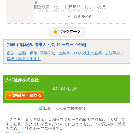
る）
固定残業／なし 試用期間／あり（6カ月）
※試用期間中も給与に変更はございません
中途：
+ 続きを読む
一般事務・営業事務共通
月給20万2000円～23万4000円（勤務地により異な
る）
固定残業／なし 試用期間／あり（6か月）
※試用期間中も給与に変更はございません。
[関連する障がい者求人・採用キーワード検索]
証券・金融・保険
事務関連
従業員1,000人以上の企業
上肢障がい
階段・廊下の手すり
大和証券株式会社
05月09日更新
「人こそ、最大の財産」大和証券グループの最大の財産は「人材」で
す。社員一人ひとりが働きがいを感じるとともに、その家族や関係者
を含め、当社グループの一員で…