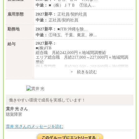
中途：
■（株）ＪＴＢ ①法人…
雇用形態
2027新卒：
正社員/契約社員
中途：
正社員/契約社員
勤務地
2027新卒：
■JTB 沖縄を除…
中途：
①埼玉、千葉、東京、神…
2027新卒：
給与
■(株)JTB
総合職 月給242,000円＋地域間調整給
エリア総合職 月給217,000～227,000円＋地域間調
整給
個人専門職 月給202,000～202,000円＋地域間調
整給
+ 続きを読む
※詳細はJTBキャリアサイトよりご確認ください。
■(株)JTB商事
総合職 月給208,000～235,000円
エリア総合職 月給180,000～205,000円＋地域手当
※詳細はJTBキャリアサイトよりご確認ください。
働きやすい環境で成長を実感しています！
■(株)JTBパブリッシング ※2027年新卒募集終了
貫井 光 さん
総合職 月給271,000円
聴覚障害
■(株)JTBビジネストラベルソリューションズ
貫井 光さんのメッセージを読む
総合職 月給220,000～230,000円＋地域間調整給
エリア総合職 月給206,000円～214,000＋地域間調
整給