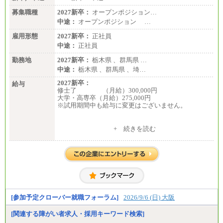
募集職種
2027新卒：
オープンポジション…
中途：
オープンポジション …
雇用形態
2027新卒：
正社員
中途：
正社員
勤務地
2027新卒：
栃木県 、群馬県 …
中途：
栃木県 、群馬県 、埼…
2027新卒：
給与
修士了 （月給）300,000円
大学・高専卒（月給）275,000円
※試用期間中も給与に変更はございません。
中途：
+ 続きを読む
修士了 （月給）300,000円
大学・高専卒（月給）275,000円
※試用期間中も給与に変更はございません。
[参加予定クローバー就職フォーラム]
2026/9/6 (日) 大阪
[関連する障がい者求人・採用キーワード検索]