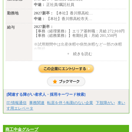
中途：
中途：
正社員/嘱託社員
【阪急交通社】
◆正社員/総合職
勤務地
2027新卒：
【本社】香川県高松…
月給250,000円～(※1)、247,000円～(※2)、242,000円
中途：
【本社】香川県高松市天…
～(※3)、239,000円～(※4)、237,000円～（※5）
・月給は一律地域手当を含んだ金額を表示
2027新卒：
給与
（※1…36,000円、※2…33,000円、※3…28,000円、
【事務（経理業務）】エリア基幹職：月給 272,910円
※4…25,000円、※5…23,000円）
【事務（総務業務）】有期社員：月給 201,550円
・試用期間中も給与変更なし
※試用期間中は出産休暇や病気休暇など一部の休暇
◆正社員/基幹職
が無給
〈東京・神奈川〉月給219,000 円～ 〈大阪・兵庫〉
中途：
+ 続きを読む
月給209,000 円～
【事務（経理業務）】グループ基幹職：月給 272,910
〈愛知〉月給194,500 円～ 〈福岡〉月給185,000 円～
円
・一律地域手当なし
【事務（総務業務）】有期社員 ：月給 201,550円
・試用期間中も給与変更なし
※試用期間中は出産休暇や病気休暇など一部の休暇
◆契約社員
が無給
月給187,500円～(※1)、184,000円～(※2)、180,500円
～(※3)、170,500～(※4)、168,000円～（※5）
※1…東京都、埼玉県、千葉県、神奈川県
[関連する障がい者求人・採用キーワード検索]
※2…大阪府、京都府、兵庫県、滋賀県
IT/情報通信
事務関連
転居を伴う転勤のない企業
下肢障がい
車い
※3…愛知県、静岡県
※4…北海道、宮城県、栃木県、群馬県、長野県、新
す用エレベータ
潟県、富山県、石川県、岡山県、広島県、山口県、
香川県、福岡県
※5…青森県、鳥取県、島根県、愛媛県、高知県、大
分県、長崎県、熊本県、宮崎県、鹿児島県、沖縄
商工中金グループ
県、福島県、山形県