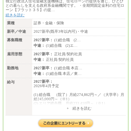
独立行政法人住宅金融支援機構は、住宅ローンの提供を通じ、ひとび
との暮らしを支える政府系金融機関です。 ・全期間固定金利の住宅ロ
ーン【フラット３５】の提…
続きを読む
業種
証券・金融・保険
新卒／中途
2027新卒(既卒3年以内可)・中途
募集職種
2027新卒：
(1)総合職 (2…
中途：
(1)総合職 (2)エ…
雇用形態
2027新卒：
正社員/契約社員
中途：
正社員/契約社員
勤務地
2027新卒：
(1)総合職 本店…
中途：
(1)総合職 本店／東…
2027新卒：
給与
2026年4月予定
(1) 総合職 （院了）月給274,862円～／（大学卒）月
給245,000円～（※1）
(2) エリア総合職 月給233,410円～（※1）
(3) アシスタントスタッフ 日給9,800円～12,500円
+ 続きを読む
（※2）
※１ 試用期間６か月（試用期間中も給与に変更
はございません）
※２ 勤務地により異なります
中途：