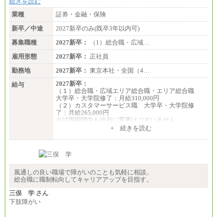
続きを読む
業種
証券・金融・保険
新卒／中途
2027新卒のみ(既卒3年以内可)
募集職種
2027新卒：
（1）総合職・広域…
雇用形態
2027新卒：
正社員
勤務地
2027新卒：
東京本社・全国（4…
2027新卒：
給与
（１）総合職・広域エリア総合職・エリア総合職
大学卒・大学院修了：月給310,000円
（２）カスタマーサービス職 大学卒・大学院修
了：月給265,000円
※試用期間中も給与に変更はございません
+ 続きを読む
風通しの良い職場で障がいのことも気軽に相談。
総合職に職制転向してキャリアアップを目指す。
三俣 学 さん
下肢障がい