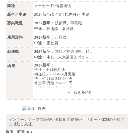
※詳細はJTBキャリアサイトよりご確認ください。
業種
メーカー/IT/情報通信
＜有期社員コース＞
新卒／中途
2027新卒(既卒3年以内可)・中途
■(株)JTBビジネストランスフォーム
有期契約職 月給185,000～195,000円
募集職種
2027新卒：
技術職、事務職
※詳細はJTBキャリアサイトよりご確認ください。
中途：
技術職、事務職
■(株)JTBパブリッシング ※2027年新卒募集終了
雇用形態
2027新卒：
正社員
総合職 月給241,000円
中途：
中途：
正社員
①月給227,000円以上
勤務地
②月給212,000円以上
2027新卒：
本社／神奈川県川崎…
③月給172,500円以上
中途：
本社／東京港区芝浦１－…
④月給23万円～37万円
⑤月給20万円～25万円
2027新卒：
給与
⑥月給33万円～48万円
全社・全職種共通
⑦月給271,000円以上
初任給／2025年4月実績
⑧～⑮月給200,000円〜月給400,000円
博士卒 月給 343,500円
⑯月給185,000円以上
修士卒 月給 294,000円
⑰月給237,000円以上
大学卒 月給 269,000円
⑱月給212,000円以上
※試用期間の給与に変更はございません
+ 続きを読む
⑲東京：月給202,000 円以上 、京都：月給193,000 円
以上
中途：
⑳月給205,000円以上
経験・能力を考慮し、下記を下限として決定しま
㉑月給185,000 円以上
す。
㉒月給185,000 円以上
2025年新卒初任給 大学卒／月給 大学卒269,000円
㉓月給224,500円以上
インターンシップで障がい者採用の姿勢や、サポート体制の手厚さ
※全コース共通※ 能力・経験・勤務地などにより
に感動し入社。
異なります
※試用期間中も給与に変更はございません。
増田 匠吾 さん