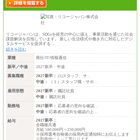
リコージャパンは、SDGsを経営の中心に据え、事業活動を通じた社会
課題解決を目指しています。 新しい生活様式や働き方に対応したデジ
タルサービスを提供する…
続きを読む
業種
商社/IT/情報通信
新卒／中途
2027新卒・中途
募集職種
2027新卒：
(1)スタッフ、サ…
中途：
（１）スタッフ職・サポ…
雇用形態
2027新卒：
嘱託社員
中途：
嘱託社員
勤務地
2027新卒：
応募者の意向を確認…
中途：
応募者の意向を確認の上…
2027新卒：
給与
全職種共通
月給 180,000円～250,000円
※採用選考合格後の採用内定通知時にお伝えします
※勤務地によって異なります