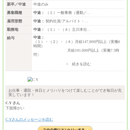
新卒／中途
中途のみ
募集職種
中途：
（１）一般事務（通勤／…
雇用形態
中途：
契約社員/アルバイト・…
勤務地
中途：
（１）・（４）立川本社…
中途：
給与
（１）・（２）・（４）月給147,800円以上（実働6
時間）
月給191,000円以上（実働7.5時
間）
（３）月給191,000円以上（実働7.5時間）
+ 続きを読む
（５）月給147,800円以上（実働6時間）
-----
時給 1,226円（実働4.5時間）
※基本給に加算して以下手当有（いずれも時
間額換算額）
お仕事・通院・休日とメリハリをつけて楽しむことができ毎日が充
・退職金相当手当 37円
実しています！
・賞与相当手当 127円
合計時給額 1,390円
C.Y さん
下肢障がい
※全ての求人において試用期間中も給与に変更はご
ざいません。
C.Yさんのメッセージを読む