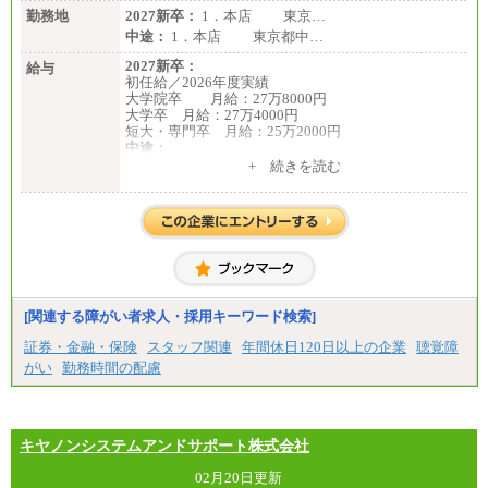
勤務地
2027新卒：
1．本店 東京…
中途：
1．本店 東京都中…
2027新卒：
給与
初任給／2026年度実績
大学院卒 月給：27万8000円
大学卒 月給：27万4000円
短大・専門卒 月給：25万2000円
中途：
（１）（２）共通
+ 続きを読む
月給：24万0000円～34万8420円
※職務経験等を考慮し決定いたします。
※試用期間中も給与に変更はございません
[関連する障がい者求人・採用キーワード検索]
証券・金融・保険
スタッフ関連
年間休日120日以上の企業
聴覚障
がい
勤務時間の配慮
キヤノンシステムアンドサポート株式会社
02月20日更新