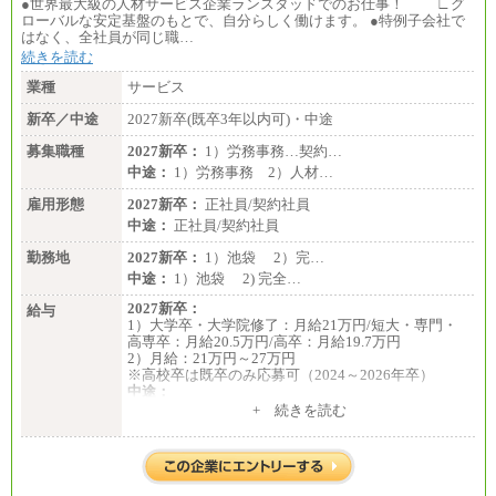
●世界最大級の人材サービス企業ランスタッドでのお仕事！ ∟グ
ローバルな安定基盤のもとで、自分らしく働けます。 ●特例子会社で
はなく、全社員が同じ職…
続きを読む
業種
サービス
新卒／中途
2027新卒(既卒3年以内可)・中途
募集職種
2027新卒：
1）労務事務…契約…
中途：
1）労務事務 2）人材…
雇用形態
2027新卒：
正社員/契約社員
中途：
正社員/契約社員
勤務地
2027新卒：
1）池袋 2）完…
中途：
1）池袋 2) 完全…
2027新卒：
給与
1）大学卒・大学院修了：月給21万円/短大・専門・
高専卒：月給20.5万円/高卒：月給19.7万円
2）月給：21万円～27万円
※高校卒は既卒のみ応募可（2024～2026年卒）
中途：
1）月給：21万円～25万円
+ 続きを読む
2）月給：21万円～27万円