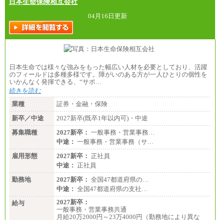
日本生命保険相互会社
04月16日更新
日本生命では様々な強みをもった幅広い人材を必要としており、活躍
のフィールドは多種多様です。障がいのある方が一人ひとりの個性を
いかんなく発揮できる、“サポ…
続きを読む
業種
証券・金融・保険
新卒／中途
2027新卒(既卒1年以内可)・中途
募集職種
2027新卒：
一般事務・営業事務…
中途：
一般事務・営業事務（サ…
雇用形態
2027新卒：
正社員
中途：
正社員
勤務地
2027新卒：
全国47都道府県の…
中途：
全国47都道府県の支社…
2027新卒：
給与
一般事務・営業事務共通
月給20万2000円～23万4000円（勤務地により異な