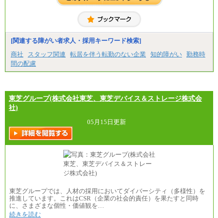
※詳細はJTBキャリアサイトよりご確認ください。
■(株)JTBコミュニケーションデザイン
総合職 月給230,000円
みなし残業手当：20,000円（一律支給）※みなし
残業手当の残業時間は10.43時間。
[関連する障がい者求人・採用キーワード検索]
※超過勤務手当：みなし残業時間を超える残業時
商社
スタッフ関連
転居を伴う転勤のない企業
知的障がい
勤務時
間に応じて、時間外手当等を支給。
間の配慮
エリアサポート職 月給188,000円
※超過勤務手当：残業時間については全額時間外
手当を支給。
東芝グループ(株式会社東芝、東芝デバイス＆ストレージ株式会
■（株）JTBグローバルマーケティング＆トラベル
総合職 月給242,000円＋地域間調整給
社)
訪日事業職 月給202,000～227,000円＋地域間調整
給
05月15日更新
※詳細はJTBキャリアサイトよりご確認ください。
■(株)JTBビジネストランスフォーム
総合職 月給205,000～225,000円＋地域間調整給
エリア総合職 月給185,000円＋地域間調整給
※詳細はJTBキャリアサイトよりご確認ください。
■(株)JTBデータサービス ※2027年新卒募集終了
総合職 月給186,000～194,000円＋地域手当
東芝グループでは、人材の採用においてダイバーシティ（多様性）を
※詳細はJTBキャリアサイトよりご確認ください。
推進しています。これはCSR（企業の社会的責任）を果たすと同時
に、さまざまな個性・価値観を…
■I&Jデジタルイノベーション(株)
続きを読む
総合職 月給224,500～242,600円＋地域手当