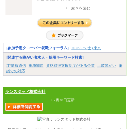
中途：
+ 続きを読む
全職種共通
月給 200,000円～250,000円
入社時の処遇は経験・能力を考慮の上、当社規程に
より決定します。
具体的な金額は採用選考合格後に採用内定通知時に
お伝えします。
[参加予定クローバー就職フォーラム]
2026/9/5 (土) 東京
[関連する障がい者求人・採用キーワード検索]
IT/情報通信
事務関連
資格取得支援制度がある企業
上肢障がい
筆
談での対応
ランスタッド株式会社
07月28日更新