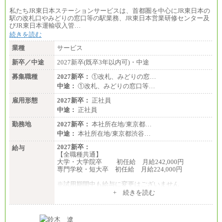
私たちJR東日本ステーションサービスは、首都圏を中心にJR東日本の
駅の改札口やみどりの窓口等の駅業務、JR東日本営業研修センター及
びJR東日本運輸収入管…
続きを読む
業種
サービス
新卒／中途
2027新卒(既卒3年以内可)・中途
募集職種
2027新卒：
①改札、みどりの窓…
中途：
①改札、みどりの窓口等…
雇用形態
2027新卒：
正社員
中途：
正社員
勤務地
2027新卒：
本社所在地/東京都…
中途：
本社所在地/東京都渋谷…
2027新卒：
給与
【全職種共通】
大学・大学院卒 初任給 月給242,000円
専門学校・短大卒 初任給 月給224,000円
※試用期間中も給与に変更はございません
中途：
+ 続きを読む
【全職種共通】
大学・大学院卒 初任給 月給242,000円
専門学校・短大卒 初任給 月給224,000円
最終学歴に応じ、上記新卒給与（高卒の場合は、月