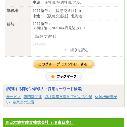
中途：
正社員/契約社員/アル…
勤務地
2027新卒：
【阪急交通社】 ●…
中途：
【阪急交通社】 北海道…
2027新卒：
給与
＜初任給（2027年4月見込み）＞
【阪急交通社】
●総合職
・大学・院卒
+ 続きを読む
月給250,000円(※1)、247,000円(※2)、242,000円
(※3)、239,000円(※4)、237,000円（※5）
・専門・短大卒
月給229,500円(※1)、226,500円(※2)、221,500円
(※3)、218,500円(※4)、216,500円（※5）
※1…東京都、埼玉県、千葉県、神奈川県
※2…大阪府、京都府、兵庫県、滋賀県
[関連する障がい者求人・採用キーワード検索]
※3…愛知県、静岡県
※4…北海道、宮城県、栃木県、群馬県、長野県、新
サービス
専門職関連
資格取得支援制度がある企業
体幹機能障が
潟県、富山県、石川県、岡山県、広島県、山口県、
い
産業医の設置
香川県、福岡県
※5…青森県、鳥取県、島根県、愛媛県、高知県、大
分県、長崎県、熊本県、宮崎県、鹿児島県、沖縄
県、福島県、山形県
・月給には一律地域手当を含んだ金額を表示
東日本旅客鉄道株式会社（JR東日本）
（一律地域手当：※1…36,000円、※2…33,000円、