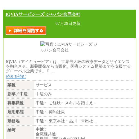
IQVIAサービシーズ ジャパン合同会社
07月28日更新
IQVIA（アイキュービア）は、世界最大級の医療データとサイエンス
を融合させ、新薬開発から市販化、医療システム構築までを支援する
グローバル企業です。 F…
続きを読む
業種
サービス
新卒／中途
中途のみ
募集職種
中途：
ご経験・スキルを踏まえ…
雇用形態
中途：
契約社員
勤務地
中途：
東京本社：品川 ※出社…
中途：
給与
全職種共通
年俸制：280万円～900万円