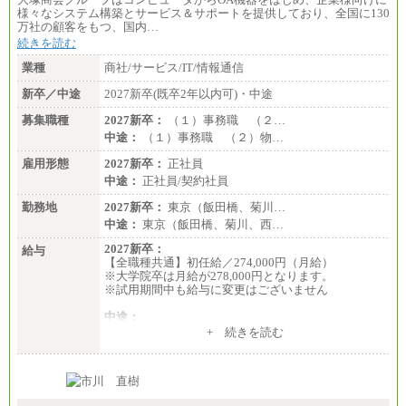
様々なシステム構築とサービス＆サポートを提供しており、全国に130
万社の顧客をもつ、国内…
続きを読む
業種
商社/サービス/IT/情報通信
新卒／中途
2027新卒(既卒2年以内可)・中途
募集職種
2027新卒：
（１）事務職 （２…
中途：
（１）事務職 （２）物…
雇用形態
2027新卒：
正社員
中途：
正社員/契約社員
勤務地
2027新卒：
東京（飯田橋、菊川…
中途：
東京（飯田橋、菊川、西…
2027新卒：
給与
【全職種共通】初任給／274,000円（月給）
※大学院卒は月給が278,000円となります。
※試用期間中も給与に変更はございません
中途：
（１）～（４）274,000円（月給）～
+ 続きを読む
（５）235,000円（月給）～
※経験・年齢などを考慮のうえ、当社規程により優
遇します。
※業務内容・勤務形態に応じて、上記給与の範囲内
でご相談をさせていただく事があります