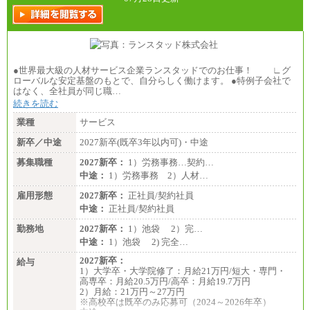
●世界最大級の人材サービス企業ランスタッドでのお仕事！ ∟グ
ローバルな安定基盤のもとで、自分らしく働けます。 ●特例子会社で
はなく、全社員が同じ職…
続きを読む
業種
サービス
新卒／中途
2027新卒(既卒3年以内可)・中途
募集職種
2027新卒：
1）労務事務…契約…
中途：
1）労務事務 2）人材…
雇用形態
2027新卒：
正社員/契約社員
中途：
正社員/契約社員
勤務地
2027新卒：
1）池袋 2）完…
中途：
1）池袋 2) 完全…
2027新卒：
給与
1）大学卒・大学院修了：月給21万円/短大・専門・
高専卒：月給20.5万円/高卒：月給19.7万円
2）月給：21万円～27万円
※高校卒は既卒のみ応募可（2024～2026年卒）