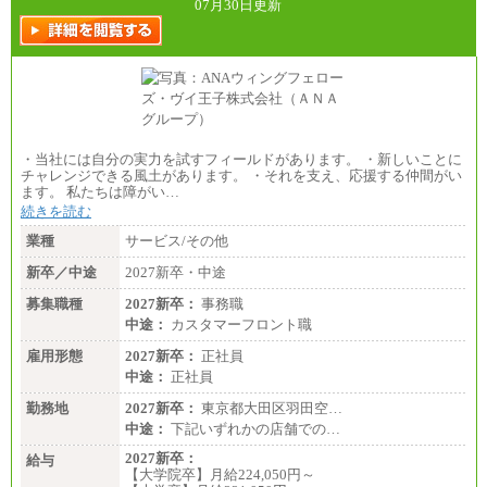
07月30日更新
・当社には自分の実力を試すフィールドがあります。 ・新しいことに
チャレンジできる風土があります。 ・それを支え、応援する仲間がい
ます。 私たちは障がい…
続きを読む
業種
サービス/その他
新卒／中途
2027新卒・中途
募集職種
2027新卒：
事務職
中途：
カスタマーフロント職
雇用形態
2027新卒：
正社員
中途：
正社員
勤務地
2027新卒：
東京都大田区羽田空…
中途：
下記いずれかの店舗での…
2027新卒：
給与
【大学院卒】月給224,050円～