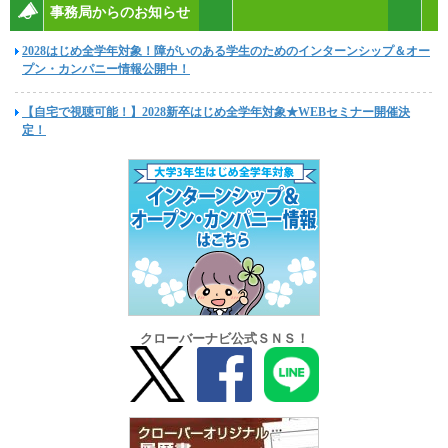
事務局からのお知らせ
2028はじめ全学年対象！障がいのある学生のためのインターンシップ＆オー
プン・カンパニー情報公開中！
【自宅で視聴可能！】2028新卒はじめ全学年対象★WEBセミナー開催決
定！
クローバーナビ公式ＳＮＳ！