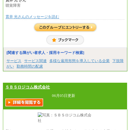
貫井 光 さん
総合職 月給271,000円
聴覚障害
■(株)JTBビジネストラベルソリューションズ
貫井 光さんのメッセージを読む
総合職 月給220,000～230,000円＋地域間調整給
エリア総合職 月給206,000円～214,000＋地域間調
整給
※詳細はJTBキャリアサイトよりご確認ください。
■(株)JTBコミュニケーションデザイン
総合職 月給230,000円
みなし残業手当：20,000円（一律支給）※みなし
残業手当の残業時間は10.43時間。
[関連する障がい者求人・採用キーワード検索]
※超過勤務手当：みなし残業時間を超える残業時
サービス
サービス関連
多様な雇用形態を導入している企業
下肢障
間に応じて、時間外手当等を支給。
がい
勤務時間の配慮
エリアサポート職 月給188,000円
※超過勤務手当：残業時間については全額時間外
手当を支給。
ＳＢＳロジコム株式会社
■（株）JTBグローバルマーケティング＆トラベル
総合職 月給242,000円＋地域間調整給
訪日事業職 月給202,000～227,000円＋地域間調整
06月05日更新
給
※詳細はJTBキャリアサイトよりご確認ください。
■(株)JTBビジネストランスフォーム
総合職 月給205,000～225,000円＋地域間調整給
エリア総合職 月給185,000円＋地域間調整給
※詳細はJTBキャリアサイトよりご確認ください。