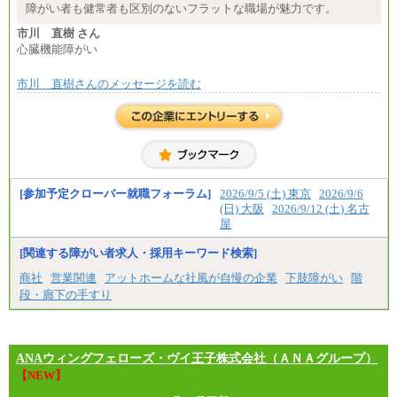
※試用期間中も給与に変更はございません
障がい者も健常者も区別のないフラットな職場が魅力です。
市川 直樹 さん
心臓機能障がい
市川 直樹さんのメッセージを読む
[参加予定クローバー就職フォーラム]
2026/9/5 (土) 東京
2026/9/6
(日) 大阪
2026/9/12 (土) 名古
屋
[関連する障がい者求人・採用キーワード検索]
商社
営業関連
アットホームな社風が自慢の企業
下肢障がい
階
段・廊下の手すり
ANAウィングフェローズ・ヴイ王子株式会社（ＡＮＡグループ）
【NEW】