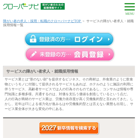
MENU
障がい者の求人・採用・転職のクローバーナビTOP
>
サービスの障がい者求人・就職
採用情報一覧
サービスの障がい者求人・就職採用情報
サービス業とは“形のない財”を提供するビジネス。その商材は、外食業のように飲食
物というモノに付随して提供されるサービスもあれば、ホテルのように施設の利用に
伴うサービス、高齢者サービスでは人の行為そのものであるし、コンサルは情報や専
門知識と多種多様。共通するのは、対価を支払う価値を創造しているという点だ。
人の行為が商材のサービス業は、労働力依存度が高く労働集約型と言われてきた。し
かし、近年はITによる省力化が進みもはや労働集約型とは言えない業態も出現し、サ
ービス業全体が大きな変化の中にある。