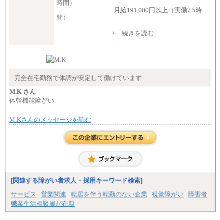
時間）
月給191,000円以上（実働7.5時
間）
（３）月給191,000円以上（実働7.5時間）
+ 続きを読む
（５）月給147,800円以上（実働6時間）
-----
時給 1,226円（実働4.5時間）
※基本給に加算して以下手当有（いずれも時
間額換算額）
完全在宅勤務で体調が安定して働けています
・退職金相当手当 37円
・賞与相当手当 127円
M.K さん
合計時給額 1,390円
体幹機能障がい
※全ての求人において試用期間中も給与に変更はご
M.Kさんのメッセージを読む
ざいません。
[関連する障がい者求人・採用キーワード検索]
サービス
営業関連
転居を伴う転勤のない企業
視覚障がい
障害者
職業生活相談員が在籍