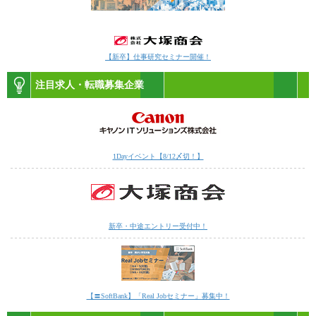
【新卒】仕事研究セミナー開催！
注目求人・転職募集企業
1Dayイベント【8/12〆切！】
新卒・中途エントリー受付中！
【〓SoftBank】「Real Jobセミナー」募集中！