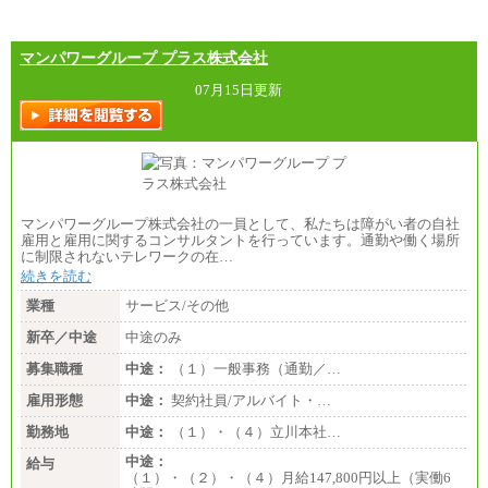
⑳月給205,000円以上
㉑月給185,000 円以上
㉒月給185,000 円以上
㉓月給224,500円以上
マンパワーグループ プラス株式会社
※全コース共通※ 能力・経験・勤務地などにより
異なります
07月15日更新
※試用期間中も給与に変更はございません。
マンパワーグループ株式会社の一員として、私たちは障がい者の自社
雇用と雇用に関するコンサルタントを行っています。通勤や働く場所
に制限されないテレワークの在…
続きを読む
業種
サービス/その他
新卒／中途
中途のみ
募集職種
中途：
（１）一般事務（通勤／…
雇用形態
中途：
契約社員/アルバイト・…
勤務地
中途：
（１）・（４）立川本社…
中途：
給与
（１）・（２）・（４）月給147,800円以上（実働6