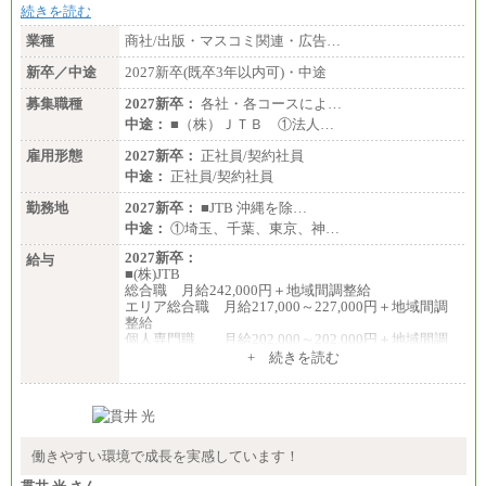
続きを読む
業種
商社/出版・マスコミ関連・広告…
新卒／中途
2027新卒(既卒3年以内可)・中途
募集職種
2027新卒：
各社・各コースによ…
中途：
■（株）ＪＴＢ ①法人…
雇用形態
2027新卒：
正社員/契約社員
中途：
正社員/契約社員
勤務地
2027新卒：
■JTB 沖縄を除…
中途：
①埼玉、千葉、東京、神…
2027新卒：
給与
■(株)JTB
総合職 月給242,000円＋地域間調整給
エリア総合職 月給217,000～227,000円＋地域間調
整給
個人専門職 月給202,000～202,000円＋地域間調
整給
+ 続きを読む
※詳細はJTBキャリアサイトよりご確認ください。
■(株)JTB商事
総合職 月給208,000～235,000円
エリア総合職 月給180,000～205,000円＋地域手当
※詳細はJTBキャリアサイトよりご確認ください。
働きやすい環境で成長を実感しています！
■(株)JTBパブリッシング ※2027年新卒募集終了