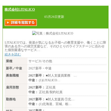
株式会社LITALICO
05月26日更新
LITALICOでは、発達が気になるお子様への教育支援や、働くことに障
害のある方への就労支援など、そのひとりのライフステージに合わせ
た個別最適なサービス…
続きを読む
業種
サービス/その他
新卒／中途
2027新卒・中途
募集職種
2027新卒：
■対人支援員業務 …
中途：
(1)LITALICO…
雇用形態
2027新卒：
正社員
中途：
正社員/契約社員
勤務地
2027新卒：
■対人支援員 ①北…
中途：
(1)北海道、宮城、栃…
2027新卒：