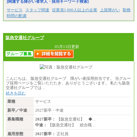
[関連する障がい者求人・採用キーワード検索]
サービス
スタッフ関連
従業員1,000人以上の企業
上肢障がい
勤務
時間の配慮
阪急交通社グループ
05月13日更新
こんにちは。 阪急交通社グループ 障がい者採用担当です。 当グルー
プ採用ページをご覧いただたき、ありがとうございます。 私たち阪急
交通社グループでは…
続きを読む
業種
サービス
新卒／中途
2027新卒・中途
募集職種
2027新卒：
【阪急交通社】 ◆…
中途：
【阪急交通社】 総合職…
雇用形態
2027新卒：
正社員