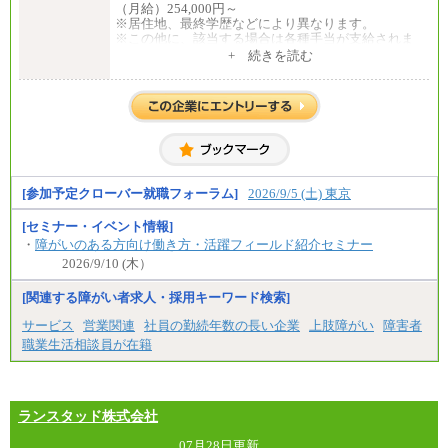
（月給）254,000円～
※居住地、最終学歴などにより異なります。
◆正社員/基幹職
※この他に、該当する場合は各種手当が支給されま
〈東京・神奈川〉月給219,000 円～ 〈大阪・兵庫〉
す。
+ 続きを読む
月給209,000 円～
※試用期間中も給与に変更はございません。
〈愛知〉月給194,500 円～ 〈福岡〉月給185,000 円～
・一律地域手当なし
中途：
・試用期間中も給与変更なし
全職種共通
初任給／月給263,000円～
◆契約社員
※居住地、年齢により異なります。
月給187,500円～(※1)、184,000円～(※2)、180,500円
※この他に、該当する場合は各種手当が支給されま
～(※3)、170,500～(※4)、168,000円～（※5）
す。
※試用期間中も給与に変更はございません
※1…東京都、埼玉県、千葉県、神奈川県
[参加予定クローバー就職フォーラム]
2026/9/5 (土) 東京
※2…大阪府、京都府、兵庫県、滋賀県
※3…愛知県、静岡県
[セミナー・イベント情報]
※4…北海道、宮城県、栃木県、群馬県、長野県、新
・
障がいのある方向け働き方・活躍フィールド紹介セミナー
潟県、富山県、石川県、岡山県、広島県、山口県、
2026/9/10 (木）
香川県、福岡県
※5…青森県、鳥取県、島根県、愛媛県、高知県、大
[関連する障がい者求人・採用キーワード検索]
分県、長崎県、熊本県、宮崎県、鹿児島県、沖縄
県、福島県、山形県
サービス
営業関連
社員の勤続年数の長い企業
上肢障がい
障害者
◆パート・アルバイト
職業生活相談員が在籍
時給制：最低時給額 1,050円～ ※勤務地により異な
る。
【エアサーブ】
ランスタッド株式会社
月給223,000円～
・試用期間中も給与変更なし
07月28日更新