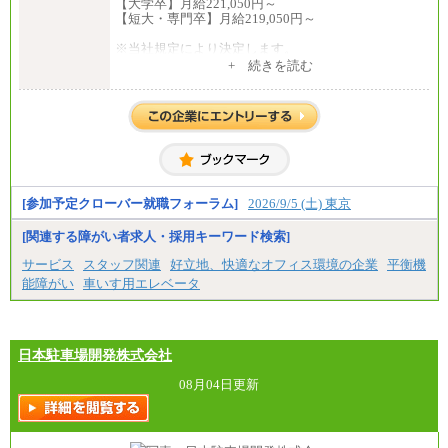
【大学卒】月給221,050円～
【短大・専門卒】月給219,050円～
※当社規定により決定します。
※試用期間中も給与に変更はございません。
+ 続きを読む
※上記月給には、全員支給の住宅手当の最低額（8,00
0円）が含まれます。
中途：
月給216,050円～
※年齢・経験等を考慮し決定します
※試用期間中も給与に変更はございません。
[参加予定クローバー就職フォーラム]
2026/9/5 (土) 東京
※昇給昇格年1回
[関連する障がい者求人・採用キーワード検索]
サービス
スタッフ関連
好立地、快適なオフィス環境の企業
平衡機
能障がい
車いす用エレベータ
日本駐車場開発株式会社
08月04日更新