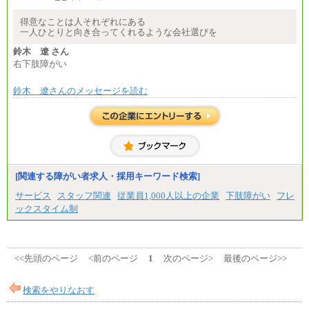
給211,000円）を基本給とし、年齢や学歴などを考慮
して算定した調整手当を加算した額
得意なことは人それぞれにある
一人ひとりと向き合ってくれるような会社選びを
※試用期間中も給与に変更はございません
鈴木 遼 さん
右下肢障がい
鈴木 遼さんのメッセージを読む
[関連する障がい者求人・採用キーワード検索]
サービス
スタッフ関連
従業員1,000人以上の企業
下肢障がい
フレ
ックスタイム制
<<先頭のページ
<前のページ
1
次のページ>
最後のページ>>
検索をやりなおす