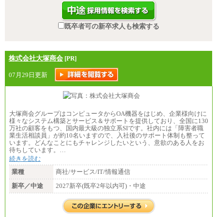
既卒者可の新卒求人も検索する
株式会社大塚商会
[PR]
07月29日更新
大塚商会グループはコンピュータからOA機器をはじめ、企業様向けに
様々なシステム構築とサービス＆サポートを提供しており、全国に130
万社の顧客をもつ、国内最大級の独立系SIです。社内には「障害者職
業生活相談員」が約10名いますので、入社後のサポート体制も整って
います。どんなことにもチャレンジしたいという、意欲のある人をお
待ちしています。…
続きを読む
業種
商社/サービス/IT/情報通信
新卒／中途
2027新卒(既卒2年以内可)・中途