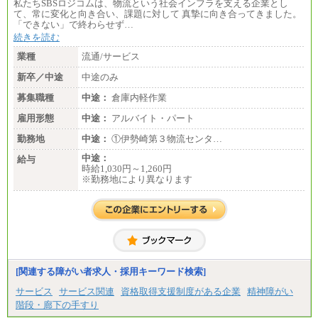
私たちSBSロジコムは、物流という社会インフラを支える企業とし
■(株)JTBデータサービス ※2027年新卒募集終了
て、常に変化と向き合い、課題に対して 真摯に向き合ってきました。
総合職 月給186,000～194,000円＋地域手当
「できない」で終わらせず…
※詳細はJTBキャリアサイトよりご確認ください。
続きを読む
■I&Jデジタルイノベーション(株)
業種
流通/サービス
総合職 月給224,500～242,600円＋地域手当
※詳細はJTBキャリアサイトよりご確認ください。
新卒／中途
中途のみ
＜有期社員コース＞
募集職種
中途：
倉庫内軽作業
■(株)JTBビジネストランスフォーム
雇用形態
有期契約職 月給185,000～195,000円
中途：
アルバイト・パート
※詳細はJTBキャリアサイトよりご確認ください。
勤務地
中途：
①伊勢崎第３物流センタ…
■(株)JTBパブリッシング ※2027年新卒募集終了
中途：
給与
総合職 月給241,000円
時給1,030円～1,260円
中途：
※勤務地により異なります
①月給227,000円以上
②月給212,000円以上
③月給172,500円以上
④月給23万円～37万円
⑤月給20万円～25万円
⑥月給33万円～48万円
⑦月給271,000円以上
⑧～⑮月給200,000円〜月給400,000円
⑯月給185,000円以上
[関連する障がい者求人・採用キーワード検索]
⑰月給237,000円以上
⑱月給212,000円以上
サービス
サービス関連
資格取得支援制度がある企業
精神障がい
⑲東京：月給202,000 円以上 、京都：月給193,000 円
階段・廊下の手すり
以上