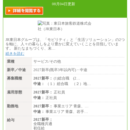
※3…28,000円、※4…25,000円、※5…23,000円）
08月04日更新
・試用期間中も給与変更なし
●基幹職（地域限定社員）
・大学・院卒／月給185,000 円～219,000 円 ※勤務地
により異なる。
〈東京・神奈川〉219,000 円
〈大阪・兵庫〉209,000 円
JR東日本グループは、「モビリティ」と「生活ソリューション」の2つ
〈愛知〉194,500 円 〈福岡〉1
を軸に、人々の暮らしをより豊かに変えていくことを目指していま
85,000 円
す。 新たなまちづくり、未…
続きを読む
・専門・短大卒／月給185,000 円～210,000 円 ※勤務
地により異なる。
業種
サービス/その他
〈東京・神奈川〉210,000 円
〈大阪・兵庫〉200,000 円
新卒／中途
2027新卒(既卒3年以内可)・中途
〈愛知〉194,500 円 〈福
岡〉185,000円
募集職種
2027新卒：
(1)総合職 (2…
中途：
（１）総合職 （２）地…
※基本給のみ（地域手当なし）
※試用期間中も給与変更なし
雇用形態
2027新卒：
正社員
中途：
中途：
正社員
【阪急交通社】
◆正社員/総合職
勤務地
2027新卒：
事業エリア 青森、…
月給250,000円～(※1)、247,000円～(※2)、242,000円
中途：
事業エリア 青森、岩手…
～(※3)、239,000円～(※4)、237,000円～（※5）
・月給は一律地域手当を含んだ金額を表示
2027新卒：
給与
（※1…36,000円、※2…33,000円、※3…28,000円、
全職種共通
※4…25,000円、※5…23,000円）
初任給
・試用期間中も給与変更なし