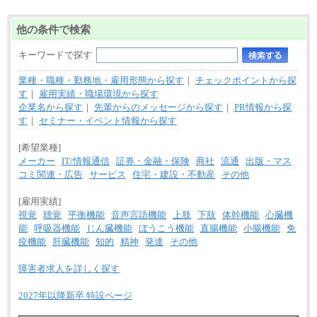
他の条件で検索
キーワードで探す
業種・職種・勤務地・雇用形態から探す
｜
チェックポイントから探
す
｜
雇用実績・職場環境から探す
企業名から探す
｜
先輩からのメッセージから探す
｜
PR情報から探
す
｜
セミナー・イベント情報から探す
[希望業種]
メーカー
IT/情報通信
証券・金融・保険
商社
流通
出版・マス
コミ関連・広告
サービス
住宅・建設・不動産
その他
[雇用実績]
視覚
聴覚
平衡機能
音声言語機能
上肢
下肢
体幹機能
心臓機
能
呼吸器機能
じん臓機能
ぼうこう機能
直腸機能
小腸機能
免
疫機能
肝臓機能
知的
精神
発達
その他
障害者求人を詳しく探す
2027年以降新卒 特設ページ