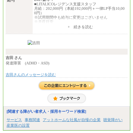
給与
■LITALICOレジデンス支援スタッフ
月給：202,000円（本給192,000円＋一律LP手当10,00
0円）
※試用期間中も給与に変更はございません
※月収目安
月給：202,000円
+ 続きを読む
夜勤手当：28,000円（月4回）※1回7,000円、実際の
夜勤回数により変動
東京都居住支援特別手当：20,000円（※支給期間・
条件あり）
---
計：250,000円
吉田 さん
■その他職種共通
発達障害 (ADHD・ASD)
月給：25万3,400円～
※固定残業代20時間分を手当に含む(33,900円～)
吉田さんのメッセージを読む
※20時間を超過した場合は別途支給
※試用期間中も給与に変更はございません
中途：
(1)(2)月給：25万3400円～28万5900円
※固定残業代20時間分を手当に含む(33,900円～38,20
0円)
※20時間を超過した場合は別途支給
※試用期間中も給与に変更はございません
[関連する障がい者求人・採用キーワード検索]
サービス
事務関連
アットホームな社風が自慢の企業
聴覚障がい
産業医の設置