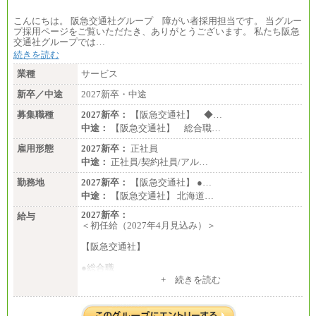
こんにちは。 阪急交通社グループ 障がい者採用担当です。 当グルー
プ採用ページをご覧いただたき、ありがとうございます。 私たち阪急
交通社グループでは…
続きを読む
業種
サービス
新卒／中途
2027新卒・中途
募集職種
2027新卒：
【阪急交通社】 ◆…
中途：
【阪急交通社】 総合職…
雇用形態
2027新卒：
正社員
中途：
正社員/契約社員/アル…
勤務地
2027新卒：
【阪急交通社】 ●…
中途：
【阪急交通社】 北海道…
2027新卒：
給与
＜初任給（2027年4月見込み）＞
【阪急交通社】
●総合職
・大学・院卒
+ 続きを読む
月給250,000円(※1)、247,000円(※2)、242,000円
(※3)、239,000円(※4)、237,000円（※5）