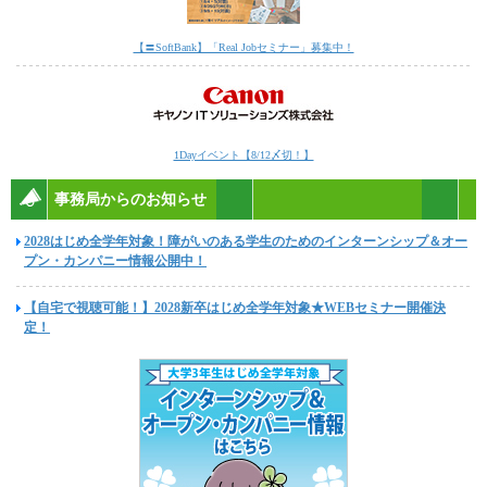
【〓SoftBank】「Real Jobセミナー」募集中！
1Dayイベント【8/12〆切！】
事務局からのお知らせ
2028はじめ全学年対象！障がいのある学生のためのインターンシップ＆オー
プン・カンパニー情報公開中！
【自宅で視聴可能！】2028新卒はじめ全学年対象★WEBセミナー開催決
定！