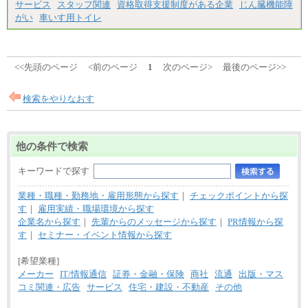
サービス
スタッフ関連
資格取得支援制度がある企業
じん臓機能障
がい
車いす用トイレ
<<先頭のページ
<前のページ
1
次のページ>
最後のページ>>
検索をやりなおす
他の条件で検索
キーワードで探す
業種・職種・勤務地・雇用形態から探す
｜
チェックポイントから探
す
｜
雇用実績・職場環境から探す
企業名から探す
｜
先輩からのメッセージから探す
｜
PR情報から探
す
｜
セミナー・イベント情報から探す
[希望業種]
メーカー
IT/情報通信
証券・金融・保険
商社
流通
出版・マス
コミ関連・広告
サービス
住宅・建設・不動産
その他