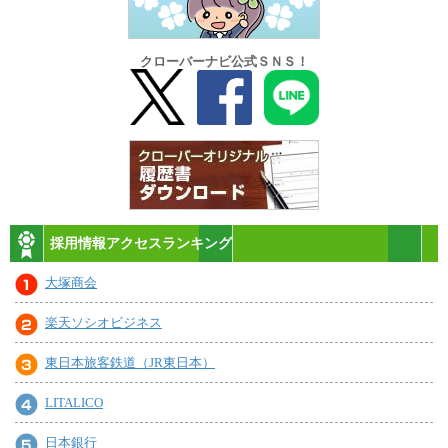
クローバーナビ公式ＳＮＳ！
採用情報アクセスランキング
大塚商会
楽天ソシオビジネス
東日本旅客鉄道（JR東日本）
LITALICO
日本銀行