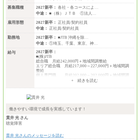
〈大阪・兵庫〉200,000 円
募集職種
〈愛知〉194,500 円 〈福
2027新卒：
各社・各コースによ…
岡〉185,000円
中途：
■（株）ＪＴＢ ①法人…
※基本給のみ（地域手当なし）
雇用形態
2027新卒：
正社員/契約社員
※試用期間中も給与変更なし
中途：
正社員/契約社員
中途：
【阪急交通社】
勤務地
2027新卒：
■JTB 沖縄を除…
◆正社員/総合職
中途：
①埼玉、千葉、東京、神…
月給250,000円～(※1)、247,000円～(※2)、242,000円
～(※3)、239,000円～(※4)、237,000円～（※5）
2027新卒：
給与
・月給は一律地域手当を含んだ金額を表示
■(株)JTB
（※1…36,000円、※2…33,000円、※3…28,000円、
総合職 月給242,000円＋地域間調整給
※4…25,000円、※5…23,000円）
エリア総合職 月給217,000～227,000円＋地域間調
・試用期間中も給与変更なし
整給
個人専門職 月給202,000～202,000円＋地域間調
◆正社員/基幹職
整給
+ 続きを読む
〈東京・神奈川〉月給219,000 円～ 〈大阪・兵庫〉
※詳細はJTBキャリアサイトよりご確認ください。
月給209,000 円～
〈愛知〉月給194,500 円～ 〈福岡〉月給185,000 円～
■(株)JTB商事
・一律地域手当なし
総合職 月給208,000～235,000円
・試用期間中も給与変更なし
エリア総合職 月給180,000～205,000円＋地域手当
※詳細はJTBキャリアサイトよりご確認ください。
働きやすい環境で成長を実感しています！
◆契約社員
月給187,500円～(※1)、184,000円～(※2)、180,500円
■(株)JTBパブリッシング ※2027年新卒募集終了
貫井 光 さん
～(※3)、170,500～(※4)、168,000円～（※5）
総合職 月給271,000円
聴覚障害
※1…東京都、埼玉県、千葉県、神奈川県
■(株)JTBビジネストラベルソリューションズ
※2…大阪府、京都府、兵庫県、滋賀県
貫井 光さんのメッセージを読む
総合職 月給220,000～230,000円＋地域間調整給
※3…愛知県、静岡県