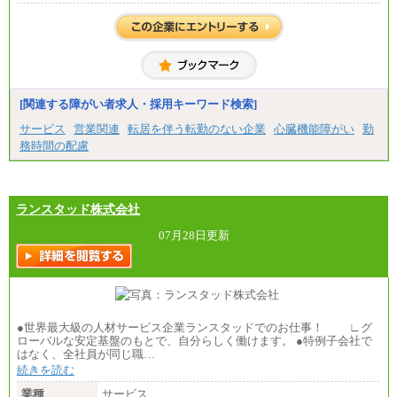
※試用期間中も給与に変更はございません
中途：
(1)(2)月給：25万3400円～28万5900円
※固定残業代20時間分を手当に含む(33,900円～38,20
0円)
※20時間を超過した場合は別途支給
※試用期間中も給与に変更はございません
[関連する障がい者求人・採用キーワード検索]
サービス
営業関連
転居を伴う転勤のない企業
心臓機能障がい
勤
務時間の配慮
ランスタッド株式会社
07月28日更新
●世界最大級の人材サービス企業ランスタッドでのお仕事！ ∟グ
ローバルな安定基盤のもとで、自分らしく働けます。 ●特例子会社で
はなく、全社員が同じ職…
続きを読む
業種
サービス