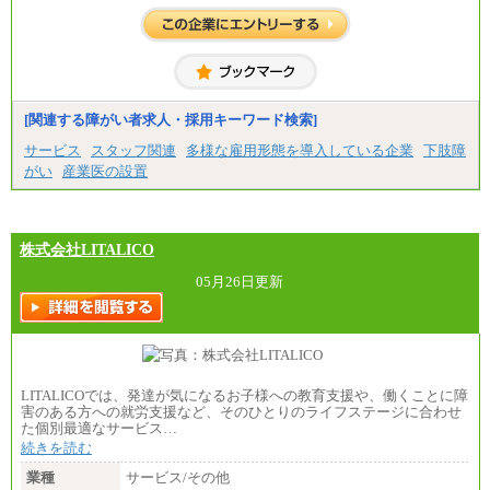
異なります
※試用期間中も給与に変更はございません。
[関連する障がい者求人・採用キーワード検索]
サービス
スタッフ関連
多様な雇用形態を導入している企業
下肢障
がい
産業医の設置
株式会社LITALICO
05月26日更新
LITALICOでは、発達が気になるお子様への教育支援や、働くことに障
害のある方への就労支援など、そのひとりのライフステージに合わせ
た個別最適なサービス…
続きを読む
業種
サービス/その他