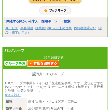
・専門・短大卒
月給229,500円(※1)、226,500円(※2)、221,500円
(※3)、218,500円(※4)、216,500円（※5）
※1…東京都、埼玉県、千葉県、神奈川県
※2…大阪府、京都府、兵庫県、滋賀県
[関連する障がい者求人・採用キーワード検索]
※3…愛知県、静岡県
※4…北海道、宮城県、栃木県、群馬県、長野県、新
サービス
事務関連
従業員1,000人以上の企業
体幹機能障がい
階
潟県、富山県、石川県、岡山県、広島県、山口県、
段・廊下の手すり
香川県、福岡県
※5…青森県、鳥取県、島根県、愛媛県、高知県、大
分県、長崎県、熊本県、宮崎県、鹿児島県、沖縄
県、福島県、山形県
・月給には一律地域手当を含んだ金額を表示
JTBグループ
（一律地域手当：※1…36,000円、※2…33,000円、
※3…28,000円、※4…25,000円、※5…23,000円）
05月20日更新
・試用期間中も給与変更なし
●基幹職（地域限定社員）
・大学・院卒／月給185,000 円～219,000 円 ※勤務地
により異なる。
〈東京・神奈川〉219,000 円
JTBグループの事業ドメインは「交流創造事業」です。 交流とはすな
〈大阪・兵庫〉209,000 円
わち“つながり”です。“つながり”が生み出す価値は無限です。旅行者
〈愛知〉194,500 円 〈福岡〉1
と地域、企業と地域、…
85,000 円
続きを読む
・専門・短大卒／月給185,000 円～210,000 円 ※勤務
業種
商社/出版・マスコミ関連・広告…
地により異なる。
〈東京・神奈川〉210,000 円
新卒／中途
2027新卒(既卒3年以内可)・中途