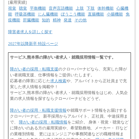
[雇用実績]
視覚
聴覚
平衡機能
音声言語機能
上肢
下肢
体幹機能
心臓機
能
呼吸器機能
じん臓機能
ぼうこう機能
直腸機能
小腸機能
免
疫機能
肝臓機能
知的
精神
発達
その他
障害者求人を詳しく探す
2027年以降新卒 特設ページ
サービス,熊本県の障がい者求人・就職採用情報一覧です。
障がい者の採用・転職支援
のクローバーナビなら、充実した障が
い者就職支援、仕事情報をご提供いたします。
応募者の障害に応じた
求人検索
や、アルバイトから正社員まで充
実した求人情報を掲載中！
サービス,熊本県の障がい者求人・就職採用情報をはじめ、人気企
業の求人情報を探すならクローバーナビをどうぞ。
障がい者の採用・転職支援情報
や就職サポート情報をお届けする
クローバーナビ。 新卒採用からアルバイト、正社員、中途採用ま
で、
障がい者の採用・転職情報
をご紹介。 身体・視覚・聴覚など
に障がいのある方の雇用実績や、希望勤務地、メーカー・ ITなど
の業種別情報、 更にはエンジニアや事務関連などの職種情報ま