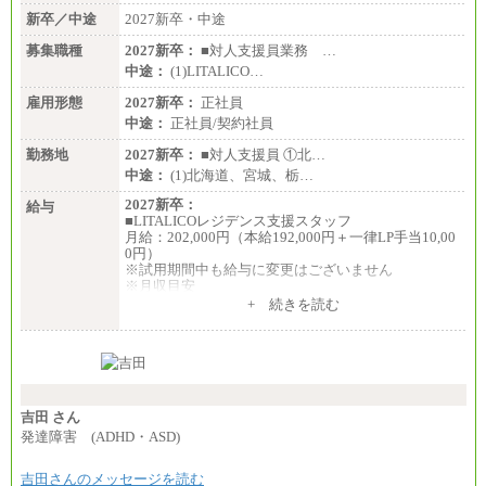
新卒／中途
2027新卒・中途
募集職種
2027新卒：
■対人支援員業務 …
中途：
(1)LITALICO…
雇用形態
2027新卒：
正社員
中途：
正社員/契約社員
勤務地
2027新卒：
■対人支援員 ①北…
中途：
(1)北海道、宮城、栃…
2027新卒：
給与
■LITALICOレジデンス支援スタッフ
月給：202,000円（本給192,000円＋一律LP手当10,00
0円）
※試用期間中も給与に変更はございません
※月収目安
月給：202,000円
+ 続きを読む
夜勤手当：28,000円（月4回）※1回7,000円、実際の
夜勤回数により変動
東京都居住支援特別手当：20,000円（※支給期間・
条件あり）
---
計：250,000円
吉田 さん
■その他職種共通
発達障害 (ADHD・ASD)
月給：25万3,400円～
※固定残業代20時間分を手当に含む(33,900円～)
吉田さんのメッセージを読む
※20時間を超過した場合は別途支給