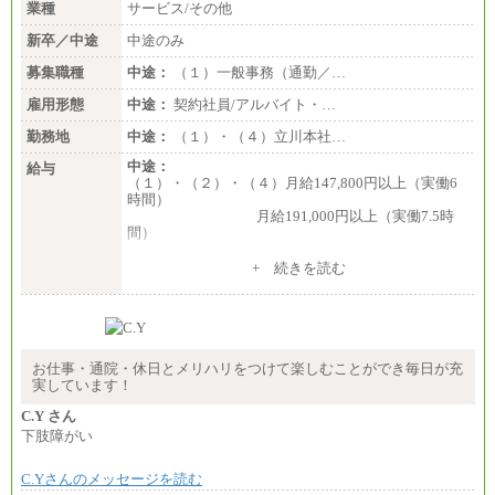
■I&Jデジタルイノベーション(株)
業種
サービス/その他
総合職 月給224,500～242,600円＋地域手当
※詳細はJTBキャリアサイトよりご確認ください。
新卒／中途
中途のみ
＜有期社員コース＞
募集職種
中途：
（１）一般事務（通勤／…
■(株)JTBビジネストランスフォーム
雇用形態
有期契約職 月給185,000～195,000円
中途：
契約社員/アルバイト・…
※詳細はJTBキャリアサイトよりご確認ください。
勤務地
中途：
（１）・（４）立川本社…
■(株)JTBパブリッシング ※2027年新卒募集終了
中途：
給与
総合職 月給241,000円
（１）・（２）・（４）月給147,800円以上（実働6
中途：
時間）
①月給227,000円以上
月給191,000円以上（実働7.5時
②月給212,000円以上
間）
③月給172,500円以上
④月給23万円～37万円
（３）月給191,000円以上（実働7.5時間）
+ 続きを読む
⑤月給20万円～25万円
⑥月給33万円～48万円
（５）月給147,800円以上（実働6時間）
⑦月給271,000円以上
-----
⑧～⑮月給200,000円〜月給400,000円
時給 1,226円（実働4.5時間）
⑯月給185,000円以上
※基本給に加算して以下手当有（いずれも時
⑰月給237,000円以上
間額換算額）
お仕事・通院・休日とメリハリをつけて楽しむことができ毎日が充
⑱月給212,000円以上
・退職金相当手当 37円
実しています！
⑲東京：月給202,000 円以上 、京都：月給193,000 円
・賞与相当手当 127円
以上
合計時給額 1,390円
C.Y さん
⑳月給205,000円以上
下肢障がい
㉑月給185,000 円以上
※全ての求人において試用期間中も給与に変更はご
㉒月給185,000 円以上
ざいません。
㉓月給224,500円以上
C.Yさんのメッセージを読む
※全コース共通※ 能力・経験・勤務地などにより