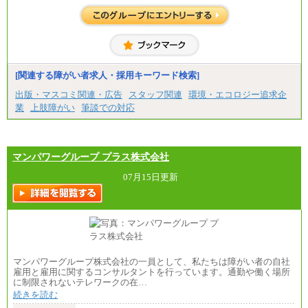
エリア総合職 月給206,000円～214,000＋地域間調
※4…北海道、宮城県、栃木県、群馬県、長野県、新
整給
潟県、富山県、石川県、岡山県、広島県、山口県、
※詳細はJTBキャリアサイトよりご確認ください。
香川県、福岡県
※5…青森県、鳥取県、島根県、愛媛県、高知県、大
■(株)JTBコミュニケーションデザイン
分県、長崎県、熊本県、宮崎県、鹿児島県、沖縄
総合職 月給230,000円
県、福島県、山形県
みなし残業手当：20,000円（一律支給）※みなし
残業手当の残業時間は10.43時間。
[関連する障がい者求人・採用キーワード検索]
◆パート・アルバイト
※超過勤務手当：みなし残業時間を超える残業時
時給制：最低時給額 1,050円～ ※勤務地により異な
出版・マスコミ関連・広告
スタッフ関連
環境・エコロジー追求企
間に応じて、時間外手当等を支給。
る。
業
上肢障がい
筆談での対応
エリアサポート職 月給188,000円
【エアサーブ】
※超過勤務手当：残業時間については全額時間外
月給223,000円～
手当を支給。
・試用期間中も給与変更なし
マンパワーグループ プラス株式会社
■（株）JTBグローバルマーケティング＆トラベル
総合職 月給242,000円＋地域間調整給
訪日事業職 月給202,000～227,000円＋地域間調整
07月15日更新
給
※詳細はJTBキャリアサイトよりご確認ください。
■(株)JTBビジネストランスフォーム
総合職 月給205,000～225,000円＋地域間調整給
エリア総合職 月給185,000円＋地域間調整給
※詳細はJTBキャリアサイトよりご確認ください。
マンパワーグループ株式会社の一員として、私たちは障がい者の自社
■(株)JTBデータサービス ※2027年新卒募集終了
雇用と雇用に関するコンサルタントを行っています。通勤や働く場所
総合職 月給186,000～194,000円＋地域手当
に制限されないテレワークの在…
※詳細はJTBキャリアサイトよりご確認ください。
続きを読む