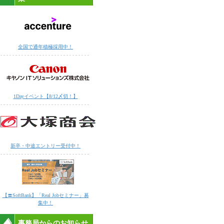
全国で通年積極採用中！
1Dayイベント【8/12〆切！】
新卒・中途エントリー受付中！
【〓SoftBank】「Real Jobセミナー」募
集中！
事務局からのお知らせ