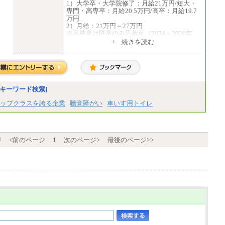
1）大学卒・大学院修了：月給21万円/短大・
給
専門・高専卒：月給20.5万円/高卒：月給19.7
※詳細はJTBキャリアサイトよりご確認くだ
万円
さい。
2）月給：21万円～27万円
※高校卒は既卒のみ応募可（2024～2026年
■(株)JTBデータサービス ※2027年新卒募集
卒）
+ 続きを読む
終了
中途：
総合職 月給186,000～194,000円＋地域手当
1）月給：21万円～25万円
※詳細はJTBキャリアサイトよりご確認くだ
2）月給：21万円～27万円
さい。
■I&Jデジタルイノベーション(株)
総合職 月給224,500～242,600円＋地域手当
キーワード検索]
※詳細はJTBキャリアサイトよりご確認くだ
ップクラスを誇る企業
聴覚障がい
車いす用トイレ
さい。
＜有期社員コース＞
■(株)JTBビジネストランスフォーム
有期契約職 月給185,000～195,000円
ジ
<前のページ
1
次のページ>
最後のページ>>
※詳細はJTBキャリアサイトよりご確認くだ
さい。
■(株)JTBパブリッシング ※2027年新卒募集
終了
総合職 月給241,000円
中途：
①月給227,000円以上
②月給212,000円以上
③月給172,500円以上
④月給23万円～37万円
⑤月給20万円～25万円