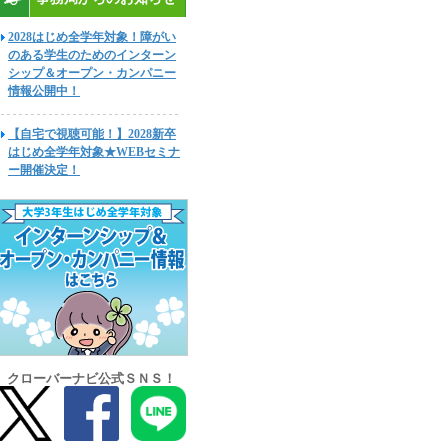
2028はじめ全学年対象！障がい
のある学生のためのインターン
シップ＆オープン・カンパニー
情報公開中！
【自宅で視聴可能！】2028新卒
はじめ全学年対象★WEBセミナ
ー開催決定！
クローバーナビ公式ＳＮＳ！