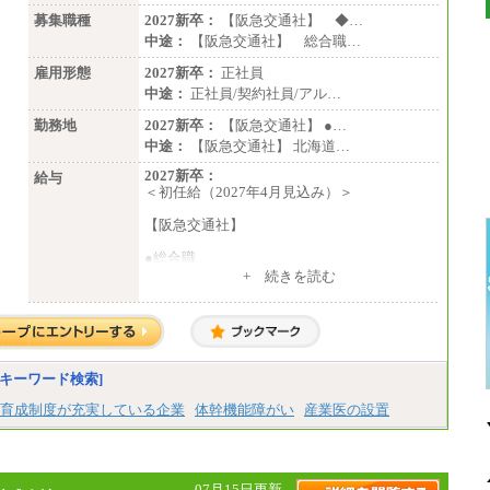
募集職種
2027新卒：
【阪急交通社】 ◆…
中途：
【阪急交通社】 総合職…
雇用形態
2027新卒：
正社員
中途：
正社員/契約社員/アル…
勤務地
2027新卒：
【阪急交通社】 ●…
中途：
【阪急交通社】 北海道…
2027新卒：
給与
＜初任給（2027年4月見込み）＞
【阪急交通社】
●総合職
・大学・院卒
+ 続きを読む
月給250,000円(※1)、247,000円(※2)、242,
000円(※3)、239,000円(※4)、237,000円（※
5）
・専門・短大卒
月給229,500円(※1)、226,500円(※2)、221,
キーワード検索]
500円(※3)、218,500円(※4)、216,500円（※
5）
育成制度が充実している企業
体幹機能障がい
産業医の設置
※1…東京都、埼玉県、千葉県、神奈川県
※2…大阪府、京都府、兵庫県、滋賀県
※3…愛知県、静岡県
※4…北海道、宮城県、栃木県、群馬県、長
07月15日更新