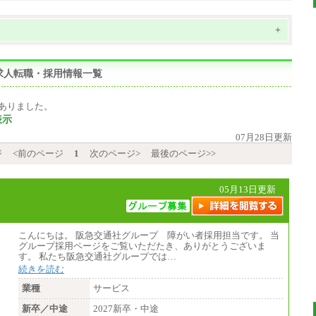
+
求人転職・採用情報一覧
ありました。
表示
07月28日更新
ジ
<前のページ
1
次のページ>
最後のページ>>
05月13日更新
こんにちは。 阪急交通社グループ 障がい者採用担当です。 当
グループ採用ページをご覧いただたき、ありがとうございま
す。 私たち阪急交通社グループでは…
続きを読む
業種
サービス
新卒／中途
2027新卒・中途