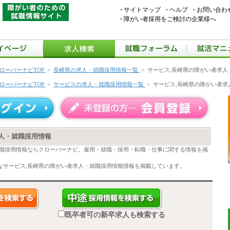
サイトマップ
ヘルプ
お問い合わ
障がい者採用をご検討の企業様へ
ローバーナビTOP
>
長崎県の求人・就職採用情報一覧
>
サービス,長崎県の障がい者求人
ローバーナビTOP
>
サービスの求人・就職採用情報一覧
>
サービス,長崎県の障がい者求
人・就職採用情報
就職採用情報ならクローバーナビ。雇用・就職・採用・転職・仕事に関する情報を掲
なサービス,長崎県の障がい者求人・就職採用情報情報を掲載しています。
既卒者可の新卒求人も検索する