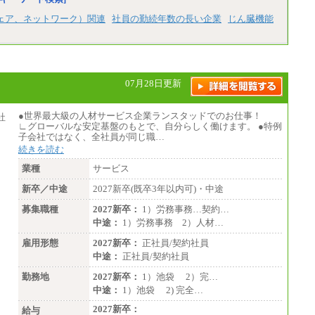
総合職 月給220,000～230,000円＋地域間調
整給
ェア、ネットワーク）関連
社員の勤続年数の長い企業
じん臓機能
エリア総合職 月給206,000円～214,000＋地
域間調整給
※詳細はJTBキャリアサイトよりご確認くだ
さい。
■(株)JTBコミュニケーションデザイン
07月28日更新
総合職 月給230,000円
みなし残業手当：20,000円（一律支給）※
みなし残業手当の残業時間は10.43時間。
●世界最大級の人材サービス企業ランスタッドでのお仕事！
※超過勤務手当：みなし残業時間を超える
∟グローバルな安定基盤のもとで、自分らしく働けます。 ●特例
残業時間に応じて、時間外手当等を支給。
子会社ではなく、全社員が同じ職…
続きを読む
エリアサポート職 月給188,000円
※超過勤務手当：残業時間については全額
業種
サービス
時間外手当を支給。
新卒／中途
2027新卒(既卒3年以内可)・中途
■（株）JTBグローバルマーケティング＆トラ
ベル
募集職種
2027新卒：
1）労務事務…契約…
総合職 月給242,000円＋地域間調整給
中途：
1）労務事務 2）人材…
訪日事業職 月給202,000～227,000円＋地域
間調整給
雇用形態
2027新卒：
正社員/契約社員
※詳細はJTBキャリアサイトよりご確認くだ
中途：
正社員/契約社員
さい。
勤務地
2027新卒：
1）池袋 2）完…
■(株)JTBビジネストランスフォーム
中途：
1）池袋 2) 完全…
総合職 月給205,000～225,000円＋地域間調
整給
2027新卒：
給与
エリア総合職 月給185,000円＋地域間調整