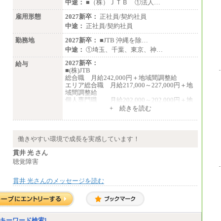
※5…青森県、鳥取県、島根県、愛媛県、高
中途：
■（株）ＪＴＢ ①法人…
知県、大分県、長崎県、熊本県、宮崎県、鹿
児島県、沖縄県、福島県、山形県
雇用形態
2027新卒：
正社員/契約社員
中途：
正社員/契約社員
◆パート・アルバイト
時給制：最低時給額 1,050円～ ※勤務地によ
勤務地
2027新卒：
■JTB 沖縄を除…
り異なる。
中途：
①埼玉、千葉、東京、神…
【エアサーブ】
2027新卒：
給与
月給223,000円～
■(株)JTB
・試用期間中も給与変更なし
総合職 月給242,000円＋地域間調整給
エリア総合職 月給217,000～227,000円＋地
域間調整給
個人専門職 月給202,000～202,000円＋地
域間調整給
+ 続きを読む
※詳細はJTBキャリアサイトよりご確認くだ
さい。
■(株)JTB商事
働きやすい環境で成長を実感しています！
総合職 月給208,000～235,000円
エリア総合職 月給180,000～205,000円＋地
貫井 光 さん
域手当
聴覚障害
※詳細はJTBキャリアサイトよりご確認くだ
さい。
貫井 光さんのメッセージを読む
■(株)JTBパブリッシング ※2027年新卒募集
終了
総合職 月給271,000円
■(株)JTBビジネストラベルソリューションズ
キーワード検索]