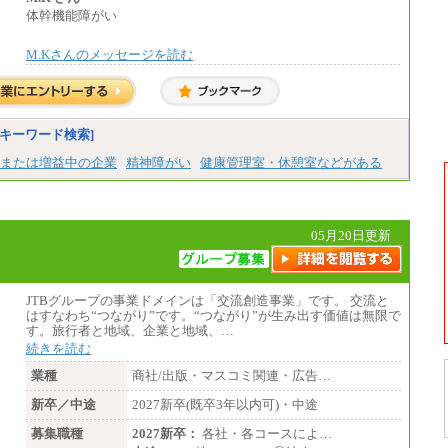
・退職金相当手当 37円
【阪急交通社】
体幹機能障がい
・賞与相当手当 127円
◆正社員/総合職
合計時給額 1,390円
月給250,000円～(※1)、247,000円～(※2)、24
M.Kさんのメッセージを読む
2,000円～(※3)、239,000円～(※4)、237,000
※全ての求人において試用期間中も給与に変
円～（※5）
更はございません。
・月給は一律地域手当を含んだ金額を表示
（※1…36,000円、※2…33,000円、※3…28,0
00円、※4…25,000円、※5…23,000円）
・試用期間中も給与変更なし
キーワード検索]
または増益中の企業
精神障がい
健康管理室・休憩室などがある
◆正社員/基幹職
〈東京・神奈川〉月給219,000 円～ 〈大阪・
兵庫〉月給209,000 円～
〈愛知〉月給194,500 円～ 〈福岡〉月給185,0
00 円～
05月20日更新
・一律地域手当なし
・試用期間中も給与変更なし
◆契約社員
月給187,500円～(※1)、184,000円～(※2)、18
JTBグループの事業ドメインは「交流創造事業」です。 交流と
0,500円～(※3)、170,500～(※4)、168,000円
はすなわち“つながり”です。“つながり”が生み出す価値は無限で
～（※5）
す。旅行者と地域、企業と地域、…
続きを読む
※1…東京都、埼玉県、千葉県、神奈川県
※2…大阪府、京都府、兵庫県、滋賀県
業種
商社/出版・マスコミ関連・広告…
※3…愛知県、静岡県
新卒／中途
※4…北海道、宮城県、栃木県、群馬県、長
2027新卒(既卒3年以内可)・中途
野県、新潟県、富山県、石川県、岡山県、広
募集職種
2027新卒：
各社・各コースによ…
島県、山口県、香川県、福岡県