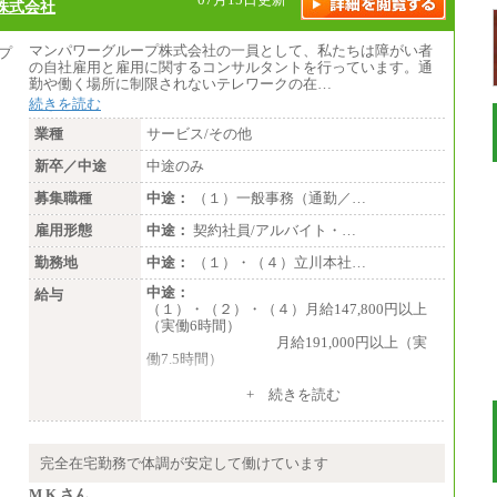
株式会社
野県、新潟県、富山県、石川県、岡山県、広
島県、山口県、香川県、福岡県
※5…青森県、鳥取県、島根県、愛媛県、高
マンパワーグループ株式会社の一員として、私たちは障がい者
知県、大分県、長崎県、熊本県、宮崎県、鹿
の自社雇用と雇用に関するコンサルタントを行っています。通
児島県、沖縄県、福島県、山形県
勤や働く場所に制限されないテレワークの在…
・月給には一律地域手当を含んだ金額を表示
続きを読む
（一律地域手当：※1…36,000円、※2…33,0
00円、※3…28,000円、※4…25,000円、※
業種
サービス/その他
5…23,000円）
・試用期間中も給与変更なし
新卒／中途
中途のみ
募集職種
中途：
（１）一般事務（通勤／…
●基幹職（地域限定社員）
雇用形態
・大学・院卒／月給185,000 円～219,000 円
中途：
契約社員/アルバイト・…
※勤務地により異なる。
勤務地
中途：
（１）・（４）立川本社…
〈東京・神奈川〉219,00
0 円 〈大阪・兵庫〉209,000 円
中途：
給与
〈愛知〉194,500 円
（１）・（２）・（４）月給147,800円以上
〈福岡〉185,000 円
（実働6時間）
月給191,000円以上（実
・専門・短大卒／月給185,000 円～210,000
働7.5時間）
円 ※勤務地により異なる。
〈東京・神奈川〉210,
（３）月給191,000円以上（実働7.5時間）
+ 続きを読む
000 円 〈大阪・兵庫〉200,000 円
〈愛知〉194,500 円
（５）月給147,800円以上（実働6時間）
〈福岡〉185,000円
-----
時給 1,226円（実働4.5時間）
完全在宅勤務で体調が安定して働けています
※基本給のみ（地域手当なし）
※基本給に加算して以下手当有（いず
※試用期間中も給与変更なし
れも時間額換算額）
M.K さん
中途：