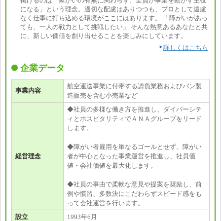
掲げるのは「障がいの有無に関わらず、全員が事業を動かす主役
になる」という理念。適切な配慮はありつつも、プロとして遠慮
なく仕事に打ち込める環境がここにはあります。 「障がいがあっ
ても、一人の戦力として挑戦したい」 そんな熱意あるあなたと共
に、新しい価値を創り出せることを楽しみにしています。
詳しくはこちら
企業データ
航空運送事業に付帯する請負業務およびパン製
事業内容
造販売を含む小売業など
◆社員の多様な働き方を推進し、ダイバーシテ
ィとホスピタリティでＡＮＡグループをリード
します。
◆障がい者雇用を単なるゴールとせず、障がい
経営理念
者が中心となった事業運営を推進し、社員価
値・会社価値を最大化します。
◆社員の事由で柔軟な意見や提案を奨励し、前
例や慣習、多数決にこだわらずスピード感をも
って会社運営を行います。
設立
1993年6月