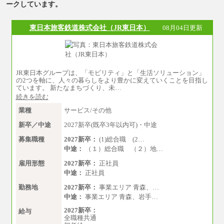
ークしています。
東日本旅客鉄道株式会社（JR東日本）
08月04日更新
JR東日本グループは、「モビリティ」と「生活ソリューション」
の2つを軸に、人々の暮らしをより豊かに変えていくことを目指し
ています。 新たなまちづくり、未…
続きを読む
業種
サービス/その他
新卒／中途
2027新卒(既卒3年以内可)・中途
募集職種
2027新卒：
(1)総合職 (2…
中途：
（１）総合職 （２）地…
雇用形態
2027新卒：
正社員
中途：
正社員
勤務地
2027新卒：
事業エリア 青森、…
中途：
事業エリア 青森、岩手…
2027新卒：
給与
全職種共通