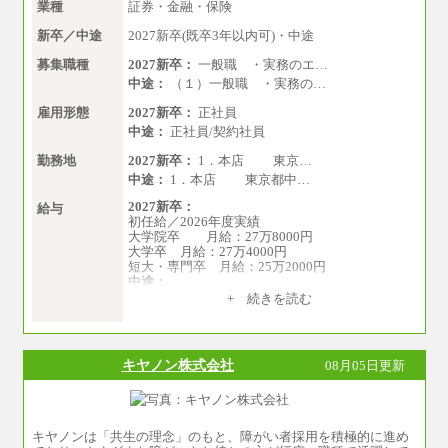
準的なボーナス込みの金額です。上限金額は全
業種
証券・金融・保険
社平均20時間の残業込み）
※年1回評価に応じて昇給有り。(上限あり)
新卒／中途
2027新卒(既卒3年以内可)・中途
※雇用形態についての補足：事務系職務限定の
正社員となります
募集職種
2027新卒：
一般職 ・実務のエ…
中途：
（１）一般職 ・実務の…
雇用形態
2027新卒：
正社員
中途：
正社員/契約社員
勤務地
2027新卒：
1．本店 東京…
中途：
1．本店 東京都中…
2027新卒：
給与
初任給／2026年度実績
大学院卒 月給：27万8000円
大学卒 月給：27万4000円
短大・専門卒 月給：25万2000円
中途：
（１）（２）共通
+ 続きを読む
月給：24万0000円～34万8420円
※職務経験等を考慮し決定いたします。
※試用期間中も給与に変更はございません
キヤノン株式会社
08月05日更新
キヤノンは「共生の理念」のもと、障がい者採用を積極的に進め