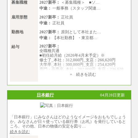
募集職種
2027新卒：
＜募集職種＞ ■ソ…
中途：
一般事務（スタッフ関連…
雇用形態
2027新卒：
正社員
中途：
正社員
勤務地
2027新卒：
原則として本社また…
中途：
【本社勤務】 ・東京都…
2027新卒：
給与
全職種共通
■初任給月給（2026年4月末予定）※
修士了_本社：312,000円_支店：266,620円
大学卒_本社：300,000円_支店：254,620円
専門・高専卒_本社：282,000円_支店：236,620
円
+ 続きを読む
※専門性に応じた高い給与水準の採用も実施
中途：
月給（本社）：213,030円＋諸手当
日本銀行
04月28日更新
月給（支店）：164,920円～189,700円＋諸手当
※試用期間中も給与に変更はございません。
※上記はフルタイム勤務で残業ゼロの場合の標
準的な月額モデルとして掲載。
※上記のほか、ボーナス支給あり
「日本銀行」にみなさんはどのようなイメージをおもちでしょう
年収（本社）：330万～380万（フルタイムで標
か。みなさんが日々使っている銀行券（お札）を発行していると
準的なボーナス込みの金額です。上限金額は全
ころ、その他、日本の物価の安定を図り…
社平均20時間の残業込み）
続きを読む
年収（支店）：260万～340万（フルタイムで標