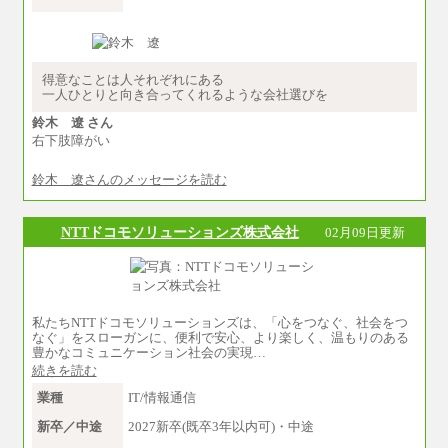
【全職種共通】
大学・大学院卒 初任給 月給242,000円
専門学校・短大卒 初任給 月給224,000円
最終学歴に応じ、上記新卒給与（高卒の場合
は、月給211,000円）を基本給とし、年齢や学歴
などを考慮して算定した調整手当を加算した額
得意なことは人それぞれにある
一人ひとりと向き合ってくれるような会社選びを
※試用期間中も給与に変更はございません
鈴木 遼 さん
右下肢障がい
鈴木 遼さんのメッセージを読む
NTTドコモソリューションズ株式会社
02月09日更新
私たちNTTドコモソリューションズは、「心をつなぐ、社会をつ
なぐ」をスローガンに、便利で安心、より楽しく、温もりのある
豊かなコミュニケーション社会の実現…
続きを読む
業種
IT/情報通信
新卒／中途
2027新卒(既卒3年以内可)・中途