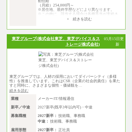
初任給
（月給）254,000円～
※居住地、最終学歴などにより異なります。
※この他に、該当する場合は各種手当が支給さ
れます。
+ 続きを読む
※試用期間中も給与に変更はございません。
中途：
全職種共通
東芝グループ(株式会社東芝、東芝デバイス＆ス
05月15日更
初任給／月給263,000円～
トレージ株式会社)
新
※居住地、年齢により異なります。
※この他に、該当する場合は各種手当が支給さ
れます。
※試用期間中も給与に変更はございません
東芝グループでは、人材の採用においてダイバーシティ（多様
性）を推進しています。これはCSR（企業の社会的責任）を果た
すと同時に、さまざまな個性・価値観を…
続きを読む
業種
メーカー/IT/情報通信
新卒／中途
2027新卒(既卒3年以内可)・中途
募集職種
2027新卒：
技術職、事務職
中途：
技術職、事務職
雇用形態
2027新卒：
正社員