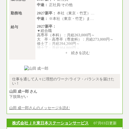
中途：
正社員/その他
勤務地
2027新卒：
本社（東京・竹芝）…
中途：
※本社（東京・竹芝）ま…
2027新卒：
給与
▼総合職
高専卒（本科）：月給263,000円～
大 卒・高専卒（専攻科）：月給273,000円～
修士了：月給294,200円～
博士了：月給304,800円～
+ 続きを読む
※卓越した能力、高度な技術や実績をお持ちの
方で、それらを入社後の実業務において発揮で
きると認められる場合は、 上記の給与に関わら
ず個別設定することがあります
▼アソシエイト職
仕事を通して人々に理想のワーク/ライフ・バランスを届けた
月給235,000円
い！
全職種2025年度実績
山田 成一郎 さん
下肢障がい
※営業職に支給するインセンティブは除く
※試用期間中も給与に変更はございません
山田 成一郎さんのメッセージを読む
中途：
基本月給／20万5000円以上(正社員・準社員）
※経験、能力を考慮の上、当社規定により
株式会社ＪＲ東日本ステーションサービス
07月03日更新
優遇いたします