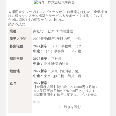
大塚商会グループはコンピュータからOA機器をはじめ、企業様向
けに様々なシステム構築とサービス＆サポートを提供しており、
全国に130万社の顧客をもつ、国内…
続きを読む
業種
商社/サービス/IT/情報通信
新卒／中途
2027新卒(既卒2年以内可)・中途
募集職種
2027新卒：
（１）事務職 （２…
中途：
（１）事務職 （２）物…
雇用形態
2027新卒：
正社員
中途：
正社員/契約社員
勤務地
2027新卒：
東京（飯田橋、菊川…
中途：
東京（飯田橋、菊川、西…
2027新卒：
給与
【全職種共通】初任給／274,000円（月給）
※大学院卒は月給が278,000円となります。
※試用期間中も給与に変更はございません
中途：
（１）～（４）274,000円（月給）～
+ 続きを読む
（５）235,000円（月給）～
※経験・年齢などを考慮のうえ、当社規程によ