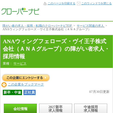
会
このページを印刷する
このウィンドウを閉じる
社
情
報
本
文
へ
障がい者の求人・採用・転職のクローバーナビTOP
>
サービス関連の求人
>
ANAウィングフェローズ・ヴイ王子株式会社（ＡＮＡグループ）
ANAウィングフェローズ・ヴイ王子株式
会社（ＡＮＡグループ）の障がい者求人・
採用情報
業種：
サービス
この企業をブックマーク
07月30日更新
新卒・中途
正社員
2027新卒
中途採用
会社情報
求人情報
求人情報