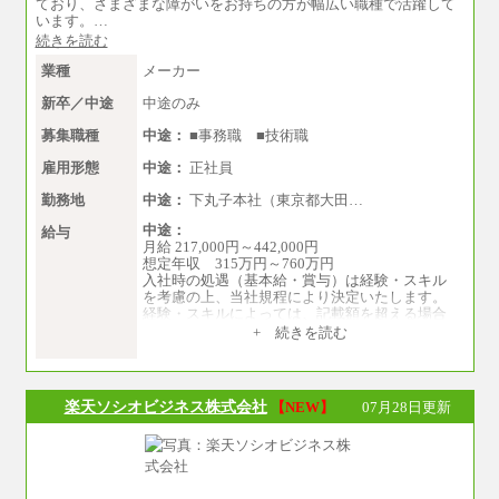
ており、さまざまな障がいをお持ちの方が幅広い職種で活躍して
います。…
続きを読む
業種
メーカー
新卒／中途
中途のみ
募集職種
中途：
■事務職 ■技術職
雇用形態
中途：
正社員
勤務地
中途：
下丸子本社（東京都大田…
中途：
給与
月給 217,000円～442,000円
想定年収 315万円～760万円
入社時の処遇（基本給・賞与）は経験・スキル
を考慮の上、当社規程により決定いたします。
経験・スキルによっては、記載額を超える場合
もあります。
+ 続きを読む
※試用期間中も給与に変更はございません。
楽天ソシオビジネス株式会社
【NEW】
07月28日更新