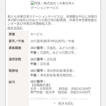
※自己成長支援金(10,000円）を含む
※別途、Workstyle支援金(月額4,000円）
私たちJR東日本ステーションサービスは、首都圏を中心にJR東日
本の駅の改札口やみどりの窓口等の駅業務、JR東日本営業研修セ
ンター及びJR東日本運輸収入管…
続きを読む
業種
サービス
新卒／中途
2027新卒(既卒3年以内可)・中途
募集職種
2027新卒：
①改札、みどりの窓…
中途：
①改札、みどりの窓口等…
雇用形態
2027新卒：
正社員
中途：
正社員
勤務地
2027新卒：
本社所在地/東京都…
中途：
本社所在地/東京都渋谷…
2027新卒：
給与
【全職種共通】
大学・大学院卒 初任給 月給242,000円
専門学校・短大卒 初任給 月給224,000円
※試用期間中も給与に変更はございません
中途：
+ 続きを読む