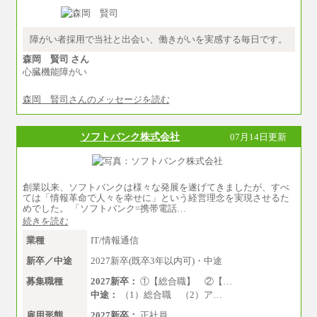
り優遇します。
※業務内容・勤務形態に応じて、上記給与の範
囲内でご相談をさせていただく事があります
※試用期間中も給与に変更はございません
障がい者採用で当社と出会い、働きがいを実感する毎日です。
森岡 賢司 さん
心臓機能障がい
森岡 賢司さんのメッセージを読む
ソフトバンク株式会社
07月14日更新
創業以来、ソフトバンクは様々な発展を遂げてきましたが、すべ
ては「情報革命で人々を幸せに」という経営理念を実現させるた
めでした。 「ソフトバンク=携帯電話…
続きを読む
業種
IT/情報通信
新卒／中途
2027新卒(既卒3年以内可)・中途
募集職種
2027新卒：
①【総合職】 ②【…
中途：
（1）総合職 （2）ア…
雇用形態
2027新卒：
正社員