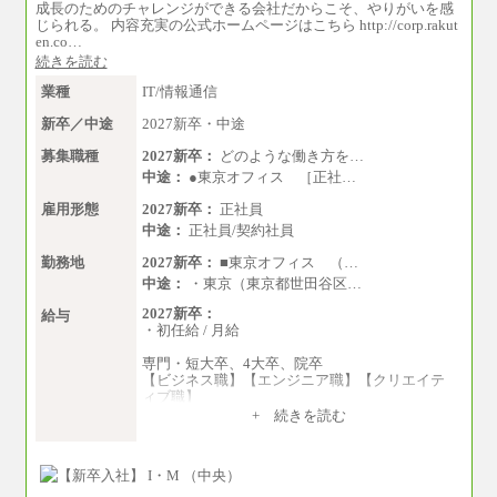
成長のためのチャレンジができる会社だからこそ、やりがいを感
じられる。 内容充実の公式ホームページはこちら http://corp.rakut
en.co…
続きを読む
業種
IT/情報通信
新卒／中途
2027新卒・中途
募集職種
2027新卒：
どのような働き方を…
中途：
●東京オフィス ［正社…
雇用形態
2027新卒：
正社員
中途：
正社員/契約社員
勤務地
2027新卒：
■東京オフィス （…
中途：
・東京（東京都世田谷区…
2027新卒：
給与
・初任給 / 月給
専門・短大卒、4大卒、院卒
【ビジネス職】【エンジニア職】【クリエイテ
ィブ職】
一律：225,000円
+ 続きを読む
※試用期間中も給与に変更はございません 。
中途：
①月給：270,000円～320,000円
②④⑦⑩月給：225,000円～270,000円