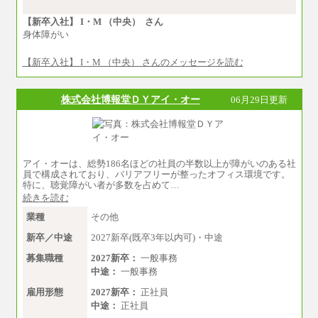
③月給：250,000円～300,000円
⑤⑥月給：225,000円～300,000円
【新卒入社】 I・M （中央） さん
⑧月給：240,000円～285,000円
身体障がい
⑨月給：250,000円～330,000円
【新卒入社】 I・M （中央） さんのメッセージを読む
※経験、能力等を考慮の上、当社規定により決
定
※試用期間中も給与に変更はございません。
株式会社博報堂ＤＹアイ・オー
06月29日更新
アイ・オーは、総勢186名ほどの社員の半数以上が障がいのある社
員で構成されており、バリアフリーが整ったオフィス環境です。
特に、聴覚障がい者が多数を占めて…
続きを読む
業種
その他
新卒／中途
2027新卒(既卒3年以内可)・中途
募集職種
2027新卒：
一般事務
中途：
一般事務
雇用形態
2027新卒：
正社員
中途：
正社員