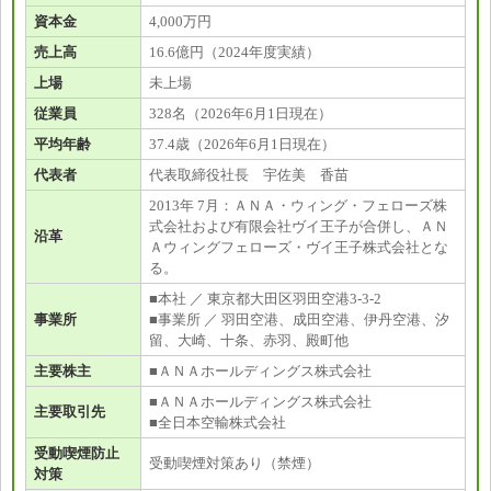
資本金
4,000万円
売上高
16.6億円（2024年度実績）
上場
未上場
従業員
328名（2026年6月1日現在）
平均年齢
37.4歳（2026年6月1日現在）
代表者
代表取締役社長 宇佐美 香苗
2013年 7月：ＡＮＡ・ウィング・フェローズ株
式会社および有限会社ヴイ王子が合併し、ＡＮ
沿革
Ａウィングフェローズ・ヴイ王子株式会社とな
る。
■本社 ／ 東京都大田区羽田空港3-3-2
事業所
■事業所 ／ 羽田空港、成田空港、伊丹空港、汐
留、大崎、十条、赤羽、殿町他
主要株主
■ＡＮＡホールディングス株式会社
■ＡＮＡホールディングス株式会社
主要取引先
■全日本空輸株式会社
受動喫煙防止
受動喫煙対策あり（禁煙）
対策