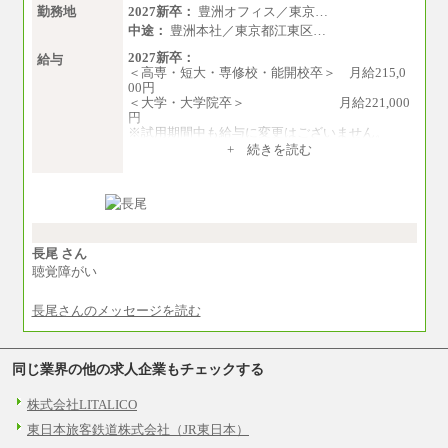
勤務地
2027新卒：
豊洲オフィス／東京…
中途：
豊洲本社／東京都江東区…
2027新卒：
給与
＜高専・短大・専修校・能開校卒＞ 月給215,0
00円
＜大学・大学院卒＞ 月給221,000
円
※試用期間中も給与に変更はございません。
中途：
+ 続きを読む
月給215,000円～276,000円
※当社規定による月給制
※試用期間中も給与に変更はございません。
長尾 さん
聴覚障がい
長尾さんのメッセージを読む
同じ業界の他の求人企業もチェックする
株式会社LITALICO
東日本旅客鉄道株式会社（JR東日本）