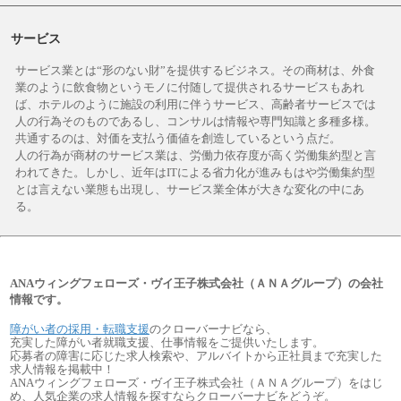
サービス
サービス業とは“形のない財”を提供するビジネス。その商材は、外食
業のように飲食物というモノに付随して提供されるサービスもあれ
ば、ホテルのように施設の利用に伴うサービス、高齢者サービスでは
人の行為そのものであるし、コンサルは情報や専門知識と多種多様。
共通するのは、対価を支払う価値を創造しているという点だ。
人の行為が商材のサービス業は、労働力依存度が高く労働集約型と言
われてきた。しかし、近年はITによる省力化が進みもはや労働集約型
とは言えない業態も出現し、サービス業全体が大きな変化の中にあ
る。
ANAウィングフェローズ・ヴイ王子株式会社（ＡＮＡグループ）の会社
情報です。
障がい者の採用・転職支援
のクローバーナビなら、
充実した障がい者就職支援、仕事情報をご提供いたします。
応募者の障害に応じた求人検索や、アルバイトから正社員まで充実した
求人情報を掲載中！
ANAウィングフェローズ・ヴイ王子株式会社（ＡＮＡグループ）をはじ
め、人気企業の求人情報を探すならクローバーナビをどうぞ。