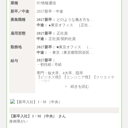
業種
IT/情報通信
新卒／中途
2027新卒・中途
募集職種
2027新卒：
どのような働き方を…
中途：
●東京オフィス ［正社…
雇用形態
2027新卒：
正社員
中途：
正社員/契約社員
勤務地
2027新卒：
■東京オフィス （…
中途：
・東京（東京都世田谷区…
2027新卒：
給与
・初任給 / 月給
専門・短大卒、4大卒、院卒
【ビジネス職】【エンジニア職】【クリエイテ
ィブ職】
一律：225,000円
+ 続きを読む
※試用期間中も給与に変更はございません 。
中途：
①月給：270,000円～320,000円
②④⑦⑩月給：225,000円～270,000円
③月給：250,000円～300,000円
⑤⑥月給：225,000円～300,000円
【新卒入社】 I・M （中央） さん
⑧月給：240,000円～285,000円
身体障がい
⑨月給：250,000円～330,000円