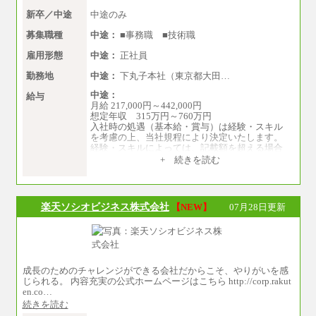
社平均20時間の残業込み）
※年1回評価に応じて昇給有り。(上限あり)
新卒／中途
中途のみ
※雇用形態についての補足：事務系職務限定の
正社員となります
募集職種
中途：
■事務職 ■技術職
雇用形態
中途：
正社員
勤務地
中途：
下丸子本社（東京都大田…
中途：
給与
月給 217,000円～442,000円
想定年収 315万円～760万円
入社時の処遇（基本給・賞与）は経験・スキル
を考慮の上、当社規程により決定いたします。
経験・スキルによっては、記載額を超える場合
もあります。
+ 続きを読む
※試用期間中も給与に変更はございません。
楽天ソシオビジネス株式会社
【NEW】
07月28日更新
成長のためのチャレンジができる会社だからこそ、やりがいを感
じられる。 内容充実の公式ホームページはこちら http://corp.rakut
en.co…
続きを読む