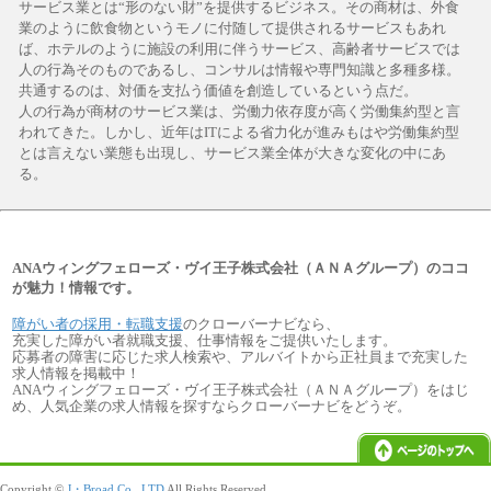
サービス業とは“形のない財”を提供するビジネス。その商材は、外食
業のように飲食物というモノに付随して提供されるサービスもあれ
ば、ホテルのように施設の利用に伴うサービス、高齢者サービスでは
人の行為そのものであるし、コンサルは情報や専門知識と多種多様。
共通するのは、対価を支払う価値を創造しているという点だ。
人の行為が商材のサービス業は、労働力依存度が高く労働集約型と言
われてきた。しかし、近年はITによる省力化が進みもはや労働集約型
とは言えない業態も出現し、サービス業全体が大きな変化の中にあ
る。
ANAウィングフェローズ・ヴイ王子株式会社（ＡＮＡグループ）のココ
が魅力！情報です。
障がい者の採用・転職支援
のクローバーナビなら、
充実した障がい者就職支援、仕事情報をご提供いたします。
応募者の障害に応じた求人検索や、アルバイトから正社員まで充実した
求人情報を掲載中！
ANAウィングフェローズ・ヴイ王子株式会社（ＡＮＡグループ）をはじ
め、人気企業の求人情報を探すならクローバーナビをどうぞ。
Copyright ©
J・Broad Co., LTD
All Rights Reserved