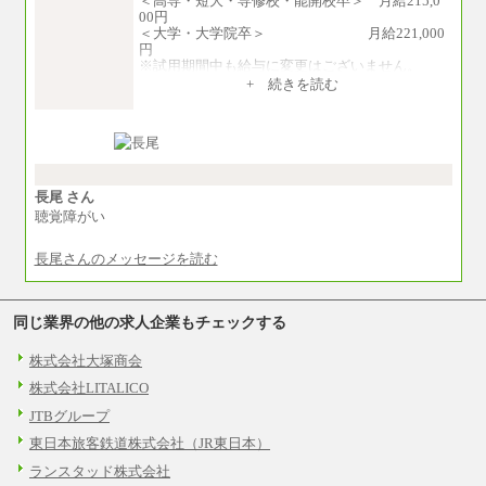
＜高専・短大・専修校・能開校卒＞ 月給215,0
00円
＜大学・大学院卒＞ 月給221,000
円
※試用期間中も給与に変更はございません。
中途：
+ 続きを読む
月給215,000円～276,000円
※当社規定による月給制
※試用期間中も給与に変更はございません。
長尾 さん
聴覚障がい
長尾さんのメッセージを読む
同じ業界の他の求人企業もチェックする
株式会社大塚商会
株式会社LITALICO
JTBグループ
東日本旅客鉄道株式会社（JR東日本）
ランスタッド株式会社