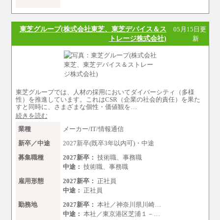
※試用期間中も給与に変更はございません。
中途：
全職種共通
東芝グループ(株式会社東芝、東芝デバイス＆ス
05月15日更
初任給／月給263,000円～
トレージ株式会社)
新
※居住地、年齢により異なります。
※この他に、該当する場合は各種手当が支給さ
れます。
※試用期間中も給与に変更はございません
東芝グループでは、人材の採用においてダイバーシティ（多様
性）を推進しています。これはCSR（企業の社会的責任）を果た
すと同時に、さまざまな個性・価値観を…
続きを読む
業種
メーカー/IT/情報通信
新卒／中途
2027新卒(既卒3年以内可)・中途
募集職種
2027新卒：
技術職、事務職
中途：
技術職、事務職
雇用形態
2027新卒：
正社員
中途：
正社員
勤務地
2027新卒：
本社／神奈川県川崎…
中途：
本社／東京港区芝浦１－…