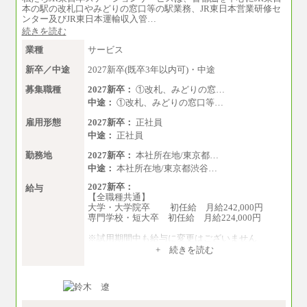
本の駅の改札口やみどりの窓口等の駅業務、JR東日本営業研修セ
ンター及びJR東日本運輸収入管…
続きを読む
業種
サービス
新卒／中途
2027新卒(既卒3年以内可)・中途
募集職種
2027新卒：
①改札、みどりの窓…
中途：
①改札、みどりの窓口等…
雇用形態
2027新卒：
正社員
中途：
正社員
勤務地
2027新卒：
本社所在地/東京都…
中途：
本社所在地/東京都渋谷…
2027新卒：
給与
【全職種共通】
大学・大学院卒 初任給 月給242,000円
専門学校・短大卒 初任給 月給224,000円
※試用期間中も給与に変更はございません
中途：
+ 続きを読む
【全職種共通】
大学・大学院卒 初任給 月給242,000円
専門学校・短大卒 初任給 月給224,000円
最終学歴に応じ、上記新卒給与（高卒の場合
は、月給211,000円）を基本給とし、年齢や学歴