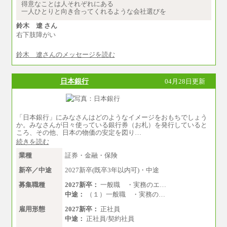
などを考慮して算定した調整手当を加算した額
得意なことは人それぞれにある
一人ひとりと向き合ってくれるような会社選びを
※試用期間中も給与に変更はございません
鈴木 遼 さん
右下肢障がい
鈴木 遼さんのメッセージを読む
日本銀行
04月28日更新
「日本銀行」にみなさんはどのようなイメージをおもちでしょう
か。みなさんが日々使っている銀行券（お札）を発行していると
ころ、その他、日本の物価の安定を図り…
続きを読む
業種
証券・金融・保険
新卒／中途
2027新卒(既卒3年以内可)・中途
募集職種
2027新卒：
一般職 ・実務のエ…
中途：
（１）一般職 ・実務の…
雇用形態
2027新卒：
正社員
中途：
正社員/契約社員