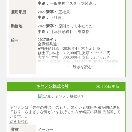
中途：
一般事務（スタッフ関連…
雇用形態
2027新卒：
正社員
中途：
正社員
勤務地
2027新卒：
原則として本社また…
中途：
【本社勤務】 ・東京都…
2027新卒：
給与
全職種共通
■初任給月給（2026年4月末予定）※
修士了_本社：312,000円_支店：266,620円
大学卒_本社：300,000円_支店：254,620円
専門・高専卒_本社：282,000円_支店：236,620
円
+ 続きを読む
※専門性に応じた高い給与水準の採用も実施
中途：
月給（本社）：213,030円＋諸手当
キヤノン株式会社
08月05日更新
月給（支店）：164,920円～189,700円＋諸手当
※試用期間中も給与に変更はございません。
※上記はフルタイム勤務で残業ゼロの場合の標
準的な月額モデルとして掲載。
※上記のほか、ボーナス支給あり
キヤノンは「共生の理念」のもと、障がい者採用を積極的に進め
年収（本社）：330万～380万（フルタイムで標
ており、さまざまな障がいをお持ちの方が幅広い職種で活躍して
準的なボーナス込みの金額です。上限金額は全
います。…
社平均20時間の残業込み）
続きを読む
年収（支店）：260万～340万（フルタイムで標
準的なボーナス込みの金額です。上限金額は全
業種
メーカー