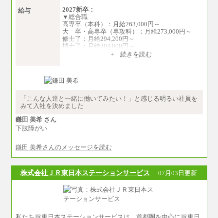
2027新卒：
給与
▼総合職
高専卒（本科）：月給263,000円～
大 卒・高専卒（専攻科）：月給273,000円～
修士了：月給294,200円～
博士了：月給304,800円～
+ 続きを読む
※卓越した能力、高度な技術や実績をお持ちの
方で、それらを入社後の実業務において発揮で
きると認められる場合は、 上記の給与に関わら
ず個別設定することがあります
▼アソシエイト職
「こんな人達と一緒に働いてみたい！」と感じる明るい社員を
月給235,000円
みて入社を決めました
全職種2025年度実績
鎌田 美希 さん
下肢障がい
※営業職に支給するインセンティブは除く
※試用期間中も給与に変更はございません
鎌田 美希さんのメッセージを読む
中途：
基本月給／20万5000円以上(正社員・準社員）
※経験、能力を考慮の上、当社規定により
株式会社ＪＲ東日本ステーションサービス
07月03日更新
優遇いたします
※自己成長支援金(10,000円）を含む
※別途、Workstyle支援金(月額4,000円）
私たちJR東日本ステーションサービスは、首都圏を中心にJR東日