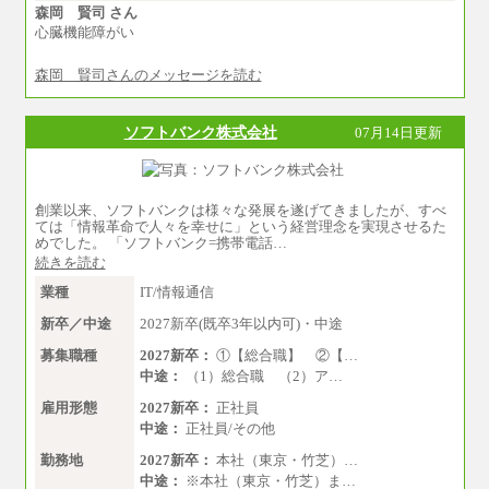
森岡 賢司 さん
心臓機能障がい
森岡 賢司さんのメッセージを読む
ソフトバンク株式会社
07月14日更新
創業以来、ソフトバンクは様々な発展を遂げてきましたが、すべ
ては「情報革命で人々を幸せに」という経営理念を実現させるた
めでした。 「ソフトバンク=携帯電話…
続きを読む
業種
IT/情報通信
新卒／中途
2027新卒(既卒3年以内可)・中途
募集職種
2027新卒：
①【総合職】 ②【…
中途：
（1）総合職 （2）ア…
雇用形態
2027新卒：
正社員
中途：
正社員/その他
勤務地
2027新卒：
本社（東京・竹芝）…
中途：
※本社（東京・竹芝）ま…