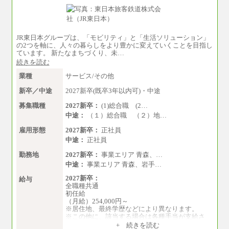
JR東日本グループは、「モビリティ」と「生活ソリューション」
の2つを軸に、人々の暮らしをより豊かに変えていくことを目指し
ています。 新たなまちづくり、未…
続きを読む
業種
サービス/その他
新卒／中途
2027新卒(既卒3年以内可)・中途
募集職種
2027新卒：
(1)総合職 (2…
中途：
（１）総合職 （２）地…
雇用形態
2027新卒：
正社員
中途：
正社員
勤務地
2027新卒：
事業エリア 青森、…
中途：
事業エリア 青森、岩手…
2027新卒：
給与
全職種共通
初任給
（月給）254,000円～
※居住地、最終学歴などにより異なります。
※この他に、該当する場合は各種手当が支給さ
れます。
+ 続きを読む