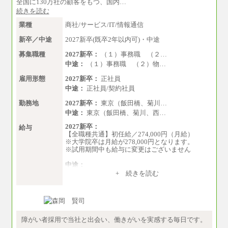
全国に130万社の顧客をもつ、国内…
続きを読む
業種
商社/サービス/IT/情報通信
新卒／中途
2027新卒(既卒2年以内可)・中途
募集職種
2027新卒：
（１）事務職 （２…
中途：
（１）事務職 （２）物…
雇用形態
2027新卒：
正社員
中途：
正社員/契約社員
勤務地
2027新卒：
東京（飯田橋、菊川…
中途：
東京（飯田橋、菊川、西…
2027新卒：
給与
【全職種共通】初任給／274,000円（月給）
※大学院卒は月給が278,000円となります。
※試用期間中も給与に変更はございません
中途：
（１）～（４）274,000円（月給）～
+ 続きを読む
（５）235,000円（月給）～
※経験・年齢などを考慮のうえ、当社規程によ
り優遇します。
※業務内容・勤務形態に応じて、上記給与の範
囲内でご相談をさせていただく事があります
※試用期間中も給与に変更はございません
障がい者採用で当社と出会い、働きがいを実感する毎日です。