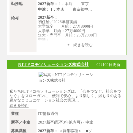
勤務地
2027新卒：
1．本店 東京…
中途：
1．本店 東京都中…
2027新卒：
給与
初任給／2026年度実績
大学院卒 月給：27万8000円
大学卒 月給：27万4000円
短大・専門卒 月給：25万2000円
中途：
（１）（２）共通
+ 続きを読む
月給：24万0000円～34万8420円
※職務経験等を考慮し決定いたします。
※試用期間中も給与に変更はございません
NTTドコモソリューションズ株式会社
02月09日更新
私たちNTTドコモソリューションズは、「心をつなぐ、社会をつ
なぐ」をスローガンに、便利で安心、より楽しく、温もりのある
豊かなコミュニケーション社会の実現…
続きを読む
業種
IT/情報通信
新卒／中途
2027新卒(既卒3年以内可)・中途
募集職種
2027新卒：
＜募集職種＞ ■ソ…