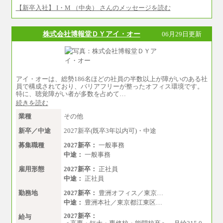
【新卒入社】 I・M （中央） さんのメッセージを読む
※経験、能力等を考慮の上、当社規定により決
定
※試用期間中も給与に変更はございません。
株式会社博報堂ＤＹアイ・オー
06月29日更新
アイ・オーは、総勢186名ほどの社員の半数以上が障がいのある社
員で構成されており、バリアフリーが整ったオフィス環境です。
特に、聴覚障がい者が多数を占めて…
続きを読む
業種
その他
新卒／中途
2027新卒(既卒3年以内可)・中途
募集職種
2027新卒：
一般事務
中途：
一般事務
雇用形態
2027新卒：
正社員
中途：
正社員
勤務地
2027新卒：
豊洲オフィス／東京…
中途：
豊洲本社／東京都江東区…
2027新卒：
給与