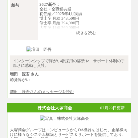
2027新卒：
給与
全社・全職種共通
初任給／2025年4月実績
博士卒 月給 343,500円
修士卒 月給 294,000円
大学卒 月給 269,000円
※試用期間の給与に変更はございません
+ 続きを読む
中途：
経験・能力を考慮し、下記を下限として決定し
ます。
2025年新卒初任給 大学卒／月給 大学卒269,000
円
インターンシップで障がい者採用の姿勢や、サポート体制の手
厚さに感動し入社。
増田 匠吾 さん
聴覚障がい
増田 匠吾さんのメッセージを読む
株式会社大塚商会
07月29日更新
大塚商会グループはコンピュータからOA機器をはじめ、企業様向
けに様々なシステム構築とサービス＆サポートを提供しており、