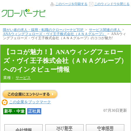
コ
このページを印刷する
このウィンドウを閉じる
コ
が
魅
力！
本
文
障がい者の求人・採用・転職のクローバーナビTOP
>
サービス関連の求人
>
へ
ANAウィングフェローズ・ヴイ王子株式会社（ＡＮＡグループ）
>
ANAウィ
ングフェローズ・ヴイ王子株式会社（ＡＮＡグループ）のココが魅力!
【ココが魅力！】ANAウィングフェロー
ズ・ヴイ王子株式会社（ＡＮＡグループ）
へのインタビュー情報
業種：
サービス
この企業をブックマーク
07月30日更新
新卒・中途
正社員
2027新卒
中途採用
会社情報