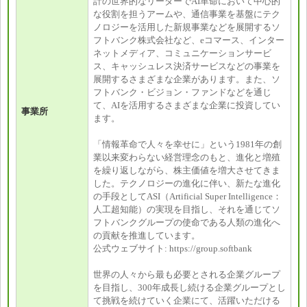
計の世界的なリーダーでAI革命において中心的
な役割を担うアームや、通信事業を基盤にテク
ノロジーを活用した新規事業などを展開するソ
フトバンク株式会社など、eコマース、インター
ネットメディア、コミュニケーションサービ
ス、キャッシュレス決済サービスなどの事業を
展開するさまざまな企業があります。また、ソ
フトバンク・ビジョン・ファンドなどを通じ
て、AIを活用するさまざまな企業に投資してい
事業所
ます。
「情報革命で人々を幸せに」という1981年の創
業以来変わらない経営理念のもと、進化と増殖
を繰り返しながら、株主価値を増大させてきま
した。テクノロジーの進化に伴い、新たな進化
の手段としてASI（Artificial Super Intelligence：
人工超知能）の実現を目指し、それを通じてソ
フトバンクグループの使命である人類の進化へ
の貢献を推進しています。
公式ウェブサイト: https://group.softbank
世界の人々から最も必要とされる企業グループ
を目指し、300年成長し続ける企業グループとし
て挑戦を続けていく企業にて、活躍いただける