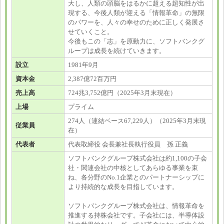
大し、人類の頭脳をはるかに超える超知性が出
現する、今後人類が迎える「情報革命」の無限
のパワーを、人々の幸せのために正しく発展さ
せていくこと。
今後もこの「志」を原動力に、ソフトバンクグ
ループは成長を続けていきます。
設立
1981年9月
資本金
2,387億72百万円
売上高
724兆3,752億円（2025年3月末現在）
上場
プライム
274人（連結ベース67,229人）（2025年3月末現
従業員
在）
代表者
代表取締役 会長兼社長執行役員 孫 正義
ソフトバンクグループ株式会社は約1,100の子会
社・関連会社の中核としてあらゆる事業を束
ね、各分野のNo.1企業とのパートナーシップに
より持続的な成長を目指しています。
ソフトバンクグループ株式会社は、情報革命を
推進する持株会社です。子会社には、半導体設