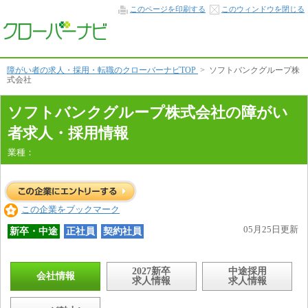
会
このページを印刷する
このウィンドウを閉じる
社
情
報
本
文
へ
障がい者の求人・採用・転職のクローバーナビTOP
>
ソフトバンクグループ株
式会社
ソフトバンクグループ株式会社の障がい
者求人・採用情報
業種：
この企業をブックマーク
05月25日更新
新卒・中途
正社員
契約社員
2027新卒
中途採用
会社情報
求人情報
求人情報