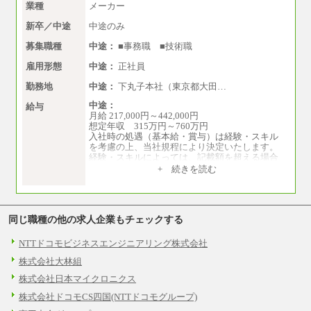
業種
メーカー
新卒／中途
中途のみ
募集職種
中途：
■事務職 ■技術職
雇用形態
中途：
正社員
勤務地
中途：
下丸子本社（東京都大田…
中途：
給与
月給 217,000円～442,000円
想定年収 315万円～760万円
入社時の処遇（基本給・賞与）は経験・スキル
を考慮の上、当社規程により決定いたします。
経験・スキルによっては、記載額を超える場合
もあります。
+ 続きを読む
※試用期間中も給与に変更はございません。
同じ職種の他の求人企業もチェックする
NTTドコモビジネスエンジニアリング株式会社
株式会社大林組
株式会社日本マイクロニクス
株式会社ドコモCS四国(NTTドコモグループ)