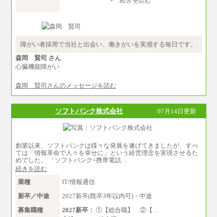
+ 続きを読む
（５）235,000円（月給）～
※経験・年齢などを考慮のうえ、当社規程によ
り優遇します。
※業務内容・勤務形態に応じて、上記給与の範
囲内でご相談をさせていただく事があります
※試用期間中も給与に変更はございません
障がい者採用で当社と出会い、働きがいを実感する毎日です。
森岡 賢司 さん
心臓機能障がい
森岡 賢司さんのメッセージを読む
ソフトバンク株式会社
07月14日更新
創業以来、ソフトバンクは様々な発展を遂げてきましたが、すべ
ては「情報革命で人々を幸せに」という経営理念を実現させるた
めでした。 「ソフトバンク=携帯電話…
続きを読む
業種
IT/情報通信
新卒／中途
2027新卒(既卒3年以内可)・中途
募集職種
2027新卒：
①【総合職】 ②【…