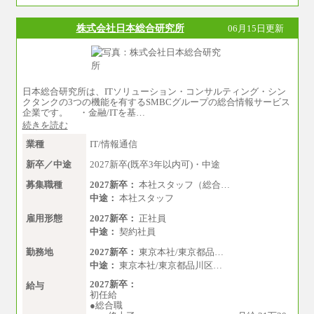
ございません。
※一般事務職種（CS職）の大学院修了者は大学
卒の金額を最低額とし、
株式会社日本総合研究所
06月15日更新
経験・能力を考慮のうえ、当社規程に基づき決
定いたします。
中途：
下記は新卒採用の給与です。経験者採用の場
合、下記を再下限としてご経験に応じた金額と
なります。
日本総合研究所は、ITソリューション・コンサルティング・シン
クタンクの3つの機能を有するSMBCグループの総合情報サービス
（1）【正社員】一般事務職種（CS職）：月給25
企業です。 ・金融/ITを基…
5,000円（大学卒）
続きを読む
（2）【正社員】総合職：月給300,000円（大学
卒）
業種
IT/情報通信
※試用期間も同額
新卒／中途
2027新卒(既卒3年以内可)・中途
募集職種
2027新卒：
本社スタッフ（総合…
中途：
本社スタッフ
雇用形態
2027新卒：
正社員
中途：
契約社員
勤務地
2027新卒：
東京本社/東京都品…
中途：
東京本社/東京都品川区…
2027新卒：
給与
初任給
●総合職