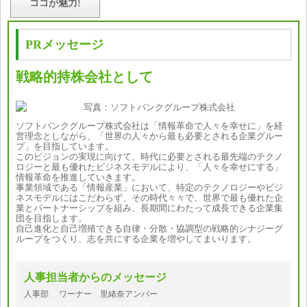
ココが魅力!
PRメッセージ
戦略的持株会社として
ソフトバンクグループ株式会社は「情報革命で人々を幸せに」を経
営理念としながら、「世界の人々から最も必要とされる企業グルー
プ」を目指しています。
このビジョンの実現に向けて、時代に必要とされる最先端のテクノ
ロジーと最も優れたビジネスモデルにより、「人々を幸せにする」
情報革命を推進していきます。
事業領域である「情報産業」において、特定のテクノロジーやビジ
ネスモデルにはこだわらず、その時代々々で、世界で最も優れた企
業とパートナーシップを組み、長期間にわたって成長できる企業集
団を目指します。
自己進化と自己増殖できる自律・分散・協調型の戦略的シナジーグ
ループをつくり、志を共にする企業を増やしてまいります。
人事担当者からのメッセージ
人事部 ワーナー 里緒奈アンバー