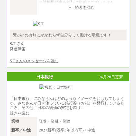
※試用期間中も給与に変更はございません
中途：
+ 続きを読む
①技術職 月給300,000円以上
②事務職 月給275,000円以上
※経験・スキルを考慮の上、当社規程により決
定いたします。
※試用期間中も給与に変更はございません。
障がいの有無にかかわらず自分らしく働ける環境です！
S.T さん
発達障害
S.Tさんのメッセージを読む
日本銀行
04月28日更新
「日本銀行」にみなさんはどのようなイメージをおもちでしょう
か。みなさんが日々使っている銀行券（お札）を発行していると
ころ、その他、日本の物価の安定を図り…
続きを読む
業種
証券・金融・保険
新卒／中途
2027新卒(既卒3年以内可)・中途