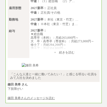
中途：
（1）総合職 （2）ア…
雇用形態
2027新卒：
正社員
中途：
正社員/その他
勤務地
2027新卒：
本社（東京・竹芝）…
中途：
※本社（東京・竹芝）ま…
2027新卒：
給与
▼総合職
高専卒（本科）：月給263,000円～
大 卒・高専卒（専攻科）：月給273,000円～
修士了：月給294,200円～
博士了：月給304,800円～
+ 続きを読む
※卓越した能力、高度な技術や実績をお持ちの
方で、それらを入社後の実業務において発揮で
きると認められる場合は、 上記の給与に関わら
ず個別設定することがあります
▼アソシエイト職
「こんな人達と一緒に働いてみたい！」と感じる明るい社員を
月給235,000円
みて入社を決めました
全職種2025年度実績
鎌田 美希 さん
下肢障がい
※営業職に支給するインセンティブは除く
※試用期間中も給与に変更はございません
鎌田 美希さんのメッセージを読む
中途：
基本月給／20万5000円以上(正社員・準社員）