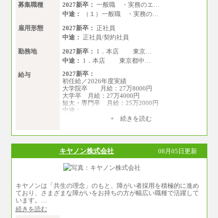
募集職種
2027新卒：
一般職 ・実務のエ…
中途：
（１）一般職 ・実務の…
雇用形態
2027新卒：
正社員
中途：
正社員/契約社員
勤務地
2027新卒：
1．本店 東京…
中途：
1．本店 東京都中…
2027新卒：
給与
初任給／2026年度実績
大学院卒 月給：27万8000円
大学卒 月給：27万4000円
短大・専門卒 月給：25万2000円
中途：
（１）（２）共通
+ 続きを読む
月給：24万0000円～34万8420円
※職務経験等を考慮し決定いたします。
※試用期間中も給与に変更はございません
キヤノン株式会社
08月05日更新
キヤノンは「共生の理念」のもと、障がい者採用を積極的に進め
ており、さまざまな障がいをお持ちの方が幅広い職種で活躍して
います。…
続きを読む