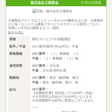
株式会社大塚商会
07月29日更新
大塚商会グループはコンピュータからOA機器をはじめ、企業様向
けに様々なシステム構築とサービス＆サポートを提供しており、
全国に130万社の顧客をもつ、国内…
続きを読む
業種
商社/サービス/IT/情報通信
新卒／中途
2027新卒(既卒2年以内可)・中途
募集職種
2027新卒：
（１）事務職 （２…
中途：
（１）事務職 （２）物…
雇用形態
2027新卒：
正社員
中途：
正社員/契約社員
勤務地
2027新卒：
東京（飯田橋、菊川…
中途：
東京（飯田橋、菊川、西…
2027新卒：
給与
【全職種共通】初任給／274,000円（月給）
※大学院卒は月給が278,000円となります。
※試用期間中も給与に変更はございません
中途：
（１）～（４）274,000円（月給）～