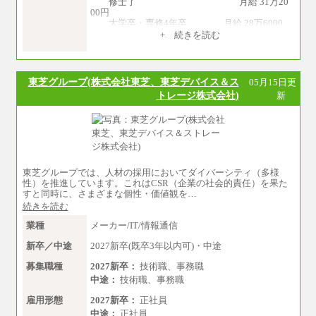
修士了 月給 31万20
00円
大学卒・専修4年卒 月給 28万6000
円
+ 続きを読む
専門3年卒 月給 27万円
専門2年・短大・高専卒 月給 26万円
※博士課程修了は修士了の金額を最低額と
し、経験・能力を考慮のうえ、当社規程に基づ
東芝グループ(株式会社東芝、東芝デバイス＆ス
05月15日更
き決定いたします。
トレージ株式会社)
新
●一般職
大学卒 月給 25万30
00円
中途：
月給250,000円～300,000円
※ご経験を考慮の上決定します
※試用期間はありません
東芝グループでは、人材の採用においてダイバーシティ（多様
性）を推進しています。これはCSR（企業の社会的責任）を果た
すと同時に、さまざまな個性・価値観を…
続きを読む
業種
メーカー/IT/情報通信
新卒／中途
2027新卒(既卒3年以内可)・中途
募集職種
2027新卒：
技術職、事務職
中途：
技術職、事務職
雇用形態
2027新卒：
正社員
中途：
正社員