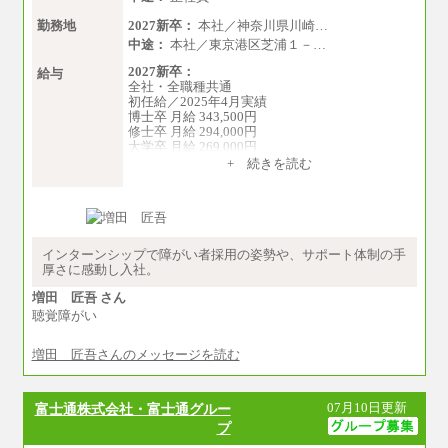
勤務地
2027新卒：
本社／神奈川県川崎…
中途：
本社／東京港区芝浦１－…
2027新卒：
給与
全社・全職種共通
初任給／2025年4月実績
博士卒 月給 343,500円
修士卒 月給 294,000円
大学卒 月給 269,000円
※試用期間の給与に変更はございません
+ 続きを読む
中途：
経験・能力を考慮し、下記を下限として決定し
ます。
2025年新卒初任給 大学卒／月給 大学卒269,000
円
インターンシップで障がい者採用の姿勢や、サポート体制の手
厚さに感動し入社。
増田 匠吾 さん
聴覚障がい
増田 匠吾さんのメッセージを読む
07月10日更新
富士通株式会社・富士通グルー
プ