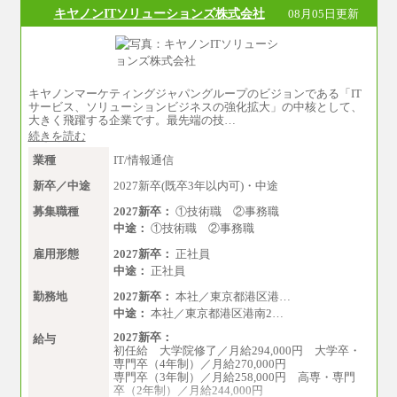
※経験、能力を考慮の上、当社規定により
キヤノンITソリューションズ株式会社
08月05日更新
優遇いたします
※自己成長支援金(10,000円）を含む
※別途、Workstyle支援金(月額4,000円）
キヤノンマーケティングジャパングループのビジョンである「IT
サービス、ソリューションビジネスの強化拡大」の中核として、
大きく飛躍する企業です。最先端の技…
続きを読む
業種
IT/情報通信
新卒／中途
2027新卒(既卒3年以内可)・中途
募集職種
2027新卒：
①技術職 ②事務職
中途：
①技術職 ②事務職
雇用形態
2027新卒：
正社員
中途：
正社員
勤務地
2027新卒：
本社／東京都港区港…
中途：
本社／東京都港区港南2…
2027新卒：
給与
初任給 大学院修了／月給294,000円 大学卒・
専門卒（4年制）／月給270,000円
専門卒（3年制）／月給258,000円 高専・専門
卒（2年制）／月給244,000円