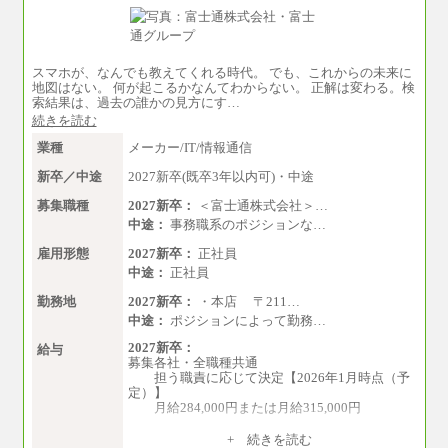
スマホが、なんでも教えてくれる時代。 でも、これからの未来に
地図はない。 何が起こるかなんてわからない。 正解は変わる。検
索結果は、過去の誰かの見方にす…
続きを読む
業種
メーカー/IT/情報通信
新卒／中途
2027新卒(既卒3年以内可)・中途
募集職種
2027新卒：
＜富士通株式会社＞…
中途：
事務職系のポジションな…
雇用形態
2027新卒：
正社員
中途：
正社員
勤務地
2027新卒：
・本店 〒211…
中途：
ポジションによって勤務…
2027新卒：
給与
募集各社・全職種共通
担う職責に応じて決定【2026年1月時点（予
定）】
月給284,000円または月給315,000円
※入社後早期から、自律的な業務遂行が求
+ 続きを読む