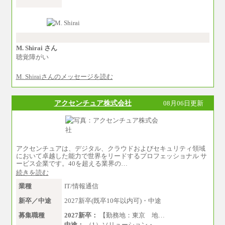
められる職務を担う方については、月額給与315,
000円です。
なお、高度なスキルや専門性を持ち、よ
り高い職責を担う方については、さらに高い金
額を個別に設定します。
※習熟度を上げるための育成が一定期間必
要で上司の指示に基づき職務を遂行する方につ
M. Shirai さん
いては、月額給与284,000円となります。
聴覚障がい
※個別に設定する給与については、選考の
過程で決定していきます。
M. Shiraiさんのメッセージを読む
※上記に加え、所定労働時間外に勤務をし
た場合には、時間外勤務手当を支給します。
※試用期間中も給与に変更はございませ
ん。
アクセンチュア株式会社
08月06日更新
中途：
＜募集各社・全職種共通＞
月給21万円以上～
※試用期間中の給与に変更はありません。
アクセンチュアは、デジタル、クラウドおよびセキュリティ領域
※経験・能力を考慮し、当社規定により決定い
において卓越した能力で世界をリードするプロフェッショナル サ
たします。
ービス企業です。40を超える業界の…
続きを読む
業種
IT/情報通信
新卒／中途
2027新卒(既卒10年以内可)・中途
募集職種
2027新卒：
【勤務地：東京 地…
中途：
（1）ソリューション・…