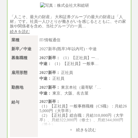
「人こそ、最大の財産」 大和証券グループの最大の財産は「人
材」です。社員一人ひとりが働きがいを感じるとともに、その家
族や関係者を含め、当社グループの一員…
続きを読む
業種
IT/情報通信
新卒／中途
2027新卒(既卒3年以内可)・中途
募集職種
2027新卒：
（1）【正社員】一…
中途：
（1）【正社員】一般事…
雇用形態
2027新卒：
正社員
中途：
正社員
勤務地
2027新卒：
東京本社（最寄駅「…
中途：
東京、大阪、名古屋
2027新卒：
給与
（1）【正社員】一般事務職種（CS職）：月給26
5,000円（大学卒）
（2）【正社員】総合職：月給310,000円（大学
卒）、月給322,000円（修士）、月給344,000円
（博士）
+ 続きを読む
※見習期間（試用期間、3か月）も給与に変更は