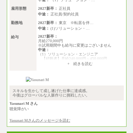
雇用形態
2027新卒：
正社員
中途：
正社員/契約社員
勤務地
2027新卒：
東京 ※転居を伴…
中途：
(1)ソリューション・…
2027新卒：
給与
月給270,000円
※試用期間中も給与に変更はございません
中途：
（1）ソリューション・エンジニア
【経験者】月給240,000円～450,000円
※地域や業務内容によって変動がありま
+ 続きを読む
す
【未経験者】月給210,000円～340,000円
※地域や業務内容によって変動がありま
す
（2）一般事務
スキルを生かして成し遂げた仕事に達成感。
月給210,000円～350,000円
今後はグローバルな人脈作りに挑戦したい。
※地域や業務内容によって変動があります
Yasunari M さん
（3）庶務/軽作業
聴覚障がい
月給220,000円～250,000円
Yasunari Mさんのメッセージを読む
※試用期間中も給与に変更はございません