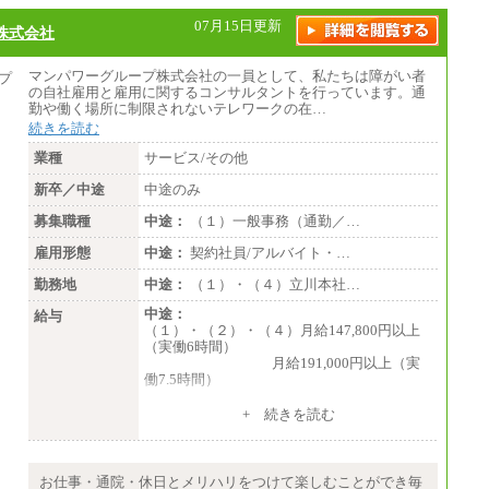
＜有期社員コース＞
■(株)JTBビジネストランスフォーム
07月15日更新
株式会社
有期契約職 月給185,000～195,000円
※詳細はJTBキャリアサイトよりご確認くだ
さい。
マンパワーグループ株式会社の一員として、私たちは障がい者
の自社雇用と雇用に関するコンサルタントを行っています。通
■(株)JTBパブリッシング ※2027年新卒募集
勤や働く場所に制限されないテレワークの在…
終了
続きを読む
総合職 月給241,000円
中途：
業種
サービス/その他
①月給227,000円以上
②月給212,000円以上
新卒／中途
中途のみ
③月給172,500円以上
④月給23万円～37万円
募集職種
中途：
（１）一般事務（通勤／…
⑤月給20万円～25万円
⑥月給33万円～48万円
雇用形態
中途：
契約社員/アルバイト・…
⑦月給271,000円以上
⑧～⑮月給200,000円〜月給400,000円
勤務地
中途：
（１）・（４）立川本社…
⑯月給185,000円以上
⑰月給237,000円以上
中途：
給与
⑱月給212,000円以上
（１）・（２）・（４）月給147,800円以上
⑲東京：月給202,000 円以上 、京都：月給19
（実働6時間）
3,000 円以上
月給191,000円以上（実
⑳月給205,000円以上
働7.5時間）
㉑月給185,000 円以上
㉒月給185,000 円以上
（３）月給191,000円以上（実働7.5時間）
+ 続きを読む
㉓月給224,500円以上
※全コース共通※ 能力・経験・勤務地など
（５）月給147,800円以上（実働6時間）
により異なります
-----
※試用期間中も給与に変更はございません。
時給 1,226円（実働4.5時間）
お仕事・通院・休日とメリハリをつけて楽しむことができ毎