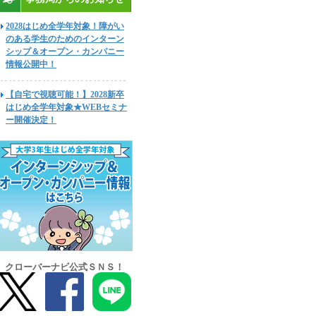
2028はじめ全学年対象！障がい
のある学生のためのインターン
シップ＆オープン・カンパニー
情報公開中！
【自宅で視聴可能！】2028新卒
はじめ全学年対象★WEBセミナ
ー開催決定！
クローバーナビ公式ＳＮＳ！