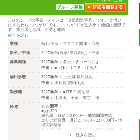
JTBグループの事業ドメインは「交流創造事業」です。 交流と
はすなわち“つながり”です。“つながり”が生み出す価値は無限で
す。旅行者と地域、企業と地域、…
続きを読む
業種
商社/出版・マスコミ関連・広告…
新卒／中途
2027新卒(既卒3年以内可)・中途
募集職種
2027新卒：
各社・各コースによ…
中途：
■（株）ＪＴＢ ①法人…
雇用形態
2027新卒：
正社員/契約社員
中途：
正社員/契約社員
勤務地
2027新卒：
■JTB 沖縄を除…
中途：
①埼玉、千葉、東京、神…
2027新卒：
給与
■(株)JTB
総合職 月給242,000円＋地域間調整給
エリア総合職 月給217,000～227,000円＋地
域間調整給
個人専門職 月給202,000～202,000円＋地
域間調整給
+ 続きを読む
※詳細はJTBキャリアサイトよりご確認くだ