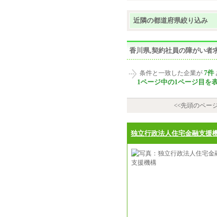
近隣の都道府県絞り込み
香川県,契約社員の障がい者
7件
条件と一致した企業が
1ページ中の1ページ目を
<<先頭のペー
独立行政法人住宅金融支援