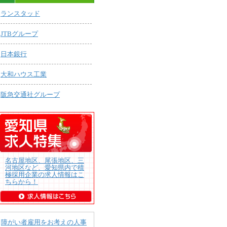
ランスタッド
JTBグループ
日本銀行
大和ハウス工業
阪急交通社グループ
名古屋地区、尾張地区、三
河地区など、愛知県内で積
極採用企業の求人情報はこ
ちらから！
障がい者雇用をお考えの人事