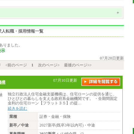
+
求人転職・採用情報一覧
ありました。
表示
07月28日更新
ジ
<前のページ
1
次のページ>
最後のページ>>
07月10日更新
機構
独立行政法人住宅金融支援機構は、住宅ローンの提供を通じ、
ひとびとの暮らしを支える政府系金融機関です。 ・全期間固定
金利の住宅ローン【フラット３５】の提…
続きを読む
業種
証券・金融・保険
新卒／中途
2027新卒(既卒3年以内可)・中途
募集職種
2027新卒：
(1)総合職 (2…