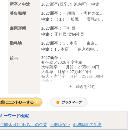
新卒／中途
時間外手当を支給。
2027新卒(既卒3年以内可)・中途
募集職種
2027新卒：
一般職 ・実務のエ…
■（株）JTBグローバルマーケティング＆トラ
ベル
中途：
（１）一般職 ・実務の…
総合職 月給242,000円＋地域間調整給
訪日事業職 月給202,000～227,000円＋地域
雇用形態
2027新卒：
正社員
間調整給
中途：
正社員/契約社員
※詳細はJTBキャリアサイトよりご確認くだ
さい。
勤務地
2027新卒：
1．本店 東京…
中途：
1．本店 東京都中…
■(株)JTBビジネストランスフォーム
総合職 月給205,000～225,000円＋地域間調
2027新卒：
給与
整給
初任給／2026年度実績
エリア総合職 月給185,000円＋地域間調整
大学院卒 月給：27万8000円
給
大学卒 月給：27万4000円
※詳細はJTBキャリアサイトよりご確認くだ
短大・専門卒 月給：25万2000円
さい。
中途：
（１）（２）共通
+ 続きを読む
■(株)JTBデータサービス ※2027年新卒募集
月給：24万0000円～34万8420円
終了
※職務経験等を考慮し決定いたします。
総合職 月給186,000～194,000円＋地域手当
※試用期間中も給与に変更はございません
※詳細はJTBキャリアサイトよりご確認くだ
さい。
キーワード検索]
■I&Jデジタルイノベーション(株)
総合職 月給224,500～242,600円＋地域手当
年間休日120日以上の企業
下肢障がい
勤務時間の配慮
※詳細はJTBキャリアサイトよりご確認くだ
さい。