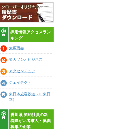
採用情報アクセスラン
キング
大塚商会
楽天ソシオビジネス
アクセンチュア
ジェイテクト
東日本旅客鉄道（JR東日
本）
香川県,契約社員の新
着障がい者求人・就職
募集の企業