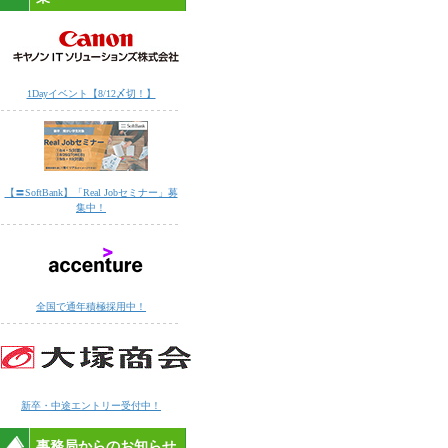
1Dayイベント【8/12〆切！】
【〓SoftBank】「Real Jobセミナー」募
集中！
全国で通年積極採用中！
新卒・中途エントリー受付中！
事務局からのお知らせ