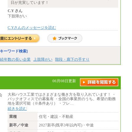
※基本給に加算して以下手当有（いず
日が充実しています！
れも時間額換算額）
・退職金相当手当 37円
C.Y さん
・賞与相当手当 127円
下肢障がい
合計時給額 1,390円
C.Yさんのメッセージを読む
※全ての求人において試用期間中も給与に変
更はございません。
キーワード検索]
続年数の長い企業
上肢障がい
階段・廊下の手すり
06月08日更新
大和ハウス工業ではさまざまな働き方を取り入れています！ ・
バックオフィスでの募集有 ・全国の事業所のうち、希望の勤務
地を選択可能（※条件あり） ・フレ…
続きを読む
業種
住宅・建設・不動産
新卒／中途
2027新卒(既卒3年以内可)・中途