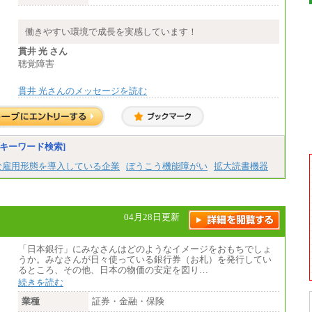
さい。
■(株)JTB商事
働きやすい環境で成長を実感しています！
総合職 月給208,000～235,000円
エリア総合職 月給180,000～205,000円＋地
貫井 光 さん
域手当
聴覚障害
※詳細はJTBキャリアサイトよりご確認くだ
さい。
貫井 光さんのメッセージを読む
■(株)JTBパブリッシング ※2027年新卒募集
終了
総合職 月給271,000円
■(株)JTBビジネストラベルソリューションズ
キーワード検索]
総合職 月給220,000～230,000円＋地域間調
整給
な雇用形態を導入している企業
ぼうこう機能障がい
拡大読書機器
エリア総合職 月給206,000円～214,000＋地
域間調整給
※詳細はJTBキャリアサイトよりご確認くだ
さい。
04月28日更新
■(株)JTBコミュニケーションデザイン
総合職 月給230,000円
みなし残業手当：20,000円（一律支給）※
「日本銀行」にみなさんはどのようなイメージをおもちでしょ
みなし残業手当の残業時間は10.43時間。
うか。みなさんが日々使っている銀行券（お札）を発行してい
※超過勤務手当：みなし残業時間を超える
るところ、その他、日本の物価の安定を図り…
残業時間に応じて、時間外手当等を支給。
続きを読む
エリアサポート職 月給188,000円
業種
証券・金融・保険
※超過勤務手当：残業時間については全額