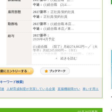
中途：
(1)総合職 (2)エ…
雇用形態
2027新卒：
正社員/契約社員
中途：
正社員/契約社員
勤務地
2027新卒：
(1)総合職 本店…
中途：
(1)総合職 本店／東…
2027新卒：
給与
2026年4月予定
(1) 総合職 （院了）月給274,862円～／（大
学卒）月給245,000円～（※1）
(2) エリア総合職 月給233,410円～（※1）
(3) アシスタントスタッフ 日給9,800円～12,
+ 続きを読む
500円（※2）
※１ 試用期間６か月（試用期間中も給与
に変更はございません）
※２ 勤務地により異なります
中途：
（1) 総合職 （院了）月給274,862円～／
キーワード検索]
（大学卒）月給245,000円～（※1）
(2) エリア総合職 月給233,410円～（※1）
関連
人材育成制度が充実している企業
直腸機能障がい
車いす用エ
(3) アシスタントスタッフ 日給9,800円～12,
500円（※2）
※１ 試用期間６か月（試用期間中も給与
に変更なし）
※２ 勤務地により異なる
05月20日更新