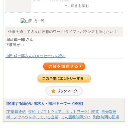
博士了：月給304,800円～
+ 続きを読む
※卓越した能力、高度な技術や実績をお持ちの方
で、それらを入社後の実業務において発揮できると
認められる場合は、 上記の給与に関わらず個別設定
することがあります
▼アソシエイト職
仕事を通して人々に理想のワーク/ライフ・バランスを届けたい！
月給235,000円
山田 成一郎 さん
全職種2025年度実績
下肢障がい
※営業職に支給するインセンティブは除く
山田 成一郎さんのメッセージを読む
※試用期間中も給与に変更はございません
中途：
基本月給／20万5000円以上(正社員・準社員）
※経験、能力を考慮の上、当社規定により優遇
いたします
※自己成長支援金(10,000円）を含む
※別途、Workstyle支援金(月額4,000円）
[関連する障がい者求人・採用キーワード検索]
IT/情報通信
技術（ソフトウェア、ネットワーク）関連
最先端技
術・ノウハウを持っている企業
じん臓機能障がい
勤務時間の配慮