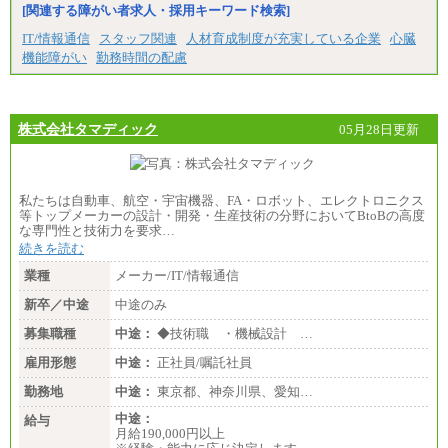
[関連する障がい者求人・採用キーワード検索]
IT/情報通信
スタッフ関連
人材育成制度が充実している企業
心臓
機能障がい
勤務時間の配慮
株式会社タマディック
05月28日更新
私たちは自動車、航空・宇宙機器、FA・ロボット、エレクトロニクス
等トップメーカーの設計・開発・生産技術の分野においてBtoBの高度
な専門性と技術力を要求…
続きを読む
業種
メーカー/IT/情報通信
新卒／中途
中途のみ
募集職種
中途：
◆技術職 ・機械設計 …
雇用形態
中途：
正社員/嘱託社員
勤務地
中途：
東京都、神奈川県、愛知…
中途：
給与
月給190,000円以上