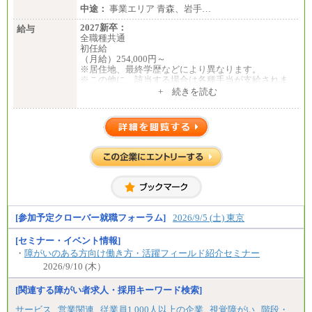
中途：
事業エリア 青森、岩手…
2027新卒：
給与
全職種共通
初任給
（月給）254,000円～
※居住地、最終学歴などにより異なります。
※この他に、該当する場合は各種手当が支給されま
す。
+ 続きを読む
※試用期間中も給与に変更はございません。
中途：
全職種共通
初任給／月給263,000円～
※居住地、年齢により異なります。
※この他に、該当する場合は各種手当が支給されま
す。
※試用期間中も給与に変更はございません
[参加予定クローバー就職フォーラム]
2026/9/5 (土) 東京
[セミナー・イベント情報]
・
障がいのある方向け働き方・活躍フィールド紹介セミナー
2026/9/10 (木）
[関連する障がい者求人・採用キーワード検索]
サービス
営業関連
従業員1,000人以上の企業
視覚障がい
階段・