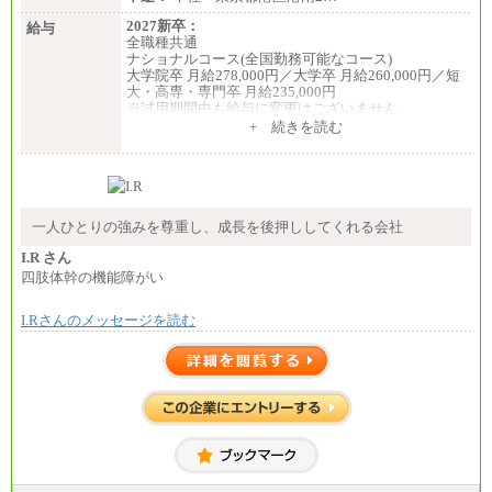
2027新卒：
給与
全職種共通
ナショナルコース(全国勤務可能なコース)
大学院卒 月給278,000円／大学卒 月給260,000円／短
大・高専・専門卒 月給235,000円
※試用期間中も給与に変更はございません
+ 続きを読む
エリアコース(一定地域であれば移動可能なコース)
大学院卒 月給264,000円／大学卒 月給250,000円／短
大・高専・専門卒 月給225,000円
※試用期間中も給与に変更はございません
中途：
月給：250,000円～400,000円
一人ひとりの強みを尊重し、成長を後押ししてくれる会社
想定年収：4,000,000円～6,000,000円
※試用期間中も給与に変更はございません。
I.R さん
四肢体幹の機能障がい
I.Rさんのメッセージを読む