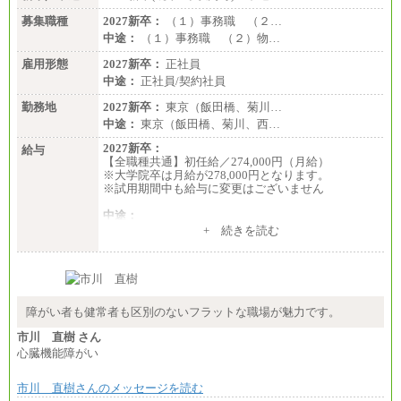
募集職種
2027新卒：
（１）事務職 （２…
中途：
（１）事務職 （２）物…
雇用形態
2027新卒：
正社員
中途：
正社員/契約社員
勤務地
2027新卒：
東京（飯田橋、菊川…
中途：
東京（飯田橋、菊川、西…
2027新卒：
給与
【全職種共通】初任給／274,000円（月給）
※大学院卒は月給が278,000円となります。
※試用期間中も給与に変更はございません
中途：
（１）～（４）274,000円（月給）～
+ 続きを読む
（５）235,000円（月給）～
※経験・年齢などを考慮のうえ、当社規程により優
遇します。
※業務内容・勤務形態に応じて、上記給与の範囲内
でご相談をさせていただく事があります
※試用期間中も給与に変更はございません
障がい者も健常者も区別のないフラットな職場が魅力です。
市川 直樹 さん
心臓機能障がい
市川 直樹さんのメッセージを読む