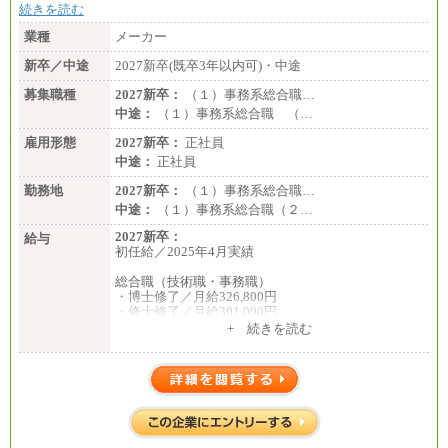
続きを読む
業種
メーカー
新卒／中途
2027新卒(既卒3年以内可)・中途
募集職種
2027新卒：
（１）事務系総合職…
中途：
（１）事務系総合職 （…
雇用形態
2027新卒：
正社員
中途：
正社員
勤務地
2027新卒：
（１）事務系総合職…
中途：
（１）事務系総合職（２…
2027新卒：
給与
初任給／2025年4月実績
総合職（技術職・事務職）
・博士修了／月給326,800円
・修士修了／月給301,000円
・大学卒／月給282,000円
+ 続きを読む
・高専卒（専攻科）／月給282,000円
・高専卒（本科）／月給256,000円
一般事務職
・博士修了、修士修了、大学卒／月給206,400円
・高専卒（専攻科）／月給206,400円
・高専卒（本科）月給197,800円
・短大卒／月給197,800円