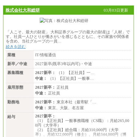
株式会社大和総研
03月03日更新
「人こそ、最大の財産」 大和証券グループの最大の財産は「人材」で
す。社員一人ひとりが働きがいを感じるとともに、その家族や関係者
を含め、当社グループの一員…
続きを読む
業種
IT/情報通信
新卒／中途
2027新卒(既卒3年以内可)・中途
募集職種
2027新卒：
（1）【正社員】一…
中途：
（1）【正社員】一般事…
雇用形態
2027新卒：
正社員
中途：
正社員
勤務地
2027新卒：
東京本社（最寄駅「…
中途：
東京、大阪、名古屋
2027新卒：
給与
（1）【正社員】一般事務職種（CS職）：月給265,00
0円（大学卒）
（2）【正社員】総合職：月給310,000円（大学
卒）、月給322,000円（修士）、月給344,000円（博