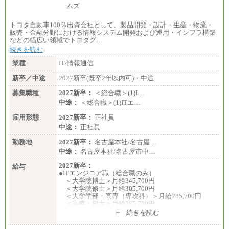
トヨタ自動車100％出資会社として、製品開発・設計・生産・物流・
販売・金融分野における情報システム開発および運用・インフラ構築
などの幅広い領域でトヨタグ…
続きを読む
業種
IT/情報通信
新卒／中途
2027新卒(既卒2年以内可)・中途
募集職種
2027新卒：
＜総合職＞(1)I…
中途：
＜総合職＞(1)ITエ…
雇用形態
2027新卒：
正社員
中途：
正社員
勤務地
2027新卒：
名古屋本社/名古屋…
中途：
名古屋本社/名古屋市中…
2027新卒：
給与
●ITエンジニア職（総合職のみ）
＜大学院博士＞月給345,700円
＜大学院修士＞月給305,700円
＜大学学部・高専（専攻科）＞月給285,700円
＜高専・短大＞月給285,700円
+ 続きを読む
●事務職（総合職／一般職）
＜大学院修士・博士＞月給：305,700円（総合職）