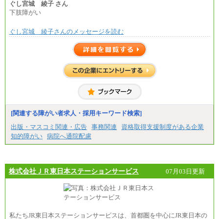
の各種手当を含む金額です）
ぐし宮城 綾子 さん
下肢障がい
ぐし宮城 綾子さんのメッセージを読む
[関連する障がい者求人・採用キーワード検索]
出版・マスコミ関連・広告
事務関連
資格取得支援制度がある企業
知的障がい
病院へ通院配慮
株式会社ＪＲ東日本ステーションサービス
07月03日更新
私たちJR東日本ステーションサービスは、首都圏を中心にJR東日本の