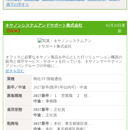
廊下の手すり
キヤノンシステムアンドサポート株式会社
02月20日更
【NEW】
新
オフィスに必要なキヤノン製品を中心としたITソリューション機器の
販売と保守サービス・サポートを行っている、キヤノンマーケティン
グジャパングループの中核に…
続きを読む
業種
商社/IT/情報通信
新卒／中途
2027新卒(既卒1年以内可)・中途
募集職種
2027新卒：
１ 営業職 ２ 技…
中途：
事務職
雇用形態
2027新卒：
正社員
中途：
正社員
勤務地
2027新卒：
本社 東京都港区港…
中途：
本社 東京都港区港南2…