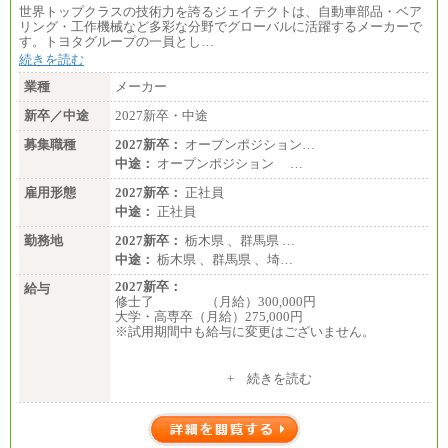
世界トップクラスの技術力を誇るジェイテクトは、自動車部品・ベア
リング・工作機械など多彩な分野でグローバルに活躍するメーカーで
す。トヨタグループの一員とし…
続きを読む
業種
メーカー
新卒／中途
2027新卒・中途
募集職種
2027新卒：
オープンポジション…
中途：
オープンポジション …
雇用形態
2027新卒：
正社員
中途：
正社員
勤務地
2027新卒：
栃木県 、群馬県 …
中途：
栃木県 、群馬県 、埼…
2027新卒：
給与
修士了 （月給）300,000円
大学・高専卒（月給）275,000円
※試用期間中も給与に変更はございません。
中途：
+ 続きを読む
修士了 （月給）300,000円
大学・高専卒（月給）275,000円
※試用期間中も給与に変更はございません。