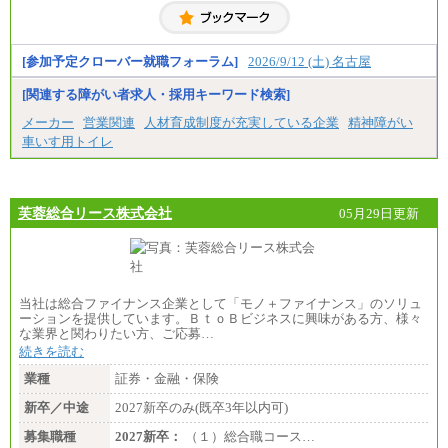
・専門卒（2年）／月給197,800円
※試用期間中も給与に変更はございません。
[参加予定クローバー就職フォーラム]
2026/9/12 (土) 名古屋
中途：
（１）（２）
[関連する障がい者求人・採用キーワード検索]
月給：270,000円～
想定年収：490万円～1,100万円
メーカー
営業関連
人材育成制度が充実している企業
精神障がい
年収例：
車いす用トイレ
・610万円/28歳・月給34万円
・1,090万円/38歳・月給59万円 *残業代・家族手当
対象外
（３）
芙蓉総合リース株式会社
05月29日更新
月給：190,000円～
想定年収：340万円～610万円
年収例：
・460万円/28歳・月給26万円
・520万円/32歳・月給29万円
当社は総合ファイナンス企業として「モノ＋ファイナンス」のソリュ
（４）
ーションを提供しています。ＢｔｏＢビジネスに興味がある方、様々
月給：201,000円～
な業界と関わりたい方、ご応募…
想定年収：360万円～680万円
続きを読む
年収例：
・520万円/32歳・月給29万円
業種
証券・金融・保険
年収例は賞与含む、残業代・家族手当含まず
新卒／中途
2027新卒のみ(既卒3年以内可)
※キャリアや能力等を考慮の上、当社規定により確
募集職種
2027新卒：
（１）総合職コース…