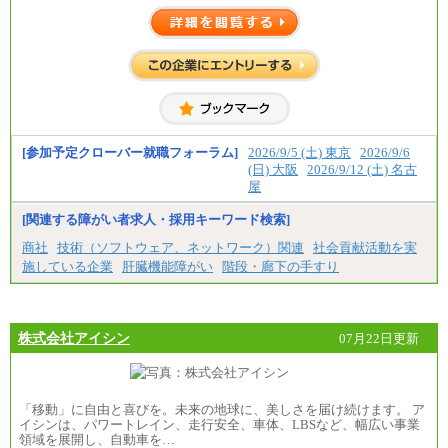
[参加予定クローバー就職フォーラム]
2026/9/5 (土) 東京
2026/9/6
(日) 大阪
2026/9/12 (土) 名古
屋
[関連する障がい者求人・採用キーワード検索]
商社
技術（ソフトウェア、ネットワーク）関連
社会貢献活動を実
施している企業
肝臓機能障がい
階段・廊下の手すり
株式会社アイシン
07月22日更新
「移動」に自由と喜びを。未来の地球に、美しさを届け続けます。 ア
イシンは、パワートレイン、走行安全、車体、LBSなど、幅広い事業
領域を展開し、自動車を…