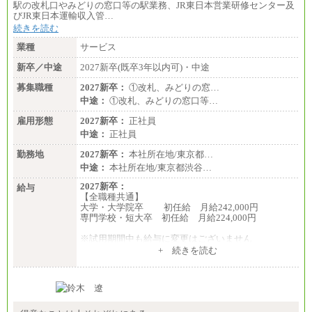
駅の改札口やみどりの窓口等の駅業務、JR東日本営業研修センター及
びJR東日本運輸収入管…
続きを読む
業種
サービス
新卒／中途
2027新卒(既卒3年以内可)・中途
募集職種
2027新卒：
①改札、みどりの窓…
中途：
①改札、みどりの窓口等…
雇用形態
2027新卒：
正社員
中途：
正社員
勤務地
2027新卒：
本社所在地/東京都…
中途：
本社所在地/東京都渋谷…
2027新卒：
給与
【全職種共通】
大学・大学院卒 初任給 月給242,000円
専門学校・短大卒 初任給 月給224,000円
※試用期間中も給与に変更はございません
中途：
+ 続きを読む
【全職種共通】
大学・大学院卒 初任給 月給242,000円
専門学校・短大卒 初任給 月給224,000円
最終学歴に応じ、上記新卒給与（高卒の場合は、月
給211,000円）を基本給とし、年齢や学歴などを考慮
して算定した調整手当を加算した額