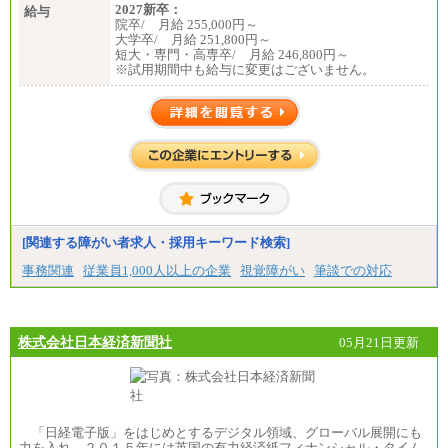
2027新卒：
給与
院卒/ 月給 255,000円～
大学卒/ 月給 251,800円～
短大・専門・高専卒/ 月給 246,800円～
※試用期間中も給与に変更はございません。
[関連する障がい者求人・採用キーワード検索]
事務関連
従業員1,000人以上の企業
視覚障がい
筆談での対応
株式会社日本経済新聞社
05月21日更新
「日経電子版」をはじめとするデジタル領域、グローバル展開にも
力を入れ、２０１５年には英国の有力経済紙フィナンシャル・タイム