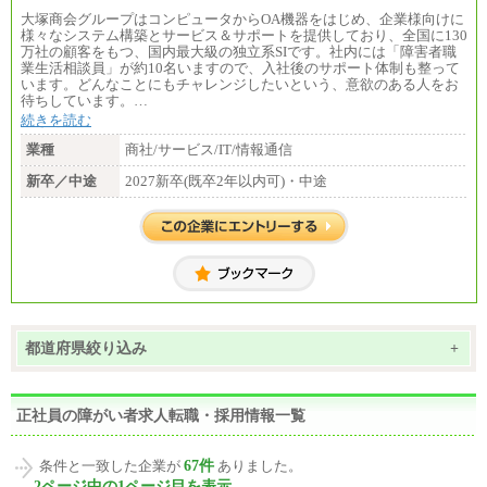
大塚商会グループはコンピュータからOA機器をはじめ、企業様向けに
様々なシステム構築とサービス＆サポートを提供しており、全国に130
万社の顧客をもつ、国内最大級の独立系SIです。社内には「障害者職
業生活相談員」が約10名いますので、入社後のサポート体制も整って
います。どんなことにもチャレンジしたいという、意欲のある人をお
待ちしています。…
続きを読む
業種
商社/サービス/IT/情報通信
新卒／中途
2027新卒(既卒2年以内可)・中途
都道府県絞り込み
+
正社員の障がい者求人転職・採用情報一覧
67件
条件と一致した企業が
ありました。
2ページ中の1ページ目を表示