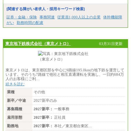
[関連する障がい者求人・採用キーワード検索]
証券・金融・保険
事務関連
従業員1,000人以上の企業
体幹機能障
がい
勤務時間の配慮
東京地下鉄株式会社（東京メトロ）
03月31日更新
東京メトロは、東京都区部を中心に9路線195.0kmの地下鉄を運営して
います。そのうち7路線で他社と相互直通運転を実施し、一日約684万
人のお客様にご利…
続きを読む
業種
その他
新卒／中途
2027新卒のみ
募集職種
2027新卒：
一般事務
雇用形態
2027新卒：
正社員
勤務地
2027新卒：
本社／東京都台東区…