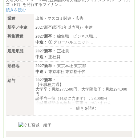
ズ（FT）を発行するフィナン…
続きを読む
業種
出版・マスコミ関連・広告
新卒／中途
2027新卒(既卒3年以内可)・中途
募集職種
2027新卒：
編集職 ビジネス職…
中途：
① グローバルユニット…
雇用形態
2027新卒：
正社員
中途：
正社員
勤務地
2027新卒：
東京本社 東京都…
中途：
東京本社 東京都千代…
2027新卒：
給与
【全職種共通】
大学卒：月給277,500円、大学院修了：月給294,000
円
諸手当一律（月給に含まず）：28,000円
※試用期間中も給与に変更はございません
中途：
+ 続きを読む
【全職種共通】
月給370,000円～
※経験・能力等を考慮の上、当社規定により決定し
ます。
※試用期間中も給与に変更はございません。
※想定年収 6,000,000円～（住居費補助、子手当など