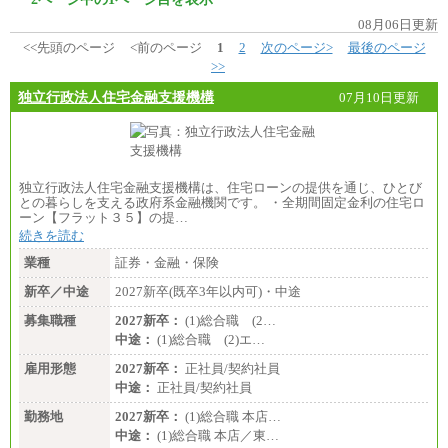
08月06日更新
<<先頭のページ
<前のページ
1
2
次のページ>
最後のページ
>>
独立行政法人住宅金融支援機構
07月10日更新
独立行政法人住宅金融支援機構は、住宅ローンの提供を通じ、ひとび
との暮らしを支える政府系金融機関です。 ・全期間固定金利の住宅ロ
ーン【フラット３５】の提…
続きを読む
業種
証券・金融・保険
新卒／中途
2027新卒(既卒3年以内可)・中途
募集職種
2027新卒：
(1)総合職 (2…
中途：
(1)総合職 (2)エ…
雇用形態
2027新卒：
正社員/契約社員
中途：
正社員/契約社員
勤務地
2027新卒：
(1)総合職 本店…
中途：
(1)総合職 本店／東…