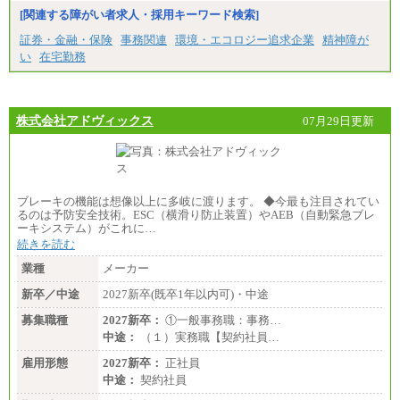
[関連する障がい者求人・採用キーワード検索]
証券・金融・保険
事務関連
環境・エコロジー追求企業
精神障が
い
在宅勤務
株式会社アドヴィックス
07月29日更新
ブレーキの機能は想像以上に多岐に渡ります。 ◆今最も注目されてい
るのは予防安全技術。ESC（横滑り防止装置）やAEB（自動緊急ブレ
ーキシステム）がこれに…
続きを読む
業種
メーカー
新卒／中途
2027新卒(既卒1年以内可)・中途
募集職種
2027新卒：
①一般事務職：事務…
中途：
（１）実務職【契約社員…
雇用形態
2027新卒：
正社員
中途：
契約社員