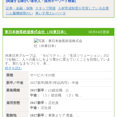
[関連する障がい者求人・採用キーワード検索]
証券・金融・保険
スタッフ関連
人材育成制度が充実している企業
じん臓機能障がい
車いす用エレベータ
東日本旅客鉄道株式会社（JR東日本）
08月04日更新
JR東日本グループは、「モビリティ」と「生活ソリューション」の2
つを軸に、人々の暮らしをより豊かに変えていくことを目指していま
す。 新たなまちづくり、未…
続きを読む
業種
サービス/その他
新卒／中途
2027新卒(既卒3年以内可)・中途
募集職種
2027新卒：
(1)総合職 (2…
中途：
（１）総合職 （２）地…
雇用形態
2027新卒：
正社員
中途：
正社員
勤務地
2027新卒：
事業エリア 青森、…