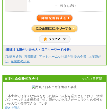
士）
+ 続きを読む
※見習期間（試用期間、3か月）も給与に変更はござ
いません。
※一般事務職種（CS職）の大学院修了者は大学卒の
金額を最低額とし、
経験・能力を考慮のうえ、当社規程に基づき決定い
たします。
中途：
下記は新卒採用の給与です。経験者採用の場合、下
記を再下限としてご経験に応じた金額となります。
（1）【正社員】一般事務職種（CS職）：月給255,00
0円（大学卒）
[関連する障がい者求人・採用キーワード検索]
（2）【正社員】総合職：月給300,000円（大学卒）
IT/情報通信
営業関連
アットホームな社風が自慢の企業
上肢障が
※試用期間も同額
い
産業医の設置
日本生命保険相互会社
04月16日更新
日本生命では様々な強みをもった幅広い人材を必要としており、活躍
のフィールドは多種多様です。障がいのある方が一人ひとりの個性を
いかんなく発揮できる、“サポ…
続きを読む