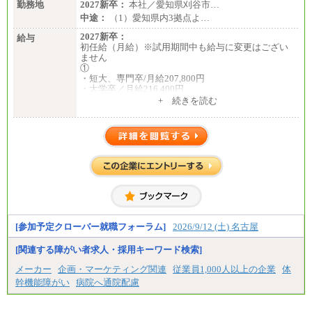
勤務地
2027新卒：
本社／愛知県刈谷市…
中途：
（1）愛知県内3拠点よ…
2027新卒：
給与
初任給（月給）※試用期間中も給与に変更はござい
ません
①
・短大、専門卒/月給207,800円
・大学卒／月給216,400円
※大学院修了は大学卒の金額を最低額とし、経験・
+ 続きを読む
能力を考慮のうえ当社規程に基づき決定いたしま
す。
②③
・修士了／月給301,000円
・大学卒／月給282,000円
※技術系応募における、博士課程修了は大学卒(また
は修士了)の金額を最低額とし、経験・能力を考慮の
うえ当社規程に基づき決定いたします。
中途：
[参加予定クローバー就職フォーラム]
2026/9/12 (土) 名古屋
（1）月給 246,660円
（2）時間給 1,500円/月給モデル\337,000～
[関連する障がい者求人・採用キーワード検索]
メーカー
企画・マーケティング関連
従業員1,000人以上の企業
体
幹機能障がい
病院へ通院配慮