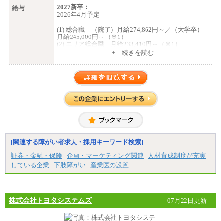
2027新卒：
給与
2026年4月予定
(1) 総合職 （院了）月給274,862円～／（大学卒）
月給245,000円～（※1）
(2) エリア総合職 月給233,410円～（※1）
(3) アシスタントスタッフ 日給9,800円～12,500円
+ 続きを読む
（※2）
※１ 試用期間６か月（試用期間中も給与に変更
はございません）
※２ 勤務地により異なります
中途：
（1) 総合職 （院了）月給274,862円～／（大学卒）
月給245,000円～（※1）
(2) エリア総合職 月給233,410円～（※1）
(3) アシスタントスタッフ 日給9,800円～12,500円
（※2）
※１ 試用期間６か月（試用期間中も給与に変更
なし）
[関連する障がい者求人・採用キーワード検索]
※２ 勤務地により異なる
証券・金融・保険
企画・マーケティング関連
人材育成制度が充実
している企業
下肢障がい
産業医の設置
株式会社トヨタシステムズ
07月22日更新