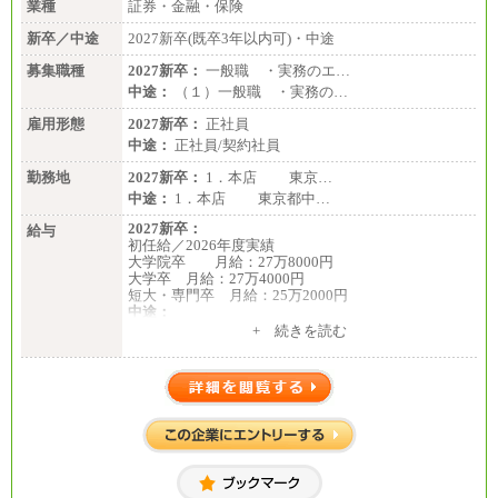
業種
証券・金融・保険
新卒／中途
2027新卒(既卒3年以内可)・中途
募集職種
2027新卒：
一般職 ・実務のエ…
中途：
（１）一般職 ・実務の…
雇用形態
2027新卒：
正社員
中途：
正社員/契約社員
勤務地
2027新卒：
1．本店 東京…
中途：
1．本店 東京都中…
2027新卒：
給与
初任給／2026年度実績
大学院卒 月給：27万8000円
大学卒 月給：27万4000円
短大・専門卒 月給：25万2000円
中途：
（１）（２）共通
+ 続きを読む
月給：24万0000円～34万8420円
※職務経験等を考慮し決定いたします。
※試用期間中も給与に変更はございません