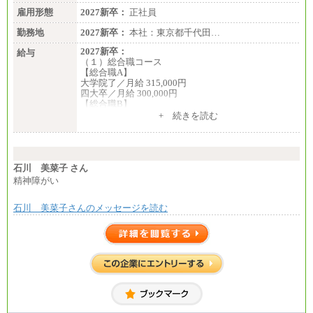
定します
※残業手当：別途支給
雇用形態
2027新卒：
正社員
※固定給に固定残業代含まず
※試用期間中も給与に変更なし
勤務地
2027新卒：
本社：東京都千代田…
2027新卒：
給与
（１）総合職コース
【総合職A】
大学院了／月給 315,000円
四大卒／月給 300,000円
【総合職B】
大学院了／月給 282,000円
+ 続きを読む
四大卒／月給 270,000円
（２）業務職
月給198,300円
石川 美菜子 さん
精神障がい
石川 美菜子さんのメッセージを読む