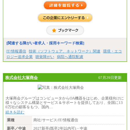
＜大学学部＞月給：285,700円（総合職）／253,10
0円（一般職）
＜高専・短大＞月給：285,700円（総合職）／248,
100円（一般職）
※試用期間中の条件変更：無
中途：
■正社員採用■
＜総合職＞
[関連する障がい者求人・採用キーワード検索]
大学院博士 ： 月給345,700円～
大学院修士 ： 月給305,700円～
IT/情報通信
技術（ソフトウェア、ネットワーク）関連
環境・エコ
大学学部・高専（専攻科）： 月給285,700円～
ロジー追求企業
聴覚障がい
病院へ通院配慮
高専・短大： 月給285,700円～
＜一般職＞
大学(学部・院)・高専（専攻科）： 月給253,100
円～
株式会社大塚商会
07月29日更新
高専・短大： 月給248,100円～
※試用期間中の条件変更：無
大塚商会グループはコンピュータからOA機器をはじめ、企業様向けに
様々なシステム構築とサービス＆サポートを提供しており、全国に13
0万社の顧客をもつ、国内…
続きを読む
業種
商社/サービス/IT/情報通信
新卒／中途
2027新卒(既卒2年以内可)・中途