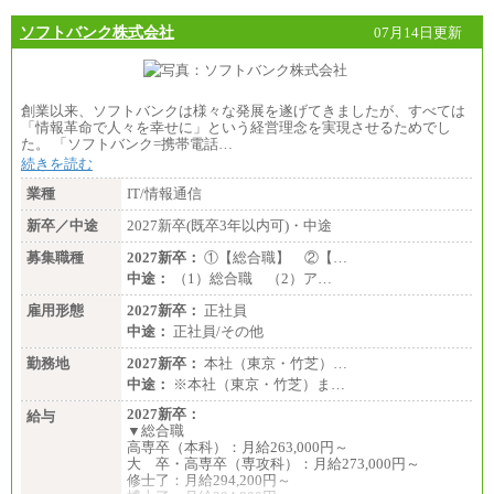
ソフトバンク株式会社
07月14日更新
創業以来、ソフトバンクは様々な発展を遂げてきましたが、すべては
「情報革命で人々を幸せに」という経営理念を実現させるためでし
た。 「ソフトバンク=携帯電話…
続きを読む
業種
IT/情報通信
新卒／中途
2027新卒(既卒3年以内可)・中途
募集職種
2027新卒：
①【総合職】 ②【…
中途：
（1）総合職 （2）ア…
雇用形態
2027新卒：
正社員
中途：
正社員/その他
勤務地
2027新卒：
本社（東京・竹芝）…
中途：
※本社（東京・竹芝）ま…
2027新卒：
給与
▼総合職
高専卒（本科）：月給263,000円～
大 卒・高専卒（専攻科）：月給273,000円～
修士了：月給294,200円～