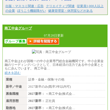
出版・マスコミ関連・広告
クリエイティブ関連
従業員1,000人以上
の企業
ぼうこう機能障がい
健康管理室・休憩室などがある
商工中金グループ
07月28日更新
商工中金はわが国唯一の中小企業専門総合金融機関です。中小企業金
融のリーディングバンクとして、日本経済の活力である中小企業とと
もに歩んでいます。 商工中金…
続きを読む
業種
証券・金融・保険/その他
新卒／中途
2027新卒のみ(既卒3年以内可)
募集職種
2027新卒：
＜商工中金(株式会…
雇用形態
2027新卒：
正社員
勤務地
2027新卒：
＜商工中金(株式会…