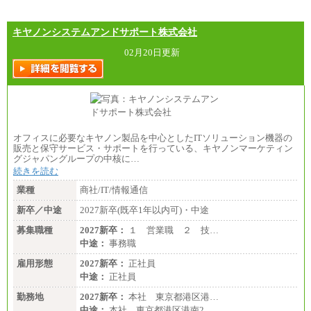
キヤノンシステムアンドサポート株式会社
02月20日更新
オフィスに必要なキヤノン製品を中心としたITソリューション機器の
販売と保守サービス・サポートを行っている、キヤノンマーケティン
グジャパングループの中核に…
続きを読む
業種
商社/IT/情報通信
新卒／中途
2027新卒(既卒1年以内可)・中途
募集職種
2027新卒：
１ 営業職 ２ 技…
中途：
事務職
雇用形態
2027新卒：
正社員
中途：
正社員
勤務地
2027新卒：
本社 東京都港区港…
中途：
本社 東京都港区港南2…