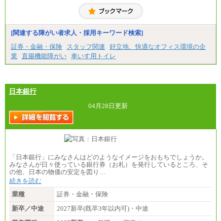
⑰月給237,000円以上
る）
⑱月給212,000円以上
固定残業／なし 試用期間／あり（6か月）
⑲東京：月給202,000 円以上 、京都：月給193,000 円
※試用期間中も給与に変更はございません。
以上
[関連する障がい者求人・採用キーワード検索]
⑳月給205,000円以上
㉑月給185,000 円以上
証券・金融・保険
スタッフ関連
好立地、快適なオフィス環境の企
㉒月給185,000 円以上
業
直腸機能障がい
車いす用トイレ
㉓月給224,500円以上
※全コース共通※ 能力・経験・勤務地などにより
異なります
※試用期間中も給与に変更はございません。
日本銀行
04月28日更新
「日本銀行」にみなさんはどのようなイメージをおもちでしょうか。
みなさんが日々使っている銀行券（お札）を発行しているところ、そ
の他、日本の物価の安定を図り…
続きを読む
業種
証券・金融・保険
新卒／中途
2027新卒(既卒3年以内可)・中途