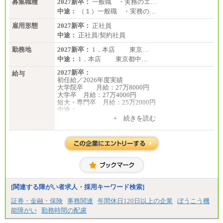
募集職種
2027新卒：
一般職 ・実務のエ…
中途：
（１）一般職 ・実務の…
雇用形態
2027新卒：
正社員
中途：
正社員/契約社員
勤務地
2027新卒：
1．本店 東京…
中途：
1．本店 東京都中…
2027新卒：
給与
初任給／2026年度実績
大学院卒 月給：27万8000円
大学卒 月給：27万4000円
短大・専門卒 月給：25万2000円
中途：
（１）（２）共通
+ 続きを読む
月給：24万0000円～34万8420円
※職務経験等を考慮し決定いたします。
※試用期間中も給与に変更はございません
[関連する障がい者求人・採用キーワード検索]
証券・金融・保険
事務関連
年間休日120日以上の企業
ぼうこう機
能障がい
勤務時間の配慮