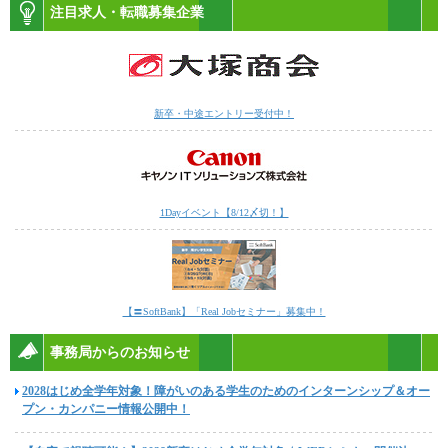
注目求人・転職募集企業
新卒・中途エントリー受付中！
1Dayイベント【8/12〆切！】
【〓SoftBank】「Real Jobセミナー」募集中！
事務局からのお知らせ
2028はじめ全学年対象！障がいのある学生のためのインターンシップ＆オー
プン・カンパニー情報公開中！