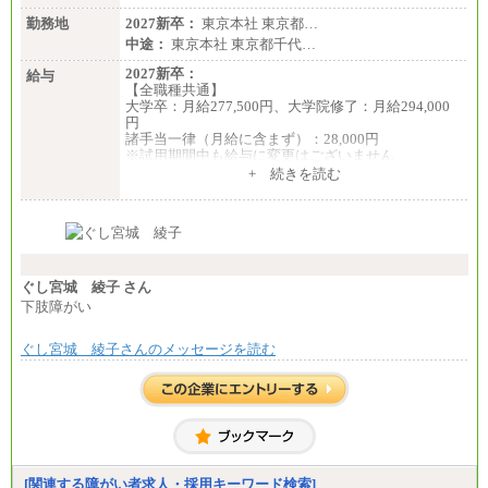
勤務地
2027新卒：
東京本社 東京都…
中途：
東京本社 東京都千代…
2027新卒：
給与
【全職種共通】
大学卒：月給277,500円、大学院修了：月給294,000
円
諸手当一律（月給に含まず）：28,000円
※試用期間中も給与に変更はございません
中途：
+ 続きを読む
【全職種共通】
月給370,000円～
※経験・能力等を考慮の上、当社規定により決定し
ます。
※試用期間中も給与に変更はございません。
※想定年収 6,000,000円～（住居費補助、子手当など
の各種手当を含む金額です）
ぐし宮城 綾子 さん
下肢障がい
ぐし宮城 綾子さんのメッセージを読む
[関連する障がい者求人・採用キーワード検索]