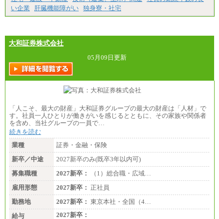
短大・高専卒/月給197,000円～222,000円
い企業
肝臓機能障がい
独身寮・社宅
※拠点型職員、特定職員の給与は、生活の拠点が定
まることによるメリットおよび地域ごとの生計費な
どの地域差指数を勘案して拠点ごとに定めていま
す。
大和証券株式会社
中途：
全職種共通
05月09日更新
月給制
226,600円～390,100円（勤務地域等により異なりま
す）
・ご経験やスキルを考慮し、選考の中で決定いたし
ます。
・試用期間中も同額支給します。
「人こそ、最大の財産」大和証券グループの最大の財産は「人材」で
す。社員一人ひとりが働きがいを感じるとともに、その家族や関係者
を含め、当社グループの一員で…
続きを読む
業種
証券・金融・保険
新卒／中途
2027新卒のみ(既卒3年以内可)
募集職種
2027新卒：
（1）総合職・広域…
雇用形態
2027新卒：
正社員
勤務地
2027新卒：
東京本社・全国（4…
2027新卒：
給与