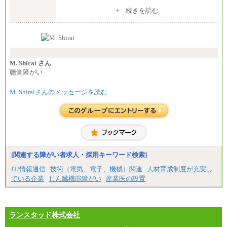
※入社後早期から、自律的な業務遂行が求めら
+ 続きを読む
れる職務を担う方については、月額給与315,000円で
す。
なお、高度なスキルや専門性を持ち、より高
い職責を担う方については、さらに高い金額を個別
に設定します。
※習熟度を上げるための育成が一定期間必要で
上司の指示に基づき職務を遂行する方については、
M. Shirai さん
月額給与284,000円となります。
聴覚障がい
※個別に設定する給与については、選考の過程
で決定していきます。
M. Shiraiさんのメッセージを読む
※上記に加え、所定労働時間外に勤務をした場
合には、時間外勤務手当を支給します。
※試用期間中も給与に変更はございません。
中途：
＜募集各社・全職種共通＞
月給21万円以上～
※試用期間中の給与に変更はありません。
[関連する障がい者求人・採用キーワード検索]
※経験・能力を考慮し、当社規定により決定いたし
IT/情報通信
技術（電気、電子、機械）関連
人材育成制度が充実し
ます。
ている企業
じん臓機能障がい
産業医の設置
ランスタッド株式会社