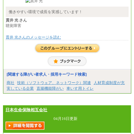
総合職 月給208,000～235,000円
エリア総合職 月給180,000～205,000円＋地域手当
※詳細はJTBキャリアサイトよりご確認ください。
働きやすい環境で成長を実感しています！
■(株)JTBパブリッシング ※2027年新卒募集終了
貫井 光 さん
総合職 月給271,000円
聴覚障害
■(株)JTBビジネストラベルソリューションズ
貫井 光さんのメッセージを読む
総合職 月給220,000～230,000円＋地域間調整給
エリア総合職 月給206,000円～214,000＋地域間調
整給
※詳細はJTBキャリアサイトよりご確認ください。
■(株)JTBコミュニケーションデザイン
総合職 月給230,000円
みなし残業手当：20,000円（一律支給）※みなし
残業手当の残業時間は10.43時間。
[関連する障がい者求人・採用キーワード検索]
※超過勤務手当：みなし残業時間を超える残業時
商社
技術（ソフトウェア、ネットワーク）関連
人材育成制度が充
間に応じて、時間外手当等を支給。
実している企業
直腸機能障がい
車いす用トイレ
エリアサポート職 月給188,000円
※超過勤務手当：残業時間については全額時間外
手当を支給。
日本生命保険相互会社
■（株）JTBグローバルマーケティング＆トラベル
総合職 月給242,000円＋地域間調整給
訪日事業職 月給202,000～227,000円＋地域間調整
04月16日更新
給
※詳細はJTBキャリアサイトよりご確認ください。