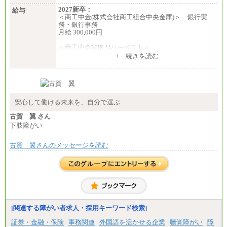
2027新卒：
給与
＜商工中金(株式会社商工組合中央金庫)＞ 銀行実
務・銀行事務
月給 300,000円
＜商工中金MIRAIハーベスト＞
月給 230,000円
+ 続きを読む
※試用期間中も給与に変更はございません
安心して働ける未来を、自分で選ぶ
古賀 翼 さん
下肢障がい
古賀 翼さんのメッセージを読む
[関連する障がい者求人・採用キーワード検索]
証券・金融・保険
事務関連
外国語を活かせる企業
聴覚障がい
障