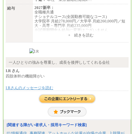
2027新卒：
給与
全職種共通
ナショナルコース(全国勤務可能なコース)
大学院卒 月給278,000円／大学卒 月給260,000円／短
大・高専・専門卒 月給235,000円
※試用期間中も給与に変更はございません
+ 続きを読む
エリアコース(一定地域であれば移動可能なコース)
大学院卒 月給264,000円／大学卒 月給250,000円／短
大・高専・専門卒 月給225,000円
※試用期間中も給与に変更はございません
中途：
月給：250,000円～400,000円
一人ひとりの強みを尊重し、成長を後押ししてくれる会社
想定年収：4,000,000円～6,000,000円
※試用期間中も給与に変更はございません。
I.R さん
四肢体幹の機能障がい
I.Rさんのメッセージを読む
[関連する障がい者求人・採用キーワード検索]
IT/情報通信
事務関連
アットホームな社風が自慢の企業
上肢障が