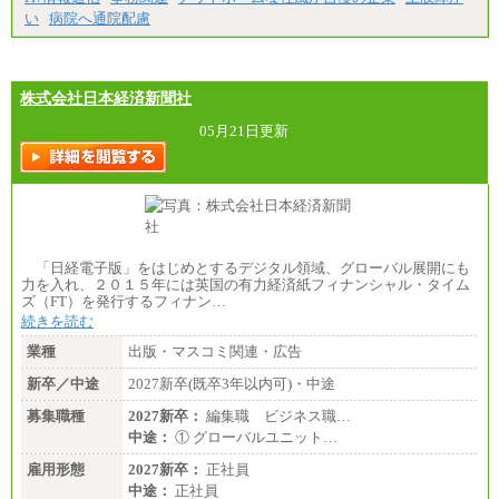
い
病院へ通院配慮
株式会社日本経済新聞社
05月21日更新
「日経電子版」をはじめとするデジタル領域、グローバル展開にも
力を入れ、２０１５年には英国の有力経済紙フィナンシャル・タイム
ズ（FT）を発行するフィナン…
続きを読む
業種
出版・マスコミ関連・広告
新卒／中途
2027新卒(既卒3年以内可)・中途
募集職種
2027新卒：
編集職 ビジネス職…
中途：
① グローバルユニット…
雇用形態
2027新卒：
正社員
中途：
正社員