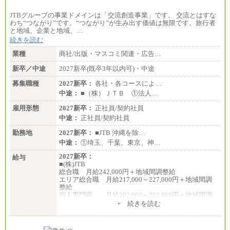
JTBグループの事業ドメインは「交流創造事業」です。 交流とはすな
わち“つながり”です。“つながり”が生み出す価値は無限です。旅行者
と地域、企業と地域、…
続きを読む
業種
商社/出版・マスコミ関連・広告…
新卒／中途
2027新卒(既卒3年以内可)・中途
募集職種
2027新卒：
各社・各コースによ…
中途：
■（株）ＪＴＢ ①法人…
雇用形態
2027新卒：
正社員/契約社員
中途：
正社員/契約社員
勤務地
2027新卒：
■JTB 沖縄を除…
中途：
①埼玉、千葉、東京、神…
2027新卒：
給与
■(株)JTB
総合職 月給242,000円＋地域間調整給
エリア総合職 月給217,000～227,000円＋地域間調
整給
個人専門職 月給202,000～202,000円＋地域間調
整給
+ 続きを読む
※詳細はJTBキャリアサイトよりご確認ください。
■(株)JTB商事