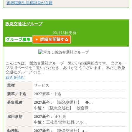
害者職業生活相談員が在籍
阪急交通社グループ
05月13日更新
こんにちは。 阪急交通社グループ 障がい者採用担当です。 当グルー
プ採用ページをご覧いただたき、ありがとうございます。 私たち阪急
交通社グループでは…
続きを読む
業種
サービス
新卒／中途
2027新卒・中途
募集職種
2027新卒：
【阪急交通社】 ◆…
中途：
【阪急交通社】 総合職…
雇用形態
2027新卒：
正社員
中途：
正社員/契約社員/アル…
勤務地
2027新卒：
【阪急交通社】 ●…