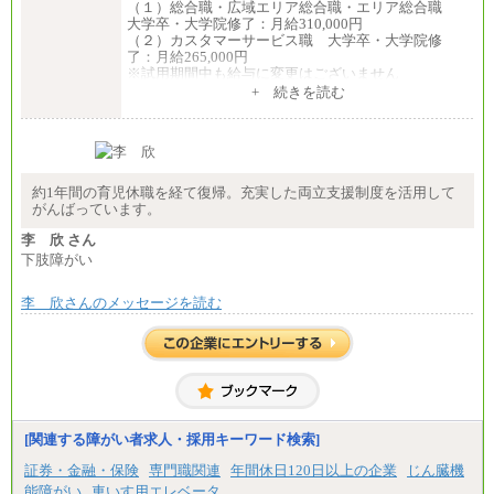
（１）総合職・広域エリア総合職・エリア総合職
大学卒・大学院修了：月給310,000円
（２）カスタマーサービス職 大学卒・大学院修
了：月給265,000円
※試用期間中も給与に変更はございません
+ 続きを読む
約1年間の育児休職を経て復帰。充実した両立支援制度を活用して
がんばっています。
李 欣 さん
下肢障がい
李 欣さんのメッセージを読む
[関連する障がい者求人・採用キーワード検索]
証券・金融・保険
専門職関連
年間休日120日以上の企業
じん臓機
能障がい
車いす用エレベータ