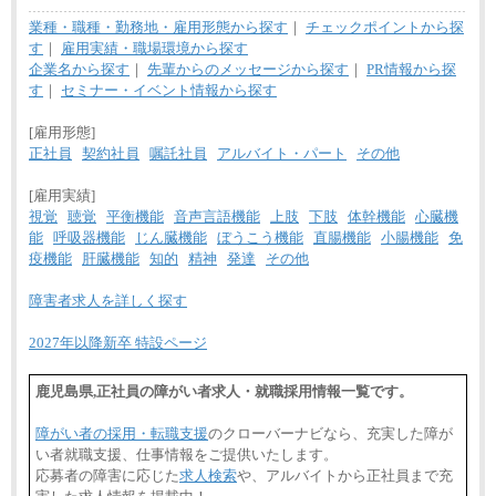
業種・職種・勤務地・雇用形態から探す
｜
チェックポイントから探
す
｜
雇用実績・職場環境から探す
企業名から探す
｜
先輩からのメッセージから探す
｜
PR情報から探
す
｜
セミナー・イベント情報から探す
[雇用形態]
正社員
契約社員
嘱託社員
アルバイト・パート
その他
[雇用実績]
視覚
聴覚
平衡機能
音声言語機能
上肢
下肢
体幹機能
心臓機
能
呼吸器機能
じん臓機能
ぼうこう機能
直腸機能
小腸機能
免
疫機能
肝臓機能
知的
精神
発達
その他
障害者求人を詳しく探す
2027年以降新卒 特設ページ
鹿児島県,正社員の障がい者求人・就職採用情報一覧です。
障がい者の採用・転職支援
のクローバーナビなら、充実した障が
い者就職支援、仕事情報をご提供いたします。
応募者の障害に応じた
求人検索
や、アルバイトから正社員まで充