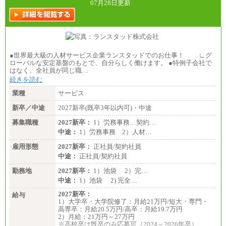
07月28日更新
●世界最大級の人材サービス企業ランスタッドでのお仕事！ ∟グ
ローバルな安定基盤のもとで、自分らしく働けます。 ●特例子会社で
はなく、全社員が同じ職…
続きを読む
業種
サービス
新卒／中途
2027新卒(既卒3年以内可)・中途
募集職種
2027新卒：
1）労務事務…契約…
中途：
1）労務事務 2）人材…
雇用形態
2027新卒：
正社員/契約社員
中途：
正社員/契約社員
勤務地
2027新卒：
1）池袋 2）完…
中途：
1）池袋 2) 完全…
2027新卒：
給与
1）大学卒・大学院修了：月給21万円/短大・専門・
高専卒：月給20.5万円/高卒：月給19.7万円
2）月給：21万円～27万円
※高校卒は既卒のみ応募可（2024～2026年卒）