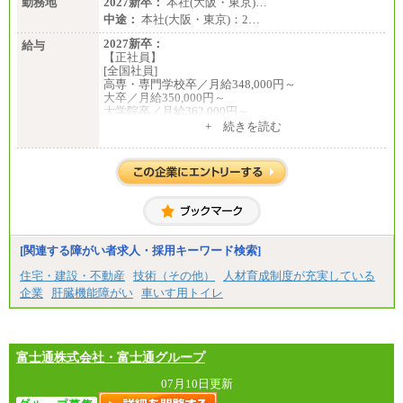
勤務地
2027新卒：
本社(大阪・東京)…
中途：
本社(大阪・東京)：2…
2027新卒：
給与
【正社員】
[全国社員]
高専・専門学校卒／月給348,000円～
大卒／月給350,000円～
大学院卒／月給362,000円～
[地域社員]月給295,000円～
+ 続きを読む
中途：
【正社員】
[全国社員]月給348,000円～
[地域社員]月給295,000円～
※試用期間中も給与に変更はございません
【契約社員】月給200,000円～
[関連する障がい者求人・採用キーワード検索]
住宅・建設・不動産
技術（その他）
人材育成制度が充実している
企業
肝臓機能障がい
車いす用トイレ
富士通株式会社・富士通グループ
07月10日更新