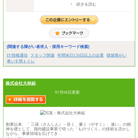
〈東京・神奈川〉月給219,000 円～ 〈大阪・兵庫〉
+ 続きを読む
月給209,000 円～
中途：
〈愛知〉月給194,500 円～ 〈福岡〉月給185,000 円～
月給 250,000円～350,000円
・一律地域手当なし
想定年収 420万円～600万円
・試用期間中も給与変更なし
入社時の処遇（基本給・賞与）は経験・スキルを考
慮の上、当社規程に従い決定いたします。
◆契約社員
経験・スキルによっては、記載額を超える場合もあ
月給187,500円～(※1)、184,000円～(※2)、180,500円
ります。
～(※3)、170,500～(※4)、168,000円～（※5）
※試用期間中も給与に変更はございません。
※1…東京都、埼玉県、千葉県、神奈川県
[関連する障がい者求人・採用キーワード検索]
※2…大阪府、京都府、兵庫県、滋賀県
IT/情報通信
スタッフ関連
年間休日120日以上の企業
聴覚障がい
※3…愛知県、静岡県
※4…北海道、宮城県、栃木県、群馬県、長野県、新
車いす用トイレ
潟県、富山県、石川県、岡山県、広島県、山口県、
香川県、福岡県
※5…青森県、鳥取県、島根県、愛媛県、高知県、大
分県、長崎県、熊本県、宮崎県、鹿児島県、沖縄
株式会社大林組
県、福島県、山形県
07月06日更新
◆パート・アルバイト
時給制：最低時給額 1,050円～ ※勤務地により異な
る。
【エアサーブ】
月給223,000円～
・試用期間中も給与変更なし
創業以来、「 三箴（さんしん）－良く、廉く（やすく）、速い」の精
神を礎として、国内建設事業で培った「ものづくり」の技術を活かし
ながら、事業領域を広げてき…