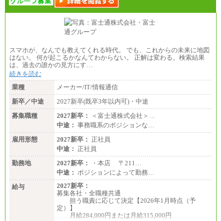
スマホが、なんでも教えてくれる時代。 でも、これからの未来に地図
はない。 何が起こるかなんてわからない。 正解は変わる。検索結果
は、過去の誰かの見方にす…
続きを読む
業種
メーカー/IT/情報通信
新卒／中途
2027新卒(既卒3年以内可)・中途
募集職種
2027新卒：
＜富士通株式会社＞…
中途：
事務職系のポジションな…
雇用形態
2027新卒：
正社員
中途：
正社員
勤務地
2027新卒：
・本店 〒211…
中途：
ポジションによって勤務…
2027新卒：
給与
募集各社・全職種共通
担う職責に応じて決定【2026年1月時点（予
定）】
月給284,000円または月給315,000円