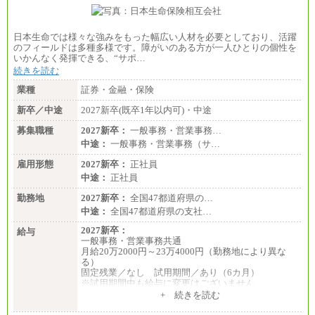
■(株)JTBビジネストランスフォーム
総合職 月給205,000～225,000円＋地域間調整給
エリア総合職 月給185,000円＋地域間調整給
日本生命では様々な強みをもった幅広い人材を必要としており、活躍
※詳細はJTBキャリアサイトよりご確認ください。
のフィールドは多種多様です。障がいのある方が一人ひとりの個性を
いかんなく発揮できる、“サポ…
■(株)JTBデータサービス ※2027年新卒募集終了
総合職 月給186,000～194,000円＋地域手当
続きを読む
※詳細はJTBキャリアサイトよりご確認ください。
業種
証券・金融・保険
■I&Jデジタルイノベーション(株)
新卒／中途
2027新卒(既卒1年以内可)・中途
総合職 月給224,500～242,600円＋地域手当
※詳細はJTBキャリアサイトよりご確認ください。
募集職種
2027新卒：
一般事務・営業事務…
＜有期社員コース＞
中途：
一般事務・営業事務（サ…
■(株)JTBビジネストランスフォーム
雇用形態
有期契約職 月給185,000～195,000円
2027新卒：
正社員
※詳細はJTBキャリアサイトよりご確認ください。
中途：
正社員
■(株)JTBパブリッシング ※2027年新卒募集終了
勤務地
2027新卒：
全国47都道府県の…
総合職 月給241,000円
中途：
全国47都道府県の支社…
中途：
①月給227,000円以上
2027新卒：
給与
②月給212,000円以上
一般事務・営業事務共通
③月給172,500円以上
月給20万2000円～23万4000円（勤務地により異な
④月給23万円～37万円
る）
⑤月給20万円～25万円
固定残業／なし 試用期間／あり（6カ月）
⑥月給33万円～48万円
※試用期間中も給与に変更はございません
⑦月給271,000円以上
中途：
+ 続きを読む
⑧～⑮月給200,000円〜月給400,000円
一般事務・営業事務共通
⑯月給185,000円以上
月給20万2000円～23万4000円（勤務地により異な