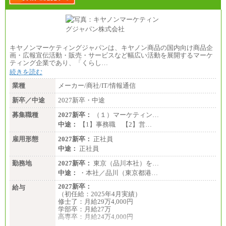
●基幹職（地域限定社員）
・大学・院卒／月給185,000 円～219,000 円 ※勤務地
により異なる。
〈東京・神奈川〉219,000 円
〈大阪・兵庫〉209,000 円
キヤノンマーケティングジャパンは、キヤノン商品の国内向け商品企
〈愛知〉194,500 円 〈福岡〉1
画・広報宣伝活動・販売・サービスなど幅広い活動を展開するマーケ
85,000 円
ティング企業であり、「くらし…
続きを読む
・専門・短大卒／月給185,000 円～210,000 円 ※勤務
地により異なる。
業種
メーカー/商社/IT/情報通信
〈東京・神奈川〉210,000 円
〈大阪・兵庫〉200,000 円
新卒／中途
2027新卒・中途
〈愛知〉194,500 円 〈福
岡〉185,000円
募集職種
2027新卒：
（１）マーケティン…
中途：
【1】事務職 【2】営…
※基本給のみ（地域手当なし）
※試用期間中も給与変更なし
雇用形態
2027新卒：
正社員
中途：
中途：
正社員
【阪急交通社】
◆正社員/総合職
勤務地
2027新卒：
東京（品川本社）を…
月給250,000円～(※1)、247,000円～(※2)、242,000円
中途：
・本社／品川（東京都港…
～(※3)、239,000円～(※4)、237,000円～（※5）
・月給は一律地域手当を含んだ金額を表示
2027新卒：
給与
（※1…36,000円、※2…33,000円、※3…28,000円、
（初任給：2025年4月実績）
※4…25,000円、※5…23,000円）
修士了：月給29万4,000円
・試用期間中も給与変更なし
学部卒：月給27万
高専卒：月給24万4,000円
◆正社員/基幹職