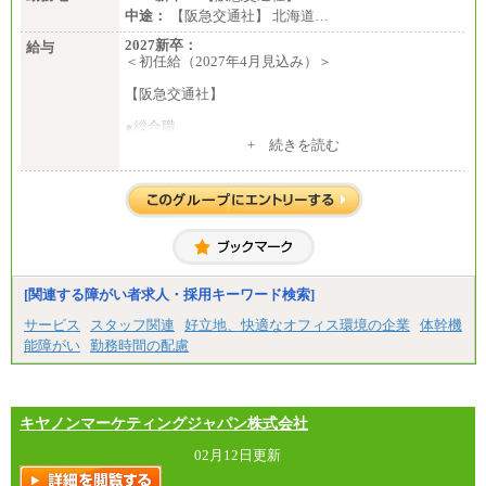
中途：
【阪急交通社】 北海道…
2027新卒：
給与
＜初任給（2027年4月見込み）＞
【阪急交通社】
●総合職
・大学・院卒
+ 続きを読む
月給250,000円(※1)、247,000円(※2)、242,000円
(※3)、239,000円(※4)、237,000円（※5）
・専門・短大卒
月給229,500円(※1)、226,500円(※2)、221,500円
(※3)、218,500円(※4)、216,500円（※5）
※1…東京都、埼玉県、千葉県、神奈川県
※2…大阪府、京都府、兵庫県、滋賀県
[関連する障がい者求人・採用キーワード検索]
※3…愛知県、静岡県
※4…北海道、宮城県、栃木県、群馬県、長野県、新
サービス
スタッフ関連
好立地、快適なオフィス環境の企業
体幹機
潟県、富山県、石川県、岡山県、広島県、山口県、
能障がい
勤務時間の配慮
香川県、福岡県
※5…青森県、鳥取県、島根県、愛媛県、高知県、大
分県、長崎県、熊本県、宮崎県、鹿児島県、沖縄
県、福島県、山形県
・月給には一律地域手当を含んだ金額を表示
キヤノンマーケティングジャパン株式会社
（一律地域手当：※1…36,000円、※2…33,000円、
※3…28,000円、※4…25,000円、※5…23,000円）
02月12日更新
・試用期間中も給与変更なし