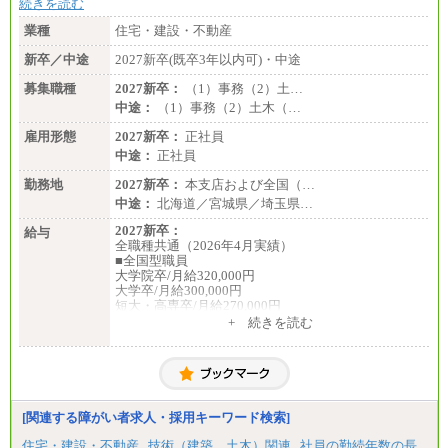
続きを読む
業種
住宅・建設・不動産
新卒／中途
2027新卒(既卒3年以内可)・中途
募集職種
2027新卒：
（1）事務（2）土…
中途：
（1）事務（2）土木（…
雇用形態
2027新卒：
正社員
中途：
正社員
勤務地
2027新卒：
本支店および全国（…
中途：
北海道／宮城県／埼玉県…
2027新卒：
給与
全職種共通（2026年4月実績）
■全国型職員
大学院卒/月給320,000円
大学卒/月給300,000円
短大・高専卒/月給270,000円
+ 続きを読む
■拠点型職員※
大学院卒/月給256,000円～288,000円
大学卒/月給240,000円～270,000円
短大・高専卒/月給216,000円～243,000円
■特定職員※
[関連する障がい者求人・採用キーワード検索]
大学院卒/月給234,000円～263,000円
大学卒/月給219,000円～246,000円
住宅・建設・不動産
技術（建築、土木）関連
社員の勤続年数の長