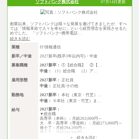
ソフトバンク株式会社
07月14日更新
創業以来、ソフトバンクは様々な発展を遂げてきましたが、すべ
ては「情報革命で人々を幸せに」という経営理念を実現させるた
めでした。 「ソフトバンク=携帯電話…
続きを読む
業種
IT/情報通信
新卒／中途
2027新卒(既卒3年以内可)・中途
募集職種
2027新卒：
①【総合職】 ②【…
中途：
（1）総合職 （2）ア…
雇用形態
2027新卒：
正社員
中途：
正社員/その他
勤務地
2027新卒：
本社（東京・竹芝）…
中途：
※本社（東京・竹芝）ま…
2027新卒：
給与
▼総合職
高専卒（本科）：月給263,000円～
大 卒・高専卒（専攻科）：月給273,000円～
修士了：月給294,200円～
博士了：月給304,800円～
+ 続きを読む