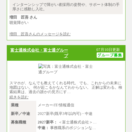
円
インターンシップで障がい者採用の姿勢や、サポート体制の手
厚さに感動し入社。
増田 匠吾 さん
聴覚障がい
増田 匠吾さんのメッセージを読む
07月10日更新
富士通株式会社・富士通グルー
プ
スマホが、なんでも教えてくれる時代。 でも、これからの未来に
地図はない。 何が起こるかなんてわからない。 正解は変わる。検
索結果は、過去の誰かの見方にす…
続きを読む
業種
メーカー/IT/情報通信
新卒／中途
2027新卒(既卒3年以内可)・中途
募集職種
2027新卒：
＜富士通株式会社＞…
中途：
事務職系のポジションな…