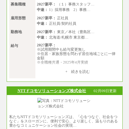
募集職種
2027新卒：
（１）事務スタッフ…
中途：
1）採用事務 2）事務…
雇用形態
2027新卒：
正社員
中途：
正社員/契約社員
勤務地
2027新卒：
東京／本社（豊島区…
中途：
北海道/札幌市 東京都…
2027新卒：
給与
※試用期間中も給与変更無し
※住居・家族形態を問わず居住地域ごとに一律
金額
※全職種共通・2025年4月実績
【居住地域：関東エリア（月給） 】※一律地域
+ 続きを読む
手当25,000円含む
大学院卒：276,100円
大学卒：250,000円
高専卒：244,800円
NTTドコモソリューションズ株式会社
02月09日更新
短大・専門3年制卒：235,300円
短大・専門2年制卒：222,600円
専門1年制卒：212,900円
【居住地域：関西エリア（月給） 】※一律地域
手当15,000円含む
私たちNTTドコモソリューションズは、「心をつなぐ、社会をつ
大学院卒：266,100円
なぐ」をスローガンに、便利で安心、より楽しく、温もりのある
大学卒：240,000円
豊かなコミュニケーション社会の実現…
高専卒：234,800円