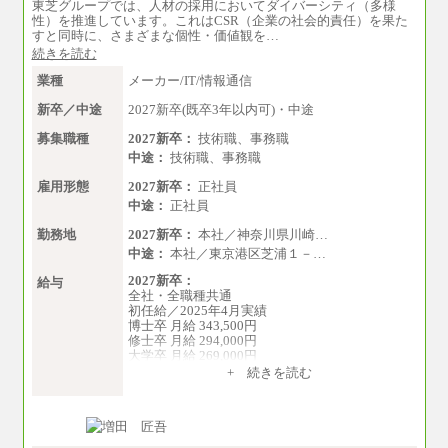
東芝グループでは、人材の採用においてダイバーシティ（多様
性）を推進しています。これはCSR（企業の社会的責任）を果た
すと同時に、さまざまな個性・価値観を…
続きを読む
業種
メーカー/IT/情報通信
新卒／中途
2027新卒(既卒3年以内可)・中途
募集職種
2027新卒：
技術職、事務職
中途：
技術職、事務職
雇用形態
2027新卒：
正社員
中途：
正社員
勤務地
2027新卒：
本社／神奈川県川崎…
中途：
本社／東京港区芝浦１－…
2027新卒：
給与
全社・全職種共通
初任給／2025年4月実績
博士卒 月給 343,500円
修士卒 月給 294,000円
大学卒 月給 269,000円
※試用期間の給与に変更はございません
+ 続きを読む
中途：
経験・能力を考慮し、下記を下限として決定し
ます。
2025年新卒初任給 大学卒／月給 大学卒269,000