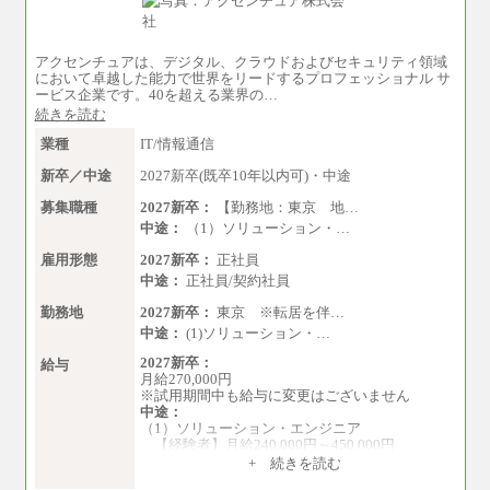
＜募集各社・全職種共通＞
月給21万円以上～
※試用期間中の給与に変更はありません。
アクセンチュアは、デジタル、クラウドおよびセキュリティ領域
※経験・能力を考慮し、当社規定により決定い
において卓越した能力で世界をリードするプロフェッショナル サ
たします。
ービス企業です。40を超える業界の…
続きを読む
業種
IT/情報通信
新卒／中途
2027新卒(既卒10年以内可)・中途
募集職種
2027新卒：
【勤務地：東京 地…
中途：
（1）ソリューション・…
雇用形態
2027新卒：
正社員
中途：
正社員/契約社員
勤務地
2027新卒：
東京 ※転居を伴…
中途：
(1)ソリューション・…
2027新卒：
給与
月給270,000円
※試用期間中も給与に変更はございません
中途：
（1）ソリューション・エンジニア
【経験者】月給240,000円～450,000円
※地域や業務内容によって変動がありま
+ 続きを読む
す