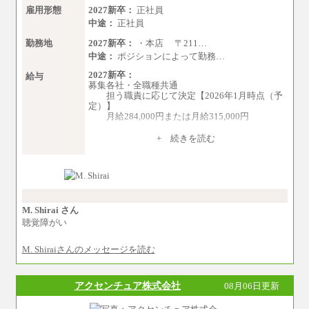
雇用形態
2027新卒：
正社員
中途：
正社員
勤務地
2027新卒：
・本店 〒211…
中途：
ポジションによって勤務…
2027新卒：
給与
募集各社・全職種共通
担う職責に応じて決定【2026年1月時点（予
定）】
月給284,000円または月給315,000円
※入社後早期から、自律的な業務遂行が求
+ 続きを読む
められる職務を担う方については、月額給与315,
000円です。
なお、高度なスキルや専門性を持ち、よ
り高い職責を担う方については、さらに高い金
額を個別に設定します。
※習熟度を上げるための育成が一定期間必
要で上司の指示に基づき職務を遂行する方につ
M. Shirai さん
いては、月額給与284,000円となります。
聴覚障がい
※個別に設定する給与については、選考の
過程で決定していきます。
M. Shiraiさんのメッセージを読む
※上記に加え、所定労働時間外に勤務をし
た場合には、時間外勤務手当を支給します。
※試用期間中も給与に変更はございませ
ん。
アクセンチュア株式会社
08月06日更新
中途：