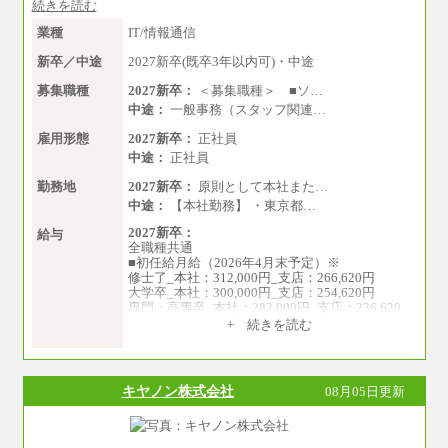
続きを読む
短大・専門3年制卒：225,300円
短大・専門2年制卒：212,600円
業種
IT/情報通信
専門1年制卒：202,900円
中途：
新卒／中途
2027新卒(既卒3年以内可)・中途
【全職種共通】
〔正社員〕
募集職種
2027新卒：
＜募集職種＞ ■ソ…
月給212,900円～330,000円
中途：
一般事務（スタッフ関連…
※実務経験に応じてご相談させていただきます
（上記金額を超える可能性あり）
雇用形態
2027新卒：
正社員
※職種8）を除き、正社員の場合勤務地は本社の
中途：
正社員
みとなります
※交通費：月5万円まで
勤務地
2027新卒：
原則として本社また…
〔契約社員〕
中途：
【本社勤務】 ・東京都…
札幌 ：時給1,100円～1,450円
2027新卒：
東京 ：時給1,226円～1,400円
給与
全職種共通
横浜 ：時給1,225円～
■初任給月給（2026年4月末予定）※
川口 ：時給1,150円～
修士了_本社：312,000円_支店：266,620円
大阪 ：時給1,177円～1,400円
大学卒_本社：300,000円_支店：254,620円
佐世保：時給1,035円～
専門・高専卒_本社：282,000円_支店：236,620
沖縄 ：時給1,025円～1,350円
円
※給与は実務経験・職種・配属部署によって異
+ 続きを読む
なります
※専門性に応じた高い給与水準の採用も実施
※交通費：月5万円まで
中途：
月給（本社）：213,030円＋諸手当
キヤノン株式会社
08月05日更新
月給（支店）：164,920円～189,700円＋諸手当
※試用期間中も給与に変更はございません。
※上記はフルタイム勤務で残業ゼロの場合の標
準的な月額モデルとして掲載。