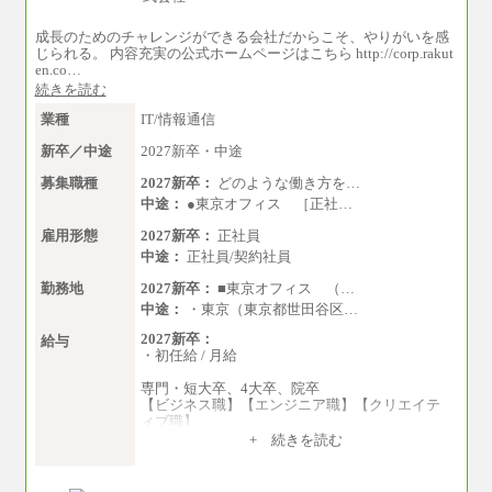
成長のためのチャレンジができる会社だからこそ、やりがいを感
じられる。 内容充実の公式ホームページはこちら http://corp.rakut
en.co…
続きを読む
業種
IT/情報通信
新卒／中途
2027新卒・中途
募集職種
2027新卒：
どのような働き方を…
中途：
●東京オフィス ［正社…
雇用形態
2027新卒：
正社員
中途：
正社員/契約社員
勤務地
2027新卒：
■東京オフィス （…
中途：
・東京（東京都世田谷区…
2027新卒：
給与
・初任給 / 月給
専門・短大卒、4大卒、院卒
【ビジネス職】【エンジニア職】【クリエイテ
ィブ職】
一律：225,000円
+ 続きを読む
※試用期間中も給与に変更はございません 。
中途：