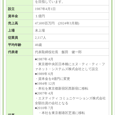
を目指しています。
設立
1987年4月1日
資本金
１億円
売上高
47,600百万円 (2024年3月期)
上場
未上場
従業員
2,117人
平均年齢
46歳
代表者
代表取締役社長 飯田 健一郎
■1987年 4月
・東京都中央区日本橋にエヌ・ティ・ティ・フ
ァネット・システムズ株式会社として設立
■1989年 6月
・資本金を4億円に変更
■1994年 12月
・本社を東京都新宿区西新宿に移転
■2007年 4月
・エヌティティ コミュニケーションズ株式会社
全額出資の会社となる
■2010年 7月
・本社を東京都港区芝浦に移転