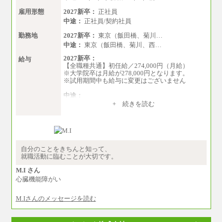
雇用形態
2027新卒：
正社員
中途：
正社員/契約社員
勤務地
2027新卒：
東京（飯田橋、菊川…
中途：
東京（飯田橋、菊川、西…
2027新卒：
給与
【全職種共通】初任給／274,000円（月給）
※大学院卒は月給が278,000円となります。
※試用期間中も給与に変更はございません
中途：
（１）～（４）274,000円（月給）～
+ 続きを読む
（５）235,000円（月給）～
※経験・年齢などを考慮のうえ、当社規程によ
り優遇します。
※業務内容・勤務形態に応じて、上記給与の範
囲内でご相談をさせていただく事があります
※試用期間中も給与に変更はございません
自分のことをきちんと知って、
就職活動に臨むことが大切です。
M.I さん
心臓機能障がい
M.Iさんのメッセージを読む