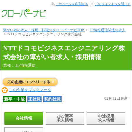
会
このページを印刷する
このウィンドウを閉じる
社
情
報
本
文
へ
障がい者の求人・採用・転職のクローバーナビTOP
>
IT/情報通信関連の求人
>
NTTドコモビジネスエンジニアリング株式会社
NTTドコモビジネスエンジニアリング株
式会社の障がい者求人・採用情報
業種：
IT/情報通信
この企業をブックマーク
02月12日更新
新卒・中途
正社員
契約社員
2027新卒
中途採用
会社情報
求人情報
求人情報