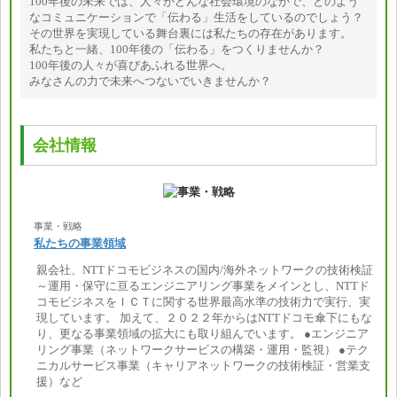
100年後の未来では、人々がどんな社会環境のなかで、どのよう
なコミュニケーションで「伝わる」生活をしているのでしょう？
その世界を実現している舞台裏には私たちの存在があります。
私たちと一緒、100年後の「伝わる」をつくりませんか？
100年後の人々が喜びあふれる世界へ。
みなさんの力で未来へつないでいきませんか？
会社情報
事業・戦略
私たちの事業領域
親会社、NTTドコモビジネスの国内/海外ネットワークの技術検証
～運用・保守に亘るエンジニアリング事業をメインとし、NTTド
コモビジネスをＩＣＴに関する世界最高水準の技術力で実行、実
現しています。 加えて、２０２２年からはNTTドコモ傘下にもな
り、更なる事業領域の拡大にも取り組んでいます。 ●エンジニア
リング事業（ネットワークサービスの構築・運用・監視） ●テク
ニカルサービス事業（キャリアネットワークの技術検証・営業支
援）など