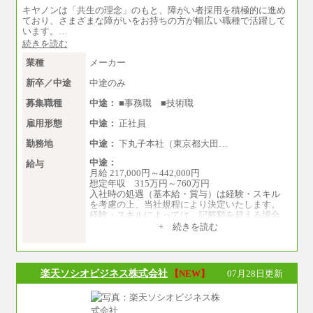
※上記のほか、ボーナス支給あり
キヤノンは「共生の理念」のもと、障がい者採用を積極的に進め
年収（本社）：330万～380万（フルタイムで標
ており、さまざまな障がいをお持ちの方が幅広い職種で活躍して
準的なボーナス込みの金額です。上限金額は全
います。…
社平均20時間の残業込み）
続きを読む
年収（支店）：260万～340万（フルタイムで標
準的なボーナス込みの金額です。上限金額は全
業種
メーカー
社平均20時間の残業込み）
※年1回評価に応じて昇給有り。(上限あり)
新卒／中途
中途のみ
※雇用形態についての補足：事務系職務限定の
正社員となります
募集職種
中途：
■事務職 ■技術職
雇用形態
中途：
正社員
勤務地
中途：
下丸子本社（東京都大田…
中途：
給与
月給 217,000円～442,000円
想定年収 315万円～760万円
入社時の処遇（基本給・賞与）は経験・スキル
を考慮の上、当社規程により決定いたします。
経験・スキルによっては、記載額を超える場合
もあります。
+ 続きを読む
※試用期間中も給与に変更はございません。
楽天ソシオビジネス株式会社
【NEW】
07月28日更新