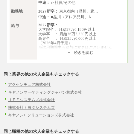
中途：
正社員/その他
勤務地
2027新卒：
東京都内（品川、豊…
中途：
■品川（アレア品川、Ｎ…
2027新卒：
給与
大学院卒： 月給27万0,190円以上
大学卒 ： 月給26万5,330円以上
高専卒 ： 月給25万0,000円以上
（2026年4月予定）
※試用期間中も給与に変更はございません
中途：
+ 続きを読む
①月給：25万0,000円以上（諸手当含まず）
②月給：18万6,140円以上（諸手当含まず）
※試用期間中も給与に変更はございません
同じ業界の他の求人企業もチェックする
アクセンチュア株式会社
キヤノンマーケティングジャパン株式会社
ＪＦＥシステムズ株式会社
株式会社トヨタシステムズ
キヤノンITソリューションズ株式会社
同じ職種の他の求人企業もチェックする