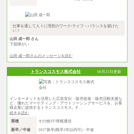
※卓越した能力、高度な技術や実績をお持ちの
方で、それらを入社後の実業務において発揮で
きると認められる場合は、 上記の給与に関わら
ず個別設定することがあります
▼アソシエイト職
仕事を通して人々に理想のワーク/ライフ・バランスを届けた
月給235,000円
い！
全職種2025年度実績
山田 成一郎 さん
下肢障がい
※営業職に支給するインセンティブは除く
※試用期間中も給与に変更はございません
山田 成一郎さんのメッセージを読む
中途：
基本月給／20万5000円以上(正社員・準社員）
※経験、能力を考慮の上、当社規定により
トランスコスモス株式会社
06月25日更新
優遇いたします
※自己成長支援金(10,000円）を含む
※別途、Workstyle支援金(月額4,000円）
インターネットを活用した広告宣伝・販売促進・販売活動支援な
ど、優れたマーケティング・アウトソーシングサービスを、お客
様企業に提供するトランスコスモス。P…
続きを読む
業種
その他/IT/情報通信
新卒／中途
2027新卒(既卒2年以内可)・中途