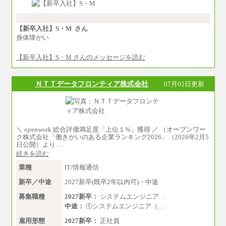
①月給：270,000円～320,000円
②④⑦⑩月給：225,000円～270,000円
③月給：250,000円～300,000円
⑤⑥月給：225,000円～300,000円
【新卒入社】S・M さん
⑧月給：240,000円～285,000円
身体障がい
⑨月給：250,000円～330,000円
【新卒入社】S・M さんのメッセージを読む
※経験、能力等を考慮の上、当社規定により決
定
※試用期間中も給与に変更はございません。
ＮＴＴデータフロンティア株式会社
07月02日更新
＼ openwork 総合評価満足度「上位１%」獲得 ／ （オープンワー
ク株式会社「働きがいのある企業ランキング2026」（2026年2月5
日公開）より…
続きを読む
業種
IT/情報通信
新卒／中途
2027新卒(既卒2年以内可)・中途
募集職種
2027新卒：
システムエンジニア…
中途：
①システムエンジニア（…
雇用形態
2027新卒：
正社員