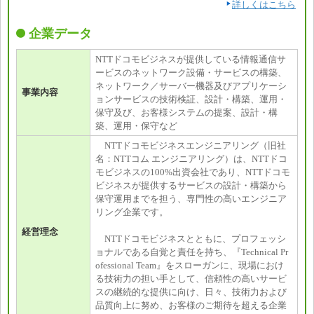
詳しくはこちら
企業データ
NTTドコモビジネスが提供している情報通信サ
ービスのネットワーク設備・サービスの構築、
ネットワーク／サーバー機器及びアプリケーシ
事業内容
ョンサービスの技術検証、設計・構築、運用・
保守及び、お客様システムの提案、設計・構
築、運用・保守など
NTTドコモビジネスエンジニアリング（旧社
名：NTTコム エンジニアリング）は、NTTドコ
モビジネスの100%出資会社であり、NTTドコモ
ビジネスが提供するサービスの設計・構築から
保守運用までを担う、専門性の高いエンジニア
リング企業です。
経営理念
NTTドコモビジネスとともに、プロフェッシ
ョナルである自覚と責任を持ち、『Technical Pr
ofessional Team』をスローガンに、現場におけ
る技術力の担い手として、信頼性の高いサービ
スの継続的な提供に向け、日々、技術力および
品質向上に努め、お客様のご期待を超える企業