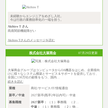
【未経験者】月給210,000円～340,000円
※地域や業務内容によって変動がありま
す
（2）一般事務
未経験からエンジニアをめざし入社。
月給210,000円～350,000円
今は行政の業務効率化の一端を担う。
※地域や業務内容によって変動があります
Akihiro T さん
（3）庶務/軽作業
両肩関節機能障がい
月給220,000円～250,000円
Akihiro Tさんのメッセージを読む
※試用期間中も給与に変更はございません
株式会社大塚商会
07月29日更新
大塚商会グループはコンピュータからOA機器をはじめ、企業様向
けに様々なシステム構築とサービス＆サポートを提供しており、
全国に130万社の顧客をもつ、国内…
続きを読む
業種
商社/サービス/IT/情報通信
新卒／中途
2027新卒(既卒2年以内可)・中途
募集職種
2027新卒：
（１）事務職 （２…
中途：
（１）事務職 （２）物…