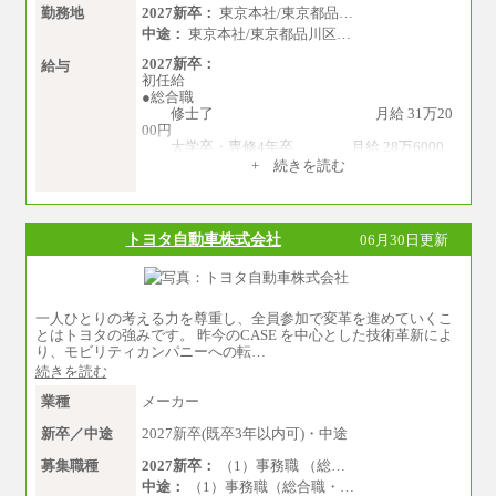
勤務地
2027新卒：
東京本社/東京都品…
中途：
東京本社/東京都品川区…
2027新卒：
給与
初任給
●総合職
修士了 月給 31万20
00円
大学卒・専修4年卒 月給 28万6000
円
+ 続きを読む
専門3年卒 月給 27万円
専門2年・短大・高専卒 月給 26万円
※博士課程修了は修士了の金額を最低額と
し、経験・能力を考慮のうえ、当社規程に基づ
トヨタ自動車株式会社
06月30日更新
き決定いたします。
●一般職
大学卒 月給 25万30
00円
一人ひとりの考える力を尊重し、全員参加で変革を進めていくこ
中途：
とはトヨタの強みです。 昨今のCASE を中心とした技術革新によ
月給250,000円～300,000円
り、モビリティカンパニーへの転…
※ご経験を考慮の上決定します
続きを読む
※試用期間はありません
業種
メーカー
新卒／中途
2027新卒(既卒3年以内可)・中途
募集職種
2027新卒：
（1）事務職 （総…
中途：
（1）事務職（総合職・…