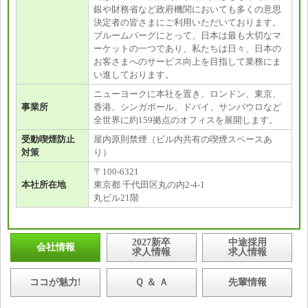
銀や財務省など政府機関においても多くの意思
決定者の皆さまにご利用いただいております。
ブルームバーグにとって、日本は最も大切なマ
ーケットの一つであり、私たちは日々、日本の
お客さまへのサービス向上を目指して業務にま
い進しております。
ニューヨークに本社を置き、ロンドン、東京、
事業所
香港、シンガポール、ドバイ、サンパウロなど
全世界に約159拠点のオフィスを展開します。
受動喫煙防止
屋内原則禁煙（ビル内共有の喫煙スペースあ
対策
り）
〒100-6321
本社所在地
東京都 千代田区丸の内2-4-1
丸ビル21階
2027新卒
中途採用
会社情報
求人情報
求人情報
ココが魅力!
Ｑ ＆ Ａ
先輩情報