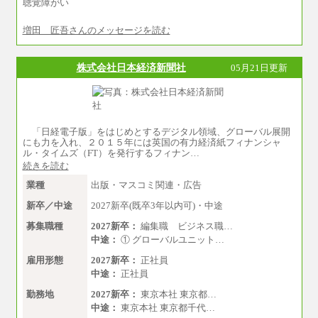
聴覚障がい
増田 匠吾さんのメッセージを読む
株式会社日本経済新聞社
05月21日更新
「日経電子版」をはじめとするデジタル領域、グローバル展開
にも力を入れ、２０１５年には英国の有力経済紙フィナンシャ
ル・タイムズ（FT）を発行するフィナン…
続きを読む
業種
出版・マスコミ関連・広告
新卒／中途
2027新卒(既卒3年以内可)・中途
募集職種
2027新卒：
編集職 ビジネス職…
中途：
① グローバルユニット…
雇用形態
2027新卒：
正社員
中途：
正社員
勤務地
2027新卒：
東京本社 東京都…
中途：
東京本社 東京都千代…