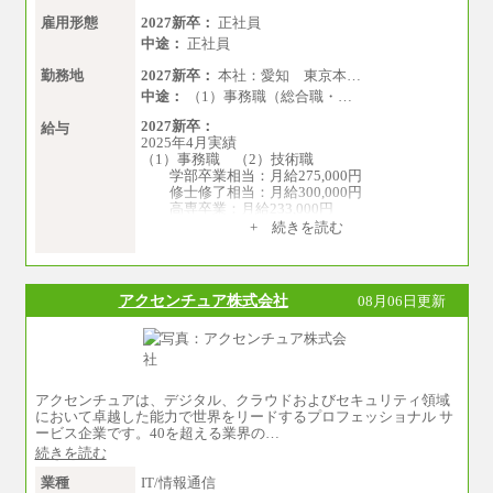
雇用形態
2027新卒：
正社員
中途：
正社員
勤務地
2027新卒：
本社：愛知 東京本…
中途：
（1）事務職（総合職・…
2027新卒：
給与
2025年4月実績
（1）事務職 （2）技術職
学部卒業相当：月給275,000円
修士修了相当：月給300,000円
高専卒業：月給233,000円
+ 続きを読む
（3）業務職
大学院修了・大学卒業：月給21万円
短期大学・専門学校（2年制）卒業：月給20
万円
アクセンチュア株式会社
08月06日更新
※博士修了の方については、専門性や担当業務
を考慮して給与を決定いたします
※試用期間中も給与に変更はございません
中途：
（1）事務職（総合職・正社員） （2）技術職
アクセンチュアは、デジタル、クラウドおよびセキュリティ領域
（総合職・正社員）
において卓越した能力で世界をリードするプロフェッショナル サ
月給 208,000円以上
ービス企業です。40を超える業界の…
経験、能力等を考慮し、弊社規定により決
続きを読む
定
試用期間中も給与に変更はございません
業種
IT/情報通信