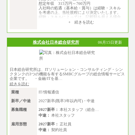
想定年収 315万円～760万円
入社時の処遇（基本給・賞与）は経験・スキル
を考慮の上、当社規程により決定いたします。
経験・スキルによっては、記載額を超える場合
もあります。
+ 続きを読む
※試用期間中も給与に変更はございません。
株式会社日本総合研究所
06月15日更新
日本総合研究所は、ITソリューション・コンサルティング・シン
クタンクの3つの機能を有するSMBCグループの総合情報サービス
企業です。 ・金融/ITを基…
続きを読む
業種
IT/情報通信
新卒／中途
2027新卒(既卒3年以内可)・中途
募集職種
2027新卒：
本社スタッフ（総合…
中途：
本社スタッフ
雇用形態
2027新卒：
正社員
中途：
契約社員