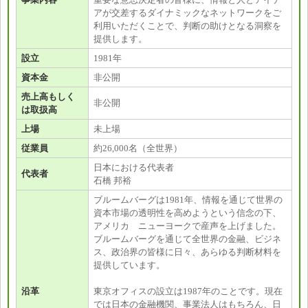
アが交差するダイナミックなネットワークをご
利用いただくことで、判断の助けとなる洞察を
提供します。
設立
1981年
資本金
非公開
売上高もしく
非公開
は取扱高
上場
未上場
従業員
約26,000名（全世界）
日本における代表者
代表者
石橋 邦裕
ブルームバーグは1981年、情報を通じて世界の
資本市場の透明性を高めようという信念の下、
アメリカ ニューヨークで産声を上げました。
ブルームバーグを通じて全世界の金融、ビジネ
ス、政治界の皆様に日々、あらゆる判断材料を
提供しています。
沿革
東京オフィスの設立は1987年のことです。現在
では日本の金融機関、事業法人はもちろん、日