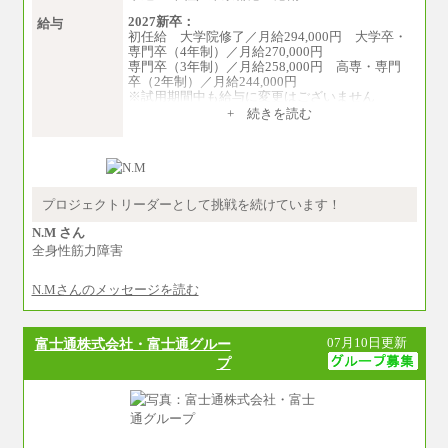
2027新卒：
給与
初任給 大学院修了／月給294,000円 大学卒・
専門卒（4年制）／月給270,000円
専門卒（3年制）／月給258,000円 高専・専門
卒（2年制）／月給244,000円
※試用期間中も給与に変更はございません
中途：
+ 続きを読む
①技術職 月給300,000円以上
②事務職 月給275,000円以上
※経験・スキルを考慮の上、当社規程により決
定いたします。
※試用期間中も給与に変更はございません。
プロジェクトリーダーとして挑戦を続けています！
N.M さん
全身性筋力障害
N.Mさんのメッセージを読む
07月10日更新
富士通株式会社・富士通グルー
プ