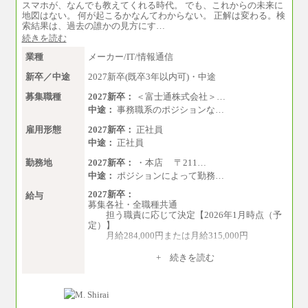
スマホが、なんでも教えてくれる時代。 でも、これからの未来に
地図はない。 何が起こるかなんてわからない。 正解は変わる。検
索結果は、過去の誰かの見方にす…
続きを読む
業種
メーカー/IT/情報通信
新卒／中途
2027新卒(既卒3年以内可)・中途
募集職種
2027新卒：
＜富士通株式会社＞…
中途：
事務職系のポジションな…
雇用形態
2027新卒：
正社員
中途：
正社員
勤務地
2027新卒：
・本店 〒211…
中途：
ポジションによって勤務…
2027新卒：
給与
募集各社・全職種共通
担う職責に応じて決定【2026年1月時点（予
定）】
月給284,000円または月給315,000円
※入社後早期から、自律的な業務遂行が求
+ 続きを読む
められる職務を担う方については、月額給与315,
000円です。
なお、高度なスキルや専門性を持ち、よ
り高い職責を担う方については、さらに高い金
額を個別に設定します。