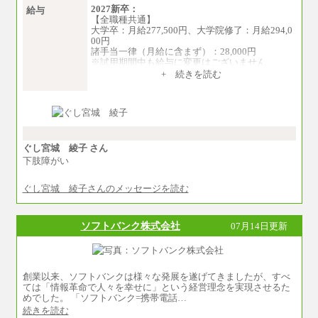
2027新卒：
給与
【全職種共通】
大学卒：月給277,500円、大学院修了：月給294,0
00円
諸手当一律（月給に含まず）：28,000円
※試用期間中も給与に変更はございません
中途：
+ 続きを読む
【全職種共通】
月給370,000円～
※経験・能力等を考慮の上、当社規定により決
定します。
※試用期間中も給与に変更はございません。
※想定年収 6,000,000円～（住居費補助、子手当
などの各種手当を含む金額です）
ぐし宮城 綾子 さん
下肢障がい
ぐし宮城 綾子さんのメッセージを読む
ソフトバンク株式会社
07月14日更新
創業以来、ソフトバンクは様々な発展を遂げてきましたが、すべ
ては「情報革命で人々を幸せに」という経営理念を実現させるた
めでした。 「ソフトバンク=携帯電話…
続きを読む