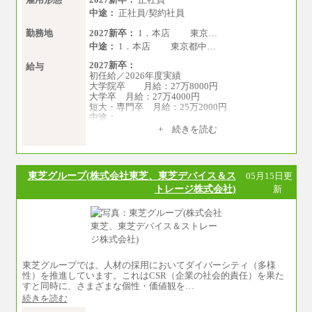
中途：
正社員/契約社員
勤務地
2027新卒：
1．本店 東京…
中途：
1．本店 東京都中…
2027新卒：
給与
初任給／2026年度実績
大学院卒 月給：27万8000円
大学卒 月給：27万4000円
短大・専門卒 月給：25万2000円
中途：
（１）（２）共通
+ 続きを読む
月給：24万0000円～34万8420円
※職務経験等を考慮し決定いたします。
※試用期間中も給与に変更はございません
東芝グループ(株式会社東芝、東芝デバイス＆ス
05月15日更
トレージ株式会社)
新
東芝グループでは、人材の採用においてダイバーシティ（多様
性）を推進しています。これはCSR（企業の社会的責任）を果た
すと同時に、さまざまな個性・価値観を…
続きを読む