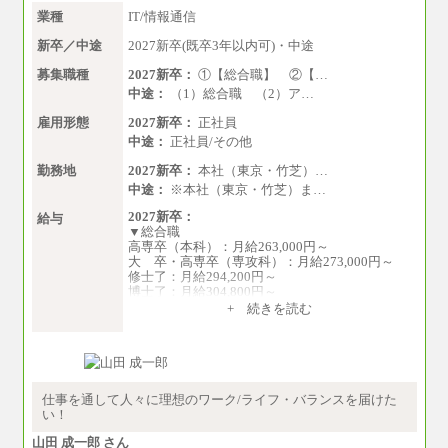
業種
IT/情報通信
新卒／中途
2027新卒(既卒3年以内可)・中途
募集職種
2027新卒：
①【総合職】 ②【…
中途：
（1）総合職 （2）ア…
雇用形態
2027新卒：
正社員
中途：
正社員/その他
勤務地
2027新卒：
本社（東京・竹芝）…
中途：
※本社（東京・竹芝）ま…
2027新卒：
給与
▼総合職
高専卒（本科）：月給263,000円～
大 卒・高専卒（専攻科）：月給273,000円～
修士了：月給294,200円～
博士了：月給304,800円～
+ 続きを読む
※卓越した能力、高度な技術や実績をお持ちの
方で、それらを入社後の実業務において発揮で
きると認められる場合は、 上記の給与に関わら
ず個別設定することがあります
▼アソシエイト職
仕事を通して人々に理想のワーク/ライフ・バランスを届けた
月給235,000円
い！
全職種2025年度実績
山田 成一郎 さん