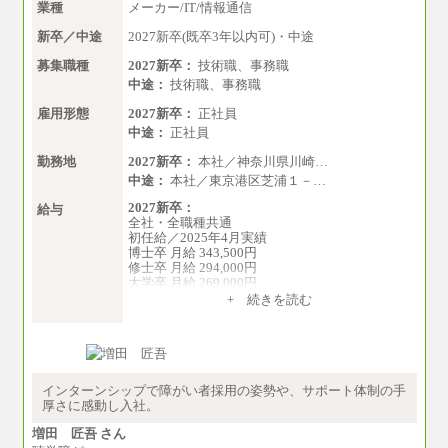
業種
メーカー/IT/情報通信
新卒／中途
2027新卒(既卒3年以内可)・中途
募集職種
2027新卒：
技術職、事務職
中途：
技術職、事務職
雇用形態
2027新卒：
正社員
中途：
正社員
勤務地
2027新卒：
本社／神奈川県川崎…
中途：
本社／東京港区芝浦１－…
2027新卒：
給与
全社・全職種共通
初任給／2025年4月実績
博士卒 月給 343,500円
修士卒 月給 294,000円
大学卒 月給 269,000円
※試用期間の給与に変更はございません
+ 続きを読む
中途：
経験・能力を考慮し、下記を下限として決定し
ます。
2025年新卒初任給 大学卒／月給 大学卒269,000
円
インターンシップで障がい者採用の姿勢や、サポート体制の手
厚さに感動し入社。
増田 匠吾 さん