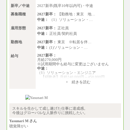
（3）技能職（正社員）
新卒／中途
2027新卒(既卒10年以内可)・中途
基本給
月給 182,400円以上
募集職種
2027新卒：
【勤務地：東京 地…
中途：
（1）ソリューション・…
雇用形態
2027新卒：
正社員
中途：
正社員/契約社員
勤務地
2027新卒：
東京 ※転居を伴…
中途：
(1)ソリューション・…
2027新卒：
給与
月給270,000円
※試用期間中も給与に変更はございません
中途：
（1）ソリューション・エンジニア
【経験者】月給240,000円～450,000円
※地域や業務内容によって変動がありま
+ 続きを読む
す
【未経験者】月給210,000円～340,000円
※地域や業務内容によって変動がありま
す
（2）一般事務
スキルを生かして成し遂げた仕事に達成感。
月給210,000円～350,000円
今後はグローバルな人脈作りに挑戦したい。
※地域や業務内容によって変動があります
Yasunari M さん
（3）庶務/軽作業
聴覚障がい
月給220,000円～250,000円