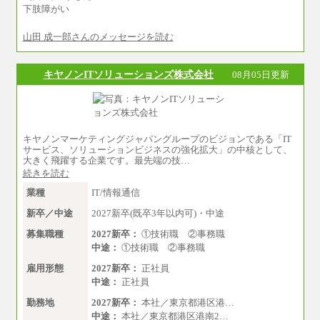
下肢障がい
※営業職に支給するインセンティブは除く
※試用期間中も給与に変更はございません
山田 成一郎さんのメッセージを読む
中途：
基本月給／20万5000円以上(正社員・準社員）
※経験、能力を考慮の上、当社規定により
キヤノンITソリューションズ株式会社
08月05日更新
優遇いたします
※自己成長支援金(10,000円）を含む
※別途、Workstyle支援金(月額4,000円）
キヤノンマーケティングジャパングループのビジョンである「IT
サービス、ソリューションビジネスの強化拡大」の中核として、
大きく飛躍する企業です。最先端の技…
続きを読む
業種
IT/情報通信
新卒／中途
2027新卒(既卒3年以内可)・中途
募集職種
2027新卒：
①技術職 ②事務職
中途：
①技術職 ②事務職
雇用形態
2027新卒：
正社員
中途：
正社員
勤務地
2027新卒：
本社／東京都港区港…
中途：
本社／東京都港区港南2…