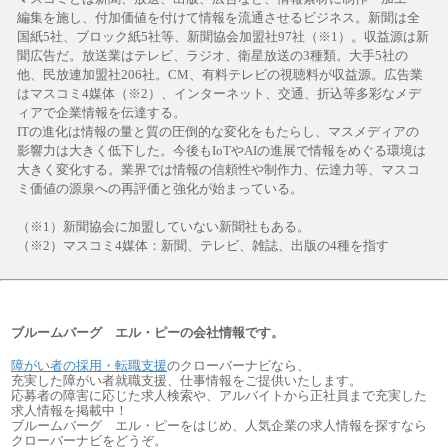
編集を施し、付加価値を付けて情報を流通させるビジネス。新聞は全
国紙5社、ブロック紙5社等、新聞協会加盟社97社（※1）。収益源は新
聞広告だ。放送業はテレビ、ラジオ、衛星放送の3種類。大手5社の
他、民放連加盟社206社。CM、有料テレビの視聴料が収益源。広告業
はマスコミ4媒体（※2）、インターネット、交通、折込等多彩なメデ
ィアで企業情報を伝達する。
ITの進化は情報の量と質の圧倒的な変化をもたらし、マスメディアの
影響力は大きく低下した。今後もIoTやAIの進展で情報をめぐる環境は
大きく変化する。業界では情報の信頼性や制作力、伝達力等、マスコ
ミ価値の源泉への再評価と強化が始まっている。
（※1）新聞協会に加盟していない新聞社もある。
（※2）マスコミ4媒体：新聞、テレビ、雑誌、出版の4種を指す
ブルームバーグ エル・ピーの会社情報です。
障がい者の採用・転職支援
のクローバーナビなら、
充実した障がい者就職支援、仕事情報をご提供いたします。
応募者の障害に応じた求人検索や、アルバイトから正社員まで充実した
求人情報を掲載中！
ブルームバーグ エル・ピーをはじめ、人気企業の求人情報を探すなら
クローバーナビをどうぞ。