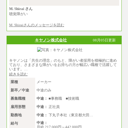
※習熟度を上げるための育成が一定期間必
要で上司の指示に基づき職務を遂行する方につ
M. Shirai さん
いては、月額給与284,000円となります。
聴覚障がい
※個別に設定する給与については、選考の
過程で決定していきます。
M. Shiraiさんのメッセージを読む
※上記に加え、所定労働時間外に勤務をし
た場合には、時間外勤務手当を支給します。
※試用期間中も給与に変更はございませ
ん。
キヤノン株式会社
08月05日更新
中途：
＜募集各社・全職種共通＞
月給21万円以上～
キヤノンは「共生の理念」のもと、障がい者採用を積極的に進め
※試用期間中の給与に変更はありません。
ており、さまざまな障がいをお持ちの方が幅広い職種で活躍して
※経験・能力を考慮し、当社規定により決定い
います。…
たします。
続きを読む
業種
メーカー
新卒／中途
中途のみ
募集職種
中途：
■事務職 ■技術職
雇用形態
中途：
正社員
勤務地
中途：
下丸子本社（東京都大田…
中途：
給与
月給 217,000円～442,000円