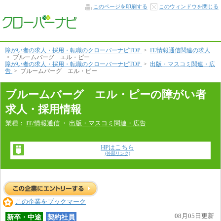
会
このページを印刷する
このウィンドウを閉じる
社
情
報
本
文
へ
障がい者の求人・採用・転職のクローバーナビTOP
>
IT/情報通信関連の求人
>
ブルームバーグ エル・ピー
障がい者の求人・採用・転職のクローバーナビTOP
>
出版・マスコミ関連・広
告
>
ブルームバーグ エル・ピー
ブルームバーグ エル・ピーの障がい者
求人・採用情報
業種：
IT/情報通信
・
出版・マスコミ関連・広告
HPはこちら
(外部リンク)
この企業をブックマーク
08月05日更新
新卒・中途
契約社員