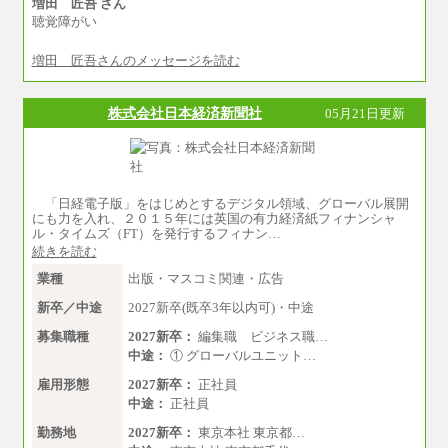
増田 匠吾 さん
聴覚障がい
増田 匠吾さんのメッセージを読む
株式会社日本経済新聞社
05月21日更新
「日経電子版」をはじめとするデジタル領域、グローバル展開
にも力を入れ、２０１５年には英国の有力経済紙フィナンシャ
ル・タイムズ（FT）を発行するフィナン…
続きを読む
業種
出版・マスコミ関連・広告
新卒／中途
2027新卒(既卒3年以内可)・中途
募集職種
2027新卒：
編集職 ビジネス職…
中途：
① グローバルユニット…
雇用形態
2027新卒：
正社員
中途：
正社員
勤務地
2027新卒：
東京本社 東京都…