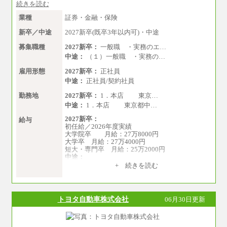
続きを読む
業種
証券・金融・保険
新卒／中途
2027新卒(既卒3年以内可)・中途
募集職種
2027新卒：
一般職 ・実務のエ…
中途：
（１）一般職 ・実務の…
雇用形態
2027新卒：
正社員
中途：
正社員/契約社員
勤務地
2027新卒：
1．本店 東京…
中途：
1．本店 東京都中…
2027新卒：
給与
初任給／2026年度実績
大学院卒 月給：27万8000円
大学卒 月給：27万4000円
短大・専門卒 月給：25万2000円
中途：
（１）（２）共通
+ 続きを読む
月給：24万0000円～34万8420円
※職務経験等を考慮し決定いたします。
※試用期間中も給与に変更はございません
トヨタ自動車株式会社
06月30日更新