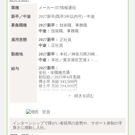
業種
メーカー/IT/情報通信
新卒／中途
2027新卒(既卒3年以内可)・中途
募集職種
2027新卒：
技術職、事務職
中途：
技術職、事務職
雇用形態
2027新卒：
正社員
中途：
正社員
勤務地
2027新卒：
本社／神奈川県川崎…
中途：
本社／東京港区芝浦１－…
2027新卒：
給与
全社・全職種共通
初任給／2025年4月実績
博士卒 月給 343,500円
修士卒 月給 294,000円
大学卒 月給 269,000円
※試用期間の給与に変更はございません
+ 続きを読む
中途：
経験・能力を考慮し、下記を下限として決定し
ます。
2025年新卒初任給 大学卒／月給 大学卒269,000
円
インターンシップで障がい者採用の姿勢や、サポート体制の手
厚さに感動し入社。