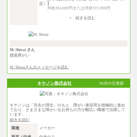
定）】
月給284,000円または月給315,000円
※入社後早期から、自律的な業務遂行が求
+ 続きを読む
められる職務を担う方については、月額給与315,
000円です。
なお、高度なスキルや専門性を持ち、よ
り高い職責を担う方については、さらに高い金
額を個別に設定します。
※習熟度を上げるための育成が一定期間必
要で上司の指示に基づき職務を遂行する方につ
M. Shirai さん
いては、月額給与284,000円となります。
聴覚障がい
※個別に設定する給与については、選考の
過程で決定していきます。
M. Shiraiさんのメッセージを読む
※上記に加え、所定労働時間外に勤務をし
た場合には、時間外勤務手当を支給します。
※試用期間中も給与に変更はございませ
ん。
キヤノン株式会社
08月05日更新
中途：
＜募集各社・全職種共通＞
月給21万円以上～
キヤノンは「共生の理念」のもと、障がい者採用を積極的に進め
※試用期間中の給与に変更はありません。
ており、さまざまな障がいをお持ちの方が幅広い職種で活躍して
※経験・能力を考慮し、当社規定により決定い
います。…
たします。
続きを読む
業種
メーカー
新卒／中途
中途のみ