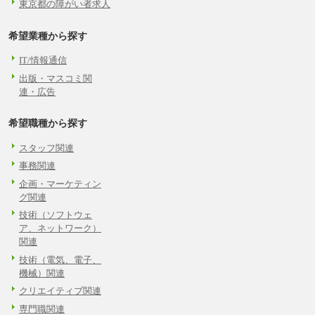
東京都の障がい者求人
希望業種から探す
IT/情報通信
出版・マスコミ関
連・広告
希望職種から探す
スタッフ関連
事務関連
企画・マーケティン
グ関連
技術（ソフトウェ
ア、ネットワーク）
関連
技術（電気、電子、
機械）関連
クリエイティブ関連
専門職関連