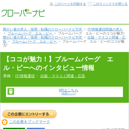
コ
このページを印刷する
このウィンドウを閉じる
コ
が
魅
力！
本
文
障がい者の求人・採用・転職のクローバーナビTOP
>
IT/情報通信関連の求人
へ
>
ブルームバーグ エル・ピー
>
ブルームバーグ エル・ピーのココが魅力!
障がい者の求人・採用・転職のクローバーナビTOP
>
出版・マスコミ関連・広
告
>
ブルームバーグ エル・ピー
>
ブルームバーグ エル・ピーのココが魅
力!
【ココが魅力！】ブルームバーグ エ
ル・ピーへのインタビュー情報
業種：
IT/情報通信
・
出版・マスコミ関連・広告
HPはこちら
(外部リンク)
この企業をブックマーク