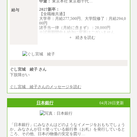
中途：
東京本社 東京都千代…
2027新卒：
給与
【全職種共通】
大学卒：月給277,500円、大学院修了：月給294,0
00円
諸手当一律（月給に含まず）：28,000円
※試用期間中も給与に変更はございません
中途：
+ 続きを読む
【全職種共通】
月給370,000円～
※経験・能力等を考慮の上、当社規定により決
定します。
※試用期間中も給与に変更はございません。
※想定年収 6,000,000円～（住居費補助、子手当
などの各種手当を含む金額です）
ぐし宮城 綾子 さん
下肢障がい
ぐし宮城 綾子さんのメッセージを読む
日本銀行
04月28日更新
「日本銀行」にみなさんはどのようなイメージをおもちでしょう
か。みなさんが日々使っている銀行券（お札）を発行していると
ころ、その他、日本の物価の安定を図り…