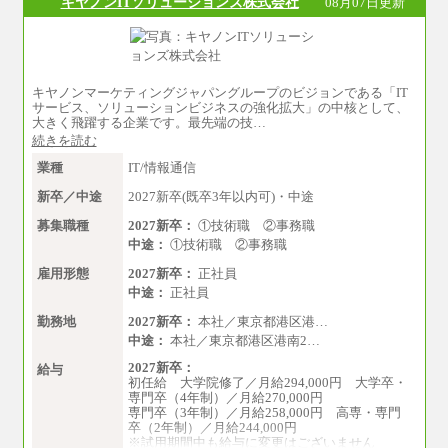
キヤノンITソリューションズ株式会社
08月07日更新
※博士修了の方については、専門性や担当業務
を考慮して給与を決定いたします
※試用期間中も給与に変更はございません
中途：
（1）事務職（総合職・正社員） （2）技術職
キヤノンマーケティングジャパングループのビジョンである「IT
（総合職・正社員）
サービス、ソリューションビジネスの強化拡大」の中核として、
月給 208,000円以上
大きく飛躍する企業です。最先端の技…
経験、能力等を考慮し、弊社規定により決
続きを読む
定
試用期間中も給与に変更はございません
業種
IT/情報通信
（3）技能職（正社員）
新卒／中途
2027新卒(既卒3年以内可)・中途
基本給
月給 182,400円以上
募集職種
2027新卒：
①技術職 ②事務職
中途：
①技術職 ②事務職
雇用形態
2027新卒：
正社員
中途：
正社員
勤務地
2027新卒：
本社／東京都港区港…
中途：
本社／東京都港区港南2…
2027新卒：
給与
初任給 大学院修了／月給294,000円 大学卒・
専門卒（4年制）／月給270,000円
専門卒（3年制）／月給258,000円 高専・専門
卒（2年制）／月給244,000円
※試用期間中も給与に変更はございません