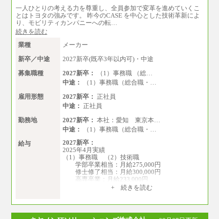
一人ひとりの考える力を尊重し、全員参加で変革を進めていくこ
とはトヨタの強みです。 昨今のCASE を中心とした技術革新によ
り、モビリティカンパニーへの転…
続きを読む
業種
メーカー
新卒／中途
2027新卒(既卒3年以内可)・中途
募集職種
2027新卒：
（1）事務職 （総…
中途：
（1）事務職（総合職・…
雇用形態
2027新卒：
正社員
中途：
正社員
勤務地
2027新卒：
本社：愛知 東京本…
中途：
（1）事務職（総合職・…
2027新卒：
給与
2025年4月実績
（1）事務職 （2）技術職
学部卒業相当：月給275,000円
修士修了相当：月給300,000円
高専卒業：月給233,000円
+ 続きを読む
（3）業務職
大学院修了・大学卒業：月給21万円
短期大学・専門学校（2年制）卒業：月給20
万円