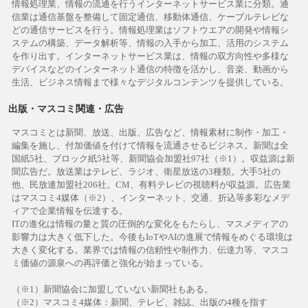
情報処理業、情報の流通を行うインターネットサービス業に分類。通
信業は通信基盤を整備して固定通信、移動体通信、ケーブルテレビな
どの通信サービスを行う。情報処理業はソフトウエアの開発や情報シ
ステムの構築、データ解析等、情報の入手から加工、活用のシステム
を作り出す。インターネットサービス業は、情報の双方向性や多様な
デバイスなどのインターネット通信の特徴を活かし、音楽、動画から
生活、ビジネス情報まで様々なデジタルコンテンツを提供している。
出版・マスコミ関連・広告
マスコミとは新聞、放送、出版、広告など、情報素材に制作・加工・
編集を施し、付加価値を付けて情報を流通させるビジネス。新聞は全
国紙5社、ブロック紙5社等、新聞協会加盟社97社（※1）。収益源は新
聞広告だ。放送業はテレビ、ラジオ、衛星放送の3種類。大手5社の
他、民放連加盟社206社。CM、有料テレビの視聴料が収益源。広告業
はマスコミ4媒体（※2）、インターネット、交通、折込等多彩なメデ
ィアで企業情報を伝達する。
ITの進化は情報の量と質の圧倒的な変化をもたらし、マスメディアの
影響力は大きく低下した。今後もIoTやAIの進展で情報をめぐる環境は
大きく変化する。業界では情報の信頼性や制作力、伝達力等、マスコ
ミ価値の源泉への再評価と強化が始まっている。
（※1）新聞協会に加盟していない新聞社もある。
（※2）マスコミ4媒体：新聞、テレビ、雑誌、出版の4種を指す