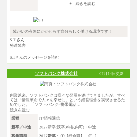
中途：
+ 続きを読む
①技術職 月給300,000円以上
②事務職 月給275,000円以上
※経験・スキルを考慮の上、当社規程により決
定いたします。
※試用期間中も給与に変更はございません。
障がいの有無にかかわらず自分らしく働ける環境です！
S.T さん
発達障害
S.Tさんのメッセージを読む
ソフトバンク株式会社
07月14日更新
創業以来、ソフトバンクは様々な発展を遂げてきましたが、すべ
ては「情報革命で人々を幸せに」という経営理念を実現させるた
めでした。 「ソフトバンク=携帯電話…
続きを読む
業種
IT/情報通信
新卒／中途
2027新卒(既卒3年以内可)・中途
募集職種
2027新卒：
①【総合職】 ②【…