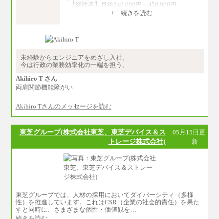
【経験者】月給240,000円～450,000円
※地域や業務内容によって変動がありま
+ 続きを読む
す
【未経験者】月給210,000円～340,000円
※地域や業務内容によって変動がありま
す
（2）一般事務
未経験からエンジニアをめざし入社。
月給210,000円～350,000円
今は行政の業務効率化の一端を担う。
※地域や業務内容によって変動があります
Akihiro T さん
（3）庶務/軽作業
両肩関節機能障がい
月給220,000円～250,000円
Akihiro Tさんのメッセージを読む
※試用期間中も給与に変更はございません
東芝グループ(株式会社東芝、東芝デバイス＆ス
05月15日更
トレージ株式会社)
新
東芝グループでは、人材の採用においてダイバーシティ（多様
性）を推進しています。これはCSR（企業の社会的責任）を果た
すと同時に、さまざまな個性・価値観を…
続きを読む