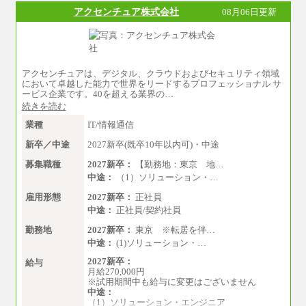
し、経験・能力を考慮のうえ、当社規程に基づ
アクセンチュア株式会社
08月06日更新
き決定いたします。
●一般職
大学卒 月給 25万30
00円
中途：
アクセンチュアは、デジタル、クラウドおよびセキュリティ領域
月給250,000円～300,000円
において卓越した能力で世界をリードするプロフェッショナル サ
※ご経験を考慮の上決定します
ービス企業です。40を超える業界の…
※試用期間はありません
続きを読む
業種
IT/情報通信
新卒／中途
2027新卒(既卒10年以内可)・中途
募集職種
2027新卒：
【勤務地：東京 地…
中途：
（1）ソリューション・…
雇用形態
2027新卒：
正社員
中途：
正社員/契約社員
勤務地
2027新卒：
東京 ※転居を伴…
中途：
(1)ソリューション・…
2027新卒：
給与
月給270,000円
※試用期間中も給与に変更はございません
中途：
（1）ソリューション・エンジニア