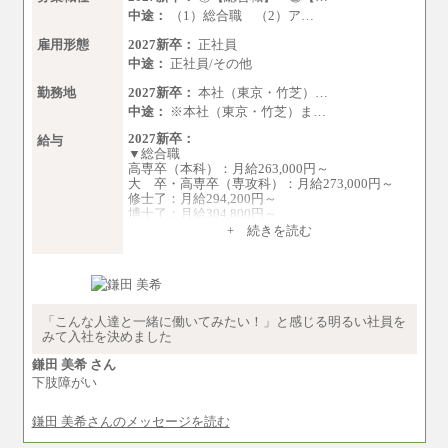
中途：
（1）総合職 （2）ア…
雇用形態
2027新卒：
正社員
中途：
正社員/その他
勤務地
2027新卒：
本社（東京・竹芝）…
中途：
※本社（東京・竹芝）ま…
2027新卒：
給与
▼総合職
高専卒（本科）：月給263,000円～
大 卒・高専卒（専攻科）：月給273,000円～
修士了：月給294,200円～
博士了：月給304,800円～
+ 続きを読む
※卓越した能力、高度な技術や実績をお持ちの
方で、それらを入社後の実業務において発揮で
きると認められる場合は、 上記の給与に関わら
ず個別設定することがあります
▼アソシエイト職
「こんな人達と一緒に働いてみたい！」と感じる明るい社員を
月給235,000円
みて入社を決めました
全職種2025年度実績
鎌田 美希 さん
下肢障がい
※営業職に支給するインセンティブは除く
※試用期間中も給与に変更はございません
鎌田 美希さんのメッセージを読む
中途：
基本月給／20万5000円以上(正社員・準社員）