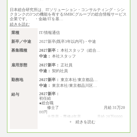
日本総合研究所は、ITソリューション・コンサルティング・シン
クタンクの3つの機能を有するSMBCグループの総合情報サービス
企業です。 ・金融/ITを基…
続きを読む
業種
IT/情報通信
新卒／中途
2027新卒(既卒3年以内可)・中途
募集職種
2027新卒：
本社スタッフ（総合…
中途：
本社スタッフ
雇用形態
2027新卒：
正社員
中途：
契約社員
勤務地
2027新卒：
東京本社/東京都品…
中途：
東京本社/東京都品川区…
2027新卒：
給与
初任給
●総合職
修士了 月給 31万20
00円
大学卒・専修4年卒 月給 28万6000
円
+ 続きを読む
専門3年卒 月給 27万円
専門2年・短大・高専卒 月給 26万円
※博士課程修了は修士了の金額を最低額と