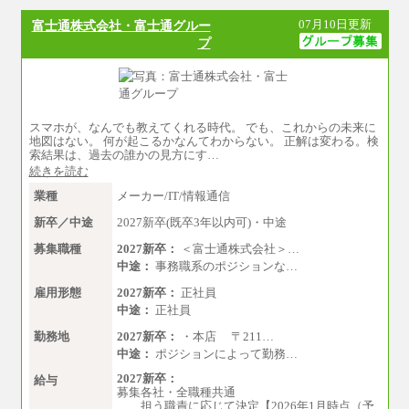
※経験、能力を考慮の上、当社規定により
07月10日更新
富士通株式会社・富士通グルー
優遇いたします
プ
※自己成長支援金(10,000円）を含む
※別途、Workstyle支援金(月額4,000円）
スマホが、なんでも教えてくれる時代。 でも、これからの未来に
地図はない。 何が起こるかなんてわからない。 正解は変わる。検
索結果は、過去の誰かの見方にす…
続きを読む
業種
メーカー/IT/情報通信
新卒／中途
2027新卒(既卒3年以内可)・中途
募集職種
2027新卒：
＜富士通株式会社＞…
中途：
事務職系のポジションな…
雇用形態
2027新卒：
正社員
中途：
正社員
勤務地
2027新卒：
・本店 〒211…
中途：
ポジションによって勤務…
2027新卒：
給与
募集各社・全職種共通
担う職責に応じて決定【2026年1月時点（予