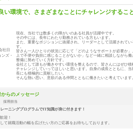
良い環境で、さまざまなことにチャレンジするこ
現在、当社では数多くの障がいのある社員が活躍中です。
その中には、長年にわたり勤務されている方もいます。
また、重要なポジションに抜擢され、リーダーとして活躍されてい
す。
皆さん一人ひとりの状況に応じて「どのようなサポートが必要か」
上で不便や負担に感じることがないか」など一緒に相談しながら働
整備に努めていく方針です。
会社として誰もが働きやすい環境を整えるので、皆さんにはぜひ積
チャレンジしていってほしいと思います。自身の成長とともに、当
長にも積極的に貢献したい。
そんな熱い思い、意欲のある仲間とともに働きたいと考えています
者からのメッセージ
 採用担当
トレーニングプログラムでIT知識が身に付きます！
歓迎！
して就職活動の幅を広げたい方のご応募をお待ちしております。