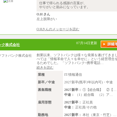
※業務内容・勤務形態に応じて、
仕事で得られる感謝の言葉が、
範囲内でご相談をさせていただく
やりがいと励みになっています。
す
※試用期間中も給与に変更はござ
O.H さん
左上肢障がい
O.Hさんのメッセージを読む
07月14日更新
ンク株式会社
創業以来、ソフトバンクは様々な発展を遂げてきま
べては「情報革命で人々を幸せに」という経営理念
るためでした。 「ソフトバンク=携帯電話…
続きを読む
業種
IT/情報通信
新卒／中途
2027新卒(既卒3年以内可)・中途
募集職種
2027新卒：
①【総合職】 ②【…
中途：
（1）総合職 （2）ア…
雇用形態
2027新卒：
正社員
中途：
正社員/その他
勤務地
2027新卒：
本社（東京・竹芝）…