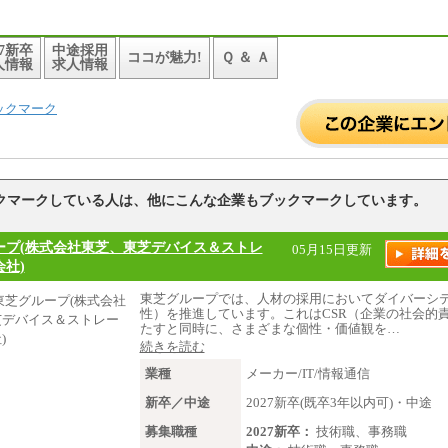
27新卒
中途採用
ココが魅力!
Ｑ ＆ Ａ
人情報
求人情報
ックマーク
クマークしている人は、他にこんな企業もブックマークしています。
ープ(株式会社東芝、東芝デバイス＆ストレ
05月15日更新
社)
東芝グループでは、人材の採用においてダイバーシ
性）を推進しています。これはCSR（企業の社会的
たすと同時に、さまざまな個性・価値観を…
続きを読む
業種
メーカー/IT/情報通信
新卒／中途
2027新卒(既卒3年以内可)・中途
募集職種
2027新卒：
技術職、事務職