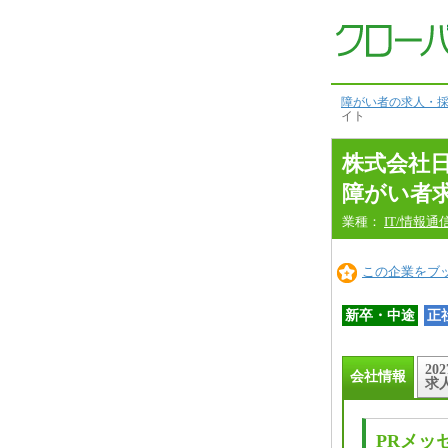
会
社
情
報
本
文
へ
障がい者の求人・採
イト
株式会社
障がい者
業種：
IT/情報通
この企業をブ
新卒・中途
正
20
会社情報
求
PRメッ