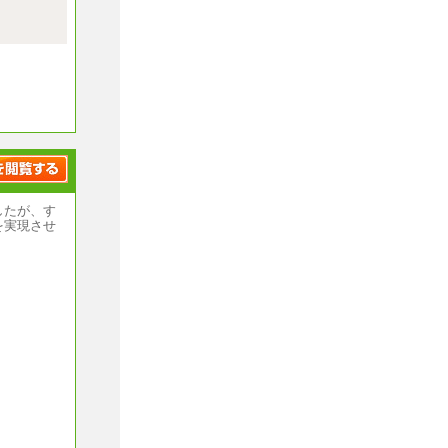
上記給与の
事がありま
いません
したが、す
を実現させ