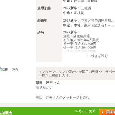
中途：
技術職、事務職
雇用形態
2027新卒：
正社員
中途：
正社員
勤務地
2027新卒：
本社／神奈川県川崎…
中途：
本社／東京港区芝浦１－…
2027新卒：
給与
全社・全職種共通
初任給／2025年4月実績
博士卒 月給 343,500円
修士卒 月給 294,000円
大学卒 月給 269,000円
※試用期間の給与に変更はござい
+ 続きを読む
中途：
経験・能力を考慮し、下記を下限
します。
インターンシップで障がい者採用の姿勢や、サポ
2025年新卒初任給 大学卒／月給 大
手厚さに感動し入社。
000円
増田 匠吾 さん
聴覚障がい
増田 匠吾さんのメッセージを読む
07月29日更新
大塚商会