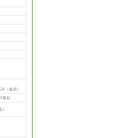
。
石川（金沢）
プ各社
る）