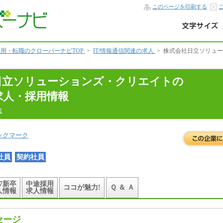
このページを印刷する
用・転職のクローバーナビTOP
>
IT/情報通信関連の求人
>
株式会社日立ソリュー
日立ソリューションズ・クリエイトの
求人・採用情報
信
ックマーク
社員
契約社員
27新卒
中途採用
ココが魅力!
Ｑ ＆ Ａ
人情報
求人情報
セージ