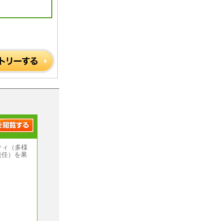
ティ（多様
責任）を果