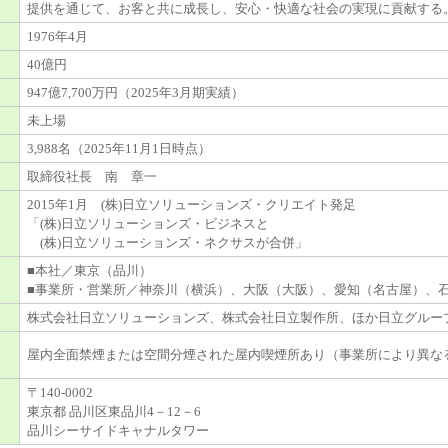
提供を通じて、お客と共に成長し、安心・快適な社会の実現に貢献する
1976年4月
40億円
947億7,700万円（2025年3月期実績）
未上場
3,988名（2025年11月1日時点）
取締役社長 南 章一
2015年1月 (株)日立ソリューションズ・クリエイト発足
「(株)日立ソリューションズ・ビジネスと
(株)日立ソリューションズ・ネクサスが合併」
■本社／東京（品川）
■事業所・営業所／神奈川（横浜）、大阪（大阪）、愛知（名古屋）、
株式会社日立ソリューションズ、株式会社日立製作所、ほか日立グルー
屋内全面禁煙または空間分煙された屋内喫煙所あり（事業所により異な
〒140-0002
東京都 品川区東品川4－12－6
品川シーサイドキャナルタワー