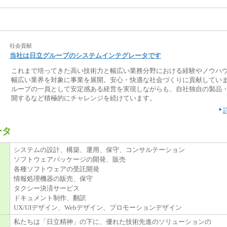
社会貢献
当社は日立グループのシステムインテグレータです
これまで培ってきた高い技術力と幅広い業務分野における経験やノウハ
幅広い業界を対象に事業を展開。安心・快適な社会づくりに貢献していま
ループの一員として安定感ある経営を実現しながらも、自社独自の製品
開するなど積極的にチャレンジを続けています。
ータ
システムの設計、構築、運用、保守、コンサルテーション
ソフトウェアパッケージの開発、販売
各種ソフトウェアの受託開発
情報処理機器の販売、保守
タクシー決済サービス
ドキュメント制作、翻訳
UX/UIデザイン、Webデザイン、プロモーションデザイン
私たちは「日立精神」の下に、優れた技術先進のソリューションの