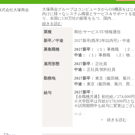
大塚商会グループはコンピュータからOA機器をはじ
向けに様々なシステム構築とサービス＆サポートを
り、全国に130万社の顧客をもつ、国内…
続きを読む
業種
商社/サービス/IT/情報通信
新卒／中途
2027新卒(既卒2年以内可)・中途
募集職種
2027新卒：
（１）事務職 （２…
中途：
（１）事務職 （２）物…
雇用形態
2027新卒：
正社員
中途：
正社員/契約社員
勤務地
2027新卒：
東京（飯田橋、菊川…
中途：
東京（飯田橋、菊川、西…
2027新卒：
給与
【全職種共通】初任給／274,000
※大学院卒は月給が278,000円と
※試用期間中も給与に変更はござ
中途：
（１）～（４）274,000円（月給
+ 続きを読む
（５）235,000円（月給）～
※経験・年齢などを考慮のうえ、
より優遇します。