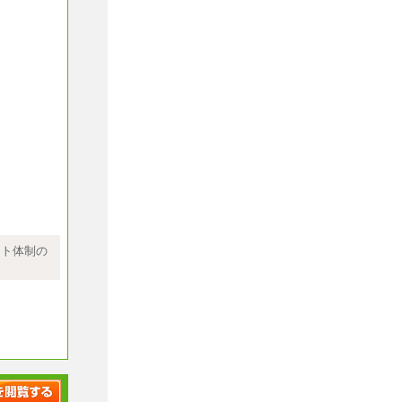
ません
として決定
ート体制の
学卒269,