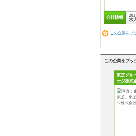
20
会社情報
求
この企業をブ
この企業をブッ
東芝グル
ージ株式会