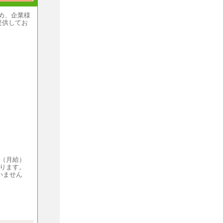
め、企業様
提供してお
円（月給）
なります。
いません
）～
当社規程に