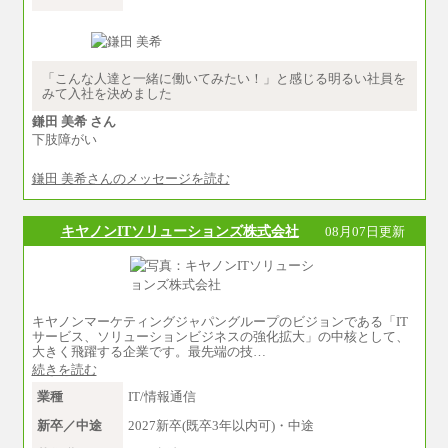
※卓越した能力、高度な技術や実績をお持ちの
方で、それらを入社後の実業務において発揮で
きると認められる場合は、 上記の給与に関わら
ず個別設定することがあります
▼アソシエイト職
「こんな人達と一緒に働いてみたい！」と感じる明るい社員を
月給235,000円
みて入社を決めました
全職種2025年度実績
鎌田 美希 さん
下肢障がい
※営業職に支給するインセンティブは除く
※試用期間中も給与に変更はございません
鎌田 美希さんのメッセージを読む
中途：
基本月給／20万5000円以上(正社員・準社員）
※経験、能力を考慮の上、当社規定により
キヤノンITソリューションズ株式会社
08月07日更新
優遇いたします
※自己成長支援金(10,000円）を含む
※別途、Workstyle支援金(月額4,000円）
キヤノンマーケティングジャパングループのビジョンである「IT
サービス、ソリューションビジネスの強化拡大」の中核として、
大きく飛躍する企業です。最先端の技…
続きを読む
業種
IT/情報通信
新卒／中途
2027新卒(既卒3年以内可)・中途