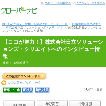
コ
このページを印刷する
このウィンドウを閉じる
コ
が
魅
力！
本
文
障がい者の求人・採用・転職のクローバーナビTOP
>
IT/情報通信関連の求人
へ
>
株式会社日立ソリューションズ・クリエイト
>
株式会社日立ソリューショ
ンズ・クリエイトのココが魅力!
【ココが魅力！】株式会社日立ソリューシ
ョンズ・クリエイトへのインタビュー情
報
業種：
IT/情報通信
この企業をブックマーク
04月28日更新
新卒・中途
正社員
契約社員
2027新卒
中途採用
会社情報