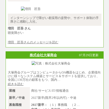
中途：
経験・能力を考慮し、下記を下限として決定し
ます。
2025年新卒初任給 大学卒／月給 大学卒269,000
円
インターンシップで障がい者採用の姿勢や、サポート体制の手
厚さに感動し入社。
増田 匠吾 さん
聴覚障がい
増田 匠吾さんのメッセージを読む
株式会社大塚商会
07月29日更新
大塚商会グループはコンピュータからOA機器をはじめ、企業様向
けに様々なシステム構築とサービス＆サポートを提供しており、
全国に130万社の顧客をもつ、国内…
続きを読む
業種
商社/サービス/IT/情報通信
新卒／中途
2027新卒(既卒2年以内可)・中途
募集職種
2027新卒：
（１）事務職 （２…