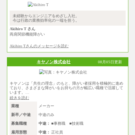
※地域や業務内容によって変動がありま
す
（2）一般事務
未経験からエンジニアをめざし入社。
月給210,000円～350,000円
今は行政の業務効率化の一端を担う。
※地域や業務内容によって変動があります
Akihiro T さん
（3）庶務/軽作業
両肩関節機能障がい
月給220,000円～250,000円
Akihiro Tさんのメッセージを読む
※試用期間中も給与に変更はございません
キヤノン株式会社
08月05日更新
キヤノンは「共生の理念」のもと、障がい者採用を積極的に進め
ており、さまざまな障がいをお持ちの方が幅広い職種で活躍して
います。…
続きを読む
業種
メーカー
新卒／中途
中途のみ
募集職種
中途：
■事務職 ■技術職
雇用形態
中途：
正社員