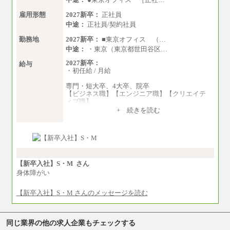
雇用形態
2027新卒：
正社員
中途：
正社員/契約社員
勤務地
2027新卒：
■東京オフィス （…
中途：
・東京（東京都世田谷区…
2027新卒：
給与
・初任給 / 月給
専門・短大卒、4大卒、院卒
【ビジネス職】【エンジニア職】【クリエイテ
ィブ職】
一律：225,000円
+ 続きを読む
※試用期間中も給与に変更はございません 。
中途：
①月給：270,000円～320,000円
②④⑦⑩月給：225,000円～270,000円
③月給：250,000円～300,000円
⑤⑥月給：225,000円～300,000円
【新卒入社】S・M さん
⑧月給：240,000円～285,000円
身体障がい
⑨月給：250,000円～330,000円
【新卒入社】S・M さんのメッセージを読む
※経験、能力等を考慮の上、当社規定により決
定
※試用期間中も給与に変更はございません。
同じ業界の他の求人企業もチェックする