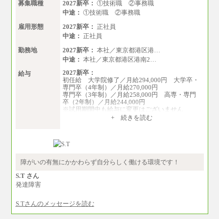
募集職種
2027新卒：
①技術職 ②事務職
中途：
①技術職 ②事務職
雇用形態
2027新卒：
正社員
中途：
正社員
勤務地
2027新卒：
本社／東京都港区港…
中途：
本社／東京都港区港南2…
2027新卒：
給与
初任給 大学院修了／月給294,000円 大学卒・
専門卒（4年制）／月給270,000円
専門卒（3年制）／月給258,000円 高専・専門
卒（2年制）／月給244,000円
※試用期間中も給与に変更はございません
中途：
+ 続きを読む
①技術職 月給300,000円以上
②事務職 月給275,000円以上
※経験・スキルを考慮の上、当社規程により決
定いたします。
※試用期間中も給与に変更はございません。
障がいの有無にかかわらず自分らしく働ける環境です！
S.T さん
発達障害
S.Tさんのメッセージを読む