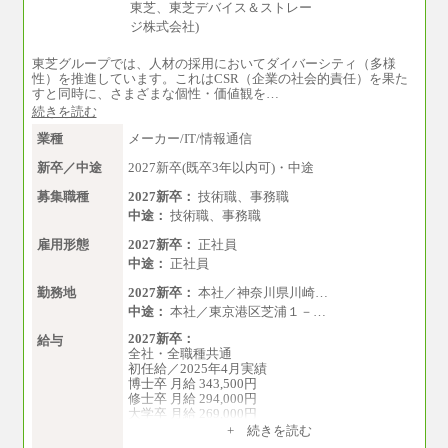
東芝グループでは、人材の採用においてダイバーシティ（多様
性）を推進しています。これはCSR（企業の社会的責任）を果た
すと同時に、さまざまな個性・価値観を…
続きを読む
業種
メーカー/IT/情報通信
新卒／中途
2027新卒(既卒3年以内可)・中途
募集職種
2027新卒：
技術職、事務職
中途：
技術職、事務職
雇用形態
2027新卒：
正社員
中途：
正社員
勤務地
2027新卒：
本社／神奈川県川崎…
中途：
本社／東京港区芝浦１－…
2027新卒：
給与
全社・全職種共通
初任給／2025年4月実績
博士卒 月給 343,500円
修士卒 月給 294,000円
大学卒 月給 269,000円
※試用期間の給与に変更はございません
+ 続きを読む