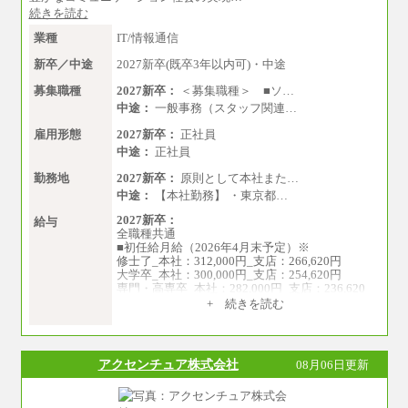
続きを読む
業種
IT/情報通信
新卒／中途
2027新卒(既卒3年以内可)・中途
募集職種
2027新卒：
＜募集職種＞ ■ソ…
中途：
一般事務（スタッフ関連…
雇用形態
2027新卒：
正社員
中途：
正社員
勤務地
2027新卒：
原則として本社また…
中途：
【本社勤務】 ・東京都…
2027新卒：
給与
全職種共通
■初任給月給（2026年4月末予定）※
修士了_本社：312,000円_支店：266,620円
大学卒_本社：300,000円_支店：254,620円
専門・高専卒_本社：282,000円_支店：236,620
円
+ 続きを読む
※専門性に応じた高い給与水準の採用も実施
中途：
月給（本社）：213,030円＋諸手当
アクセンチュア株式会社
08月06日更新
月給（支店）：164,920円～189,700円＋諸手当
※試用期間中も給与に変更はございません。
※上記はフルタイム勤務で残業ゼロの場合の標