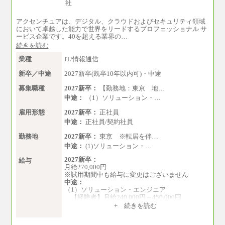
準的な月額モデルとして掲載。
※上記のほか、ボーナス支給あり
年収（本社）：330万～380万（フルタイムで標
アクセンチュアは、デジタル、クラウドおよびセキュリティ領域
準的なボーナス込みの金額です。上限金額は全
において卓越した能力で世界をリードするプロフェッショナル サ
社平均20時間の残業込み）
ービス企業です。40を超える業界の…
年収（支店）：260万～340万（フルタイムで標
続きを読む
準的なボーナス込みの金額です。上限金額は全
社平均20時間の残業込み）
業種
IT/情報通信
※年1回評価に応じて昇給有り。(上限あり)
※雇用形態についての補足：事務系職務限定の
新卒／中途
2027新卒(既卒10年以内可)・中途
正社員となります
募集職種
2027新卒：
【勤務地：東京 地…
中途：
（1）ソリューション・…
雇用形態
2027新卒：
正社員
中途：
正社員/契約社員
勤務地
2027新卒：
東京 ※転居を伴…
中途：
(1)ソリューション・…
2027新卒：
給与
月給270,000円
※試用期間中も給与に変更はございません
中途：
（1）ソリューション・エンジニア
【経験者】月給240,000円～450,000円
※地域や業務内容によって変動がありま
+ 続きを読む
す
【未経験者】月給210,000円～340,000円