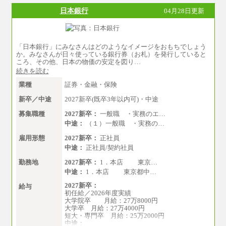
日本銀行
04月28日更新
「日本銀行」にみなさんはどのようなイメージをおもちでしょう
か。みなさんが日々使っている銀行券（お札）を発行していると
ころ、その他、日本の物価の安定を図り…
続きを読む
業種
証券・金融・保険
新卒／中途
2027新卒(既卒3年以内可)・中途
募集職種
2027新卒：
一般職 ・実務のエ…
中途：
（１）一般職 ・実務の…
雇用形態
2027新卒：
正社員
中途：
正社員/契約社員
勤務地
2027新卒：
1．本店 東京…
中途：
1．本店 東京都中…
2027新卒：
給与
初任給／2026年度実績
大学院卒 月給：27万8000円
大学卒 月給：27万4000円
短大・専門卒 月給：25万2000円
中途：