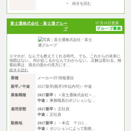
（１）（２）共通
+ 続きを読む
月給：24万0000円～34万8420円
※職務経験等を考慮し決定いたします。
※試用期間中も給与に変更はございません
07月10日更新
富士通株式会社・富士通グルー
プ
スマホが、なんでも教えてくれる時代。 でも、これからの未来に
地図はない。 何が起こるかなんてわからない。 正解は変わる。検
索結果は、過去の誰かの見方にす…
続きを読む
業種
メーカー/IT/情報通信
新卒／中途
2027新卒(既卒3年以内可)・中途
募集職種
2027新卒：
＜富士通株式会社＞…
中途：
事務職系のポジションな…
雇用形態
2027新卒：
正社員
中途：
正社員
勤務地
2027新卒：
・本店 〒211…
中途：
ポジションによって勤務…