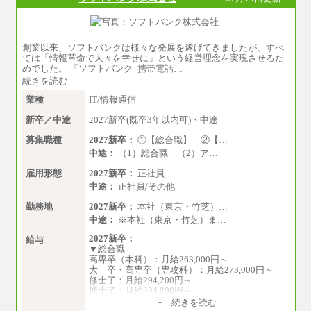
創業以来、ソフトバンクは様々な発展を遂げてきましたが、すべ
ては「情報革命で人々を幸せに」という経営理念を実現させるた
めでした。 「ソフトバンク=携帯電話…
続きを読む
業種
IT/情報通信
新卒／中途
2027新卒(既卒3年以内可)・中途
募集職種
2027新卒：
①【総合職】 ②【…
中途：
（1）総合職 （2）ア…
雇用形態
2027新卒：
正社員
中途：
正社員/その他
勤務地
2027新卒：
本社（東京・竹芝）…
中途：
※本社（東京・竹芝）ま…
2027新卒：
給与
▼総合職
高専卒（本科）：月給263,000円～
大 卒・高専卒（専攻科）：月給273,000円～
修士了：月給294,200円～
博士了：月給304,800円～
+ 続きを読む