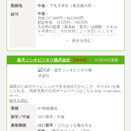
勤務地
中途：
下丸子本社（東京都大田…
中途：
給与
月給 217,000円～442,000円
想定年収 315万円～760万円
入社時の処遇（基本給・賞与）は経験・スキル
を考慮の上、当社規程により決定いたします。
経験・スキルによっては、記載額を超える場合
もあります。
+ 続きを読む
※試用期間中も給与に変更はございません。
楽天ソシオビジネス株式会社
【NEW】
07月28日更新
成長のためのチャレンジができる会社だからこそ、やりがいを感
じられる。 内容充実の公式ホームページはこちら http://corp.rakut
en.co…
続きを読む
業種
IT/情報通信
新卒／中途
2027新卒・中途
募集職種
2027新卒：
どのような働き方を…
中途：
●東京オフィス ［正社…