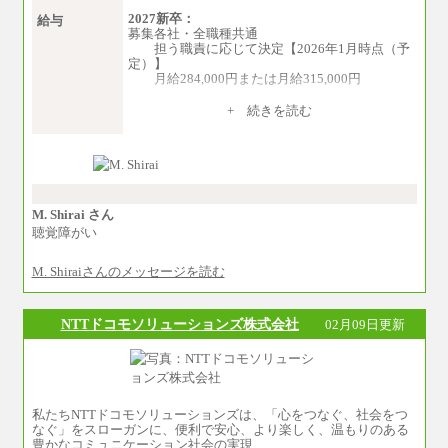
2027新卒：
給与
募集各社・全職種共通
担う職責に応じて決定【2026年1月時点（予
定）】
月給284,000円または月給315,000円
※入社後早期から、自律的な業務遂行が求
+ 続きを読む
められる職務を担う方については、月額給与315,
000円です。
なお、高度なスキルや専門性を持ち、よ
り高い職責を担う方については、さらに高い金
額を個別に設定します。
※習熟度を上げるための育成が一定期間必
要で上司の指示に基づき職務を遂行する方につ
M. Shirai さん
いては、月額給与284,000円となります。
聴覚障がい
※個別に設定する給与については、選考の
過程で決定していきます。
M. Shiraiさんのメッセージを読む
※上記に加え、所定労働時間外に勤務をし
た場合には、時間外勤務手当を支給します。
※試用期間中も給与に変更はございませ
ん。
NTTドコモソリューションズ株式会社
02月09日更新
中途：
＜募集各社・全職種共通＞
月給21万円以上～
※試用期間中の給与に変更はありません。
私たちNTTドコモソリューションズは、「心をつなぐ、社会をつ
※経験・能力を考慮し、当社規定により決定い
なぐ」をスローガンに、便利で安心、より楽しく、温もりのある
たします。
豊かなコミュニケーション社会の実現…