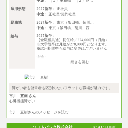
中途：
（１）事務職 （２）物…
雇用形態
2027新卒：
正社員
中途：
正社員/契約社員
勤務地
2027新卒：
東京（飯田橋、菊川…
中途：
東京（飯田橋、菊川、西…
2027新卒：
給与
【全職種共通】初任給／274,000円（月給）
※大学院卒は月給が278,000円となります。
※試用期間中も給与に変更はございません
中途：
（１）～（４）274,000円（月給）～
+ 続きを読む
（５）235,000円（月給）～
※経験・年齢などを考慮のうえ、当社規程によ
り優遇します。
※業務内容・勤務形態に応じて、上記給与の範
囲内でご相談をさせていただく事があります
※試用期間中も給与に変更はございません
障がい者も健常者も区別のないフラットな職場が魅力です。
市川 直樹 さん
心臓機能障がい
市川 直樹さんのメッセージを読む
ソフトバンク株式会社
07月14日更新