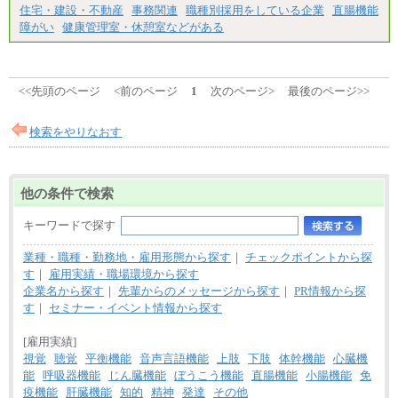
大学卒/月給219,000円～246,000円
住宅・建設・不動産
事務関連
職種別採用をしている企業
直腸機能
短大・高専卒/月給197,000円～222,000円
障がい
健康管理室・休憩室などがある
※拠点型職員、特定職員の給与は、生活の拠点が定
まることによるメリットおよび地域ごとの生計費な
どの地域差指数を勘案して拠点ごとに定めていま
す。
<<先頭のページ
<前のページ
1
次のページ>
最後のページ>>
中途：
全職種共通
月給制
検索をやりなおす
226,600円～390,100円（勤務地域等により異なりま
す）
・ご経験やスキルを考慮し、選考の中で決定いたし
ます。
他の条件で検索
・試用期間中も同額支給します。
キーワードで探す
業種・職種・勤務地・雇用形態から探す
｜
チェックポイントから探
す
｜
雇用実績・職場環境から探す
企業名から探す
｜
先輩からのメッセージから探す
｜
PR情報から探
す
｜
セミナー・イベント情報から探す
[雇用実績]
視覚
聴覚
平衡機能
音声言語機能
上肢
下肢
体幹機能
心臓機
能
呼吸器機能
じん臓機能
ぼうこう機能
直腸機能
小腸機能
免
疫機能
肝臓機能
知的
精神
発達
その他