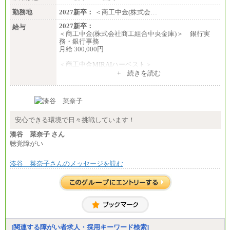
勤務地
2027新卒：
＜商工中金(株式会…
2027新卒：
給与
＜商工中金(株式会社商工組合中央金庫)＞ 銀行実
務・銀行事務
月給 300,000円
＜商工中金MIRAIハーベスト＞
月給 230,000円
+ 続きを読む
※試用期間中も給与に変更はございません
安心できる環境で日々挑戦しています！
湊谷 菜奈子 さん
聴覚障がい
湊谷 菜奈子さんのメッセージを読む
[関連する障がい者求人・採用キーワード検索]