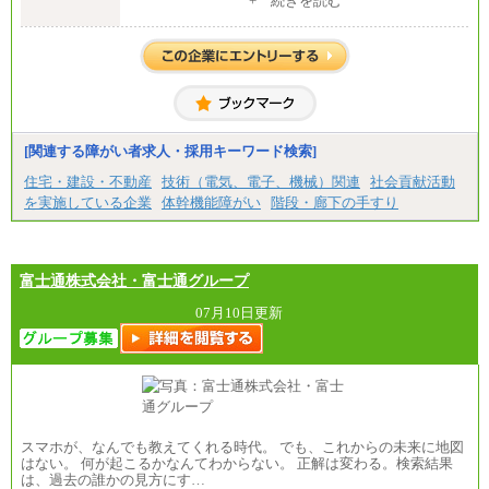
+ 続きを読む
⑯月給185,000円以上
中途：
⑰月給237,000円以上
【正社員】
⑱月給212,000円以上
[全国社員]月給348,000円～
⑲東京：月給202,000 円以上 、京都：月給193,000 円
[地域社員]月給295,000円～
以上
※試用期間中も給与に変更はございません
⑳月給205,000円以上
【契約社員】月給200,000円～
㉑月給185,000 円以上
㉒月給185,000 円以上
㉓月給224,500円以上
[関連する障がい者求人・採用キーワード検索]
※全コース共通※ 能力・経験・勤務地などにより
異なります
住宅・建設・不動産
技術（電気、電子、機械）関連
社会貢献活動
※試用期間中も給与に変更はございません。
を実施している企業
体幹機能障がい
階段・廊下の手すり
富士通株式会社・富士通グループ
07月10日更新
スマホが、なんでも教えてくれる時代。 でも、これからの未来に地図
はない。 何が起こるかなんてわからない。 正解は変わる。検索結果
は、過去の誰かの見方にす…