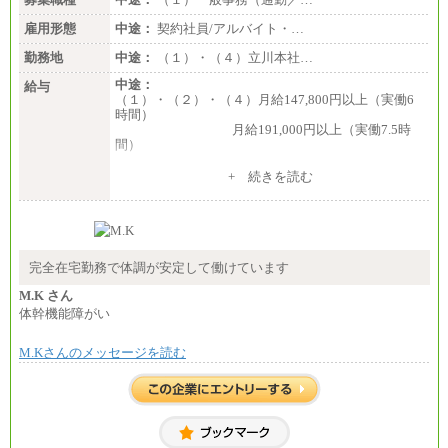
雇用形態
中途：
契約社員/アルバイト・…
勤務地
中途：
（１）・（４）立川本社…
中途：
給与
（１）・（２）・（４）月給147,800円以上（実働6
時間）
月給191,000円以上（実働7.5時
間）
（３）月給191,000円以上（実働7.5時間）
+ 続きを読む
（５）月給147,800円以上（実働6時間）
-----
時給 1,226円（実働4.5時間）
※基本給に加算して以下手当有（いずれも時
間額換算額）
完全在宅勤務で体調が安定して働けています
・退職金相当手当 37円
・賞与相当手当 127円
M.K さん
合計時給額 1,390円
体幹機能障がい
※全ての求人において試用期間中も給与に変更はご
M.Kさんのメッセージを読む
ざいません。