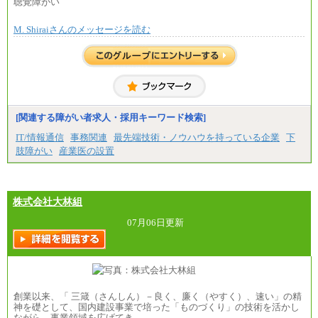
聴覚障がい
※個別に設定する給与については、選考の過程
で決定していきます。
M. Shiraiさんのメッセージを読む
※上記に加え、所定労働時間外に勤務をした場
合には、時間外勤務手当を支給します。
※試用期間中も給与に変更はございません。
中途：
＜募集各社・全職種共通＞
月給21万円以上～
※試用期間中の給与に変更はありません。
[関連する障がい者求人・採用キーワード検索]
※経験・能力を考慮し、当社規定により決定いたし
IT/情報通信
事務関連
最先端技術・ノウハウを持っている企業
下
ます。
肢障がい
産業医の設置
株式会社大林組
07月06日更新
創業以来、「 三箴（さんしん）－良く、廉く（やすく）、速い」の精
神を礎として、国内建設事業で培った「ものづくり」の技術を活かし
ながら、事業領域を広げてき…