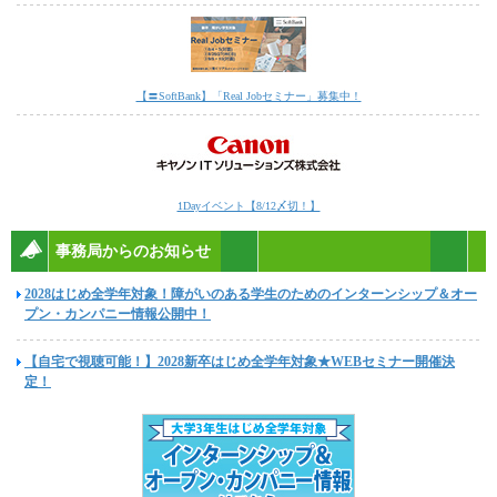
【〓SoftBank】「Real Jobセミナー」募集中！
1Dayイベント【8/12〆切！】
事務局からのお知らせ
2028はじめ全学年対象！障がいのある学生のためのインターンシップ＆オー
プン・カンパニー情報公開中！
【自宅で視聴可能！】2028新卒はじめ全学年対象★WEBセミナー開催決
定！