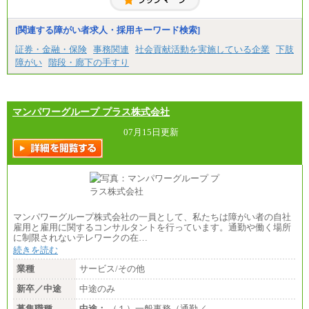
固定残業／なし 試用期間／あり（6か月）
※試用期間中も給与に変更はございません。
[関連する障がい者求人・採用キーワード検索]
証券・金融・保険
事務関連
社会貢献活動を実施している企業
下肢
障がい
階段・廊下の手すり
マンパワーグループ プラス株式会社
07月15日更新
マンパワーグループ株式会社の一員として、私たちは障がい者の自社
雇用と雇用に関するコンサルタントを行っています。通勤や働く場所
に制限されないテレワークの在…
続きを読む
業種
サービス/その他
新卒／中途
中途のみ
募集職種
中途：
（１）一般事務（通勤／…