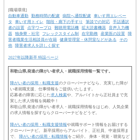
[職場環境]
自動車通勤
勤務時間の配慮
病院へ通院配慮
車いす用エレベー
タ
車いす用トイレ
階段・廊下の手すり
筆談での対応
手話通訳
者の設置
点字ワープロ
難聴用電話機
拡大読書機器
音声入力機
器
独身寮・社宅
フレックスタイム制
在宅勤務
産業医の設置
障
害者職業生活相談員が在籍
健康管理室・休憩室などがある
その
他
障害者求人を詳しく探す
2027年以降新卒 特設ページ
和歌山県,発達の障がい者求人・就職採用情報一覧です。
障がい者の採用・転職支援
のクローバーナビなら、充実した障が
い者就職支援、仕事情報をご提供いたします。
応募者の障害に応じた
求人検索
や、アルバイトから正社員まで充
実した求人情報を掲載中！
和歌山県,発達の障がい者求人・就職採用情報をはじめ、人気企業
の求人情報を探すならクローバーナビをどうぞ。
障がい者の採用・転職支援情報
や就職サポート情報をお届けする
クローバーナビ。 新卒採用からアルバイト、正社員、中途採用ま
で、
障がい者の採用・転職情報
をご紹介。 身体・視覚・聴覚など