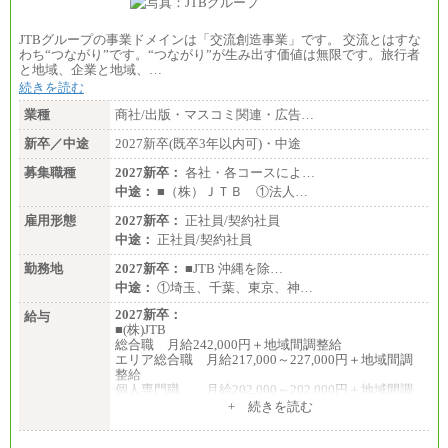
JTBグループの事業ドメインは「交流創造事業」です。 交流とはすな
わち“つながり”です。“つながり”が生み出す価値は無限です。旅行者
と地域、企業と地域、…
続きを読む
業種
商社/出版・マスコミ関連・広告…
新卒／中途
2027新卒(既卒3年以内可)・中途
募集職種
2027新卒：
各社・各コースによ…
中途：
■（株）ＪＴＢ ①法人…
雇用形態
2027新卒：
正社員/契約社員
中途：
正社員/契約社員
勤務地
2027新卒：
■JTB 沖縄を除…
中途：
①埼玉、千葉、東京、神…
2027新卒：
給与
■(株)JTB
総合職 月給242,000円＋地域間調整給
エリア総合職 月給217,000～227,000円＋地域間調
整給
個人専門職 月給202,000～202,000円＋地域間調
整給
+ 続きを読む
※詳細はJTBキャリアサイトよりご確認ください。