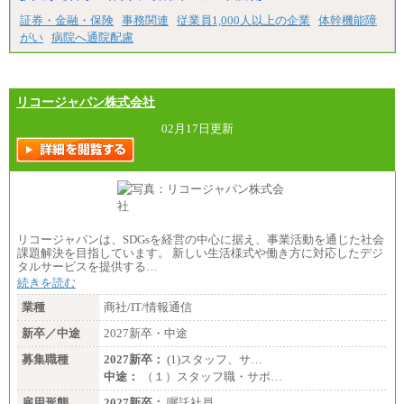
証券・金融・保険
事務関連
従業員1,000人以上の企業
体幹機能障
がい
病院へ通院配慮
リコージャパン株式会社
02月17日更新
リコージャパンは、SDGsを経営の中心に据え、事業活動を通じた社会
課題解決を目指しています。 新しい生活様式や働き方に対応したデジ
タルサービスを提供する…
続きを読む
業種
商社/IT/情報通信
新卒／中途
2027新卒・中途
募集職種
2027新卒：
(1)スタッフ、サ…
中途：
（１）スタッフ職・サポ…
雇用形態
2027新卒：
嘱託社員