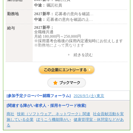
中途：
嘱託社員
勤務地
2027新卒：
応募者の意向を確認…
中途：
応募者の意向を確認の上…
2027新卒：
給与
全職種共通
月給 180,000円～250,000円
※採用選考合格後の採用内定通知時にお伝えします
※勤務地によって異なります
中途：
+ 続きを読む
全職種共通
月給 200,000円～250,000円
入社時の処遇は経験・能力を考慮の上、当社規程に
より決定します。
具体的な金額は採用選考合格後に採用内定通知時に
お伝えします。
[参加予定クローバー就職フォーラム]
2026/9/5 (土) 東京
[関連する障がい者求人・採用キーワード検索]
商社
技術（ソフトウェア、ネットワーク）関連
社会貢献活動を実
施している企業
ぼうこう機能障がい
健康管理室・休憩室などがあ
る