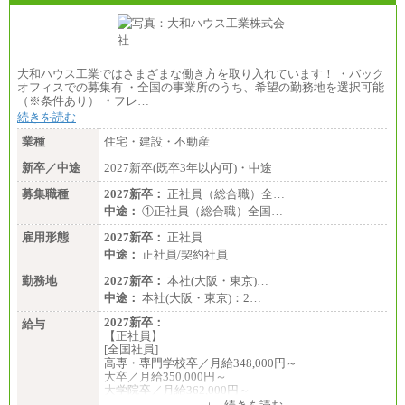
■(株)JTBビジネストランスフォーム
総合職 月給205,000～225,000円＋地域間調整給
エリア総合職 月給185,000円＋地域間調整給
※詳細はJTBキャリアサイトよりご確認ください。
大和ハウス工業ではさまざまな働き方を取り入れています！ ・バック
■(株)JTBデータサービス ※2027年新卒募集終了
オフィスでの募集有 ・全国の事業所のうち、希望の勤務地を選択可能
総合職 月給186,000～194,000円＋地域手当
（※条件あり） ・フレ…
※詳細はJTBキャリアサイトよりご確認ください。
続きを読む
■I&Jデジタルイノベーション(株)
業種
住宅・建設・不動産
総合職 月給224,500～242,600円＋地域手当
※詳細はJTBキャリアサイトよりご確認ください。
新卒／中途
2027新卒(既卒3年以内可)・中途
＜有期社員コース＞
募集職種
2027新卒：
正社員（総合職）全…
■(株)JTBビジネストランスフォーム
中途：
①正社員（総合職）全国…
有期契約職 月給185,000～195,000円
※詳細はJTBキャリアサイトよりご確認ください。
雇用形態
2027新卒：
正社員
中途：
正社員/契約社員
■(株)JTBパブリッシング ※2027年新卒募集終了
総合職 月給241,000円
勤務地
2027新卒：
本社(大阪・東京)…
中途：
中途：
本社(大阪・東京)：2…
①月給227,000円以上
②月給212,000円以上
2027新卒：
給与
③月給172,500円以上
【正社員】
④月給23万円～37万円
[全国社員]
⑤月給20万円～25万円
高専・専門学校卒／月給348,000円～
⑥月給33万円～48万円
大卒／月給350,000円～
⑦月給271,000円以上
大学院卒／月給362,000円～
⑧～⑮月給200,000円〜月給400,000円
[地域社員]月給295,000円～