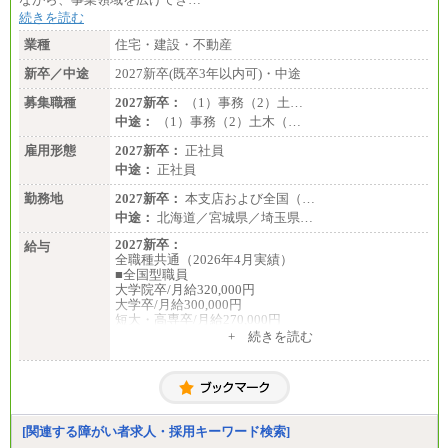
続きを読む
業種
住宅・建設・不動産
新卒／中途
2027新卒(既卒3年以内可)・中途
募集職種
2027新卒：
（1）事務（2）土…
中途：
（1）事務（2）土木（…
雇用形態
2027新卒：
正社員
中途：
正社員
勤務地
2027新卒：
本支店および全国（…
中途：
北海道／宮城県／埼玉県…
2027新卒：
給与
全職種共通（2026年4月実績）
■全国型職員
大学院卒/月給320,000円
大学卒/月給300,000円
短大・高専卒/月給270,000円
+ 続きを読む
■拠点型職員※
大学院卒/月給256,000円～288,000円
大学卒/月給240,000円～270,000円
短大・高専卒/月給216,000円～243,000円
■特定職員※
[関連する障がい者求人・採用キーワード検索]
大学院卒/月給234,000円～263,000円