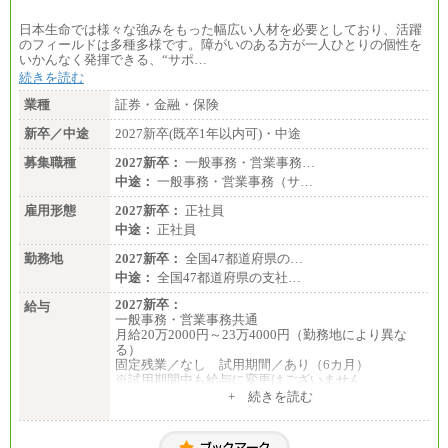
日本生命では様々な強みをもった幅広い人材を必要としており、活躍
のフィールドは多種多様です。障がいのある方が一人ひとりの個性を
いかんなく発揮できる、“サポ…
続きを読む
業種
証券・金融・保険
新卒／中途
2027新卒(既卒1年以内可)・中途
募集職種
2027新卒：
一般事務・営業事務…
中途：
一般事務・営業事務（サ…
雇用形態
2027新卒：
正社員
中途：
正社員
勤務地
2027新卒：
全国47都道府県の…
中途：
全国47都道府県の支社…
2027新卒：
給与
一般事務・営業事務共通
月給20万2000円～23万4000円（勤務地により異な
る）
固定残業／なし 試用期間／あり（6カ月）
※試用期間中も給与に変更はございません
中途：
+ 続きを読む
一般事務・営業事務共通
月給20万2000円～23万4000円（勤務地により異な
る）