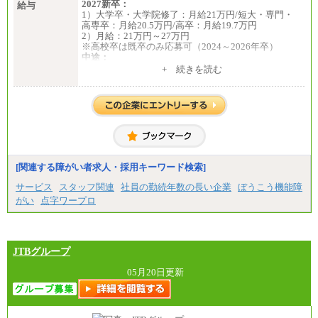
2027新卒：
給与
1）大学卒・大学院修了：月給21万円/短大・専門・
高専卒：月給20.5万円/高卒：月給19.7万円
2）月給：21万円～27万円
※高校卒は既卒のみ応募可（2024～2026年卒）
中途：
1）月給：21万円～25万円
+ 続きを読む
2）月給：21万円～27万円
[関連する障がい者求人・採用キーワード検索]
サービス
スタッフ関連
社員の勤続年数の長い企業
ぼうこう機能障
がい
点字ワープロ
JTBグループ
05月20日更新