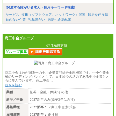
[関連する障がい者求人・採用キーワード検索]
サービス
技術（ソフトウェア、ネットワーク）関連
転居を伴う転
勤のない企業
視覚障がい
病院へ通院配慮
商工中金グループ
07月28日更新
商工中金はわが国唯一の中小企業専門総合金融機関です。中小企業金
融のリーディングバンクとして、日本経済の活力である中小企業とと
もに歩んでいます。 商工中金…
続きを読む
業種
証券・金融・保険/その他
新卒／中途
2027新卒のみ(既卒3年以内可)
募集職種
2027新卒：
＜商工中金(株式会…
雇用形態
2027新卒：
正社員