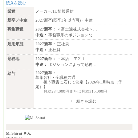
続きを読む
業種
メーカー/IT/情報通信
新卒／中途
2027新卒(既卒3年以内可)・中途
募集職種
2027新卒：
＜富士通株式会社＞…
中途：
事務職系のポジションな…
雇用形態
2027新卒：
正社員
中途：
正社員
勤務地
2027新卒：
・本店 〒211…
中途：
ポジションによって勤務…
2027新卒：
給与
募集各社・全職種共通
担う職責に応じて決定【2026年1月時点（予
定）】
月給284,000円または月給315,000円
※入社後早期から、自律的な業務遂行が求めら
+ 続きを読む
れる職務を担う方については、月額給与315,000円で
す。
なお、高度なスキルや専門性を持ち、より高
い職責を担う方については、さらに高い金額を個別
に設定します。
※習熟度を上げるための育成が一定期間必要で
上司の指示に基づき職務を遂行する方については、
M. Shirai さん
月額給与284,000円となります。