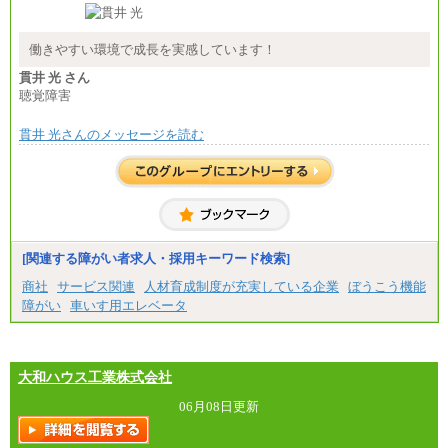
■(株)JTB商事
総合職 月給208,000～235,000円
エリア総合職 月給180,000～205,000円＋地域手当
※詳細はJTBキャリアサイトよりご確認ください。
働きやすい環境で成長を実感しています！
■(株)JTBパブリッシング ※2027年新卒募集終了
貫井 光 さん
総合職 月給271,000円
聴覚障害
■(株)JTBビジネストラベルソリューションズ
貫井 光さんのメッセージを読む
総合職 月給220,000～230,000円＋地域間調整給
エリア総合職 月給206,000円～214,000＋地域間調
整給
※詳細はJTBキャリアサイトよりご確認ください。
■(株)JTBコミュニケーションデザイン
総合職 月給230,000円
みなし残業手当：20,000円（一律支給）※みなし
残業手当の残業時間は10.43時間。
[関連する障がい者求人・採用キーワード検索]
※超過勤務手当：みなし残業時間を超える残業時
商社
サービス関連
人材育成制度が充実している企業
ぼうこう機能
間に応じて、時間外手当等を支給。
障がい
車いす用エレベータ
エリアサポート職 月給188,000円
※超過勤務手当：残業時間については全額時間外
手当を支給。
大和ハウス工業株式会社
■（株）JTBグローバルマーケティング＆トラベル
総合職 月給242,000円＋地域間調整給
訪日事業職 月給202,000～227,000円＋地域間調整
06月08日更新
給
※詳細はJTBキャリアサイトよりご確認ください。