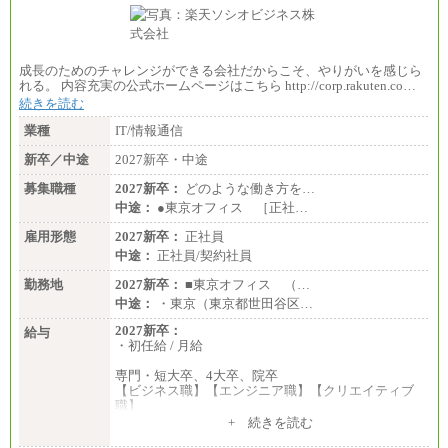
成長のためのチャレンジができる会社だからこそ、やりがいを感じら
れる。 内容充実の公式ホームページはこちら http://corp.rakuten.co…
続きを読む
業種
IT/情報通信
新卒／中途
2027新卒・中途
募集職種
2027新卒：
どのような働き方を…
中途：
●東京オフィス ［正社…
雇用形態
2027新卒：
正社員
中途：
正社員/契約社員
勤務地
2027新卒：
■東京オフィス （…
中途：
・東京（東京都世田谷区…
2027新卒：
給与
・初任給 / 月給
専門・短大卒、4大卒、院卒
【ビジネス職】【エンジニア職】【クリエイティブ
職】
一律：225,000円
+ 続きを読む