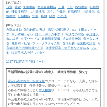
※交通費：月5万円まで
[雇用実績]
視覚
聴覚
平衡機能
音声言語機能
上肢
下肢
体幹機能
心臓機
能
呼吸器機能
じん臓機能
ぼうこう機能
直腸機能
小腸機能
免
疫機能
肝臓機能
知的
精神
発達
その他
[職場環境]
自動車通勤
勤務時間の配慮
病院へ通院配慮
車いす用エレベー
タ
車いす用トイレ
階段・廊下の手すり
筆談での対応
手話通訳
者の設置
点字ワープロ
難聴用電話機
拡大読書機器
音声入力機
器
独身寮・社宅
フレックスタイム制
在宅勤務
産業医の設置
障
害者職業生活相談員が在籍
健康管理室・休憩室などがある
その
他
障害者求人を詳しく探す
2027年以降新卒 特設ページ
手話通訳者の設置の障がい者求人・就職採用情報一覧です。
障がい者の採用・転職支援
のクローバーナビなら、充実した障が
い者就職支援、仕事情報をご提供いたします。
応募者の障害に応じた
求人検索
や、アルバイトから正社員まで充
実した求人情報を掲載中！
手話通訳者の設置の障がい者求人・就職採用情報をはじめ、人気
企業の求人情報を探すならクローバーナビをどうぞ。