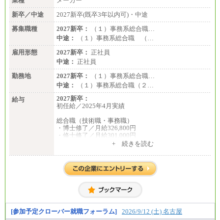
業種
メーカー
新卒／中途
2027新卒(既卒3年以内可)・中途
募集職種
2027新卒：
（１）事務系総合職…
中途：
（１）事務系総合職 （…
雇用形態
2027新卒：
正社員
中途：
正社員
勤務地
2027新卒：
（１）事務系総合職…
中途：
（１）事務系総合職（２…
2027新卒：
給与
初任給／2025年4月実績
総合職（技術職・事務職）
・博士修了／月給326,800円
・修士修了／月給301,000円
・大学卒／月給282,000円
+ 続きを読む
・高専卒（専攻科）／月給282,000円
・高専卒（本科）／月給256,000円
一般事務職
・博士修了、修士修了、大学卒／月給206,400円
・高専卒（専攻科）／月給206,400円
・高専卒（本科）月給197,800円
・短大卒／月給197,800円
・専門卒（2年）／月給197,800円
[参加予定クローバー就職フォーラム]
2026/9/12 (土) 名古屋