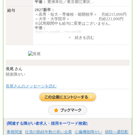
中途：
豊洲本社／東京都江東区…
2027新卒：
給与
＜高専・短大・専修校・能開校卒＞ 月給215,000円
＜大学・大学院卒＞ 月給221,000円
※試用期間中も給与に変更はございません。
中途：
月給215,000円～276,000円
※当社規定による月給制
+ 続きを読む
※試用期間中も給与に変更はございません。
長尾 さん
聴覚障がい
長尾さんのメッセージを読む
[関連する障がい者求人・採用キーワード検索]
事務関連
社員の勤続年数の長い企業
心臓機能障がい
病院へ通院配