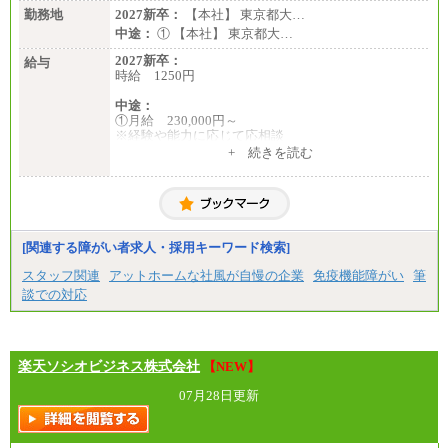
勤務地
2027新卒：
【本社】 東京都大…
中途：
① 【本社】 東京都大…
2027新卒：
給与
時給 1250円
中途：
①月給 230,000円～
※経験や能力に応じて応相談
+ 続きを読む
②時給 1,250円
[関連する障がい者求人・採用キーワード検索]
スタッフ関連
アットホームな社風が自慢の企業
免疫機能障がい
筆
談での対応
楽天ソシオビジネス株式会社
【NEW】
07月28日更新