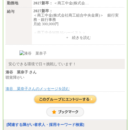
※試用期間中も給与に変更なし
勤務地
2027新卒：
＜商工中金(株式会…
2027新卒：
給与
＜商工中金(株式会社商工組合中央金庫)＞ 銀行実
務・銀行事務
月給 300,000円
＜商工中金MIRAIハーベスト＞
月給 230,000円
+ 続きを読む
※試用期間中も給与に変更はございません
安心できる環境で日々挑戦しています！
湊谷 菜奈子 さん
聴覚障がい
湊谷 菜奈子さんのメッセージを読む
[関連する障がい者求人・採用キーワード検索]