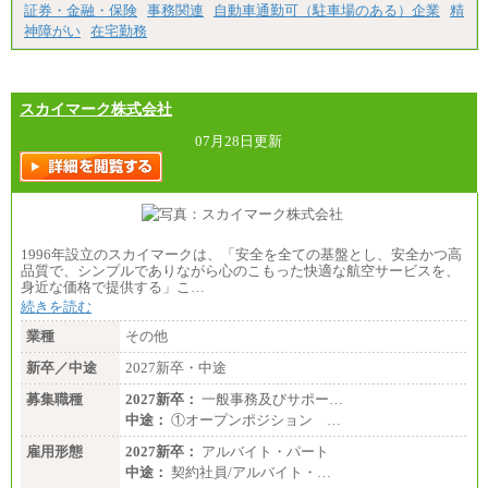
証券・金融・保険
事務関連
自動車通勤可（駐車場のある）企業
精
神障がい
在宅勤務
スカイマーク株式会社
07月28日更新
1996年設立のスカイマークは、「安全を全ての基盤とし、安全かつ高
品質で、シンプルでありながら心のこもった快適な航空サービスを、
身近な価格で提供する」こ…
続きを読む
業種
その他
新卒／中途
2027新卒・中途
募集職種
2027新卒：
一般事務及びサポー…
中途：
①オープンポジション …
雇用形態
2027新卒：
アルバイト・パート
中途：
契約社員/アルバイト・…