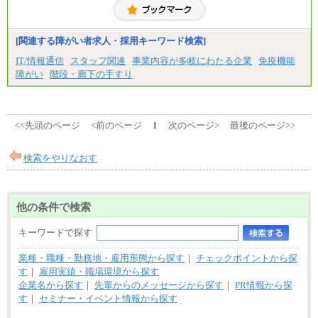
専門1年制卒：212,900円
【居住地域：関西エリア（月給） 】※一律地域手当1
5,000円含む
[関連する障がい者求人・採用キーワード検索]
大学院卒：266,100円
大学卒：240,000円
IT/情報通信
スタッフ関連
事業内容が多岐にわたる企業
免疫機能
高専卒：234,800円
障がい
階段・廊下の手すり
短大・専門3年制卒：225,300円
短大・専門2年制卒：212,600円
専門1年制卒：202,900円
中途：
【全職種共通】
<<先頭のページ
<前のページ
1
次のページ>
最後のページ>>
〔正社員〕
月給212,900円～330,000円
※実務経験に応じてご相談させていただきます（上
検索をやりなおす
記金額を超える可能性あり）
※職種8）を除き、正社員の場合勤務地は本社のみと
なります
※交通費：月5万円まで
他の条件で検索
〔契約社員〕
札幌 ：時給1,100円～1,450円
キーワードで探す
東京 ：時給1,226円～1,400円
横浜 ：時給1,225円～
業種・職種・勤務地・雇用形態から探す
｜
チェックポイントから探
川口 ：時給1,150円～
す
｜
雇用実績・職場環境から探す
大阪 ：時給1,177円～1,400円
佐世保：時給1,035円～
企業名から探す
｜
先輩からのメッセージから探す
｜
PR情報から探
沖縄 ：時給1,025円～1,350円
す
｜
セミナー・イベント情報から探す
※給与は実務経験・職種・配属部署によって異なり
ます