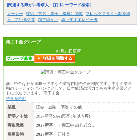
※試用期間中も給与に変更はございません。
[関連する障がい者求人・採用キーワード検索]
中途：
メーカー
技術（電気、電子、機械）関連
フレックスタイム制を導
（１）（２）
入している企業
精神障がい
車いす用エレベータ
月給：270,000円～
想定年収：490万円～1,100万円
年収例：
・610万円/28歳・月給34万円
・1,090万円/38歳・月給59万円 *残業代・家族手当
商工中金グループ
対象外
07月28日更新
（３）
月給：190,000円～
想定年収：340万円～610万円
年収例：
・460万円/28歳・月給26万円
・520万円/32歳・月給29万円
商工中金はわが国唯一の中小企業専門総合金融機関です。中小企業金
（４）
融のリーディングバンクとして、日本経済の活力である中小企業とと
月給：201,000円～
もに歩んでいます。 商工中金…
想定年収：360万円～680万円
続きを読む
年収例：
・520万円/32歳・月給29万円
業種
証券・金融・保険/その他
年収例は賞与含む、残業代・家族手当含まず
新卒／中途
2027新卒のみ(既卒3年以内可)
※キャリアや能力等を考慮の上、当社規定により確
募集職種
2027新卒：
＜商工中金(株式会…
定します
※残業手当：別途支給
雇用形態
2027新卒：
正社員
※固定給に固定残業代含まず