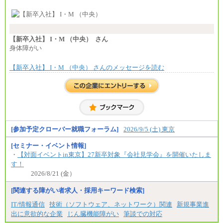
※試用期間中も給与に変更はございません 。
中途：
①月給：270,000円～320,000円
②④⑦⑩月給：225,000円～270,000円
③月給：250,000円～300,000円
⑤⑥月給：225,000円～300,000円
【新卒入社】 I・M （中央） さん
⑧月給：240,000円～285,000円
身体障がい
⑨月給：250,000円～330,000円
【新卒入社】 I・M （中央） さんのメッセージを読む
※経験、能力等を考慮の上、当社規定により決定
※試用期間中も給与に変更はございません。
[参加予定クローバー就職フォーラム]
2026/9/5 (土) 東京
[セミナー・イベント情報]
・
【対面イベントin東京】27新卒対象『会社見学会』を開催いたしま
す！
2026/8/21 (金）
[関連する障がい者求人・採用キーワード検索]
IT/情報通信
技術（ソフトウェア、ネットワーク）関連
新規事業進
出に意欲的な企業
じん臓機能障がい
筆談での対応