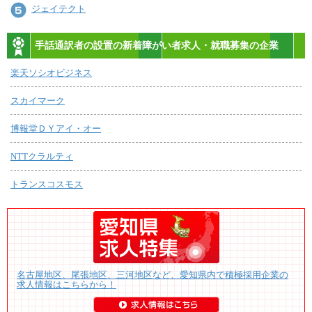
ジェイテクト
手話通訳者の設置の新着障がい者求人・就職募集の企業
楽天ソシオビジネス
スカイマーク
博報堂ＤＹアイ・オー
NTTクラルティ
トランスコスモス
名古屋地区、尾張地区、三河地区など、愛知県内で積極採用企業の
求人情報はこちらから！