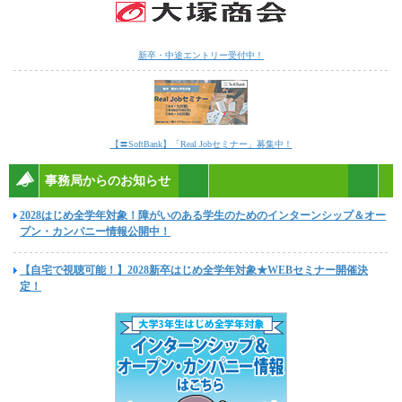
新卒・中途エントリー受付中！
【〓SoftBank】「Real Jobセミナー」募集中！
事務局からのお知らせ
2028はじめ全学年対象！障がいのある学生のためのインターンシップ＆オー
プン・カンパニー情報公開中！
【自宅で視聴可能！】2028新卒はじめ全学年対象★WEBセミナー開催決
定！