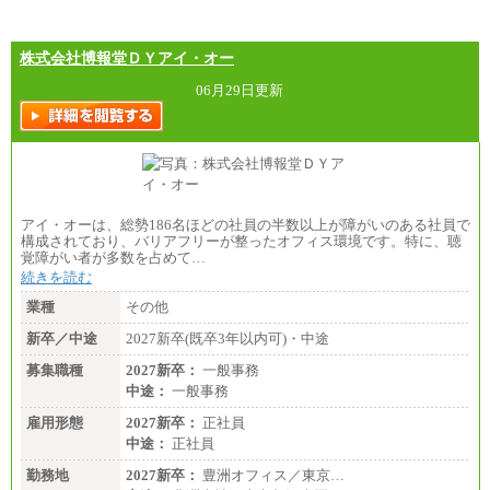
株式会社博報堂ＤＹアイ・オー
06月29日更新
アイ・オーは、総勢186名ほどの社員の半数以上が障がいのある社員で
構成されており、バリアフリーが整ったオフィス環境です。特に、聴
覚障がい者が多数を占めて…
続きを読む
業種
その他
新卒／中途
2027新卒(既卒3年以内可)・中途
募集職種
2027新卒：
一般事務
中途：
一般事務
雇用形態
2027新卒：
正社員
中途：
正社員
勤務地
2027新卒：
豊洲オフィス／東京…