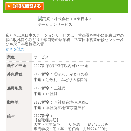
私たちJR東日本ステーションサービスは、首都圏を中心にJR東日本の
駅の改札口やみどりの窓口等の駅業務、JR東日本営業研修センター及
びJR東日本運輸収入管…
続きを読む
業種
サービス
新卒／中途
2027新卒(既卒3年以内可)・中途
募集職種
2027新卒：
①改札、みどりの窓…
中途：
①改札、みどりの窓口等…
雇用形態
2027新卒：
正社員
中途：
正社員
勤務地
2027新卒：
本社所在地/東京都…
中途：
本社所在地/東京都渋谷…
2027新卒：
給与
【全職種共通】
大学・大学院卒 初任給 月給242,000円
専門学校・短大卒 初任給 月給224,000円