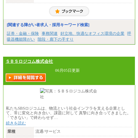
月給20万2000円～23万4000円（勤務地により異な
る）
固定残業／なし 試用期間／あり（6か月）
※試用期間中も給与に変更はございません。
[関連する障がい者求人・採用キーワード検索]
証券・金融・保険
事務関連
好立地、快適なオフィス環境の企業
呼
吸器機能障がい
階段・廊下の手すり
ＳＢＳロジコム株式会社
06月05日更新
私たちSBSロジコムは、物流という社会インフラを支える企業とし
て、常に変化と向き合い、課題に対して 真摯に向き合ってきました。
「できない」で終わらせず…
続きを読む
業種
流通/サービス