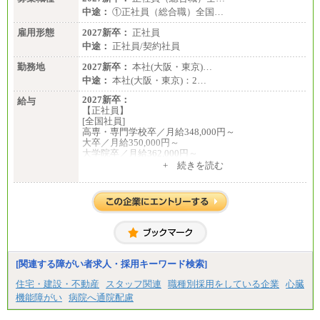
■(株)JTBビジネストランスフォーム
中途：
①正社員（総合職）全国…
有期契約職 月給185,000～195,000円
※詳細はJTBキャリアサイトよりご確認ください。
雇用形態
2027新卒：
正社員
中途：
正社員/契約社員
■(株)JTBパブリッシング ※2027年新卒募集終了
総合職 月給241,000円
勤務地
2027新卒：
本社(大阪・東京)…
中途：
中途：
本社(大阪・東京)：2…
①月給227,000円以上
②月給212,000円以上
2027新卒：
給与
③月給172,500円以上
【正社員】
④月給23万円～37万円
[全国社員]
⑤月給20万円～25万円
高専・専門学校卒／月給348,000円～
⑥月給33万円～48万円
大卒／月給350,000円～
⑦月給271,000円以上
大学院卒／月給362,000円～
⑧～⑮月給200,000円〜月給400,000円
[地域社員]月給295,000円～
+ 続きを読む
⑯月給185,000円以上
中途：
⑰月給237,000円以上
【正社員】
⑱月給212,000円以上
[全国社員]月給348,000円～
⑲東京：月給202,000 円以上 、京都：月給193,000 円
[地域社員]月給295,000円～
以上
※試用期間中も給与に変更はございません
⑳月給205,000円以上
【契約社員】月給200,000円～
㉑月給185,000 円以上
㉒月給185,000 円以上
㉓月給224,500円以上
[関連する障がい者求人・採用キーワード検索]
※全コース共通※ 能力・経験・勤務地などにより
異なります
住宅・建設・不動産
スタッフ関連
職種別採用をしている企業
心臓
※試用期間中も給与に変更はございません。
機能障がい
病院へ通院配慮