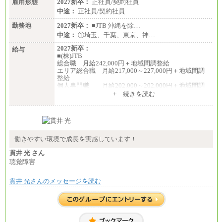
雇用形態
2027新卒：
正社員/契約社員
中途：
正社員/契約社員
勤務地
2027新卒：
■JTB 沖縄を除…
中途：
①埼玉、千葉、東京、神…
2027新卒：
給与
■(株)JTB
総合職 月給242,000円＋地域間調整給
エリア総合職 月給217,000～227,000円＋地域間調
整給
個人専門職 月給202,000～202,000円＋地域間調
整給
+ 続きを読む
※詳細はJTBキャリアサイトよりご確認ください。
■(株)JTB商事
総合職 月給208,000～235,000円
エリア総合職 月給180,000～205,000円＋地域手当
※詳細はJTBキャリアサイトよりご確認ください。
働きやすい環境で成長を実感しています！
■(株)JTBパブリッシング ※2027年新卒募集終了
貫井 光 さん
総合職 月給271,000円
聴覚障害
■(株)JTBビジネストラベルソリューションズ
貫井 光さんのメッセージを読む
総合職 月給220,000～230,000円＋地域間調整給
エリア総合職 月給206,000円～214,000＋地域間調
整給
※詳細はJTBキャリアサイトよりご確認ください。
■(株)JTBコミュニケーションデザイン