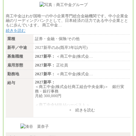
商工中金はわが国唯一の中小企業専門総合金融機関です。中小企業金
融のリーディングバンクとして、日本経済の活力である中小企業とと
もに歩んでいます。 商工中金…
続きを読む
業種
証券・金融・保険/その他
新卒／中途
2027新卒のみ(既卒3年以内可)
募集職種
2027新卒：
＜商工中金(株式会…
雇用形態
2027新卒：
正社員
勤務地
2027新卒：
＜商工中金(株式会…
2027新卒：
給与
＜商工中金(株式会社商工組合中央金庫)＞ 銀行実
務・銀行事務
月給 300,000円
＜商工中金MIRAIハーベスト＞
月給 230,000円
+ 続きを読む
※試用期間中も給与に変更はございません