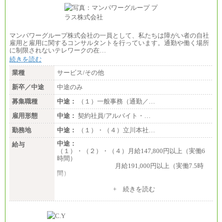
マンパワーグループ株式会社の一員として、私たちは障がい者の自社
雇用と雇用に関するコンサルタントを行っています。通勤や働く場所
に制限されないテレワークの在…
続きを読む
業種
サービス/その他
新卒／中途
中途のみ
募集職種
中途：
（１）一般事務（通勤／…
雇用形態
中途：
契約社員/アルバイト・…
勤務地
中途：
（１）・（４）立川本社…
中途：
給与
（１）・（２）・（４）月給147,800円以上（実働6
時間）
月給191,000円以上（実働7.5時
間）
（３）月給191,000円以上（実働7.5時間）
+ 続きを読む
（５）月給147,800円以上（実働6時間）
-----
時給 1,226円（実働4.5時間）