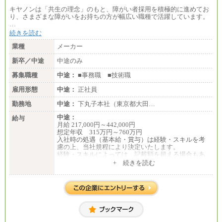
キヤノンは「共生の理念」のもと、障がい者採用を積極的に進めてお
り、さまざまな障がいをお持ちの方が幅広い職種で活躍しています。
…
続きを読む
業種
メーカー
新卒／中途
中途のみ
募集職種
中途：
■事務職 ■技術職
雇用形態
中途：
正社員
勤務地
中途：
下丸子本社（東京都大田…
中途：
給与
月給 217,000円～442,000円
想定年収 315万円～760万円
入社時の処遇（基本給・賞与）は経験・スキルを考
慮の上、当社規程により決定いたします。
経験・スキルによっては、記載額を超える場合もあ
ります。
+ 続きを読む
※試用期間中も給与に変更はございません。