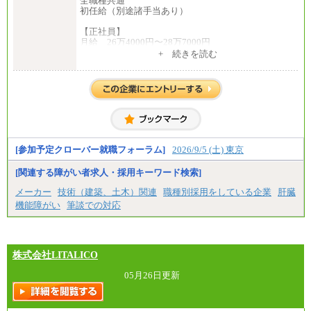
全職種共通
初任給（別途諸手当あり）
【正社員】
月給 26万4000円〜28万7000円
+ 続きを読む
【契約社員】
月給 21万6300円〜27万1200円
【アルバイト・パート・時給制】
千葉／1,290円～、東京／1,390円～、埼玉/1,315円
～、
神奈川/1,390円～、静岡/1,240円～、滋賀/1,220円
～、
愛知/1,290円～
[参加予定クローバー就職フォーラム]
2026/9/5 (土) 東京
※正社員・契約社員登用制度あり
※上記給与をベースにスキル・経験に応じて、決定
[関連する障がい者求人・採用キーワード検索]
します。
※試用期間中も給与に変更はございません
メーカー
技術（建築、土木）関連
職種別採用をしている企業
肝臓
機能障がい
筆談での対応
株式会社LITALICO
05月26日更新