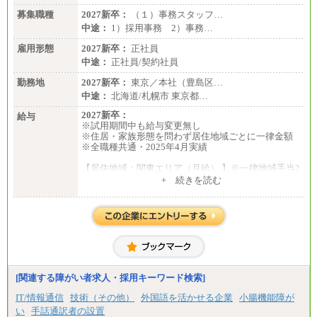
募集職種
2027新卒：
（１）事務スタッフ…
中途：
1）採用事務 2）事務…
雇用形態
2027新卒：
正社員
中途：
正社員/契約社員
勤務地
2027新卒：
東京／本社（豊島区…
中途：
北海道/札幌市 東京都…
2027新卒：
給与
※試用期間中も給与変更無し
※住居・家族形態を問わず居住地域ごとに一律金額
※全職種共通・2025年4月実績
【居住地域：関東エリア（月給） 】※一律地域手当2
5,000円含む
+ 続きを読む
大学院卒：276,100円
大学卒：250,000円
高専卒：244,800円
短大・専門3年制卒：235,300円
短大・専門2年制卒：222,600円
専門1年制卒：212,900円
【居住地域：関西エリア（月給） 】※一律地域手当1
5,000円含む
[関連する障がい者求人・採用キーワード検索]
大学院卒：266,100円
大学卒：240,000円
IT/情報通信
技術（その他）
外国語を活かせる企業
小腸機能障が
高専卒：234,800円
い
手話通訳者の設置
短大・専門3年制卒：225,300円