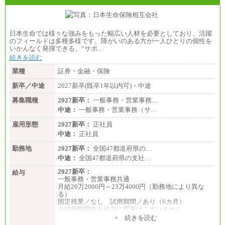
日本生命では様々な強みをもった幅広い人材を必要としており、活躍
のフィールドは多種多様です。障がいのある方が一人ひとりの個性を
いかんなく発揮できる、“サポ…
続きを読む
業種
証券・金融・保険
新卒／中途
2027新卒(既卒1年以内可)・中途
募集職種
2027新卒：
一般事務・営業事務…
中途：
一般事務・営業事務（サ…
雇用形態
2027新卒：
正社員
中途：
正社員
勤務地
2027新卒：
全国47都道府県の…
中途：
全国47都道府県の支社…
2027新卒：
給与
一般事務・営業事務共通
月給20万2000円～23万4000円（勤務地により異な
る）
固定残業／なし 試用期間／あり（6カ月）
※試用期間中も給与に変更はございません
中途：
+ 続きを読む
一般事務・営業事務共通