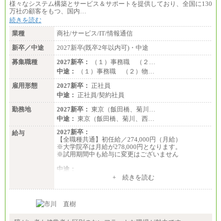
様々なシステム構築とサービス＆サポートを提供しており、全国に130
万社の顧客をもつ、国内…
続きを読む
業種
商社/サービス/IT/情報通信
新卒／中途
2027新卒(既卒2年以内可)・中途
募集職種
2027新卒：
（１）事務職 （２…
中途：
（１）事務職 （２）物…
雇用形態
2027新卒：
正社員
中途：
正社員/契約社員
勤務地
2027新卒：
東京（飯田橋、菊川…
中途：
東京（飯田橋、菊川、西…
2027新卒：
給与
【全職種共通】初任給／274,000円（月給）
※大学院卒は月給が278,000円となります。
※試用期間中も給与に変更はございません
中途：
（１）～（４）274,000円（月給）～
+ 続きを読む
（５）235,000円（月給）～
※経験・年齢などを考慮のうえ、当社規程により優
遇します。
※業務内容・勤務形態に応じて、上記給与の範囲内
でご相談をさせていただく事があります
※試用期間中も給与に変更はございません