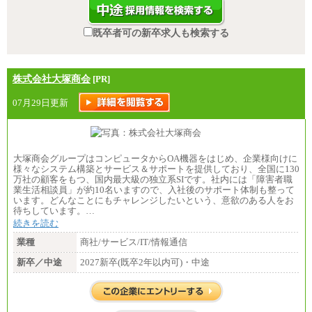
既卒者可の新卒求人も検索する
株式会社大塚商会
[PR]
07月29日更新
大塚商会グループはコンピュータからOA機器をはじめ、企業様向けに
様々なシステム構築とサービス＆サポートを提供しており、全国に130
万社の顧客をもつ、国内最大級の独立系SIです。社内には「障害者職
業生活相談員」が約10名いますので、入社後のサポート体制も整って
います。どんなことにもチャレンジしたいという、意欲のある人をお
待ちしています。…
続きを読む
業種
商社/サービス/IT/情報通信
新卒／中途
2027新卒(既卒2年以内可)・中途