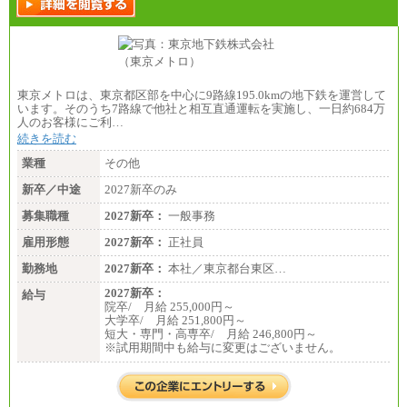
東京メトロは、東京都区部を中心に9路線195.0kmの地下鉄を運営して
います。そのうち7路線で他社と相互直通運転を実施し、一日約684万
人のお客様にご利…
続きを読む
業種
その他
新卒／中途
2027新卒のみ
募集職種
2027新卒：
一般事務
雇用形態
2027新卒：
正社員
勤務地
2027新卒：
本社／東京都台東区…
2027新卒：
給与
院卒/ 月給 255,000円～
大学卒/ 月給 251,800円～
短大・専門・高専卒/ 月給 246,800円～
※試用期間中も給与に変更はございません。