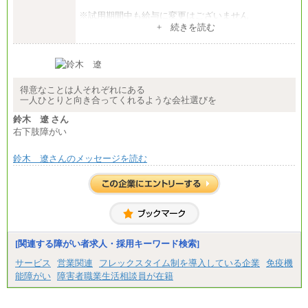
※試用期間中も給与に変更はございません
中途：
+ 続きを読む
【全職種共通】
大学・大学院卒 初任給 月給242,000円
専門学校・短大卒 初任給 月給224,000円
最終学歴に応じ、上記新卒給与（高卒の場合は、月
給211,000円）を基本給とし、年齢や学歴などを考慮
して算定した調整手当を加算した額
得意なことは人それぞれにある
一人ひとりと向き合ってくれるような会社選びを
※試用期間中も給与に変更はございません
鈴木 遼 さん
右下肢障がい
鈴木 遼さんのメッセージを読む
[関連する障がい者求人・採用キーワード検索]
サービス
営業関連
フレックスタイム制を導入している企業
免疫機
能障がい
障害者職業生活相談員が在籍