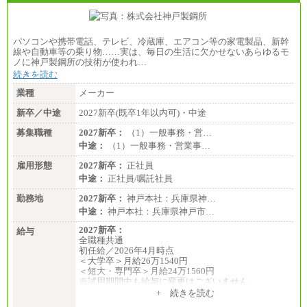
パソコンや携帯電話、テレビ、冷蔵庫、エアコン等の家電製品、新幹
線や自動車等の乗り物……実は、毎日の生活に欠かせないあらゆるモ
ノに神戸製鋼所の技術が使われ…
続きを読む
業種
メーカー
新卒／中途
2027新卒(既卒1年以内可)・中途
募集職種
2027新卒：
（1）一般事務・営…
中途：
（1）一般事務・営業事…
雇用形態
2027新卒：
正社員
中途：
正社員/嘱託社員
勤務地
2027新卒：
神戸本社：兵庫県神…
中途：
神戸本社：兵庫県神戸市…
2027新卒：
給与
全職種共通
初任給／2026年4月時点
＜大学卒＞月給26万1540円
＜短大・専門卒＞月給24万1560円
※試用期間中も給与に変更はございません
中途：
+ 続きを読む
全職種共通