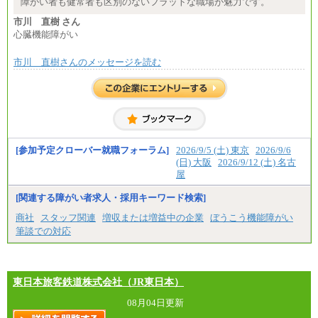
障がい者も健常者も区別のないフラットな職場が魅力です。
市川 直樹 さん
心臓機能障がい
市川 直樹さんのメッセージを読む
[参加予定クローバー就職フォーラム]
2026/9/5 (土) 東京
2026/9/6
(日) 大阪
2026/9/12 (土) 名古
屋
[関連する障がい者求人・採用キーワード検索]
商社
スタッフ関連
増収または増益中の企業
ぼうこう機能障がい
筆談での対応
東日本旅客鉄道株式会社（JR東日本）
08月04日更新