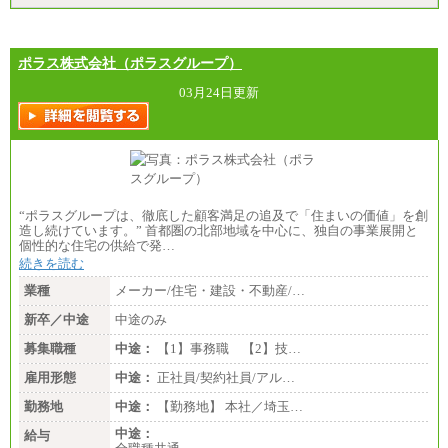
短大・専門2年制卒：212,600円
専門1年制卒：202,900円
中途：
【全職種共通】
ポラス株式会社（ポラスグループ）
〔正社員〕
月給212,900円～330,000円
03月24日更新
※実務経験に応じてご相談させていただきます（上
記金額を超える可能性あり）
※職種8）を除き、正社員の場合勤務地は本社のみと
なります
※交通費：月5万円まで
〔契約社員〕
札幌 ：時給1,100円～1,450円
“ポラスグループは、徹底した顧客満足の追及で「住まいの価値」を創
東京 ：時給1,226円～1,400円
造し続けています。” 首都圏の北部地域を中心に、独自の事業展開と
横浜 ：時給1,225円～
個性的な住宅の供給で発…
川口 ：時給1,150円～
続きを読む
大阪 ：時給1,177円～1,400円
佐世保：時給1,035円～
業種
メーカー/住宅・建設・不動産/…
沖縄 ：時給1,025円～1,350円
※給与は実務経験・職種・配属部署によって異なり
新卒／中途
中途のみ
ます
※交通費：月5万円まで
募集職種
中途：
【1】事務職 【2】技…
雇用形態
中途：
正社員/契約社員/アル…
勤務地
中途：
【勤務地】 本社／埼玉…
中途：
給与