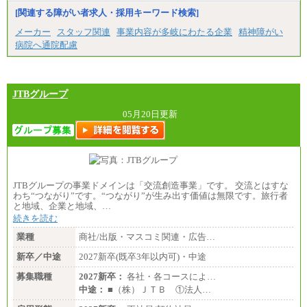
[関連する障がい者求人・採用キーワード検索]
メーカー
スタッフ関連
事業内容が多岐にわたる企業
精神障がい
病院へ通院配慮
JTBグループ
05月20日更新
JTBグループの事業ドメインは「交流創造事業」です。 交流とはすな
わち“つながり”です。“つながり”が生み出す価値は無限です。旅行者
と地域、企業と地域、…
続きを読む
業種
商社/出版・マスコミ関連・広告…
新卒／中途
2027新卒(既卒3年以内可)・中途
募集職種
2027新卒：
各社・各コースによ…
中途：
■（株）ＪＴＢ ①法人…