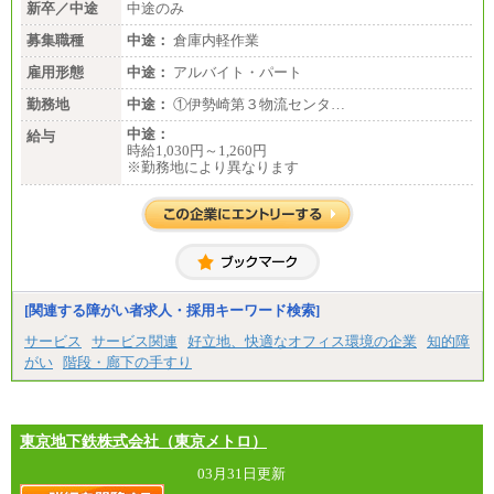
新卒／中途
中途のみ
募集職種
中途：
倉庫内軽作業
雇用形態
中途：
アルバイト・パート
勤務地
中途：
①伊勢崎第３物流センタ…
中途：
給与
時給1,030円～1,260円
※勤務地により異なります
[関連する障がい者求人・採用キーワード検索]
サービス
サービス関連
好立地、快適なオフィス環境の企業
知的障
がい
階段・廊下の手すり
東京地下鉄株式会社（東京メトロ）
03月31日更新