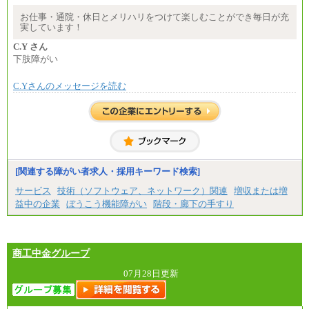
※基本給に加算して以下手当有（いずれも時
間額換算額）
お仕事・通院・休日とメリハリをつけて楽しむことができ毎日が充
・退職金相当手当 37円
実しています！
・賞与相当手当 127円
合計時給額 1,390円
C.Y さん
下肢障がい
※全ての求人において試用期間中も給与に変更はご
ざいません。
C.Yさんのメッセージを読む
[関連する障がい者求人・採用キーワード検索]
サービス
技術（ソフトウェア、ネットワーク）関連
増収または増
益中の企業
ぼうこう機能障がい
階段・廊下の手すり
商工中金グループ
07月28日更新