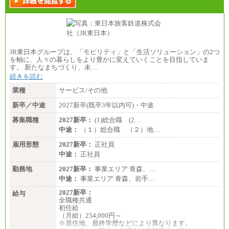
JR東日本グループは、「モビリティ」と「生活ソリューション」の2つ
を軸に、人々の暮らしをより豊かに変えていくことを目指していま
す。 新たなまちづくり、未…
続きを読む
業種
サービス/その他
新卒／中途
2027新卒(既卒3年以内可)・中途
募集職種
2027新卒：
(1)総合職 (2…
中途：
（１）総合職 （２）地…
雇用形態
2027新卒：
正社員
中途：
正社員
勤務地
2027新卒：
事業エリア 青森、…
中途：
事業エリア 青森、岩手…
2027新卒：
給与
全職種共通
初任給
（月給）254,000円～
※居住地、最終学歴などにより異なります。