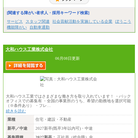
総合職 月給230,000円
みなし残業手当：20,000円（一律支給）※みなし
残業手当の残業時間は10.43時間。
[関連する障がい者求人・採用キーワード検索]
※超過勤務手当：みなし残業時間を超える残業時
サービス
スタッフ関連
社会貢献活動を実施している企業
ぼうこう
間に応じて、時間外手当等を支給。
機能障がい
自動車通勤
エリアサポート職 月給188,000円
※超過勤務手当：残業時間については全額時間外
手当を支給。
大和ハウス工業株式会社
■（株）JTBグローバルマーケティング＆トラベル
総合職 月給242,000円＋地域間調整給
訪日事業職 月給202,000～227,000円＋地域間調整
06月08日更新
給
※詳細はJTBキャリアサイトよりご確認ください。
■(株)JTBビジネストランスフォーム
総合職 月給205,000～225,000円＋地域間調整給
エリア総合職 月給185,000円＋地域間調整給
※詳細はJTBキャリアサイトよりご確認ください。
大和ハウス工業ではさまざまな働き方を取り入れています！ ・バック
■(株)JTBデータサービス ※2027年新卒募集終了
オフィスでの募集有 ・全国の事業所のうち、希望の勤務地を選択可能
総合職 月給186,000～194,000円＋地域手当
（※条件あり） ・フレ…
※詳細はJTBキャリアサイトよりご確認ください。
続きを読む
■I&Jデジタルイノベーション(株)
業種
住宅・建設・不動産
総合職 月給224,500～242,600円＋地域手当
※詳細はJTBキャリアサイトよりご確認ください。
新卒／中途
2027新卒(既卒3年以内可)・中途
＜有期社員コース＞
募集職種
2027新卒：
正社員（総合職）全…