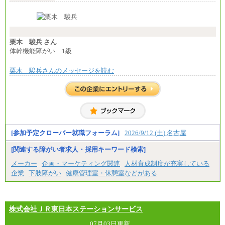
月給24万円～
※入社時の年齢等によって異なります。
※試用期間中も給与に変更はございません
栗木 駿兵 さん
体幹機能障がい 1級
栗木 駿兵さんのメッセージを読む
[参加予定クローバー就職フォーラム]
2026/9/12 (土) 名古屋
[関連する障がい者求人・採用キーワード検索]
メーカー
企画・マーケティング関連
人材育成制度が充実している
企業
下肢障がい
健康管理室・休憩室などがある
株式会社ＪＲ東日本ステーションサービス
07月03日更新