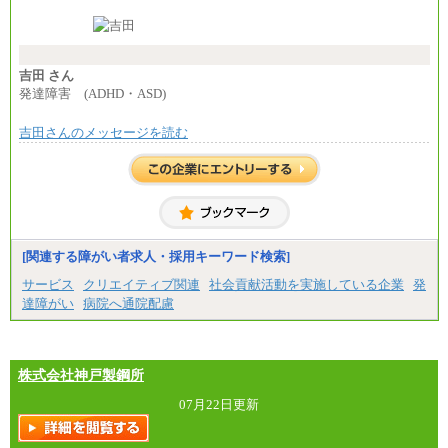
東京都居住支援特別手当：20,000円（※支給期間・
条件あり）
---
計：250,000円
吉田 さん
■その他職種共通
発達障害 (ADHD・ASD)
月給：25万3,400円～
※固定残業代20時間分を手当に含む(33,900円～)
吉田さんのメッセージを読む
※20時間を超過した場合は別途支給
※試用期間中も給与に変更はございません
中途：
(1)(2)月給：25万3400円～28万5900円
※固定残業代20時間分を手当に含む(33,900円～38,20
0円)
※20時間を超過した場合は別途支給
※試用期間中も給与に変更はございません
[関連する障がい者求人・採用キーワード検索]
サービス
クリエイティブ関連
社会貢献活動を実施している企業
発
達障がい
病院へ通院配慮
株式会社神戸製鋼所
07月22日更新