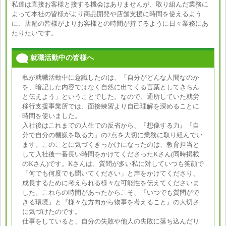
私達は直接お客様と接する機会はありませんが、取り組んだ業務に
よって本社の皆様がより商品開発や店舗支援に時間を使えるよう
に、店舗の皆様がよりお客様との時間が持てるように日々業務にあ
たりたいです。
就職活動中の皆様へ
私が就職活動中に意識したのは、「自分がどんな人間なのか
を、暗記した内容ではなく自然に出てくる言葉としてきちん
と伝えよう」ということでした。なので、通所していた就労
移行支援事業所では、面接練習より自己理解を深めることに
時間を使いました。
入社後はこれまでの人生での反省から、『想像する力』『自
分で自分の機嫌を取る力』の2点を大切に業務に取り組んでい
ます。このことに気づくきっかけになったのは、教育担当と
して入社後一番長い時間をかけてくださったKさん(同時掲載
のKさん)です。Kさんは、質問が多い私に対していつも笑顔で
「何でも何度でも聞いてください」と声をかけてくださり、
成長するために考えられる様々な可能性を伝えてくださいま
した。これらの時間があったからこそ、『いつでも質問がで
きる環境』と『様々な方向から物事を考えること』の大切さ
に気づけたのです。
仕事をしていると、自分の失敗や他人の失敗に落ち込んだり