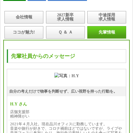
2027新卒
中途採用
会社情報
求人情報
求人情報
ココが魅力!
Ｑ ＆ Ａ
先輩情報
先輩社員からのメッセージ
自分の考えだけで物事を判断せず、広い視野を持った行動を。
H.Y さん
店舗支援部
精神障がい
2021年４月入社。現在品川オフィスに勤務しています。
音楽や旅行が好きで、コロナ禍前ほどではないですが、ライブや
音楽フェスに参加したり、旅行先で美味しいものを食べて写真を