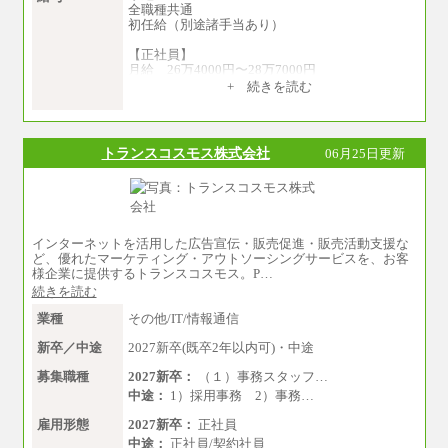
全職種共通
初任給（別途諸手当あり）
【正社員】
月給 26万4000円〜28万7000円
+ 続きを読む
【契約社員】
月給 21万6300円〜27万1200円
【アルバイト・パート・時給制】
トランスコスモス株式会社
06月25日更新
千葉／1,290円～、東京／1,390円～、埼玉/1,315
円～、
神奈川/1,390円～、静岡/1,240円～、滋賀/1,220
円～、
愛知/1,290円～
※正社員・契約社員登用制度あり
インターネットを活用した広告宣伝・販売促進・販売活動支援な
※上記給与をベースにスキル・経験に応じて、
ど、優れたマーケティング・アウトソーシングサービスを、お客
決定します。
様企業に提供するトランスコスモス。P…
※試用期間中も給与に変更はございません
続きを読む
業種
その他/IT/情報通信
新卒／中途
2027新卒(既卒2年以内可)・中途
募集職種
2027新卒：
（１）事務スタッフ…
中途：
1）採用事務 2）事務…
雇用形態
2027新卒：
正社員
中途：
正社員/契約社員