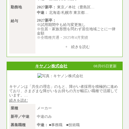
勤務地
2027新卒：
東京／本社（豊島区…
中途：
北海道/札幌市 東京都…
2027新卒：
給与
※試用期間中も給与変更無し
※住居・家族形態を問わず居住地域ごとに一律
金額
※全職種共通・2025年4月実績
【居住地域：関東エリア（月給） 】※一律地域
+ 続きを読む
手当25,000円含む
大学院卒：276,100円
大学卒：250,000円
高専卒：244,800円
キヤノン株式会社
08月05日更新
短大・専門3年制卒：235,300円
短大・専門2年制卒：222,600円
専門1年制卒：212,900円
【居住地域：関西エリア（月給） 】※一律地域
キヤノンは「共生の理念」のもと、障がい者採用を積極的に進め
手当15,000円含む
ており、さまざまな障がいをお持ちの方が幅広い職種で活躍して
大学院卒：266,100円
います。…
大学卒：240,000円
続きを読む
高専卒：234,800円
短大・専門3年制卒：225,300円
業種
メーカー
短大・専門2年制卒：212,600円
専門1年制卒：202,900円
新卒／中途
中途のみ
中途：
【全職種共通】
募集職種
中途：
■事務職 ■技術職
〔正社員〕