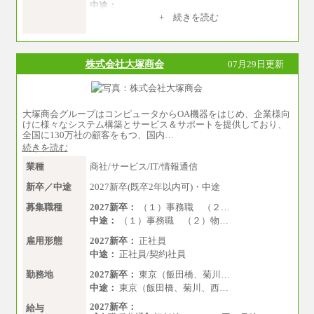
中途：
（１）（２）共通
+ 続きを読む
月給：24万0000円～34万8420円
※職務経験等を考慮し決定いたします。
※試用期間中も給与に変更はございません
株式会社大塚商会
07月29日更新
大塚商会グループはコンピュータからOA機器をはじめ、企業様向
けに様々なシステム構築とサービス＆サポートを提供しており、
全国に130万社の顧客をもつ、国内…
続きを読む
業種
商社/サービス/IT/情報通信
新卒／中途
2027新卒(既卒2年以内可)・中途
募集職種
2027新卒：
（１）事務職 （２…
中途：
（１）事務職 （２）物…
雇用形態
2027新卒：
正社員
中途：
正社員/契約社員
勤務地
2027新卒：
東京（飯田橋、菊川…
中途：
東京（飯田橋、菊川、西…
2027新卒：
給与