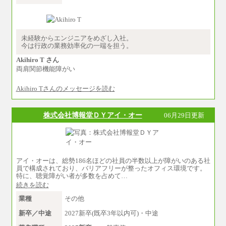
【未経験者】月給210,000円～340,000円
※地域や業務内容によって変動がありま
す
（2）一般事務
未経験からエンジニアをめざし入社。
月給210,000円～350,000円
今は行政の業務効率化の一端を担う。
※地域や業務内容によって変動があります
Akihiro T さん
（3）庶務/軽作業
両肩関節機能障がい
月給220,000円～250,000円
Akihiro Tさんのメッセージを読む
※試用期間中も給与に変更はございません
株式会社博報堂ＤＹアイ・オー
06月29日更新
アイ・オーは、総勢186名ほどの社員の半数以上が障がいのある社
員で構成されており、バリアフリーが整ったオフィス環境です。
特に、聴覚障がい者が多数を占めて…
続きを読む
業種
その他
新卒／中途
2027新卒(既卒3年以内可)・中途