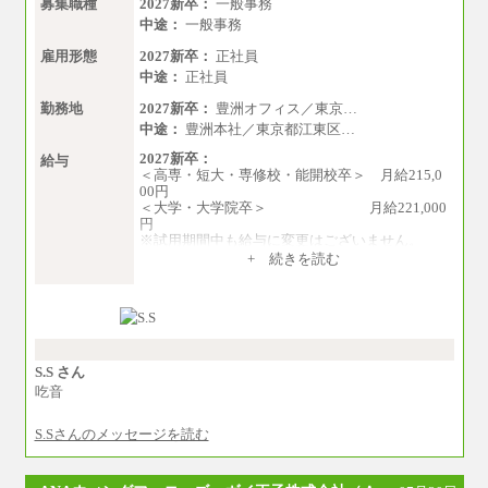
募集職種
2027新卒：
一般事務
中途：
一般事務
雇用形態
2027新卒：
正社員
中途：
正社員
勤務地
2027新卒：
豊洲オフィス／東京…
中途：
豊洲本社／東京都江東区…
2027新卒：
給与
＜高専・短大・専修校・能開校卒＞ 月給215,0
00円
＜大学・大学院卒＞ 月給221,000
円
※試用期間中も給与に変更はございません。
中途：
+ 続きを読む
月給215,000円～276,000円
※当社規定による月給制
※試用期間中も給与に変更はございません。
S.S さん
吃音
S.Sさんのメッセージを読む