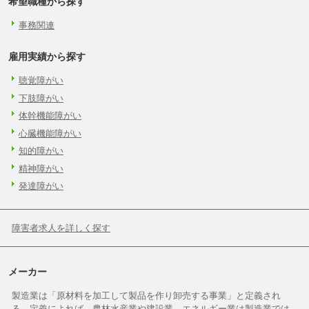
希望職種から探す
事務関連
雇用実績から探す
聴覚障がい
下肢障がい
体幹機能障がい
心臓機能障がい
知的障がい
精神障がい
発達障がい
障害者求人を詳しく探す
メーカー
製造業は「原材料を加工して製品を作り卸売する事業」と定義され
る。定義によれば、農林水産業や建設業、エネルギー業は製造業では