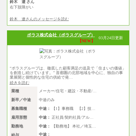
鈴木 遼 さん
右下肢障がい
鈴木 遼さんのメッセージを読む
ポラス株式会社（ポラスグループ）
03月24日更新
【NEW】
“ポラスグループは、徹底した顧客満足の追及で「住まいの価値」
を創造し続けています。” 首都圏の北部地域を中心に、独自の事
業展開と個性的な住宅の供給で発…
続きを読む
業種
メーカー/住宅・建設・不動産/…
新卒／中途
中途のみ
募集職種
中途：
【1】事務職 【2】技…
雇用形態
中途：
正社員/契約社員/アル…
勤務地
中途：
【勤務地】 本社／埼玉…
中途：
給与