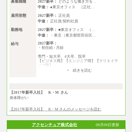
募集職種
2027新卒：
どのような働き方を…
中途：
●東京オフィス ［正社…
雇用形態
2027新卒：
正社員
中途：
正社員/契約社員
勤務地
2027新卒：
■東京オフィス （…
中途：
・東京（東京都世田谷区…
2027新卒：
給与
・初任給 / 月給
専門・短大卒、4大卒、院卒
【ビジネス職】【エンジニア職】【クリエイテ
ィブ職】
一律：225,000円
+ 続きを読む
※試用期間中も給与に変更はございません 。
中途：
①月給：270,000円～320,000円
②④⑦⑩月給：225,000円～270,000円
【2017年新卒入社】 K・M さん
③月給：250,000円～300,000円
身体障がい
⑤⑥月給：225,000円～300,000円
⑧月給：240,000円～285,000円
【2017年新卒入社】 K・M さんのメッセージを読む
⑨月給：250,000円～330,000円
※経験、能力等を考慮の上、当社規定により決
アクセンチュア株式会社
08月06日更新
定
※試用期間中も給与に変更はございません。