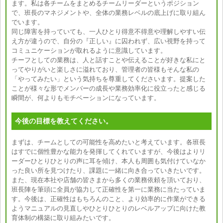
ます。私は各チームをまとめるチームリーダーというポジション
で、班長のマネジメントや、全体の業務レベルの底上げに取り組ん
でいます。
同じ障害を持っていても、一人ひとり得意不得意や理解しやすい伝
え方が違うので、自分の『正しい』に囚われず、広い視野を持って
コミュニケーションが取れるように意識しています。
チーフとしての業務は、人と話すことや伝えることが好きな私にと
ってやりがいと楽しさに溢れており、管理者の皆様もそんな私の
「やってみたい」という気持ちを尊重してくださいます。提案した
ことが様々な形でメンバーの成長や業務効率化に役立ったと感じる
瞬間が、何よりもモチベーションになっています。
今後の目標を教えてください。
まずは、チームとしての可能性を高めたいと考えています。各班長
はすでに個性豊かな能力を発揮してくれていますが、今後はよりリ
ーダーひとりひとりの声に耳を傾け、本人も周囲も気付けていなか
った良い所を見つけたり、課題に一緒に向き合っていきたいです。
また、現在本社や店舗の皆さまから多くの業務依頼を頂いており、
班長陣を筆頭に全員が協力して正確性を第一に業務に当たっていま
す。今後は、正確性はもちろんのこと、より効率的に作業ができる
ようマニュアルの見直しやひとりひとりのレベルアップに向けた教
育体制の構築に取り組みたいです。