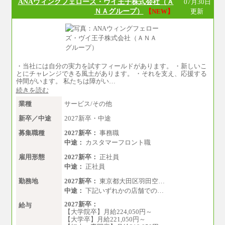
ANAウィングフェローズ・ヴイ王子株式会社（Ａ
07月30日
ＮＡグループ）
【NEW】
更新
・当社には自分の実力を試すフィールドがあります。 ・新しいこ
とにチャレンジできる風土があります。 ・それを支え、応援する
仲間がいます。 私たちは障がい…
続きを読む
業種
サービス/その他
新卒／中途
2027新卒・中途
募集職種
2027新卒：
事務職
中途：
カスタマーフロント職
雇用形態
2027新卒：
正社員
中途：
正社員
勤務地
2027新卒：
東京都大田区羽田空…
中途：
下記いずれかの店舗での…
2027新卒：
給与
【大学院卒】月給224,050円～
【大学卒】月給221,050円～