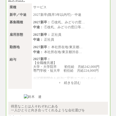
続きを読む
業種
サービス
新卒／中途
2027新卒(既卒3年以内可)・中途
募集職種
2027新卒：
①改札、みどりの窓…
中途：
①改札、みどりの窓口等…
雇用形態
2027新卒：
正社員
中途：
正社員
勤務地
2027新卒：
本社所在地/東京都…
中途：
本社所在地/東京都渋谷…
2027新卒：
給与
【全職種共通】
大学・大学院卒 初任給 月給242,000円
専門学校・短大卒 初任給 月給224,000円
※試用期間中も給与に変更はございません
中途：
+ 続きを読む
【全職種共通】
大学・大学院卒 初任給 月給242,000円
専門学校・短大卒 初任給 月給224,000円
最終学歴に応じ、上記新卒給与（高卒の場合
は、月給211,000円）を基本給とし、年齢や学歴
などを考慮して算定した調整手当を加算した額
得意なことは人それぞれにある
一人ひとりと向き合ってくれるような会社選びを
※試用期間中も給与に変更はございません