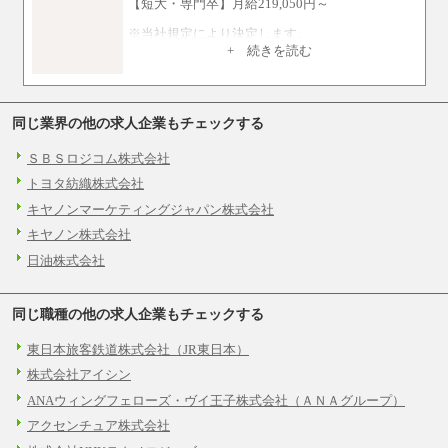
【短大・専門卒】月給219,050円～
※当社規定により決定します。
※試用期間中も給与に変更はございません。
+ 続きを読む
※上記月給には、全員支給の住宅手当の最低額
（8,000円）が含まれます。
同じ業界の他の求人企業もチェックする
中途：
月給216,050円～
ＳＢＳロジコム株式会社
※年齢・経験等を考慮し決定します
トヨタ紡織株式会社
※試用期間中も給与に変更はございません。
※昇給昇格年1回
キヤノンマーケティングジャパン株式会社
キヤノン株式会社
日油株式会社
同じ職種の他の求人企業もチェックする
東日本旅客鉄道株式会社（JR東日本）
株式会社アイシン
ANAウィングフェローズ・ヴイ王子株式会社（ＡＮＡグループ）
アクセンチュア株式会社