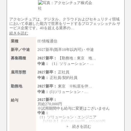
アクセンチュアは、デジタル、クラウドおよびセキュリティ領域
において卓越した能力で世界をリードするプロフェッショナル サ
ービス企業です。40を超える業界の…
続きを読む
業種
IT/情報通信
新卒／中途
2027新卒(既卒10年以内可)・中途
募集職種
2027新卒：
【勤務地：東京 地…
中途：
（1）ソリューション・…
雇用形態
2027新卒：
正社員
中途：
正社員/契約社員
勤務地
2027新卒：
東京 ※転居を伴…
中途：
(1)ソリューション・…
2027新卒：
給与
月給270,000円
※試用期間中も給与に変更はございません
中途：
（1）ソリューション・エンジニア
【経験者】月給240,000円～450,000円
※地域や業務内容によって変動がありま
+ 続きを読む
す