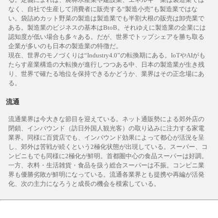
なく、自社で生産して消費者に販売する“製造小売”も製造業ではな
い。袋詰めカット野菜の製造は製造業でも半割大根の販売は卸売業で
ある。製造業のビジネスの基本はBtoB。それゆえに製造業の企業には
認知度が低い場合も多々ある。だが、世界でトップシェアを勝ち取る
企業が多いのも日本の製造業の特徴だ。
現在、世界のモノづくりは“Industry4.0”の転換期にある。IoTやAIがも
たらす産業構造の大転換が進行しつつある中、日本の製造業が生き残
り、世界で確たる地位を保持できるかどうか、業界はその正念場にあ
る。
流通
流通業界は今大きな節目を迎えている。ネット通販勢による郊外店の
閉鎖、インバウンド（訪日外国人観光客）の取り込みに注力する家電
業界。同様に百貨店でも、インバウンド効果によって都心が活況を呈
し、郊外は苦戦が続くという2極化状態が出現している。スーパー、コ
ンビニもでも同様に2極化が鮮明。首都圏中心の食品スーパーは好調。
一方、衣料・生活雑貨・食品を扱う総合スーパーは不振。コンビニ業
界も優勝劣敗が鮮明になっている。流通各業界とも提携や再編が活発
化、次の主力になろうと成長の機会を模索している。