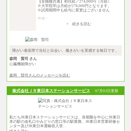
【全職種共通】初任給／274,000円（月給）
※大学院卒は月給が278,000円となります。
※試用期間中も給与に変更はございません
中途：
（１）～（４）274,000円（月給）～
+ 続きを読む
（５）235,000円（月給）～
※経験・年齢などを考慮のうえ、当社規程によ
り優遇します。
※業務内容・勤務形態に応じて、上記給与の範
囲内でご相談をさせていただく事があります
※試用期間中も給与に変更はございません
障がい者採用で当社と出会い、働きがいを実感する毎日です。
森岡 賢司 さん
心臓機能障がい
森岡 賢司さんのメッセージを読む
株式会社ＪＲ東日本ステーションサービス
07月03日更新
私たちJR東日本ステーションサービスは、首都圏を中心にJR東日
本の駅の改札口やみどりの窓口等の駅業務、JR東日本営業研修セ
ンター及びJR東日本運輸収入管…