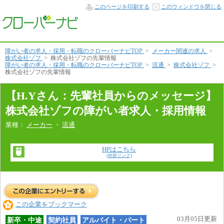
先
このページを印刷する
このウィンドウを閉じる
輩
社
員
か
ら
の
障がい者の求人・採用・転職のクローバーナビTOP
>
メーカー関連の求人
>
メ
株式会社ゾフ
>
株式会社ゾフの先輩情報
ッ
障がい者の求人・採用・転職のクローバーナビTOP
>
流通
>
株式会社ゾフ
>
セ
株式会社ゾフの先輩情報
ー
ジ
【H.Yさん：先輩社員からのメッセージ】
本
文
株式会社ゾフの障がい者求人・採用情報
へ
業種：
メーカー
・
流通
HPはこちら
(外部リンク)
この企業をブックマーク
03月05日更新
新卒・中途
契約社員
アルバイト・パート