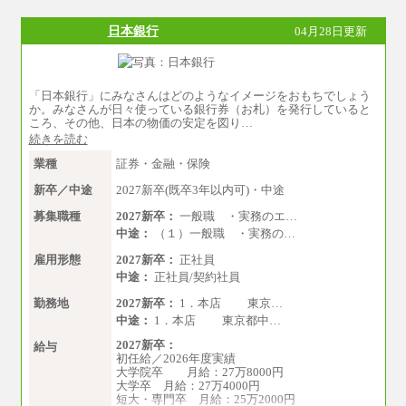
日本銀行
04月28日更新
「日本銀行」にみなさんはどのようなイメージをおもちでしょう
か。みなさんが日々使っている銀行券（お札）を発行していると
ころ、その他、日本の物価の安定を図り…
続きを読む
業種
証券・金融・保険
新卒／中途
2027新卒(既卒3年以内可)・中途
募集職種
2027新卒：
一般職 ・実務のエ…
中途：
（１）一般職 ・実務の…
雇用形態
2027新卒：
正社員
中途：
正社員/契約社員
勤務地
2027新卒：
1．本店 東京…
中途：
1．本店 東京都中…
2027新卒：
給与
初任給／2026年度実績
大学院卒 月給：27万8000円
大学卒 月給：27万4000円
短大・専門卒 月給：25万2000円