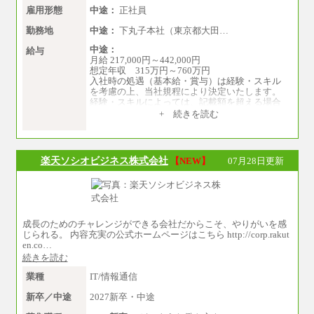
月給212,900円～330,000円
雇用形態
中途：
正社員
※実務経験に応じてご相談させていただきます
（上記金額を超える可能性あり）
勤務地
中途：
下丸子本社（東京都大田…
※職種8）を除き、正社員の場合勤務地は本社の
中途：
給与
みとなります
月給 217,000円～442,000円
※交通費：月5万円まで
想定年収 315万円～760万円
入社時の処遇（基本給・賞与）は経験・スキル
〔契約社員〕
を考慮の上、当社規程により決定いたします。
札幌 ：時給1,100円～1,450円
経験・スキルによっては、記載額を超える場合
東京 ：時給1,226円～1,400円
もあります。
横浜 ：時給1,225円～
+ 続きを読む
※試用期間中も給与に変更はございません。
川口 ：時給1,150円～
大阪 ：時給1,177円～1,400円
佐世保：時給1,035円～
沖縄 ：時給1,025円～1,350円
楽天ソシオビジネス株式会社
【NEW】
07月28日更新
※給与は実務経験・職種・配属部署によって異
なります
※交通費：月5万円まで
成長のためのチャレンジができる会社だからこそ、やりがいを感
じられる。 内容充実の公式ホームページはこちら http://corp.rakut
en.co…
続きを読む
業種
IT/情報通信
新卒／中途
2027新卒・中途