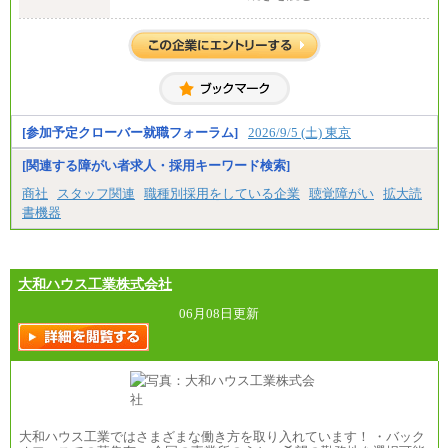
全職種共通
月給 200,000円～250,000円
入社時の処遇は経験・能力を考慮の上、当社規程に
より決定します。
具体的な金額は採用選考合格後に採用内定通知時に
お伝えします。
[参加予定クローバー就職フォーラム]
2026/9/5 (土) 東京
[関連する障がい者求人・採用キーワード検索]
商社
スタッフ関連
職種別採用をしている企業
聴覚障がい
拡大読
書機器
大和ハウス工業株式会社
06月08日更新
大和ハウス工業ではさまざまな働き方を取り入れています！ ・バック