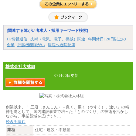
[関連する障がい者求人・採用キーワード検索]
IT/情報通信
技術（電気、電子、機械）関連
年間休日120日以上の
企業
肝臓機能障がい
病院へ通院配慮
株式会社大林組
07月06日更新
創業以来、「 三箴（さんしん）－良く、廉く（やすく）、速い」の精
神を礎として、国内建設事業で培った「ものづくり」の技術を活かし
ながら、事業領域を広げてき…
続きを読む
業種
住宅・建設・不動産