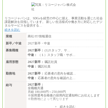
リコージャパンは、SDGsを経営の中心に据え、事業活動を通じた社会
課題解決を目指しています。 新しい生活様式や働き方に対応したデジ
タルサービスを提供する…
続きを読む
業種
商社/IT/情報通信
新卒／中途
2027新卒・中途
募集職種
2027新卒：
(1)スタッフ、サ…
中途：
（１）スタッフ職・サポ…
雇用形態
2027新卒：
嘱託社員
中途：
嘱託社員
勤務地
2027新卒：
応募者の意向を確認…
中途：
応募者の意向を確認の上…
2027新卒：
給与
全職種共通
月給 180,000円～250,000円
※採用選考合格後の採用内定通知時にお伝えします
※勤務地によって異なります
中途：
+ 続きを読む