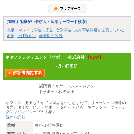
[関連する障がい者求人・採用キーワード検索]
出版・マスコミ関連・広告
営業関連
人材育成制度が充実している
企業
上肢障がい
産業医の設置
キヤノンシステムアンドサポート株式会社
【NEW】
02月20日更新
オフィスに必要なキヤノン製品を中心としたITソリューション機器の
販売と保守サービス・サポートを行っている、キヤノンマーケティン
グジャパングループの中核に…
続きを読む
業種
商社/IT/情報通信
新卒／中途
2027新卒(既卒1年以内可)・中途