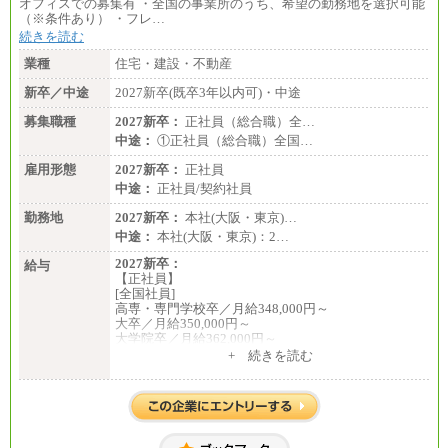
オフィスでの募集有 ・全国の事業所のうち、希望の勤務地を選択可能
（※条件あり） ・フレ…
続きを読む
業種
住宅・建設・不動産
新卒／中途
2027新卒(既卒3年以内可)・中途
募集職種
2027新卒：
正社員（総合職）全…
中途：
①正社員（総合職）全国…
雇用形態
2027新卒：
正社員
中途：
正社員/契約社員
勤務地
2027新卒：
本社(大阪・東京)…
中途：
本社(大阪・東京)：2…
2027新卒：
給与
【正社員】
[全国社員]
高専・専門学校卒／月給348,000円～
大卒／月給350,000円～
大学院卒／月給362,000円～
[地域社員]月給295,000円～
+ 続きを読む
中途：
【正社員】
[全国社員]月給348,000円～
[地域社員]月給295,000円～
※試用期間中も給与に変更はございません
【契約社員】月給200,000円～