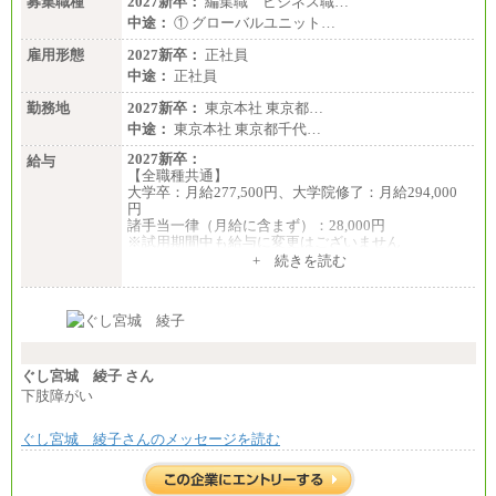
募集職種
2027新卒：
編集職 ビジネス職…
中途：
① グローバルユニット…
雇用形態
2027新卒：
正社員
中途：
正社員
勤務地
2027新卒：
東京本社 東京都…
中途：
東京本社 東京都千代…
2027新卒：
給与
【全職種共通】
大学卒：月給277,500円、大学院修了：月給294,000
円
諸手当一律（月給に含まず）：28,000円
※試用期間中も給与に変更はございません
中途：
+ 続きを読む
【全職種共通】
月給370,000円～
※経験・能力等を考慮の上、当社規定により決定し
ます。
※試用期間中も給与に変更はございません。
※想定年収 6,000,000円～（住居費補助、子手当など
の各種手当を含む金額です）
ぐし宮城 綾子 さん
下肢障がい
ぐし宮城 綾子さんのメッセージを読む