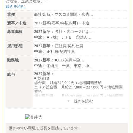
と地域、企業と地域、…
続きを読む
業種
商社/出版・マスコミ関連・広告…
新卒／中途
2027新卒(既卒3年以内可)・中途
募集職種
2027新卒：
各社・各コースによ…
中途：
■（株）ＪＴＢ ①法人…
雇用形態
2027新卒：
正社員/契約社員
中途：
正社員/契約社員
勤務地
2027新卒：
■JTB 沖縄を除…
中途：
①埼玉、千葉、東京、神…
2027新卒：
給与
■(株)JTB
総合職 月給242,000円＋地域間調整給
エリア総合職 月給217,000～227,000円＋地域間調
整給
個人専門職 月給202,000～202,000円＋地域間調
整給
+ 続きを読む
※詳細はJTBキャリアサイトよりご確認ください。
■(株)JTB商事
総合職 月給208,000～235,000円
エリア総合職 月給180,000～205,000円＋地域手当
※詳細はJTBキャリアサイトよりご確認ください。
働きやすい環境で成長を実感しています！