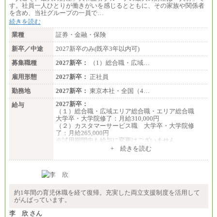
す。社員一人ひとりが働きがいを感じるとともに、その家族や関係者
を含め、当社グループの一員で…
■(株)JTBデータサービス ※2027年新卒募集終了
総合職 月給186,000～194,000円＋地域手当
続きを読む
※詳細はJTBキャリアサイトよりご確認ください。
業種
証券・金融・保険
■I&Jデジタルイノベーション(株)
新卒／中途
2027新卒のみ(既卒3年以内可)
総合職 月給224,500～242,600円＋地域手当
※詳細はJTBキャリアサイトよりご確認ください。
募集職種
2027新卒：
（1）総合職・広域…
＜有期社員コース＞
雇用形態
2027新卒：
正社員
■(株)JTBビジネストランスフォーム
有期契約職 月給185,000～195,000円
勤務地
2027新卒：
東京本社・全国（4…
※詳細はJTBキャリアサイトよりご確認ください。
2027新卒：
給与
■(株)JTBパブリッシング ※2027年新卒募集終了
（１）総合職・広域エリア総合職・エリア総合職
総合職 月給241,000円
大学卒・大学院修了：月給310,000円
中途：
（２）カスタマーサービス職 大学卒・大学院修
①月給227,000円以上
了：月給265,000円
②月給212,000円以上
※試用期間中も給与に変更はございません
③月給172,500円以上
+ 続きを読む
④月給23万円～37万円
⑤月給20万円～25万円
⑥月給33万円～48万円
⑦月給271,000円以上
⑧～⑮月給200,000円〜月給400,000円
⑯月給185,000円以上
約1年間の育児休職を経て復帰。充実した両立支援制度を活用して
⑰月給237,000円以上
がんばっています。
⑱月給212,000円以上
⑲東京：月給202,000 円以上 、京都：月給193,000 円
李 欣 さん
以上