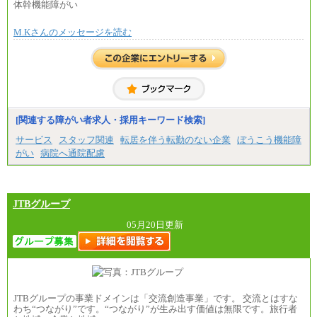
合計時給額 1,390円
体幹機能障がい
※全ての求人において試用期間中も給与に変更はご
M.Kさんのメッセージを読む
ざいません。
[関連する障がい者求人・採用キーワード検索]
サービス
スタッフ関連
転居を伴う転勤のない企業
ぼうこう機能障
がい
病院へ通院配慮
JTBグループ
05月20日更新
JTBグループの事業ドメインは「交流創造事業」です。 交流とはすな
わち“つながり”です。“つながり”が生み出す価値は無限です。旅行者