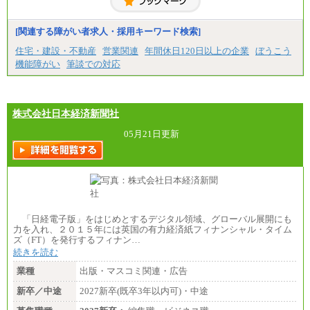
[関連する障がい者求人・採用キーワード検索]
住宅・建設・不動産
営業関連
年間休日120日以上の企業
ぼうこう
機能障がい
筆談での対応
株式会社日本経済新聞社
05月21日更新
「日経電子版」をはじめとするデジタル領域、グローバル展開にも
力を入れ、２０１５年には英国の有力経済紙フィナンシャル・タイム
ズ（FT）を発行するフィナン…
続きを読む
業種
出版・マスコミ関連・広告
新卒／中途
2027新卒(既卒3年以内可)・中途