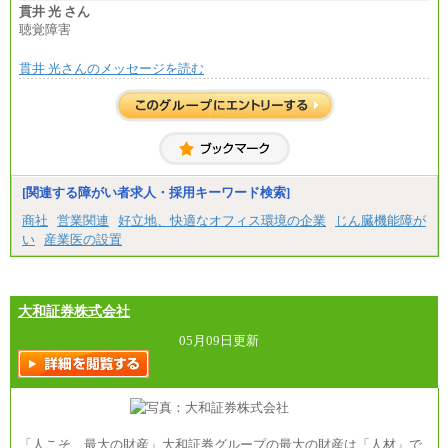
■(株)JTBパブリッシング ※2027年新卒募集終了
貫井 光 さん
総合職 月給271,000円
聴覚障害
■(株)JTBビジネストラベルソリューションズ
貫井 光さんのメッセージを読む
総合職 月給220,000～230,000円＋地域間調整給
エリア総合職 月給206,000円～214,000＋地域間調
整給
※詳細はJTBキャリアサイトよりご確認ください。
■(株)JTBコミュニケーションデザイン
総合職 月給230,000円
みなし残業手当：20,000円（一律支給）※みなし
残業手当の残業時間は10.43時間。
[関連する障がい者求人・採用キーワード検索]
※超過勤務手当：みなし残業時間を超える残業時
商社
営業関連
好立地、快適なオフィス環境の企業
じん臓機能障が
間に応じて、時間外手当等を支給。
い
産業医の設置
エリアサポート職 月給188,000円
※超過勤務手当：残業時間については全額時間外
手当を支給。
大和証券株式会社
■（株）JTBグローバルマーケティング＆トラベル
総合職 月給242,000円＋地域間調整給
訪日事業職 月給202,000～227,000円＋地域間調整
05月09日更新
給
※詳細はJTBキャリアサイトよりご確認ください。
■(株)JTBビジネストランスフォーム
総合職 月給205,000～225,000円＋地域間調整給
エリア総合職 月給185,000円＋地域間調整給
「人こそ、最大の財産」大和証券グループの最大の財産は「人材」で
※詳細はJTBキャリアサイトよりご確認ください。