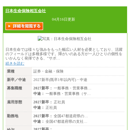
まることによるメリットおよび地域ごとの生計費な
どの地域差指数を勘案して拠点ごとに定めていま
す。
日本生命保険相互会社
中途：
全職種共通
04月16日更新
月給制
226,600円～390,100円（勤務地域等により異なりま
す）
・ご経験やスキルを考慮し、選考の中で決定いたし
ます。
・試用期間中も同額支給します。
日本生命では様々な強みをもった幅広い人材を必要としており、活躍
のフィールドは多種多様です。障がいのある方が一人ひとりの個性を
いかんなく発揮できる、“サポ…
続きを読む
業種
証券・金融・保険
新卒／中途
2027新卒(既卒1年以内可)・中途
募集職種
2027新卒：
一般事務・営業事務…
中途：
一般事務・営業事務（サ…
雇用形態
2027新卒：
正社員
中途：
正社員
勤務地
2027新卒：
全国47都道府県の…
中途：
全国47都道府県の支社…
2027新卒：
給与