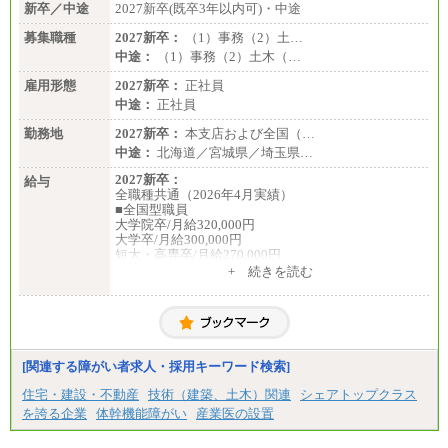
新卒／中途
2027新卒(既卒3年以内可)・中途
募集職種
2027新卒：
（1）事務（2）土…
中途：
（1）事務（2）土木（…
雇用形態
2027新卒：
正社員
中途：
正社員
勤務地
2027新卒：
本支店および全国（…
中途：
北海道／宮城県／埼玉県…
2027新卒：
給与
全職種共通（2026年4月実績）
■全国型職員
大学院卒/月給320,000円
大学卒/月給300,000円
短大・高専卒/月給270,000円
+ 続きを読む
■拠点型職員※
大学院卒/月給256,000円～288,000円
大学卒/月給240,000円～270,000円
短大・高専卒/月給216,000円～243,000円
■特定職員※
[関連する障がい者求人・採用キーワード検索]
大学院卒/月給234,000円～263,000円
大学卒/月給219,000円～246,000円
住宅・建設・不動産
技術（建築、土木）関連
シェアトップクラス
短大・高専卒/月給197,000円～222,000円
を誇る企業
体幹機能障がい
産業医の設置
※拠点型職員、特定職員の給与は、生活の拠点が定