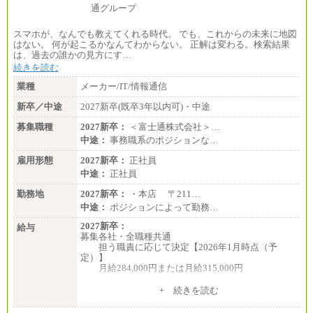
スマホが、なんでも教えてくれる時代。 でも、これからの未来に地図
はない。 何が起こるかなんてわからない。 正解は変わる。検索結果
は、過去の誰かの見方にす…
続きを読む
業種
メーカー/IT/情報通信
新卒／中途
2027新卒(既卒3年以内可)・中途
募集職種
2027新卒：
＜富士通株式会社＞…
中途：
事務職系のポジションな…
雇用形態
2027新卒：
正社員
中途：
正社員
勤務地
2027新卒：
・本店 〒211…
中途：
ポジションによって勤務…
2027新卒：
給与
募集各社・全職種共通
担う職責に応じて決定【2026年1月時点（予
定）】
月給284,000円または月給315,000円
※入社後早期から、自律的な業務遂行が求めら
+ 続きを読む
れる職務を担う方については、月額給与315,000円で
す。