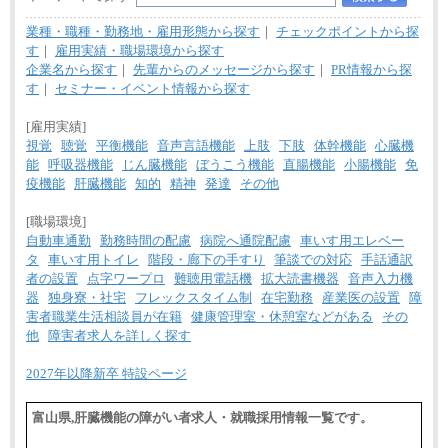
業種・職種・勤務地・雇用形態から探す
｜
チェックポイントから探
す
｜
雇用実績・職場環境から探す
企業名から探す
｜
先輩からのメッセージから探す
｜
PR情報から探
す
｜
セミナー・イベント情報から探す
[雇用実績]
視覚
聴覚
平衡機能
音声言語機能
上肢
下肢
体幹機能
心臓機
能
呼吸器機能
じん臓機能
ぼうこう機能
直腸機能
小腸機能
免
疫機能
肝臓機能
知的
精神
発達
その他
[職場環境]
自動車通勤
勤務時間の配慮
病院へ通院配慮
車いす用エレベー
タ
車いす用トイレ
階段・廊下の手すり
筆談での対応
手話通訳
者の設置
点字ワープロ
難聴用電話機
拡大読書機器
音声入力機
器
独身寮・社宅
フレックスタイム制
在宅勤務
産業医の設置
障
害者職業生活相談員が在籍
健康管理室・休憩室などがある
その
他
障害者求人を詳しく探す
2027年以降新卒 特設ページ
富山県,肝臓機能の障がい者求人・就職採用情報一覧です。