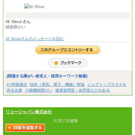
なお、高度なスキルや専門性を持ち、より高
い職責を担う方については、さらに高い金額を個別
に設定します。
※習熟度を上げるための育成が一定期間必要で
上司の指示に基づき職務を遂行する方については、
M. Shirai さん
月額給与284,000円となります。
聴覚障がい
※個別に設定する給与については、選考の過程
で決定していきます。
M. Shiraiさんのメッセージを読む
※上記に加え、所定労働時間外に勤務をした場
合には、時間外勤務手当を支給します。
※試用期間中も給与に変更はございません。
中途：
＜募集各社・全職種共通＞
月給21万円以上～
※試用期間中の給与に変更はありません。
[関連する障がい者求人・採用キーワード検索]
※経験・能力を考慮し、当社規定により決定いたし
IT/情報通信
技術（電気、電子、機械）関連
シェアトップクラスを
ます。
誇る企業
小腸機能障がい
健康管理室・休憩室などがある
リコージャパン株式会社
02月17日更新