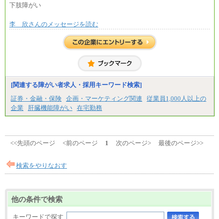
下肢障がい
⑳月給205,000円以上
㉑月給185,000 円以上
㉒月給185,000 円以上
李 欣さんのメッセージを読む
㉓月給224,500円以上
※全コース共通※ 能力・経験・勤務地などにより
異なります
※試用期間中も給与に変更はございません。
[関連する障がい者求人・採用キーワード検索]
証券・金融・保険
企画・マーケティング関連
従業員1,000人以上の
企業
肝臓機能障がい
在宅勤務
<<先頭のページ
<前のページ
1
次のページ>
最後のページ>>
検索をやりなおす
他の条件で検索
キーワードで探す