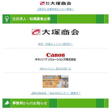
【新卒】仕事研究セミナー開催！
注目求人・転職募集企業
新卒・中途エントリー受付中！
1Dayイベント【8/12〆切！】
【〓SoftBank】「Real Jobセミナー」募集中！
事務局からのお知らせ