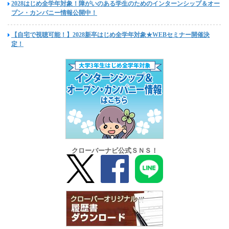
2028はじめ全学年対象！障がいのある学生のためのインターンシップ＆オー
プン・カンパニー情報公開中！
【自宅で視聴可能！】2028新卒はじめ全学年対象★WEBセミナー開催決
定！
クローバーナビ公式ＳＮＳ！