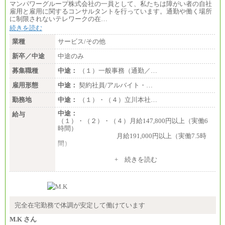
マンパワーグループ株式会社の一員として、私たちは障がい者の自社
雇用と雇用に関するコンサルタントを行っています。通勤や働く場所
に制限されないテレワークの在…
続きを読む
業種
サービス/その他
新卒／中途
中途のみ
募集職種
中途：
（１）一般事務（通勤／…
雇用形態
中途：
契約社員/アルバイト・…
勤務地
中途：
（１）・（４）立川本社…
中途：
給与
（１）・（２）・（４）月給147,800円以上（実働6
時間）
月給191,000円以上（実働7.5時
間）
（３）月給191,000円以上（実働7.5時間）
+ 続きを読む
（５）月給147,800円以上（実働6時間）
-----
時給 1,226円（実働4.5時間）
※基本給に加算して以下手当有（いずれも時
間額換算額）
完全在宅勤務で体調が安定して働けています
・退職金相当手当 37円
・賞与相当手当 127円
M.K さん