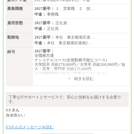
募集職種
2027新卒：
１ 営業職 ２ 技…
中途：
事務職
雇用形態
2027新卒：
正社員
中途：
正社員
勤務地
2027新卒：
本社 東京都港区港…
中途：
本社 東京都港区港南2…
2027新卒：
給与
全職種共通
ナショナルコース(全国勤務可能なコース)
大学院卒 月給278,000円／大学卒 月給260,000円／短
大・高専・専門卒 月給235,000円
※試用期間中も給与に変更はございません
+ 続きを読む
エリアコース(一定地域であれば移動可能なコース)
大学院卒 月給264,000円／大学卒 月給250,000円／短
大・高専・専門卒 月給225,000円
※試用期間中も給与に変更はございません
丁寧なITサポートとサービスで、安心と信頼をお届けする企業で
中途：
す。
月給：250,000円～400,000円
想定年収：4,000,000円～6,000,000円
S.S さん
※試用期間中も給与に変更はございません。
身体障がい
S.Sさんのメッセージを読む