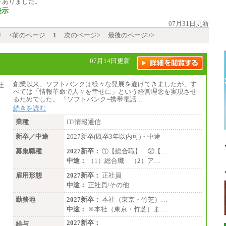
件
ありました。
表示
07月31日更新
ジ
<前のページ
1
次のページ>
最後のページ>>
07月14日更新
創業以来、ソフトバンクは様々な発展を遂げてきましたが、す
べては「情報革命で人々を幸せに」という経営理念を実現させ
るためでした。 「ソフトバンク=携帯電話…
続きを読む
業種
IT/情報通信
新卒／中途
2027新卒(既卒3年以内可)・中途
募集職種
2027新卒：
①【総合職】 ②【…
中途：
（1）総合職 （2）ア…
雇用形態
2027新卒：
正社員
中途：
正社員/その他
勤務地
2027新卒：
本社（東京・竹芝）…
中途：
※本社（東京・竹芝）ま…
2027新卒：
給与