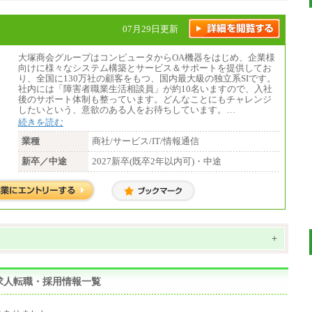
07月29日更新
大塚商会グループはコンピュータからOA機器をはじめ、企業様
向けに様々なシステム構築とサービス＆サポートを提供してお
り、全国に130万社の顧客をもつ、国内最大級の独立系SIです。
社内には「障害者職業生活相談員」が約10名いますので、入社
後のサポート体制も整っています。どんなことにもチャレンジ
したいという、意欲のある人をお待ちしています。…
続きを読む
業種
商社/サービス/IT/情報通信
新卒／中途
2027新卒(既卒2年以内可)・中途
+
求人転職・採用情報一覧