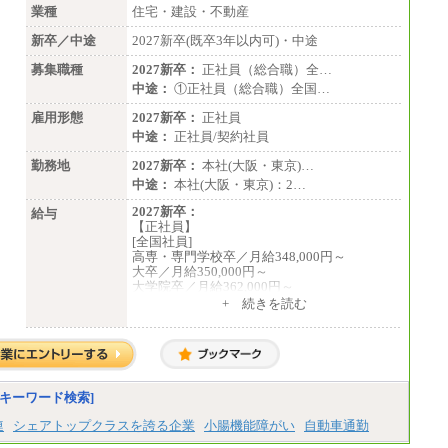
業種
住宅・建設・不動産
新卒／中途
2027新卒(既卒3年以内可)・中途
募集職種
2027新卒：
正社員（総合職）全…
中途：
①正社員（総合職）全国…
雇用形態
2027新卒：
正社員
中途：
正社員/契約社員
勤務地
2027新卒：
本社(大阪・東京)…
中途：
本社(大阪・東京)：2…
2027新卒：
給与
【正社員】
[全国社員]
高専・専門学校卒／月給348,000円～
大卒／月給350,000円～
大学院卒／月給362,000円～
[地域社員]月給295,000円～
+ 続きを読む
中途：
【正社員】
[全国社員]月給348,000円～
[地域社員]月給295,000円～
※試用期間中も給与に変更はございません
【契約社員】月給200,000円～
キーワード検索]
連
シェアトップクラスを誇る企業
小腸機能障がい
自動車通勤