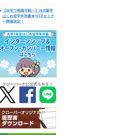
【自宅で視聴可能！】2028新卒
はじめ全学年対象★WEBセミナ
ー開催決定！
クローバーナビ公式ＳＮＳ！