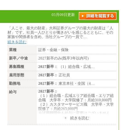
05月09日更新
「人こそ、最大の財産」大和証券グループの最大の財産は「人
材」です。社員一人ひとりが働きがいを感じるとともに、その
家族や関係者を含め、当社グループの一員で…
続きを読む
業種
証券・金融・保険
新卒／中途
2027新卒のみ(既卒3年以内可)
募集職種
2027新卒：
（1）総合職・広域…
雇用形態
2027新卒：
正社員
勤務地
2027新卒：
東京本社・全国（4…
2027新卒：
給与
（１）総合職・広域エリア総合職・エリア総
合職 大学卒・大学院修了：月給310,000円
（２）カスタマーサービス職 大学卒・大学
院修了：月給265,000円
※試用期間中も給与に変更はございません
+ 続きを読む