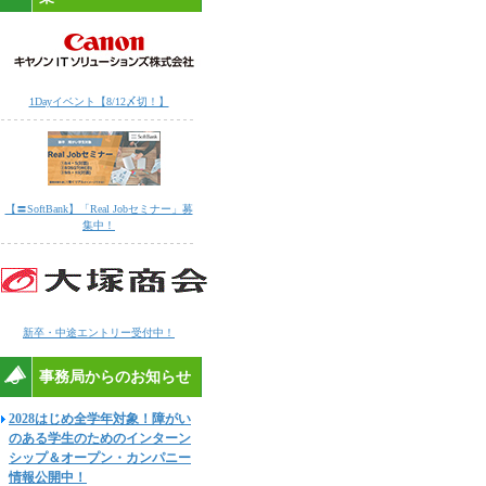
1Dayイベント【8/12〆切！】
【〓SoftBank】「Real Jobセミナー」募
集中！
新卒・中途エントリー受付中！
事務局からのお知らせ
2028はじめ全学年対象！障がい
のある学生のためのインターン
シップ＆オープン・カンパニー
情報公開中！