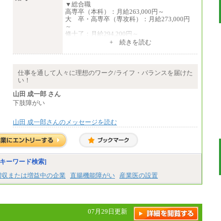
▼総合職
高専卒（本科）：月給263,000円～
大 卒・高専卒（専攻科）：月給273,000円
～
修士了：月給294,200円～
博士了：月給304,800円～
+ 続きを読む
※卓越した能力、高度な技術や実績をお持ち
の方で、それらを入社後の実業務において発
揮できると認められる場合は、 上記の給与に
仕事を通して人々に理想のワーク/ライフ・バランスを届けた
関わらず個別設定することがあります
い！
▼アソシエイト職
山田 成一郎 さん
月給235,000円
下肢障がい
全職種2025年度実績
山田 成一郎さんのメッセージを読む
※営業職に支給するインセンティブは除く
※試用期間中も給与に変更はございません
中途：
基本月給／20万5000円以上(正社員・準社
員）
キーワード検索]
※経験、能力を考慮の上、当社規定によ
増収または増益中の企業
直腸機能障がい
産業医の設置
り優遇いたします
※自己成長支援金(10,000円）を含む
※別途、Workstyle支援金(月額4,000円）
07月29日更新