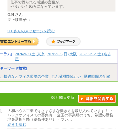
※業務内容・勤務形態に応じて、上記給与の
仕事で得られる感謝の言葉が、
範囲内でご相談をさせていただく事がありま
やりがいと励みになっています。
す
※試用期間中も給与に変更はございません
O.H さん
左上肢障がい
O.Hさんのメッセージを読む
ーラム]
2026/9/5 (土) 東京
2026/9/6 (日) 大阪
2026/9/12 (土) 名古
屋
キーワード検索]
、快適なオフィス環境の企業
じん臓機能障がい
勤務時間の配慮
06月08日更新
大和ハウス工業ではさまざまな働き方を取り入れています！ ・
バックオフィスでの募集有 ・全国の事業所のうち、希望の勤務
地を選択可能（※条件あり） ・フレ…
続きを読む