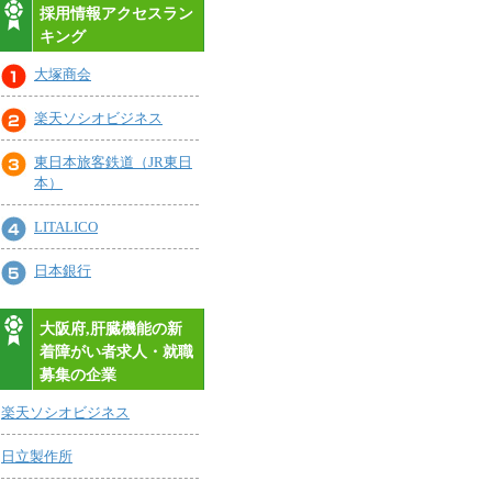
採用情報アクセスラン
キング
大塚商会
楽天ソシオビジネス
東日本旅客鉄道（JR東日
本）
LITALICO
日本銀行
大阪府,肝臓機能の新
着障がい者求人・就職
募集の企業
楽天ソシオビジネス
日立製作所