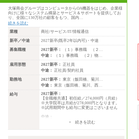
大塚商会グループはコンピュータからOA機器をはじめ、企業様
向けに様々なシステム構築とサービス＆サポートを提供してお
り、全国に130万社の顧客をもつ、国内…
続きを読む
業種
商社/サービス/IT/情報通信
新卒／中途
2027新卒(既卒2年以内可)・中途
募集職種
2027新卒：
（１）事務職 （２…
中途：
（１）事務職 （２）物…
雇用形態
2027新卒：
正社員
中途：
正社員/契約社員
勤務地
2027新卒：
東京（飯田橋、菊川…
中途：
東京（飯田橋、菊川、西…
2027新卒：
給与
【全職種共通】初任給／274,000円（月給）
※大学院卒は月給が278,000円となります。
※試用期間中も給与に変更はございません
中途：
（１）～（４）274,000円（月給）～
+ 続きを読む
（５）235,000円（月給）～
※経験・年齢などを考慮のうえ、当社規程に
より優遇します。