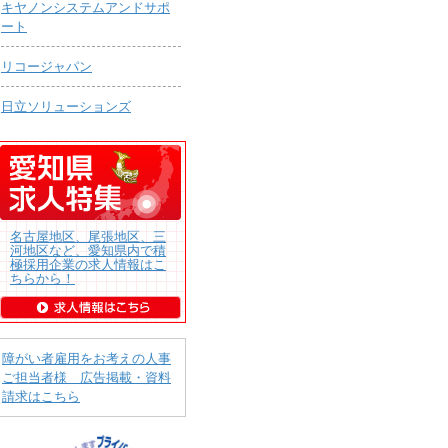
キヤノンシステムアンドサポ
ート
リコージャパン
日立ソリューションズ
名古屋地区、尾張地区、三
河地区など、愛知県内で積
極採用企業の求人情報はこ
ちらから！
障がい者雇用をお考えの人事
ご担当者様 広告掲載・資料
請求はこちら