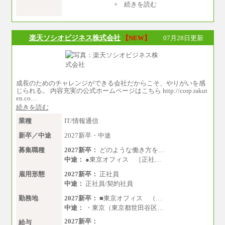
【居住地域：関東エリア（月給） 】※一律地域
+ 続きを読む
手当25,000円含む
大学院卒：276,100円
大学卒：250,000円
高専卒：244,800円
楽天ソシオビジネス株式会社
【NEW】
07月28日更新
短大・専門3年制卒：235,300円
短大・専門2年制卒：222,600円
専門1年制卒：212,900円
【居住地域：関西エリア（月給） 】※一律地域
手当15,000円含む
成長のためのチャレンジができる会社だからこそ、やりがいを感
大学院卒：266,100円
じられる。 内容充実の公式ホームページはこちら http://corp.rakut
大学卒：240,000円
en.co…
高専卒：234,800円
続きを読む
短大・専門3年制卒：225,300円
短大・専門2年制卒：212,600円
業種
IT/情報通信
専門1年制卒：202,900円
中途：
新卒／中途
2027新卒・中途
【全職種共通】
〔正社員〕
募集職種
2027新卒：
どのような働き方を…
月給212,900円～330,000円
中途：
●東京オフィス ［正社…
※実務経験に応じてご相談させていただきます
（上記金額を超える可能性あり）
雇用形態
2027新卒：
正社員
※職種8）を除き、正社員の場合勤務地は本社の
中途：
正社員/契約社員
みとなります
※交通費：月5万円まで
勤務地
2027新卒：
■東京オフィス （…
〔契約社員〕
中途：
・東京（東京都世田谷区…
札幌 ：時給1,100円～1,450円
2027新卒：
東京 ：時給1,226円～1,400円
給与