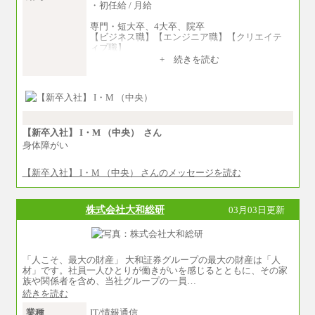
・初任給 / 月給
横浜 ：時給1,225円～
川口 ：時給1,150円～
専門・短大卒、4大卒、院卒
大阪 ：時給1,177円～1,400円
【ビジネス職】【エンジニア職】【クリエイテ
佐世保：時給1,035円～
ィブ職】
沖縄 ：時給1,025円～1,350円
一律：225,000円
※給与は実務経験・職種・配属部署によって異
+ 続きを読む
なります
※試用期間中も給与に変更はございません 。
※交通費：月5万円まで
中途：
①月給：270,000円～320,000円
②④⑦⑩月給：225,000円～270,000円
③月給：250,000円～300,000円
⑤⑥月給：225,000円～300,000円
【新卒入社】 I・M （中央） さん
⑧月給：240,000円～285,000円
身体障がい
⑨月給：250,000円～330,000円
【新卒入社】 I・M （中央） さんのメッセージを読む
※経験、能力等を考慮の上、当社規定により決
定
※試用期間中も給与に変更はございません。
株式会社大和総研
03月03日更新
「人こそ、最大の財産」 大和証券グループの最大の財産は「人
材」です。社員一人ひとりが働きがいを感じるとともに、その家
族や関係者を含め、当社グループの一員…
続きを読む
業種
IT/情報通信