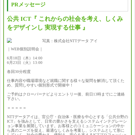
PRメッセージ
公共 ICT『 これからの社会を考え、しくみ
をデザインし 実現する仕事 』
｜WEB個別説明会｜
6月18日（木）14:00
6月23日（火）13:00
各回30分程度
仕事内容や職場環境など就職に関する様々な疑問を解消して頂くた
め、質問しやすい個別形式で開催中！
ご予約はクローバーナビよりエントリー後、前日13時までにご連絡
下さい。
＝＝＝＝＝
NTTデータアイは、官公庁・自治体・医療を中心とする「公共分野の
ICT」を強みとして、日常の豊かさを支えるシステムインテグレーシ
ョン事業を展開しています。お客様とのコミュニケーションの中か
ら真のニーズを捉え、最適なしくみを考案し、システムとして形に
していく。社会の豊かさ、便利さ、安心を支えるICTプロフェッショ