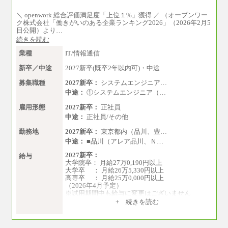
※試用期間中の給与に変更はありません。
＼ openwork 総合評価満足度「上位１%」獲得 ／ （オープンワー
※経験・能力を考慮し、当社規定により決定い
ク株式会社「働きがいのある企業ランキング2026」（2026年2月5
たします。
日公開）より…
続きを読む
業種
IT/情報通信
新卒／中途
2027新卒(既卒2年以内可)・中途
募集職種
2027新卒：
システムエンジニア…
中途：
①システムエンジニア（…
雇用形態
2027新卒：
正社員
中途：
正社員/その他
勤務地
2027新卒：
東京都内（品川、豊…
中途：
■品川（アレア品川、Ｎ…
2027新卒：
給与
大学院卒： 月給27万0,190円以上
大学卒 ： 月給26万5,330円以上
高専卒 ： 月給25万0,000円以上
（2026年4月予定）
※試用期間中も給与に変更はございません
中途：
+ 続きを読む
①月給：25万0,000円以上（諸手当含まず）
②月給：18万6,140円以上（諸手当含まず）
※試用期間中も給与に変更はございません