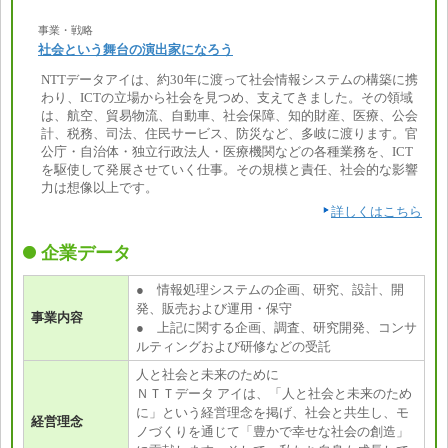
事業・戦略
社会という舞台の演出家になろう
NTTデータアイは、約30年に渡って社会情報システムの構築に携
わり、ICTの立場から社会を見つめ、支えてきました。その領域
は、航空、貿易物流、自動車、社会保障、知的財産、医療、公会
計、税務、司法、住民サービス、防災など、多岐に渡ります。官
公庁・自治体・独立行政法人・医療機関などの各種業務を、ICT
を駆使して発展させていく仕事。その規模と責任、社会的な影響
力は想像以上です。
詳しくはこちら
企業データ
● 情報処理システムの企画、研究、設計、開
発、販売および運用・保守
事業内容
● 上記に関する企画、調査、研究開発、コンサ
ルティングおよび研修などの受託
人と社会と未来のために
ＮＴＴデータ アイは、「人と社会と未来のため
に」という経営理念を掲げ、社会と共生し、モ
経営理念
ノづくりを通じて「豊かで幸せな社会の創造」