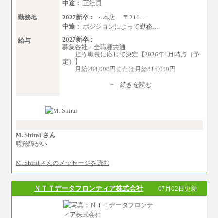
中途：
正社員
勤務地
2027新卒：
・本店 〒211…
中途：
ポジションによって勤務…
2027新卒：
給与
募集各社・全職種共通
担う職責に応じて決定【2026年1月時点（予
定）】
月給284,000円または月給315,000円
※入社後早期から、自律的な業務遂行が求
+ 続きを読む
められる職務を担う方については、月額給与315,
000円です。
なお、高度なスキルや専門性を持ち、よ
り高い職責を担う方については、さらに高い金
額を個別に設定します。
※習熟度を上げるための育成が一定期間必
要で上司の指示に基づき職務を遂行する方につ
M. Shirai さん
いては、月額給与284,000円となります。
聴覚障がい
※個別に設定する給与については、選考の
過程で決定していきます。
M. Shiraiさんのメッセージを読む
※上記に加え、所定労働時間外に勤務をし
た場合には、時間外勤務手当を支給します。
※試用期間中も給与に変更はございませ
ん。
ＮＴＴデータフロンティア株式会社
07月02日更新
中途：
＜募集各社・全職種共通＞
月給21万円以上～