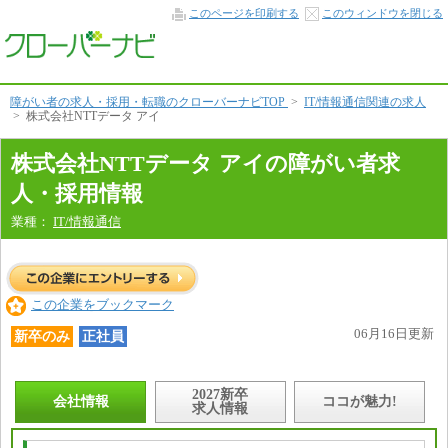
会
このページを印刷する
このウィンドウを閉じる
社
情
報
本
文
へ
障がい者の求人・採用・転職のクローバーナビTOP
>
IT/情報通信関連の求人
>
株式会社NTTデータ アイ
株式会社NTTデータ アイの障がい者求
人・採用情報
業種：
IT/情報通信
この企業をブックマーク
06月16日更新
新卒のみ
正社員
2027新卒
会社情報
ココが魅力!
求人情報