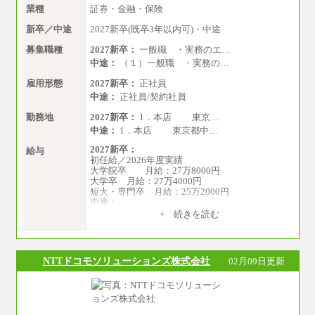
業種
証券・金融・保険
新卒／中途
2027新卒(既卒3年以内可)・中途
募集職種
2027新卒：
一般職 ・実務のエ…
中途：
（１）一般職 ・実務の…
雇用形態
2027新卒：
正社員
中途：
正社員/契約社員
勤務地
2027新卒：
1．本店 東京…
中途：
1．本店 東京都中…
2027新卒：
給与
初任給／2026年度実績
大学院卒 月給：27万8000円
大学卒 月給：27万4000円
短大・専門卒 月給：25万2000円
中途：
（１）（２）共通
+ 続きを読む
月給：24万0000円～34万8420円
※職務経験等を考慮し決定いたします。
※試用期間中も給与に変更はございません
NTTドコモソリューションズ株式会社
02月09日更新