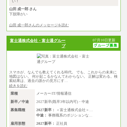
月給235,000円
い！
全職種2025年度実績
山田 成一郎 さん
下肢障がい
※営業職に支給するインセンティブは除く
※試用期間中も給与に変更はございません
山田 成一郎さんのメッセージを読む
中途：
基本月給／20万5000円以上(正社員・準社員）
※経験、能力を考慮の上、当社規定により
07月10日更新
富士通株式会社・富士通グルー
優遇いたします
プ
※自己成長支援金(10,000円）を含む
※別途、Workstyle支援金(月額4,000円）
スマホが、なんでも教えてくれる時代。 でも、これからの未来に
地図はない。 何が起こるかなんてわからない。 正解は変わる。検
索結果は、過去の誰かの見方にす…
続きを読む
業種
メーカー/IT/情報通信
新卒／中途
2027新卒(既卒3年以内可)・中途
募集職種
2027新卒：
＜富士通株式会社＞…
中途：
事務職系のポジションな…
雇用形態
2027新卒：
正社員