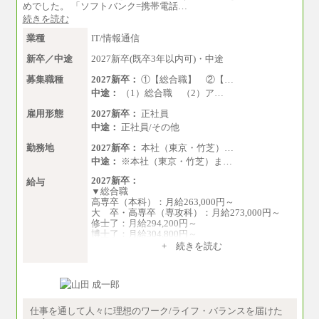
めでした。 「ソフトバンク=携帯電話…
（1）【正社員】一般事務職種（CS職）：月給25
続きを読む
5,000円（大学卒）
（2）【正社員】総合職：月給300,000円（大学
業種
IT/情報通信
卒）
新卒／中途
2027新卒(既卒3年以内可)・中途
※試用期間も同額
募集職種
2027新卒：
①【総合職】 ②【…
中途：
（1）総合職 （2）ア…
雇用形態
2027新卒：
正社員
中途：
正社員/その他
勤務地
2027新卒：
本社（東京・竹芝）…
中途：
※本社（東京・竹芝）ま…
2027新卒：
給与
▼総合職
高専卒（本科）：月給263,000円～
大 卒・高専卒（専攻科）：月給273,000円～
修士了：月給294,200円～
博士了：月給304,800円～
+ 続きを読む
※卓越した能力、高度な技術や実績をお持ちの
方で、それらを入社後の実業務において発揮で
きると認められる場合は、 上記の給与に関わら
ず個別設定することがあります
▼アソシエイト職
仕事を通して人々に理想のワーク/ライフ・バランスを届けた