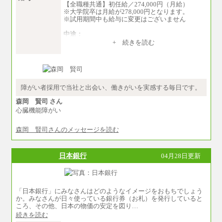
【全職種共通】初任給／274,000円（月給）
※大学院卒は月給が278,000円となります。
※試用期間中も給与に変更はございません
中途：
（１）～（４）274,000円（月給）～
+ 続きを読む
（５）235,000円（月給）～
※経験・年齢などを考慮のうえ、当社規程によ
り優遇します。
※業務内容・勤務形態に応じて、上記給与の範
囲内でご相談をさせていただく事があります
※試用期間中も給与に変更はございません
障がい者採用で当社と出会い、働きがいを実感する毎日です。
森岡 賢司 さん
心臓機能障がい
森岡 賢司さんのメッセージを読む
日本銀行
04月28日更新
「日本銀行」にみなさんはどのようなイメージをおもちでしょう
か。みなさんが日々使っている銀行券（お札）を発行していると
ころ、その他、日本の物価の安定を図り…
続きを読む