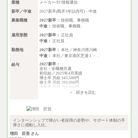
業種
メーカー/IT/情報通信
新卒／中途
2027新卒(既卒3年以内可)・中途
募集職種
2027新卒：
技術職、事務職
中途：
技術職、事務職
雇用形態
2027新卒：
正社員
中途：
正社員
勤務地
2027新卒：
本社／神奈川県川崎…
中途：
本社／東京港区芝浦１－…
2027新卒：
給与
全社・全職種共通
初任給／2025年4月実績
博士卒 月給 343,500円
修士卒 月給 294,000円
大学卒 月給 269,000円
※試用期間の給与に変更はございません
+ 続きを読む
中途：
経験・能力を考慮し、下記を下限として決定し
ます。
2025年新卒初任給 大学卒／月給 大学卒269,000
円
インターンシップで障がい者採用の姿勢や、サポート体制の手
厚さに感動し入社。
増田 匠吾 さん