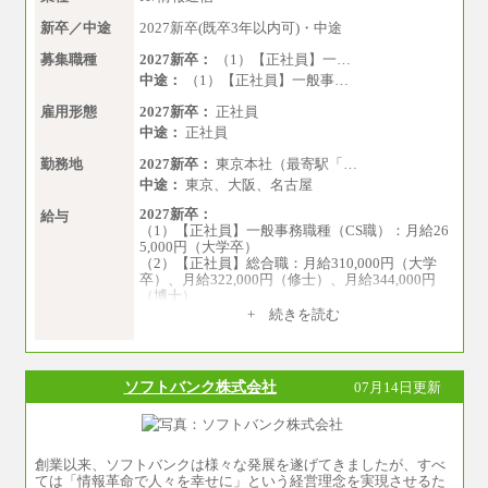
新卒／中途
2027新卒(既卒3年以内可)・中途
募集職種
2027新卒：
（1）【正社員】一…
中途：
（1）【正社員】一般事…
雇用形態
2027新卒：
正社員
中途：
正社員
勤務地
2027新卒：
東京本社（最寄駅「…
中途：
東京、大阪、名古屋
2027新卒：
給与
（1）【正社員】一般事務職種（CS職）：月給26
5,000円（大学卒）
（2）【正社員】総合職：月給310,000円（大学
卒）、月給322,000円（修士）、月給344,000円
（博士）
+ 続きを読む
※見習期間（試用期間、3か月）も給与に変更は
ございません。
※一般事務職種（CS職）の大学院修了者は大学
卒の金額を最低額とし、
ソフトバンク株式会社
07月14日更新
経験・能力を考慮のうえ、当社規程に基づき決
定いたします。
中途：
下記は新卒採用の給与です。経験者採用の場
合、下記を再下限としてご経験に応じた金額と
創業以来、ソフトバンクは様々な発展を遂げてきましたが、すべ
なります。
ては「情報革命で人々を幸せに」という経営理念を実現させるた