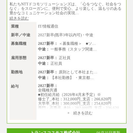
私たちNTTドコモソリューションズは、「心をつなぐ、社会をつ
なぐ」をスローガンに、便利で安心、より楽しく、温もりのある
豊かなコミュニケーション社会の実現…
続きを読む
業種
IT/情報通信
新卒／中途
2027新卒(既卒3年以内可)・中途
募集職種
2027新卒：
＜募集職種＞ ■ソ…
中途：
一般事務（スタッフ関連…
雇用形態
2027新卒：
正社員
中途：
正社員
勤務地
2027新卒：
原則として本社また…
中途：
【本社勤務】 ・東京都…
2027新卒：
給与
全職種共通
■初任給月給（2026年4月末予定）※
修士了_本社：312,000円_支店：266,620円
大学卒_本社：300,000円_支店：254,620円
専門・高専卒_本社：282,000円_支店：236,620
円
+ 続きを読む
※専門性に応じた高い給与水準の採用も実施
中途：
月給（本社）：213,030円＋諸手当
トランスコスモス株式会社
06月25日更新