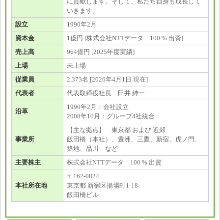
に貢献します。そして、私たち自身も成長して
いきます。
設立
1990年2月
資本金
1億円 [株式会社NTTデータ 100 % 出資]
売上高
964億円 [2025年度実績]
上場
未上場
従業員
2,373名 [2026年4月1日 現在]
代表者
代表取締役社長 臼井 紳一
1990年2月：会社設立
沿革
2008年10月：グループ4社統合
【主な拠点】 東京都 および 近郊
事業所
飯田橋（本社）、豊洲、三鷹、新宿、虎ノ門、
築地、品川 など
主要株主
株式会社NTTデータ 100 % 出資
〒162-0824
本社所在地
東京都 新宿区揚場町1-18
飯田橋ビル