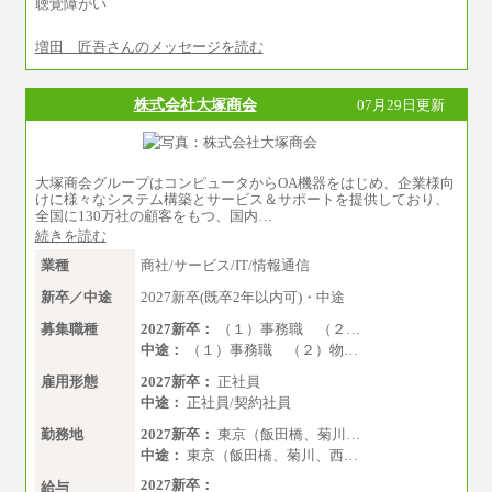
聴覚障がい
増田 匠吾さんのメッセージを読む
株式会社大塚商会
07月29日更新
大塚商会グループはコンピュータからOA機器をはじめ、企業様向
けに様々なシステム構築とサービス＆サポートを提供しており、
全国に130万社の顧客をもつ、国内…
続きを読む
業種
商社/サービス/IT/情報通信
新卒／中途
2027新卒(既卒2年以内可)・中途
募集職種
2027新卒：
（１）事務職 （２…
中途：
（１）事務職 （２）物…
雇用形態
2027新卒：
正社員
中途：
正社員/契約社員
勤務地
2027新卒：
東京（飯田橋、菊川…
中途：
東京（飯田橋、菊川、西…
2027新卒：
給与