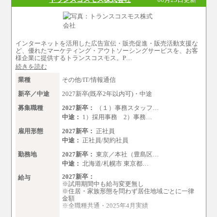
月給（支店）：164,920円～189,700円＋諸手当
※試用期間中も給与に変更はございません。
※上記はフルタイム勤務で残業ゼロの場合の標
準的な月額モデルとして掲載。
※上記のほか、ボーナス支給あり
年収（本社）：330万～380万（フルタイムで標
インターネットを活用した広告宣伝・販売促進・販売活動支援な
準的なボーナス込みの金額です。上限金額は全
ど、優れたマーケティング・アウトソーシングサービスを、お客
社平均20時間の残業込み）
様企業に提供するトランスコスモス。P…
年収（支店）：260万～340万（フルタイムで標
続きを読む
準的なボーナス込みの金額です。上限金額は全
社平均20時間の残業込み）
業種
その他/IT/情報通信
※年1回評価に応じて昇給有り。(上限あり)
※雇用形態についての補足：事務系職務限定の
新卒／中途
2027新卒(既卒2年以内可)・中途
正社員となります
募集職種
2027新卒：
（１）事務スタッフ…
中途：
1）採用事務 2）事務…
雇用形態
2027新卒：
正社員
中途：
正社員/契約社員
勤務地
2027新卒：
東京／本社（豊島区…
中途：
北海道/札幌市 東京都…
2027新卒：
給与
※試用期間中も給与変更無し
※住居・家族形態を問わず居住地域ごとに一律
金額
※全職種共通・2025年4月実績