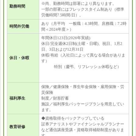
※尚、勤務時間は部署により異なります。
勤務時間
一部の部署にはフレックスタイム制あり（標準
労働時間7.5時間/日）。
あり（月平均 一般職：4.3時間、庶務職：7.2時
時間外労働
間＜2024年度＞）
年間休日123日(2026年実績)
休日/完全週休2日制(土曜・日曜)、祝日、1月2
日、3日および12月31日
休暇/有給（入社日によって異なる場合がありま
休日・休暇
す）
特別（慶弔、リフレッシュ休暇など）
保険／健康保険・厚生年金保険・雇用保険・労
災保険
福利厚生
制度／財形貯蓄
施設／福利厚生パッケージプランを用意してい
ます。
◆資格取得をバックアップしている
証券アナリストやファイナンシャルプランナー
教育研修
など通信講座受講・資格取得補助制度がありま
す。