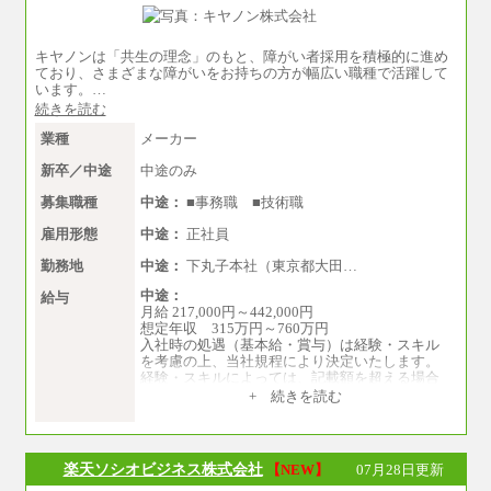
※博士修了の方については、専門性や担当業務
を考慮して給与を決定いたします
※試用期間中も給与に変更はございません
中途：
キヤノンは「共生の理念」のもと、障がい者採用を積極的に進め
（1）事務職（総合職・正社員） （2）技術職
ており、さまざまな障がいをお持ちの方が幅広い職種で活躍して
（総合職・正社員）
います。…
月給 208,000円以上
続きを読む
経験、能力等を考慮し、弊社規定により決
定
業種
メーカー
試用期間中も給与に変更はございません
新卒／中途
中途のみ
（3）技能職（正社員）
基本給
募集職種
中途：
■事務職 ■技術職
月給 182,400円以上
雇用形態
中途：
正社員
勤務地
中途：
下丸子本社（東京都大田…
中途：
給与
月給 217,000円～442,000円
想定年収 315万円～760万円
入社時の処遇（基本給・賞与）は経験・スキル
を考慮の上、当社規程により決定いたします。
経験・スキルによっては、記載額を超える場合
もあります。
+ 続きを読む
※試用期間中も給与に変更はございません。
楽天ソシオビジネス株式会社
【NEW】
07月28日更新