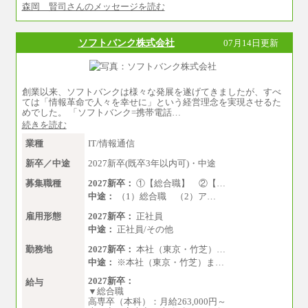
森岡 賢司さんのメッセージを読む
ソフトバンク株式会社
07月14日更新
創業以来、ソフトバンクは様々な発展を遂げてきましたが、すべ
ては「情報革命で人々を幸せに」という経営理念を実現させるた
めでした。 「ソフトバンク=携帯電話…
続きを読む
業種
IT/情報通信
新卒／中途
2027新卒(既卒3年以内可)・中途
募集職種
2027新卒：
①【総合職】 ②【…
中途：
（1）総合職 （2）ア…
雇用形態
2027新卒：
正社員
中途：
正社員/その他
勤務地
2027新卒：
本社（東京・竹芝）…
中途：
※本社（東京・竹芝）ま…
2027新卒：
給与
▼総合職
高専卒（本科）：月給263,000円～