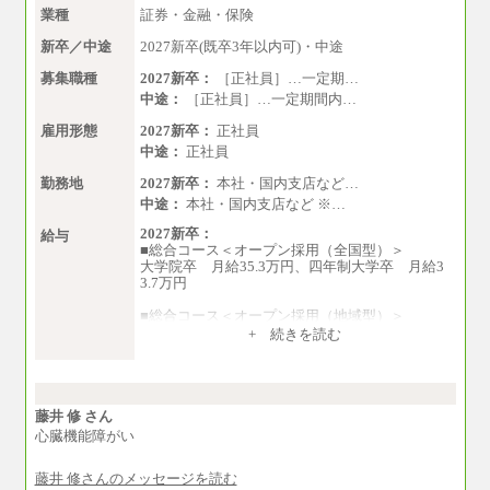
業種
証券・金融・保険
新卒／中途
2027新卒(既卒3年以内可)・中途
募集職種
2027新卒：
［正社員］…一定期…
中途：
［正社員］…一定期間内…
雇用形態
2027新卒：
正社員
中途：
正社員
勤務地
2027新卒：
本社・国内支店など…
中途：
本社・国内支店など ※…
2027新卒：
給与
■総合コース＜オープン採用（全国型）＞
大学院卒 月給35.3万円、四年制大学卒 月給3
3.7万円
■総合コース＜オープン採用（地域型）＞
大学院卒 月給33.3万円、四年制大学卒 月給3
+ 続きを読む
1.7万円
■事務コース
四年制大学・大学院卒 月給26.8万円
短大・専門卒 月給24.0万円
藤井 修 さん
心臓機能障がい
※上記は2027年新卒の支給予定額
藤井 修さんのメッセージを読む
※上記全てのコースにおいて、退職金前払給：