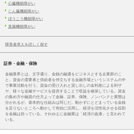
心臓機能障がい
じん臓機能障がい
ぼうこう機能障がい
直腸機能障がい
障害者求人を詳しく探す
証券・金融・保険
金融業界とは、文字通り、金銭の融通をビジネスとする企業群のこ
と。資金の需要者と供給者を仲立ちする金融市場というシステムの中
で事業活動を行う。資金の受け入れと貸し出しの金利差による利ザ
ヤ、様々な金融サービスを提供することで収益を確保している。資金
の集め方や融資の仕方よって金融、証券、保険、ノンバンクと業態は
分かれるが、基本的な仕組みは同じだ。動かずにとどまっている金銭
を足りないところへ動かして有効に活用し、経済を活性化させる役割
を金融は担っている。それゆえに金融業は「経済の血液」と言われて
いる。