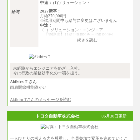
中途：
(1)ソリューション・…
2027新卒：
給与
月給270,000円
※試用期間中も給与に変更はございません
中途：
（1）ソリューション・エンジニア
【経験者】月給240,000円～450,000円
※地域や業務内容によって変動がありま
+ 続きを読む
す
【未経験者】月給210,000円～340,000円
※地域や業務内容によって変動がありま
す
（2）一般事務
未経験からエンジニアをめざし入社。
月給210,000円～350,000円
今は行政の業務効率化の一端を担う。
※地域や業務内容によって変動があります
Akihiro T さん
（3）庶務/軽作業
両肩関節機能障がい
月給220,000円～250,000円
Akihiro Tさんのメッセージを読む
※試用期間中も給与に変更はございません
トヨタ自動車株式会社
06月30日更新
一人ひとりの考える力を尊重し、全員参加で変革を進めていくこ