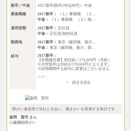
新卒／中途
2027新卒(既卒2年以内可)・中途
募集職種
2027新卒：
（１）事務職 （２…
中途：
（１）事務職 （２）物…
雇用形態
2027新卒：
正社員
中途：
正社員/契約社員
勤務地
2027新卒：
東京（飯田橋、菊川…
中途：
東京（飯田橋、菊川、西…
2027新卒：
給与
【全職種共通】初任給／274,000円（月給）
※大学院卒は月給が278,000円となります。
※試用期間中も給与に変更はございません
中途：
（１）～（４）274,000円（月給）～
+ 続きを読む
（５）235,000円（月給）～
※経験・年齢などを考慮のうえ、当社規程によ
り優遇します。
※業務内容・勤務形態に応じて、上記給与の範
囲内でご相談をさせていただく事があります
※試用期間中も給与に変更はございません
障がい者採用で当社と出会い、働きがいを実感する毎日です。
森岡 賢司 さん
心臓機能障がい