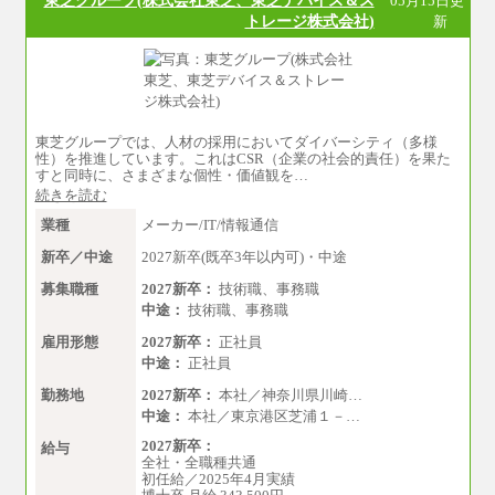
05月15日更
トレージ株式会社)
新
東芝グループでは、人材の採用においてダイバーシティ（多様
性）を推進しています。これはCSR（企業の社会的責任）を果た
すと同時に、さまざまな個性・価値観を…
続きを読む
業種
メーカー/IT/情報通信
新卒／中途
2027新卒(既卒3年以内可)・中途
募集職種
2027新卒：
技術職、事務職
中途：
技術職、事務職
雇用形態
2027新卒：
正社員
中途：
正社員
勤務地
2027新卒：
本社／神奈川県川崎…
中途：
本社／東京港区芝浦１－…
2027新卒：
給与
全社・全職種共通
初任給／2025年4月実績