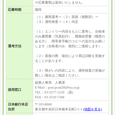
※応募書類は返却いたしません。
応募時期
随時
（１）書類選考⇒（２）面接（複数回）⇒
（３）適性検査⇒（４）内定
（１）エントリー内容をもとに選考し、合格者
のみ履歴書（写真貼付）、職務経歴書（職歴の
ある方）、障害者手帳のコピーの送付をお願い
選考方法
します（合格者のみ、個別にご連絡します）。
（２）面接の際、場合により筆記試験を実施す
ることがあります。
（３）障がいの内容により、適性検査の実施が
難しい場合はご相談ください。
総務人事局 人事課
E-Mail：post.pcad28@boj.or.jp
採用窓口
TEL：03-3277-1229 (直)
FAX：03-3510-7368
日本銀行本店
〒103-8660
住所
東京都中央区日本橋本石町2-1-1
(地図を見る)