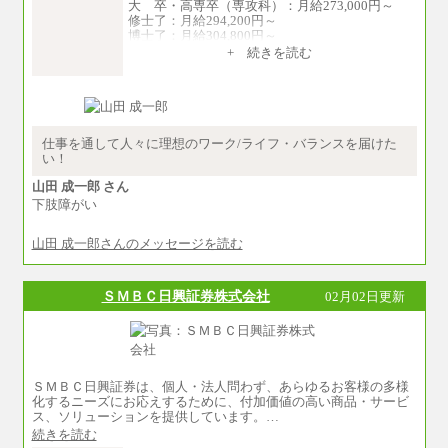
大 卒・高専卒（専攻科）：月給273,000円～
修士了：月給294,200円～
博士了：月給304,800円～
+ 続きを読む
※卓越した能力、高度な技術や実績をお持ちの
方で、それらを入社後の実業務において発揮で
きると認められる場合は、 上記の給与に関わら
ず個別設定することがあります
▼アソシエイト職
仕事を通して人々に理想のワーク/ライフ・バランスを届けた
月給235,000円
い！
全職種2025年度実績
山田 成一郎 さん
下肢障がい
※営業職に支給するインセンティブは除く
※試用期間中も給与に変更はございません
山田 成一郎さんのメッセージを読む
中途：
基本月給／20万5000円以上(正社員・準社員）
※経験、能力を考慮の上、当社規定により
ＳＭＢＣ日興証券株式会社
02月02日更新
優遇いたします
※自己成長支援金(10,000円）を含む
※別途、Workstyle支援金(月額4,000円）
ＳＭＢＣ日興証券は、個人・法人問わず、あらゆるお客様の多様
化するニーズにお応えするために、付加価値の高い商品・サービ
ス、ソリューションを提供しています。…
続きを読む