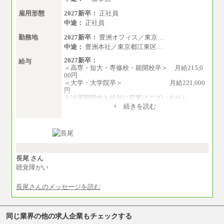
雇用形態
2027新卒：
正社員
中途：
正社員
勤務地
2027新卒：
豊洲オフィス／東京…
中途：
豊洲本社／東京都江東区…
2027新卒：
給与
＜高専・短大・専修校・能開校卒＞ 月給215,0
00円
＜大学・大学院卒＞ 月給221,000
円
※試用期間中も給与に変更はございません。
中途：
+ 続きを読む
月給215,000円～276,000円
※当社規定による月給制
※試用期間中も給与に変更はございません。
長尾 さん
聴覚障がい
長尾さんのメッセージを読む
同じ業界の他の求人企業もチェックする