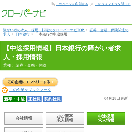
中
このページを印刷する
このウィンドウを閉じる
途
採
用
情
報
本
障がい者の求人・採用・転職のクローバーナビTOP
>
証券・金融・保険関連の
文
求人
>
日本銀行
>
日本銀行の中途採用
へ
【中途採用情報】日本銀行の障がい者求
人・採用情報
業種：
証券・金融・保険
この企業をブックマーク
04月28日更新
新卒・中途
正社員
契約社員
2027新卒
中途採用
会社情報
求人情報
求人情報