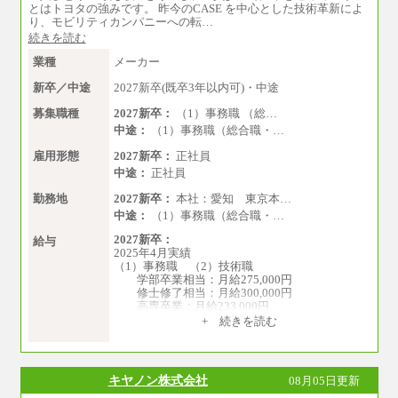
とはトヨタの強みです。 昨今のCASE を中心とした技術革新によ
り、モビリティカンパニーへの転…
続きを読む
業種
メーカー
新卒／中途
2027新卒(既卒3年以内可)・中途
募集職種
2027新卒：
（1）事務職 （総…
中途：
（1）事務職（総合職・…
雇用形態
2027新卒：
正社員
中途：
正社員
勤務地
2027新卒：
本社：愛知 東京本…
中途：
（1）事務職（総合職・…
2027新卒：
給与
2025年4月実績
（1）事務職 （2）技術職
学部卒業相当：月給275,000円
修士修了相当：月給300,000円
高専卒業：月給233,000円
+ 続きを読む
（3）業務職
大学院修了・大学卒業：月給21万円
短期大学・専門学校（2年制）卒業：月給20
万円
キヤノン株式会社
08月05日更新