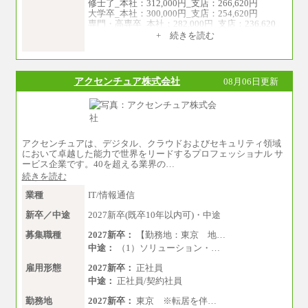
修士了_本社：312,000円_支店：266,620円
大学卒_本社：300,000円_支店：254,620円
専門・高専卒_本社：282,000円_支店：236,620
円
+ 続きを読む
※専門性に応じた高い給与水準の採用も実施
中途：
月給（本社）：213,030円＋諸手当
アクセンチュア株式会社
08月06日更新
月給（支店）：164,920円～189,700円＋諸手当
※試用期間中も給与に変更はございません。
※上記はフルタイム勤務で残業ゼロの場合の標
準的な月額モデルとして掲載。
※上記のほか、ボーナス支給あり
年収（本社）：330万～380万（フルタイムで標
アクセンチュアは、デジタル、クラウドおよびセキュリティ領域
準的なボーナス込みの金額です。上限金額は全
において卓越した能力で世界をリードするプロフェッショナル サ
社平均20時間の残業込み）
ービス企業です。40を超える業界の…
年収（支店）：260万～340万（フルタイムで標
続きを読む
準的なボーナス込みの金額です。上限金額は全
社平均20時間の残業込み）
業種
IT/情報通信
※年1回評価に応じて昇給有り。(上限あり)
※雇用形態についての補足：事務系職務限定の
新卒／中途
2027新卒(既卒10年以内可)・中途
正社員となります
募集職種
2027新卒：
【勤務地：東京 地…
中途：
（1）ソリューション・…
雇用形態
2027新卒：
正社員
中途：
正社員/契約社員
勤務地
2027新卒：
東京 ※転居を伴…