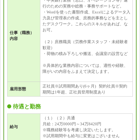
・中央銀行業務（窓口、オペレーション等）遂
行のための実務や総務・事務サポートなど。
・Wordを使った書類作成、Excelによるデータ入
力及び管理表の作成、庶務的事務などを主とし
たデスクワーク。これらのスキルがあれば、な
お可。
仕事（職務）
内容
（２）庶務職員（労務作業スタッフ・未経験者
歓迎）
・荷物の積み下ろしや搬送、会議室の設営など
※具体的な業務内容については、適性や経験、
障がいの内容をふまえて決定します。
正社員※試用期間あり(6ヶ月) 契約社員※契約
雇用形態
期間は1年超、正社員登用制度あり
待遇と勤務
（１）（２）共通
月給：24万0000円～34万8420円
給与
※職務経験等を考慮し決定いたします。
※試用期間中も給与に変更はございません