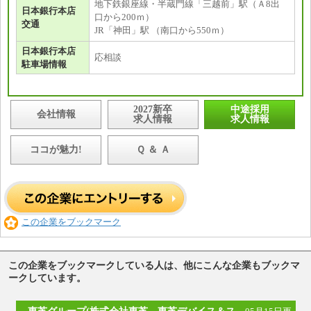
地下鉄銀座線・半蔵門線「三越前」駅（Ａ8出
日本銀行本店
口から200ｍ）
交通
JR「神田」駅 （南口から550ｍ）
日本銀行本店
応相談
駐車場情報
2027新卒
中途採用
会社情報
求人情報
求人情報
ココが魅力!
Ｑ ＆ Ａ
この企業をブックマーク
この企業をブックマークしている人は、他にこんな企業もブックマ
ークしています。
東芝グループ(株式会社東芝、東芝デバイス＆ス