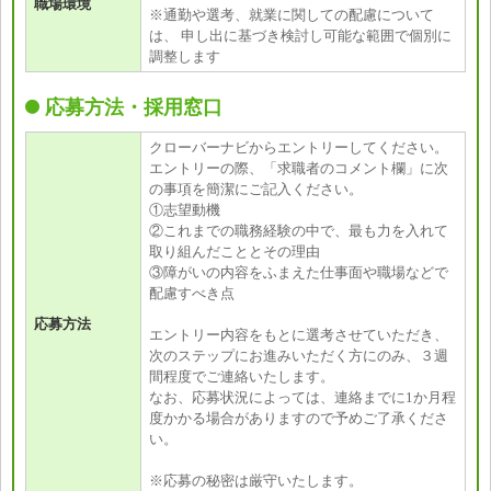
職場環境
※通勤や選考、就業に関しての配慮について
は、 申し出に基づき検討し可能な範囲で個別に
調整します
応募方法・採用窓口
クローバーナビからエントリーしてください。
エントリーの際、「求職者のコメント欄」に次
の事項を簡潔にご記入ください。
①志望動機
②これまでの職務経験の中で、最も力を入れて
取り組んだこととその理由
③障がいの内容をふまえた仕事面や職場などで
配慮すべき点
応募方法
エントリー内容をもとに選考させていただき、
次のステップにお進みいただく方にのみ、３週
間程度でご連絡いたします。
なお、応募状況によっては、連絡までに1か月程
度かかる場合がありますので予めご了承くださ
い。
※応募の秘密は厳守いたします。