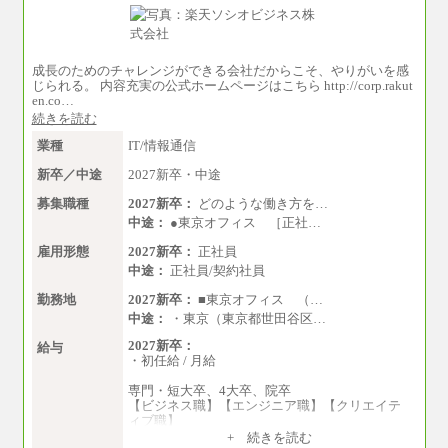
成長のためのチャレンジができる会社だからこそ、やりがいを感
じられる。 内容充実の公式ホームページはこちら http://corp.rakut
en.co…
続きを読む
業種
IT/情報通信
新卒／中途
2027新卒・中途
募集職種
2027新卒：
どのような働き方を…
中途：
●東京オフィス ［正社…
雇用形態
2027新卒：
正社員
中途：
正社員/契約社員
勤務地
2027新卒：
■東京オフィス （…
中途：
・東京（東京都世田谷区…
2027新卒：
給与
・初任給 / 月給
専門・短大卒、4大卒、院卒
【ビジネス職】【エンジニア職】【クリエイテ
ィブ職】
一律：225,000円
+ 続きを読む