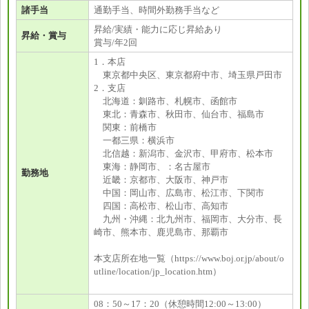
諸手当
通勤手当、時間外勤務手当など
昇給/実績・能力に応じ昇給あり
昇給・賞与
賞与/年2回
1．本店
東京都中央区、東京都府中市、埼玉県戸田市
2．支店
北海道：釧路市、札幌市、函館市
東北：青森市、秋田市、仙台市、福島市
関東：前橋市
一都三県：横浜市
北信越：新潟市、金沢市、甲府市、松本市
東海：静岡市、：名古屋市
勤務地
近畿：京都市、大阪市、神戸市
中国：岡山市、広島市、松江市、下関市
四国：高松市、松山市、高知市
九州・沖縄：北九州市、福岡市、大分市、長
崎市、熊本市、鹿児島市、那覇市
本支店所在地一覧（https://www.boj.or.jp/about/o
utline/location/jp_location.htm）
08：50～17：20（休憩時間12:00～13:00）