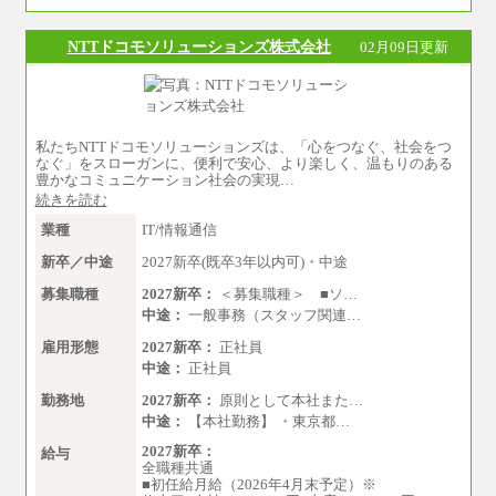
一律3.7万円を含む
※試用期間中も給与に変更はございません
NTTドコモソリューションズ株式会社
02月09日更新
中途：
■総合コース＜オープン採用（全国型）＞
大学院卒 月給35.3万円、四年制大学卒 月給3
3.7万円
■総合コース＜オープン採用（地域型）＞
私たちNTTドコモソリューションズは、「心をつなぐ、社会をつ
大学院卒 月給33.3万円、四年制大学卒 月給3
なぐ」をスローガンに、便利で安心、より楽しく、温もりのある
1.7万円
豊かなコミュニケーション社会の実現…
続きを読む
■事務コース
四年制大学・大学院卒 月給26.8万円
業種
IT/情報通信
短大・専門卒 月給24.0万円
新卒／中途
2027新卒(既卒3年以内可)・中途
※上記全てのコースにおいて、退職金前払給：
一律3.7万円を含む
募集職種
2027新卒：
＜募集職種＞ ■ソ…
中途：
一般事務（スタッフ関連…
※試用期間中も給与に変更はございません
雇用形態
2027新卒：
正社員
上記の新卒給与を下限に、これまでの経験・ス
中途：
正社員
キルを考慮し、当社規定に従って決定いたしま
す。
勤務地
2027新卒：
原則として本社また…
中途：
【本社勤務】 ・東京都…
2027新卒：
給与
全職種共通
■初任給月給（2026年4月末予定）※