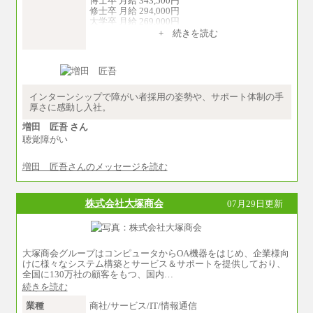
博士卒 月給 343,500円
修士卒 月給 294,000円
大学卒 月給 269,000円
※試用期間の給与に変更はございません
+ 続きを読む
中途：
経験・能力を考慮し、下記を下限として決定し
ます。
2025年新卒初任給 大学卒／月給 大学卒269,000
円
インターンシップで障がい者採用の姿勢や、サポート体制の手
厚さに感動し入社。
増田 匠吾 さん
聴覚障がい
増田 匠吾さんのメッセージを読む
株式会社大塚商会
07月29日更新
大塚商会グループはコンピュータからOA機器をはじめ、企業様向
けに様々なシステム構築とサービス＆サポートを提供しており、
全国に130万社の顧客をもつ、国内…
続きを読む
業種
商社/サービス/IT/情報通信