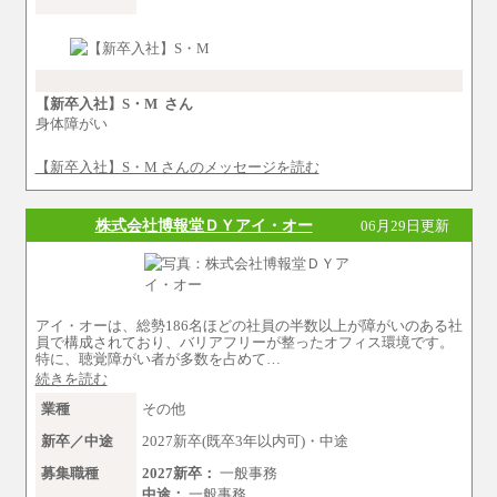
※試用期間中も給与に変更はございません 。
中途：
①月給：270,000円～320,000円
②④⑦⑩月給：225,000円～270,000円
③月給：250,000円～300,000円
⑤⑥月給：225,000円～300,000円
【新卒入社】S・M さん
⑧月給：240,000円～285,000円
身体障がい
⑨月給：250,000円～330,000円
【新卒入社】S・M さんのメッセージを読む
※経験、能力等を考慮の上、当社規定により決
定
※試用期間中も給与に変更はございません。
株式会社博報堂ＤＹアイ・オー
06月29日更新
アイ・オーは、総勢186名ほどの社員の半数以上が障がいのある社
員で構成されており、バリアフリーが整ったオフィス環境です。
特に、聴覚障がい者が多数を占めて…
続きを読む
業種
その他
新卒／中途
2027新卒(既卒3年以内可)・中途
募集職種
2027新卒：
一般事務
中途：
一般事務