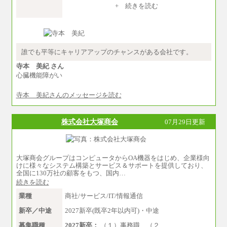
+ 続きを読む
誰でも平等にキャリアアップのチャンスがある会社です。
寺本 美紀 さん
心臓機能障がい
寺本 美紀さんのメッセージを読む
株式会社大塚商会
07月29日更新
大塚商会グループはコンピュータからOA機器をはじめ、企業様向
けに様々なシステム構築とサービス＆サポートを提供しており、
全国に130万社の顧客をもつ、国内…
続きを読む
業種
商社/サービス/IT/情報通信
新卒／中途
2027新卒(既卒2年以内可)・中途
募集職種
2027新卒：
（１）事務職 （２…