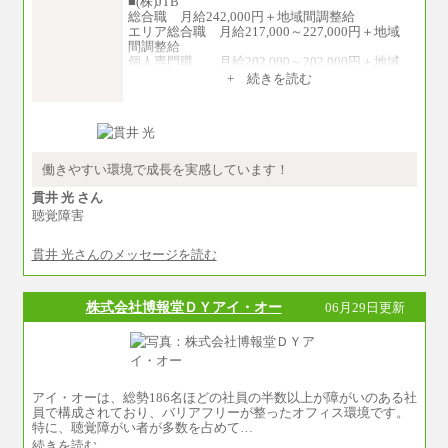
■(株)JTB
総合職 月給242,000円＋地域間調整給
エリア総合職 月給217,000～227,000円＋地域
間調整給
個人専門職 月給202,000～202,000円＋地域
間調整給
+ 続きを読む
※詳細はJTBキャリアサイトよりご確認くださ
い。
■(株)JTB商事
総合職 月給208,000～235,000円
エリア総合職 月給180,000～205,000円＋地域
働きやすい環境で成長を実感しています！
手当
※詳細はJTBキャリアサイトよりご確認くださ
貫井 光 さん
い。
聴覚障害
■(株)JTBパブリッシング ※2027年新卒募集終
貫井 光さんのメッセージを読む
了
総合職 月給271,000円
■(株)JTBビジネストラベルソリューションズ
株式会社博報堂ＤＹアイ・オー
06月29日更新
総合職 月給220,000～230,000円＋地域間調整
給
エリア総合職 月給206,000円～214,000＋地域
間調整給
※詳細はJTBキャリアサイトよりご確認くださ
い。
アイ・オーは、総勢186名ほどの社員の半数以上が障がいのある社
員で構成されており、バリアフリーが整ったオフィス環境です。
■(株)JTBコミュニケーションデザイン
特に、聴覚障がい者が多数を占めて…
総合職 月給230,000円
続きを読む