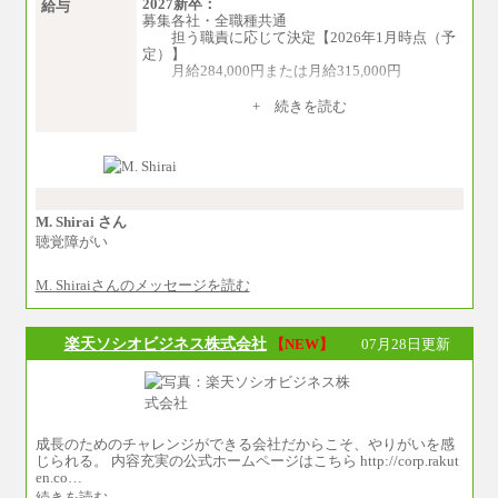
2027新卒：
給与
募集各社・全職種共通
担う職責に応じて決定【2026年1月時点（予
定）】
月給284,000円または月給315,000円
※入社後早期から、自律的な業務遂行が求
+ 続きを読む
められる職務を担う方については、月額給与315,
000円です。
なお、高度なスキルや専門性を持ち、よ
り高い職責を担う方については、さらに高い金
額を個別に設定します。
※習熟度を上げるための育成が一定期間必
要で上司の指示に基づき職務を遂行する方につ
M. Shirai さん
いては、月額給与284,000円となります。
聴覚障がい
※個別に設定する給与については、選考の
過程で決定していきます。
M. Shiraiさんのメッセージを読む
※上記に加え、所定労働時間外に勤務をし
た場合には、時間外勤務手当を支給します。
※試用期間中も給与に変更はございませ
ん。
楽天ソシオビジネス株式会社
【NEW】
07月28日更新
中途：
＜募集各社・全職種共通＞
月給21万円以上～
※試用期間中の給与に変更はありません。
成長のためのチャレンジができる会社だからこそ、やりがいを感
※経験・能力を考慮し、当社規定により決定い
じられる。 内容充実の公式ホームページはこちら http://corp.rakut
たします。
en.co…
続きを読む