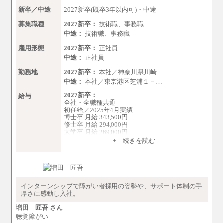
新卒／中途
2027新卒(既卒3年以内可)・中途
募集職種
2027新卒：
技術職、事務職
中途：
技術職、事務職
雇用形態
2027新卒：
正社員
中途：
正社員
勤務地
2027新卒：
本社／神奈川県川崎…
中途：
本社／東京港区芝浦１－…
2027新卒：
給与
全社・全職種共通
初任給／2025年4月実績
博士卒 月給 343,500円
修士卒 月給 294,000円
大学卒 月給 269,000円
※試用期間の給与に変更はございません
+ 続きを読む
中途：
経験・能力を考慮し、下記を下限として決定し
ます。
2025年新卒初任給 大学卒／月給 大学卒269,000
円
インターンシップで障がい者採用の姿勢や、サポート体制の手
厚さに感動し入社。
増田 匠吾 さん
聴覚障がい