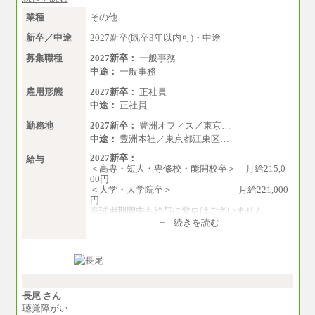
みなし残業手当：20,000円（一律支給）※み
なし残業手当の残業時間は10.43時間。
業種
その他
※超過勤務手当：みなし残業時間を超える残
業時間に応じて、時間外手当等を支給。
新卒／中途
2027新卒(既卒3年以内可)・中途
エリアサポート職 月給188,000円
募集職種
2027新卒：
一般事務
※超過勤務手当：残業時間については全額時
中途：
一般事務
間外手当を支給。
雇用形態
2027新卒：
正社員
■（株）JTBグローバルマーケティング＆トラベ
中途：
正社員
ル
総合職 月給242,000円＋地域間調整給
勤務地
2027新卒：
豊洲オフィス／東京…
訪日事業職 月給202,000～227,000円＋地域間
中途：
豊洲本社／東京都江東区…
調整給
※詳細はJTBキャリアサイトよりご確認くださ
2027新卒：
給与
い。
＜高専・短大・専修校・能開校卒＞ 月給215,0
00円
■(株)JTBビジネストランスフォーム
＜大学・大学院卒＞ 月給221,000
総合職 月給205,000～225,000円＋地域間調整
円
給
※試用期間中も給与に変更はございません。
エリア総合職 月給185,000円＋地域間調整給
中途：
+ 続きを読む
※詳細はJTBキャリアサイトよりご確認くださ
月給215,000円～276,000円
い。
※当社規定による月給制
※試用期間中も給与に変更はございません。
■(株)JTBデータサービス ※2027年新卒募集終
了
総合職 月給186,000～194,000円＋地域手当
※詳細はJTBキャリアサイトよりご確認くださ
長尾 さん
い。
聴覚障がい