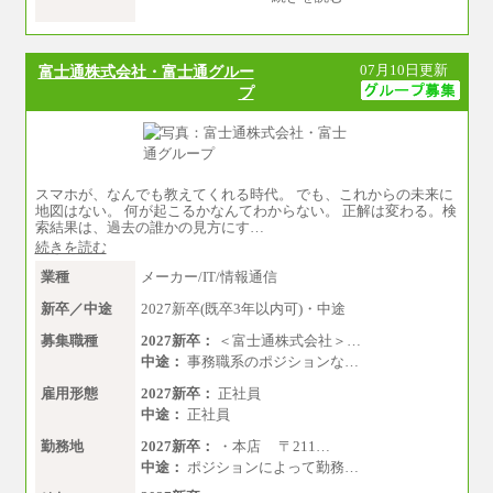
月給：24万0000円～34万8420円
※職務経験等を考慮し決定いたします。
※試用期間中も給与に変更はございません
07月10日更新
富士通株式会社・富士通グルー
プ
スマホが、なんでも教えてくれる時代。 でも、これからの未来に
地図はない。 何が起こるかなんてわからない。 正解は変わる。検
索結果は、過去の誰かの見方にす…
続きを読む
業種
メーカー/IT/情報通信
新卒／中途
2027新卒(既卒3年以内可)・中途
募集職種
2027新卒：
＜富士通株式会社＞…
中途：
事務職系のポジションな…
雇用形態
2027新卒：
正社員
中途：
正社員
勤務地
2027新卒：
・本店 〒211…
中途：
ポジションによって勤務…