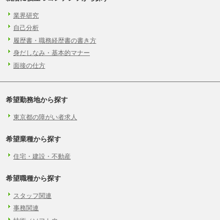
㉒月給185,000 円以上
㉓月給224,500円以上
業界研究
※全コース共通※ 能力・経験・勤務地などに
より異なります
自己分析
※試用期間中も給与に変更はございません。
履歴書・職務経歴書の書き方
身だしなみ・基本的マナー
面接の仕方
希望勤務地から探す
東京都の障がい者求人
希望業種から探す
住宅・建設・不動産
希望職種から探す
スタッフ関連
事務関連