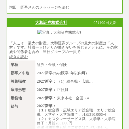
増田 匠吾さんのメッセージを読む
大和証券株式会社
05月09日更新
「人こそ、最大の財産」大和証券グループの最大の財産は「人
材」です。社員一人ひとりが働きがいを感じるとともに、その家
族や関係者を含め、当社グループの一員で…
続きを読む
業種
証券・金融・保険
新卒／中途
2027新卒のみ(既卒3年以内可)
募集職種
2027新卒：
（1）総合職・広域…
雇用形態
2027新卒：
正社員
勤務地
2027新卒：
東京本社・全国（4…
2027新卒：
給与
（１）総合職・広域エリア総合職・エリア総合
職 大学卒・大学院修了：月給310,000円
（２）カスタマーサービス職 大学卒・大学院
修了：月給265,000円
※試用期間中も給与に変更はございません