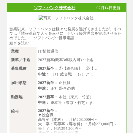
ソフトバンク株式会社
07月14日更新
創業以来、ソフトバンクは様々な発展を遂げてきましたが、すべ
ては「情報革命で人々を幸せに」という経営理念を実現させるた
めでした。 「ソフトバンク=携帯電話…
続きを読む
業種
IT/情報通信
新卒／中途
2027新卒(既卒3年以内可)・中途
募集職種
2027新卒：
①【総合職】 ②【…
中途：
（1）総合職 （2）ア…
雇用形態
2027新卒：
正社員
中途：
正社員/その他
勤務地
2027新卒：
本社（東京・竹芝）…
中途：
※本社（東京・竹芝）ま…
2027新卒：
給与
▼総合職
高専卒（本科）：月給263,000円～
大 卒・高専卒（専攻科）：月給273,000円～
修士了：月給294,200円～
博士了：月給304,800円～