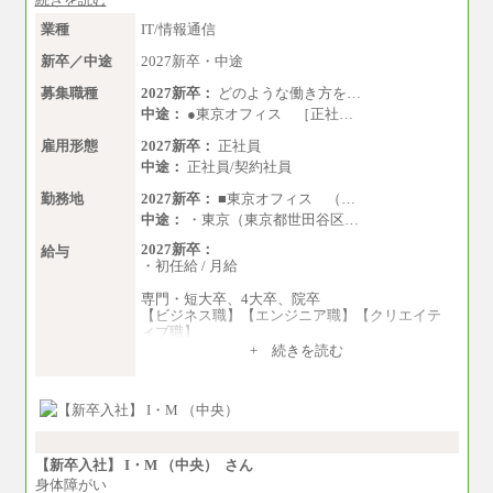
業種
IT/情報通信
新卒／中途
2027新卒・中途
募集職種
2027新卒：
どのような働き方を…
中途：
●東京オフィス ［正社…
雇用形態
2027新卒：
正社員
中途：
正社員/契約社員
勤務地
2027新卒：
■東京オフィス （…
中途：
・東京（東京都世田谷区…
2027新卒：
給与
・初任給 / 月給
専門・短大卒、4大卒、院卒
【ビジネス職】【エンジニア職】【クリエイテ
ィブ職】
一律：225,000円
+ 続きを読む
※試用期間中も給与に変更はございません 。
中途：
①月給：270,000円～320,000円
②④⑦⑩月給：225,000円～270,000円
③月給：250,000円～300,000円
⑤⑥月給：225,000円～300,000円
【新卒入社】 I・M （中央） さん
⑧月給：240,000円～285,000円
身体障がい