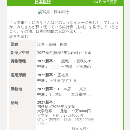
日本銀行
04月28日更新
中途：
■総合コース＜オープン採用（全国型）＞
大学院卒 月給35.3万円、四年制大学卒 月給3
3.7万円
「日本銀行」にみなさんはどのようなイメージをおもちでしょう
■総合コース＜オープン採用（地域型）＞
か。みなさんが日々使っている銀行券（お札）を発行していると
大学院卒 月給33.3万円、四年制大学卒 月給3
ころ、その他、日本の物価の安定を図り…
1.7万円
続きを読む
■事務コース
業種
証券・金融・保険
四年制大学・大学院卒 月給26.8万円
短大・専門卒 月給24.0万円
新卒／中途
2027新卒(既卒3年以内可)・中途
※上記全てのコースにおいて、退職金前払給：
募集職種
2027新卒：
一般職 ・実務のエ…
一律3.7万円を含む
中途：
（１）一般職 ・実務の…
※試用期間中も給与に変更はございません
雇用形態
2027新卒：
正社員
中途：
正社員/契約社員
上記の新卒給与を下限に、これまでの経験・ス
キルを考慮し、当社規定に従って決定いたしま
勤務地
2027新卒：
1．本店 東京…
す。
中途：
1．本店 東京都中…
2027新卒：
給与
初任給／2026年度実績
大学院卒 月給：27万8000円
大学卒 月給：27万4000円
短大・専門卒 月給：25万2000円
中途：
（１）（２）共通
+ 続きを読む