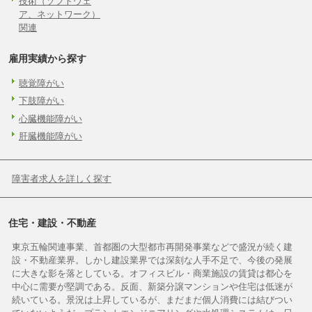
技術（ソフトウェ
ア、ネットワーク）
関連
雇用実績から探す
聴覚障がい
下肢障がい
心臓機能障がい
肝臓機能障がい
障害者求人を詳しく探す
住宅・建設・不動産
東京五輪関連事業、首都圏の大型都市再開発事業などで盛況が続く建
設・不動産業界。しかし建設業界では深刻な人手不足で、今後の発展
に大きな影を落としている。オフィスビル・商業施設の賃貸は都心を
中心に需要が堅調である。反面、新築分譲マンションや住宅は低迷が
続いている。景況は上昇しているが、まだまだ個人消費には結びつい