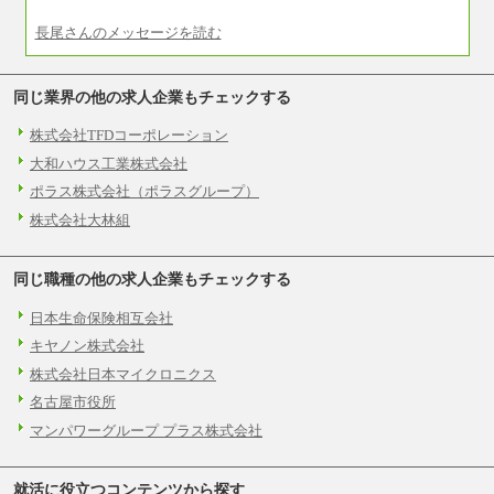
■I&Jデジタルイノベーション(株)
総合職 月給224,500～242,600円＋地域手当
長尾さんのメッセージを読む
※詳細はJTBキャリアサイトよりご確認くださ
い。
＜有期社員コース＞
同じ業界の他の求人企業もチェックする
■(株)JTBビジネストランスフォーム
有期契約職 月給185,000～195,000円
株式会社TFDコーポレーション
※詳細はJTBキャリアサイトよりご確認くださ
い。
大和ハウス工業株式会社
■(株)JTBパブリッシング ※2027年新卒募集終
ポラス株式会社（ポラスグループ）
了
株式会社大林組
総合職 月給241,000円
中途：
①月給227,000円以上
②月給212,000円以上
同じ職種の他の求人企業もチェックする
③月給172,500円以上
④月給23万円～37万円
日本生命保険相互会社
⑤月給20万円～25万円
⑥月給33万円～48万円
キヤノン株式会社
⑦月給271,000円以上
⑧～⑮月給200,000円〜月給400,000円
株式会社日本マイクロニクス
⑯月給185,000円以上
名古屋市役所
⑰月給237,000円以上
⑱月給212,000円以上
マンパワーグループ プラス株式会社
⑲東京：月給202,000 円以上 、京都：月給193,00
0 円以上
⑳月給205,000円以上
㉑月給185,000 円以上
就活に役立つコンテンツから探す