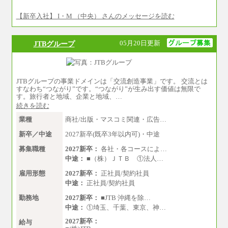
⑨月給：250,000円～330,000円
【新卒入社】 I・M （中央） さんのメッセージを読む
※経験、能力等を考慮の上、当社規定により決
定
※試用期間中も給与に変更はございません。
05月20日更新
JTBグループ
JTBグループの事業ドメインは「交流創造事業」です。 交流とは
すなわち“つながり”です。“つながり”が生み出す価値は無限で
す。旅行者と地域、企業と地域、…
続きを読む
業種
商社/出版・マスコミ関連・広告…
新卒／中途
2027新卒(既卒3年以内可)・中途
募集職種
2027新卒：
各社・各コースによ…
中途：
■（株）ＪＴＢ ①法人…
雇用形態
2027新卒：
正社員/契約社員
中途：
正社員/契約社員
勤務地
2027新卒：
■JTB 沖縄を除…
中途：
①埼玉、千葉、東京、神…
2027新卒：
給与