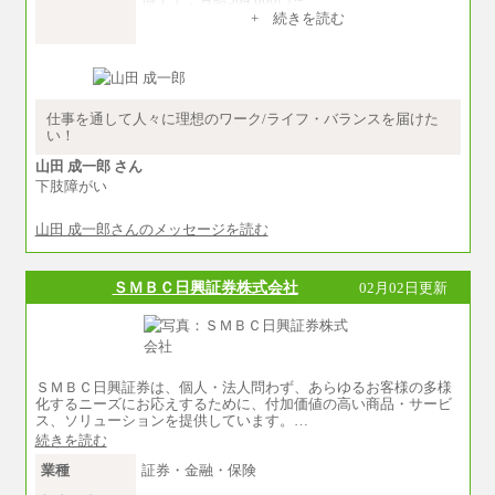
+ 続きを読む
※卓越した能力、高度な技術や実績をお持ちの
方で、それらを入社後の実業務において発揮で
きると認められる場合は、 上記の給与に関わら
ず個別設定することがあります
▼アソシエイト職
仕事を通して人々に理想のワーク/ライフ・バランスを届けた
月給235,000円
い！
全職種2025年度実績
山田 成一郎 さん
下肢障がい
※営業職に支給するインセンティブは除く
※試用期間中も給与に変更はございません
山田 成一郎さんのメッセージを読む
中途：
基本月給／20万5000円以上(正社員・準社員）
※経験、能力を考慮の上、当社規定により
ＳＭＢＣ日興証券株式会社
02月02日更新
優遇いたします
※自己成長支援金(10,000円）を含む
※別途、Workstyle支援金(月額4,000円）
ＳＭＢＣ日興証券は、個人・法人問わず、あらゆるお客様の多様
化するニーズにお応えするために、付加価値の高い商品・サービ
ス、ソリューションを提供しています。…
続きを読む
業種
証券・金融・保険