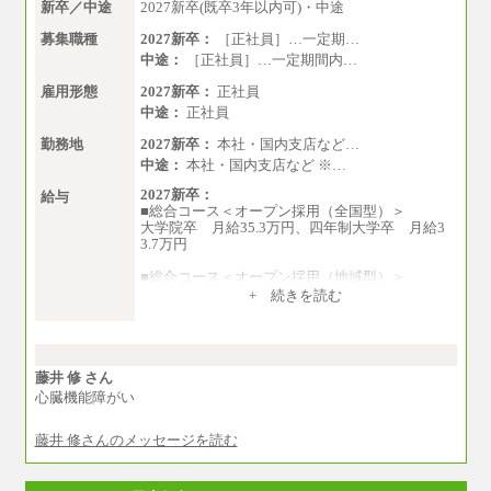
新卒／中途
2027新卒(既卒3年以内可)・中途
募集職種
2027新卒：
［正社員］…一定期…
中途：
［正社員］…一定期間内…
雇用形態
2027新卒：
正社員
中途：
正社員
勤務地
2027新卒：
本社・国内支店など…
中途：
本社・国内支店など ※…
2027新卒：
給与
■総合コース＜オープン採用（全国型）＞
大学院卒 月給35.3万円、四年制大学卒 月給3
3.7万円
■総合コース＜オープン採用（地域型）＞
大学院卒 月給33.3万円、四年制大学卒 月給3
+ 続きを読む
1.7万円
■事務コース
四年制大学・大学院卒 月給26.8万円
短大・専門卒 月給24.0万円
藤井 修 さん
心臓機能障がい
※上記は2027年新卒の支給予定額
藤井 修さんのメッセージを読む
※上記全てのコースにおいて、退職金前払給：
一律3.7万円を含む
※試用期間中も給与に変更はございません