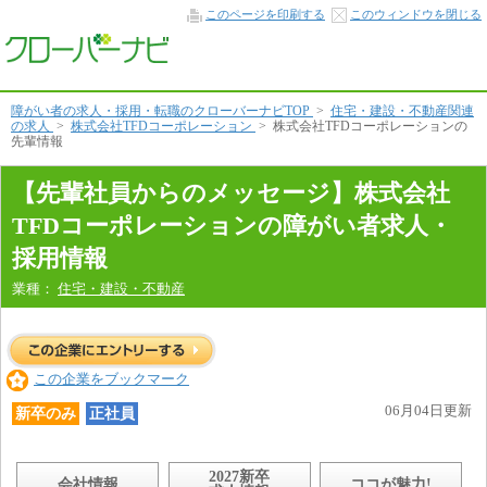
先
このページを印刷する
このウィンドウを閉じる
輩
社
員
か
ら
の
障がい者の求人・採用・転職のクローバーナビTOP
>
住宅・建設・不動産関連
メ
の求人
>
株式会社TFDコーポレーション
>
株式会社TFDコーポレーションの
ッ
先輩情報
セ
ー
ジ
【先輩社員からのメッセージ】株式会社
本
文
TFDコーポレーションの障がい者求人・
へ
採用情報
業種：
住宅・建設・不動産
この企業をブックマーク
06月04日更新
新卒のみ
正社員
2027新卒
会社情報
ココが魅力!