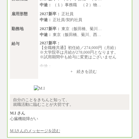
中途：
（１）事務職 （２）物…
雇用形態
2027新卒：
正社員
中途：
正社員/契約社員
勤務地
2027新卒：
東京（飯田橋、菊川…
中途：
東京（飯田橋、菊川、西…
2027新卒：
給与
【全職種共通】初任給／274,000円（月給）
※大学院卒は月給が278,000円となります。
※試用期間中も給与に変更はございません
中途：
（１）～（４）274,000円（月給）～
+ 続きを読む
（５）235,000円（月給）～
※経験・年齢などを考慮のうえ、当社規程によ
り優遇します。
※業務内容・勤務形態に応じて、上記給与の範
囲内でご相談をさせていただく事があります
※試用期間中も給与に変更はございません
自分のことをきちんと知って、
就職活動に臨むことが大切です。
M.I さん
心臓機能障がい
M.Iさんのメッセージを読む