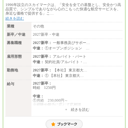
1996年設立のスカイマークは、「安全を全ての基盤とし、安全かつ高
品質で、シンプルでありながら心のこもった快適な航空サービスを、
身近な価格で提供する」こ…
続きを読む
業種
その他
新卒／中途
2027新卒・中途
募集職種
2027新卒：
一般事務及びサポー…
中途：
①オープンポジション …
雇用形態
2027新卒：
アルバイト・パート
中途：
契約社員/アルバイト・…
勤務地
2027新卒：
【本社】 東京都大…
中途：
① 【本社】 東京都大…
2027新卒：
給与
時給 1250円
中途：
①月給 230,000円～
※経験や能力に応じて応相談
+ 続きを読む
②時給 1,250円