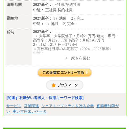
雇用形態
2027新卒：
正社員/契約社員
中途：
正社員/契約社員
勤務地
2027新卒：
1）池袋 2）完…
中途：
1）池袋 2) 完全…
2027新卒：
給与
1）大学卒・大学院修了：月給21万円/短大・専門・
高専卒：月給20.5万円/高卒：月給19.7万円
2）月給：21万円～27万円
※高校卒は既卒のみ応募可（2024～2026年卒）
中途：
1）月給：21万円～25万円
+ 続きを読む
2）月給：21万円～27万円
[関連する障がい者求人・採用キーワード検索]
サービス
営業関連
シェアトップクラスを誇る企業
直腸機能障が
い
車いす用エレベータ