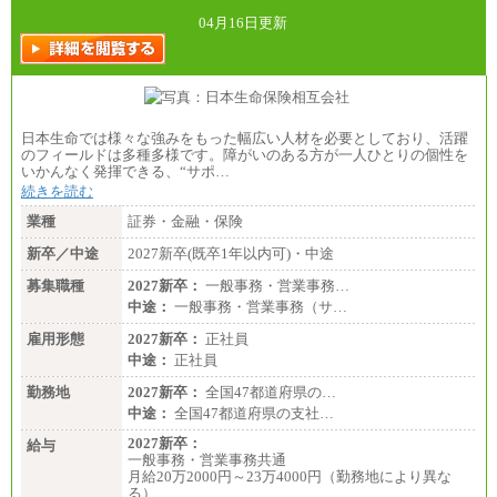
04月16日更新
日本生命では様々な強みをもった幅広い人材を必要としており、活躍
のフィールドは多種多様です。障がいのある方が一人ひとりの個性を
いかんなく発揮できる、“サポ…
続きを読む
業種
証券・金融・保険
新卒／中途
2027新卒(既卒1年以内可)・中途
募集職種
2027新卒：
一般事務・営業事務…
中途：
一般事務・営業事務（サ…
雇用形態
2027新卒：
正社員
中途：
正社員
勤務地
2027新卒：
全国47都道府県の…
中途：
全国47都道府県の支社…
2027新卒：
給与
一般事務・営業事務共通
月給20万2000円～23万4000円（勤務地により異な
る）