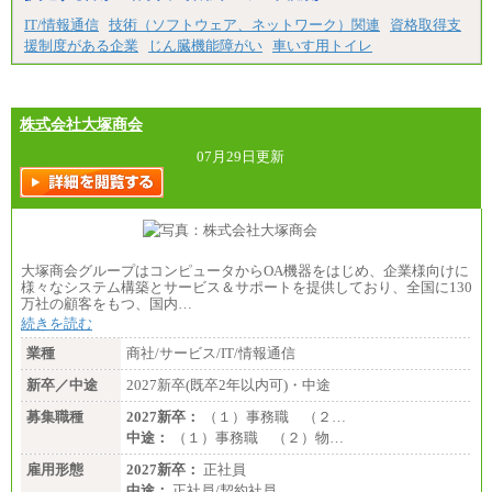
中途：
■正社員採用■
IT/情報通信
技術（ソフトウェア、ネットワーク）関連
資格取得支
＜総合職＞
援制度がある企業
じん臓機能障がい
車いす用トイレ
大学院博士 ： 月給345,700円～
大学院修士 ： 月給305,700円～
大学学部・高専（専攻科）： 月給285,700円～
高専・短大： 月給285,700円～
株式会社大塚商会
＜一般職＞
大学(学部・院)・高専（専攻科）： 月給253,100
07月29日更新
円～
高専・短大： 月給248,100円～
※試用期間中の条件変更：無
大塚商会グループはコンピュータからOA機器をはじめ、企業様向けに
様々なシステム構築とサービス＆サポートを提供しており、全国に130
万社の顧客をもつ、国内…
続きを読む
業種
商社/サービス/IT/情報通信
新卒／中途
2027新卒(既卒2年以内可)・中途
募集職種
2027新卒：
（１）事務職 （２…
中途：
（１）事務職 （２）物…
雇用形態
2027新卒：
正社員
中途：
正社員/契約社員