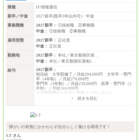
業種
IT/情報通信
新卒／中途
2027新卒(既卒3年以内可)・中途
募集職種
2027新卒：
①技術職 ②事務職
中途：
①技術職 ②事務職
雇用形態
2027新卒：
正社員
中途：
正社員
勤務地
2027新卒：
本社／東京都港区港…
中途：
本社／東京都港区港南2…
2027新卒：
給与
初任給 大学院修了／月給294,000円 大学卒・専門
卒（4年制）／月給270,000円
専門卒（3年制）／月給258,000円 高専・専門卒（2
年制）／月給244,000円
※試用期間中も給与に変更はございません
中途：
+ 続きを読む
①技術職 月給300,000円以上
②事務職 月給275,000円以上
※経験・スキルを考慮の上、当社規程により決定い
たします。
※試用期間中も給与に変更はございません。
障がいの有無にかかわらず自分らしく働ける環境です！
S.T さん