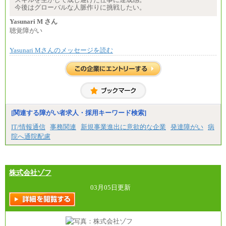
今後はグローバルな人脈作りに挑戦したい。
（3）庶務/軽作業
月給220,000円～250,000円
Yasunari M さん
聴覚障がい
※試用期間中も給与に変更はございません
Yasunari Mさんのメッセージを読む
[関連する障がい者求人・採用キーワード検索]
IT/情報通信
事務関連
新規事業進出に意欲的な企業
発達障がい
病
院へ通院配慮
株式会社ゾフ
03月05日更新