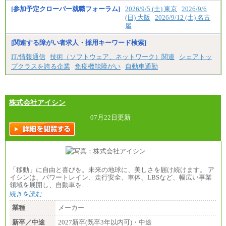
[参加予定クローバー就職フォーラム]
2026/9/5 (土) 東京
2026/9/6
(日) 大阪
2026/9/12 (土) 名古
屋
[関連する障がい者求人・採用キーワード検索]
IT/情報通信
技術（ソフトウェア、ネットワーク）関連
シェアトッ
プクラスを誇る企業
免疫機能障がい
自動車通勤
株式会社アイシン
07月22日更新
「移動」に自由と喜びを。未来の地球に、美しさを届け続けます。 ア
イシンは、パワートレイン、走行安全、車体、LBSなど、幅広い事業
領域を展開し、自動車を…
続きを読む
業種
メーカー
新卒／中途
2027新卒(既卒3年以内可)・中途