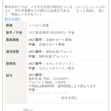
株式会社ゾフは「メガネが主役の時代をつくる」というミッションの
もと、2001年創業からの変わらぬ原点である、「もっと自由に・楽し
く・気軽にメガネをTシャ…
続きを読む
業種
メーカー/流通
新卒／中途
2027新卒(既卒3年以内可)・中途
募集職種
2027新卒：
店舗サポート事務
中途：
店舗サポート事務
雇用形態
2027新卒：
契約社員/アルバイ…
中途：
契約社員/アルバイト・…
勤務地
2027新卒：
セカンドオフィス／…
中途：
セカンドオフィス／東京…
2027新卒：
給与
契約社員/ 月給：226,000円～
アルバイト/時給：1300円～
※時給は勤務時間・雇用形態により異なります
中途：
契約社員/ 月給：226,000円～
アルバイト/時給：1300円～
+ 続きを読む
※時給は勤務時間・雇用形態により異なります