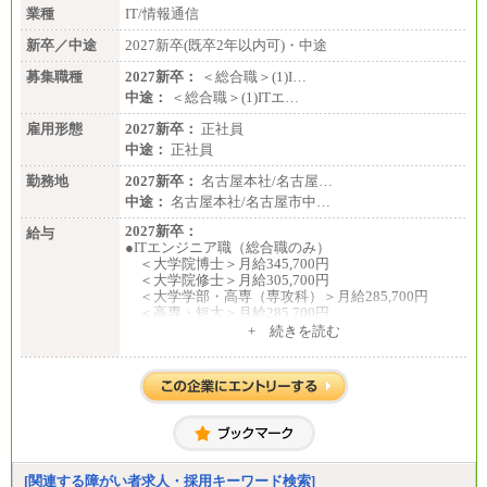
業種
IT/情報通信
新卒／中途
2027新卒(既卒2年以内可)・中途
募集職種
2027新卒：
＜総合職＞(1)I…
中途：
＜総合職＞(1)ITエ…
雇用形態
2027新卒：
正社員
中途：
正社員
勤務地
2027新卒：
名古屋本社/名古屋…
中途：
名古屋本社/名古屋市中…
2027新卒：
給与
●ITエンジニア職（総合職のみ）
＜大学院博士＞月給345,700円
＜大学院修士＞月給305,700円
＜大学学部・高専（専攻科）＞月給285,700円
＜高専・短大＞月給285,700円
+ 続きを読む
●事務職（総合職／一般職）
＜大学院修士・博士＞月給：305,700円（総合職）
＜大学学部＞月給：285,700円（総合職）／253,10
0円（一般職）
＜高専・短大＞月給：285,700円（総合職）／248,1
00円（一般職）
※試用期間中の条件変更：無
[関連する障がい者求人・採用キーワード検索]