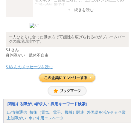
※スキル・ご経験に応じて、上記のレンジ以上での
ご提示が可能です
※短時間勤務制度(週３０時間）を利用しない場合の
+ 続きを読む
月給となります
中途：
■全職種共通
月給 250,000円～450,000円スキル・語学力・ご経験
により決定
※スキル・ご経験に応じて、上記のレンジ以上での
一人ひとりに合った働き方で可能性を広げられるのがブルームバー
ご提示が可能です
グの職場環境です。
※短時間勤務制度(週３０時間）を利用しない場合の
月給となります
S.I さん
身体障がい 肢体不自由
S.Iさんのメッセージを読む
[関連する障がい者求人・採用キーワード検索]
IT/情報通信
技術（電気、電子、機械）関連
外国語を活かせる企業
上肢障がい
車いす用エレベータ