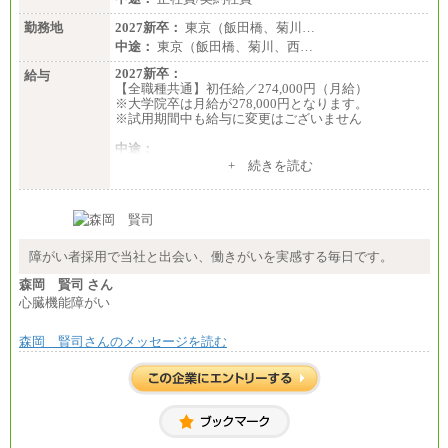
勤務地
2027新卒：
東京（飯田橋、菊川…
中途：
東京（飯田橋、菊川、西…
2027新卒：
給与
【全職種共通】初任給／274,000円（月給）
※大学院卒は月給が278,000円となります。
※試用期間中も給与に変更はございません
中途：
（１）～（４）274,000円（月給）～
+ 続きを読む
（５）235,000円（月給）～
※経験・年齢などを考慮のうえ、当社規程により優
遇します。
※業務内容・勤務形態に応じて、上記給与の範囲内
でご相談をさせていただく事があります
※試用期間中も給与に変更はございません
障がい者採用で当社と出会い、働きがいを実感する毎日です。
森岡 賢司 さん
心臓機能障がい
森岡 賢司さんのメッセージを読む