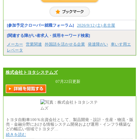
②③
・修士了／月給301,000円
・大学卒／月給282,000円
※技術系応募における、博士課程修了は大学卒(また
は修士了)の金額を最低額とし、経験・能力を考慮の
うえ当社規程に基づき決定いたします。
[参加予定クローバー就職フォーラム]
2026/9/12 (土) 名古屋
[関連する障がい者求人・採用キーワード検索]
中途：
（1）月給 246,660円
メーカー
営業関連
外国語を活かせる企業
発達障がい
車いす用エ
（2）時間給 1,500円/月給モデル\337,000～
レベータ
株式会社トヨタシステムズ
07月22日更新
トヨタ自動車100％出資会社として、製品開発・設計・生産・物流・販
売・金融分野における情報システム開発および運用・インフラ構築な
どの幅広い領域でトヨタグ…
続きを読む