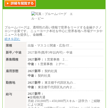
ブルームバーグは、透明性の高い情報で世界をリードする金融テクノ
ロジー企業です。 ニューヨーク本社を中心に世界各地へ市場データや
ニュースを提供し、金融機…
続きを読む
業種
出版・マスコミ関連・広告/IT…
新卒／中途
2027新卒(既卒3年以内可)・中途
募集職種
2027新卒：
1.営業事務 2.…
中途：
1.営業事務 2.デー…
雇用形態
2027新卒：
契約社員
中途：
契約社員
勤務地
2027新卒：
東京都千代田区丸の…
中途：
東京都千代田区丸の内２…
2027新卒：
給与
■全職種共通
月給 250,000円～450,000円スキル・語学力・ご経験
により決定