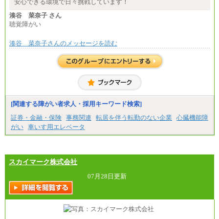
安心できる環境で日々挑戦しています！
湊谷 菜奈子 さん
聴覚障がい
湊谷 菜奈子さんのメッセージを読む
[関連する障がい者求人・採用キーワード検索]
証券・金融・保険
事務関連
転居を伴う転勤のない企業
心臓機能障
がい
車いす用エレベータ
スカイマーク株式会社
07月28日更新