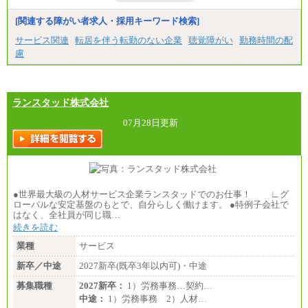
[関連する障がい者求人・採用キーワード検索]
サービス関連
転居を伴う転勤のない企業
聴覚障がい
勤務時間の配
慮
ランスタッド株式会社
07月28日更新
●世界最大級の人材サービス企業ランスタッドでのお仕事！ ∟グ
ローバルな安定基盤のもとで、自分らしく働けます。 ●特例子会社で
はなく、全社員が同じ職…
続きを読む
業種
サービス
新卒／中途
2027新卒(既卒3年以内可)・中途
募集職種
2027新卒：
1）労務事務…契約…
中途：
1）労務事務 2）人材…