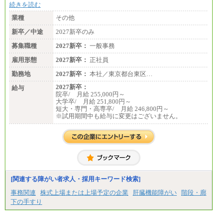
続きを読む
業種
その他
新卒／中途
2027新卒のみ
募集職種
2027新卒：
一般事務
雇用形態
2027新卒：
正社員
勤務地
2027新卒：
本社／東京都台東区…
2027新卒：
給与
院卒/ 月給 255,000円～
大学卒/ 月給 251,800円～
短大・専門・高専卒/ 月給 246,800円～
※試用期間中も給与に変更はございません。
[関連する障がい者求人・採用キーワード検索]
事務関連
株式上場または上場予定の企業
肝臓機能障がい
階段・廊
下の手すり