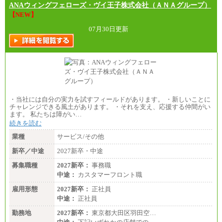
ANAウィングフェローズ・ヴイ王子株式会社（ＡＮＡグループ）
【NEW】
07月30日更新
・当社には自分の実力を試すフィールドがあります。 ・新しいことに
チャレンジできる風土があります。 ・それを支え、応援する仲間がい
ます。 私たちは障がい…
続きを読む
業種
サービス/その他
新卒／中途
2027新卒・中途
募集職種
2027新卒：
事務職
中途：
カスタマーフロント職
雇用形態
2027新卒：
正社員
中途：
正社員
勤務地
2027新卒：
東京都大田区羽田空…