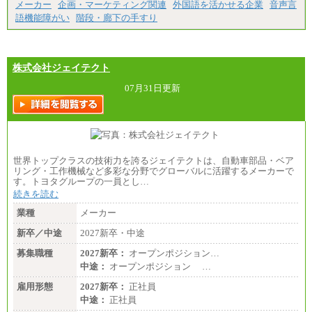
中途：
メーカー
企画・マーケティング関連
外国語を活かせる企業
音声言
（１）（２）
語機能障がい
階段・廊下の手すり
月給：270,000円～
想定年収：490万円～1,100万円
年収例：
・610万円/28歳・月給34万円
・1,090万円/38歳・月給59万円 *残業代・家族手当
株式会社ジェイテクト
対象外
07月31日更新
（３）
月給：190,000円～
想定年収：340万円～610万円
年収例：
・460万円/28歳・月給26万円
・520万円/32歳・月給29万円
世界トップクラスの技術力を誇るジェイテクトは、自動車部品・ベア
（４）
リング・工作機械など多彩な分野でグローバルに活躍するメーカーで
月給：201,000円～
す。トヨタグループの一員とし…
想定年収：360万円～680万円
続きを読む
年収例：
・520万円/32歳・月給29万円
業種
メーカー
年収例は賞与含む、残業代・家族手当含まず
新卒／中途
2027新卒・中途
※キャリアや能力等を考慮の上、当社規定により確
募集職種
2027新卒：
オープンポジション…
定します
中途：
オープンポジション …
※残業手当：別途支給
※固定給に固定残業代含まず
雇用形態
2027新卒：
正社員
※試用期間中も給与に変更なし
中途：
正社員