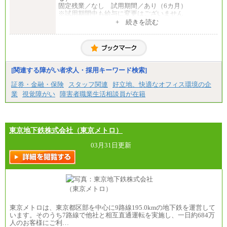
固定残業／なし 試用期間／あり（6カ月）
※試用期間中も給与に変更はございません
中途：
+ 続きを読む
一般事務・営業事務共通
月給20万2000円～23万4000円（勤務地により異な
る）
固定残業／なし 試用期間／あり（6か月）
※試用期間中も給与に変更はございません。
[関連する障がい者求人・採用キーワード検索]
証券・金融・保険
スタッフ関連
好立地、快適なオフィス環境の企
業
視覚障がい
障害者職業生活相談員が在籍
東京地下鉄株式会社（東京メトロ）
03月31日更新
東京メトロは、東京都区部を中心に9路線195.0kmの地下鉄を運営して
います。そのうち7路線で他社と相互直通運転を実施し、一日約684万
人のお客様にご利…