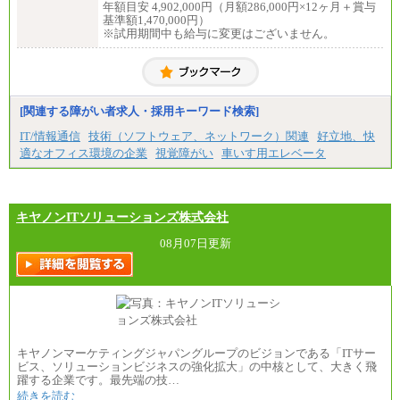
年額目安 4,902,000円（月額286,000円×12ヶ月＋賞与
基準額1,470,000円）
※試用期間中も給与に変更はございません。
[関連する障がい者求人・採用キーワード検索]
IT/情報通信
技術（ソフトウェア、ネットワーク）関連
好立地、快
適なオフィス環境の企業
視覚障がい
車いす用エレベータ
キヤノンITソリューションズ株式会社
08月07日更新
キヤノンマーケティングジャパングループのビジョンである「ITサー
ビス、ソリューションビジネスの強化拡大」の中核として、大きく飛
躍する企業です。最先端の技…
続きを読む