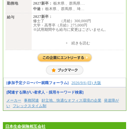
勤務地
2027新卒：
栃木県 、群馬県 …
中途：
栃木県 、群馬県 、埼…
2027新卒：
給与
修士了 （月給）300,000円
大学・高専卒（月給）275,000円
※試用期間中も給与に変更はございません。
中途：
+ 続きを読む
修士了 （月給）300,000円
大学・高専卒（月給）275,000円
※試用期間中も給与に変更はございません。
[参加予定クローバー就職フォーラム]
2026/9/6 (日) 大阪
[関連する障がい者求人・採用キーワード検索]
メーカー
事務関連
好立地、快適なオフィス環境の企業
発達障が
い
フレックスタイム制
日本生命保険相互会社