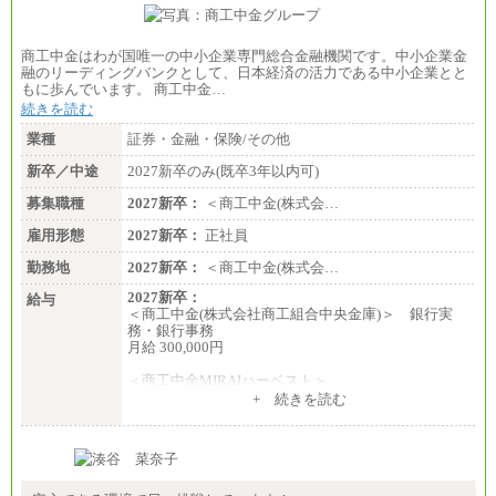
商工中金はわが国唯一の中小企業専門総合金融機関です。中小企業金
融のリーディングバンクとして、日本経済の活力である中小企業とと
もに歩んでいます。 商工中金…
続きを読む
業種
証券・金融・保険/その他
新卒／中途
2027新卒のみ(既卒3年以内可)
募集職種
2027新卒：
＜商工中金(株式会…
雇用形態
2027新卒：
正社員
勤務地
2027新卒：
＜商工中金(株式会…
2027新卒：
給与
＜商工中金(株式会社商工組合中央金庫)＞ 銀行実
務・銀行事務
月給 300,000円
＜商工中金MIRAIハーベスト＞
月給 230,000円
+ 続きを読む
※試用期間中も給与に変更はございません