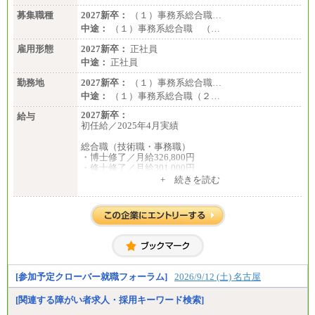
募集職種
2027新卒：
（１）事務系総合職…
中途：
（１）事務系総合職 （…
雇用形態
2027新卒：
正社員
中途：
正社員
勤務地
2027新卒：
（１）事務系総合職…
中途：
（１）事務系総合職（２…
2027新卒：
給与
初任給／2025年4月実績
総合職（技術職・事務職）
・博士修了／月給326,800円
・修士修了／月給301,000円
・大学卒／月給282,000円
+ 続きを読む
・高専卒（専攻科）／月給282,000円
・高専卒（本科）／月給256,000円
一般事務職
・博士修了、修士修了、大学卒／月給206,400円
・高専卒（専攻科）／月給206,400円
・高専卒（本科）月給197,800円
・短大卒／月給197,800円
・専門卒（2年）／月給197,800円
[参加予定クローバー就職フォーラム]
2026/9/12 (土) 名古屋
※試用期間中も給与に変更はございません。
[関連する障がい者求人・採用キーワード検索]