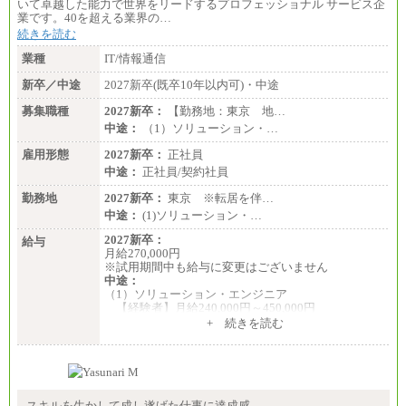
いて卓越した能力で世界をリードするプロフェッショナル サービス企
業です。40を超える業界の…
続きを読む
業種
IT/情報通信
新卒／中途
2027新卒(既卒10年以内可)・中途
募集職種
2027新卒：
【勤務地：東京 地…
中途：
（1）ソリューション・…
雇用形態
2027新卒：
正社員
中途：
正社員/契約社員
勤務地
2027新卒：
東京 ※転居を伴…
中途：
(1)ソリューション・…
2027新卒：
給与
月給270,000円
※試用期間中も給与に変更はございません
中途：
（1）ソリューション・エンジニア
【経験者】月給240,000円～450,000円
※地域や業務内容によって変動があります
+ 続きを読む
【未経験者】月給210,000円～340,000円
※地域や業務内容によって変動があります
（2）一般事務
月給210,000円～350,000円
※地域や業務内容によって変動があります
スキルを生かして成し遂げた仕事に達成感。