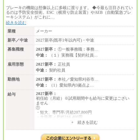
ブレーキの機能は想像以上に多岐に渡ります。 ◆今最も注目されてい
るのは予防安全技術。ESC（横滑り防止装置）やAEB（自動緊急ブレ
ーキシステム）がこれに…
続きを読む
業種
メーカー
新卒／中途
2027新卒(既卒1年以内可)・中途
募集職種
2027新卒：
①一般事務職：事務…
中途：
（１）実務職【契約社員…
雇用形態
2027新卒：
正社員
中途：
契約社員
勤務地
2027新卒：
本社／愛知県刈谷市…
中途：
（1）愛知県内3拠点よ…
2027新卒：
給与
初任給（月給）※試用期間中も給与に変更はござい
ません
①
・短大、専門卒/月給207,800円
・大学卒／月給216,400円
※大学院修了は大学卒の金額を最低額とし、経験・
+ 続きを読む
能力を考慮のうえ当社規程に基づき決定いたしま
す。