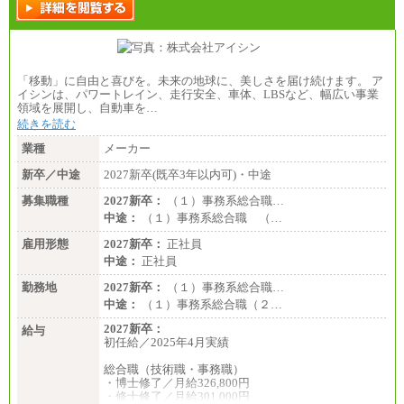
「移動」に自由と喜びを。未来の地球に、美しさを届け続けます。 ア
イシンは、パワートレイン、走行安全、車体、LBSなど、幅広い事業
領域を展開し、自動車を…
続きを読む
業種
メーカー
新卒／中途
2027新卒(既卒3年以内可)・中途
募集職種
2027新卒：
（１）事務系総合職…
中途：
（１）事務系総合職 （…
雇用形態
2027新卒：
正社員
中途：
正社員
勤務地
2027新卒：
（１）事務系総合職…
中途：
（１）事務系総合職（２…
2027新卒：
給与
初任給／2025年4月実績
総合職（技術職・事務職）
・博士修了／月給326,800円
・修士修了／月給301,000円