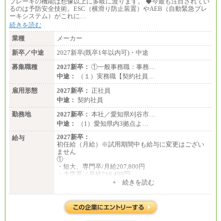
ブレーキの機能は想像以上に多岐に渡ります。 ◆今最も注目されてい
月給：201,000円～
るのは予防安全技術。ESC（横滑り防止装置）やAEB（自動緊急ブレ
想定年収：360万円～680万円
ーキシステム）がこれに…
年収例：
続きを読む
・520万円/32歳・月給29万円
業種
メーカー
年収例は賞与含む、残業代・家族手当含まず
新卒／中途
2027新卒(既卒1年以内可)・中途
※キャリアや能力等を考慮の上、当社規定により確
定します
募集職種
2027新卒：
①一般事務職：事務…
※残業手当：別途支給
中途：
（１）実務職【契約社員…
※固定給に固定残業代含まず
※試用期間中も給与に変更なし
雇用形態
2027新卒：
正社員
中途：
契約社員
勤務地
2027新卒：
本社／愛知県刈谷市…
中途：
（1）愛知県内3拠点よ…
2027新卒：
給与
初任給（月給）※試用期間中も給与に変更はござい
ません
①
・短大、専門卒/月給207,800円
・大学卒／月給216,400円
※大学院修了は大学卒の金額を最低額とし、経験・
+ 続きを読む
能力を考慮のうえ当社規程に基づき決定いたしま
す。
②③
・修士了／月給301,000円