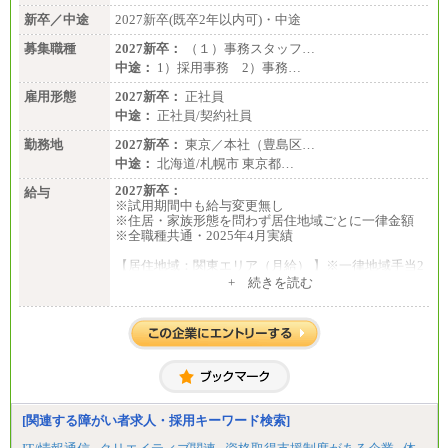
新卒／中途
2027新卒(既卒2年以内可)・中途
募集職種
2027新卒：
（１）事務スタッフ…
中途：
1）採用事務 2）事務…
雇用形態
2027新卒：
正社員
中途：
正社員/契約社員
勤務地
2027新卒：
東京／本社（豊島区…
中途：
北海道/札幌市 東京都…
2027新卒：
給与
※試用期間中も給与変更無し
※住居・家族形態を問わず居住地域ごとに一律金額
※全職種共通・2025年4月実績
【居住地域：関東エリア（月給） 】※一律地域手当2
5,000円含む
+ 続きを読む
大学院卒：276,100円
大学卒：250,000円
高専卒：244,800円
短大・専門3年制卒：235,300円
短大・専門2年制卒：222,600円
専門1年制卒：212,900円
【居住地域：関西エリア（月給） 】※一律地域手当1
5,000円含む
[関連する障がい者求人・採用キーワード検索]
大学院卒：266,100円
大学卒：240,000円