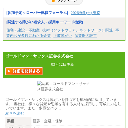
神奈川/1,390円～、静岡/1,240円～、滋賀/1,220円
～、
愛知/1,290円～
[参加予定クローバー就職フォーラム]
2026/9/5 (土) 東京
※正社員・契約社員登用制度あり
※上記給与をベースにスキル・経験に応じて、決定
[関連する障がい者求人・採用キーワード検索]
します。
※試用期間中も給与に変更はございません
住宅・建設・不動産
技術（ソフトウェア、ネットワーク）関連
事
業内容が多岐にわたる企業
下肢障がい
産業医の設置
ゴールドマン・サックス証券株式会社
03月12日更新
ゴールドマン・サックスは障がいを持つ方を積極的に採用していま
す。 当社は、様々な背景や思考を有する人材を採用し、育成に力を注
いでいます。また、多様なバッ…
続きを読む
業種
証券・金融・保険