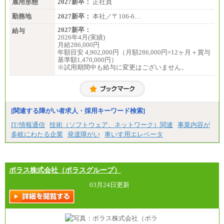
雇用形態
2027新卒：
正社員
勤務地
2027新卒：
本社／〒106-6…
2027新卒：
給与
2026年4月(実績)
月給286,000円
年額目安 4,902,000円（月額286,000円×12ヶ月＋賞与
基準額1,470,000円）
※試用期間中も給与に変更はございません。
[関連する障がい者求人・採用キーワード検索]
IT/情報通信
技術（ソフトウェア、ネットワーク）関連
事業内容が
多岐にわたる企業
発達障がい
車いす用エレベータ
ポラス株式会社（ポラスグループ）
03月24日更新