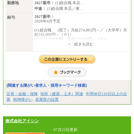
勤務地
2027新卒：
(1)総合職 本店…
中途：
(1)総合職 本店／東…
2027新卒：
給与
2026年4月予定
(1) 総合職 （院了）月給274,862円～／（大学卒）月
給245,000円～（※1）
(2) エリア総合職 月給233,410円～（※1）
(3) アシスタントスタッフ 日給9,800円～12,500円
+ 続きを読む
（※2）
※１ 試用期間６か月（試用期間中も給与に変更
はございません）
※２ 勤務地により異なります
中途：
（1) 総合職 （院了）月給274,862円～／（大学卒）
月給245,000円～（※1）
(2) エリア総合職 月給233,410円～（※1）
(3) アシスタントスタッフ 日給9,800円～12,500円
[関連する障がい者求人・採用キーワード検索]
（※2）
※１ 試用期間６か月（試用期間中も給与に変更
証券・金融・保険
技術（建築、土木）関連
年間休日120日以上の企
なし）
業
精神障がい
産業医の設置
※２ 勤務地により異なる
株式会社アイシン
07月22日更新