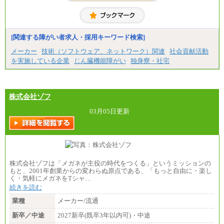
※博士修了の方については、専門性や担当業務を考
慮して給与を決定いたします
※試用期間中も給与に変更はございません
中途：
（1）事務職（総合職・正社員） （2）技術職（総
[関連する障がい者求人・採用キーワード検索]
合職・正社員）
月給 208,000円以上
メーカー
技術（ソフトウェア、ネットワーク）関連
社会貢献活動
経験、能力等を考慮し、弊社規定により決定
を実施している企業
じん臓機能障がい
独身寮・社宅
試用期間中も給与に変更はございません
（3）技能職（正社員）
基本給
月給 182,400円以上
株式会社ゾフ
03月05日更新
株式会社ゾフは「メガネが主役の時代をつくる」というミッションの
もと、2001年創業からの変わらぬ原点である、「もっと自由に・楽し
く・気軽にメガネをTシャ…
続きを読む
業種
メーカー/流通
新卒／中途
2027新卒(既卒3年以内可)・中途