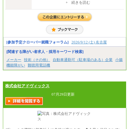
・大学卒／月給282,000円
+ 続きを読む
・高専卒（専攻科）／月給282,000円
・高専卒（本科）／月給256,000円
一般事務職
・博士修了、修士修了、大学卒／月給206,400円
・高専卒（専攻科）／月給206,400円
・高専卒（本科）月給197,800円
・短大卒／月給197,800円
・専門卒（2年）／月給197,800円
[参加予定クローバー就職フォーラム]
2026/9/12 (土) 名古屋
※試用期間中も給与に変更はございません。
[関連する障がい者求人・採用キーワード検索]
中途：
メーカー
技術（その他）
自動車通勤可（駐車場のある）企業
小腸
（１）（２）
機能障がい
難聴用電話機
月給：270,000円～
想定年収：490万円～1,100万円
年収例：
・610万円/28歳・月給34万円
・1,090万円/38歳・月給59万円 *残業代・家族手当
株式会社アドヴィックス
対象外
07月29日更新
（３）
月給：190,000円～
想定年収：340万円～610万円
年収例：
・460万円/28歳・月給26万円
・520万円/32歳・月給29万円
（４）