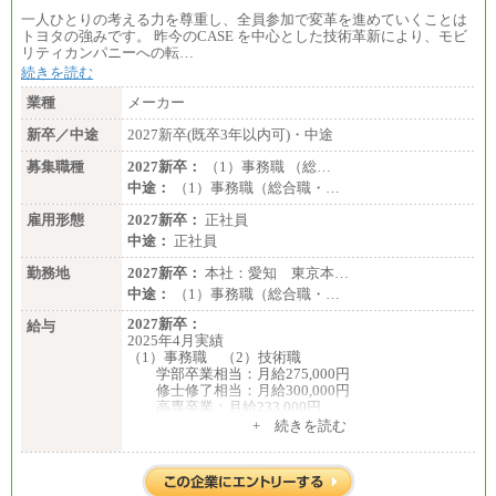
一人ひとりの考える力を尊重し、全員参加で変革を進めていくことは
トヨタの強みです。 昨今のCASE を中心とした技術革新により、モビ
リティカンパニーへの転…
続きを読む
業種
メーカー
新卒／中途
2027新卒(既卒3年以内可)・中途
募集職種
2027新卒：
（1）事務職 （総…
中途：
（1）事務職（総合職・…
雇用形態
2027新卒：
正社員
中途：
正社員
勤務地
2027新卒：
本社：愛知 東京本…
中途：
（1）事務職（総合職・…
2027新卒：
給与
2025年4月実績
（1）事務職 （2）技術職
学部卒業相当：月給275,000円
修士修了相当：月給300,000円
高専卒業：月給233,000円
+ 続きを読む
（3）業務職
大学院修了・大学卒業：月給21万円
短期大学・専門学校（2年制）卒業：月給20万円