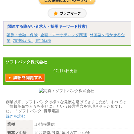
[関連する障がい者求人・採用キーワード検索]
証券・金融・保険
企画・マーケティング関連
外国語を活かせる企
業
精神障がい
在宅勤務
ソフトバンク株式会社
07月14日更新
創業以来、ソフトバンクは様々な発展を遂げてきましたが、すべては
「情報革命で人々を幸せに」という経営理念を実現させるためでし
た。 「ソフトバンク=携帯電話…
続きを読む
業種
IT/情報通信
新卒／中途
2027新卒(既卒3年以内可)・中途