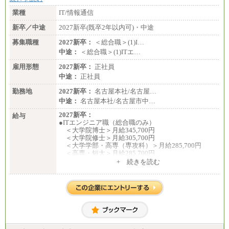
業種
IT/情報通信
新卒／中途
2027新卒(既卒2年以内可)・中途
募集職種
2027新卒：
＜総合職＞(1)I…
中途：
＜総合職＞(1)ITエ…
雇用形態
2027新卒：
正社員
中途：
正社員
勤務地
2027新卒：
名古屋本社/名古屋…
中途：
名古屋本社/名古屋市中…
2027新卒：
給与
●ITエンジニア職（総合職のみ）
＜大学院博士＞月給345,700円
＜大学院修士＞月給305,700円
＜大学学部・高専（専攻科）＞月給285,700円
＜高専・短大＞月給285,700円
+ 続きを読む
●事務職（総合職／一般職）
＜大学院修士・博士＞月給：305,700円（総合職）
＜大学学部＞月給：285,700円（総合職）／253,10
0円（一般職）
＜高専・短大＞月給：285,700円（総合職）／248,1
00円（一般職）