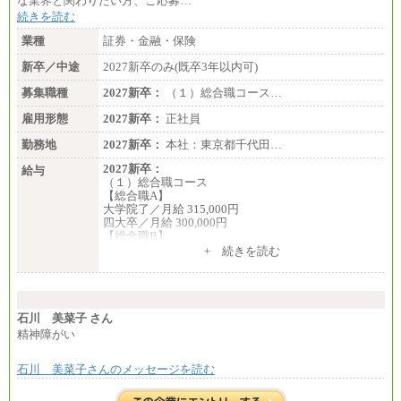
な業界と関わりたい方、ご応募…
続きを読む
業種
証券・金融・保険
新卒／中途
2027新卒のみ(既卒3年以内可)
募集職種
2027新卒：
（１）総合職コース…
雇用形態
2027新卒：
正社員
勤務地
2027新卒：
本社：東京都千代田…
2027新卒：
給与
（１）総合職コース
【総合職A】
大学院了／月給 315,000円
四大卒／月給 300,000円
【総合職B】
大学院了／月給 282,000円
+ 続きを読む
四大卒／月給 270,000円
（２）業務職
月給198,300円
石川 美菜子 さん
精神障がい
石川 美菜子さんのメッセージを読む