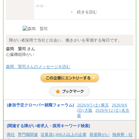
中途：
（１）～（４）274,000円（月給）～
+ 続きを読む
（５）235,000円（月給）～
※経験・年齢などを考慮のうえ、当社規程により優
遇します。
※業務内容・勤務形態に応じて、上記給与の範囲内
でご相談をさせていただく事があります
※試用期間中も給与に変更はございません
障がい者採用で当社と出会い、働きがいを実感する毎日です。
森岡 賢司 さん
心臓機能障がい
森岡 賢司さんのメッセージを読む
[参加予定クローバー就職フォーラム]
2026/9/5 (土) 東京
2026/9/6
(日) 大阪
2026/9/12 (土) 名古
屋
[関連する障がい者求人・採用キーワード検索]
商社
専門職関連
従業員1,000人以上の企業
発達障がい
独身寮・社