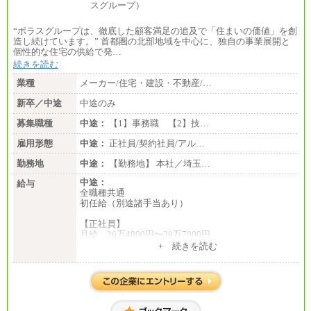
“ポラスグループは、徹底した顧客満足の追及で「住まいの価値」を創
造し続けています。” 首都圏の北部地域を中心に、独自の事業展開と
個性的な住宅の供給で発…
続きを読む
業種
メーカー/住宅・建設・不動産/…
新卒／中途
中途のみ
募集職種
中途：
【1】事務職 【2】技…
雇用形態
中途：
正社員/契約社員/アル…
勤務地
中途：
【勤務地】 本社／埼玉…
中途：
給与
全職種共通
初任給（別途諸手当あり）
【正社員】
月給 26万4000円〜28万7000円
+ 続きを読む
【契約社員】
月給 21万6300円〜27万1200円
【アルバイト・パート・時給制】
千葉／1,290円～、東京／1,390円～、埼玉/1,315円
～、