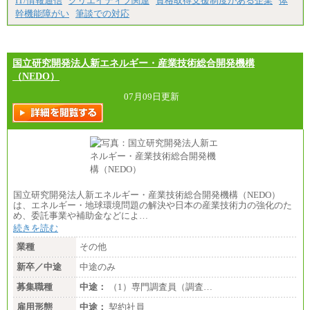
IT/情報通信
クリエイティブ関連
資格取得支援制度がある企業
体
高専卒：234,800円
幹機能障がい
筆談での対応
短大・専門3年制卒：225,300円
短大・専門2年制卒：212,600円
専門1年制卒：202,900円
中途：
【全職種共通】
国立研究開発法人新エネルギー・産業技術総合開発機構
〔正社員〕
（NEDO）
月給212,900円～330,000円
※実務経験に応じてご相談させていただきます（上
07月09日更新
記金額を超える可能性あり）
※職種8）を除き、正社員の場合勤務地は本社のみと
なります
※交通費：月5万円まで
〔契約社員〕
札幌 ：時給1,100円～1,450円
東京 ：時給1,226円～1,400円
横浜 ：時給1,225円～
国立研究開発法人新エネルギー・産業技術総合開発機構（NEDO）
川口 ：時給1,150円～
は、エネルギー・地球環境問題の解決や日本の産業技術力の強化のた
大阪 ：時給1,177円～1,400円
め、委託事業や補助金などによ…
佐世保：時給1,035円～
沖縄 ：時給1,025円～1,350円
続きを読む
※給与は実務経験・職種・配属部署によって異なり
業種
その他
ます
※交通費：月5万円まで
新卒／中途
中途のみ
募集職種
中途：
（1）専門調査員（調査…
雇用形態
中途：
契約社員