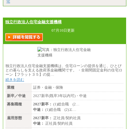
宅
独立行政法人住宅金融支援機構
07月10日更新
独立行政法人住宅金融支援機構は、住宅ローンの提供を通じ、ひとび
との暮らしを支える政府系金融機関です。 ・全期間固定金利の住宅ロ
ーン【フラット３５】の提…
続きを読む
業種
証券・金融・保険
新卒／中途
2027新卒(既卒3年以内可)・中途
募集職種
2027新卒：
(1)総合職 (2…
中途：
(1)総合職 (2)エ…
雇用形態
2027新卒：
正社員/契約社員
中途：
正社員/契約社員