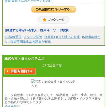
鎌田 美希さんのメッセージを読む
中途：
基本月給／20万5000円以上(正社員・準社員）
※経験、能力を考慮の上、当社規定により優遇
いたします
※自己成長支援金(10,000円）を含む
※別途、Workstyle支援金(月額4,000円）
[関連する障がい者求人・採用キーワード検索]
IT/情報通信
スタッフ関連
従業員1,000人以上の企業
体幹機能障が
い
障害者職業生活相談員が在籍
株式会社トヨタシステムズ
07月22日更新
トヨタ自動車100％出資会社として、製品開発・設計・生産・物流・販
売・金融分野における情報システム開発および運用・インフラ構築な
どの幅広い領域でトヨタグ…
続きを読む