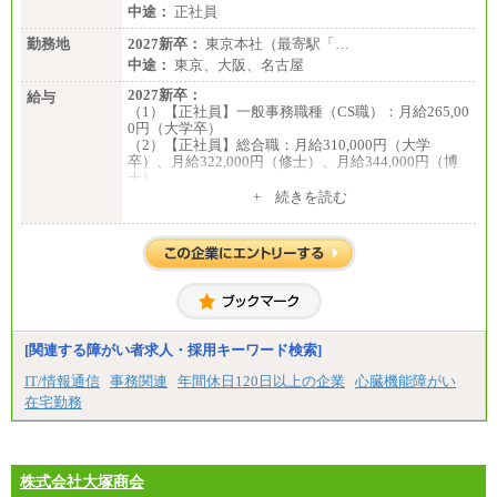
中途：
正社員
勤務地
2027新卒：
東京本社（最寄駅「…
中途：
東京、大阪、名古屋
2027新卒：
給与
（1）【正社員】一般事務職種（CS職）：月給265,00
0円（大学卒）
（2）【正社員】総合職：月給310,000円（大学
卒）、月給322,000円（修士）、月給344,000円（博
士）
+ 続きを読む
※見習期間（試用期間、3か月）も給与に変更はござ
いません。
※一般事務職種（CS職）の大学院修了者は大学卒の
金額を最低額とし、
経験・能力を考慮のうえ、当社規程に基づき決定い
たします。
中途：
下記は新卒採用の給与です。経験者採用の場合、下
記を再下限としてご経験に応じた金額となります。
[関連する障がい者求人・採用キーワード検索]
（1）【正社員】一般事務職種（CS職）：月給255,00
IT/情報通信
事務関連
年間休日120日以上の企業
心臓機能障がい
0円（大学卒）
在宅勤務
（2）【正社員】総合職：月給300,000円（大学卒）
※試用期間も同額
株式会社大塚商会