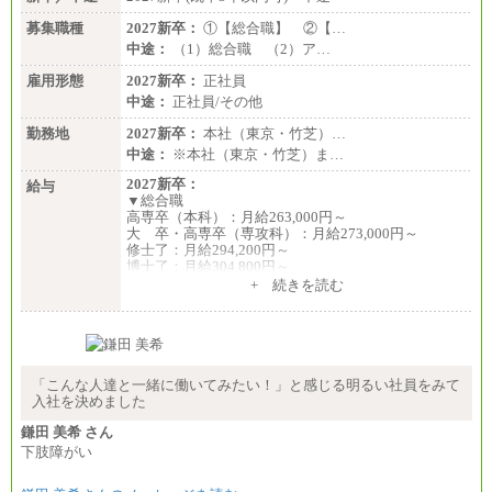
募集職種
2027新卒：
①【総合職】 ②【…
中途：
（1）総合職 （2）ア…
雇用形態
2027新卒：
正社員
中途：
正社員/その他
勤務地
2027新卒：
本社（東京・竹芝）…
中途：
※本社（東京・竹芝）ま…
2027新卒：
給与
▼総合職
高専卒（本科）：月給263,000円～
大 卒・高専卒（専攻科）：月給273,000円～
修士了：月給294,200円～
博士了：月給304,800円～
+ 続きを読む
※卓越した能力、高度な技術や実績をお持ちの方
で、それらを入社後の実業務において発揮できると
認められる場合は、 上記の給与に関わらず個別設定
することがあります
▼アソシエイト職
「こんな人達と一緒に働いてみたい！」と感じる明るい社員をみて
月給235,000円
入社を決めました
全職種2025年度実績
鎌田 美希 さん
下肢障がい
※営業職に支給するインセンティブは除く
※試用期間中も給与に変更はございません