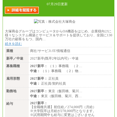
07月29日更新
大塚商会グループはコンピュータからOA機器をはじめ、企業様向けに
様々なシステム構築とサービス＆サポートを提供しており、全国に130
万社の顧客をもつ、国内…
続きを読む
業種
商社/サービス/IT/情報通信
新卒／中途
2027新卒(既卒2年以内可)・中途
募集職種
2027新卒：
（１）事務職 （２…
中途：
（１）事務職 （２）物…
雇用形態
2027新卒：
正社員
中途：
正社員/契約社員
勤務地
2027新卒：
東京（飯田橋、菊川…
中途：
東京（飯田橋、菊川、西…
2027新卒：
給与
【全職種共通】初任給／274,000円（月給）
※大学院卒は月給が278,000円となります。
※試用期間中も給与に変更はございません