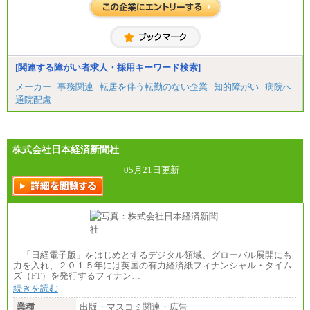
[関連する障がい者求人・採用キーワード検索]
メーカー
事務関連
転居を伴う転勤のない企業
知的障がい
病院へ
通院配慮
株式会社日本経済新聞社
05月21日更新
「日経電子版」をはじめとするデジタル領域、グローバル展開にも
力を入れ、２０１５年には英国の有力経済紙フィナンシャル・タイム
ズ（FT）を発行するフィナン…
続きを読む
業種
出版・マスコミ関連・広告