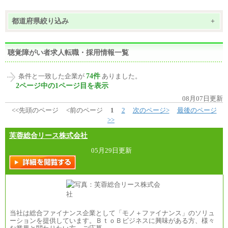
都道府県絞り込み
+
聴覚障がい者求人転職・採用情報一覧
74件
条件と一致した企業が
ありました。
2ページ中の1ページ目を表示
08月07日更新
<<先頭のページ
<前のページ
1
2
次のページ>
最後のページ
>>
芙蓉総合リース株式会社
05月29日更新
当社は総合ファイナンス企業として「モノ＋ファイナンス」のソリュ
ーションを提供しています。ＢｔｏＢビジネスに興味がある方、様々