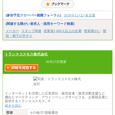
・大学卒／月給282,000円
※技術系応募における、博士課程修了は大学卒(また
は修士了)の金額を最低額とし、経験・能力を考慮の
うえ当社規程に基づき決定いたします。
[参加予定クローバー就職フォーラム]
2026/9/12 (土) 名古屋
[関連する障がい者求人・採用キーワード検索]
中途：
（1）月給 246,660円
メーカー
スタッフ関連
従業員1,000人以上の企業
視覚障がい
階
（2）時間給 1,500円/月給モデル\337,000～
段・廊下の手すり
トランスコスモス株式会社
06月25日更新
インターネットを活用した広告宣伝・販売促進・販売活動支援など、
優れたマーケティング・アウトソーシングサービスを、お客様企業に
提供するトランスコスモス。P…
続きを読む
業種
その他/IT/情報通信