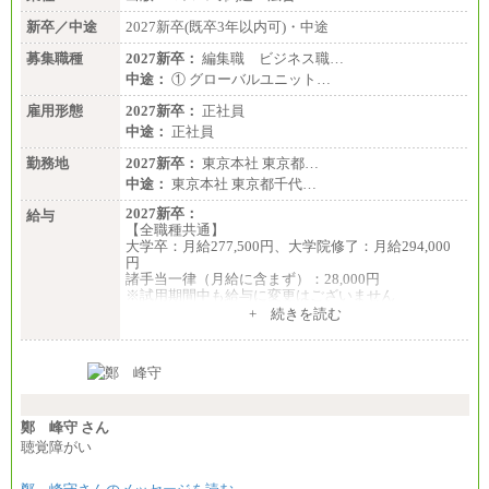
新卒／中途
2027新卒(既卒3年以内可)・中途
募集職種
2027新卒：
編集職 ビジネス職…
中途：
① グローバルユニット…
雇用形態
2027新卒：
正社員
中途：
正社員
勤務地
2027新卒：
東京本社 東京都…
中途：
東京本社 東京都千代…
2027新卒：
給与
【全職種共通】
大学卒：月給277,500円、大学院修了：月給294,000
円
諸手当一律（月給に含まず）：28,000円
※試用期間中も給与に変更はございません
中途：
+ 続きを読む
【全職種共通】
月給370,000円～
※経験・能力等を考慮の上、当社規定により決定し
ます。
※試用期間中も給与に変更はございません。
※想定年収 6,000,000円～（住居費補助、子手当など
の各種手当を含む金額です）
鄭 峰守 さん
聴覚障がい