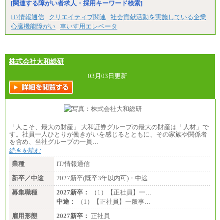
※試用期間中の条件変更：無
[関連する障がい者求人・採用キーワード検索]
中途：
■正社員採用■
IT/情報通信
クリエイティブ関連
社会貢献活動を実施している企業
＜総合職＞
心臓機能障がい
車いす用エレベータ
大学院博士 ： 月給345,700円～
大学院修士 ： 月給305,700円～
大学学部・高専（専攻科）： 月給285,700円～
高専・短大： 月給285,700円～
株式会社大和総研
＜一般職＞
大学(学部・院)・高専（専攻科）： 月給253,100
03月03日更新
円～
高専・短大： 月給248,100円～
※試用期間中の条件変更：無
「人こそ、最大の財産」 大和証券グループの最大の財産は「人材」で
す。社員一人ひとりが働きがいを感じるとともに、その家族や関係者
を含め、当社グループの一員…
続きを読む
業種
IT/情報通信
新卒／中途
2027新卒(既卒3年以内可)・中途
募集職種
2027新卒：
（1）【正社員】一…
中途：
（1）【正社員】一般事…
雇用形態
2027新卒：
正社員