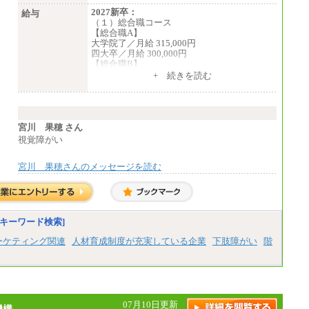
2027新卒：
給与
（１）総合職コース
【総合職A】
大学院了／月給 315,000円
四大卒／月給 300,000円
【総合職B】
大学院了／月給 282,000円
+ 続きを読む
四大卒／月給 270,000円
（２）業務職
月給198,300円
宮川 果穂 さん
視覚障がい
宮川 果穂さんのメッセージを読む
キーワード検索]
ーケティング関連
人材育成制度が充実している企業
下肢障がい
階
07月10日更新
機構