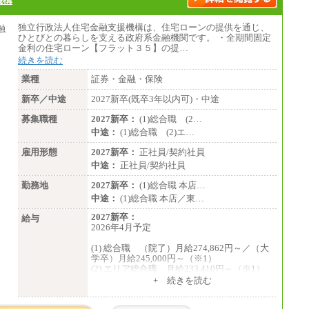
独立行政法人住宅金融支援機構は、住宅ローンの提供を通じ、
ひとびとの暮らしを支える政府系金融機関です。 ・全期間固定
金利の住宅ローン【フラット３５】の提…
続きを読む
業種
証券・金融・保険
新卒／中途
2027新卒(既卒3年以内可)・中途
募集職種
2027新卒：
(1)総合職 (2…
中途：
(1)総合職 (2)エ…
雇用形態
2027新卒：
正社員/契約社員
中途：
正社員/契約社員
勤務地
2027新卒：
(1)総合職 本店…
中途：
(1)総合職 本店／東…
2027新卒：
給与
2026年4月予定
(1) 総合職 （院了）月給274,862円～／（大
学卒）月給245,000円～（※1）
(2) エリア総合職 月給233,410円～（※1）
(3) アシスタントスタッフ 日給9,800円～12,
+ 続きを読む
500円（※2）
※１ 試用期間６か月（試用期間中も給与