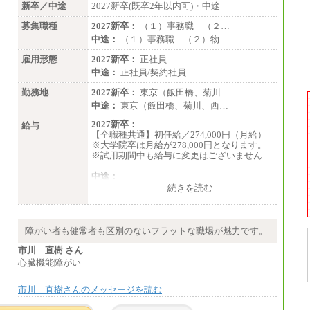
新卒／中途
2027新卒(既卒2年以内可)・中途
募集職種
2027新卒：
（１）事務職 （２…
中途：
（１）事務職 （２）物…
雇用形態
2027新卒：
正社員
中途：
正社員/契約社員
勤務地
2027新卒：
東京（飯田橋、菊川…
中途：
東京（飯田橋、菊川、西…
2027新卒：
給与
【全職種共通】初任給／274,000円（月給）
※大学院卒は月給が278,000円となります。
※試用期間中も給与に変更はございません
中途：
（１）～（４）274,000円（月給）～
+ 続きを読む
（５）235,000円（月給）～
※経験・年齢などを考慮のうえ、当社規程に
より優遇します。
※業務内容・勤務形態に応じて、上記給与の
障がい者も健常者も区別のないフラットな職場が魅力です。
範囲内でご相談をさせていただく事がありま
す
市川 直樹 さん
※試用期間中も給与に変更はございません
心臓機能障がい
市川 直樹さんのメッセージを読む