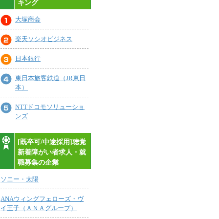
キング
大塚商会
楽天ソシオビジネス
日本銀行
東日本旅客鉄道（JR東日
本）
NTTドコモソリューショ
ンズ
[既卒可/中途採用]聴覚
新着障がい者求人・就
職募集の企業
ソニー・太陽
ANAウィングフェローズ・ヴ
イ王子（ＡＮＡグループ）