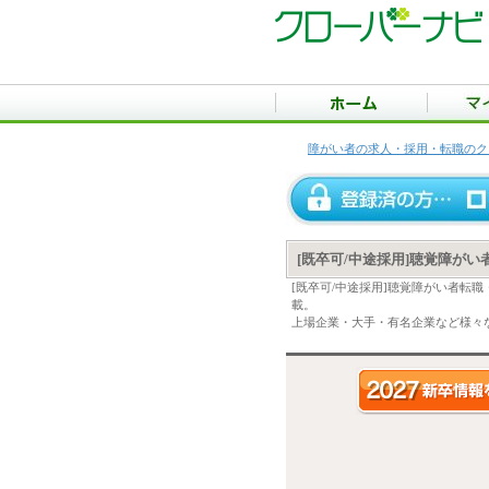
障がい者の求人・採用・転職のク
[既卒可/中途採用]聴覚障が
[既卒可/中途採用]聴覚障がい者転
載。
上場企業・大手・有名企業など様々な