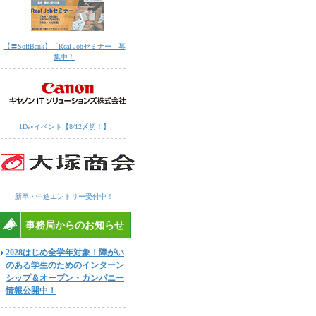
【〓SoftBank】「Real Jobセミナー」募
集中！
1Dayイベント【8/12〆切！】
新卒・中途エントリー受付中！
事務局からのお知らせ
2028はじめ全学年対象！障がい
のある学生のためのインターン
シップ＆オープン・カンパニー
情報公開中！