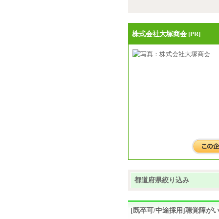
株式会社大塚商会
[PR]
都道府県絞り込み
[既卒可/中途採用]聴覚障