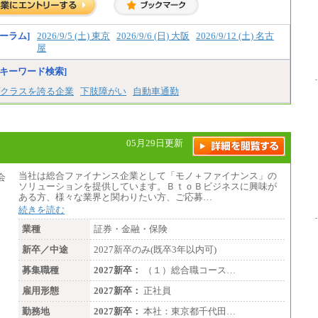
ーラム]
2026/9/5 (土) 東京
2026/9/6 (日) 大阪
2026/9/12 (土) 名古
屋
キーワード検索]
クラスを誇る企業
下肢障がい
自動車通勤
05月29日更新
当社は総合ファイナンス企業として「モノ＋ファイナンス」の
ソリューションを提供しています。ＢｔｏＢビジネスに興味が
ある方、様々な業界と関わりたい方、ご応募…
続きを読む
業種
証券・金融・保険
新卒／中途
2027新卒のみ(既卒3年以内可)
募集職種
2027新卒：
（１）総合職コース…
雇用形態
2027新卒：
正社員
勤務地
2027新卒：
本社：東京都千代田…