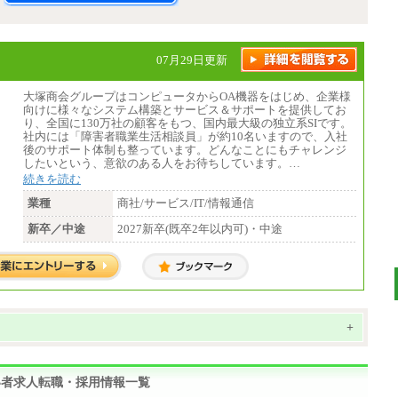
07月29日更新
大塚商会グループはコンピュータからOA機器をはじめ、企業様
向けに様々なシステム構築とサービス＆サポートを提供してお
り、全国に130万社の顧客をもつ、国内最大級の独立系SIです。
社内には「障害者職業生活相談員」が約10名いますので、入社
後のサポート体制も整っています。どんなことにもチャレンジ
したいという、意欲のある人をお待ちしています。…
続きを読む
業種
商社/サービス/IT/情報通信
新卒／中途
2027新卒(既卒2年以内可)・中途
+
がい者求人転職・採用情報一覧