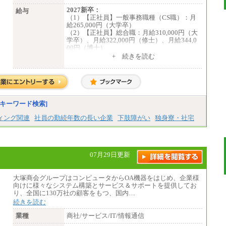
2027新卒：
給与
（1）【正社員】一般事務職種（CS職）：月
給265,000円（大学卒）
（2）【正社員】総合職：月給310,000円（大
学卒）、月給322,000円（修士）、月給344,0
00円（博士）
+ 続きを読む
※見習期間（試用期間、3か月）も給与に変
更はございません。
※一般事務職種（CS職）の大学院修了者は大
学卒の金額を最低額とし、
経験・能力を考慮のうえ、当社規程に基づき
決定いたします。
キーワード検索]
中途：
下記は新卒採用の給与です。経験者採用の場
ィング関連
社員の勤続年数の長い企業
下肢障がい
独身寮・社宅
合、下記を再下限としてご経験に応じた金額
となります。
（1）【正社員】一般事務職種（CS職）：月
給255,000円（大学卒）
07月29日更新
（2）【正社員】総合職：月給300,000円（大
学卒）
大塚商会グループはコンピュータからOA機器をはじめ、企業様
※試用期間も同額
向けに様々なシステム構築とサービス＆サポートを提供してお
り、全国に130万社の顧客をもつ、国内…
続きを読む
業種
商社/サービス/IT/情報通信