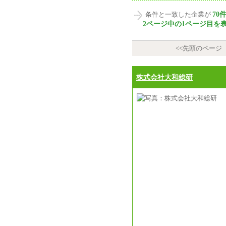
70
条件と一致した企業が
2ページ中の1ページ目を
<<先頭のページ
株式会社大和総研