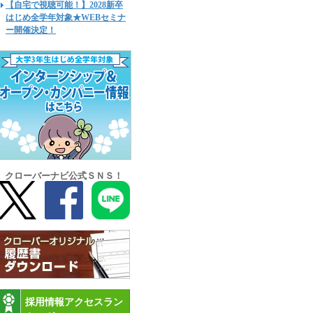
【自宅で視聴可能！】2028新卒
はじめ全学年対象★WEBセミナ
ー開催決定！
クローバーナビ公式ＳＮＳ！
採用情報アクセスラン