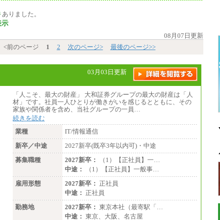
件
ありました。
表示
08月07日更新
<前のページ
1
2
次のページ>
最後のページ>>
03月03日更新
「人こそ、最大の財産」 大和証券グループの最大の財産は「人
材」です。社員一人ひとりが働きがいを感じるとともに、その
家族や関係者を含め、当社グループの一員…
続きを読む
業種
IT/情報通信
新卒／中途
2027新卒(既卒3年以内可)・中途
募集職種
2027新卒：
（1）【正社員】一…
中途：
（1）【正社員】一般事…
雇用形態
2027新卒：
正社員
中途：
正社員
勤務地
2027新卒：
東京本社（最寄駅「…
中途：
東京、大阪、名古屋