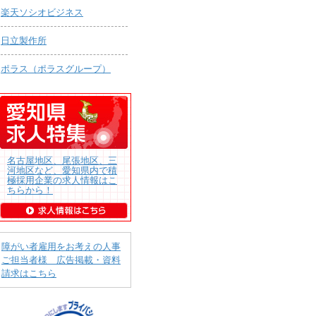
楽天ソシオビジネス
日立製作所
ポラス（ポラスグループ）
名古屋地区、尾張地区、三
河地区など、愛知県内で積
極採用企業の求人情報はこ
ちらから！
障がい者雇用をお考えの人事
ご担当者様 広告掲載・資料
請求はこちら