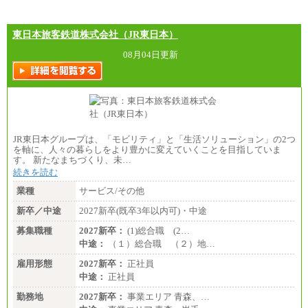
※超過勤務手当：残業時間については全額時間外
手当を支給。
東日本旅客鉄道株式会社（JR東日本）
■（株）JTBグローバルマーケティング＆トラベル
総合職 月給242,000円＋地域間調整給
訪日事業職 月給202,000～227,000円＋地域間調整
08月04日更新
給
※詳細はJTBキャリアサイトよりご確認ください。
■(株)JTBビジネストランスフォーム
総合職 月給205,000～225,000円＋地域間調整給
エリア総合職 月給185,000円＋地域間調整給
※詳細はJTBキャリアサイトよりご確認ください。
JR東日本グループは、「モビリティ」と「生活ソリューション」の2つ
■(株)JTBデータサービス ※2027年新卒募集終了
を軸に、人々の暮らしをより豊かに変えていくことを目指していま
総合職 月給186,000～194,000円＋地域手当
す。 新たなまちづくり、未…
※詳細はJTBキャリアサイトよりご確認ください。
続きを読む
■I&Jデジタルイノベーション(株)
業種
サービス/その他
総合職 月給224,500～242,600円＋地域手当
※詳細はJTBキャリアサイトよりご確認ください。
新卒／中途
2027新卒(既卒3年以内可)・中途
＜有期社員コース＞
募集職種
2027新卒：
(1)総合職 (2…
■(株)JTBビジネストランスフォーム
中途：
（１）総合職 （２）地…
有期契約職 月給185,000～195,000円
※詳細はJTBキャリアサイトよりご確認ください。
雇用形態
2027新卒：
正社員
中途：
正社員
■(株)JTBパブリッシング ※2027年新卒募集終了
総合職 月給241,000円
勤務地
2027新卒：
事業エリア 青森、…
中途：