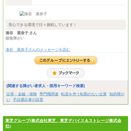
※試用期間中も給与に変更はございません
安心できる環境で日々挑戦しています！
湊谷 菜奈子 さん
聴覚障がい
湊谷 菜奈子さんのメッセージを読む
[関連する障がい者求人・採用キーワード検索]
証券・金融・保険
専門職関連
転居を伴う転勤のない企業
知的障が
い
手話通訳者の設置
東芝グループ(株式会社東芝、東芝デバイス＆ストレージ株式会
社)