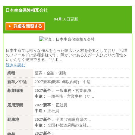
日本生命保険相互会社
04月16日更新
日本生命では様々な強みをもった幅広い人材を必要としており、活躍
のフィールドは多種多様です。障がいのある方が一人ひとりの個性を
いかんなく発揮できる、“サポ…
続きを読む
業種
証券・金融・保険
新卒／中途
2027新卒(既卒1年以内可)・中途
募集職種
2027新卒：
一般事務・営業事務…
中途：
一般事務・営業事務（サ…
雇用形態
2027新卒：
正社員
中途：
正社員
勤務地
2027新卒：
全国47都道府県の…
中途：
全国47都道府県の支社…
2027新卒：
給与