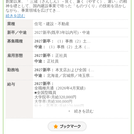
創業以来、「 三箴（さんしん）－良く、廉く（やすく）、速い」の精
神を礎として、国内建設事業で培った「ものづくり」の技術を活かし
ながら、事業領域を広げてき…
続きを読む
業種
住宅・建設・不動産
新卒／中途
2027新卒(既卒3年以内可)・中途
募集職種
2027新卒：
（1）事務（2）土…
中途：
（1）事務（2）土木（…
雇用形態
2027新卒：
正社員
中途：
正社員
勤務地
2027新卒：
本支店および全国（…
中途：
北海道／宮城県／埼玉県…
2027新卒：
給与
全職種共通（2026年4月実績）
■全国型職員
大学院卒/月給320,000円
大学卒/月給300,000円
短大・高専卒/月給270,000円
+ 続きを読む
■拠点型職員※
大学院卒/月給256,000円～288,000円
大学卒/月給240,000円～270,000円
短大・高専卒/月給216,000円～243,000円