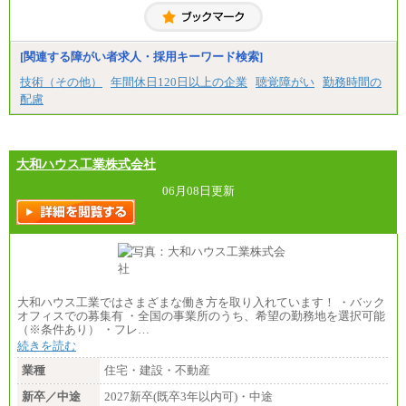
〈愛知〉月給194,500 円～ 〈福岡〉月給185,000 円～
・一律地域手当なし
・試用期間中も給与変更なし
[関連する障がい者求人・採用キーワード検索]
◆契約社員
月給187,500円～(※1)、184,000円～(※2)、180,500円
技術（その他）
年間休日120日以上の企業
聴覚障がい
勤務時間の
～(※3)、170,500～(※4)、168,000円～（※5）
配慮
※1…東京都、埼玉県、千葉県、神奈川県
※2…大阪府、京都府、兵庫県、滋賀県
※3…愛知県、静岡県
※4…北海道、宮城県、栃木県、群馬県、長野県、新
大和ハウス工業株式会社
潟県、富山県、石川県、岡山県、広島県、山口県、
香川県、福岡県
06月08日更新
※5…青森県、鳥取県、島根県、愛媛県、高知県、大
分県、長崎県、熊本県、宮崎県、鹿児島県、沖縄
県、福島県、山形県
◆パート・アルバイト
時給制：最低時給額 1,050円～ ※勤務地により異な
る。
大和ハウス工業ではさまざまな働き方を取り入れています！ ・バック
【エアサーブ】
オフィスでの募集有 ・全国の事業所のうち、希望の勤務地を選択可能
月給223,000円～
（※条件あり） ・フレ…
・試用期間中も給与変更なし
続きを読む
業種
住宅・建設・不動産
新卒／中途
2027新卒(既卒3年以内可)・中途