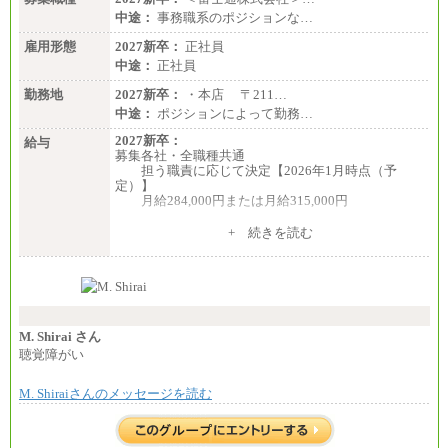
中途：
事務職系のポジションな…
雇用形態
2027新卒：
正社員
中途：
正社員
勤務地
2027新卒：
・本店 〒211…
中途：
ポジションによって勤務…
2027新卒：
給与
募集各社・全職種共通
担う職責に応じて決定【2026年1月時点（予
定）】
月給284,000円または月給315,000円
※入社後早期から、自律的な業務遂行が求めら
+ 続きを読む
れる職務を担う方については、月額給与315,000円で
す。
なお、高度なスキルや専門性を持ち、より高
い職責を担う方については、さらに高い金額を個別
に設定します。
※習熟度を上げるための育成が一定期間必要で
上司の指示に基づき職務を遂行する方については、
M. Shirai さん
月額給与284,000円となります。
聴覚障がい
※個別に設定する給与については、選考の過程
で決定していきます。
M. Shiraiさんのメッセージを読む
※上記に加え、所定労働時間外に勤務をした場
合には、時間外勤務手当を支給します。
※試用期間中も給与に変更はございません。