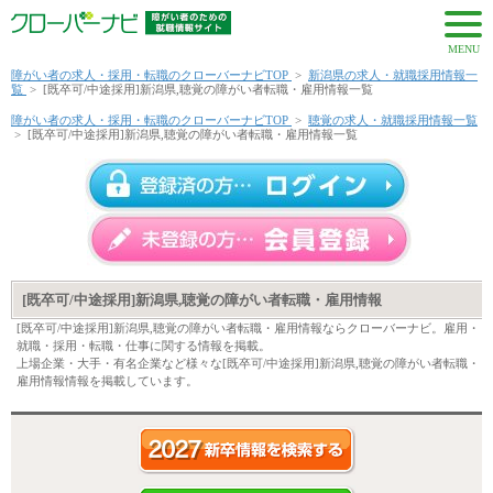
MENU
障がい者の求人・採用・転職のクローバーナビTOP
>
新潟県の求人・就職採用情報一
覧
>
[既卒可/中途採用]新潟県,聴覚の障がい者転職・雇用情報一覧
障がい者の求人・採用・転職のクローバーナビTOP
>
聴覚の求人・就職採用情報一覧
>
[既卒可/中途採用]新潟県,聴覚の障がい者転職・雇用情報一覧
[既卒可/中途採用]新潟県,聴覚の障がい者転職・雇用情報
[既卒可/中途採用]新潟県,聴覚の障がい者転職・雇用情報ならクローバーナビ。雇用・
就職・採用・転職・仕事に関する情報を掲載。
上場企業・大手・有名企業など様々な[既卒可/中途採用]新潟県,聴覚の障がい者転職・
雇用情報情報を掲載しています。