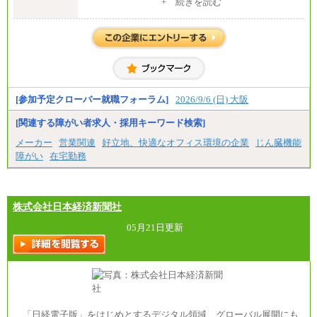
中途：
+ 続きを読む
修士了 （月給）300,000円
大学・高専卒（月給）275,000円
※試用期間中も給与に変更はございません。
[参加予定クローバー就職フォーラム]
2026/9/6 (日) 大阪
[関連する障がい者求人・採用キーワード検索]
メーカー
営業関連
好立地、快適なオフィス環境の企業
じん臓機能
障がい
在宅勤務
株式会社日本経済新聞社
05月21日更新
「日経電子版」をはじめとするデジタル領域、グローバル展開にも