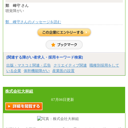
※想定年収 6,000,000円～（住居費補助、子手当など
の各種手当を含む金額です）
鄭 峰守 さん
聴覚障がい
鄭 峰守さんのメッセージを読む
[関連する障がい者求人・採用キーワード検索]
出版・マスコミ関連・広告
クリエイティブ関連
職種別採用をして
いる企業
体幹機能障がい
産業医の設置
株式会社大林組
07月06日更新