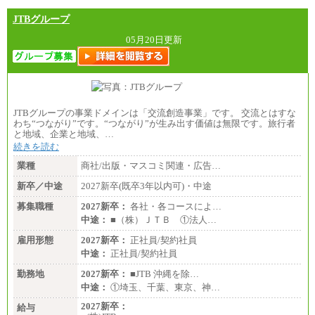
JTBグループ
05月20日更新
JTBグループの事業ドメインは「交流創造事業」です。 交流とはすな
わち“つながり”です。“つながり”が生み出す価値は無限です。旅行者
と地域、企業と地域、…
続きを読む
業種
商社/出版・マスコミ関連・広告…
新卒／中途
2027新卒(既卒3年以内可)・中途
募集職種
2027新卒：
各社・各コースによ…
中途：
■（株）ＪＴＢ ①法人…
雇用形態
2027新卒：
正社員/契約社員
中途：
正社員/契約社員
勤務地
2027新卒：
■JTB 沖縄を除…
中途：
①埼玉、千葉、東京、神…
2027新卒：
給与