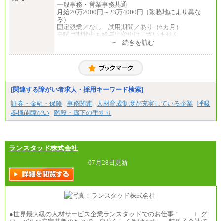
一般事務・営業事務共通
月給20万2000円～23万4000円（勤務地により異な
る）
固定残業／なし 試用期間／あり（6カ月）
※試用期間中も給与に変更はございません
中途：
+ 続きを読む
一般事務・営業事務共通
月給20万2000円～23万4000円（勤務地により異な
る）
固定残業／なし 試用期間／あり（6か月）
※試用期間中も給与に変更はございません。
[関連する障がい者求人・採用キーワード検索]
証券・金融・保険
事務関連
人材育成制度が充実している企業
呼吸
器機能障がい
階段・廊下の手すり
ランスタッド株式会社
07月28日更新
●世界最大級の人材サービス企業ランスタッドでのお仕事！ ∟グ