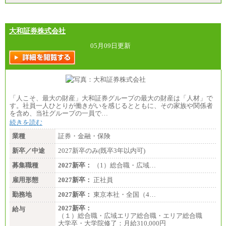
大和証券株式会社
05月09日更新
「人こそ、最大の財産」大和証券グループの最大の財産は「人材」で
す。社員一人ひとりが働きがいを感じるとともに、その家族や関係者
を含め、当社グループの一員で…
続きを読む
業種
証券・金融・保険
新卒／中途
2027新卒のみ(既卒3年以内可)
募集職種
2027新卒：
（1）総合職・広域…
雇用形態
2027新卒：
正社員
勤務地
2027新卒：
東京本社・全国（4…
2027新卒：
給与
（１）総合職・広域エリア総合職・エリア総合職
大学卒・大学院修了：月給310,000円