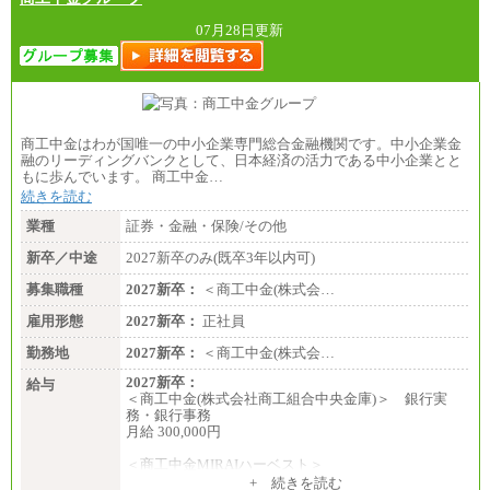
07月28日更新
商工中金はわが国唯一の中小企業専門総合金融機関です。中小企業金
融のリーディングバンクとして、日本経済の活力である中小企業とと
もに歩んでいます。 商工中金…
続きを読む
業種
証券・金融・保険/その他
新卒／中途
2027新卒のみ(既卒3年以内可)
募集職種
2027新卒：
＜商工中金(株式会…
雇用形態
2027新卒：
正社員
勤務地
2027新卒：
＜商工中金(株式会…
2027新卒：
給与
＜商工中金(株式会社商工組合中央金庫)＞ 銀行実
務・銀行事務
月給 300,000円
＜商工中金MIRAIハーベスト＞
月給 230,000円
+ 続きを読む