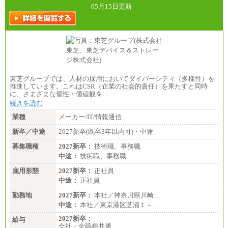
05月15日更新
東芝グループでは、人材の採用においてダイバーシティ（多様性）を
推進しています。これはCSR（企業の社会的責任）を果たすと同時
に、さまざまな個性・価値観を…
続きを読む
業種
メーカー/IT/情報通信
新卒／中途
2027新卒(既卒3年以内可)・中途
募集職種
2027新卒：
技術職、事務職
中途：
技術職、事務職
雇用形態
2027新卒：
正社員
中途：
正社員
勤務地
2027新卒：
本社／神奈川県川崎…
中途：
本社／東京港区芝浦１－…
2027新卒：
給与
全社・全職種共通