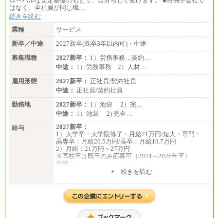
ローバルな安定基盤のもとで、自分らしく働けます。 ●特例子会社で
はなく、全社員が同じ職…
続きを読む
業種
サービス
新卒／中途
2027新卒(既卒3年以内可)・中途
募集職種
2027新卒：
1）労務事務…契約…
中途：
1）労務事務 2）人材…
雇用形態
2027新卒：
正社員/契約社員
中途：
正社員/契約社員
勤務地
2027新卒：
1）池袋 2）完…
中途：
1）池袋 2) 完全…
2027新卒：
給与
1）大学卒・大学院修了：月給21万円/短大・専門・
高専卒：月給20.5万円/高卒：月給19.7万円
2）月給：21万円～27万円
※高校卒は既卒のみ応募可（2024～2026年卒）
中途：
1）月給：21万円～25万円
+ 続きを読む
2）月給：21万円～27万円