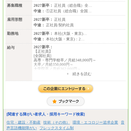
募集職種
2027新卒：
正社員（総合職）全…
中途：
①正社員（総合職）全国…
雇用形態
2027新卒：
正社員
中途：
正社員/契約社員
勤務地
2027新卒：
本社(大阪・東京)…
中途：
本社(大阪・東京)：2…
2027新卒：
給与
【正社員】
[全国社員]
高専・専門学校卒／月給348,000円～
大卒／月給350,000円～
大学院卒／月給362,000円～
[地域社員]月給295,000円～
+ 続きを読む
中途：
【正社員】
[全国社員]月給348,000円～
[地域社員]月給295,000円～
※試用期間中も給与に変更はございません
【契約社員】月給200,000円～
[関連する障がい者求人・採用キーワード検索]
住宅・建設・不動産
技術（その他）
環境・エコロジー追求企業
音
声言語機能障がい
フレックスタイム制