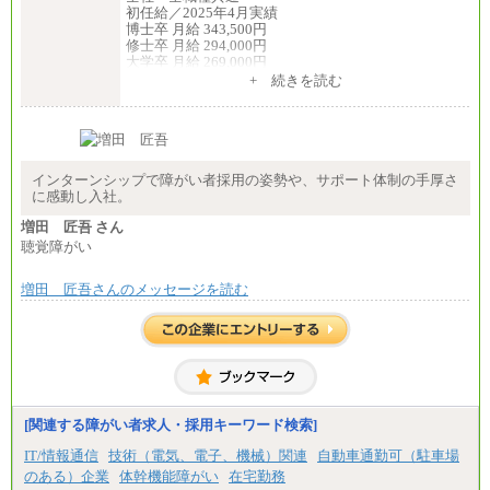
初任給／2025年4月実績
博士卒 月給 343,500円
修士卒 月給 294,000円
大学卒 月給 269,000円
※試用期間の給与に変更はございません
+ 続きを読む
中途：
経験・能力を考慮し、下記を下限として決定しま
す。
2025年新卒初任給 大学卒／月給 大学卒269,000円
インターンシップで障がい者採用の姿勢や、サポート体制の手厚さ
に感動し入社。
増田 匠吾 さん
聴覚障がい
増田 匠吾さんのメッセージを読む
[関連する障がい者求人・採用キーワード検索]
IT/情報通信
技術（電気、電子、機械）関連
自動車通勤可（駐車場
のある）企業
体幹機能障がい
在宅勤務