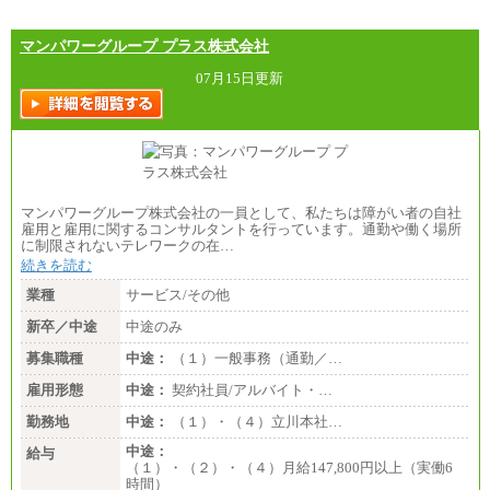
マンパワーグループ プラス株式会社
07月15日更新
マンパワーグループ株式会社の一員として、私たちは障がい者の自社
雇用と雇用に関するコンサルタントを行っています。通勤や働く場所
に制限されないテレワークの在…
続きを読む
業種
サービス/その他
新卒／中途
中途のみ
募集職種
中途：
（１）一般事務（通勤／…
雇用形態
中途：
契約社員/アルバイト・…
勤務地
中途：
（１）・（４）立川本社…
中途：
給与
（１）・（２）・（４）月給147,800円以上（実働6
時間）