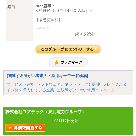
2027新卒：
給与
＜初任給（2027年4月見込み）＞
【阪急交通社】
●総合職
・大学・院卒
+ 続きを読む
月給250,000円(※1)、247,000円(※2)、242,000円
(※3)、239,000円(※4)、237,000円（※5）
・専門・短大卒
月給229,500円(※1)、226,500円(※2)、221,500円
(※3)、218,500円(※4)、216,500円（※5）
※1…東京都、埼玉県、千葉県、神奈川県
※2…大阪府、京都府、兵庫県、滋賀県
[関連する障がい者求人・採用キーワード検索]
※3…愛知県、静岡県
※4…北海道、宮城県、栃木県、群馬県、長野県、新
サービス
技術（ソフトウェア、ネットワーク）関連
フレックスタ
潟県、富山県、石川県、岡山県、広島県、山口県、
イム制を導入している企業
上肢障がい
車いす用エレベータ
香川県、福岡県
※5…青森県、鳥取県、島根県、愛媛県、高知県、大
分県、長崎県、熊本県、宮崎県、鹿児島県、沖縄
県、福島県、山形県
・月給には一律地域手当を含んだ金額を表示
株式会社ユアテック（東北電力グループ）
（一律地域手当：※1…36,000円、※2…33,000円、
※3…28,000円、※4…25,000円、※5…23,000円）
03月17日更新
・試用期間中も給与変更なし