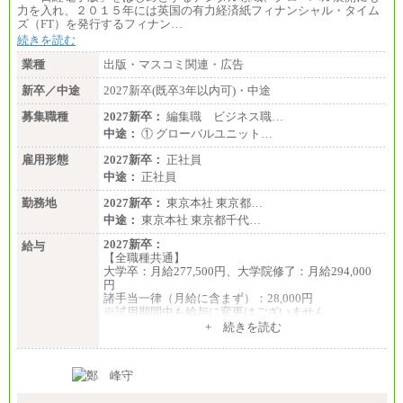
力を入れ、２０１５年には英国の有力経済紙フィナンシャル・タイム
ズ（FT）を発行するフィナン…
続きを読む
業種
出版・マスコミ関連・広告
新卒／中途
2027新卒(既卒3年以内可)・中途
募集職種
2027新卒：
編集職 ビジネス職…
中途：
① グローバルユニット…
雇用形態
2027新卒：
正社員
中途：
正社員
勤務地
2027新卒：
東京本社 東京都…
中途：
東京本社 東京都千代…
2027新卒：
給与
【全職種共通】
大学卒：月給277,500円、大学院修了：月給294,000
円
諸手当一律（月給に含まず）：28,000円
※試用期間中も給与に変更はございません
中途：
+ 続きを読む
【全職種共通】
月給370,000円～
※経験・能力等を考慮の上、当社規定により決定し
ます。
※試用期間中も給与に変更はございません。