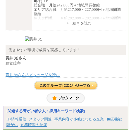
■(株)JTB
総合職 月給242,000円＋地域間調整給
エリア総合職 月給217,000～227,000円＋地域間調
整給
個人専門職 月給202,000～202,000円＋地域間調
整給
+ 続きを読む
※詳細はJTBキャリアサイトよりご確認ください。
■(株)JTB商事
総合職 月給208,000～235,000円
エリア総合職 月給180,000～205,000円＋地域手当
※詳細はJTBキャリアサイトよりご確認ください。
働きやすい環境で成長を実感しています！
■(株)JTBパブリッシング ※2027年新卒募集終了
貫井 光 さん
総合職 月給271,000円
聴覚障害
■(株)JTBビジネストラベルソリューションズ
貫井 光さんのメッセージを読む
総合職 月給220,000～230,000円＋地域間調整給
エリア総合職 月給206,000円～214,000＋地域間調
整給
※詳細はJTBキャリアサイトよりご確認ください。
■(株)JTBコミュニケーションデザイン
総合職 月給230,000円
みなし残業手当：20,000円（一律支給）※みなし
残業手当の残業時間は10.43時間。
[関連する障がい者求人・採用キーワード検索]
※超過勤務手当：みなし残業時間を超える残業時
IT/情報通信
スタッフ関連
事業内容が多岐にわたる企業
免疫機能
間に応じて、時間外手当等を支給。
障がい
勤務時間の配慮
エリアサポート職 月給188,000円