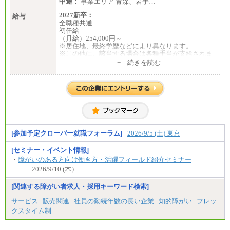
中途：
事業エリア 青森、岩手…
①月給227,000円以上
②月給212,000円以上
2027新卒：
給与
③月給172,500円以上
全職種共通
④月給23万円～37万円
初任給
⑤月給20万円～25万円
（月給）254,000円～
⑥月給33万円～48万円
※居住地、最終学歴などにより異なります。
⑦月給271,000円以上
※この他に、該当する場合は各種手当が支給されま
⑧～⑮月給200,000円〜月給400,000円
す。
+ 続きを読む
⑯月給185,000円以上
※試用期間中も給与に変更はございません。
⑰月給237,000円以上
⑱月給212,000円以上
中途：
⑲東京：月給202,000 円以上 、京都：月給193,000 円
全職種共通
以上
初任給／月給263,000円～
⑳月給205,000円以上
※居住地、年齢により異なります。
㉑月給185,000 円以上
※この他に、該当する場合は各種手当が支給されま
㉒月給185,000 円以上
す。
㉓月給224,500円以上
※試用期間中も給与に変更はございません
[参加予定クローバー就職フォーラム]
2026/9/5 (土) 東京
※全コース共通※ 能力・経験・勤務地などにより
異なります
※試用期間中も給与に変更はございません。
[セミナー・イベント情報]
・
障がいのある方向け働き方・活躍フィールド紹介セミナー
2026/9/10 (木）
[関連する障がい者求人・採用キーワード検索]
サービス
販売関連
社員の勤続年数の長い企業
知的障がい
フレッ
クスタイム制