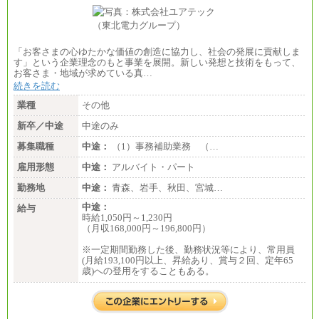
●基幹職（地域限定社員）
・大学・院卒／月給185,000 円～219,000 円 ※勤務地
により異なる。
〈東京・神奈川〉219,000 円
〈大阪・兵庫〉209,000 円
「お客さまの心ゆたかな価値の創造に協力し、社会の発展に貢献しま
〈愛知〉194,500 円 〈福岡〉1
す」という企業理念のもと事業を展開。新しい発想と技術をもって、
85,000 円
お客さま・地域が求めている真…
続きを読む
・専門・短大卒／月給185,000 円～210,000 円 ※勤務
地により異なる。
業種
その他
〈東京・神奈川〉210,000 円
〈大阪・兵庫〉200,000 円
新卒／中途
中途のみ
〈愛知〉194,500 円 〈福
岡〉185,000円
募集職種
中途：
（1）事務補助業務 （…
※基本給のみ（地域手当なし）
雇用形態
中途：
アルバイト・パート
※試用期間中も給与変更なし
中途：
勤務地
中途：
青森、岩手、秋田、宮城…
【阪急交通社】
中途：
◆正社員/総合職
給与
時給1,050円～1,230円
月給250,000円～(※1)、247,000円～(※2)、242,000円
（月収168,000円～196,800円）
～(※3)、239,000円～(※4)、237,000円～（※5）
・月給は一律地域手当を含んだ金額を表示
※一定期間勤務した後、勤務状況等により、常用員
（※1…36,000円、※2…33,000円、※3…28,000円、
(月給193,100円以上、昇給あり、賞与２回、定年65
※4…25,000円、※5…23,000円）
歳)への登用をすることもある。
・試用期間中も給与変更なし
◆正社員/基幹職
〈東京・神奈川〉月給219,000 円～ 〈大阪・兵庫〉
月給209,000 円～