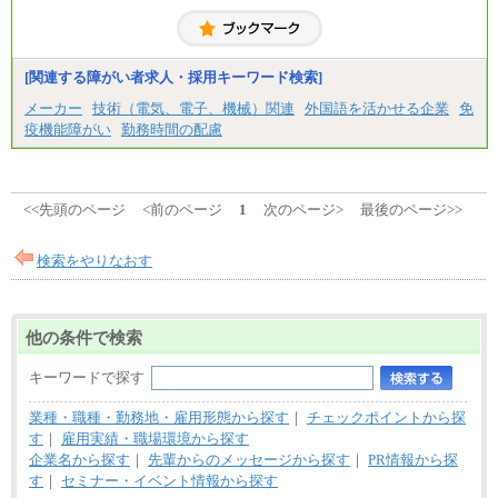
中途：
＜募集各社・全職種共通＞
月給21万円以上～
※試用期間中の給与に変更はありません。
[関連する障がい者求人・採用キーワード検索]
※経験・能力を考慮し、当社規定により決定いたし
メーカー
技術（電気、電子、機械）関連
外国語を活かせる企業
免
ます。
疫機能障がい
勤務時間の配慮
<<先頭のページ
<前のページ
1
次のページ>
最後のページ>>
検索をやりなおす
他の条件で検索
キーワードで探す
業種・職種・勤務地・雇用形態から探す
｜
チェックポイントから探
す
｜
雇用実績・職場環境から探す
企業名から探す
｜
先輩からのメッセージから探す
｜
PR情報から探
す
｜
セミナー・イベント情報から探す