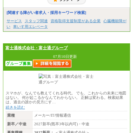
[関連する障がい者求人・採用キーワード検索]
サービス
スタッフ関連
資格取得支援制度がある企業
心臓機能障が
い
車いす用エレベータ
富士通株式会社・富士通グループ
07月10日更新
スマホが、なんでも教えてくれる時代。 でも、これからの未来に地図
はない。 何が起こるかなんてわからない。 正解は変わる。検索結果
は、過去の誰かの見方にす…
続きを読む
業種
メーカー/IT/情報通信
新卒／中途
2027新卒(既卒3年以内可)・中途
募集職種
2027新卒：
＜富士通株式会社＞…