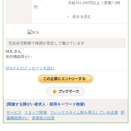
月給191,000円以上（実働7.5時
間）
（３）月給191,000円以上（実働7.5時間）
+ 続きを読む
（５）月給147,800円以上（実働6時間）
-----
時給 1,226円（実働4.5時間）
※基本給に加算して以下手当有（いずれも時
間額換算額）
完全在宅勤務で体調が安定して働けています
・退職金相当手当 37円
・賞与相当手当 127円
M.K さん
合計時給額 1,390円
体幹機能障がい
※全ての求人において試用期間中も給与に変更はご
M.Kさんのメッセージを読む
ざいません。
[関連する障がい者求人・採用キーワード検索]
サービス
スタッフ関連
フレックスタイム制を導入している企業
肝
臓機能障がい
産業医の設置