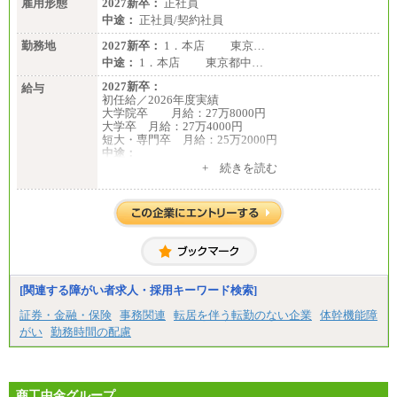
雇用形態
2027新卒：
正社員
中途：
正社員/契約社員
勤務地
2027新卒：
1．本店 東京…
中途：
1．本店 東京都中…
2027新卒：
給与
初任給／2026年度実績
大学院卒 月給：27万8000円
大学卒 月給：27万4000円
短大・専門卒 月給：25万2000円
中途：
（１）（２）共通
+ 続きを読む
月給：24万0000円～34万8420円
※職務経験等を考慮し決定いたします。
※試用期間中も給与に変更はございません
[関連する障がい者求人・採用キーワード検索]
証券・金融・保険
事務関連
転居を伴う転勤のない企業
体幹機能障
がい
勤務時間の配慮
商工中金グループ