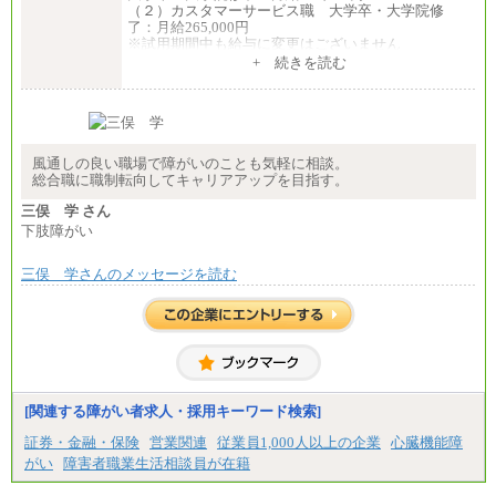
（２）カスタマーサービス職 大学卒・大学院修
了：月給265,000円
※試用期間中も給与に変更はございません
+ 続きを読む
風通しの良い職場で障がいのことも気軽に相談。
総合職に職制転向してキャリアアップを目指す。
三俣 学 さん
下肢障がい
三俣 学さんのメッセージを読む
[関連する障がい者求人・採用キーワード検索]
証券・金融・保険
営業関連
従業員1,000人以上の企業
心臓機能障
がい
障害者職業生活相談員が在籍