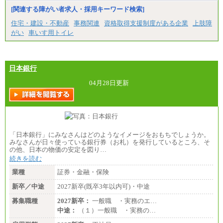
■特定職員※
[関連する障がい者求人・採用キーワード検索]
大学院卒/月給234,000円～263,000円
大学卒/月給219,000円～246,000円
住宅・建設・不動産
事務関連
資格取得支援制度がある企業
上肢障
短大・高専卒/月給197,000円～222,000円
がい
車いす用トイレ
※拠点型職員、特定職員の給与は、生活の拠点が定
まることによるメリットおよび地域ごとの生計費な
どの地域差指数を勘案して拠点ごとに定めていま
す。
日本銀行
中途：
全職種共通
04月28日更新
月給制
226,600円～390,100円（勤務地域等により異なりま
す）
・ご経験やスキルを考慮し、選考の中で決定いたし
ます。
・試用期間中も同額支給します。
「日本銀行」にみなさんはどのようなイメージをおもちでしょうか。
みなさんが日々使っている銀行券（お札）を発行しているところ、そ
の他、日本の物価の安定を図り…
続きを読む
業種
証券・金融・保険
新卒／中途
2027新卒(既卒3年以内可)・中途
募集職種
2027新卒：
一般職 ・実務のエ…
中途：
（１）一般職 ・実務の…