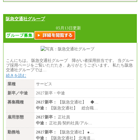
阪急交通社グループ
05月13日更新
こんにちは。 阪急交通社グループ 障がい者採用担当です。 当グルー
プ採用ページをご覧いただたき、ありがとうございます。 私たち阪急
交通社グループでは…
続きを読む
業種
サービス
新卒／中途
2027新卒・中途
募集職種
2027新卒：
【阪急交通社】 ◆…
中途：
【阪急交通社】 総合職…
雇用形態
2027新卒：
正社員
中途：
正社員/契約社員/アル…
勤務地
2027新卒：
【阪急交通社】 ●…
中途：
【阪急交通社】 北海道…