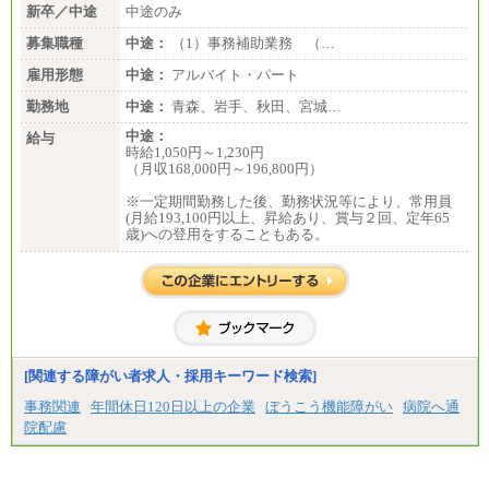
新卒／中途
中途のみ
募集職種
中途：
（1）事務補助業務 （…
雇用形態
中途：
アルバイト・パート
勤務地
中途：
青森、岩手、秋田、宮城…
中途：
給与
時給1,050円～1,230円
（月収168,000円～196,800円）
※一定期間勤務した後、勤務状況等により、常用員
(月給193,100円以上、昇給あり、賞与２回、定年65
歳)への登用をすることもある。
[関連する障がい者求人・採用キーワード検索]
事務関連
年間休日120日以上の企業
ぼうこう機能障がい
病院へ通
院配慮