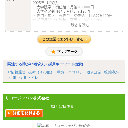
2025年4月実績
・大学院卒／初任給：月給262,000円
・大学卒／初任給：月給249,120円
・専門・短大・高専卒／初任給：月給229,120円
※試用期間中も給与に変更はございません
中途：
+ 続きを読む
月給195,070円以上
※試用期間中(2ヶ月間)も給与等に変更はございませ
ん
※給与額は、経験、能力を考慮し決定致します。
[関連する障がい者求人・採用キーワード検索]
IT/情報通信
技術（その他）
環境・エコロジー追求企業
聴覚障が
い
車いす用トイレ
リコージャパン株式会社
02月17日更新