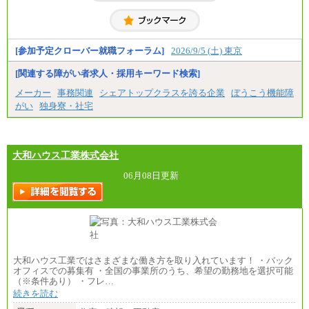
千葉／1,290円～、東京／1,390円～、埼玉/1,315円
〈愛知〉月給194,500 円～ 〈福岡〉月給185,000 円～
～、
・一律地域手当なし
神奈川/1,390円～、静岡/1,240円～、滋賀/1,220円
・試用期間中も給与変更なし
～、
愛知/1,290円～
◆契約社員
[参加予定クローバー就職フォーラム]
2026/9/5 (土) 東京
※正社員・契約社員登用制度あり
月給187,500円～(※1)、184,000円～(※2)、180,500円
※上記給与をベースにスキル・経験に応じて、決定
～(※3)、170,500～(※4)、168,000円～（※5）
[関連する障がい者求人・採用キーワード検索]
します。
※試用期間中も給与に変更はございません
※1…東京都、埼玉県、千葉県、神奈川県
メーカー
事務関連
シェアトップクラスを誇る企業
ぼうこう機能障
※2…大阪府、京都府、兵庫県、滋賀県
がい
独身寮・社宅
※3…愛知県、静岡県
※4…北海道、宮城県、栃木県、群馬県、長野県、新
潟県、富山県、石川県、岡山県、広島県、山口県、
香川県、福岡県
※5…青森県、鳥取県、島根県、愛媛県、高知県、大
大和ハウス工業株式会社
分県、長崎県、熊本県、宮崎県、鹿児島県、沖縄
県、福島県、山形県
06月08日更新
◆パート・アルバイト
時給制：最低時給額 1,050円～ ※勤務地により異な
る。
【エアサーブ】
月給223,000円～
・試用期間中も給与変更なし
大和ハウス工業ではさまざまな働き方を取り入れています！ ・バック
オフィスでの募集有 ・全国の事業所のうち、希望の勤務地を選択可能
（※条件あり） ・フレ…
続きを読む