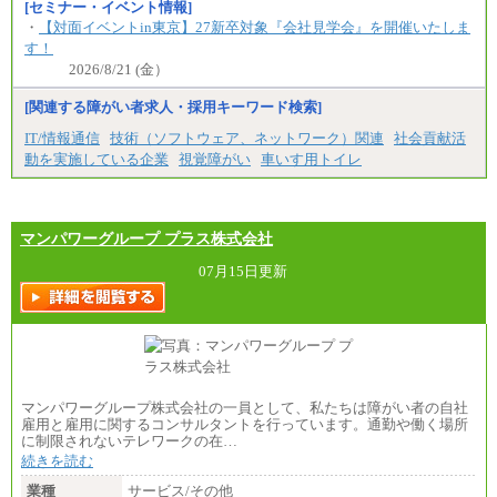
[セミナー・イベント情報]
・
【対面イベントin東京】27新卒対象『会社見学会』を開催いたしま
す！
2026/8/21 (金）
[関連する障がい者求人・採用キーワード検索]
IT/情報通信
技術（ソフトウェア、ネットワーク）関連
社会貢献活
動を実施している企業
視覚障がい
車いす用トイレ
マンパワーグループ プラス株式会社
07月15日更新
マンパワーグループ株式会社の一員として、私たちは障がい者の自社
雇用と雇用に関するコンサルタントを行っています。通勤や働く場所
に制限されないテレワークの在…
続きを読む
業種
サービス/その他