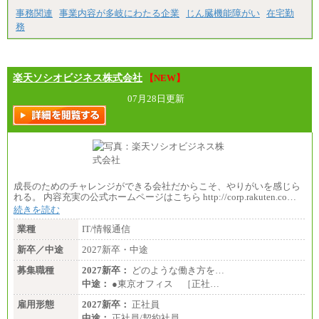
事務関連
事業内容が多岐にわたる企業
じん臓機能障がい
在宅勤
務
楽天ソシオビジネス株式会社
【NEW】
07月28日更新
成長のためのチャレンジができる会社だからこそ、やりがいを感じら
れる。 内容充実の公式ホームページはこちら http://corp.rakuten.co…
続きを読む
業種
IT/情報通信
新卒／中途
2027新卒・中途
募集職種
2027新卒：
どのような働き方を…
中途：
●東京オフィス ［正社…
雇用形態
2027新卒：
正社員
中途：
正社員/契約社員