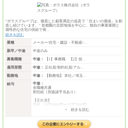
●基幹職（地域限定社員）
・大学・院卒／月給185,000 円～219,000 円 ※勤務地
により異なる。
〈東京・神奈川〉219,000 円
〈大阪・兵庫〉209,000 円
“ポラスグループは、徹底した顧客満足の追及で「住まいの価値」を創
〈愛知〉194,500 円 〈福岡〉1
造し続けています。” 首都圏の北部地域を中心に、独自の事業展開と
85,000 円
個性的な住宅の供給で発…
続きを読む
・専門・短大卒／月給185,000 円～210,000 円 ※勤務
地により異なる。
業種
メーカー/住宅・建設・不動産/…
〈東京・神奈川〉210,000 円
〈大阪・兵庫〉200,000 円
新卒／中途
中途のみ
〈愛知〉194,500 円 〈福
岡〉185,000円
募集職種
中途：
【1】事務職 【2】技…
※基本給のみ（地域手当なし）
雇用形態
中途：
正社員/契約社員/アル…
※試用期間中も給与変更なし
中途：
勤務地
中途：
【勤務地】 本社／埼玉…
【阪急交通社】
中途：
◆正社員/総合職
給与
全職種共通
月給250,000円～(※1)、247,000円～(※2)、242,000円
初任給（別途諸手当あり）
～(※3)、239,000円～(※4)、237,000円～（※5）
・月給は一律地域手当を含んだ金額を表示
【正社員】
（※1…36,000円、※2…33,000円、※3…28,000円、
月給 26万4000円〜28万7000円
※4…25,000円、※5…23,000円）
・試用期間中も給与変更なし
+ 続きを読む
【契約社員】
月給 21万6300円〜27万1200円
◆正社員/基幹職
〈東京・神奈川〉月給219,000 円～ 〈大阪・兵庫〉
【アルバイト・パート・時給制】
月給209,000 円～