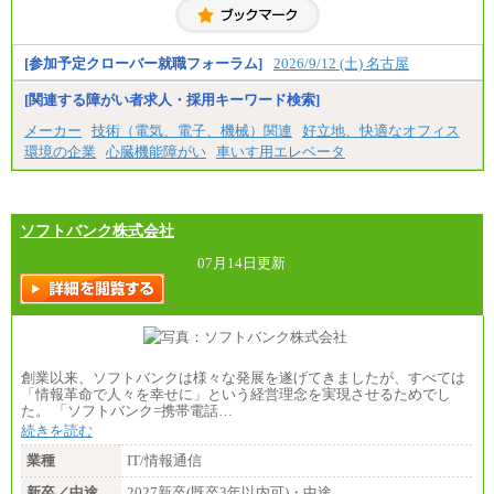
・高専卒（専攻科）／月給206,400円
・高専卒（本科）月給197,800円
・短大卒／月給197,800円
・専門卒（2年）／月給197,800円
[参加予定クローバー就職フォーラム]
2026/9/12 (土) 名古屋
※試用期間中も給与に変更はございません。
[関連する障がい者求人・採用キーワード検索]
中途：
メーカー
技術（電気、電子、機械）関連
好立地、快適なオフィス
（１）（２）
環境の企業
心臓機能障がい
車いす用エレベータ
月給：270,000円～
想定年収：490万円～1,100万円
年収例：
・610万円/28歳・月給34万円
・1,090万円/38歳・月給59万円 *残業代・家族手当
ソフトバンク株式会社
対象外
07月14日更新
（３）
月給：190,000円～
想定年収：340万円～610万円
年収例：
・460万円/28歳・月給26万円
・520万円/32歳・月給29万円
創業以来、ソフトバンクは様々な発展を遂げてきましたが、すべては
（４）
「情報革命で人々を幸せに」という経営理念を実現させるためでし
月給：201,000円～
た。 「ソフトバンク=携帯電話…
想定年収：360万円～680万円
続きを読む
年収例：
・520万円/32歳・月給29万円
業種
IT/情報通信
年収例は賞与含む、残業代・家族手当含まず
新卒／中途
2027新卒(既卒3年以内可)・中途