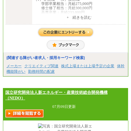
学部卒業相当：月給275,000円
修士修了相当：月給300,000円
高専卒業：月給233,000円
+ 続きを読む
（3）業務職
大学院修了・大学卒業：月給21万円
短期大学・専門学校（2年制）卒業：月給20万円
※博士修了の方については、専門性や担当業務を考
慮して給与を決定いたします
※試用期間中も給与に変更はございません
中途：
（1）事務職（総合職・正社員） （2）技術職（総
[関連する障がい者求人・採用キーワード検索]
合職・正社員）
月給 208,000円以上
メーカー
クリエイティブ関連
株式上場または上場予定の企業
体幹
経験、能力等を考慮し、弊社規定により決定
機能障がい
勤務時間の配慮
試用期間中も給与に変更はございません
（3）技能職（正社員）
基本給
月給 182,400円以上
国立研究開発法人新エネルギー・産業技術総合開発機構
（NEDO）
07月09日更新