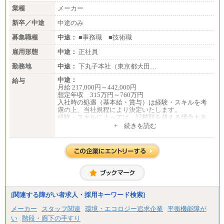
業種
メーカー
新卒／中途
中途のみ
募集職種
中途：
■事務職 ■技術職
雇用形態
中途：
正社員
勤務地
中途：
下丸子本社（東京都大田…
中途：
給与
月給 217,000円～442,000円
想定年収 315万円～760万円
入社時の処遇（基本給・賞与）は経験・スキルを考
慮の上、当社規程により決定いたします。
経験・スキルによっては、記載額を超える場合もあ
ります。
+ 続きを読む
※試用期間中も給与に変更はございません。
[関連する障がい者求人・採用キーワード検索]
メーカー
スタッフ関連
環境・エコロジー追求企業
平衡機能障が
い
階段・廊下の手すり