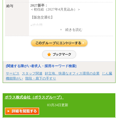
2027新卒：
給与
＜初任給（2027年4月見込み）＞
【阪急交通社】
●総合職
・大学・院卒
+ 続きを読む
月給250,000円(※1)、247,000円(※2)、242,000円
(※3)、239,000円(※4)、237,000円（※5）
・専門・短大卒
月給229,500円(※1)、226,500円(※2)、221,500円
(※3)、218,500円(※4)、216,500円（※5）
※1…東京都、埼玉県、千葉県、神奈川県
※2…大阪府、京都府、兵庫県、滋賀県
[関連する障がい者求人・採用キーワード検索]
※3…愛知県、静岡県
※4…北海道、宮城県、栃木県、群馬県、長野県、新
サービス
スタッフ関連
好立地、快適なオフィス環境の企業
じん臓
潟県、富山県、石川県、岡山県、広島県、山口県、
機能障がい
階段・廊下の手すり
香川県、福岡県
※5…青森県、鳥取県、島根県、愛媛県、高知県、大
分県、長崎県、熊本県、宮崎県、鹿児島県、沖縄
県、福島県、山形県
・月給には一律地域手当を含んだ金額を表示
ポラス株式会社（ポラスグループ）
（一律地域手当：※1…36,000円、※2…33,000円、
※3…28,000円、※4…25,000円、※5…23,000円）
03月24日更新
・試用期間中も給与変更なし