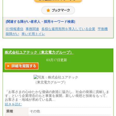
[関連する障がい者求人・採用キーワード検索]
IT/情報通信
事務関連
多様な雇用形態を導入している企業
平衡機
能障がい
車いす用トイレ
株式会社ユアテック（東北電力グループ）
03月17日更新
「お客さまの心ゆたかな価値の創造に協力し、社会の発展に貢献しま
す」という企業理念のもと事業を展開。新しい発想と技術をもって、
お客さま・地域が求めている真…
続きを読む
業種
その他