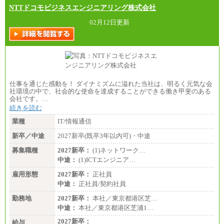
NTTドコモビジネスエンジニアリング株式会社
02月12日更新
仕事を通じた感動を！ ダイナミズムに溢れた当社は、明るく元気な会
社環境の中で、社会的な使命を達成することができる働き甲斐のある
会社です。…
続きを読む
業種
IT/情報通信
新卒／中途
2027新卒(既卒3年以内可)・中途
募集職種
2027新卒：
(1)ネットワーク…
中途：
(1)ICTエンジニア…
雇用形態
2027新卒：
正社員
中途：
正社員/契約社員
勤務地
2027新卒：
本社／東京都港区芝…
中途：
本社／東京都港区芝浦1…
2027新卒：
給与