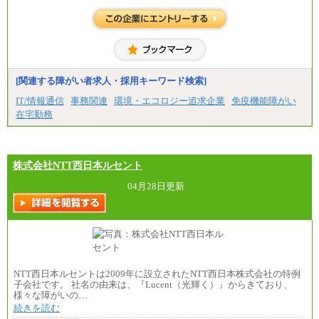
中途：
基本月給／20万5000円以上(正社員・準社員）
※経験、能力を考慮の上、当社規定により優遇
いたします
※自己成長支援金(10,000円）を含む
※別途、Workstyle支援金(月額4,000円）
[関連する障がい者求人・採用キーワード検索]
IT/情報通信
事務関連
環境・エコロジー追求企業
免疫機能障がい
在宅勤務
株式会社NTT西日本ルセント
04月28日更新
NTT西日本ルセントは2009年に設立されたNTT西日本株式会社の特例
子会社です。 社名の由来は、『Lucent（光輝く）』からきており、
様々な障がいの…
続きを読む