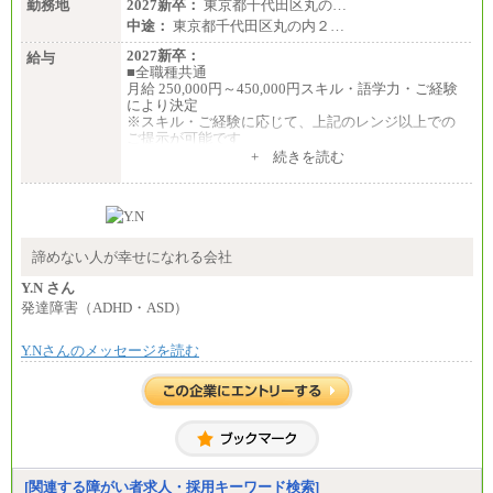
勤務地
2027新卒：
東京都千代田区丸の…
中途：
東京都千代田区丸の内２…
2027新卒：
給与
■全職種共通
月給 250,000円～450,000円スキル・語学力・ご経験
により決定
※スキル・ご経験に応じて、上記のレンジ以上での
ご提示が可能です
※短時間勤務制度(週３０時間）を利用しない場合の
+ 続きを読む
月給となります
中途：
■全職種共通
月給 250,000円～450,000円スキル・語学力・ご経験
により決定
※スキル・ご経験に応じて、上記のレンジ以上での
諦めない人が幸せになれる会社
ご提示が可能です
※短時間勤務制度(週３０時間）を利用しない場合の
Y.N さん
月給となります
発達障害（ADHD・ASD）
Y.Nさんのメッセージを読む
[関連する障がい者求人・採用キーワード検索]