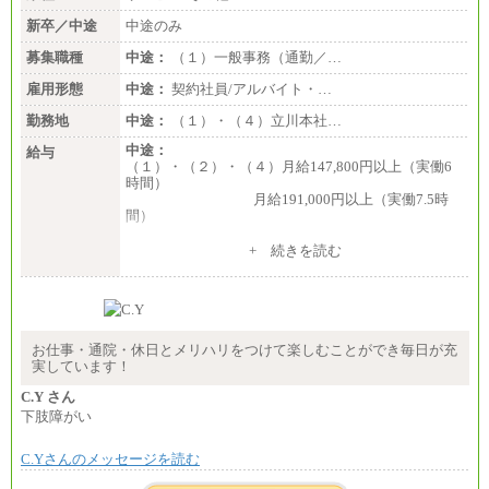
新卒／中途
中途のみ
募集職種
中途：
（１）一般事務（通勤／…
雇用形態
中途：
契約社員/アルバイト・…
勤務地
中途：
（１）・（４）立川本社…
中途：
給与
（１）・（２）・（４）月給147,800円以上（実働6
時間）
月給191,000円以上（実働7.5時
間）
（３）月給191,000円以上（実働7.5時間）
+ 続きを読む
（５）月給147,800円以上（実働6時間）
-----
時給 1,226円（実働4.5時間）
※基本給に加算して以下手当有（いずれも時
間額換算額）
お仕事・通院・休日とメリハリをつけて楽しむことができ毎日が充
・退職金相当手当 37円
実しています！
・賞与相当手当 127円
合計時給額 1,390円
C.Y さん
下肢障がい
※全ての求人において試用期間中も給与に変更はご
ざいません。
C.Yさんのメッセージを読む