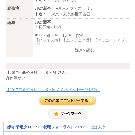
勤務地
2027新卒：
■東京オフィス （…
中途：
・東京（東京都世田谷区…
2027新卒：
給与
・初任給 / 月給
専門・短大卒、4大卒、院卒
【ビジネス職】【エンジニア職】【クリエイティブ
職】
一律：225,000円
+ 続きを読む
※試用期間中も給与に変更はございません 。
中途：
①月給：270,000円～320,000円
②④⑦⑩月給：225,000円～270,000円
【2017年新卒入社】 K・M さん
③月給：250,000円～300,000円
身体障がい
⑤⑥月給：225,000円～300,000円
⑧月給：240,000円～285,000円
【2017年新卒入社】 K・M さんのメッセージを読む
⑨月給：250,000円～330,000円
※経験、能力等を考慮の上、当社規定により決定
※試用期間中も給与に変更はございません。
[参加予定クローバー就職フォーラム]
2026/9/5 (土) 東京