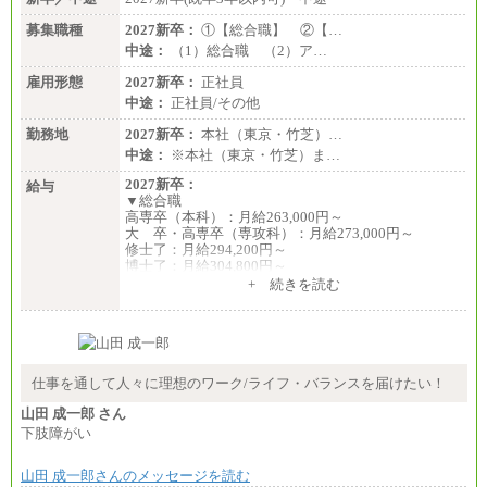
※キャリアや能力等を考慮の上、当社規定により確
募集職種
2027新卒：
①【総合職】 ②【…
定します
中途：
（1）総合職 （2）ア…
※残業手当：別途支給
※固定給に固定残業代含まず
雇用形態
2027新卒：
正社員
※試用期間中も給与に変更なし
中途：
正社員/その他
勤務地
2027新卒：
本社（東京・竹芝）…
中途：
※本社（東京・竹芝）ま…
2027新卒：
給与
▼総合職
高専卒（本科）：月給263,000円～
大 卒・高専卒（専攻科）：月給273,000円～
修士了：月給294,200円～
博士了：月給304,800円～
+ 続きを読む
※卓越した能力、高度な技術や実績をお持ちの方
で、それらを入社後の実業務において発揮できると
認められる場合は、 上記の給与に関わらず個別設定
することがあります
▼アソシエイト職
仕事を通して人々に理想のワーク/ライフ・バランスを届けたい！
月給235,000円
山田 成一郎 さん
全職種2025年度実績
下肢障がい
※営業職に支給するインセンティブは除く
山田 成一郎さんのメッセージを読む
※試用期間中も給与に変更はございません