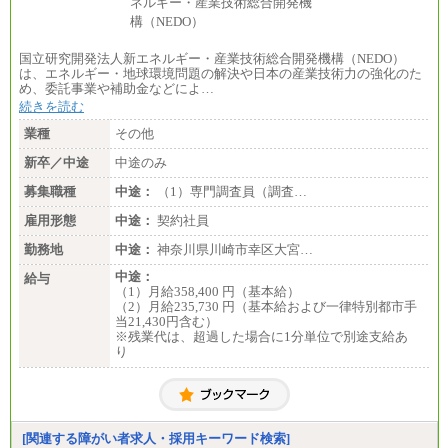
国立研究開発法人新エネルギー・産業技術総合開発機構（NEDO）
は、エネルギー・地球環境問題の解決や日本の産業技術力の強化のた
め、委託事業や補助金などによ…
続きを読む
業種
その他
新卒／中途
中途のみ
募集職種
中途：
（1）専門調査員（調査…
雇用形態
中途：
契約社員
勤務地
中途：
神奈川県川崎市幸区大宮…
中途：
給与
（1）月給358,400 円（基本給）
（2）月給235,730 円（基本給および一律特別都市手
当21,430円含む）
※残業代は、超過した場合に1分単位で別途支給あ
り
[関連する障がい者求人・採用キーワード検索]