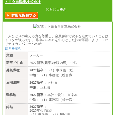
トヨタ自動車株式会社
06月30日更新
一人ひとりの考える力を尊重し、全員参加で変革を進めていくことは
トヨタの強みです。 昨今のCASE を中心とした技術革新により、モビ
リティカンパニーへの転…
続きを読む
業種
メーカー
新卒／中途
2027新卒(既卒3年以内可)・中途
募集職種
2027新卒：
（1）事務職 （総…
中途：
（1）事務職（総合職・…
雇用形態
2027新卒：
正社員
中途：
正社員
勤務地
2027新卒：
本社：愛知 東京本…
中途：
（1）事務職（総合職・…
2027新卒：
給与
2025年4月実績
（1）事務職 （2）技術職