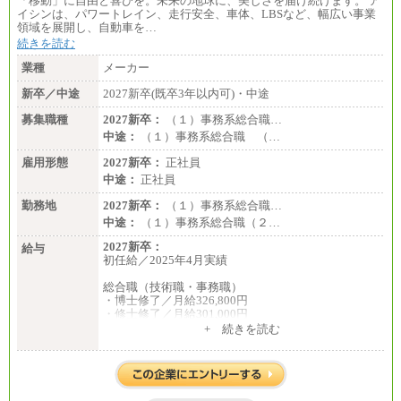
「移動」に自由と喜びを。未来の地球に、美しさを届け続けます。 ア
イシンは、パワートレイン、走行安全、車体、LBSなど、幅広い事業
領域を展開し、自動車を…
続きを読む
業種
メーカー
新卒／中途
2027新卒(既卒3年以内可)・中途
募集職種
2027新卒：
（１）事務系総合職…
中途：
（１）事務系総合職 （…
雇用形態
2027新卒：
正社員
中途：
正社員
勤務地
2027新卒：
（１）事務系総合職…
中途：
（１）事務系総合職（２…
2027新卒：
給与
初任給／2025年4月実績
総合職（技術職・事務職）
・博士修了／月給326,800円
・修士修了／月給301,000円
・大学卒／月給282,000円
+ 続きを読む
・高専卒（専攻科）／月給282,000円
・高専卒（本科）／月給256,000円
一般事務職
・博士修了、修士修了、大学卒／月給206,400円