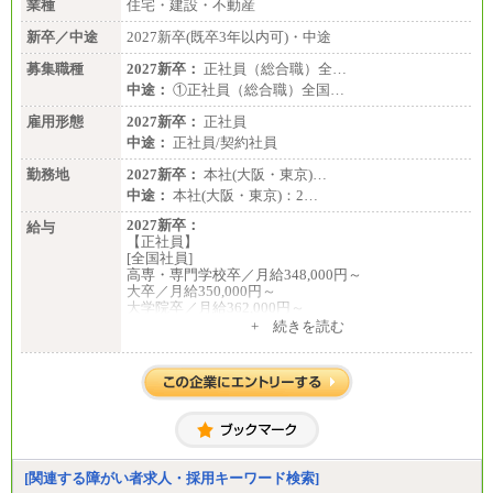
業種
住宅・建設・不動産
新卒／中途
2027新卒(既卒3年以内可)・中途
募集職種
2027新卒：
正社員（総合職）全…
中途：
①正社員（総合職）全国…
雇用形態
2027新卒：
正社員
中途：
正社員/契約社員
勤務地
2027新卒：
本社(大阪・東京)…
中途：
本社(大阪・東京)：2…
2027新卒：
給与
【正社員】
[全国社員]
高専・専門学校卒／月給348,000円～
大卒／月給350,000円～
大学院卒／月給362,000円～
[地域社員]月給295,000円～
+ 続きを読む
中途：
【正社員】
[全国社員]月給348,000円～
[地域社員]月給295,000円～
※試用期間中も給与に変更はございません
【契約社員】月給200,000円～
[関連する障がい者求人・採用キーワード検索]