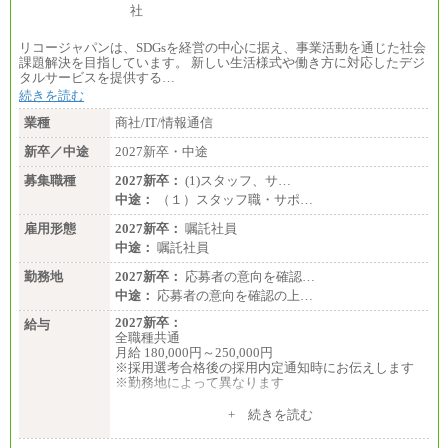
リコージャパンは、SDGsを経営の中心に据え、事業活動を通じた社会
課題解決を目指しています。 新しい生活様式や働き方に対応したデジ
タルサービスを提供する…
続きを読む
業種
商社/IT/情報通信
新卒／中途
2027新卒・中途
募集職種
2027新卒：
(1)スタッフ、サ…
中途：
（１）スタッフ職・サポ…
雇用形態
2027新卒：
嘱託社員
中途：
嘱託社員
勤務地
2027新卒：
応募者の意向を確認…
中途：
応募者の意向を確認の上…
2027新卒：
給与
全職種共通
月給 180,000円～250,000円
※採用選考合格後の採用内定通知時にお伝えします
※勤務地によって異なります
中途：
+ 続きを読む
全職種共通
月給 200,000円～250,000円