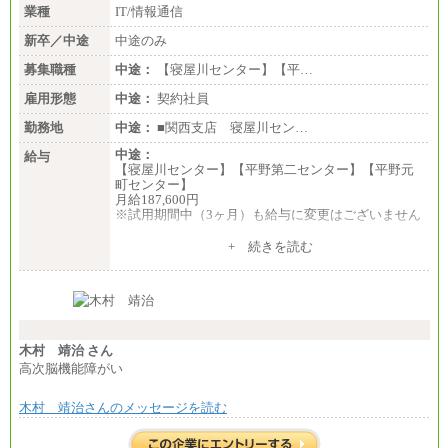
業種
IT/情報通信
新卒／中途
中途のみ
募集職種
中途：
【寝屋川センター】【平…
雇用形態
中途：
契約社員
勤務地
中途：
■関西支店 寝屋川セン…
中途：
給与
【寝屋川センター】【平野第二センター】【平野元
町センター】
月給187,600円
※試用期間中（3ヶ月）も給与に変更はございません
+ 続きを読む
【システム開発担当】
月給187,600円～
※スキル・資格・経験を考慮の上決定します。
※試用期間中（3ヶ月）も給与に変更はございません
木村 靖治 さん
高次脳機能障がい
木村 靖治さんのメッセージを読む