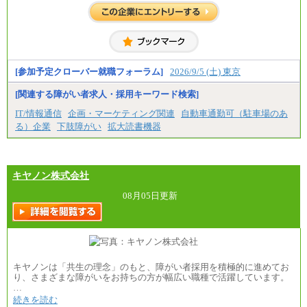
入社時の処遇は経験・能力を考慮の上、当社規程に
より決定します。
具体的な金額は採用選考合格後に採用内定通知時に
お伝えします。
[参加予定クローバー就職フォーラム]
2026/9/5 (土) 東京
[関連する障がい者求人・採用キーワード検索]
IT/情報通信
企画・マーケティング関連
自動車通勤可（駐車場のあ
る）企業
下肢障がい
拡大読書機器
キヤノン株式会社
08月05日更新
キヤノンは「共生の理念」のもと、障がい者採用を積極的に進めてお
り、さまざまな障がいをお持ちの方が幅広い職種で活躍しています。
…
続きを読む