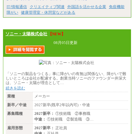
IT/情報通信
クリエイティブ関連
外国語を活かせる企業
免疫機能
障がい
健康管理室・休憩室などがある
ソニー・太陽株式会社
【NEW】
08月05日更新
「ソニーの製品をつくる」事に障がいの有無は関係ない、障がいで難
しいところは会社が配慮する。創業当時ソニーのファウンダー井深大
は、ソニー・太陽が理念として…
続きを読む
業種
メーカー
新卒／中途
2027新卒(既卒2年以内可)・中途
募集職種
2027新卒：
①技術職 ②事務職
中途：
①技術職 ②製造職 ③…
雇用形態
2027新卒：
正社員
中途：
正社員