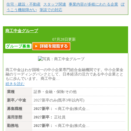
住宅・建設・不動産
スタッフ関連
事業内容が多岐にわたる企業
ぼ
うこう機能障がい
筆談での対応
商工中金グループ
07月28日更新
商工中金はわが国唯一の中小企業専門総合金融機関です。中小企業金
融のリーディングバンクとして、日本経済の活力である中小企業とと
もに歩んでいます。 商工中金…
続きを読む
業種
証券・金融・保険/その他
新卒／中途
2027新卒のみ(既卒3年以内可)
募集職種
2027新卒：
＜商工中金(株式会…
雇用形態
2027新卒：
正社員
勤務地
2027新卒：
＜商工中金(株式会…