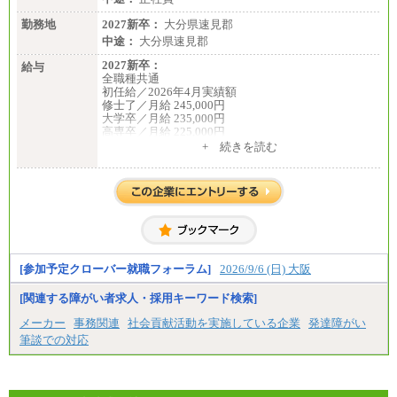
勤務地
2027新卒：
大分県速見郡
中途：
大分県速見郡
2027新卒：
給与
全職種共通
初任給／2026年4月実績額
修士了／月給 245,000円
大学卒／月給 235,000円
高専卒／月給 225,000円
短大卒／月給 210,000円
+ 続きを読む
専門卒／月給 210,000円
※試用期間中も給与に変更はございません
※博士課程修了者は修士卒の金額を最低額とし、経
験・能力を考慮のうえ、当社規程に基づき決定いた
します
中途：
全職種共通
月給200,000円～350,000円
基本給は能力、過去の職歴を考慮の上、当社規定に
[参加予定クローバー就職フォーラム]
2026/9/6 (日) 大阪
基づき決定します。
※試用期間中も給与に変更はございません
[関連する障がい者求人・採用キーワード検索]
メーカー
事務関連
社会貢献活動を実施している企業
発達障がい
筆談での対応