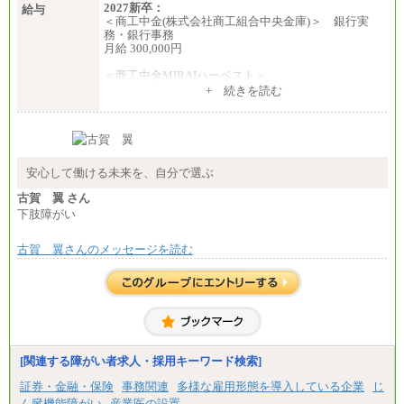
2027新卒：
給与
＜商工中金(株式会社商工組合中央金庫)＞ 銀行実
務・銀行事務
月給 300,000円
＜商工中金MIRAIハーベスト＞
月給 230,000円
+ 続きを読む
※試用期間中も給与に変更はございません
安心して働ける未来を、自分で選ぶ
古賀 翼 さん
下肢障がい
古賀 翼さんのメッセージを読む
[関連する障がい者求人・採用キーワード検索]
証券・金融・保険
事務関連
多様な雇用形態を導入している企業
じ
ん臓機能障がい
産業医の設置