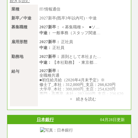
続きを読む
短大・専門3年制卒：225,300円
短大・専門2年制卒：212,600円
業種
IT/情報通信
専門1年制卒：202,900円
中途：
新卒／中途
2027新卒(既卒3年以内可)・中途
【全職種共通】
〔正社員〕
募集職種
2027新卒：
＜募集職種＞ ■ソ…
月給212,900円～330,000円
中途：
一般事務（スタッフ関連…
※実務経験に応じてご相談させていただきます
（上記金額を超える可能性あり）
雇用形態
2027新卒：
正社員
※職種8）を除き、正社員の場合勤務地は本社の
中途：
正社員
みとなります
※交通費：月5万円まで
勤務地
2027新卒：
原則として本社また…
〔契約社員〕
中途：
【本社勤務】 ・東京都…
札幌 ：時給1,100円～1,450円
2027新卒：
東京 ：時給1,226円～1,400円
給与
全職種共通
横浜 ：時給1,225円～
■初任給月給（2026年4月末予定）※
川口 ：時給1,150円～
修士了_本社：312,000円_支店：266,620円
大阪 ：時給1,177円～1,400円
大学卒_本社：300,000円_支店：254,620円
佐世保：時給1,035円～
専門・高専卒_本社：282,000円_支店：236,620
沖縄 ：時給1,025円～1,350円
円
※給与は実務経験・職種・配属部署によって異
+ 続きを読む
なります
※専門性に応じた高い給与水準の採用も実施
※交通費：月5万円まで
中途：
月給（本社）：213,030円＋諸手当
日本銀行
04月28日更新
月給（支店）：164,920円～189,700円＋諸手当
※試用期間中も給与に変更はございません。
※上記はフルタイム勤務で残業ゼロの場合の標
準的な月額モデルとして掲載。