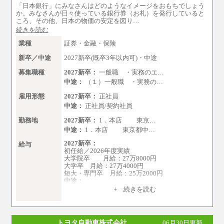
※上記のほか、ボーナス支給あり
「日本銀行」にみなさんはどのようなイメージをおもちでしょう
年収（本社）：330万～380万（フルタイムで標
か。みなさんが日々使っている銀行券（お札）を発行していると
準的なボーナス込みの金額です。上限金額は全
ころ、その他、日本の物価の安定を図り…
社平均20時間の残業込み）
続きを読む
年収（支店）：260万～340万（フルタイムで標
準的なボーナス込みの金額です。上限金額は全
業種
証券・金融・保険
社平均20時間の残業込み）
※年1回評価に応じて昇給有り。(上限あり)
新卒／中途
2027新卒(既卒3年以内可)・中途
※雇用形態についての補足：事務系職務限定の
正社員となります
募集職種
2027新卒：
一般職 ・実務のエ…
中途：
（１）一般職 ・実務の…
雇用形態
2027新卒：
正社員
中途：
正社員/契約社員
勤務地
2027新卒：
1．本店 東京…
中途：
1．本店 東京都中…
2027新卒：
給与
初任給／2026年度実績
大学院卒 月給：27万8000円
大学卒 月給：27万4000円
短大・専門卒 月給：25万2000円
中途：
（１）（２）共通
+ 続きを読む
月給：24万0000円～34万8420円
※職務経験等を考慮し決定いたします。
※試用期間中も給与に変更はございません
トヨタ自動車株式会社
06月30日更新