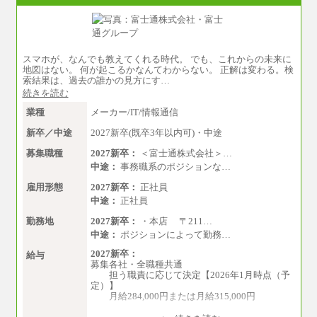
大学院卒 月給35.3万円、四年制大学卒 月給3
3.7万円
■総合コース＜オープン採用（地域型）＞
大学院卒 月給33.3万円、四年制大学卒 月給3
スマホが、なんでも教えてくれる時代。 でも、これからの未来に
1.7万円
地図はない。 何が起こるかなんてわからない。 正解は変わる。検
索結果は、過去の誰かの見方にす…
■事務コース
四年制大学・大学院卒 月給26.8万円
続きを読む
短大・専門卒 月給24.0万円
業種
メーカー/IT/情報通信
※上記全てのコースにおいて、退職金前払給：
新卒／中途
2027新卒(既卒3年以内可)・中途
一律3.7万円を含む
募集職種
2027新卒：
＜富士通株式会社＞…
※試用期間中も給与に変更はございません
中途：
事務職系のポジションな…
上記の新卒給与を下限に、これまでの経験・ス
キルを考慮し、当社規定に従って決定いたしま
雇用形態
2027新卒：
正社員
す。
中途：
正社員
勤務地
2027新卒：
・本店 〒211…
中途：
ポジションによって勤務…
2027新卒：
給与
募集各社・全職種共通
担う職責に応じて決定【2026年1月時点（予
定）】
月給284,000円または月給315,000円