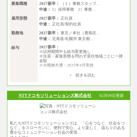
募集職種
2027新卒：
（１）事務スタッフ…
中途：
1）採用事務 2）事務…
雇用形態
2027新卒：
正社員
中途：
正社員/契約社員
勤務地
2027新卒：
東京／本社（豊島区…
中途：
北海道/札幌市 東京都…
2027新卒：
給与
※試用期間中も給与変更無し
※住居・家族形態を問わず居住地域ごとに一律
金額
※全職種共通・2025年4月実績
【居住地域：関東エリア（月給） 】※一律地域
+ 続きを読む
手当25,000円含む
大学院卒：276,100円
大学卒：250,000円
高専卒：244,800円
NTTドコモソリューションズ株式会社
02月09日更新
短大・専門3年制卒：235,300円
短大・専門2年制卒：222,600円
専門1年制卒：212,900円
【居住地域：関西エリア（月給） 】※一律地域
手当15,000円含む
私たちNTTドコモソリューションズは、「心をつなぐ、社会をつ
大学院卒：266,100円
なぐ」をスローガンに、便利で安心、より楽しく、温もりのある
大学卒：240,000円
豊かなコミュニケーション社会の実現…
高専卒：234,800円