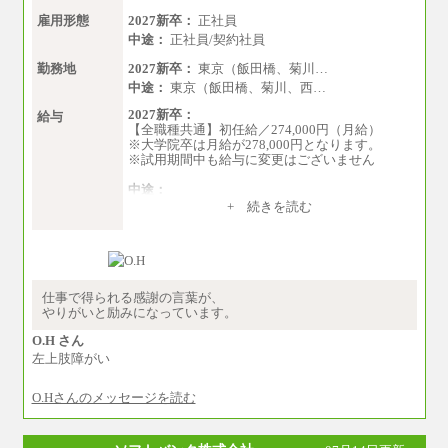
雇用形態
2027新卒：
正社員
中途：
正社員/契約社員
勤務地
2027新卒：
東京（飯田橋、菊川…
中途：
東京（飯田橋、菊川、西…
2027新卒：
給与
【全職種共通】初任給／274,000円（月給）
※大学院卒は月給が278,000円となります。
※試用期間中も給与に変更はございません
中途：
（１）～（４）274,000円（月給）～
+ 続きを読む
（５）235,000円（月給）～
※経験・年齢などを考慮のうえ、当社規程によ
り優遇します。
※業務内容・勤務形態に応じて、上記給与の範
囲内でご相談をさせていただく事があります
※試用期間中も給与に変更はございません
仕事で得られる感謝の言葉が、
やりがいと励みになっています。
O.H さん
左上肢障がい
O.Hさんのメッセージを読む