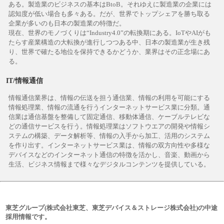
ある。製造業のビジネスの基本はBtoB。それゆえに製造業の企業には
認知度が低い場合も多々ある。だが、世界でトップシェアを勝ち取る
企業が多いのも日本の製造業の特徴だ。
現在、世界のモノづくりは“Industry4.0”の転換期にある。IoTやAIがも
たらす産業構造の大転換が進行しつつある中、日本の製造業が生き残
り、世界で確たる地位を保持できるかどうか、業界はその正念場にあ
る。
IT/情報通信
情報通信業界は、情報の伝送を担う通信業、情報の利用を可能にする
情報処理業、情報の流通を行うインターネットサービス業に分類。通
信業は通信基盤を整備して固定通信、移動体通信、ケーブルテレビな
どの通信サービスを行う。情報処理業はソフトウエアの開発や情報シ
ステムの構築、データ解析等、情報の入手から加工、活用のシステム
を作り出す。インターネットサービス業は、情報の双方向性や多様な
デバイスなどのインターネット通信の特徴を活かし、音楽、動画から
生活、ビジネス情報まで様々なデジタルコンテンツを提供している。
東芝グループ(株式会社東芝、東芝デバイス＆ストレージ株式会社)の中途
採用情報です。