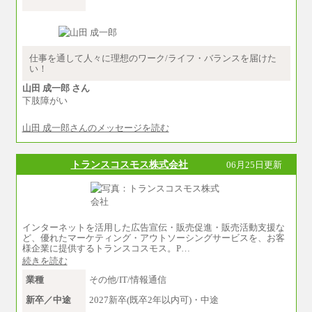
※卓越した能力、高度な技術や実績をお持ちの
方で、それらを入社後の実業務において発揮で
きると認められる場合は、 上記の給与に関わら
ず個別設定することがあります
▼アソシエイト職
仕事を通して人々に理想のワーク/ライフ・バランスを届けた
月給235,000円
い！
全職種2025年度実績
山田 成一郎 さん
下肢障がい
※営業職に支給するインセンティブは除く
※試用期間中も給与に変更はございません
山田 成一郎さんのメッセージを読む
中途：
基本月給／20万5000円以上(正社員・準社員）
※経験、能力を考慮の上、当社規定により
トランスコスモス株式会社
06月25日更新
優遇いたします
※自己成長支援金(10,000円）を含む
※別途、Workstyle支援金(月額4,000円）
インターネットを活用した広告宣伝・販売促進・販売活動支援な
ど、優れたマーケティング・アウトソーシングサービスを、お客
様企業に提供するトランスコスモス。P…
続きを読む
業種
その他/IT/情報通信
新卒／中途
2027新卒(既卒2年以内可)・中途