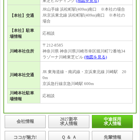
東芝ビルディング
(地図を見る)
JR山手線 浜松町駅(409m)南口 ※本社の場合
JR京浜東北線 浜松町駅(409m)南口 ※本社の
【本社】交通
場合
【本社】駐車
応相談
場情報
〒212-8585
川崎本社住所
神奈川県 神奈川県川崎市幸区堀川町72番地34
ラゾーナ川崎東芝ビル
(地図を見る)
JR 東海道線・南武線・京浜東北線 川崎駅 20
川崎本社交通
0m
京浜急行線京急川崎駅 600m
川崎本社駐車
応相談
場情報
2027新卒
中途採用
会社情報
求人情報
求人情報
ココが魅力!
Ｑ ＆ Ａ
先輩情報