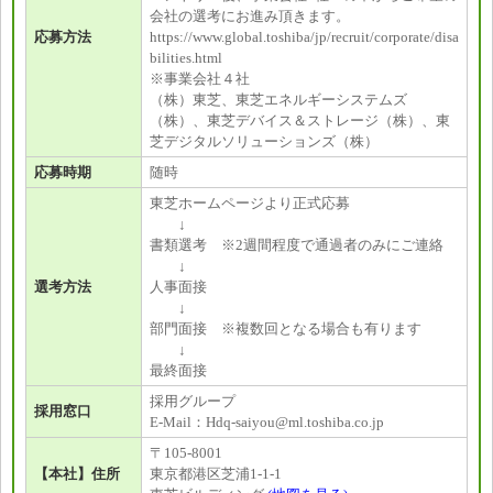
会社の選考にお進み頂きます。
応募方法
https://www.global.toshiba/jp/recruit/corporate/disa
bilities.html
※事業会社４社
（株）東芝、東芝エネルギーシステムズ
（株）、東芝デバイス＆ストレージ（株）、東
芝デジタルソリューションズ（株）
応募時期
随時
東芝ホームページより正式応募
↓
書類選考 ※2週間程度で通過者のみにご連絡
↓
選考方法
人事面接
↓
部門面接 ※複数回となる場合も有ります
↓
最終面接
採用グループ
採用窓口
E-Mail：Hdq-saiyou@ml.toshiba.co.jp
〒105-8001
【本社】住所
東京都港区芝浦1-1-1