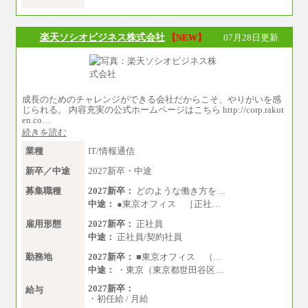
※試用期間中も給与に変更はございません。
楽天ソシオビジネス株式会社
【NEW】
07月28日更新
成長のためのチャレンジができる会社だからこそ、やりがいを感
じられる。 内容充実の公式ホームページはこちら http://corp.rakut
en.co…
続きを読む
業種
IT/情報通信
新卒／中途
2027新卒・中途
募集職種
2027新卒：
どのような働き方を…
中途：
●東京オフィス ［正社…
雇用形態
2027新卒：
正社員
中途：
正社員/契約社員
勤務地
2027新卒：
■東京オフィス （…
中途：
・東京（東京都世田谷区…
2027新卒：
給与
・初任給 / 月給