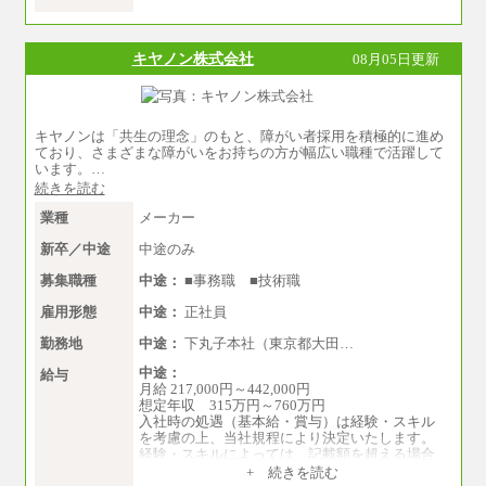
（3）業務職
大学院修了・大学卒業：月給21万円
短期大学・専門学校（2年制）卒業：月給20
万円
キヤノン株式会社
08月05日更新
※博士修了の方については、専門性や担当業務
を考慮して給与を決定いたします
※試用期間中も給与に変更はございません
中途：
キヤノンは「共生の理念」のもと、障がい者採用を積極的に進め
（1）事務職（総合職・正社員） （2）技術職
ており、さまざまな障がいをお持ちの方が幅広い職種で活躍して
（総合職・正社員）
います。…
月給 208,000円以上
続きを読む
経験、能力等を考慮し、弊社規定により決
定
業種
メーカー
試用期間中も給与に変更はございません
新卒／中途
中途のみ
（3）技能職（正社員）
基本給
募集職種
中途：
■事務職 ■技術職
月給 182,400円以上
雇用形態
中途：
正社員
勤務地
中途：
下丸子本社（東京都大田…
中途：
給与
月給 217,000円～442,000円
想定年収 315万円～760万円
入社時の処遇（基本給・賞与）は経験・スキル
を考慮の上、当社規程により決定いたします。
経験・スキルによっては、記載額を超える場合
もあります。
+ 続きを読む