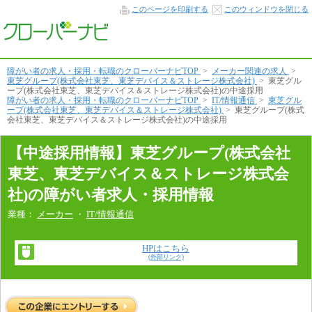
中
このページを印刷する
このウィンドウを閉じる
途
採
用
情
報
本
障がい者の求人・採用・転職のクローバーナビTOP
>
メーカー関連の求人
>
文
東芝グループ(株式会社東芝、東芝デバイス＆ストレージ株式会社)
>
東芝グル
へ
ープ(株式会社東芝、東芝デバイス＆ストレージ株式会社)の中途採用
障がい者の求人・採用・転職のクローバーナビTOP
>
IT/情報通信
>
東芝グル
ープ(株式会社東芝、東芝デバイス＆ストレージ株式会社)
>
東芝グループ(株式
会社東芝、東芝デバイス＆ストレージ株式会社)の中途採用
【中途採用情報】東芝グループ(株式会社
東芝、東芝デバイス＆ストレージ株式会
社)の障がい者求人・採用情報
業種：
メーカー
・
IT/情報通信
HPはこちら
(外部リンク)