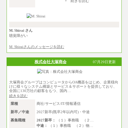
※入社後早期から、自律的な業務遂行が求
+ 続きを読む
められる職務を担う方については、月額給与315,
000円です。
なお、高度なスキルや専門性を持ち、よ
り高い職責を担う方については、さらに高い金
額を個別に設定します。
※習熟度を上げるための育成が一定期間必
要で上司の指示に基づき職務を遂行する方につ
M. Shirai さん
いては、月額給与284,000円となります。
聴覚障がい
※個別に設定する給与については、選考の
過程で決定していきます。
M. Shiraiさんのメッセージを読む
※上記に加え、所定労働時間外に勤務をし
た場合には、時間外勤務手当を支給します。
※試用期間中も給与に変更はございませ
ん。
株式会社大塚商会
07月29日更新
中途：
＜募集各社・全職種共通＞
月給21万円以上～
大塚商会グループはコンピュータからOA機器をはじめ、企業様向
※試用期間中の給与に変更はありません。
けに様々なシステム構築とサービス＆サポートを提供しており、
※経験・能力を考慮し、当社規定により決定い
全国に130万社の顧客をもつ、国内…
たします。
続きを読む
業種
商社/サービス/IT/情報通信
新卒／中途
2027新卒(既卒2年以内可)・中途
募集職種
2027新卒：
（１）事務職 （２…
中途：
（１）事務職 （２）物…