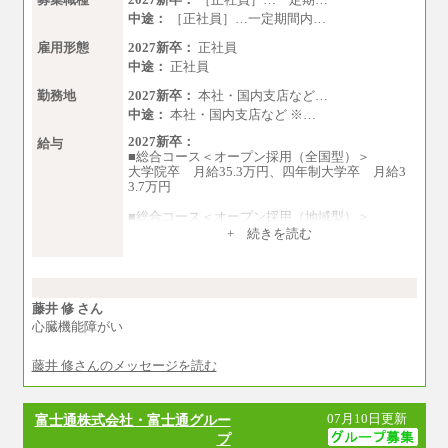
中途：
［正社員］…一定期間内…
雇用形態
2027新卒：
正社員
中途：
正社員
勤務地
2027新卒：
本社・国内支店など…
中途：
本社・国内支店など ※…
2027新卒：
給与
■総合コース＜オープン採用（全国型）＞
大学院卒 月給35.3万円、四年制大学卒 月給3
3.7万円
■総合コース＜オープン採用（地域型）＞
大学院卒 月給33.3万円、四年制大学卒 月給3
+ 続きを読む
1.7万円
■事務コース
四年制大学・大学院卒 月給26.8万円
短大・専門卒 月給24.0万円
藤井 修 さん
心臓機能障がい
※上記は2027年新卒の支給予定額
藤井 修さんのメッセージを読む
※上記全てのコースにおいて、退職金前払給：
一律3.7万円を含む
※試用期間中も給与に変更はございません
07月10日更新
富士通株式会社・富士通グルー
中途：
プ
■総合コース＜オープン採用（全国型）＞