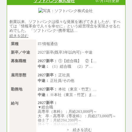
ソフトバンク株式会社
07月14日更新
創業以来、ソフトバンクは様々な発展を遂げてきましたが、すべ
ては「情報革命で人々を幸せに」という経営理念を実現させるた
めでした。 「ソフトバンク=携帯電話…
続きを読む
業種
IT/情報通信
新卒／中途
2027新卒(既卒3年以内可)・中途
募集職種
2027新卒：
①【総合職】 ②【…
中途：
（1）総合職 （2）ア…
雇用形態
2027新卒：
正社員
中途：
正社員/その他
勤務地
2027新卒：
本社（東京・竹芝）…
中途：
※本社（東京・竹芝）ま…
2027新卒：
給与
▼総合職
高専卒（本科）：月給263,000円～
大 卒・高専卒（専攻科）：月給273,000円～
修士了：月給294,200円～
博士了：月給304,800円～
+ 続きを読む