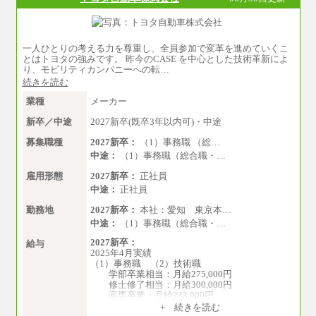
一人ひとりの考える力を尊重し、全員参加で変革を進めていくこ
とはトヨタの強みです。 昨今のCASE を中心とした技術革新によ
り、モビリティカンパニーへの転…
続きを読む
業種
メーカー
新卒／中途
2027新卒(既卒3年以内可)・中途
募集職種
2027新卒：
（1）事務職 （総…
中途：
（1）事務職（総合職・…
雇用形態
2027新卒：
正社員
中途：
正社員
勤務地
2027新卒：
本社：愛知 東京本…
中途：
（1）事務職（総合職・…
2027新卒：
給与
2025年4月実績
（1）事務職 （2）技術職
学部卒業相当：月給275,000円
修士修了相当：月給300,000円
高専卒業：月給233,000円
+ 続きを読む