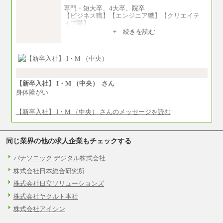
専門・短大卒、4大卒、院卒
【ビジネス職】【エンジニア職】【クリエイテ
ィブ職】
一律：225,000円
+ 続きを読む
※試用期間中も給与に変更はございません 。
中途：
①月給：270,000円～320,000円
②④⑦⑩月給：225,000円～270,000円
③月給：250,000円～300,000円
⑤⑥月給：225,000円～300,000円
【新卒入社】 I・M （中央） さん
⑧月給：240,000円～285,000円
身体障がい
⑨月給：250,000円～330,000円
【新卒入社】 I・M （中央） さんのメッセージを読む
※経験、能力等を考慮の上、当社規定により決
定
※試用期間中も給与に変更はございません。
同じ業界の他の求人企業もチェックする
パナソニック デジタル株式会社
株式会社日本総合研究所
株式会社日立ソリューションズ
株式会社ヤクルト本社
株式会社アイシン