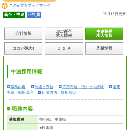
この企業をブックマーク
05月15日更新
新卒・中途
正社員
2027新卒
中途採用
会社情報
求人情報
求人情報
ココが魅力!
Ｑ ＆ Ａ
先輩情報
中途採用情報
職務内容
待遇と勤務
応募資格・活かせる経験
雇用
実績・職場環境
応募方法・採用窓口
職務内容
募集職種
技術職、事務職
■技術職