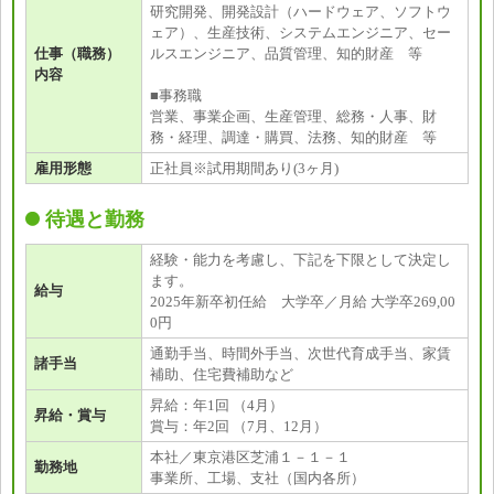
研究開発、開発設計（ハードウェア、ソフトウ
ェア）、生産技術、システムエンジニア、セー
仕事（職務）
ルスエンジニア、品質管理、知的財産 等
内容
■事務職
営業、事業企画、生産管理、総務・人事、財
務・経理、調達・購買、法務、知的財産 等
雇用形態
正社員※試用期間あり(3ヶ月)
待遇と勤務
経験・能力を考慮し、下記を下限として決定し
ます。
給与
2025年新卒初任給 大学卒／月給 大学卒269,00
0円
通勤手当、時間外手当、次世代育成手当、家賃
諸手当
補助、住宅費補助など
昇給：年1回 （4月）
昇給・賞与
賞与：年2回 （7月、12月）
本社／東京港区芝浦１－１－１
勤務地
事業所、工場、支社（国内各所）