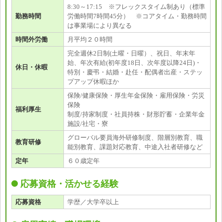
8:30～17:15 ※フレックスタイム制あり（標準
勤務時間
労働時間7時間45分） ※コアタイム・勤務時間
は事業場により異なる
時間外労働
月平均２０時間
完全週休2日制(土曜・日曜）、祝日、年末年
始、年次有給(初年度18日、次年度以降24日)・
休日・休暇
特別・慶弔・結婚・赴任・配偶者出産・ステッ
プアップ休暇ほか
保険/健康保険・厚生年金保険・雇用保険・労災
保険
福利厚生
制度/持家制度・社員持株・財形貯蓄・企業年金
施設/社宅・寮
グローバル要員海外研修制度、階層別教育、職
教育研修
能別教育、課題対応教育、中途入社者研修など
定年
６０歳定年
応募資格・活かせる経験
応募資格
学歴／大学卒以上