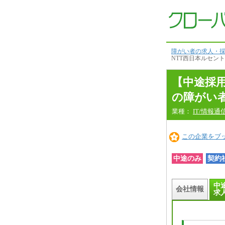
中
途
採
用
情
報
本
障がい者の求人・採
文
NTT西日本ルセン
へ
【中途採
の障がい
業種：
IT/情報通
この企業をブ
中途のみ
契約
中
会社情報
求