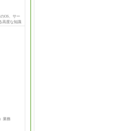
x等のOS、サー
る高度な知識
）業務