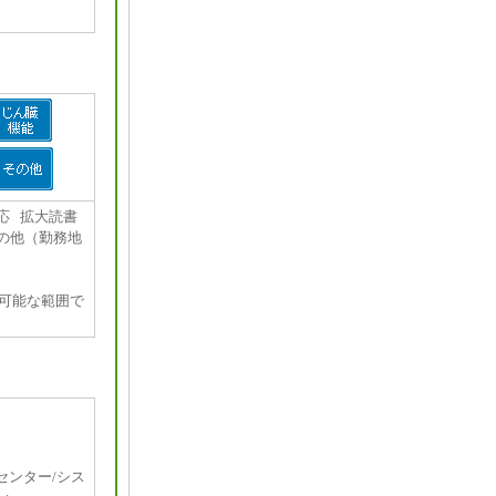
応 拡大読書
の他（勤務地
可能な範囲で
センター/シス