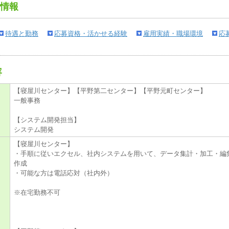
情報
待遇と勤務
応募資格・活かせる経験
雇用実績・職場環境
応
容
【寝屋川センター】【平野第二センター】【平野元町センター】
一般事務
【システム開発担当】
システム開発
【寝屋川センター】
・手順に従いエクセル、社内システムを用いて、データ集計・加工・編
作成
・可能な方は電話応対（社内外）
※在宅勤務不可