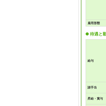
雇用形態
待遇と
給与
諸手当
昇給・賞与