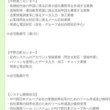
【平野第二センター】
・各種給付金の申請に係る計算や提出書類等を作成する業務
・資格取得・通信教育受講に係る支給申請を審査する業務
・企業情報調査等に係るデータ入力・加工業務
・お客様問合せ対応等に係るメール応対業務
・簡易な電話対応（自社・グループ会社内部対応中心）
※在宅勤務可（週1日）
【平野元町センター】
・社内システムのアカウント登録業務（問合せ対応・登録作業）
・パソコンを使用したデータ入力・加工・チェック業務
・簡易な電話取次
※在宅勤務不可
【システム開発担当】
・NTT西日本グループ会社の業務効率化等のためのツール作成及び維持
・自社業務の効率化党のためのツール作成及び維持管理
・自社開発ツール（システム）のNTT西日本グループ外への展開