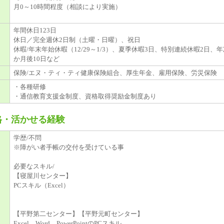
月0～10時間程度（相談により実施）
年間休日123日
休日／完全週休2日制（土曜・日曜）、祝日
休暇/年末年始休暇（12/29～1/3）、夏季休暇3日、特別連続休暇2日、
か月後10日など
保険/エヌ・ティ・ティ健康保険組合、厚生年金、雇用保険、労災保険
・各種研修
・通信教育支援金制度、資格取得奨励金制度あり
格・活かせる経験
学歴/不問
※障がい者手帳の交付を受けている事
必要なスキル/
【寝屋川センター】
PCスキル（Excel）
【平野第二センター】【平野元町センター】
Excel、Word、PowerPointのPCスキル