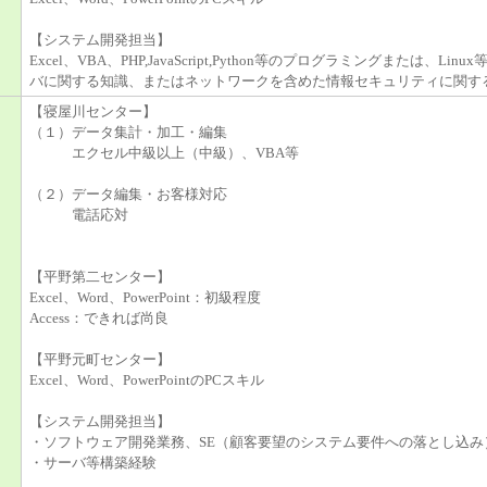
【システム開発担当】
Excel、VBA、PHP,JavaScript,Python等のプログラミングまたは、Linu
バに関する知識、またはネットワークを含めた情報セキュリティに関す
【寝屋川センター】
（１）データ集計・加工・編集
エクセル中級以上（中級）、VBA等
（２）データ編集・お客様対応
電話応対
【平野第二センター】
Excel、Word、PowerPoint：初級程度
Access：できれば尚良
【平野元町センター】
Excel、Word、PowerPointのPCスキル
【システム開発担当】
・ソフトウェア開発業務、SE（顧客要望のシステム要件への落とし込み
・サーバ等構築経験