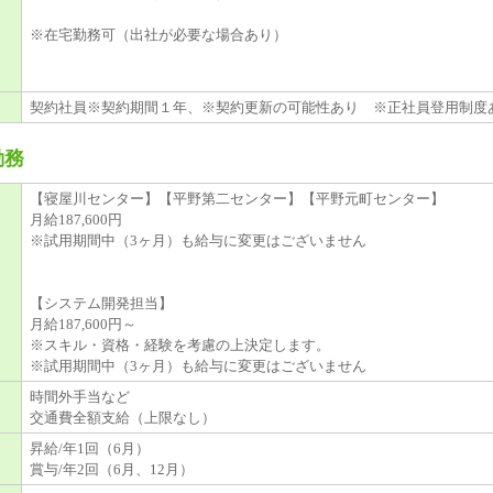
※在宅勤務可（出社が必要な場合あり）
契約社員※契約期間１年、※契約更新の可能性あり ※正社員登用制
勤務
【寝屋川センター】【平野第二センター】【平野元町センター】
月給187,600円
※試用期間中（3ヶ月）も給与に変更はございません
【システム開発担当】
月給187,600円～
※スキル・資格・経験を考慮の上決定します。
※試用期間中（3ヶ月）も給与に変更はございません
時間外手当など
交通費全額支給（上限なし）
昇給/年1回（6月）
賞与/年2回（6月、12月）