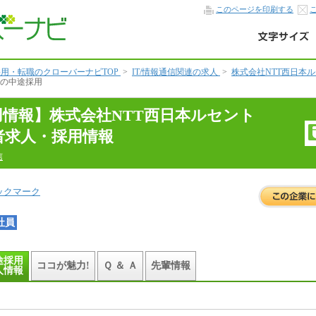
このページを印刷する
用・転職のクローバーナビTOP
>
IT/情報通信関連の求人
>
株式会社NTT西日本
トの中途採用
用情報】株式会社NTT西日本ルセント
者求人・採用情報
信
ックマーク
社員
途採用
ココが魅力!
Ｑ ＆ Ａ
先輩情報
人情報