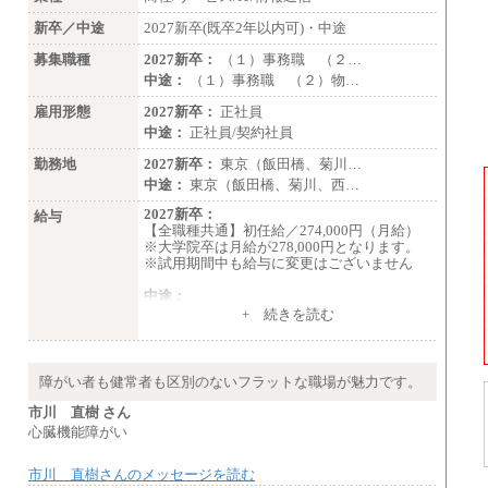
新卒／中途
2027新卒(既卒2年以内可)・中途
募集職種
2027新卒：
（１）事務職 （２…
中途：
（１）事務職 （２）物…
雇用形態
2027新卒：
正社員
中途：
正社員/契約社員
勤務地
2027新卒：
東京（飯田橋、菊川…
中途：
東京（飯田橋、菊川、西…
2027新卒：
給与
【全職種共通】初任給／274,000円（月給）
※大学院卒は月給が278,000円となります。
※試用期間中も給与に変更はございません
中途：
（１）～（４）274,000円（月給）～
+ 続きを読む
（５）235,000円（月給）～
※経験・年齢などを考慮のうえ、当社規程に
より優遇します。
※業務内容・勤務形態に応じて、上記給与の
障がい者も健常者も区別のないフラットな職場が魅力です。
範囲内でご相談をさせていただく事がありま
す
市川 直樹 さん
※試用期間中も給与に変更はございません
心臓機能障がい
市川 直樹さんのメッセージを読む