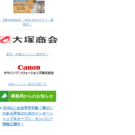
【〓SoftBank】「Real Jobセミナー」募
集中！
新卒・中途エントリー受付中！
1Dayイベント【8/12〆切！】
事務局からのお知らせ
2028はじめ全学年対象！障がい
のある学生のためのインターン
シップ＆オープン・カンパニー
情報公開中！