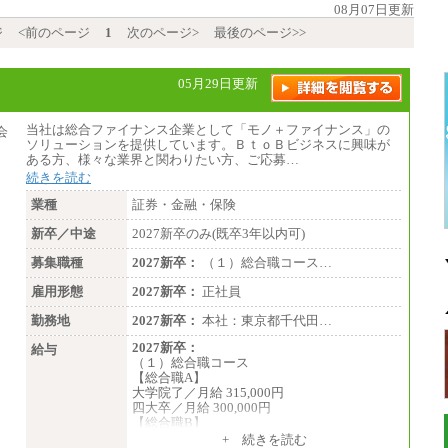
08月07日更新
ジ
<前のページ
1
次のページ>
最後のページ>>
05月29日更新
当社は総合ファイナンス企業として「モノ＋ファイナンス」の
ソリューションを提供しています。ＢｔｏＢビジネスに興味が
ある方、様々な業界と関わりたい方、ご応募…
続きを読む
業種
証券・金融・保険
新卒／中途
2027新卒のみ(既卒3年以内可)
募集職種
2027新卒：
（１）総合職コース…
雇用形態
2027新卒：
正社員
勤務地
2027新卒：
本社：東京都千代田…
2027新卒：
給与
（１）総合職コース
【総合職A】
大学院了／月給 315,000円
四大卒／月給 300,000円
【総合職B】
大学院了／月給 282,000円
+ 続きを読む