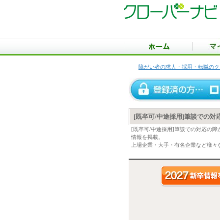
障がい者の求人・採用・転職のク
[既卒可/中途採用]筆談での
[既卒可/中途採用]筆談での対応の
情報を掲載。
上場企業・大手・有名企業など様々な