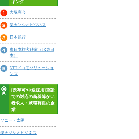
キング
大塚商会
楽天ソシオビジネス
日本銀行
東日本旅客鉄道（JR東日
本）
NTTドコモソリューショ
ンズ
[既卒可/中途採用]筆談
での対応の新着障がい
者求人・就職募集の企
業
ソニー・太陽
楽天ソシオビジネス