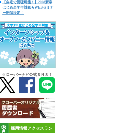
【自宅で視聴可能！】2028新卒
はじめ全学年対象★WEBセミナ
ー開催決定！
クローバーナビ公式ＳＮＳ！
採用情報アクセスラン