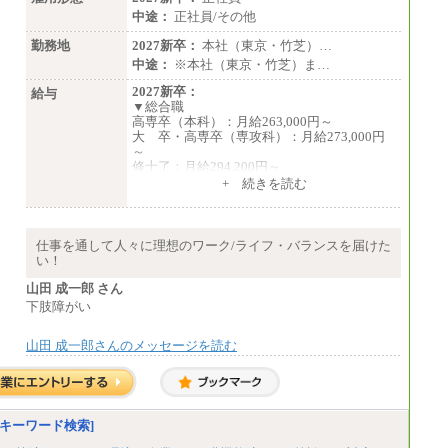
中途：
正社員/その他
勤務地
2027新卒：
本社（東京・竹芝）…
中途：
※本社（東京・竹芝）ま…
2027新卒：
給与
▼総合職
高専卒（本科）：月給263,000円～
大 卒・高専卒（専攻科）：月給273,000円
～
修士了：月給294,200円～
博士了：月給304,800円～
+ 続きを読む
※卓越した能力、高度な技術や実績をお持ち
の方で、それらを入社後の実業務において発
揮できると認められる場合は、 上記の給与に
仕事を通して人々に理想のワーク/ライフ・バランスを届けた
関わらず個別設定することがあります
い！
▼アソシエイト職
山田 成一郎 さん
月給235,000円
下肢障がい
全職種2025年度実績
山田 成一郎さんのメッセージを読む
※営業職に支給するインセンティブは除く
※試用期間中も給与に変更はございません
中途：
基本月給／20万5000円以上(正社員・準社
員）
キーワード検索]