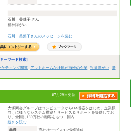
四大卒／月給 270,000円
（２）業務職
月給198,300円
石川 美菜子 さん
精神障がい
石川 美菜子さんのメッセージを読む
キーワード検索]
ーケティング関連
アットホームな社風が自慢の企業
視覚障がい
階
07月29日更新
大塚商会グループはコンピュータからOA機器をはじめ、企業様
向けに様々なシステム構築とサービス＆サポートを提供してお
り、全国に130万社の顧客をもつ、国内…
続きを読む
業種
商社/サービス/IT/情報通信