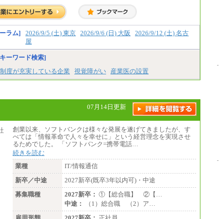
ーラム]
2026/9/5 (土) 東京
2026/9/6 (日) 大阪
2026/9/12 (土) 名古
屋
キーワード検索]
制度が充実している企業
視覚障がい
産業医の設置
07月14日更新
創業以来、ソフトバンクは様々な発展を遂げてきましたが、す
べては「情報革命で人々を幸せに」という経営理念を実現させ
るためでした。 「ソフトバンク=携帯電話…
続きを読む
業種
IT/情報通信
新卒／中途
2027新卒(既卒3年以内可)・中途
募集職種
2027新卒：
①【総合職】 ②【…
中途：
（1）総合職 （2）ア…
雇用形態
2027新卒：
正社員