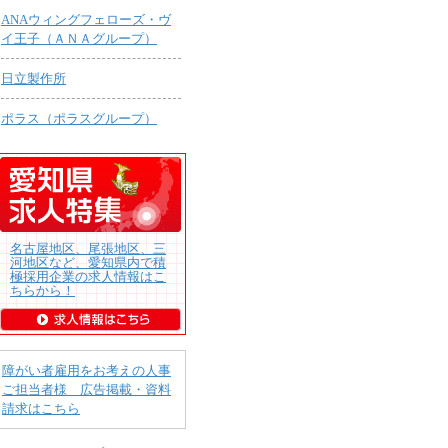
ANAウィングフェローズ・ヴ
イ王子（ＡＮＡグループ）
日立製作所
ポラス（ポラスグループ）
名古屋地区、尾張地区、三
河地区など、愛知県内で積
極採用企業の求人情報はこ
ちらから！
障がい者雇用をお考えの人事
ご担当者様 広告掲載・資料
請求はこちら