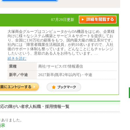
07月29日更新
大塚商会グループはコンピュータからOA機器をはじめ、企業様
向けに様々なシステム構築とサービス＆サポートを提供してお
り、全国に130万社の顧客をもつ、国内最大級の独立系SIです。
社内には「障害者職業生活相談員」が約10名いますので、入社
後のサポート体制も整っています。どんなことにもチャレンジ
したいという、意欲のある人をお待ちしています。…
続きを読む
業種
商社/サービス/IT/情報通信
新卒／中途
2027新卒(既卒2年以内可)・中途
の対応の障がい者求人転職・採用情報一覧
件
ありました。
表示