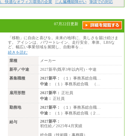
※経験、能力を考慮の上、当社規定によ
地、快適なオフィス環境の企業
じん臓機能障がい
筆談での対応
り優遇いたします
※自己成長支援金(10,000円）を含む
※別途、Workstyle支援金(月額4,000円）
07月22日更新
「移動」に自由と喜びを。未来の地球に、美しさを届け続けま
す。 アイシンは、パワートレイン、走行安全、車体、LBSな
ど、幅広い事業領域を展開し、自動車を…
続きを読む
業種
メーカー
新卒／中途
2027新卒(既卒3年以内可)・中途
募集職種
2027新卒：
（１）事務系総合職…
中途：
（１）事務系総合職 （…
雇用形態
2027新卒：
正社員
中途：
正社員
勤務地
2027新卒：
（１）事務系総合職…
中途：
（１）事務系総合職（２…
2027新卒：
給与
初任給／2025年4月実績
総合職（技術職・事務職）