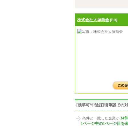
株式会社大塚商会
[PR]
[既卒可/中途採用]筆談で
34
条件と一致した企業が
1ページ中の1ページ目を