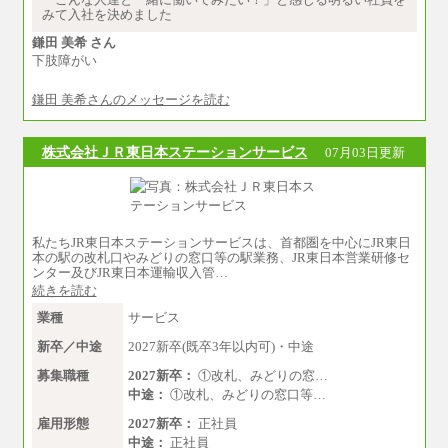
月給235,000円
みて入社を決めました
全職種2025年度実績
鎌田 美希 さん
下肢障がい
※営業職に支給するインセンティブは除く
※試用期間中も給与に変更はございません
鎌田 美希さんのメッセージを読む
中途：
基本月給／20万5000円以上(正社員・準社員）
※経験、能力を考慮の上、当社規定により
株式会社ＪＲ東日本ステーションサービス
07月03日更新
優遇いたします
※自己成長支援金(10,000円）を含む
※別途、Workstyle支援金(月額4,000円）
私たちJR東日本ステーションサービスは、首都圏を中心にJR東日
本の駅の改札口やみどりの窓口等の駅業務、JR東日本営業研修セ
ンター及びJR東日本運輸収入管…
続きを読む
業種
サービス
新卒／中途
2027新卒(既卒3年以内可)・中途
募集職種
2027新卒：
①改札、みどりの窓…
中途：
①改札、みどりの窓口等…
雇用形態
2027新卒：
正社員
中途：
正社員