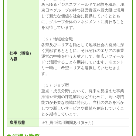
あらゆるビジネスフィールドで経験を積み、JR
東日本グループの持つ経営資源を最大限に活用
して新たな価値を社会に提供していくととも
に、グループ全体のマネジメントに携わること
を期待しています。
（２）地域総合職
各県及びエリアを軸として地域社会の発展に深
く貢献するとともに、それぞれのエリアの事業
仕事（職務）
運営の中核を担う人材として、幅広いフィール
内容
ドで活躍することを期待しています。※エント
リー時に、希望エリアを選択していただきま
す。
（３）ジョブ型
重点・成長分野において、将来を見据えた事業
推進や未知の課題解決などのために、高い専門
能力が必要な領域に特化し、当社の強みを活か
しつつ新しいサービスや価値を創造していくこ
とを期待しています。
雇用形態
正社員※試用期間あり(6ヶ月)