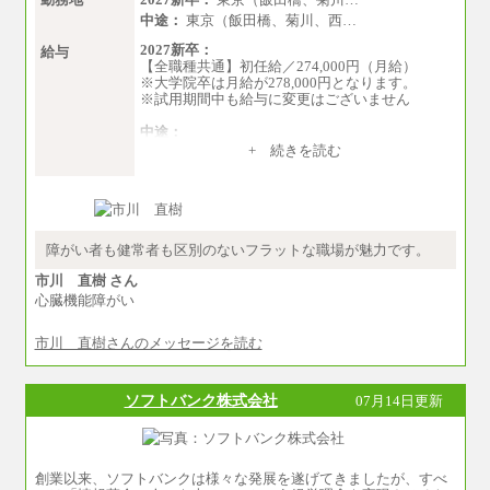
中途：
東京（飯田橋、菊川、西…
2027新卒：
給与
【全職種共通】初任給／274,000円（月給）
※大学院卒は月給が278,000円となります。
※試用期間中も給与に変更はございません
中途：
（１）～（４）274,000円（月給）～
+ 続きを読む
（５）235,000円（月給）～
※経験・年齢などを考慮のうえ、当社規程によ
り優遇します。
※業務内容・勤務形態に応じて、上記給与の範
囲内でご相談をさせていただく事があります
※試用期間中も給与に変更はございません
障がい者も健常者も区別のないフラットな職場が魅力です。
市川 直樹 さん
心臓機能障がい
市川 直樹さんのメッセージを読む
ソフトバンク株式会社
07月14日更新
創業以来、ソフトバンクは様々な発展を遂げてきましたが、すべ