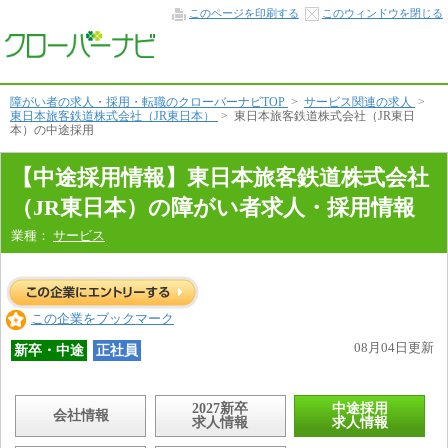
中
このページを印刷する
このウィンドウを閉じる
途
採
用
情
報
本
障がい者の求人・採用・転職のクローバーナビTOP
>
サービス関連の求人
>
文
東日本旅客鉄道株式会社（JR東日本）
>
東日本旅客鉄道株式会社（JR東日
へ
本）の中途採用
【中途採用情報】東日本旅客鉄道株式会社
（JR東日本）の障がい者求人・採用情報
業種：
サービス
この企業をブックマーク
08月04日更新
新卒・中途
正社員
2027新卒
中途採用
会社情報
求人情報
求人情報