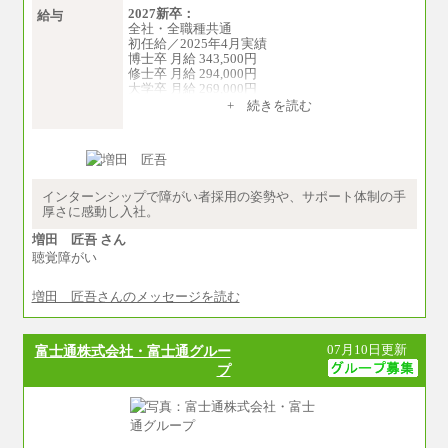
2027新卒：
給与
全社・全職種共通
初任給／2025年4月実績
博士卒 月給 343,500円
修士卒 月給 294,000円
大学卒 月給 269,000円
※試用期間の給与に変更はございません
+ 続きを読む
中途：
経験・能力を考慮し、下記を下限として決定し
ます。
2025年新卒初任給 大学卒／月給 大学卒269,000
円
インターンシップで障がい者採用の姿勢や、サポート体制の手
厚さに感動し入社。
増田 匠吾 さん
聴覚障がい
増田 匠吾さんのメッセージを読む
07月10日更新
富士通株式会社・富士通グルー
プ