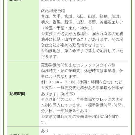
(2)地域総合職
青森、岩手、宮城、秋田、山形、福島、茨城、
栃木、群馬、新潟、山梨、長野、首都圏エリア
（埼玉・千葉・東京・神奈川）
※業務上の必要がある場合、雇入れ直後の勤務
地外に転勤・出向することがあります。その場
合は会社が定める勤務地となります。
※勤務地は、第３希望まで選んで応募していた
だきます。
変形労働時間制またはフレックスタイム制
勤務時間・始終業時間、休憩時間は事業場、仕
事により異なります。
例：8：40～17：00（休憩１時間を含む）など
※夜勤・一昼夜交代勤務がある事業場や仕事が
勤務時間
あります。(応相談)
※企画部門のほか、全事業場でフレックスタイ
ム制を導入しています。（標準労働時間7時間20
分／日、一部対象条件あり）
※変形労働時間制の実働週平均は37.5時間で
す。
あり