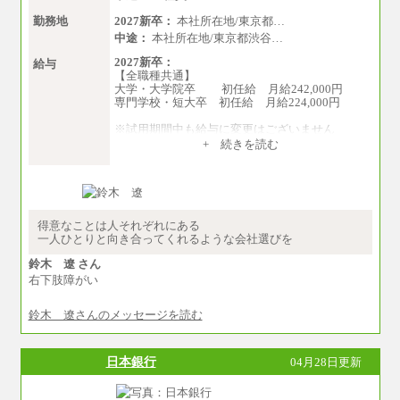
勤務地
2027新卒：
本社所在地/東京都…
中途：
本社所在地/東京都渋谷…
2027新卒：
給与
【全職種共通】
大学・大学院卒 初任給 月給242,000円
専門学校・短大卒 初任給 月給224,000円
※試用期間中も給与に変更はございません
中途：
+ 続きを読む
【全職種共通】
大学・大学院卒 初任給 月給242,000円
専門学校・短大卒 初任給 月給224,000円
最終学歴に応じ、上記新卒給与（高卒の場合
は、月給211,000円）を基本給とし、年齢や学歴
などを考慮して算定した調整手当を加算した額
得意なことは人それぞれにある
一人ひとりと向き合ってくれるような会社選びを
※試用期間中も給与に変更はございません
鈴木 遼 さん
右下肢障がい
鈴木 遼さんのメッセージを読む
日本銀行
04月28日更新