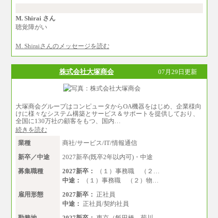
額を個別に設定します。
※習熟度を上げるための育成が一定期間必
要で上司の指示に基づき職務を遂行する方につ
M. Shirai さん
いては、月額給与284,000円となります。
聴覚障がい
※個別に設定する給与については、選考の
過程で決定していきます。
M. Shiraiさんのメッセージを読む
※上記に加え、所定労働時間外に勤務をし
た場合には、時間外勤務手当を支給します。
※試用期間中も給与に変更はございませ
ん。
株式会社大塚商会
07月29日更新
中途：
＜募集各社・全職種共通＞
月給21万円以上～
大塚商会グループはコンピュータからOA機器をはじめ、企業様向
※試用期間中の給与に変更はありません。
けに様々なシステム構築とサービス＆サポートを提供しており、
※経験・能力を考慮し、当社規定により決定い
全国に130万社の顧客をもつ、国内…
たします。
続きを読む
業種
商社/サービス/IT/情報通信
新卒／中途
2027新卒(既卒2年以内可)・中途
募集職種
2027新卒：
（１）事務職 （２…
中途：
（１）事務職 （２）物…
雇用形態
2027新卒：
正社員
中途：
正社員/契約社員
勤務地
2027新卒：
東京（飯田橋、菊川…