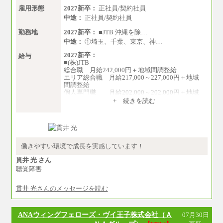
雇用形態
2027新卒：
正社員/契約社員
中途：
正社員/契約社員
勤務地
2027新卒：
■JTB 沖縄を除…
中途：
①埼玉、千葉、東京、神…
2027新卒：
給与
■(株)JTB
総合職 月給242,000円＋地域間調整給
エリア総合職 月給217,000～227,000円＋地域
間調整給
個人専門職 月給202,000～202,000円＋地域
間調整給
+ 続きを読む
※詳細はJTBキャリアサイトよりご確認くださ
い。
■(株)JTB商事
総合職 月給208,000～235,000円
エリア総合職 月給180,000～205,000円＋地域
働きやすい環境で成長を実感しています！
手当
※詳細はJTBキャリアサイトよりご確認くださ
貫井 光 さん
い。
聴覚障害
■(株)JTBパブリッシング ※2027年新卒募集終
貫井 光さんのメッセージを読む
了
総合職 月給271,000円
■(株)JTBビジネストラベルソリューションズ
ANAウィングフェローズ・ヴイ王子株式会社（Ａ
07月30日
総合職 月給220,000～230,000円＋地域間調整