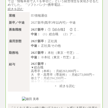
ては「情報革命で人々を幸せに」という経営理念を実現させるた
めでした。 「ソフトバンク=携帯電話…
続きを読む
業種
IT/情報通信
新卒／中途
2027新卒(既卒3年以内可)・中途
募集職種
2027新卒：
①【総合職】 ②【…
中途：
（1）総合職 （2）ア…
雇用形態
2027新卒：
正社員
中途：
正社員/その他
勤務地
2027新卒：
本社（東京・竹芝）…
中途：
※本社（東京・竹芝）ま…
2027新卒：
給与
▼総合職
高専卒（本科）：月給263,000円～
大 卒・高専卒（専攻科）：月給273,000円～
修士了：月給294,200円～
博士了：月給304,800円～
+ 続きを読む
※卓越した能力、高度な技術や実績をお持ちの
方で、それらを入社後の実業務において発揮で
きると認められる場合は、 上記の給与に関わら
ず個別設定することがあります
▼アソシエイト職
「こんな人達と一緒に働いてみたい！」と感じる明るい社員を