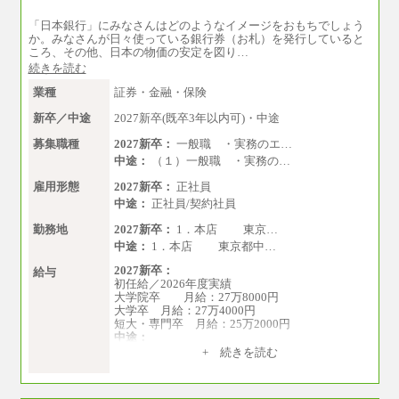
「日本銀行」にみなさんはどのようなイメージをおもちでしょう
か。みなさんが日々使っている銀行券（お札）を発行していると
ころ、その他、日本の物価の安定を図り…
続きを読む
業種
証券・金融・保険
新卒／中途
2027新卒(既卒3年以内可)・中途
募集職種
2027新卒：
一般職 ・実務のエ…
中途：
（１）一般職 ・実務の…
雇用形態
2027新卒：
正社員
中途：
正社員/契約社員
勤務地
2027新卒：
1．本店 東京…
中途：
1．本店 東京都中…
2027新卒：
給与
初任給／2026年度実績
大学院卒 月給：27万8000円
大学卒 月給：27万4000円
短大・専門卒 月給：25万2000円
中途：
（１）（２）共通
+ 続きを読む
月給：24万0000円～34万8420円
※職務経験等を考慮し決定いたします。
※試用期間中も給与に変更はございません