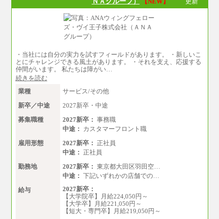
ＮＡグループ）
【NEW】
更新
給
エリア総合職 月給206,000円～214,000＋地域
間調整給
※詳細はJTBキャリアサイトよりご確認くださ
い。
■(株)JTBコミュニケーションデザイン
・当社には自分の実力を試すフィールドがあります。 ・新しいこ
総合職 月給230,000円
とにチャレンジできる風土があります。 ・それを支え、応援する
みなし残業手当：20,000円（一律支給）※み
仲間がいます。 私たちは障がい…
なし残業手当の残業時間は10.43時間。
※超過勤務手当：みなし残業時間を超える残
続きを読む
業時間に応じて、時間外手当等を支給。
業種
サービス/その他
エリアサポート職 月給188,000円
新卒／中途
2027新卒・中途
※超過勤務手当：残業時間については全額時
間外手当を支給。
募集職種
2027新卒：
事務職
■（株）JTBグローバルマーケティング＆トラベ
中途：
カスタマーフロント職
ル
雇用形態
総合職 月給242,000円＋地域間調整給
2027新卒：
正社員
訪日事業職 月給202,000～227,000円＋地域間
中途：
正社員
調整給
※詳細はJTBキャリアサイトよりご確認くださ
勤務地
2027新卒：
東京都大田区羽田空…
い。
中途：
下記いずれかの店舗での…
■(株)JTBビジネストランスフォーム
2027新卒：
給与
総合職 月給205,000～225,000円＋地域間調整
【大学院卒】月給224,050円～
給
【大学卒】月給221,050円～
エリア総合職 月給185,000円＋地域間調整給
【短大・専門卒】月給219,050円～
※詳細はJTBキャリアサイトよりご確認くださ