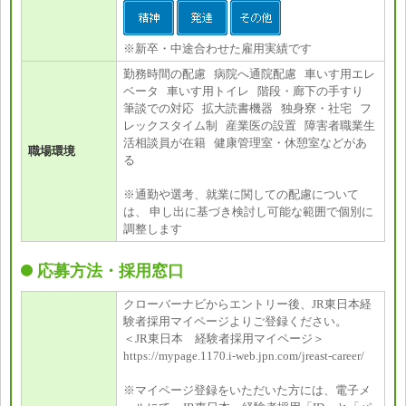
※新卒・中途合わせた雇用実績です
勤務時間の配慮 病院へ通院配慮 車いす用エレ
ベータ 車いす用トイレ 階段・廊下の手すり
筆談での対応 拡大読書機器 独身寮・社宅 フ
レックスタイム制 産業医の設置 障害者職業生
活相談員が在籍 健康管理室・休憩室などがあ
職場環境
る
※通勤や選考、就業に関しての配慮について
は、 申し出に基づき検討し可能な範囲で個別に
調整します
応募方法・採用窓口
クローバーナビからエントリー後、JR東日本経
験者採用マイページよりご登録ください。
＜JR東日本 経験者採用マイページ＞
https://mypage.1170.i-web.jpn.com/jreast-career/
※マイページ登録をいただいた方には、電子メ