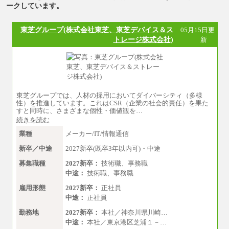
ークしています。
東芝グループ(株式会社東芝、東芝デバイス＆ス
05月15日更
トレージ株式会社)
新
東芝グループでは、人材の採用においてダイバーシティ（多様
性）を推進しています。これはCSR（企業の社会的責任）を果た
すと同時に、さまざまな個性・価値観を…
続きを読む
業種
メーカー/IT/情報通信
新卒／中途
2027新卒(既卒3年以内可)・中途
募集職種
2027新卒：
技術職、事務職
中途：
技術職、事務職
雇用形態
2027新卒：
正社員
中途：
正社員
勤務地
2027新卒：
本社／神奈川県川崎…
中途：
本社／東京港区芝浦１－…