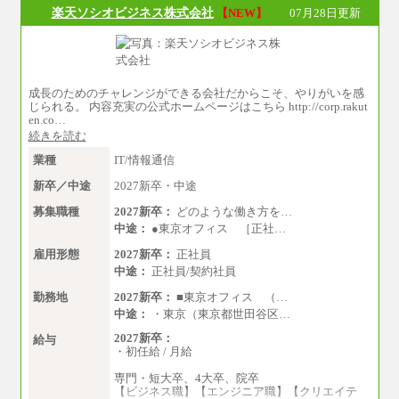
楽天ソシオビジネス株式会社
【NEW】
07月28日更新
成長のためのチャレンジができる会社だからこそ、やりがいを感
じられる。 内容充実の公式ホームページはこちら http://corp.rakut
en.co…
続きを読む
業種
IT/情報通信
新卒／中途
2027新卒・中途
募集職種
2027新卒：
どのような働き方を…
中途：
●東京オフィス ［正社…
雇用形態
2027新卒：
正社員
中途：
正社員/契約社員
勤務地
2027新卒：
■東京オフィス （…
中途：
・東京（東京都世田谷区…
2027新卒：
給与
・初任給 / 月給
専門・短大卒、4大卒、院卒
【ビジネス職】【エンジニア職】【クリエイテ