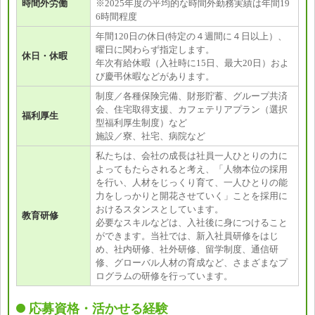
時間外労働
※2025年度の平均的な時間外勤務実績は年間19
6時間程度
年間120日の休日(特定の４週間に４日以上）、
曜日に関わらず指定します。
休日・休暇
年次有給休暇（入社時に15日、最大20日）およ
び慶弔休暇などがあります。
制度／各種保険完備、財形貯蓄、グループ共済
会、住宅取得支援、カフェテリアプラン（選択
福利厚生
型福利厚生制度）など
施設／寮、社宅、病院など
私たちは、会社の成長は社員一人ひとりの力に
よってもたらされると考え、「人物本位の採用
を行い、人材をじっくり育て、一人ひとりの能
力をしっかりと開花させていく」ことを採用に
おけるスタンスとしています。
教育研修
必要なスキルなどは、入社後に身につけること
ができます。当社では、新入社員研修をはじ
め、社内研修、社外研修、留学制度、通信研
修、グローバル人材の育成など、さまざまなプ
ログラムの研修を行っています。
応募資格・活かせる経験