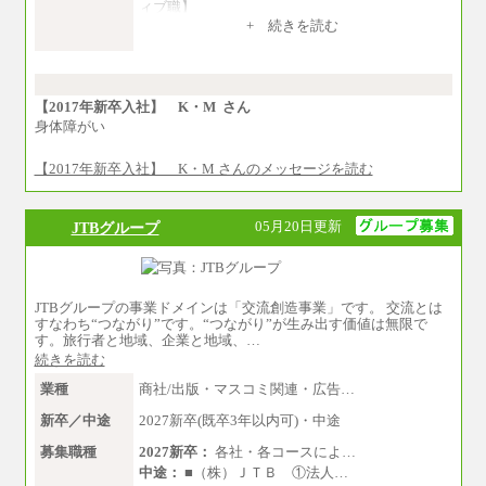
ィブ職】
一律：225,000円
+ 続きを読む
※試用期間中も給与に変更はございません 。
中途：
①月給：270,000円～320,000円
②④⑦⑩月給：225,000円～270,000円
【2017年新卒入社】 K・M さん
③月給：250,000円～300,000円
身体障がい
⑤⑥月給：225,000円～300,000円
⑧月給：240,000円～285,000円
【2017年新卒入社】 K・M さんのメッセージを読む
⑨月給：250,000円～330,000円
※経験、能力等を考慮の上、当社規定により決
05月20日更新
JTBグループ
定
※試用期間中も給与に変更はございません。
JTBグループの事業ドメインは「交流創造事業」です。 交流とは
すなわち“つながり”です。“つながり”が生み出す価値は無限で
す。旅行者と地域、企業と地域、…
続きを読む
業種
商社/出版・マスコミ関連・広告…
新卒／中途
2027新卒(既卒3年以内可)・中途
募集職種
2027新卒：
各社・各コースによ…
中途：
■（株）ＪＴＢ ①法人…