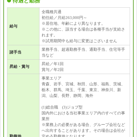
待遇と勤務
全職種共通
初任給／月給263,000円～
※居住地、年齢により異なります。
給与
※この他に、該当する場合は各種手当が支給さ
れます。
※試用期間中も給与に変更はございません
業務手当、超過勤務手当、通勤手当、住宅等手
諸手当
当など
昇給／年1回
昇給・賞与
賞与／年2回
事業エリア
青森、岩手、宮城、秋田、山形、福島、茨城、
栃木、群馬、埼玉、千葉、東京、神奈川、新
潟、山梨、長野、静岡、海外
(1)総合職 (3)ジョブ型
国内外における当社事業エリア内のすべての事
業所
※業務上の必要がある場合、グループ会社など
へ出向することがあります。その場合は会社が
勤務地
定める勤務地となります。