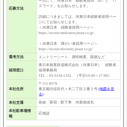
ールにて、JR東日本 経験者採用「ID」と「パ
スワード」をお知らせします。
応募方法
詳細につきましては、JR東日本経験者採用ペー
ジにてお知らせします。
＜JR東日本 経験者採用ページ＞
https://recruit-midcareer.jreast.co.jp/
＜JR東日本 障がい者採用ページ＞
https://recruit-diversity.jreast.co.jp/
選考方法
エントリーシート、適性検査、面接など
東日本旅客鉄道株式会社（JR東日本） 経験者
採用窓口
採用事務局
TEL：03-5334-1332 （平日10:00～17:00）
〒151-8578
本社住所
東京都渋谷区代々木二丁目２番２号
(地図を見
る)
各線「新宿」駅下車 JR新南改札
本社交通
本社駐車場情
応相談
報