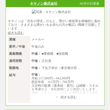
キヤノン株式会社
08月05日更新
キヤノンは「共生の理念」のもと、障がい者採用を積極的に進め
ており、さまざまな障がいをお持ちの方が幅広い職種で活躍して
います。…
続きを読む
業種
メーカー
新卒／中途
中途のみ
募集職種
中途：
■事務職 ■技術職
雇用形態
中途：
正社員
勤務地
中途：
下丸子本社（東京都大田…
中途：
給与
月給 217,000円～442,000円
想定年収 315万円～760万円
入社時の処遇（基本給・賞与）は経験・スキル
を考慮の上、当社規程により決定いたします。
経験・スキルによっては、記載額を超える場合
もあります。
+ 続きを読む
※試用期間中も給与に変更はございません。