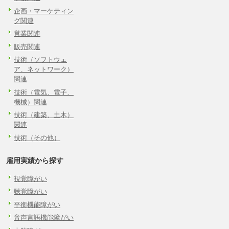
企画・マーケティン
グ関連
営業関連
販売関連
技術（ソフトウェ
ア、ネットワーク）
関連
技術（電気、電子、
機械）関連
技術（建築、土木）
関連
技術（その他）
雇用実績から探す
視覚障がい
聴覚障がい
平衡機能障がい
音声言語機能障がい