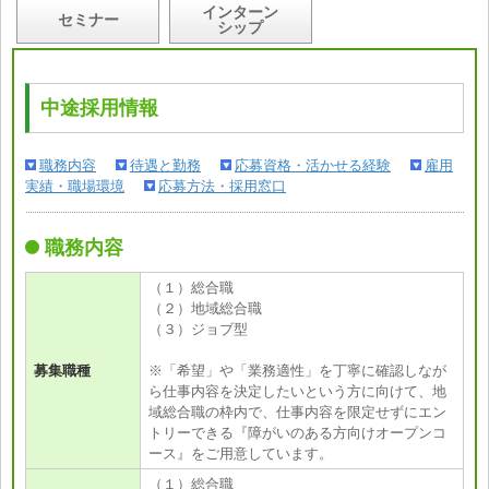
インターン
セミナー
シップ
中途採用情報
職務内容
待遇と勤務
応募資格・活かせる経験
雇用
実績・職場環境
応募方法・採用窓口
職務内容
（１）総合職
（２）地域総合職
（３）ジョブ型
募集職種
※「希望」や「業務適性」を丁寧に確認しなが
ら仕事内容を決定したいという方に向けて、地
域総合職の枠内で、仕事内容を限定せずにエン
トリーできる『障がいのある方向けオープンコ
ース』をご用意しています。
（１）総合職