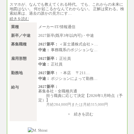
スマホが、なんでも教えてくれる時代。 でも、これからの未来に
地図はない。 何が起こるかなんてわからない。 正解は変わる。検
索結果は、過去の誰かの見方にす…
続きを読む
業種
メーカー/IT/情報通信
新卒／中途
2027新卒(既卒3年以内可)・中途
募集職種
2027新卒：
＜富士通株式会社＞…
中途：
事務職系のポジションな…
雇用形態
2027新卒：
正社員
中途：
正社員
勤務地
2027新卒：
・本店 〒211…
中途：
ポジションによって勤務…
2027新卒：
給与
募集各社・全職種共通
担う職責に応じて決定【2026年1月時点（予
定）】
月給284,000円または月給315,000円
※入社後早期から、自律的な業務遂行が求
+ 続きを読む
められる職務を担う方については、月額給与315,
000円です。
なお、高度なスキルや専門性を持ち、よ
り高い職責を担う方については、さらに高い金