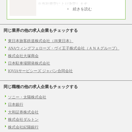
い。
※当社規定により決定します。
※試用期間中も給与に変更はございません。
+ 続きを読む
■(株)JTBデータサービス ※2027年新卒募集終
※上記月給には、全員支給の住宅手当の最低額
了
（8,000円）が含まれます。
総合職 月給186,000～194,000円＋地域手当
※詳細はJTBキャリアサイトよりご確認くださ
い。
同じ業界の他の求人企業もチェックする
中途：
月給216,050円～
■I&Jデジタルイノベーション(株)
東日本旅客鉄道株式会社（JR東日本）
総合職 月給224,500～242,600円＋地域手当
※年齢・経験等を考慮し決定します
※詳細はJTBキャリアサイトよりご確認くださ
ANAウィングフェローズ・ヴイ王子株式会社（ＡＮＡグループ）
※試用期間中も給与に変更はございません。
い。
※昇給昇格年1回
株式会社大塚商会
＜有期社員コース＞
日本駐車場開発株式会社
■(株)JTBビジネストランスフォーム
有期契約職 月給185,000～195,000円
IQVIAサービシーズ ジャパン合同会社
※詳細はJTBキャリアサイトよりご確認くださ
い。
同じ職種の他の求人企業もチェックする
■(株)JTBパブリッシング ※2027年新卒募集終
了
総合職 月給241,000円
ソニー・太陽株式会社
中途：
日本銀行
①月給227,000円以上
②月給212,000円以上
大和証券株式会社
③月給172,500円以上
④月給23万円～37万円
株式会社ダルトン
⑤月給20万円～25万円
⑥月給33万円～48万円
株式会社紀陽銀行
⑦月給271,000円以上