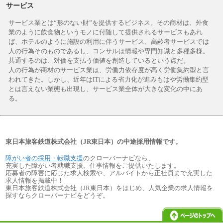
サービス
サービス業とは“形のない財”を提供するビジネス。その商材は、外食
業のように飲食物というモノに付随して提供されるサービスもあれ
ば、ホテルのように施設の利用に伴うサービス、高齢者サービスでは
人の行為そのものであるし、コンサルは情報や専門知識と多種多様。
共通するのは、対価を支払う価値を創造しているという点だ。
人の行為が商材のサービス業は、労働力依存度が高く労働集約型と言
われてきた。しかし、近年はITによる省力化が進みもはや労働集約型
とは言えない業態も出現し、サービス業全体が大きな変化の中にあ
る。
東日本旅客鉄道株式会社（JR東日本）の中途採用情報です。
障がい者の採用・転職支援
のクローバーナビなら、
充実した障がい者就職支援、仕事情報をご提供いたします。
応募者の障害に応じた求人検索や、アルバイトから正社員まで充実した
求人情報を掲載中！
東日本旅客鉄道株式会社（JR東日本）をはじめ、人気企業の求人情報を
探すならクローバーナビをどうぞ。