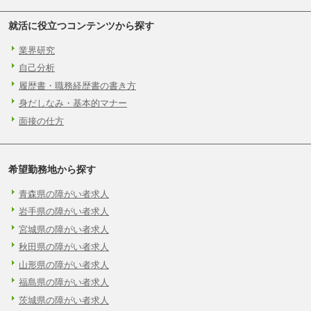
⑧～⑮月給200,000円〜月給400,000円
⑯月給185,000円以上
就活に役立つコンテンツから探す
⑰月給237,000円以上
⑱月給212,000円以上
⑲東京：月給202,000 円以上 、京都：月給193,00
業界研究
0 円以上
自己分析
⑳月給205,000円以上
㉑月給185,000 円以上
履歴書・職務経歴書の書き方
㉒月給185,000 円以上
㉓月給224,500円以上
身だしなみ・基本的マナー
※全コース共通※ 能力・経験・勤務地などに
面接の仕方
より異なります
※試用期間中も給与に変更はございません。
希望勤務地から探す
青森県の障がい者求人
岩手県の障がい者求人
宮城県の障がい者求人
秋田県の障がい者求人
山形県の障がい者求人
福島県の障がい者求人
茨城県の障がい者求人