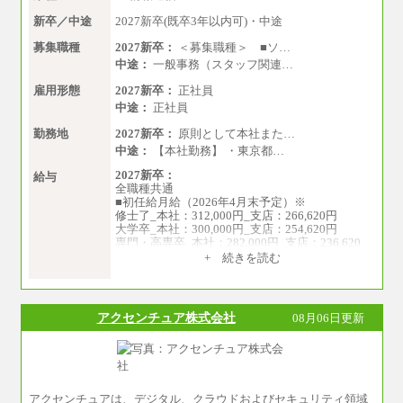
専門1年制卒：202,900円
中途：
新卒／中途
2027新卒(既卒3年以内可)・中途
【全職種共通】
〔正社員〕
募集職種
2027新卒：
＜募集職種＞ ■ソ…
月給212,900円～330,000円
中途：
一般事務（スタッフ関連…
※実務経験に応じてご相談させていただきます
（上記金額を超える可能性あり）
雇用形態
2027新卒：
正社員
※職種8）を除き、正社員の場合勤務地は本社の
中途：
正社員
みとなります
※交通費：月5万円まで
勤務地
2027新卒：
原則として本社また…
〔契約社員〕
中途：
【本社勤務】 ・東京都…
札幌 ：時給1,100円～1,450円
2027新卒：
東京 ：時給1,226円～1,400円
給与
全職種共通
横浜 ：時給1,225円～
■初任給月給（2026年4月末予定）※
川口 ：時給1,150円～
修士了_本社：312,000円_支店：266,620円
大阪 ：時給1,177円～1,400円
大学卒_本社：300,000円_支店：254,620円
佐世保：時給1,035円～
専門・高専卒_本社：282,000円_支店：236,620
沖縄 ：時給1,025円～1,350円
円
※給与は実務経験・職種・配属部署によって異
+ 続きを読む
なります
※専門性に応じた高い給与水準の採用も実施
※交通費：月5万円まで
中途：
月給（本社）：213,030円＋諸手当
アクセンチュア株式会社
08月06日更新
月給（支店）：164,920円～189,700円＋諸手当
※試用期間中も給与に変更はございません。
※上記はフルタイム勤務で残業ゼロの場合の標
準的な月額モデルとして掲載。
※上記のほか、ボーナス支給あり
年収（本社）：330万～380万（フルタイムで標
アクセンチュアは、デジタル、クラウドおよびセキュリティ領域