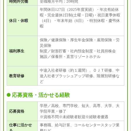
時間外労働
全職種月平均：20時間
年間休日127日（2025年度実績）・年次有給休
暇・完全週休2日制(土曜・日曜)・祝日夏季休暇
休日・休暇
（4日）・年末年始（6日）・特別休暇・慶弔休
暇
保険／健康保険・厚生年金保険・雇用保険・労
災保険
福利厚生
制度／財形貯蓄・社内預金制度・社員持株会
施設／保養所・直営リゾートホテル
中途入社者研修（約１週間）、ＯＪＴ研修、中
教育研修
途入社者ブラッシュアップ研修、階層別研修な
ど
応募資格・活かせる経験
学歴／高校、専門学校、短大、高専、大学、大
応募資格
学院卒業・修了
※資格不問※未経験者歓迎※経験者優遇
仕事に活かせ
事務職、給与計算、コールセンタースタッフ業
る
務など