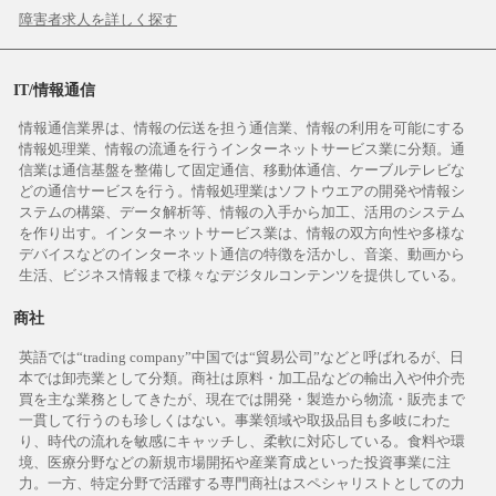
障害者求人を詳しく探す
IT/情報通信
情報通信業界は、情報の伝送を担う通信業、情報の利用を可能にする
情報処理業、情報の流通を行うインターネットサービス業に分類。通
信業は通信基盤を整備して固定通信、移動体通信、ケーブルテレビな
どの通信サービスを行う。情報処理業はソフトウエアの開発や情報シ
ステムの構築、データ解析等、情報の入手から加工、活用のシステム
を作り出す。インターネットサービス業は、情報の双方向性や多様な
デバイスなどのインターネット通信の特徴を活かし、音楽、動画から
生活、ビジネス情報まで様々なデジタルコンテンツを提供している。
商社
英語では“trading company”中国では“貿易公司”などと呼ばれるが、日
本では卸売業として分類。商社は原料・加工品などの輸出入や仲介売
買を主な業務としてきたが、現在では開発・製造から物流・販売まで
一貫して行うのも珍しくはない。事業領域や取扱品目も多岐にわた
り、時代の流れを敏感にキャッチし、柔軟に対応している。食料や環
境、医療分野などの新規市場開拓や産業育成といった投資事業に注
力。一方、特定分野で活躍する専門商社はスペシャリストとしての力