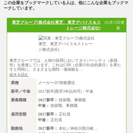
この企業をブックマークしている人は、他にこんな企業もブックマ
ークしています。
東芝グループ(株式会社東芝、東芝デバイス＆ス
05月15日更
トレージ株式会社)
新
東芝グループでは、人材の採用においてダイバーシティ（多様
性）を推進しています。これはCSR（企業の社会的責任）を果た
すと同時に、さまざまな個性・価値観を…
続きを読む
業種
メーカー/IT/情報通信
新卒／中途
2027新卒(既卒3年以内可)・中途
募集職種
2027新卒：
技術職、事務職
中途：
技術職、事務職
雇用形態
2027新卒：
正社員
中途：
正社員
勤務地
2027新卒：
本社／神奈川県川崎…