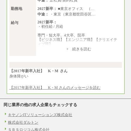
中途：
正社員/契約社員
勤務地
2027新卒：
■東京オフィス （…
中途：
・東京（東京都世田谷区…
2027新卒：
給与
・初任給 / 月給
専門・短大卒、4大卒、院卒
【ビジネス職】【エンジニア職】【クリエイテ
ィブ職】
一律：225,000円
+ 続きを読む
※試用期間中も給与に変更はございません 。
中途：
①月給：270,000円～320,000円
②④⑦⑩月給：225,000円～270,000円
【2017年新卒入社】 K・M さん
③月給：250,000円～300,000円
身体障がい
⑤⑥月給：225,000円～300,000円
⑧月給：240,000円～285,000円
【2017年新卒入社】 K・M さんのメッセージを読む
⑨月給：250,000円～330,000円
※経験、能力等を考慮の上、当社規定により決
同じ業界の他の求人企業もチェックする
定
※試用期間中も給与に変更はございません。
キヤノンITソリューションズ株式会社
株式会社ダルトン
ＳＢＳロジコム株式会社