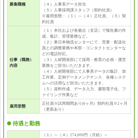
募集職種
（４）人事系データ担当
（５）人事採用課スタッフ（契約社員）
※雇用形態：（１）～（４）正社員、（５）契
約社員
（１）本社および各拠点（支店）で報告書の作
成、集計、管理業務など。
（２）東日本物流センターにて、営業・配送社
員との調整業務や本部・コンタクトセンターな
どの電話対応。
仕事（職務）
（３）人材開発部にて採用・教育の企画・運営
内容
業務をご担当いただきます。
（４）人材開発部にて人事系データの集計、加
工作業、定例データメンテナンス、各種システ
ムへの活用など担当いただきます。
（５）資料作成、データ入力、書類電子化、フ
ァイリング作業など
正社員※試用期間あり(6ヶ月) 契約社員※2ヶ月
雇用形態
（更新あり）
待遇と勤務
（１）～（４）274,000円（月給）～