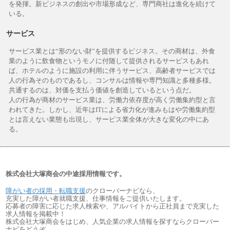
を発揮。新ビジネスの創出や市場形成など、専門商社は進化を続けて
いる。
サービス
サービス業とは“形のない財”を提供するビジネス。その商材は、外食
業のように飲食物というモノに付随して提供されるサービスもあれ
ば、ホテルのように施設の利用に伴うサービス、高齢者サービスでは
人の行為そのものであるし、コンサルは情報や専門知識と多種多様。
共通するのは、対価を支払う価値を創造しているという点だ。
人の行為が商材のサービス業は、労働力依存度が高く労働集約型と言
われてきた。しかし、近年はITによる省力化が進みもはや労働集約型
とは言えない業態も出現し、サービス業全体が大きな変化の中にあ
る。
株式会社大塚商会の中途採用情報です。
障がい者の採用・転職支援
のクローバーナビなら、
充実した障がい者就職支援、仕事情報をご提供いたします。
応募者の障害に応じた求人検索や、アルバイトから正社員まで充実した
求人情報を掲載中！
株式会社大塚商会をはじめ、人気企業の求人情報を探すならクローバー
ナビをどうぞ。