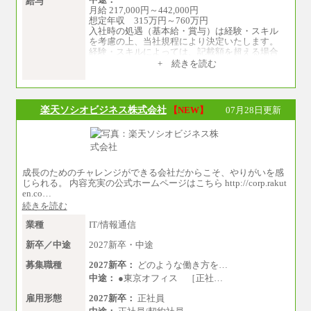
給与
月給 217,000円～442,000円
想定年収 315万円～760万円
入社時の処遇（基本給・賞与）は経験・スキル
を考慮の上、当社規程により決定いたします。
経験・スキルによっては、記載額を超える場合
もあります。
+ 続きを読む
※試用期間中も給与に変更はございません。
楽天ソシオビジネス株式会社
【NEW】
07月28日更新
成長のためのチャレンジができる会社だからこそ、やりがいを感
じられる。 内容充実の公式ホームページはこちら http://corp.rakut
en.co…
続きを読む
業種
IT/情報通信
新卒／中途
2027新卒・中途
募集職種
2027新卒：
どのような働き方を…
中途：
●東京オフィス ［正社…
雇用形態
2027新卒：
正社員