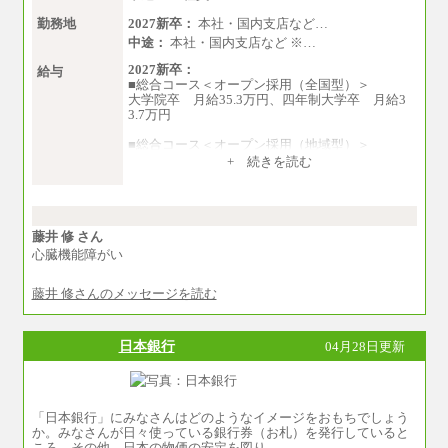
勤務地
2027新卒：
本社・国内支店など…
中途：
本社・国内支店など ※…
2027新卒：
給与
■総合コース＜オープン採用（全国型）＞
大学院卒 月給35.3万円、四年制大学卒 月給3
3.7万円
■総合コース＜オープン採用（地域型）＞
大学院卒 月給33.3万円、四年制大学卒 月給3
+ 続きを読む
1.7万円
■事務コース
四年制大学・大学院卒 月給26.8万円
短大・専門卒 月給24.0万円
藤井 修 さん
心臓機能障がい
※上記は2027年新卒の支給予定額
藤井 修さんのメッセージを読む
※上記全てのコースにおいて、退職金前払給：
一律3.7万円を含む
※試用期間中も給与に変更はございません
日本銀行
04月28日更新
中途：
■総合コース＜オープン採用（全国型）＞
大学院卒 月給35.3万円、四年制大学卒 月給3
3.7万円
「日本銀行」にみなさんはどのようなイメージをおもちでしょう
■総合コース＜オープン採用（地域型）＞
か。みなさんが日々使っている銀行券（お札）を発行していると
大学院卒 月給33.3万円、四年制大学卒 月給3
ころ、その他、日本の物価の安定を図り…