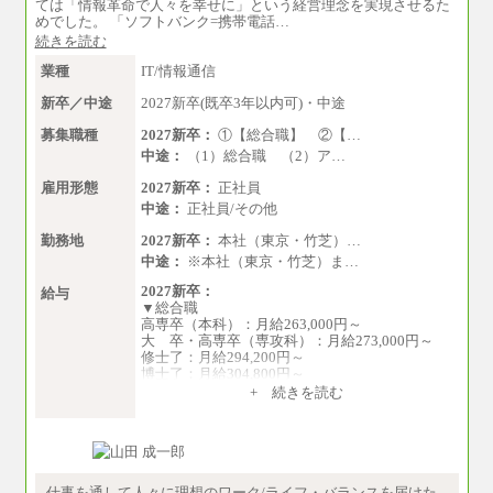
ては「情報革命で人々を幸せに」という経営理念を実現させるた
めでした。 「ソフトバンク=携帯電話…
続きを読む
業種
IT/情報通信
新卒／中途
2027新卒(既卒3年以内可)・中途
募集職種
2027新卒：
①【総合職】 ②【…
中途：
（1）総合職 （2）ア…
雇用形態
2027新卒：
正社員
中途：
正社員/その他
勤務地
2027新卒：
本社（東京・竹芝）…
中途：
※本社（東京・竹芝）ま…
2027新卒：
給与
▼総合職
高専卒（本科）：月給263,000円～
大 卒・高専卒（専攻科）：月給273,000円～
修士了：月給294,200円～
博士了：月給304,800円～
+ 続きを読む
※卓越した能力、高度な技術や実績をお持ちの
方で、それらを入社後の実業務において発揮で
きると認められる場合は、 上記の給与に関わら
ず個別設定することがあります
▼アソシエイト職
仕事を通して人々に理想のワーク/ライフ・バランスを届けた