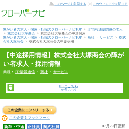
中
このページを印刷する
このウィンドウを閉じる
途
採
用
情
報
本
障がい者の求人・採用・転職のクローバーナビTOP
>
IT/情報通信関連の求人
文
>
株式会社大塚商会
>
株式会社大塚商会の中途採用
へ
障がい者の求人・採用・転職のクローバーナビTOP
>
商社
・
サービス
>
株式
会社大塚商会
>
株式会社大塚商会の中途採用
【中途採用情報】株式会社大塚商会の障が
い者求人・採用情報
業種：
IT/情報通信
・
商社
・
サービス
HPはこちら
(外部リンク)
この企業をブックマーク
07月29日更新
新卒・中途
正社員
契約社員