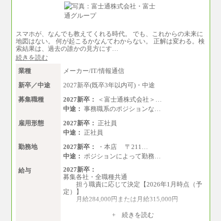
スマホが、なんでも教えてくれる時代。 でも、これからの未来に
地図はない。 何が起こるかなんてわからない。 正解は変わる。検
索結果は、過去の誰かの見方にす…
続きを読む
業種
メーカー/IT/情報通信
新卒／中途
2027新卒(既卒3年以内可)・中途
募集職種
2027新卒：
＜富士通株式会社＞…
中途：
事務職系のポジションな…
雇用形態
2027新卒：
正社員
中途：
正社員
勤務地
2027新卒：
・本店 〒211…
中途：
ポジションによって勤務…
2027新卒：
給与
募集各社・全職種共通
担う職責に応じて決定【2026年1月時点（予
定）】
月給284,000円または月給315,000円
※入社後早期から、自律的な業務遂行が求
+ 続きを読む