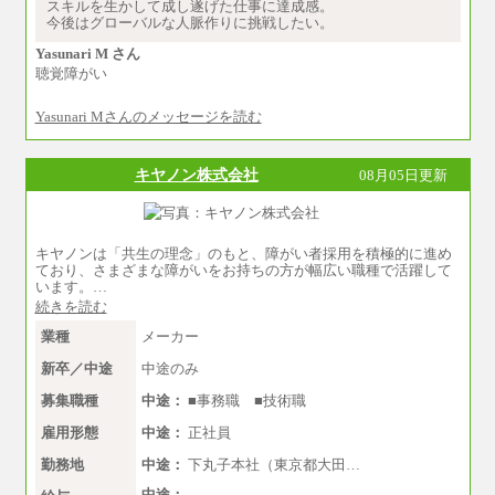
（2）一般事務
スキルを生かして成し遂げた仕事に達成感。
月給210,000円～350,000円
今後はグローバルな人脈作りに挑戦したい。
※地域や業務内容によって変動があります
Yasunari M さん
（3）庶務/軽作業
聴覚障がい
月給220,000円～250,000円
Yasunari Mさんのメッセージを読む
※試用期間中も給与に変更はございません
キヤノン株式会社
08月05日更新
キヤノンは「共生の理念」のもと、障がい者採用を積極的に進め
ており、さまざまな障がいをお持ちの方が幅広い職種で活躍して
います。…
続きを読む
業種
メーカー
新卒／中途
中途のみ
募集職種
中途：
■事務職 ■技術職
雇用形態
中途：
正社員
勤務地
中途：
下丸子本社（東京都大田…
中途：