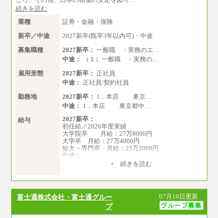
1.7万円
続きを読む
■事務コース
業種
証券・金融・保険
四年制大学・大学院卒 月給26.8万円
短大・専門卒 月給24.0万円
新卒／中途
2027新卒(既卒3年以内可)・中途
※上記全てのコースにおいて、退職金前払給：
募集職種
2027新卒：
一般職 ・実務のエ…
一律3.7万円を含む
中途：
（１）一般職 ・実務の…
※試用期間中も給与に変更はございません
雇用形態
2027新卒：
正社員
中途：
正社員/契約社員
上記の新卒給与を下限に、これまでの経験・ス
キルを考慮し、当社規定に従って決定いたしま
勤務地
2027新卒：
1．本店 東京…
す。
中途：
1．本店 東京都中…
2027新卒：
給与
初任給／2026年度実績
大学院卒 月給：27万8000円
大学卒 月給：27万4000円
短大・専門卒 月給：25万2000円
中途：
（１）（２）共通
+ 続きを読む
月給：24万0000円～34万8420円
※職務経験等を考慮し決定いたします。
※試用期間中も給与に変更はございません
07月10日更新
富士通株式会社・富士通グルー
プ