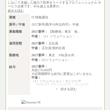
準的なボーナス込みの金額です。上限金額は全
において卓越した能力で世界をリードするプロフェッショナル サ
社平均20時間の残業込み）
ービス企業です。40を超える業界の…
年収（支店）：260万～340万（フルタイムで標
続きを読む
準的なボーナス込みの金額です。上限金額は全
社平均20時間の残業込み）
業種
IT/情報通信
※年1回評価に応じて昇給有り。(上限あり)
※雇用形態についての補足：事務系職務限定の
新卒／中途
2027新卒(既卒10年以内可)・中途
正社員となります
募集職種
2027新卒：
【勤務地：東京 地…
中途：
（1）ソリューション・…
雇用形態
2027新卒：
正社員
中途：
正社員/契約社員
勤務地
2027新卒：
東京 ※転居を伴…
中途：
(1)ソリューション・…
2027新卒：
給与
月給270,000円
※試用期間中も給与に変更はございません
中途：
（1）ソリューション・エンジニア
【経験者】月給240,000円～450,000円
※地域や業務内容によって変動がありま
+ 続きを読む
す
【未経験者】月給210,000円～340,000円
※地域や業務内容によって変動がありま
す