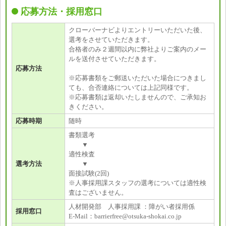
応募方法・採用窓口
クローバーナビよりエントリーいただいた後、
選考をさせていただきます。
合格者のみ２週間以内に弊社よりご案内のメー
ルを送付させていただきます。
応募方法
※応募書類をご郵送いただいた場合につきまし
ても、合否連絡については上記同様です。
※応募書類は返却いたしませんので、ご承知お
きください。
応募時期
随時
書類選考
▼
適性検査
選考方法
▼
面接試験(2回)
※人事採用課スタッフの選考については適性検
査はございません。
人材開発部 人事採用課 ：障がい者採用係
採用窓口
E-Mail：barrierfree@otsuka-shokai.co.jp