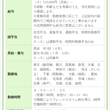
（５）235,000円（月給）～
※経験・年齢などを考慮のうえ、当社規程によ
給与
り優遇します。
※業務内容・勤務形態に応じて、上記給与の範
囲内でご相談をさせていただく事があります
※試用期間中も給与に変更はございません
住宅手当、家族手当、通勤手当、時間外勤務手
諸手当
当など
※（５）は通勤手当、時間外勤務手当のみ
昇給 年1回（４月）
昇給・賞与
賞与 年2回（７月、12月）
※（５）は対象外
東京（飯田橋、菊川、西新橋、新宿、大塚、立
川、城南島）、神奈川（横浜）、埼玉（さいた
勤務地
ま）、千葉（西船橋）、大阪（福島）、愛知
（名古屋）、北海道（札幌）、宮城（仙台）、
兵庫（神戸）、京都、広島、福岡
９：００～１７：３０
（実働7.5時間、休憩12：00～13：00）
勤務時間
※職種によりフレックスタイム制を導入（標準
労働時間7.5時間/日）