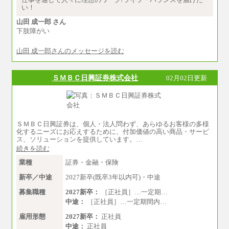
月給235,000円
い！
全職種2025年度実績
山田 成一郎 さん
下肢障がい
※営業職に支給するインセンティブは除く
※試用期間中も給与に変更はございません
山田 成一郎さんのメッセージを読む
中途：
基本月給／20万5000円以上(正社員・準社員）
※経験、能力を考慮の上、当社規定により
ＳＭＢＣ日興証券株式会社
02月02日更新
優遇いたします
※自己成長支援金(10,000円）を含む
※別途、Workstyle支援金(月額4,000円）
ＳＭＢＣ日興証券は、個人・法人問わず、あらゆるお客様の多様
化するニーズにお応えするために、付加価値の高い商品・サービ
ス、ソリューションを提供しています。…
続きを読む
業種
証券・金融・保険
新卒／中途
2027新卒(既卒3年以内可)・中途
募集職種
2027新卒：
［正社員］…一定期…
中途：
［正社員］…一定期間内…
雇用形態
2027新卒：
正社員
中途：
正社員