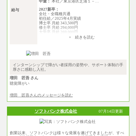
中途：
本社／東京港区芝浦１－…
2027新卒：
給与
全社・全職種共通
初任給／2025年4月実績
博士卒 月給 343,500円
修士卒 月給 294,000円
大学卒 月給 269,000円
※試用期間の給与に変更はございません
+ 続きを読む
中途：
経験・能力を考慮し、下記を下限として決定し
ます。
2025年新卒初任給 大学卒／月給 大学卒269,000
円
インターンシップで障がい者採用の姿勢や、サポート体制の手
厚さに感動し入社。
増田 匠吾 さん
聴覚障がい
増田 匠吾さんのメッセージを読む
ソフトバンク株式会社
07月14日更新
創業以来、ソフトバンクは様々な発展を遂げてきましたが、すべ