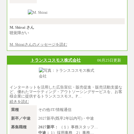
められる職務を担う方については、月額給与315,
000円です。
なお、高度なスキルや専門性を持ち、よ
り高い職責を担う方については、さらに高い金
額を個別に設定します。
※習熟度を上げるための育成が一定期間必
要で上司の指示に基づき職務を遂行する方につ
M. Shirai さん
いては、月額給与284,000円となります。
聴覚障がい
※個別に設定する給与については、選考の
過程で決定していきます。
M. Shiraiさんのメッセージを読む
※上記に加え、所定労働時間外に勤務をし
た場合には、時間外勤務手当を支給します。
※試用期間中も給与に変更はございませ
ん。
トランスコスモス株式会社
06月25日更新
中途：
＜募集各社・全職種共通＞
月給21万円以上～
※試用期間中の給与に変更はありません。
インターネットを活用した広告宣伝・販売促進・販売活動支援な
※経験・能力を考慮し、当社規定により決定い
ど、優れたマーケティング・アウトソーシングサービスを、お客
たします。
様企業に提供するトランスコスモス。P…
続きを読む
業種
その他/IT/情報通信
新卒／中途
2027新卒(既卒2年以内可)・中途
募集職種
2027新卒：
（１）事務スタッフ…
中途：
1）採用事務 2）事務…