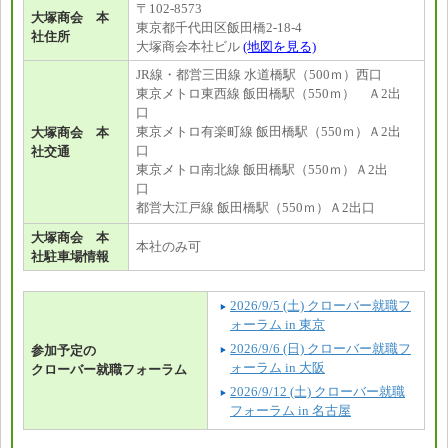
〒102-8573
大塚商会 本
東京都千代田区飯田橋2-18-4
社住所
大塚商会本社ビル
(地図を見る)
JR線・都営三田線 水道橋駅（500ｍ）西口
東京メトロ東西線 飯田橋駅（550ｍ） Ａ2出
口
東京メトロ有楽町線 飯田橋駅（550ｍ）Ａ2出
大塚商会 本
口
社交通
東京メトロ南北線 飯田橋駅（550ｍ）Ａ2出
口
都営大江戸線 飯田橋駅（550ｍ）Ａ2出口
大塚商会 本
本社のみ可
社駐車場情報
2026/9/5 (土) クローバー就職フ
ォーラム in 東京
2026/9/6 (日) クローバー就職フ
参加予定の
ォーラム in 大阪
クローバー就職フォーラム
2026/9/12 (土) クローバー就職
フォーラム in 名古屋