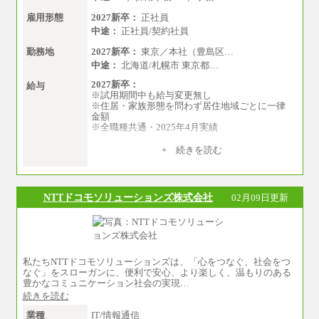
雇用形態
2027新卒：
正社員
中途：
正社員/契約社員
勤務地
2027新卒：
東京／本社（豊島区…
中途：
北海道/札幌市 東京都…
2027新卒：
給与
※試用期間中も給与変更無し
※住居・家族形態を問わず居住地域ごとに一律
金額
※全職種共通・2025年4月実績
【居住地域：関東エリア（月給） 】※一律地域
+ 続きを読む
手当25,000円含む
大学院卒：276,100円
大学卒：250,000円
高専卒：244,800円
NTTドコモソリューションズ株式会社
02月09日更新
短大・専門3年制卒：235,300円
短大・専門2年制卒：222,600円
専門1年制卒：212,900円
【居住地域：関西エリア（月給） 】※一律地域
手当15,000円含む
私たちNTTドコモソリューションズは、「心をつなぐ、社会をつ
大学院卒：266,100円
なぐ」をスローガンに、便利で安心、より楽しく、温もりのある
大学卒：240,000円
豊かなコミュニケーション社会の実現…
高専卒：234,800円
続きを読む
短大・専門3年制卒：225,300円
短大・専門2年制卒：212,600円
業種
IT/情報通信