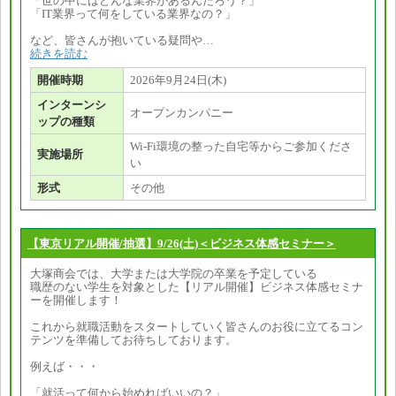
「世の中にはどんな業界があるんだろう？」
「IT業界って何をしている業界なの？」
など、皆さんが抱いている疑問や…
続きを読む
開催時期
2026年9月24日(木)
インターンシ
オープンカンパニー
ップの種類
Wi-Fi環境の整った自宅等からご参加くださ
実施場所
い
形式
その他
【東京リアル開催/抽選】9/26(土)＜ビジネス体感セミナー＞
大塚商会では、大学または大学院の卒業を予定している
職歴のない学生を対象とした【リアル開催】ビジネス体感セミナ
ーを開催します！
これから就職活動をスタートしていく皆さんのお役に立てるコン
テンツを準備してお待ちしております。
例えば・・・
「就活って何から始めればいいの？」