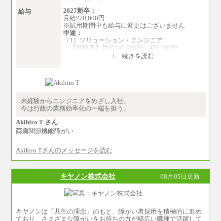
2027新卒：
給与
月給270,000円
※試用期間中も給与に変更はございません
中途：
（1）ソリューション・エンジニア
【経験者】月給240,000円～450,000円
※地域や業務内容によって変動がありま
+ 続きを読む
す
【未経験者】月給210,000円～340,000円
※地域や業務内容によって変動がありま
す
（2）一般事務
未経験からエンジニアをめざし入社。
月給210,000円～350,000円
今は行政の業務効率化の一端を担う。
※地域や業務内容によって変動があります
Akihiro T さん
（3）庶務/軽作業
両肩関節機能障がい
月給220,000円～250,000円
Akihiro Tさんのメッセージを読む
※試用期間中も給与に変更はございません
キヤノン株式会社
08月05日更新
キヤノンは「共生の理念」のもと、障がい者採用を積極的に進め
ており、さまざまな障がいをお持ちの方が幅広い職種で活躍して