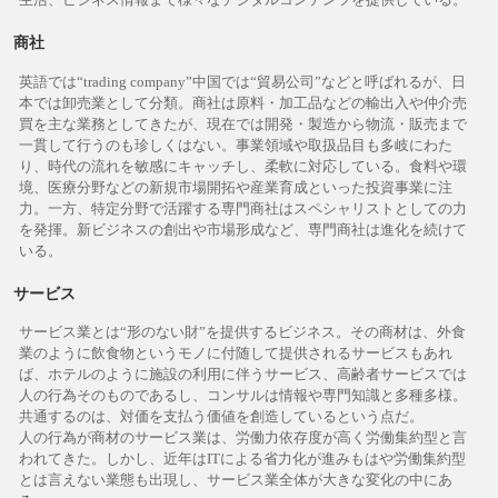
商社
英語では“trading company”中国では“貿易公司”などと呼ばれるが、日
本では卸売業として分類。商社は原料・加工品などの輸出入や仲介売
買を主な業務としてきたが、現在では開発・製造から物流・販売まで
一貫して行うのも珍しくはない。事業領域や取扱品目も多岐にわた
り、時代の流れを敏感にキャッチし、柔軟に対応している。食料や環
境、医療分野などの新規市場開拓や産業育成といった投資事業に注
力。一方、特定分野で活躍する専門商社はスペシャリストとしての力
を発揮。新ビジネスの創出や市場形成など、専門商社は進化を続けて
いる。
サービス
サービス業とは“形のない財”を提供するビジネス。その商材は、外食
業のように飲食物というモノに付随して提供されるサービスもあれ
ば、ホテルのように施設の利用に伴うサービス、高齢者サービスでは
人の行為そのものであるし、コンサルは情報や専門知識と多種多様。
共通するのは、対価を支払う価値を創造しているという点だ。
人の行為が商材のサービス業は、労働力依存度が高く労働集約型と言
われてきた。しかし、近年はITによる省力化が進みもはや労働集約型
とは言えない業態も出現し、サービス業全体が大きな変化の中にあ