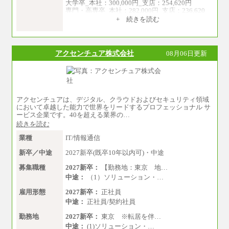
大学卒_本社：300,000円_支店：254,620円
佐世保：時給1,035円～
専門・高専卒_本社：282,000円_支店：236,620
沖縄 ：時給1,025円～1,350円
円
※給与は実務経験・職種・配属部署によって異
+ 続きを読む
なります
※専門性に応じた高い給与水準の採用も実施
※交通費：月5万円まで
中途：
月給（本社）：213,030円＋諸手当
アクセンチュア株式会社
08月06日更新
月給（支店）：164,920円～189,700円＋諸手当
※試用期間中も給与に変更はございません。
※上記はフルタイム勤務で残業ゼロの場合の標
準的な月額モデルとして掲載。
※上記のほか、ボーナス支給あり
年収（本社）：330万～380万（フルタイムで標
アクセンチュアは、デジタル、クラウドおよびセキュリティ領域
準的なボーナス込みの金額です。上限金額は全
において卓越した能力で世界をリードするプロフェッショナル サ
社平均20時間の残業込み）
ービス企業です。40を超える業界の…
年収（支店）：260万～340万（フルタイムで標
続きを読む
準的なボーナス込みの金額です。上限金額は全
社平均20時間の残業込み）
業種
IT/情報通信
※年1回評価に応じて昇給有り。(上限あり)
※雇用形態についての補足：事務系職務限定の
新卒／中途
2027新卒(既卒10年以内可)・中途
正社員となります
募集職種
2027新卒：
【勤務地：東京 地…
中途：
（1）ソリューション・…
雇用形態
2027新卒：
正社員
中途：
正社員/契約社員
勤務地
2027新卒：
東京 ※転居を伴…
中途：
(1)ソリューション・…