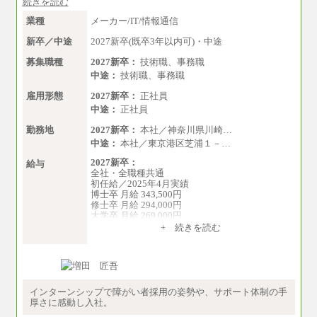
続きを読む
業種
メーカー/IT/情報通信
新卒／中途
2027新卒(既卒3年以内可)・中途
募集職種
2027新卒：
技術職、事務職
中途：
技術職、事務職
雇用形態
2027新卒：
正社員
中途：
正社員
勤務地
2027新卒：
本社／神奈川県川崎…
中途：
本社／東京港区芝浦１－…
2027新卒：
給与
全社・全職種共通
初任給／2025年4月実績
博士卒 月給 343,500円
修士卒 月給 294,000円
大学卒 月給 269,000円
※試用期間の給与に変更はございません
+ 続きを読む
中途：
経験・能力を考慮し、下記を下限として決定し
ます。
2025年新卒初任給 大学卒／月給 大学卒269,000
円
インターンシップで障がい者採用の姿勢や、サポート体制の手
厚さに感動し入社。