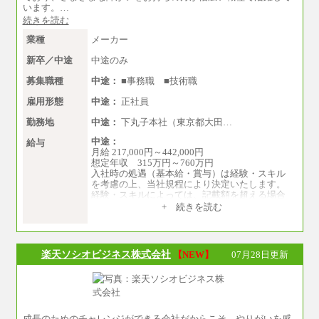
います。…
続きを読む
業種
メーカー
新卒／中途
中途のみ
募集職種
中途：
■事務職 ■技術職
雇用形態
中途：
正社員
勤務地
中途：
下丸子本社（東京都大田…
中途：
給与
月給 217,000円～442,000円
想定年収 315万円～760万円
入社時の処遇（基本給・賞与）は経験・スキル
を考慮の上、当社規程により決定いたします。
経験・スキルによっては、記載額を超える場合
もあります。
+ 続きを読む
※試用期間中も給与に変更はございません。
楽天ソシオビジネス株式会社
【NEW】
07月28日更新
成長のためのチャレンジができる会社だからこそ、やりがいを感