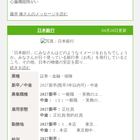
心臓機能障がい
※上記は2027年新卒の支給予定額
藤井 修さんのメッセージを読む
※上記全てのコースにおいて、退職金前払給：
一律3.7万円を含む
※試用期間中も給与に変更はございません
日本銀行
04月28日更新
中途：
■総合コース＜オープン採用（全国型）＞
大学院卒 月給35.3万円、四年制大学卒 月給3
3.7万円
「日本銀行」にみなさんはどのようなイメージをおもちでしょう
■総合コース＜オープン採用（地域型）＞
か。みなさんが日々使っている銀行券（お札）を発行していると
大学院卒 月給33.3万円、四年制大学卒 月給3
ころ、その他、日本の物価の安定を図り…
1.7万円
続きを読む
■事務コース
業種
証券・金融・保険
四年制大学・大学院卒 月給26.8万円
短大・専門卒 月給24.0万円
新卒／中途
2027新卒(既卒3年以内可)・中途
※上記全てのコースにおいて、退職金前払給：
募集職種
2027新卒：
一般職 ・実務のエ…
一律3.7万円を含む
中途：
（１）一般職 ・実務の…
※試用期間中も給与に変更はございません
雇用形態
2027新卒：
正社員
中途：
正社員/契約社員
上記の新卒給与を下限に、これまでの経験・ス
キルを考慮し、当社規定に従って決定いたしま
勤務地
2027新卒：
1．本店 東京…
す。
中途：
1．本店 東京都中…
2027新卒：
給与