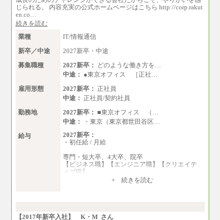
じられる。 内容充実の公式ホームページはこちら http://corp.rakut
en.co…
続きを読む
業種
IT/情報通信
新卒／中途
2027新卒・中途
募集職種
2027新卒：
どのような働き方を…
中途：
●東京オフィス ［正社…
雇用形態
2027新卒：
正社員
中途：
正社員/契約社員
勤務地
2027新卒：
■東京オフィス （…
中途：
・東京（東京都世田谷区…
2027新卒：
給与
・初任給 / 月給
専門・短大卒、4大卒、院卒
【ビジネス職】【エンジニア職】【クリエイテ
ィブ職】
一律：225,000円
+ 続きを読む
※試用期間中も給与に変更はございません 。
中途：
①月給：270,000円～320,000円
②④⑦⑩月給：225,000円～270,000円
【2017年新卒入社】 K・M さん