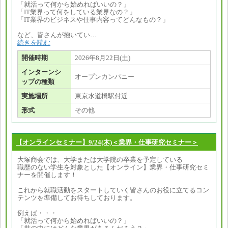
「就活って何から始めればいいの？」
「IT業界って何をしている業界なの？」
「IT業界のビジネスや仕事内容ってどんなもの？」
など、皆さんが抱いてい…
続きを読む
開催時期
2026年8月22日(土)
インターンシ
オープンカンパニー
ップの種類
実施場所
東京水道橋駅付近
形式
その他
【オンラインセミナー】9/24(木)＜業界・仕事研究セミナー＞
大塚商会では、大学または大学院の卒業を予定している
職歴のない学生を対象とした【オンライン】業界・仕事研究セミ
ナーを開催します！
これから就職活動をスタートしていく皆さんのお役に立てるコン
テンツを準備してお待ちしております。
例えば・・・
「就活って何から始めればいいの？」