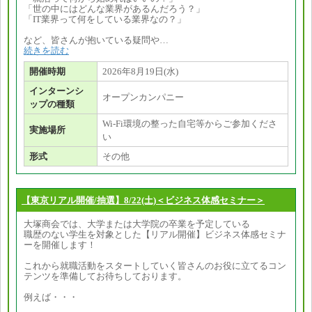
「世の中にはどんな業界があるんだろう？」
「IT業界って何をしている業界なの？」
など、皆さんが抱いている疑問や…
続きを読む
開催時期
2026年8月19日(水)
インターンシ
オープンカンパニー
ップの種類
Wi-Fi環境の整った自宅等からご参加くださ
実施場所
い
形式
その他
【東京リアル開催/抽選】8/22(土)＜ビジネス体感セミナー＞
大塚商会では、大学または大学院の卒業を予定している
職歴のない学生を対象とした【リアル開催】ビジネス体感セミナ
ーを開催します！
これから就職活動をスタートしていく皆さんのお役に立てるコン
テンツを準備してお待ちしております。
例えば・・・