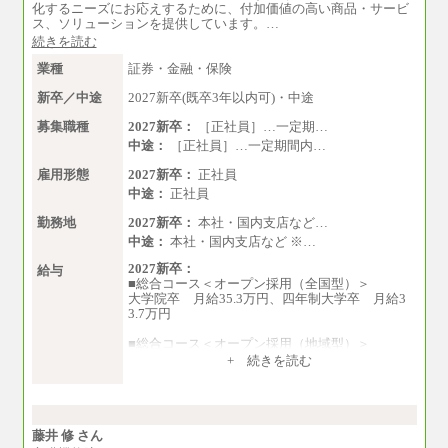
化するニーズにお応えするために、付加価値の高い商品・サービ
ス、ソリューションを提供しています。…
続きを読む
業種
証券・金融・保険
新卒／中途
2027新卒(既卒3年以内可)・中途
募集職種
2027新卒：
［正社員］…一定期…
中途：
［正社員］…一定期間内…
雇用形態
2027新卒：
正社員
中途：
正社員
勤務地
2027新卒：
本社・国内支店など…
中途：
本社・国内支店など ※…
2027新卒：
給与
■総合コース＜オープン採用（全国型）＞
大学院卒 月給35.3万円、四年制大学卒 月給3
3.7万円
■総合コース＜オープン採用（地域型）＞
大学院卒 月給33.3万円、四年制大学卒 月給3
+ 続きを読む
1.7万円
■事務コース
四年制大学・大学院卒 月給26.8万円
短大・専門卒 月給24.0万円
藤井 修 さん