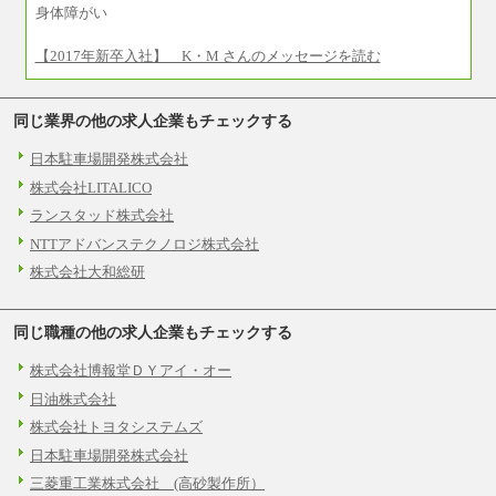
③月給：250,000円～300,000円
身体障がい
⑤⑥月給：225,000円～300,000円
⑧月給：240,000円～285,000円
【2017年新卒入社】 K・M さんのメッセージを読む
⑨月給：250,000円～330,000円
※経験、能力等を考慮の上、当社規定により決
同じ業界の他の求人企業もチェックする
定
※試用期間中も給与に変更はございません。
日本駐車場開発株式会社
株式会社LITALICO
ランスタッド株式会社
NTTアドバンステクノロジ株式会社
株式会社大和総研
同じ職種の他の求人企業もチェックする
株式会社博報堂ＤＹアイ・オー
日油株式会社
株式会社トヨタシステムズ
日本駐車場開発株式会社
三菱重工業株式会社 (高砂製作所）