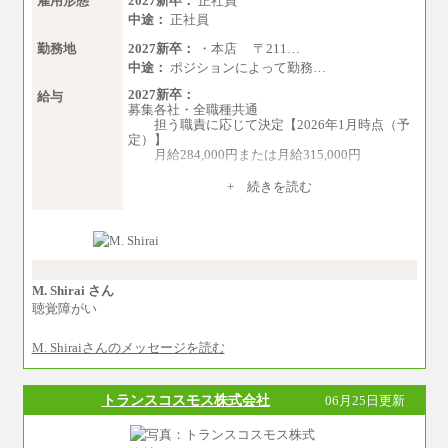
雇用形態
2027新卒：
正社員
中途：
正社員
勤務地
2027新卒：
・本店 〒211…
中途：
ポジションによって勤務…
2027新卒：
給与
募集各社・全職種共通
担う職責に応じて決定【2026年1月時点（予
定）】
月給284,000円または月給315,000円
※入社後早期から、自律的な業務遂行が求
+ 続きを読む
められる職務を担う方については、月額給与315,
000円です。
なお、高度なスキルや専門性を持ち、よ
り高い職責を担う方については、さらに高い金
額を個別に設定します。
※習熟度を上げるための育成が一定期間必
要で上司の指示に基づき職務を遂行する方につ
M. Shirai さん
いては、月額給与284,000円となります。
聴覚障がい
※個別に設定する給与については、選考の
過程で決定していきます。
M. Shiraiさんのメッセージを読む
※上記に加え、所定労働時間外に勤務をし
た場合には、時間外勤務手当を支給します。
※試用期間中も給与に変更はございませ
ん。
トランスコスモス株式会社
06月25日更新
中途：
＜募集各社・全職種共通＞