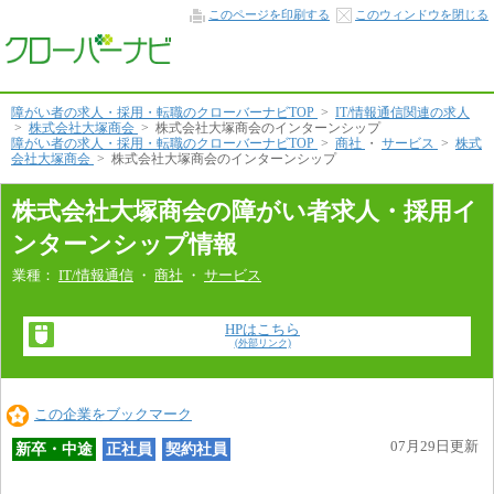
イ
このページを印刷する
このウィンドウを閉じる
ン
タ
ー
ン
シ
ッ
障がい者の求人・採用・転職のクローバーナビTOP
>
IT/情報通信関連の求人
プ
>
株式会社大塚商会
>
株式会社大塚商会のインターンシップ
情
障がい者の求人・採用・転職のクローバーナビTOP
>
商社
・
サービス
>
株式
報！
会社大塚商会
>
株式会社大塚商会のインターンシップ
本
文
株式会社大塚商会の障がい者求人・採用イ
へ
ンターンシップ情報
業種：
IT/情報通信
・
商社
・
サービス
HPはこちら
(外部リンク)
この企業をブックマーク
07月29日更新
新卒・中途
正社員
契約社員