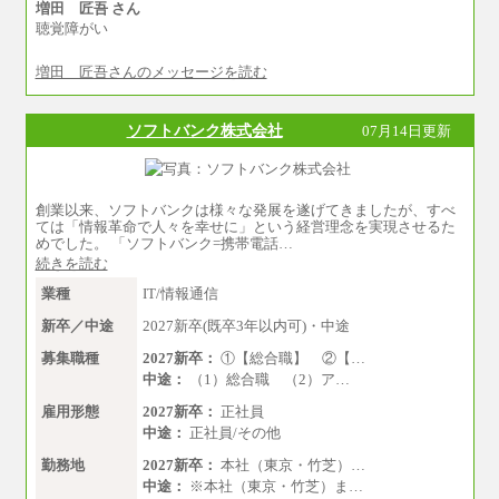
増田 匠吾 さん
聴覚障がい
増田 匠吾さんのメッセージを読む
ソフトバンク株式会社
07月14日更新
創業以来、ソフトバンクは様々な発展を遂げてきましたが、すべ
ては「情報革命で人々を幸せに」という経営理念を実現させるた
めでした。 「ソフトバンク=携帯電話…
続きを読む
業種
IT/情報通信
新卒／中途
2027新卒(既卒3年以内可)・中途
募集職種
2027新卒：
①【総合職】 ②【…
中途：
（1）総合職 （2）ア…
雇用形態
2027新卒：
正社員
中途：
正社員/その他
勤務地
2027新卒：
本社（東京・竹芝）…
中途：
※本社（東京・竹芝）ま…