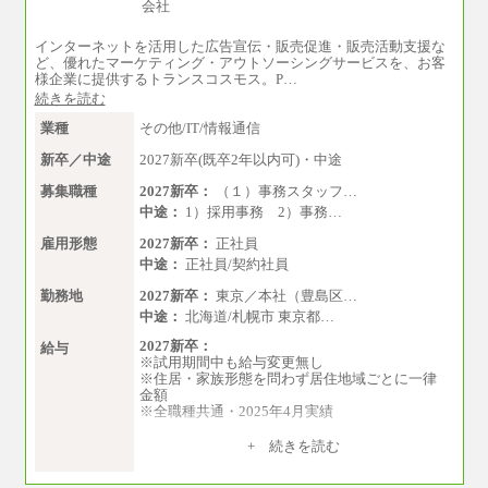
月給21万円以上～
※試用期間中の給与に変更はありません。
インターネットを活用した広告宣伝・販売促進・販売活動支援な
※経験・能力を考慮し、当社規定により決定い
ど、優れたマーケティング・アウトソーシングサービスを、お客
たします。
様企業に提供するトランスコスモス。P…
続きを読む
業種
その他/IT/情報通信
新卒／中途
2027新卒(既卒2年以内可)・中途
募集職種
2027新卒：
（１）事務スタッフ…
中途：
1）採用事務 2）事務…
雇用形態
2027新卒：
正社員
中途：
正社員/契約社員
勤務地
2027新卒：
東京／本社（豊島区…
中途：
北海道/札幌市 東京都…
2027新卒：
給与
※試用期間中も給与変更無し
※住居・家族形態を問わず居住地域ごとに一律
金額
※全職種共通・2025年4月実績
【居住地域：関東エリア（月給） 】※一律地域
+ 続きを読む
手当25,000円含む
大学院卒：276,100円