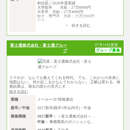
初任給／2026年度実績
大学院卒 月給：27万8000円
大学卒 月給：27万4000円
短大・専門卒 月給：25万2000円
中途：
（１）（２）共通
+ 続きを読む
月給：24万0000円～34万8420円
※職務経験等を考慮し決定いたします。
※試用期間中も給与に変更はございません
07月10日更新
富士通株式会社・富士通グルー
プ
スマホが、なんでも教えてくれる時代。 でも、これからの未来に
地図はない。 何が起こるかなんてわからない。 正解は変わる。検
索結果は、過去の誰かの見方にす…
続きを読む
業種
メーカー/IT/情報通信
新卒／中途
2027新卒(既卒3年以内可)・中途
募集職種
2027新卒：
＜富士通株式会社＞…
中途：
事務職系のポジションな…