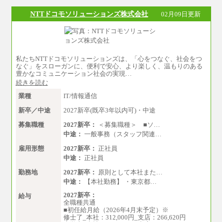
大学卒：250,000円
高専卒：244,800円
NTTドコモソリューションズ株式会社
02月09日更新
短大・専門3年制卒：235,300円
短大・専門2年制卒：222,600円
専門1年制卒：212,900円
【居住地域：関西エリア（月給） 】※一律地域
手当15,000円含む
私たちNTTドコモソリューションズは、「心をつなぐ、社会をつ
大学院卒：266,100円
なぐ」をスローガンに、便利で安心、より楽しく、温もりのある
大学卒：240,000円
豊かなコミュニケーション社会の実現…
高専卒：234,800円
続きを読む
短大・専門3年制卒：225,300円
短大・専門2年制卒：212,600円
業種
IT/情報通信
専門1年制卒：202,900円
中途：
新卒／中途
2027新卒(既卒3年以内可)・中途
【全職種共通】
〔正社員〕
募集職種
2027新卒：
＜募集職種＞ ■ソ…
月給212,900円～330,000円
中途：
一般事務（スタッフ関連…
※実務経験に応じてご相談させていただきます
（上記金額を超える可能性あり）
雇用形態
2027新卒：
正社員
※職種8）を除き、正社員の場合勤務地は本社の
中途：
正社員
みとなります
※交通費：月5万円まで
勤務地
2027新卒：
原則として本社また…
〔契約社員〕
中途：
【本社勤務】 ・東京都…
札幌 ：時給1,100円～1,450円
2027新卒：
東京 ：時給1,226円～1,400円
給与
全職種共通
横浜 ：時給1,225円～
■初任給月給（2026年4月末予定）※
川口 ：時給1,150円～
修士了_本社：312,000円_支店：266,620円
大阪 ：時給1,177円～1,400円