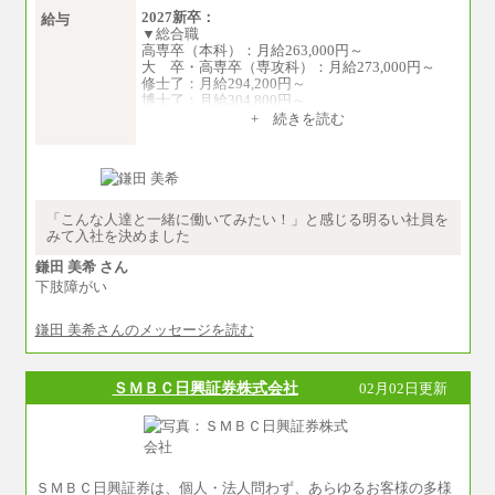
2027新卒：
給与
▼総合職
高専卒（本科）：月給263,000円～
大 卒・高専卒（専攻科）：月給273,000円～
修士了：月給294,200円～
博士了：月給304,800円～
+ 続きを読む
※卓越した能力、高度な技術や実績をお持ちの
方で、それらを入社後の実業務において発揮で
きると認められる場合は、 上記の給与に関わら
ず個別設定することがあります
▼アソシエイト職
「こんな人達と一緒に働いてみたい！」と感じる明るい社員を
月給235,000円
みて入社を決めました
全職種2025年度実績
鎌田 美希 さん
下肢障がい
※営業職に支給するインセンティブは除く
※試用期間中も給与に変更はございません
鎌田 美希さんのメッセージを読む
中途：
基本月給／20万5000円以上(正社員・準社員）
※経験、能力を考慮の上、当社規定により
ＳＭＢＣ日興証券株式会社
02月02日更新
優遇いたします
※自己成長支援金(10,000円）を含む
※別途、Workstyle支援金(月額4,000円）
ＳＭＢＣ日興証券は、個人・法人問わず、あらゆるお客様の多様