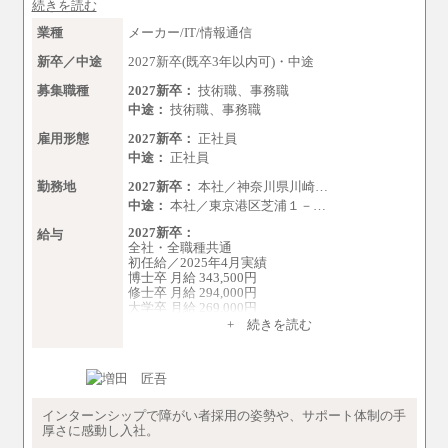
続きを読む
業種
メーカー/IT/情報通信
新卒／中途
2027新卒(既卒3年以内可)・中途
募集職種
2027新卒：
技術職、事務職
中途：
技術職、事務職
雇用形態
2027新卒：
正社員
中途：
正社員
勤務地
2027新卒：
本社／神奈川県川崎…
中途：
本社／東京港区芝浦１－…
2027新卒：
給与
全社・全職種共通
初任給／2025年4月実績
博士卒 月給 343,500円
修士卒 月給 294,000円
大学卒 月給 269,000円
※試用期間の給与に変更はございません
+ 続きを読む
中途：
経験・能力を考慮し、下記を下限として決定し
ます。
2025年新卒初任給 大学卒／月給 大学卒269,000
円
インターンシップで障がい者採用の姿勢や、サポート体制の手
厚さに感動し入社。