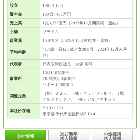
設立
1961年12月
資本金
103億7,485万円
売上高
1兆3,227億円（2025年12月期実績・連結）
上場
プライム
従業員
10,079名（2025年12月末現在・連結）
41.4歳（男42.6歳／女38.0歳 2024年12月末時
平均年齢
点）
代表者
代表取締役社長 大塚 裕司
1本社10営業部
事業所
7広域支店4事業部
サポート280拠点
（株）ＯＳＫ、（株）ネットワールド、（株）
関連企業
アルファテクノ、（株）アルファネット
〒102-8573
本社所在地
東京都 千代田区飯田橋2-18-4
2027新卒
中途採用
会社情報
求人情報
求人情報