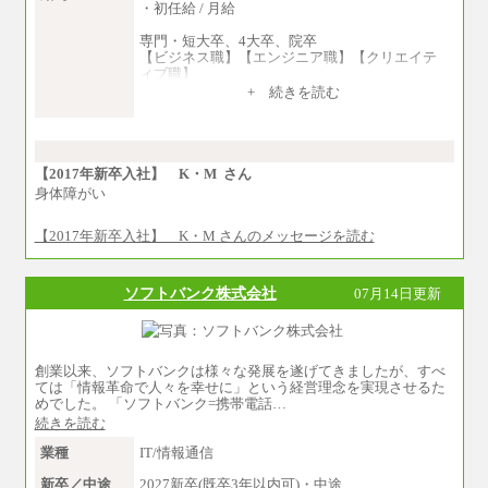
・初任給 / 月給
横浜 ：時給1,225円～
川口 ：時給1,150円～
専門・短大卒、4大卒、院卒
大阪 ：時給1,177円～1,400円
【ビジネス職】【エンジニア職】【クリエイテ
佐世保：時給1,035円～
ィブ職】
沖縄 ：時給1,025円～1,350円
一律：225,000円
※給与は実務経験・職種・配属部署によって異
+ 続きを読む
なります
※試用期間中も給与に変更はございません 。
※交通費：月5万円まで
中途：
①月給：270,000円～320,000円
②④⑦⑩月給：225,000円～270,000円
【2017年新卒入社】 K・M さん
③月給：250,000円～300,000円
身体障がい
⑤⑥月給：225,000円～300,000円
⑧月給：240,000円～285,000円
【2017年新卒入社】 K・M さんのメッセージを読む
⑨月給：250,000円～330,000円
※経験、能力等を考慮の上、当社規定により決
ソフトバンク株式会社
07月14日更新
定
※試用期間中も給与に変更はございません。
創業以来、ソフトバンクは様々な発展を遂げてきましたが、すべ
ては「情報革命で人々を幸せに」という経営理念を実現させるた
めでした。 「ソフトバンク=携帯電話…
続きを読む
業種
IT/情報通信
新卒／中途
2027新卒(既卒3年以内可)・中途