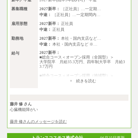
正社員となります
募集職種
2027新卒：
［正社員］…一定期…
中途：
［正社員］…一定期間内…
雇用形態
2027新卒：
正社員
中途：
正社員
勤務地
2027新卒：
本社・国内支店など…
中途：
本社・国内支店など ※…
2027新卒：
給与
■総合コース＜オープン採用（全国型）＞
大学院卒 月給35.3万円、四年制大学卒 月給3
3.7万円
■総合コース＜オープン採用（地域型）＞
大学院卒 月給33.3万円、四年制大学卒 月給3
+ 続きを読む
1.7万円
■事務コース
四年制大学・大学院卒 月給26.8万円
短大・専門卒 月給24.0万円
藤井 修 さん
心臓機能障がい
※上記は2027年新卒の支給予定額
藤井 修さんのメッセージを読む
※上記全てのコースにおいて、退職金前払給：
一律3.7万円を含む
※試用期間中も給与に変更はございません
トランスコスモス株式会社
06月25日更新