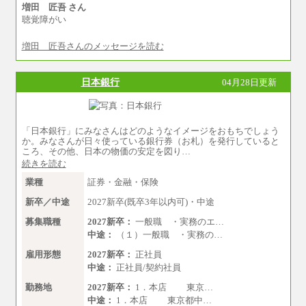
増田 匠吾 さん
聴覚障がい
増田 匠吾さんのメッセージを読む
日本銀行
04月28日更新
「日本銀行」にみなさんはどのようなイメージをおもちでしょう
か。みなさんが日々使っている銀行券（お札）を発行していると
ころ、その他、日本の物価の安定を図り…
続きを読む
業種
証券・金融・保険
新卒／中途
2027新卒(既卒3年以内可)・中途
募集職種
2027新卒：
一般職 ・実務のエ…
中途：
（１）一般職 ・実務の…
雇用形態
2027新卒：
正社員
中途：
正社員/契約社員
勤務地
2027新卒：
1．本店 東京…
中途：
1．本店 東京都中…