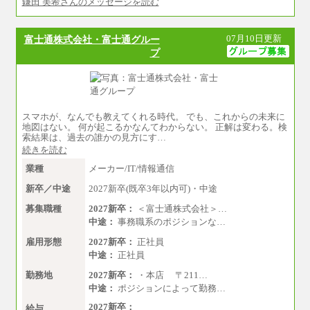
鎌田 美希さんのメッセージを読む
中途：
基本月給／20万5000円以上(正社員・準社員）
※経験、能力を考慮の上、当社規定により
07月10日更新
富士通株式会社・富士通グルー
優遇いたします
プ
※自己成長支援金(10,000円）を含む
※別途、Workstyle支援金(月額4,000円）
スマホが、なんでも教えてくれる時代。 でも、これからの未来に
地図はない。 何が起こるかなんてわからない。 正解は変わる。検
索結果は、過去の誰かの見方にす…
続きを読む
業種
メーカー/IT/情報通信
新卒／中途
2027新卒(既卒3年以内可)・中途
募集職種
2027新卒：
＜富士通株式会社＞…
中途：
事務職系のポジションな…
雇用形態
2027新卒：
正社員
中途：
正社員
勤務地
2027新卒：
・本店 〒211…
中途：
ポジションによって勤務…
2027新卒：
給与