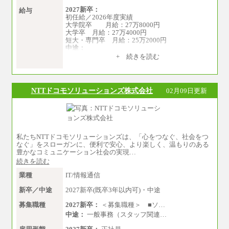
2027新卒：
給与
初任給／2026年度実績
大学院卒 月給：27万8000円
大学卒 月給：27万4000円
短大・専門卒 月給：25万2000円
中途：
（１）（２）共通
+ 続きを読む
月給：24万0000円～34万8420円
※職務経験等を考慮し決定いたします。
※試用期間中も給与に変更はございません
NTTドコモソリューションズ株式会社
02月09日更新
私たちNTTドコモソリューションズは、「心をつなぐ、社会をつ
なぐ」をスローガンに、便利で安心、より楽しく、温もりのある
豊かなコミュニケーション社会の実現…
続きを読む
業種
IT/情報通信
新卒／中途
2027新卒(既卒3年以内可)・中途
募集職種
2027新卒：
＜募集職種＞ ■ソ…
中途：
一般事務（スタッフ関連…