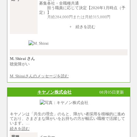
募集各社・全職種共通
担う職責に応じて決定【2026年1月時点（予
定）】
月給284,000円または月給315,000円
※入社後早期から、自律的な業務遂行が求
+ 続きを読む
められる職務を担う方については、月額給与315,
000円です。
なお、高度なスキルや専門性を持ち、よ
り高い職責を担う方については、さらに高い金
額を個別に設定します。
※習熟度を上げるための育成が一定期間必
要で上司の指示に基づき職務を遂行する方につ
M. Shirai さん
いては、月額給与284,000円となります。
聴覚障がい
※個別に設定する給与については、選考の
過程で決定していきます。
M. Shiraiさんのメッセージを読む
※上記に加え、所定労働時間外に勤務をし
た場合には、時間外勤務手当を支給します。
※試用期間中も給与に変更はございませ
ん。
キヤノン株式会社
08月05日更新
中途：
＜募集各社・全職種共通＞
月給21万円以上～
キヤノンは「共生の理念」のもと、障がい者採用を積極的に進め
※試用期間中の給与に変更はありません。
ており、さまざまな障がいをお持ちの方が幅広い職種で活躍して
※経験・能力を考慮し、当社規定により決定い
います。…
たします。
続きを読む
業種
メーカー