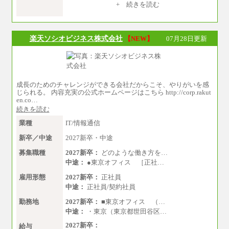
【居住地域：関東エリア（月給） 】※一律地域
+ 続きを読む
手当25,000円含む
大学院卒：276,100円
大学卒：250,000円
高専卒：244,800円
楽天ソシオビジネス株式会社
【NEW】
07月28日更新
短大・専門3年制卒：235,300円
短大・専門2年制卒：222,600円
専門1年制卒：212,900円
【居住地域：関西エリア（月給） 】※一律地域
手当15,000円含む
成長のためのチャレンジができる会社だからこそ、やりがいを感
大学院卒：266,100円
じられる。 内容充実の公式ホームページはこちら http://corp.rakut
大学卒：240,000円
en.co…
高専卒：234,800円
続きを読む
短大・専門3年制卒：225,300円
短大・専門2年制卒：212,600円
業種
IT/情報通信
専門1年制卒：202,900円
中途：
新卒／中途
2027新卒・中途
【全職種共通】
〔正社員〕
募集職種
2027新卒：
どのような働き方を…
月給212,900円～330,000円
中途：
●東京オフィス ［正社…
※実務経験に応じてご相談させていただきます
（上記金額を超える可能性あり）
雇用形態
2027新卒：
正社員
※職種8）を除き、正社員の場合勤務地は本社の
中途：
正社員/契約社員
みとなります
※交通費：月5万円まで
勤務地
2027新卒：
■東京オフィス （…
〔契約社員〕
中途：
・東京（東京都世田谷区…
札幌 ：時給1,100円～1,450円
2027新卒：
東京 ：時給1,226円～1,400円
給与