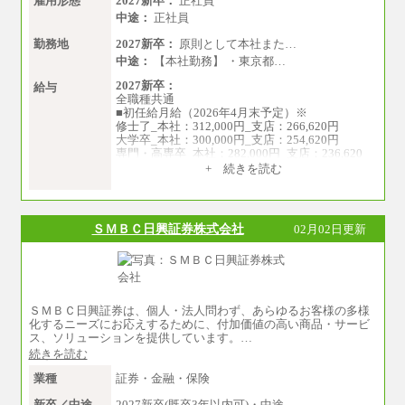
雇用形態
2027新卒：
正社員
中途：
正社員
勤務地
2027新卒：
原則として本社また…
中途：
【本社勤務】 ・東京都…
2027新卒：
給与
全職種共通
■初任給月給（2026年4月末予定）※
修士了_本社：312,000円_支店：266,620円
大学卒_本社：300,000円_支店：254,620円
専門・高専卒_本社：282,000円_支店：236,620
円
+ 続きを読む
※専門性に応じた高い給与水準の採用も実施
中途：
月給（本社）：213,030円＋諸手当
ＳＭＢＣ日興証券株式会社
02月02日更新
月給（支店）：164,920円～189,700円＋諸手当
※試用期間中も給与に変更はございません。
※上記はフルタイム勤務で残業ゼロの場合の標
準的な月額モデルとして掲載。
※上記のほか、ボーナス支給あり
年収（本社）：330万～380万（フルタイムで標
ＳＭＢＣ日興証券は、個人・法人問わず、あらゆるお客様の多様
準的なボーナス込みの金額です。上限金額は全
化するニーズにお応えするために、付加価値の高い商品・サービ
社平均20時間の残業込み）
ス、ソリューションを提供しています。…
年収（支店）：260万～340万（フルタイムで標
続きを読む
準的なボーナス込みの金額です。上限金額は全
社平均20時間の残業込み）
業種
証券・金融・保険
※年1回評価に応じて昇給有り。(上限あり)
※雇用形態についての補足：事務系職務限定の
新卒／中途
2027新卒(既卒3年以内可)・中途