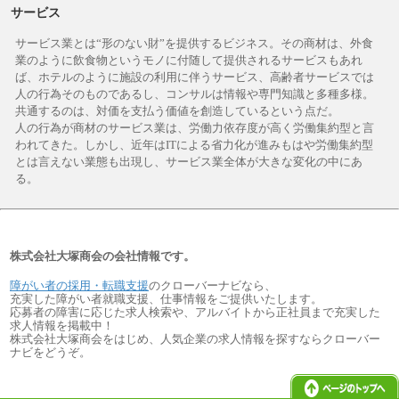
サービス
サービス業とは“形のない財”を提供するビジネス。その商材は、外食
業のように飲食物というモノに付随して提供されるサービスもあれ
ば、ホテルのように施設の利用に伴うサービス、高齢者サービスでは
人の行為そのものであるし、コンサルは情報や専門知識と多種多様。
共通するのは、対価を支払う価値を創造しているという点だ。
人の行為が商材のサービス業は、労働力依存度が高く労働集約型と言
われてきた。しかし、近年はITによる省力化が進みもはや労働集約型
とは言えない業態も出現し、サービス業全体が大きな変化の中にあ
る。
株式会社大塚商会の会社情報です。
障がい者の採用・転職支援
のクローバーナビなら、
充実した障がい者就職支援、仕事情報をご提供いたします。
応募者の障害に応じた求人検索や、アルバイトから正社員まで充実した
求人情報を掲載中！
株式会社大塚商会をはじめ、人気企業の求人情報を探すならクローバー
ナビをどうぞ。