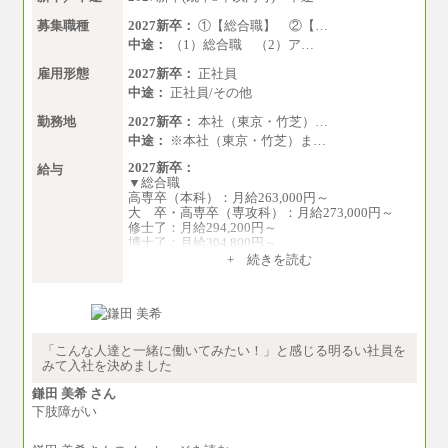
募集職種
2027新卒：
①【総合職】 ②【…
中途：
（1）総合職 （2）ア…
雇用形態
2027新卒：
正社員
中途：
正社員/その他
勤務地
2027新卒：
本社（東京・竹芝）…
中途：
※本社（東京・竹芝）ま…
2027新卒：
給与
▼総合職
高専卒（本科）：月給263,000円～
大 卒・高専卒（専攻科）：月給273,000円～
修士了：月給294,200円～
博士了：月給304,800円～
+ 続きを読む
※卓越した能力、高度な技術や実績をお持ちの
方で、それらを入社後の実業務において発揮で
きると認められる場合は、 上記の給与に関わら
ず個別設定することがあります
▼アソシエイト職
「こんな人達と一緒に働いてみたい！」と感じる明るい社員を
月給235,000円
みて入社を決めました
全職種2025年度実績
鎌田 美希 さん
下肢障がい
※営業職に支給するインセンティブは除く
※試用期間中も給与に変更はございません