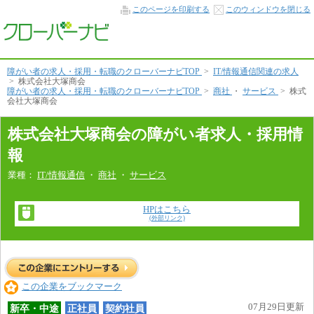
会
このページを印刷する
このウィンドウを閉じる
社
情
報
本
文
へ
障がい者の求人・採用・転職のクローバーナビTOP
>
IT/情報通信関連の求人
>
株式会社大塚商会
障がい者の求人・採用・転職のクローバーナビTOP
>
商社
・
サービス
>
株式
会社大塚商会
株式会社大塚商会の障がい者求人・採用情
報
業種：
IT/情報通信
・
商社
・
サービス
HPはこちら
(外部リンク)
この企業をブックマーク
07月29日更新
新卒・中途
正社員
契約社員