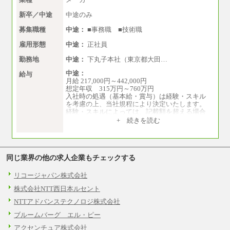
新卒／中途
中途のみ
募集職種
中途：
■事務職 ■技術職
雇用形態
中途：
正社員
勤務地
中途：
下丸子本社（東京都大田…
中途：
給与
月給 217,000円～442,000円
想定年収 315万円～760万円
入社時の処遇（基本給・賞与）は経験・スキル
を考慮の上、当社規程により決定いたします。
経験・スキルによっては、記載額を超える場合
もあります。
+ 続きを読む
※試用期間中も給与に変更はございません。
同じ業界の他の求人企業もチェックする
リコージャパン株式会社
株式会社NTT西日本ルセント
NTTアドバンステクノロジ株式会社
ブルームバーグ エル・ピー
アクセンチュア株式会社