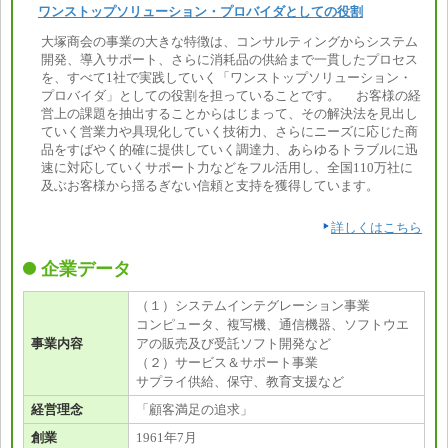
ワンストップソリューション・プロバイダとしての役割
大塚商会の事業の大きな特徴は、コンサルティングからシステム
開発、導入サポート、さらに消耗品の供給まで一貫したプロセス
を、すべて1社で実践していく「ワンストップソリューション・
プロバイダ」としての役割を担っていることです。 お客様の経
営上の課題を抽出することからはじまって、その解決法を見出し
ていく営業力や具現化していく技術力、さらにニーズに応じた商
品をすばやく的確に提供していく調達力、あらゆるトラブルに迅
速に対応していくサポート力などをフル活用し、全国110万社に
及ぶお客様から揺るぎない信頼と支持を獲得しています。
詳しくはこちら
企業データ
（１）システムインテグレーション事業
コンピュータ、複写機、通信機器、ソフトウエ
事業内容
アの販売及び受託ソフト開発など
（２）サービス＆サポート事業
サプライ供給、保守、教育支援など
経営理念
「顧客満足の追求」
創業
1961年7月