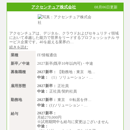
アクセンチュア株式会社
08月06日更新
アクセンチュアは、デジタル、クラウドおよびセキュリティ領域
において卓越した能力で世界をリードするプロフェッショナル サ
ービス企業です。40を超える業界の…
続きを読む
業種
IT/情報通信
新卒／中途
2027新卒(既卒10年以内可)・中途
募集職種
2027新卒：
【勤務地：東京 地…
中途：
（1）ソリューション・…
雇用形態
2027新卒：
正社員
中途：
正社員/契約社員
勤務地
2027新卒：
東京 ※転居を伴…
中途：
(1)ソリューション・…
2027新卒：
給与
月給270,000円
※試用期間中も給与に変更はございません
中途：