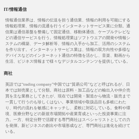
IT/情報通信
情報通信業界は、情報の伝送を担う通信業、情報の利用を可能にする
情報処理業、情報の流通を行うインターネットサービス業に分類。通
信業は通信基盤を整備して固定通信、移動体通信、ケーブルテレビな
どの通信サービスを行う。情報処理業はソフトウエアの開発や情報シ
ステムの構築、データ解析等、情報の入手から加工、活用のシステム
を作り出す。インターネットサービス業は、情報の双方向性や多様な
デバイスなどのインターネット通信の特徴を活かし、音楽、動画から
生活、ビジネス情報まで様々なデジタルコンテンツを提供している。
商社
英語では“trading company”中国では“貿易公司”などと呼ばれるが、日
本では卸売業として分類。商社は原料・加工品などの輸出入や仲介売
買を主な業務としてきたが、現在では開発・製造から物流・販売まで
一貫して行うのも珍しくはない。事業領域や取扱品目も多岐にわた
り、時代の流れを敏感にキャッチし、柔軟に対応している。食料や環
境、医療分野などの新規市場開拓や産業育成といった投資事業に注
力。一方、特定分野で活躍する専門商社はスペシャリストとしての力
を発揮。新ビジネスの創出や市場形成など、専門商社は進化を続けて
いる。