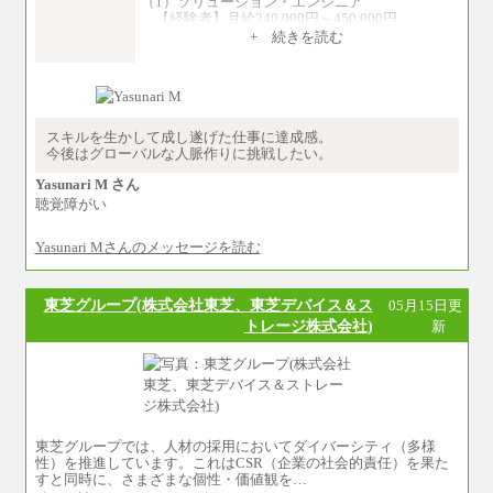
（1）ソリューション・エンジニア
【経験者】月給240,000円～450,000円
※地域や業務内容によって変動がありま
+ 続きを読む
す
【未経験者】月給210,000円～340,000円
※地域や業務内容によって変動がありま
す
（2）一般事務
スキルを生かして成し遂げた仕事に達成感。
月給210,000円～350,000円
今後はグローバルな人脈作りに挑戦したい。
※地域や業務内容によって変動があります
Yasunari M さん
（3）庶務/軽作業
聴覚障がい
月給220,000円～250,000円
Yasunari Mさんのメッセージを読む
※試用期間中も給与に変更はございません
東芝グループ(株式会社東芝、東芝デバイス＆ス
05月15日更
トレージ株式会社)
新
東芝グループでは、人材の採用においてダイバーシティ（多様
性）を推進しています。これはCSR（企業の社会的責任）を果た
すと同時に、さまざまな個性・価値観を…