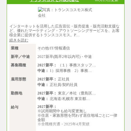
中途：
■総合コース＜オープン採用（全国型）＞
大学院卒 月給35.3万円、四年制大学卒 月給3
3.7万円
■総合コース＜オープン採用（地域型）＞
インターネットを活用した広告宣伝・販売促進・販売活動支援な
大学院卒 月給33.3万円、四年制大学卒 月給3
ど、優れたマーケティング・アウトソーシングサービスを、お客
1.7万円
様企業に提供するトランスコスモス。P…
続きを読む
■事務コース
四年制大学・大学院卒 月給26.8万円
業種
その他/IT/情報通信
短大・専門卒 月給24.0万円
新卒／中途
2027新卒(既卒2年以内可)・中途
※上記全てのコースにおいて、退職金前払給：
一律3.7万円を含む
募集職種
2027新卒：
（１）事務スタッフ…
中途：
1）採用事務 2）事務…
※試用期間中も給与に変更はございません
雇用形態
2027新卒：
正社員
上記の新卒給与を下限に、これまでの経験・ス
中途：
正社員/契約社員
キルを考慮し、当社規定に従って決定いたしま
す。
勤務地
2027新卒：
東京／本社（豊島区…
中途：
北海道/札幌市 東京都…
2027新卒：
給与
※試用期間中も給与変更無し
※住居・家族形態を問わず居住地域ごとに一律
金額
※全職種共通・2025年4月実績