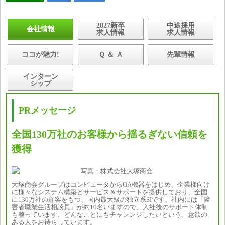
2027新卒
中途採用
会社情報
求人情報
求人情報
ココが魅力!
Ｑ ＆ Ａ
先輩情報
インターン
シップ
PRメッセージ
全国130万社のお客様から揺るぎない信頼を
獲得
大塚商会グループはコンピュータからOA機器をはじめ、企業様向け
に様々なシステム構築とサービス＆サポートを提供しており、全国
に130万社の顧客をもつ、国内最大級の独立系SIです。社内には「障
害者職業生活相談員」が約10名いますので、入社後のサポート体制
も整っています。どんなことにもチャレンジしたいという、意欲の
ある人をお待ちしています。