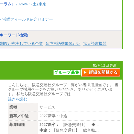
※居住地、年齢により異なります。
ーラム]
2026/9/5 (土) 東京
※この他に、該当する場合は各種手当が支給
されます。
※試用期間中も給与に変更はございません
・活躍フィールド紹介セミナー
キーワード検索]
制度が充実している企業
音声言語機能障がい
拡大読書機器
05月13日更新
こんにちは。 阪急交通社グループ 障がい者採用担当です。 当
グループ採用ページをご覧いただたき、ありがとうございま
す。 私たち阪急交通社グループでは…
続きを読む
業種
サービス
新卒／中途
2027新卒・中途
募集職種
2027新卒：
【阪急交通社】 ◆…
中途：
【阪急交通社】 総合職…