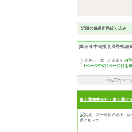
近隣の都道府県絞り込み
[既卒可/中途採用]長野県,
14
条件と一致した企業が
1ページ中の1ページ目を
<<先頭のペー
富士通株式会社・富士通グ