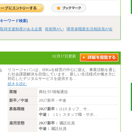
※個別に設定する給与については、選考
の過程で決定していきます。
※上記に加え、所定労働時間外に勤務を
した場合には、時間外勤務手当を支給しま
す。
キーワード検索]
※試用期間中も給与に変更はございませ
ん。
取得支援制度がある企業
視覚障がい
障害者職業生活相談員が在
中途：
＜募集各社・全職種共通＞
月給21万円以上～
※試用期間中の給与に変更はありません。
02月17日更新
※経験・能力を考慮し、当社規定により決定
いたします。
リコージャパンは、SDGsを経営の中心に据え、事業活動を通じ
た社会課題解決を目指しています。 新しい生活様式や働き方に
対応したデジタルサービスを提供する…
続きを読む
業種
商社/IT/情報通信
新卒／中途
2027新卒・中途
募集職種
2027新卒：
(1)スタッフ、サ…
中途：
（１）スタッフ職・サポ…
雇用形態
2027新卒：
嘱託社員
中途：
嘱託社員