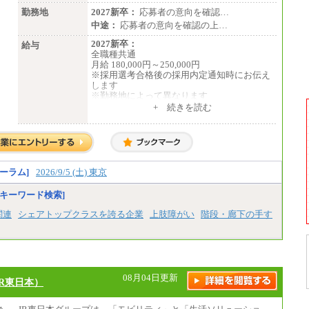
勤務地
2027新卒：
応募者の意向を確認…
中途：
応募者の意向を確認の上…
2027新卒：
給与
全職種共通
月給 180,000円～250,000円
※採用選考合格後の採用内定通知時にお伝え
します
※勤務地によって異なります
+ 続きを読む
中途：
全職種共通
月給 200,000円～250,000円
入社時の処遇は経験・能力を考慮の上、当社
規程により決定します。
具体的な金額は採用選考合格後に採用内定通
ーラム]
2026/9/5 (土) 東京
知時にお伝えします。
キーワード検索]
関連
シェアトップクラスを誇る企業
上肢障がい
階段・廊下の手す
08月04日更新
R東日本）