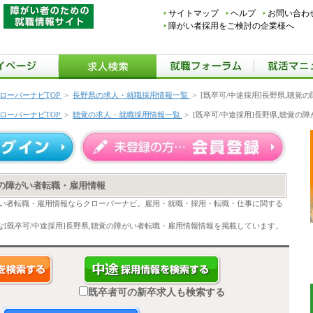
サイトマップ
ヘルプ
お問い合わ
障がい者採用をご検討の企業様へ
ローバーナビTOP
>
長野県の求人・就職採用情報一覧
>
[既卒可/中途採用]長野県,聴覚
ローバーナビTOP
>
聴覚の求人・就職採用情報一覧
>
[既卒可/中途採用]長野県,聴覚の
覚の障がい者転職・雇用情報
障がい者転職・雇用情報ならクローバーナビ。雇用・就職・採用・転職・仕事に関する
[既卒可/中途採用]長野県,聴覚の障がい者転職・雇用情報情報を掲載しています。
既卒者可の新卒求人も検索する