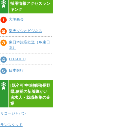
採用情報アクセスラン
キング
大塚商会
楽天ソシオビジネス
東日本旅客鉄道（JR東日
本）
LITALICO
日本銀行
[既卒可/中途採用]長野
県,聴覚の新着障がい
者求人・就職募集の企
業
リコージャパン
ランスタッド