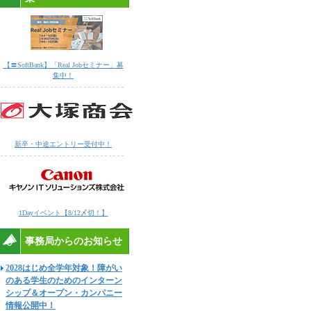
【〓SoftBank】「Real Jobセミナー」募
集中！
新卒・中途エントリー受付中！
1Dayイベント【8/12〆切！】
事務局からのお知らせ
2028はじめ全学年対象！障がい
のある学生のためのインターン
シップ＆オープン・カンパニー
情報公開中！