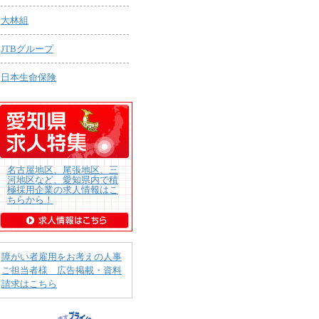
大林組
JTBグループ
日本生命保険
名古屋地区、尾張地区、三
河地区など、愛知県内で積
極採用企業の求人情報はこ
ちらから！
障がい者雇用をお考えの人事
ご担当者様 広告掲載・資料
請求はこちら