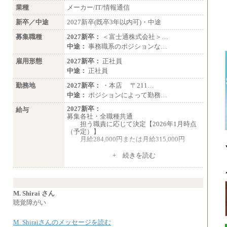
業種
メーカー/IT/情報通信
新卒／中途
2027新卒(既卒3年以内可)・中途
募集職種
2027新卒：
＜富士通株式会社＞…
中途：
事務職系のポジションな…
雇用形態
2027新卒：
正社員
中途：
正社員
勤務地
2027新卒：
・本店 〒211…
中途：
ポジションによって勤務…
2027新卒：
給与
募集各社・全職種共通
担う職責に応じて決定【2026年1月時点
（予定）】
月給284,000円または月給315,000円
※入社後早期から、自律的な業務遂行が
+ 続きを読む
求められる職務を担う方については、月額給
与315,000円です。
なお、高度なスキルや専門性を持ち、
より高い職責を担う方については、さらに高
い金額を個別に設定します。
M. Shirai さん
※習熟度を上げるための育成が一定期間
聴覚障がい
必要で上司の指示に基づき職務を遂行する方
については、月額給与284,000円となりま
M. Shiraiさんのメッセージを読む
す。