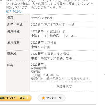
JR東日本グループは、「モビリティ」と「生活ソリューショ
ン」の2つを軸に、人々の暮らしをより豊かに変えていくことを
目指しています。 新たなまちづくり、未…
続きを読む
業種
サービス/その他
新卒／中途
2027新卒(既卒3年以内可)・中途
募集職種
2027新卒：
(1)総合職 (2…
中途：
（１）総合職 （２）地…
雇用形態
2027新卒：
正社員
中途：
正社員
勤務地
2027新卒：
事業エリア 青森、…
中途：
事業エリア 青森、岩手…
2027新卒：
給与
全職種共通
初任給
（月給）254,000円～
※居住地、最終学歴などにより異なります。
※この他に、該当する場合は各種手当が支給
されます。
+ 続きを読む
※試用期間中も給与に変更はございません。
中途：
全職種共通
初任給／月給263,000円～