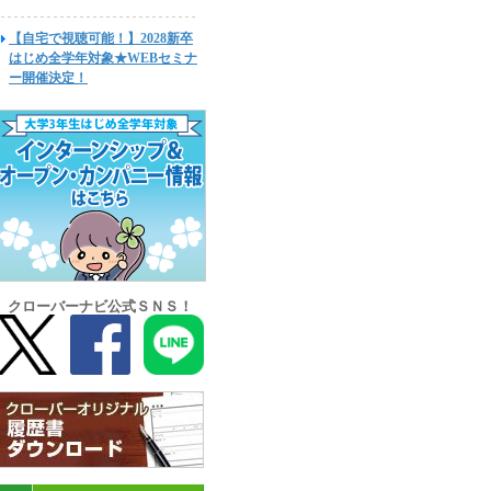
【自宅で視聴可能！】2028新卒
はじめ全学年対象★WEBセミナ
ー開催決定！
クローバーナビ公式ＳＮＳ！