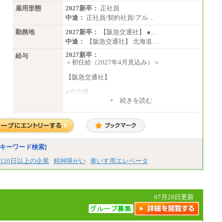
雇用形態
2027新卒：
正社員
中途：
正社員/契約社員/アル…
勤務地
2027新卒：
【阪急交通社】 ●…
中途：
【阪急交通社】 北海道…
2027新卒：
給与
＜初任給（2027年4月見込み）＞
【阪急交通社】
●総合職
・大学・院卒
+ 続きを読む
月給250,000円(※1)、247,000円(※2)、242,
000円(※3)、239,000円(※4)、237,000円（※
5）
・専門・短大卒
月給229,500円(※1)、226,500円(※2)、221,
キーワード検索]
500円(※3)、218,500円(※4)、216,500円（※
5）
120日以上の企業
精神障がい
車いす用エレベータ
※1…東京都、埼玉県、千葉県、神奈川県
※2…大阪府、京都府、兵庫県、滋賀県
※3…愛知県、静岡県
※4…北海道、宮城県、栃木県、群馬県、長
07月28日更新
野県、新潟県、富山県、石川県、岡山県、広
島県、山口県、香川県、福岡県
※5…青森県、鳥取県、島根県、愛媛県、高