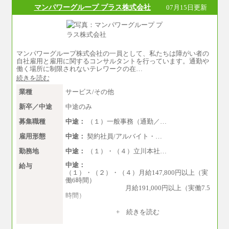
月給（本社）：213,030円＋諸手当
マンパワーグループ プラス株式会社
07月15日更新
月給（支店）：164,920円～189,700円＋諸手当
※試用期間中も給与に変更はございません。
※上記はフルタイム勤務で残業ゼロの場合の標
準的な月額モデルとして掲載。
※上記のほか、ボーナス支給あり
年収（本社）：330万～380万（フルタイムで標
マンパワーグループ株式会社の一員として、私たちは障がい者の
準的なボーナス込みの金額です。上限金額は全
自社雇用と雇用に関するコンサルタントを行っています。通勤や
社平均20時間の残業込み）
働く場所に制限されないテレワークの在…
年収（支店）：260万～340万（フルタイムで標
続きを読む
準的なボーナス込みの金額です。上限金額は全
社平均20時間の残業込み）
業種
サービス/その他
※年1回評価に応じて昇給有り。(上限あり)
※雇用形態についての補足：事務系職務限定の
新卒／中途
中途のみ
正社員となります
募集職種
中途：
（１）一般事務（通勤／…
雇用形態
中途：
契約社員/アルバイト・…
勤務地
中途：
（１）・（４）立川本社…
中途：
給与
（１）・（２）・（４）月給147,800円以上（実
働6時間）
月給191,000円以上（実働7.5
時間）
（３）月給191,000円以上（実働7.5時間）
+ 続きを読む
（５）月給147,800円以上（実働6時間）