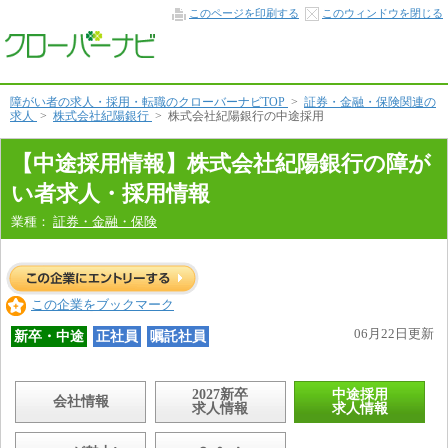
中
このページを印刷する
このウィンドウを閉じる
途
採
用
情
報
本
障がい者の求人・採用・転職のクローバーナビTOP
>
証券・金融・保険関連の
文
求人
>
株式会社紀陽銀行
>
株式会社紀陽銀行の中途採用
へ
【中途採用情報】株式会社紀陽銀行の障が
い者求人・採用情報
業種：
証券・金融・保険
この企業をブックマーク
06月22日更新
新卒・中途
正社員
嘱託社員
2027新卒
中途採用
会社情報
求人情報
求人情報