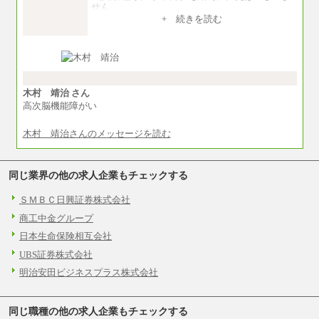
せん
+ 続きを読む
【システム開発担当】
月給187,600円～
※スキル・資格・経験を考慮の上決定します。
※試用期間中（3ヶ月）も給与に変更はございま
せん
木村 靖治 さん
高次脳機能障がい
木村 靖治さんのメッセージを読む
同じ業界の他の求人企業もチェックする
ＳＭＢＣ日興証券株式会社
商工中金グループ
日本生命保険相互会社
UBS証券株式会社
明治安田ビジネスプラス株式会社
同じ職種の他の求人企業もチェックする