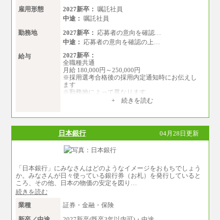
雇用形態
2027新卒：
嘱託社員
中途：
嘱託社員
勤務地
2027新卒：
応募者の意向を確認…
中途：
応募者の意向を確認の上…
2027新卒：
給与
全職種共通
月給 180,000円～250,000円
※採用選考合格後の採用内定通知時にお伝えし
ます
※勤務地によって異なります
+ 続きを読む
中途：
全職種共通
月給 200,000円～250,000円
入社時の処遇は経験・能力を考慮の上、当社規
日本銀行
04月28日更新
程により決定します。
具体的な金額は採用選考合格後に採用内定通知
時にお伝えします。
「日本銀行」にみなさんはどのようなイメージをおもちでしょう
か。みなさんが日々使っている銀行券（お札）を発行していると
ころ、その他、日本の物価の安定を図り…
続きを読む
業種
証券・金融・保険
新卒／中途
2027新卒(既卒3年以内可)・中途