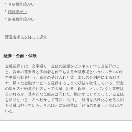
直腸機能障がい
精神障がい
肝臓機能障がい
障害者求人を詳しく探す
証券・金融・保険
金融業界とは、文字通り、金銭の融通をビジネスとする企業群のこ
と。資金の需要者と供給者を仲立ちする金融市場というシステムの中
で事業活動を行う。資金の受け入れと貸し出しの金利差による利ザ
ヤ、様々な金融サービスを提供することで収益を確保している。資金
の集め方や融資の仕方よって金融、証券、保険、ノンバンクと業態は
分かれるが、基本的な仕組みは同じだ。動かずにとどまっている金銭
を足りないところへ動かして有効に活用し、経済を活性化させる役割
を金融は担っている。それゆえに金融業は「経済の血液」と言われて
いる。