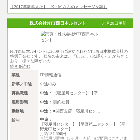
⑧月給：240,000円～285,000円
【2017年新卒入社】 K・M さんのメッセージを読む
⑨月給：250,000円～330,000円
※経験、能力等を考慮の上、当社規定により決
株式会社NTT西日本ルセント
04月28日更新
定
※試用期間中も給与に変更はございません。
NTT西日本ルセントは2009年に設立されたNTT西日本株式会社の
特例子会社です。 社名の由来は、『Lucent（光輝く）』からきて
おり、様々な障がいの…
続きを読む
業種
IT/情報通信
新卒／中途
中途のみ
募集職種
中途：
【寝屋川センター】【平…
雇用形態
中途：
契約社員
勤務地
中途：
■関西支店 寝屋川セン…
中途：
給与
【寝屋川センター】【平野第二センター】【平
野元町センター】
月給187,600円
※試用期間中（3ヶ月）も給与に変更はございま