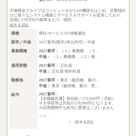
※1…東京都、埼玉県、千葉県、神奈川県
※2…大阪府、京都府、兵庫県、滋賀県
大塚商会グループはコンピュータからOA機器をはじめ、企業様向
※3…愛知県、静岡県
けに様々なシステム構築とサービス＆サポートを提供しており、
※4…北海道、宮城県、栃木県、群馬県、長野
全国に130万社の顧客をもつ、国内…
県、新潟県、富山県、石川県、岡山県、広島
続きを読む
県、山口県、香川県、福岡県
※5…青森県、鳥取県、島根県、愛媛県、高知
業種
商社/サービス/IT/情報通信
県、大分県、長崎県、熊本県、宮崎県、鹿児島
県、沖縄県、福島県、山形県
新卒／中途
2027新卒(既卒2年以内可)・中途
・月給には一律地域手当を含んだ金額を表示
（一律地域手当：※1…36,000円、※2…33,000
募集職種
2027新卒：
（１）事務職 （２…
円、※3…28,000円、※4…25,000円、※5…23,00
中途：
（１）事務職 （２）物…
0円）
・試用期間中も給与変更なし
雇用形態
2027新卒：
正社員
中途：
正社員/契約社員
●基幹職（地域限定社員）
勤務地
2027新卒：
東京（飯田橋、菊川…
・大学・院卒／月給185,000 円～219,000 円 ※勤
中途：
東京（飯田橋、菊川、西…
務地により異なる。
〈東京・神奈川〉219,000 円
2027新卒：
給与
〈大阪・兵庫〉209,000 円
【全職種共通】初任給／274,000円（月給）
〈愛知〉194,500 円 〈福
※大学院卒は月給が278,000円となります。
岡〉185,000 円
※試用期間中も給与に変更はございません
・専門・短大卒／月給185,000 円～210,000 円 ※
中途：
勤務地により異なる。
（１）～（４）274,000円（月給）～
+ 続きを読む
〈東京・神奈川〉210,000
（５）235,000円（月給）～
円 〈大阪・兵庫〉200,000 円
※経験・年齢などを考慮のうえ、当社規程によ
〈愛知〉194,500 円
り優遇します。