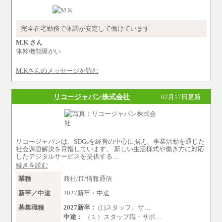
-----
時給 1,226円（実働4.5時間）
※基本給に加算して以下手当有（いずれ
も時間額換算額）
完全在宅勤務で体調が安定して働けています
・退職金相当手当 37円
・賞与相当手当 127円
M.K さん
合計時給額 1,390円
体幹機能障がい
※全ての求人において試用期間中も給与に変更
M.Kさんのメッセージを読む
はございません。
リコージャパン株式会社
02月17日更新
リコージャパンは、SDGsを経営の中心に据え、事業活動を通じた
社会課題解決を目指しています。 新しい生活様式や働き方に対応
したデジタルサービスを提供する…
続きを読む
業種
商社/IT/情報通信
新卒／中途
2027新卒・中途
募集職種
2027新卒：
(1)スタッフ、サ…
中途：
（１）スタッフ職・サポ…