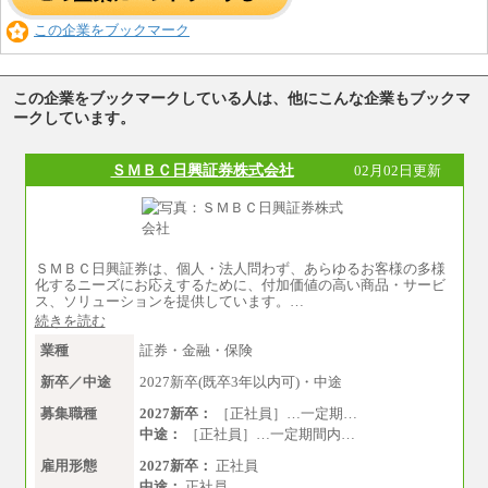
この企業をブックマーク
この企業をブックマークしている人は、他にこんな企業もブックマ
ークしています。
ＳＭＢＣ日興証券株式会社
02月02日更新
ＳＭＢＣ日興証券は、個人・法人問わず、あらゆるお客様の多様
化するニーズにお応えするために、付加価値の高い商品・サービ
ス、ソリューションを提供しています。…
続きを読む
業種
証券・金融・保険
新卒／中途
2027新卒(既卒3年以内可)・中途
募集職種
2027新卒：
［正社員］…一定期…
中途：
［正社員］…一定期間内…
雇用形態
2027新卒：
正社員
中途：
正社員