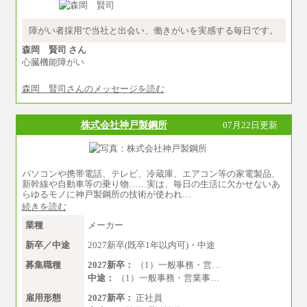
〈福岡〉185,000円
※業務内容・勤務形態に応じて、上記給与の範
囲内でご相談をさせていただく事があります
※基本給のみ（地域手当なし）
※試用期間中も給与に変更はございません
障がい者採用で当社と出会い、働きがいを実感する毎日です。
※試用期間中も給与変更なし
中途：
森岡 賢司 さん
【阪急交通社】
心臓機能障がい
◆正社員/総合職
月給250,000円～(※1)、247,000円～(※2)、242,0
00円～(※3)、239,000円～(※4)、237,000円～
森岡 賢司さんのメッセージを読む
（※5）
・月給は一律地域手当を含んだ金額を表示
（※1…36,000円、※2…33,000円、※3…28,000
株式会社神戸製鋼所
円、※4…25,000円、※5…23,000円）
07月22日更新
・試用期間中も給与変更なし
◆正社員/基幹職
〈東京・神奈川〉月給219,000 円～ 〈大阪・兵
パソコンや携帯電話、テレビ、冷蔵庫、エアコン等の家電製品、
庫〉月給209,000 円～
新幹線や自動車等の乗り物……実は、毎日の生活に欠かせないあ
〈愛知〉月給194,500 円～ 〈福岡〉月給185,000
らゆるモノに神戸製鋼所の技術が使われ…
円～
続きを読む
・一律地域手当なし
・試用期間中も給与変更なし
業種
メーカー
◆契約社員
新卒／中途
2027新卒(既卒1年以内可)・中途
月給187,500円～(※1)、184,000円～(※2)、180,5
00円～(※3)、170,500～(※4)、168,000円～（※
募集職種
2027新卒：
（1）一般事務・営…
5）
中途：
（1）一般事務・営業事…
※1…東京都、埼玉県、千葉県、神奈川県
雇用形態
2027新卒：
正社員
※2…大阪府、京都府、兵庫県、滋賀県