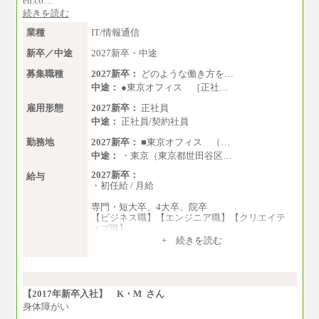
en.co…
続きを読む
業種
IT/情報通信
新卒／中途
2027新卒・中途
募集職種
2027新卒：
どのような働き方を…
中途：
●東京オフィス ［正社…
雇用形態
2027新卒：
正社員
中途：
正社員/契約社員
勤務地
2027新卒：
■東京オフィス （…
中途：
・東京（東京都世田谷区…
2027新卒：
給与
・初任給 / 月給
専門・短大卒、4大卒、院卒
【ビジネス職】【エンジニア職】【クリエイテ
ィブ職】
一律：225,000円
+ 続きを読む
※試用期間中も給与に変更はございません 。
中途：
①月給：270,000円～320,000円
②④⑦⑩月給：225,000円～270,000円
【2017年新卒入社】 K・M さん
③月給：250,000円～300,000円
身体障がい
⑤⑥月給：225,000円～300,000円