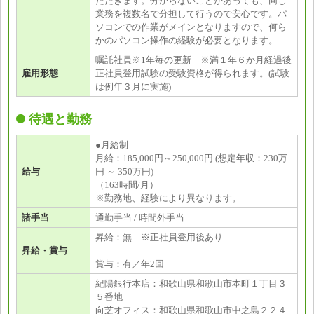
ただきます。分からないことがあっても、同じ
業務を複数名で分担して行うので安心です。パ
ソコンでの作業がメインとなりますので、何ら
かのパソコン操作の経験が必要となります。
嘱託社員※1年毎の更新 ※満１年６か月経過後
雇用形態
正社員登用試験の受験資格が得られます。(試験
は例年３月に実施)
待遇と勤務
●月給制
月給：185,000円～250,000円 (想定年収：230万
給与
円 ～ 350万円)
（163時間/月）
※勤務地、経験により異なります。
諸手当
通勤手当 / 時間外手当
昇給：無 ※正社員登用後あり
昇給・賞与
賞与：有／年2回
紀陽銀行本店：和歌山県和歌山市本町１丁目３
５番地
向芝オフィス：和歌山県和歌山市中之島２２４