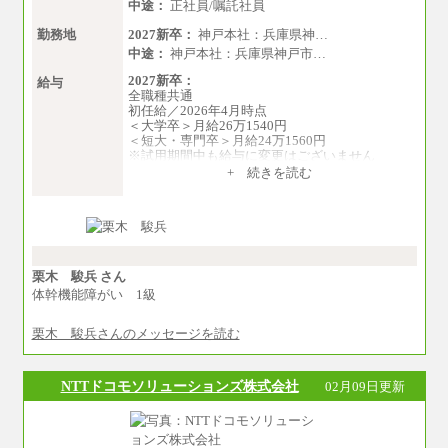
※3…愛知県、静岡県
中途：
正社員/嘱託社員
※4…北海道、宮城県、栃木県、群馬県、長野
県、新潟県、富山県、石川県、岡山県、広島
勤務地
2027新卒：
神戸本社：兵庫県神…
県、山口県、香川県、福岡県
中途：
神戸本社：兵庫県神戸市…
※5…青森県、鳥取県、島根県、愛媛県、高知
県、大分県、長崎県、熊本県、宮崎県、鹿児島
2027新卒：
給与
県、沖縄県、福島県、山形県
全職種共通
初任給／2026年4月時点
◆パート・アルバイト
＜大学卒＞月給26万1540円
時給制：最低時給額 1,050円～ ※勤務地により異
＜短大・専門卒＞月給24万1560円
なる。
※試用期間中も給与に変更はございません
中途：
+ 続きを読む
【エアサーブ】
全職種共通
月給223,000円～
月給24万円～
・試用期間中も給与変更なし
※入社時の年齢等によって異なります。
※試用期間中も給与に変更はございません
栗木 駿兵 さん
体幹機能障がい 1級
栗木 駿兵さんのメッセージを読む
NTTドコモソリューションズ株式会社
02月09日更新