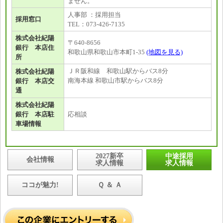
ません。
人事部 ：採用担当
採用窓口
TEL：073-426-7135
株式会社紀陽
〒640-8656
銀行 本店住
和歌山県和歌山市本町1-35
(地図を見る)
所
ＪＲ阪和線 和歌山駅からバス8分
株式会社紀陽
南海本線 和歌山市駅からバス8分
銀行 本店交
通
株式会社紀陽
銀行 本店駐
応相談
車場情報
2027新卒
中途採用
会社情報
求人情報
求人情報
ココが魅力!
Ｑ ＆ Ａ