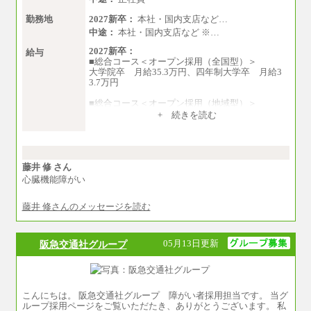
勤務地
2027新卒：
本社・国内支店など…
中途：
本社・国内支店など ※…
2027新卒：
給与
■総合コース＜オープン採用（全国型）＞
大学院卒 月給35.3万円、四年制大学卒 月給3
3.7万円
■総合コース＜オープン採用（地域型）＞
大学院卒 月給33.3万円、四年制大学卒 月給3
+ 続きを読む
1.7万円
■事務コース
四年制大学・大学院卒 月給26.8万円
短大・専門卒 月給24.0万円
藤井 修 さん
心臓機能障がい
※上記は2027年新卒の支給予定額
藤井 修さんのメッセージを読む
※上記全てのコースにおいて、退職金前払給：
一律3.7万円を含む
※試用期間中も給与に変更はございません
05月13日更新
阪急交通社グループ
中途：
■総合コース＜オープン採用（全国型）＞
大学院卒 月給35.3万円、四年制大学卒 月給3
3.7万円
こんにちは。 阪急交通社グループ 障がい者採用担当です。 当グ
■総合コース＜オープン採用（地域型）＞
ループ採用ページをご覧いただたき、ありがとうございます。 私