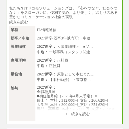
私たちNTTドコモソリューションズは、「心をつなぐ、社会をつ
なぐ」をスローガンに、便利で安心、より楽しく、温もりのある
豊かなコミュニケーション社会の実現…
続きを読む
業種
IT/情報通信
新卒／中途
2027新卒(既卒3年以内可)・中途
募集職種
2027新卒：
＜募集職種＞ ■ソ…
中途：
一般事務（スタッフ関連…
雇用形態
2027新卒：
正社員
中途：
正社員
勤務地
2027新卒：
原則として本社また…
中途：
【本社勤務】 ・東京都…
2027新卒：
給与
全職種共通
■初任給月給（2026年4月末予定）※
修士了_本社：312,000円_支店：266,620円
大学卒_本社：300,000円_支店：254,620円
専門・高専卒_本社：282,000円_支店：236,620
円
+ 続きを読む
※専門性に応じた高い給与水準の採用も実施
中途：