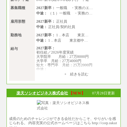
募集職種
2027新卒：
一般職 ・実務のエ…
中途：
（１）一般職 ・実務の…
雇用形態
2027新卒：
正社員
中途：
正社員/契約社員
勤務地
2027新卒：
1．本店 東京…
中途：
1．本店 東京都中…
2027新卒：
給与
初任給／2026年度実績
大学院卒 月給：27万8000円
大学卒 月給：27万4000円
短大・専門卒 月給：25万2000円
中途：
（１）（２）共通
+ 続きを読む
月給：24万0000円～34万8420円
※職務経験等を考慮し決定いたします。
※試用期間中も給与に変更はございません
楽天ソシオビジネス株式会社
【NEW】
07月28日更新
成長のためのチャレンジができる会社だからこそ、やりがいを感
じられる。 内容充実の公式ホームページはこちら http://corp.rakut