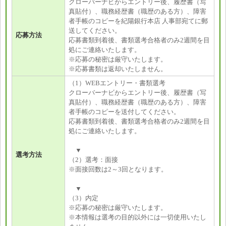
クローバーナビからエントリー後、履歴書（写
真貼付）、職務経歴書（職歴のある方）、障害
者手帳のコピーを紀陽銀行本店 人事部宛てに郵
送してください。
応募方法
応募書類到着後、書類選考合格者のみ2週間を目
処にご連絡いたします。
※応募の秘密は厳守いたします。
※応募書類は返却いたしません。
（1）WEBエントリー・書類選考
クローバーナビからエントリー後、履歴書（写
真貼付）、職務経歴書（職歴のある方）、障害
者手帳のコピーを送付してください。
応募書類到着後、書類選考合格者のみ2週間を目
処にご連絡いたします。
▼
選考方法
（2）選考：面接
※面接回数は2～3回となります。
▼
（3）内定
※応募の秘密は厳守いたします。
※本情報は選考の目的以外には一切使用いたし