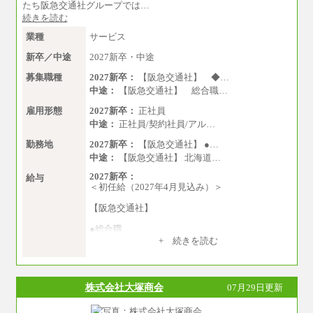
大学院卒 月給33.3万円、四年制大学卒 月給3
たち阪急交通社グループでは…
1.7万円
続きを読む
■事務コース
業種
サービス
四年制大学・大学院卒 月給26.8万円
短大・専門卒 月給24.0万円
新卒／中途
2027新卒・中途
※上記全てのコースにおいて、退職金前払給：
募集職種
2027新卒：
【阪急交通社】 ◆…
一律3.7万円を含む
中途：
【阪急交通社】 総合職…
※試用期間中も給与に変更はございません
雇用形態
2027新卒：
正社員
中途：
正社員/契約社員/アル…
上記の新卒給与を下限に、これまでの経験・ス
キルを考慮し、当社規定に従って決定いたしま
勤務地
2027新卒：
【阪急交通社】 ●…
す。
中途：
【阪急交通社】 北海道…
2027新卒：
給与
＜初任給（2027年4月見込み）＞
【阪急交通社】
●総合職
・大学・院卒
+ 続きを読む
月給250,000円(※1)、247,000円(※2)、242,000
円(※3)、239,000円(※4)、237,000円（※5）
・専門・短大卒
株式会社大塚商会
07月29日更新
月給229,500円(※1)、226,500円(※2)、221,500
円(※3)、218,500円(※4)、216,500円（※5）