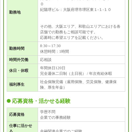
０
紀陽堺ビル：大阪府堺市堺区東１-１-１０
勤務地
その他、大阪エリア、和歌山エリアにおける各
店舗での勤務もご相談可能です。
応募時に希望エリアを記載ください。
8:30～17:30
勤務時間
休憩時間：1時間
時間外労働
応相談
年間休日120日
休日・休暇
完全週休二日制（土日祝） / 年次有給休暇
社会保険完備（雇用保険、労災保険、健康保
福利厚生
険、厚生年金）
応募資格・活かせる経験
学歴不問
応募資格
企業での事務経験
仕事に活かせ
る
金融関連企業でのご経験