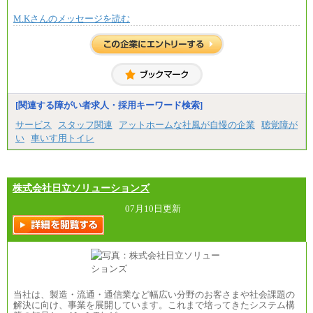
※全ての求人において試用期間中も給与に変更はご
M.Kさんのメッセージを読む
ざいません。
[関連する障がい者求人・採用キーワード検索]
サービス
スタッフ関連
アットホームな社風が自慢の企業
聴覚障が
い
車いす用トイレ
株式会社日立ソリューションズ
07月10日更新
当社は、製造・流通・通信業など幅広い分野のお客さまや社会課題の
解決に向け、事業を展開しています。これまで培ってきたシステム構