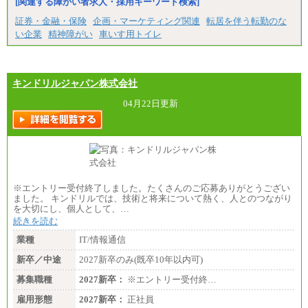
[関連する障がい者求人・採用キーワード検索]
証券・金融・保険
企画・マーケティング関連
転居を伴う転勤のな
い企業
精神障がい
車いす用トイレ
キンドリルジャパン株式会社
04月22日更新
※エントリー受付終了しました。たくさんのご応募ありがとうござい
ました。 キンドリルでは、技術と将来について熱く、人とのつながり
を大切にし、個人として、…
続きを読む
業種
IT/情報通信
新卒／中途
2027新卒のみ(既卒10年以内可)
募集職種
2027新卒：
※エントリー受付終…
雇用形態
2027新卒：
正社員