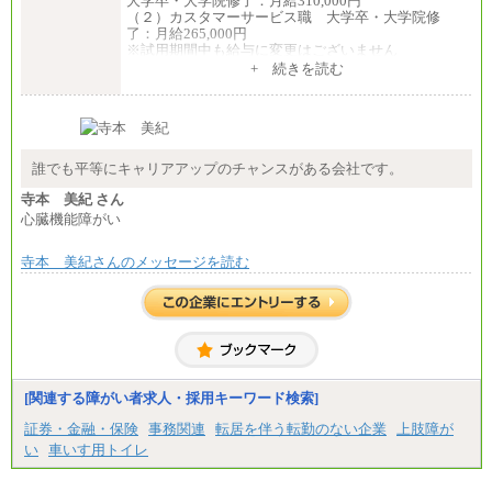
大学卒・大学院修了：月給310,000円
（２）カスタマーサービス職 大学卒・大学院修
了：月給265,000円
※試用期間中も給与に変更はございません
+ 続きを読む
誰でも平等にキャリアアップのチャンスがある会社です。
寺本 美紀 さん
心臓機能障がい
寺本 美紀さんのメッセージを読む
[関連する障がい者求人・採用キーワード検索]
証券・金融・保険
事務関連
転居を伴う転勤のない企業
上肢障が
い
車いす用トイレ