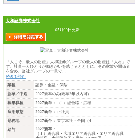
（2）【正社員】総合職：月給300,000円（大学卒）
※試用期間も同額
大和証券株式会社
05月09日更新
「人こそ、最大の財産」大和証券グループの最大の財産は「人材」で
す。社員一人ひとりが働きがいを感じるとともに、その家族や関係者
を含め、当社グループの一員で…
続きを読む
業種
証券・金融・保険
新卒／中途
2027新卒のみ(既卒3年以内可)
募集職種
2027新卒：
（1）総合職・広域…
雇用形態
2027新卒：
正社員
勤務地
2027新卒：
東京本社・全国（4…
2027新卒：
給与
（１）総合職・広域エリア総合職・エリア総合職