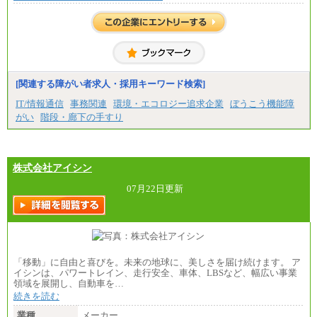
中途：
基本月給／20万5000円以上(正社員・準社員）
※経験、能力を考慮の上、当社規定により優遇
いたします
※自己成長支援金(10,000円）を含む
※別途、Workstyle支援金(月額4,000円）
[関連する障がい者求人・採用キーワード検索]
IT/情報通信
事務関連
環境・エコロジー追求企業
ぼうこう機能障
がい
階段・廊下の手すり
株式会社アイシン
07月22日更新
「移動」に自由と喜びを。未来の地球に、美しさを届け続けます。 ア
イシンは、パワートレイン、走行安全、車体、LBSなど、幅広い事業
領域を展開し、自動車を…
続きを読む
業種
メーカー