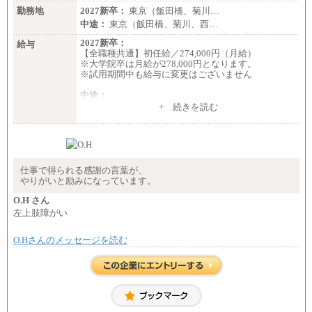
勤務地
2027新卒：
東京（飯田橋、菊川…
中途：
東京（飯田橋、菊川、西…
2027新卒：
給与
【全職種共通】初任給／274,000円（月給）
※大学院卒は月給が278,000円となります。
※試用期間中も給与に変更はございません
中途：
（１）～（４）274,000円（月給）～
+ 続きを読む
（５）235,000円（月給）～
※経験・年齢などを考慮のうえ、当社規程により優
遇します。
※業務内容・勤務形態に応じて、上記給与の範囲内
でご相談をさせていただく事があります
※試用期間中も給与に変更はございません
仕事で得られる感謝の言葉が、
やりがいと励みになっています。
O.H さん
左上肢障がい
O.Hさんのメッセージを読む