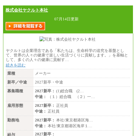
株式会社ヤクルト本社
07月14日更新
ヤクルトは企業理念である「私たちは、生命科学の追究を基盤とし
て、世界の人々の健康で楽しい生活づくりに貢献します。」を基軸と
して、多くの人々の健康に貢献す…
続きを読む
業種
メーカー
新卒／中途
2027新卒・中途
募集職種
2027新卒：
(1)総合職 (2…
中途：
（１）総合職 （２）一…
雇用形態
2027新卒：
正社員
中途：
正社員
勤務地
2027新卒：
本社/東京都港区海…
中途：
本社/東京都港区海岸１…
2027新卒：
給与