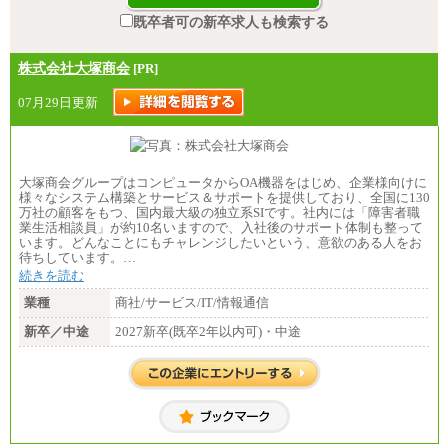
既卒者可の新卒求人も検索する
株式会社大塚商会
[PR]
07月29日更新
大塚商会グループはコンピュータからOA機器をはじめ、企業様向けに
様々なシステム構築とサービス＆サポートを提供しており、全国に130
万社の顧客をもつ、国内最大級の独立系SIです。社内には「障害者職
業生活相談員」が約10名いますので、入社後のサポート体制も整って
います。どんなことにもチャレンジしたいという、意欲のある人をお
待ちしています。…
続きを読む
業種
商社/サービス/IT/情報通信
新卒／中途
2027新卒(既卒2年以内可)・中途