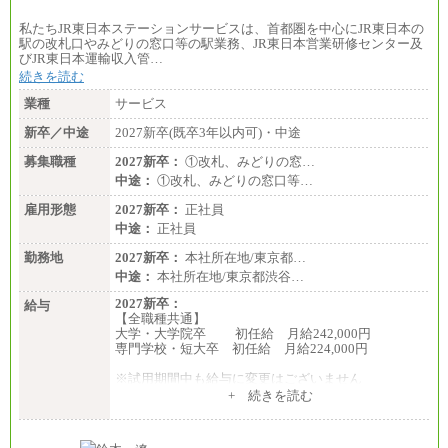
私たちJR東日本ステーションサービスは、首都圏を中心にJR東日本の
駅の改札口やみどりの窓口等の駅業務、JR東日本営業研修センター及
びJR東日本運輸収入管…
続きを読む
業種
サービス
新卒／中途
2027新卒(既卒3年以内可)・中途
募集職種
2027新卒：
①改札、みどりの窓…
中途：
①改札、みどりの窓口等…
雇用形態
2027新卒：
正社員
中途：
正社員
勤務地
2027新卒：
本社所在地/東京都…
中途：
本社所在地/東京都渋谷…
2027新卒：
給与
【全職種共通】
大学・大学院卒 初任給 月給242,000円
専門学校・短大卒 初任給 月給224,000円
※試用期間中も給与に変更はございません
中途：
+ 続きを読む
【全職種共通】
大学・大学院卒 初任給 月給242,000円
専門学校・短大卒 初任給 月給224,000円