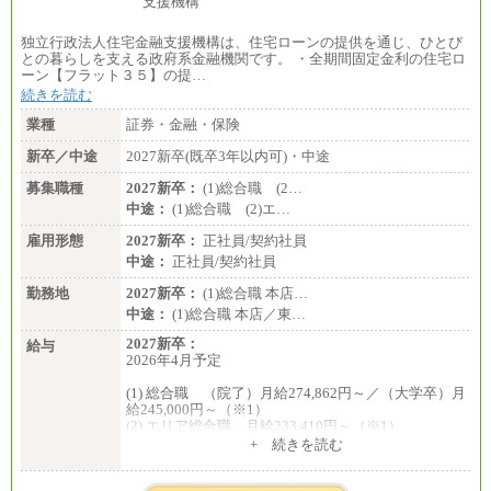
独立行政法人住宅金融支援機構は、住宅ローンの提供を通じ、ひとび
との暮らしを支える政府系金融機関です。 ・全期間固定金利の住宅ロ
ーン【フラット３５】の提…
続きを読む
業種
証券・金融・保険
新卒／中途
2027新卒(既卒3年以内可)・中途
募集職種
2027新卒：
(1)総合職 (2…
中途：
(1)総合職 (2)エ…
雇用形態
2027新卒：
正社員/契約社員
中途：
正社員/契約社員
勤務地
2027新卒：
(1)総合職 本店…
中途：
(1)総合職 本店／東…
2027新卒：
給与
2026年4月予定
(1) 総合職 （院了）月給274,862円～／（大学卒）月
給245,000円～（※1）
(2) エリア総合職 月給233,410円～（※1）
(3) アシスタントスタッフ 日給9,800円～12,500円
+ 続きを読む
（※2）
※１ 試用期間６か月（試用期間中も給与に変更