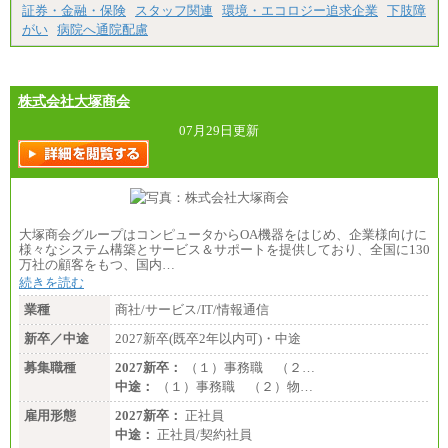
証券・金融・保険
スタッフ関連
環境・エコロジー追求企業
下肢障
がい
病院へ通院配慮
株式会社大塚商会
07月29日更新
大塚商会グループはコンピュータからOA機器をはじめ、企業様向けに
様々なシステム構築とサービス＆サポートを提供しており、全国に130
万社の顧客をもつ、国内…
続きを読む
業種
商社/サービス/IT/情報通信
新卒／中途
2027新卒(既卒2年以内可)・中途
募集職種
2027新卒：
（１）事務職 （２…
中途：
（１）事務職 （２）物…
雇用形態
2027新卒：
正社員
中途：
正社員/契約社員