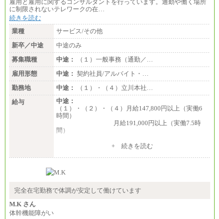
雇用と雇用に関するコンサルタントを行っています。通勤や働く場所
に制限されないテレワークの在…
続きを読む
業種
サービス/その他
新卒／中途
中途のみ
募集職種
中途：
（１）一般事務（通勤／…
雇用形態
中途：
契約社員/アルバイト・…
勤務地
中途：
（１）・（４）立川本社…
中途：
給与
（１）・（２）・（４）月給147,800円以上（実働6
時間）
月給191,000円以上（実働7.5時
間）
（３）月給191,000円以上（実働7.5時間）
+ 続きを読む
（５）月給147,800円以上（実働6時間）
-----
時給 1,226円（実働4.5時間）
※基本給に加算して以下手当有（いずれも時
間額換算額）
完全在宅勤務で体調が安定して働けています
・退職金相当手当 37円
・賞与相当手当 127円
M.K さん
合計時給額 1,390円
体幹機能障がい