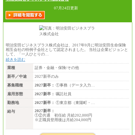
〔正社員〕
月給212,900円～330,000円
07月24日更新
※実務経験に応じてご相談させていただきます（上
記金額を超える可能性あり）
※職種8）を除き、正社員の場合勤務地は本社のみと
なります
※交通費：月5万円まで
〔契約社員〕
札幌 ：時給1,100円～1,450円
明治安田ビジネスプラス株式会社は、2017年9月に明治安田生命保険
東京 ：時給1,226円～1,400円
相互会社の特例子会社として認定されました。 当社は企業ビジョンと
横浜 ：時給1,225円～
して、「一人ひとりの…
川口 ：時給1,150円～
続きを読む
大阪 ：時給1,177円～1,400円
佐世保：時給1,035円～
業種
証券・金融・保険/その他
沖縄 ：時給1,025円～1,350円
※給与は実務経験・職種・配属部署によって異なり
新卒／中途
2027新卒のみ
ます
※交通費：月5万円まで
募集職種
2027新卒：
①事務（データ入力…
雇用形態
2027新卒：
嘱託社員
勤務地
2027新卒：
①東京都（東陽町・…
2027新卒：
給与
①②共通 初任給 月給202,000円
※正職員登用後は月給204,000円