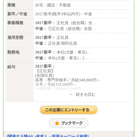
業種
住宅・建設・不動産
新卒／中途
2027新卒(既卒3年以内可)・中途
募集職種
2027新卒：
正社員（総合職）全…
中途：
①正社員（総合職）全国…
雇用形態
2027新卒：
正社員
中途：
正社員/契約社員
勤務地
2027新卒：
本社(大阪・東京)…
中途：
本社(大阪・東京)：2…
2027新卒：
給与
【正社員】
[全国社員]
高専・専門学校卒／月給348,000円～
大卒／月給350,000円～
大学院卒／月給362,000円～
[地域社員]月給295,000円～
+ 続きを読む
中途：
【正社員】
[全国社員]月給348,000円～
[地域社員]月給295,000円～
※試用期間中も給与に変更はございません
【契約社員】月給200,000円～
[関連する障がい者求人・採用キーワード検索]