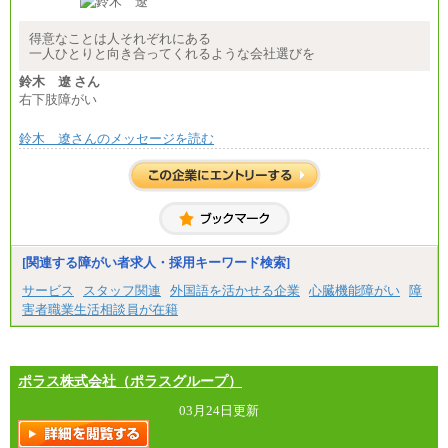
最終学歴に応じ、上記新卒給与（高卒の場合は、月
給211,000円）を基本給とし、年齢や学歴などを考慮
して算定した調整手当を加算した額
得意なことは人それぞれにある
一人ひとりと向き合ってくれるような会社選びを
※試用期間中も給与に変更はございません
鈴木 遼 さん
右下肢障がい
鈴木 遼さんのメッセージを読む
[関連する障がい者求人・採用キーワード検索]
サービス
スタッフ関連
外国語を活かせる企業
心臓機能障がい
障
害者職業生活相談員が在籍
ポラス株式会社（ポラスグループ）
03月24日更新