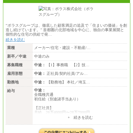
“ポラスグループは、徹底した顧客満足の追及で「住まいの価値」を創
造し続けています。” 首都圏の北部地域を中心に、独自の事業展開と
個性的な住宅の供給で発…
続きを読む
業種
メーカー/住宅・建設・不動産/…
新卒／中途
中途のみ
募集職種
中途：
【1】事務職 【2】技…
雇用形態
中途：
正社員/契約社員/アル…
勤務地
中途：
【勤務地】 本社／埼玉…
中途：
給与
全職種共通
初任給（別途諸手当あり）
【正社員】
月給 26万4000円〜28万7000円
+ 続きを読む
【契約社員】
月給 21万6300円〜27万1200円