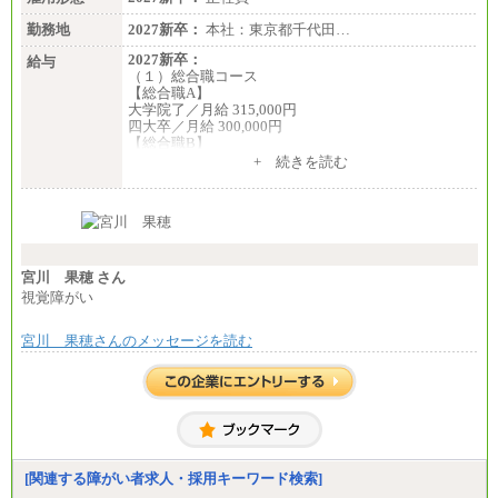
※試用期間中も給与に変更なし
勤務地
2027新卒：
本社：東京都千代田…
2027新卒：
給与
（１）総合職コース
【総合職A】
大学院了／月給 315,000円
四大卒／月給 300,000円
【総合職B】
大学院了／月給 282,000円
+ 続きを読む
四大卒／月給 270,000円
（２）業務職
月給198,300円
宮川 果穂 さん
視覚障がい
宮川 果穂さんのメッセージを読む
[関連する障がい者求人・採用キーワード検索]