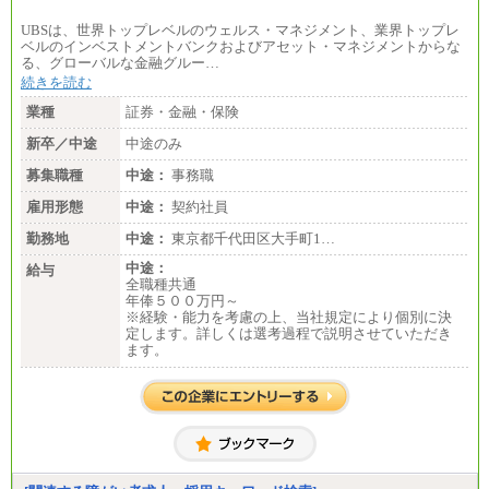
UBSは、世界トップレベルのウェルス・マネジメント、業界トップレ
ベルのインベストメントバンクおよびアセット・マネジメントからな
る、グローバルな金融グルー…
続きを読む
業種
証券・金融・保険
新卒／中途
中途のみ
募集職種
中途：
事務職
雇用形態
中途：
契約社員
勤務地
中途：
東京都千代田区大手町1…
中途：
給与
全職種共通
年俸５００万円～
※経験・能力を考慮の上、当社規定により個別に決
定します。詳しくは選考過程で説明させていただき
ます。