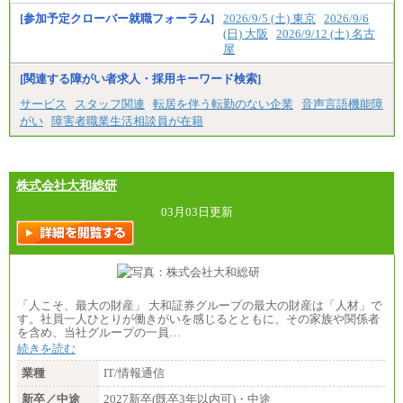
[参加予定クローバー就職フォーラム]
2026/9/5 (土) 東京
2026/9/6
(日) 大阪
2026/9/12 (土) 名古
屋
[関連する障がい者求人・採用キーワード検索]
サービス
スタッフ関連
転居を伴う転勤のない企業
音声言語機能障
がい
障害者職業生活相談員が在籍
株式会社大和総研
03月03日更新
「人こそ、最大の財産」 大和証券グループの最大の財産は「人材」で
す。社員一人ひとりが働きがいを感じるとともに、その家族や関係者
を含め、当社グループの一員…
続きを読む
業種
IT/情報通信
新卒／中途
2027新卒(既卒3年以内可)・中途