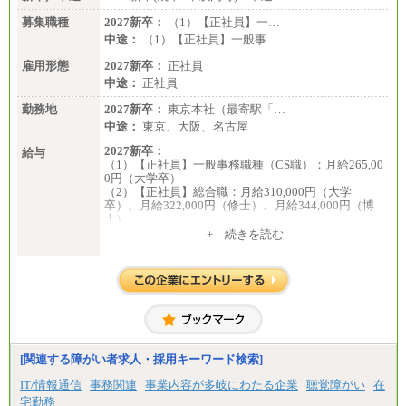
募集職種
2027新卒：
（1）【正社員】一…
中途：
（1）【正社員】一般事…
雇用形態
2027新卒：
正社員
中途：
正社員
勤務地
2027新卒：
東京本社（最寄駅「…
中途：
東京、大阪、名古屋
2027新卒：
給与
（1）【正社員】一般事務職種（CS職）：月給265,00
0円（大学卒）
（2）【正社員】総合職：月給310,000円（大学
卒）、月給322,000円（修士）、月給344,000円（博
士）
+ 続きを読む
※見習期間（試用期間、3か月）も給与に変更はござ
いません。
※一般事務職種（CS職）の大学院修了者は大学卒の
金額を最低額とし、
経験・能力を考慮のうえ、当社規程に基づき決定い
たします。
中途：
下記は新卒採用の給与です。経験者採用の場合、下
記を再下限としてご経験に応じた金額となります。
[関連する障がい者求人・採用キーワード検索]
（1）【正社員】一般事務職種（CS職）：月給255,00
IT/情報通信
事務関連
事業内容が多岐にわたる企業
聴覚障がい
在
0円（大学卒）
宅勤務