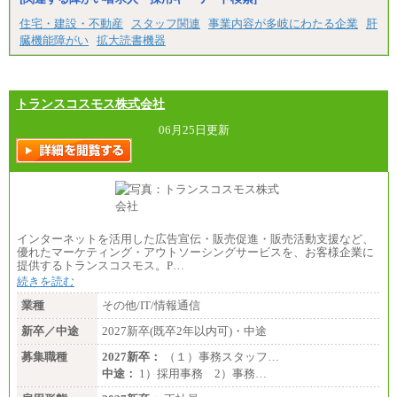
住宅・建設・不動産
スタッフ関連
事業内容が多岐にわたる企業
肝
臓機能障がい
拡大読書機器
トランスコスモス株式会社
06月25日更新
インターネットを活用した広告宣伝・販売促進・販売活動支援など、
優れたマーケティング・アウトソーシングサービスを、お客様企業に
提供するトランスコスモス。P…
続きを読む
業種
その他/IT/情報通信
新卒／中途
2027新卒(既卒2年以内可)・中途
募集職種
2027新卒：
（１）事務スタッフ…
中途：
1）採用事務 2）事務…