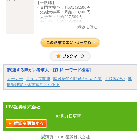
【一般職】
・専門学校卒：月給218,500円
・短期大学卒：月給218,500円
・大学卒：月給227,500円
・修士卒：月給248,300円
・博士卒：月給257,300円
+ 続きを読む
【総合職】
・大学卒：月給253,500円
・修士卒：月給261,500円
・博士卒：月給270,500円
※2025年度実績
※試用期間3か月中も給与に変更はございません
中途：
[関連する障がい者求人・採用キーワード検索]
全職種共通
最低月給200,000円以上
メーカー
スタッフ関連
転居を伴う転勤のない企業
上肢障がい
健
※試用期間中も給与に変更はございません
康管理室・休憩室などがある
UBS証券株式会社
07月31日更新