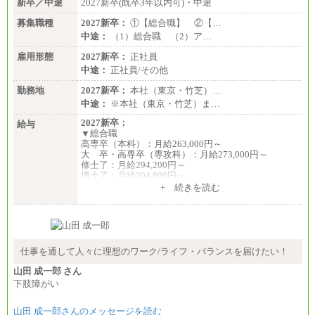
新卒／中途
2027新卒(既卒3年以内可)・中途
募集職種
2027新卒：
①【総合職】 ②【…
中途：
（1）総合職 （2）ア…
雇用形態
2027新卒：
正社員
中途：
正社員/その他
勤務地
2027新卒：
本社（東京・竹芝）…
中途：
※本社（東京・竹芝）ま…
2027新卒：
給与
▼総合職
高専卒（本科）：月給263,000円～
大 卒・高専卒（専攻科）：月給273,000円～
修士了：月給294,200円～
博士了：月給304,800円～
+ 続きを読む
※卓越した能力、高度な技術や実績をお持ちの方
で、それらを入社後の実業務において発揮できると
認められる場合は、 上記の給与に関わらず個別設定
することがあります
▼アソシエイト職
仕事を通して人々に理想のワーク/ライフ・バランスを届けたい！
月給235,000円
山田 成一郎 さん
全職種2025年度実績
下肢障がい
※営業職に支給するインセンティブは除く
山田 成一郎さんのメッセージを読む
※試用期間中も給与に変更はございません