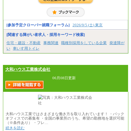
【アルバイト・パート・時給制】
千葉／1,290円～、東京／1,390円～、埼玉/1,315円
～、
神奈川/1,390円～、静岡/1,240円～、滋賀/1,220円
～、
愛知/1,290円～
[参加予定クローバー就職フォーラム]
2026/9/5 (土) 東京
※正社員・契約社員登用制度あり
※上記給与をベースにスキル・経験に応じて、決定
[関連する障がい者求人・採用キーワード検索]
します。
※試用期間中も給与に変更はございません
住宅・建設・不動産
事務関連
職種別採用をしている企業
発達障が
い
車いす用トイレ
大和ハウス工業株式会社
06月08日更新
大和ハウス工業ではさまざまな働き方を取り入れています！ ・バック
オフィスでの募集有 ・全国の事業所のうち、希望の勤務地を選択可能
（※条件あり） ・フレ…
続きを読む