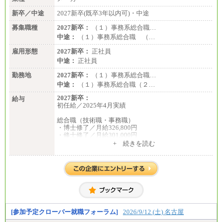
新卒／中途
2027新卒(既卒3年以内可)・中途
募集職種
2027新卒：
（１）事務系総合職…
中途：
（１）事務系総合職 （…
雇用形態
2027新卒：
正社員
中途：
正社員
勤務地
2027新卒：
（１）事務系総合職…
中途：
（１）事務系総合職（２…
2027新卒：
給与
初任給／2025年4月実績
総合職（技術職・事務職）
・博士修了／月給326,800円
・修士修了／月給301,000円
・大学卒／月給282,000円
+ 続きを読む
・高専卒（専攻科）／月給282,000円
・高専卒（本科）／月給256,000円
一般事務職
・博士修了、修士修了、大学卒／月給206,400円
・高専卒（専攻科）／月給206,400円
・高専卒（本科）月給197,800円
・短大卒／月給197,800円
・専門卒（2年）／月給197,800円
[参加予定クローバー就職フォーラム]
2026/9/12 (土) 名古屋