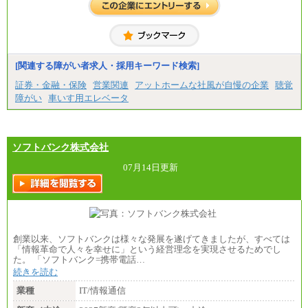
はございません）
※２ 勤務地により異なります
中途：
（1) 総合職 （院了）月給274,862円～／（大学卒）
月給245,000円～（※1）
(2) エリア総合職 月給233,410円～（※1）
(3) アシスタントスタッフ 日給9,800円～12,500円
[関連する障がい者求人・採用キーワード検索]
（※2）
※１ 試用期間６か月（試用期間中も給与に変更
証券・金融・保険
営業関連
アットホームな社風が自慢の企業
聴覚
なし）
障がい
車いす用エレベータ
※２ 勤務地により異なる
ソフトバンク株式会社
07月14日更新
創業以来、ソフトバンクは様々な発展を遂げてきましたが、すべては
「情報革命で人々を幸せに」という経営理念を実現させるためでし
た。 「ソフトバンク=携帯電話…
続きを読む
業種
IT/情報通信