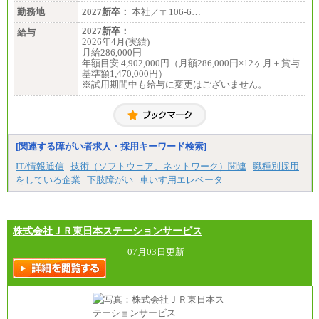
勤務地
2027新卒：
本社／〒106-6…
2027新卒：
給与
2026年4月(実績)
月給286,000円
年額目安 4,902,000円（月額286,000円×12ヶ月＋賞与
基準額1,470,000円）
※試用期間中も給与に変更はございません。
[関連する障がい者求人・採用キーワード検索]
IT/情報通信
技術（ソフトウェア、ネットワーク）関連
職種別採用
をしている企業
下肢障がい
車いす用エレベータ
株式会社ＪＲ東日本ステーションサービス
07月03日更新