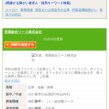
※試用期間中も給与に変更はございません。
[関連する障がい者求人・採用キーワード検索]
中途：
メーカー
事務関連
増収または増益中の企業
呼吸器機能障がい
筆
（１）（２）
談での対応
月給：270,000円～
想定年収：490万円～1,100万円
年収例：
・610万円/28歳・月給34万円
・1,090万円/38歳・月給59万円 *残業代・家族手当
芙蓉総合リース株式会社
対象外
05月29日更新
（３）
月給：190,000円～
想定年収：340万円～610万円
年収例：
・460万円/28歳・月給26万円
・520万円/32歳・月給29万円
（４）
当社は総合ファイナンス企業として「モノ＋ファイナンス」のソリュ
月給：201,000円～
ーションを提供しています。ＢｔｏＢビジネスに興味がある方、様々
想定年収：360万円～680万円
な業界と関わりたい方、ご応募…
年収例：
続きを読む
・520万円/32歳・月給29万円
業種
証券・金融・保険
年収例は賞与含む、残業代・家族手当含まず
新卒／中途
2027新卒のみ(既卒3年以内可)
※キャリアや能力等を考慮の上、当社規定により確
定します
募集職種
2027新卒：
（１）総合職コース…
※残業手当：別途支給
※固定給に固定残業代含まず
雇用形態
2027新卒：
正社員