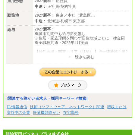
雇用形態
2027新卒：
正社員
中途：
正社員/契約社員
勤務地
2027新卒：
東京／本社（豊島区…
中途：
北海道/札幌市 東京都…
2027新卒：
給与
※試用期間中も給与変更無し
※住居・家族形態を問わず居住地域ごとに一律金額
※全職種共通・2025年4月実績
【居住地域：関東エリア（月給） 】※一律地域手当2
5,000円含む
+ 続きを読む
大学院卒：276,100円
大学卒：250,000円
高専卒：244,800円
短大・専門3年制卒：235,300円
短大・専門2年制卒：222,600円
専門1年制卒：212,900円
【居住地域：関西エリア（月給） 】※一律地域手当1
5,000円含む
[関連する障がい者求人・採用キーワード検索]
大学院卒：266,100円
大学卒：240,000円
IT/情報通信
技術（ソフトウェア、ネットワーク）関連
増収または
高専卒：234,800円
増益中の企業
肝臓機能障がい
在宅勤務
短大・専門3年制卒：225,300円
短大・専門2年制卒：212,600円
専門1年制卒：202,900円
中途：
【全職種共通】
明治安田ビジネスプラス株式会社