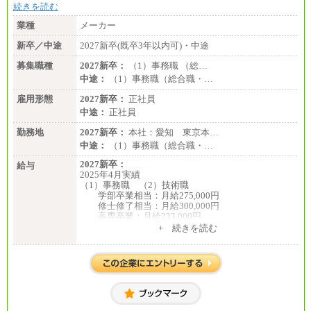
続きを読む
業種
メーカー
新卒／中途
2027新卒(既卒3年以内可)・中途
募集職種
2027新卒：
（1）事務職 （総…
中途：
（1）事務職（総合職・…
雇用形態
2027新卒：
正社員
中途：
正社員
勤務地
2027新卒：
本社：愛知 東京本…
中途：
（1）事務職（総合職・…
2027新卒：
給与
2025年4月実績
（1）事務職 （2）技術職
学部卒業相当：月給275,000円
修士修了相当：月給300,000円
高専卒業：月給233,000円
+ 続きを読む
（3）業務職
大学院修了・大学卒業：月給21万円
短期大学・専門学校（2年制）卒業：月給20万円
※博士修了の方については、専門性や担当業務を考
慮して給与を決定いたします
※試用期間中も給与に変更はございません
中途：