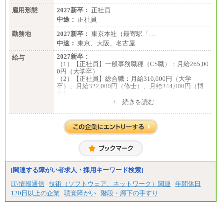
雇用形態
2027新卒：
正社員
中途：
正社員
勤務地
2027新卒：
東京本社（最寄駅「…
中途：
東京、大阪、名古屋
2027新卒：
給与
（1）【正社員】一般事務職種（CS職）：月給265,00
0円（大学卒）
（2）【正社員】総合職：月給310,000円（大学
卒）、月給322,000円（修士）、月給344,000円（博
士）
+ 続きを読む
※見習期間（試用期間、3か月）も給与に変更はござ
いません。
※一般事務職種（CS職）の大学院修了者は大学卒の
金額を最低額とし、
経験・能力を考慮のうえ、当社規程に基づき決定い
たします。
中途：
下記は新卒採用の給与です。経験者採用の場合、下
記を再下限としてご経験に応じた金額となります。
[関連する障がい者求人・採用キーワード検索]
（1）【正社員】一般事務職種（CS職）：月給255,00
IT/情報通信
技術（ソフトウェア、ネットワーク）関連
年間休日
0円（大学卒）
120日以上の企業
聴覚障がい
階段・廊下の手すり
（2）【正社員】総合職：月給300,000円（大学卒）
※試用期間も同額