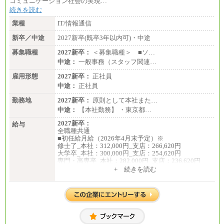
コミュニケーション社会の実現…
続きを読む
業種
IT/情報通信
新卒／中途
2027新卒(既卒3年以内可)・中途
募集職種
2027新卒：
＜募集職種＞ ■ソ…
中途：
一般事務（スタッフ関連…
雇用形態
2027新卒：
正社員
中途：
正社員
勤務地
2027新卒：
原則として本社また…
中途：
【本社勤務】 ・東京都…
2027新卒：
給与
全職種共通
■初任給月給（2026年4月末予定）※
修士了_本社：312,000円_支店：266,620円
大学卒_本社：300,000円_支店：254,620円
専門・高専卒_本社：282,000円_支店：236,620円
+ 続きを読む
※専門性に応じた高い給与水準の採用も実施
中途：
月給（本社）：213,030円＋諸手当
月給（支店）：164,920円～189,700円＋諸手当
※試用期間中も給与に変更はございません。
※上記はフルタイム勤務で残業ゼロの場合の標準的
な月額モデルとして掲載。