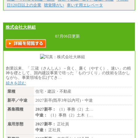
日120日以上の企業
聴覚障がい
車いす用エレベータ
株式会社大林組
07月06日更新
創業以来、「 三箴（さんしん）－良く、廉く（やすく）、速い」の精
神を礎として、国内建設事業で培った「ものづくり」の技術を活かし
ながら、事業領域を広げてき…
続きを読む
業種
住宅・建設・不動産
新卒／中途
2027新卒(既卒3年以内可)・中途
募集職種
2027新卒：
（1）事務（2）土…
中途：
（1）事務（2）土木（…
雇用形態
2027新卒：
正社員
中途：
正社員