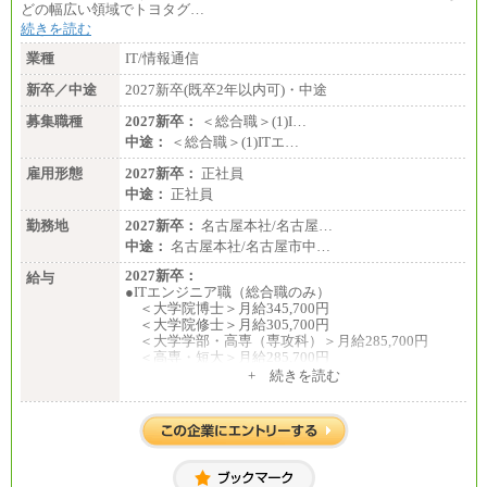
どの幅広い領域でトヨタグ…
続きを読む
業種
IT/情報通信
新卒／中途
2027新卒(既卒2年以内可)・中途
募集職種
2027新卒：
＜総合職＞(1)I…
中途：
＜総合職＞(1)ITエ…
雇用形態
2027新卒：
正社員
中途：
正社員
勤務地
2027新卒：
名古屋本社/名古屋…
中途：
名古屋本社/名古屋市中…
2027新卒：
給与
●ITエンジニア職（総合職のみ）
＜大学院博士＞月給345,700円
＜大学院修士＞月給305,700円
＜大学学部・高専（専攻科）＞月給285,700円
＜高専・短大＞月給285,700円
+ 続きを読む
●事務職（総合職／一般職）
＜大学院修士・博士＞月給：305,700円（総合職）
＜大学学部＞月給：285,700円（総合職）／253,10
0円（一般職）
＜高専・短大＞月給：285,700円（総合職）／248,1
00円（一般職）