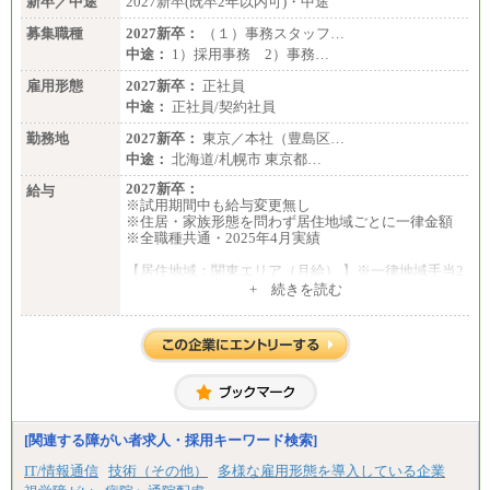
新卒／中途
2027新卒(既卒2年以内可)・中途
募集職種
2027新卒：
（１）事務スタッフ…
中途：
1）採用事務 2）事務…
雇用形態
2027新卒：
正社員
中途：
正社員/契約社員
勤務地
2027新卒：
東京／本社（豊島区…
中途：
北海道/札幌市 東京都…
2027新卒：
給与
※試用期間中も給与変更無し
※住居・家族形態を問わず居住地域ごとに一律金額
※全職種共通・2025年4月実績
【居住地域：関東エリア（月給） 】※一律地域手当2
5,000円含む
+ 続きを読む
大学院卒：276,100円
大学卒：250,000円
高専卒：244,800円
短大・専門3年制卒：235,300円
短大・専門2年制卒：222,600円
専門1年制卒：212,900円
【居住地域：関西エリア（月給） 】※一律地域手当1
5,000円含む
[関連する障がい者求人・採用キーワード検索]
大学院卒：266,100円
大学卒：240,000円
IT/情報通信
技術（その他）
多様な雇用形態を導入している企業
高専卒：234,800円