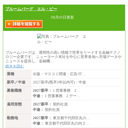
ブルームバーグ エル・ピー
08月05日更新
ブルームバーグは、透明性の高い情報で世界をリードする金融テクノ
ロジー企業です。 ニューヨーク本社を中心に世界各地へ市場データや
ニュースを提供し、金融機…
続きを読む
業種
出版・マスコミ関連・広告/IT…
新卒／中途
2027新卒(既卒3年以内可)・中途
募集職種
2027新卒：
1.営業事務 2.…
中途：
1.営業事務 2.デー…
雇用形態
2027新卒：
契約社員
中途：
契約社員
勤務地
2027新卒：
東京都千代田区丸の…
中途：
東京都千代田区丸の内２…