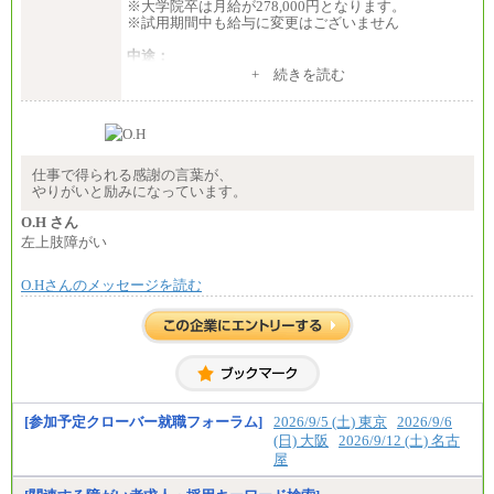
※大学院卒は月給が278,000円となります。
※試用期間中も給与に変更はございません
中途：
（１）～（４）274,000円（月給）～
+ 続きを読む
（５）235,000円（月給）～
※経験・年齢などを考慮のうえ、当社規程により優
遇します。
※業務内容・勤務形態に応じて、上記給与の範囲内
でご相談をさせていただく事があります
※試用期間中も給与に変更はございません
仕事で得られる感謝の言葉が、
やりがいと励みになっています。
O.H さん
左上肢障がい
O.Hさんのメッセージを読む
[参加予定クローバー就職フォーラム]
2026/9/5 (土) 東京
2026/9/6
(日) 大阪
2026/9/12 (土) 名古
屋