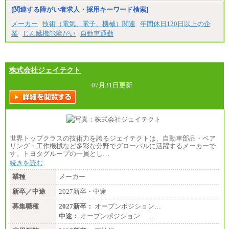
（1）事務職（総合職・正社員） （2）技術職（総
[関連する障がい者求人・採用キーワード検索]
合職・正社員）
月給 208,000円以上
メーカー
技術（電気、電子、機械）関連
年間休日120日以上の企
経験、能力等を考慮し、弊社規定により決定
業
じん臓機能障がい
自動車通勤
試用期間中も給与に変更はございません
（3）技能職（正社員）
基本給
月給 182,400円以上
株式会社ジェイテクト
07月31日更新
世界トップクラスの技術力を誇るジェイテクトは、自動車部品・ベア
リング・工作機械など多彩な分野でグローバルに活躍するメーカーで
す。トヨタグループの一員とし…
続きを読む
業種
メーカー
新卒／中途
2027新卒・中途
募集職種
2027新卒：
オープンポジション…
中途：
オープンポジション …