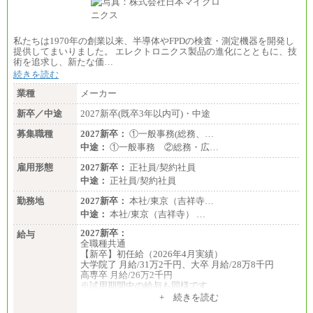
ます。
・試用期間中も同額支給します。
私たちは1970年の創業以来、半導体やFPDの検査・測定機器を開発し
提供してまいりました。 エレクトロニクス製品の進化にとともに、技
術を追求し、新たな価…
続きを読む
業種
メーカー
新卒／中途
2027新卒(既卒3年以内可)・中途
募集職種
2027新卒：
①一般事務(総務、…
中途：
①一般事務 ②総務・広…
雇用形態
2027新卒：
正社員/契約社員
中途：
正社員/契約社員
勤務地
2027新卒：
本社/東京（吉祥寺…
中途：
本社/東京（吉祥寺） …
2027新卒：
給与
全職種共通
【新卒】初任給（2026年4月実績）
大学院了 月給/31万2千円、大卒 月給/28万8千円
高専卒 月給/26万2千円
※試用期間中の給与も同様です
中途：
+ 続きを読む
全職種共通