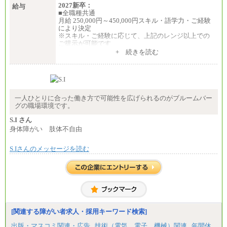
2027新卒：
給与
■全職種共通
月給 250,000円～450,000円スキル・語学力・ご経験
により決定
※スキル・ご経験に応じて、上記のレンジ以上での
ご提示が可能です
※短時間勤務制度(週３０時間）を利用しない場合の
+ 続きを読む
月給となります
中途：
■全職種共通
月給 250,000円～450,000円スキル・語学力・ご経験
により決定
※スキル・ご経験に応じて、上記のレンジ以上での
一人ひとりに合った働き方で可能性を広げられるのがブルームバー
ご提示が可能です
グの職場環境です。
※短時間勤務制度(週３０時間）を利用しない場合の
月給となります
S.I さん
身体障がい 肢体不自由
S.Iさんのメッセージを読む
[関連する障がい者求人・採用キーワード検索]
出版・マスコミ関連・広告
技術（電気、電子、機械）関連
年間休