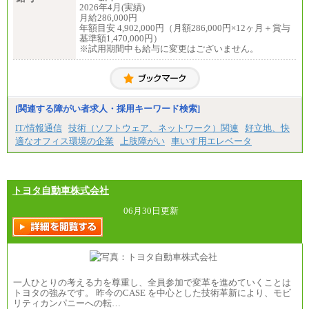
2026年4月(実績)
月給286,000円
年額目安 4,902,000円（月額286,000円×12ヶ月＋賞与
基準額1,470,000円）
※試用期間中も給与に変更はございません。
[関連する障がい者求人・採用キーワード検索]
IT/情報通信
技術（ソフトウェア、ネットワーク）関連
好立地、快
適なオフィス環境の企業
上肢障がい
車いす用エレベータ
トヨタ自動車株式会社
06月30日更新
一人ひとりの考える力を尊重し、全員参加で変革を進めていくことは
トヨタの強みです。 昨今のCASE を中心とした技術革新により、モビ
リティカンパニーへの転…