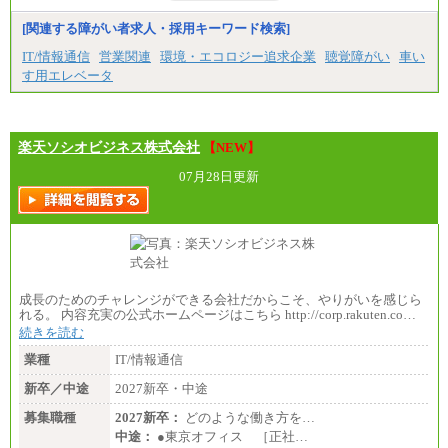
※上記のほか、ボーナス支給あり
年収（本社）：330万～380万（フルタイムで標準的
[関連する障がい者求人・採用キーワード検索]
なボーナス込みの金額です。上限金額は全社平均20
時間の残業込み）
IT/情報通信
営業関連
環境・エコロジー追求企業
聴覚障がい
車い
年収（支店）：260万～340万（フルタイムで標準的
す用エレベータ
なボーナス込みの金額です。上限金額は全社平均20
時間の残業込み）
※年1回評価に応じて昇給有り。(上限あり)
※雇用形態についての補足：事務系職務限定の正社
員となります
楽天ソシオビジネス株式会社
【NEW】
07月28日更新
成長のためのチャレンジができる会社だからこそ、やりがいを感じら
れる。 内容充実の公式ホームページはこちら http://corp.rakuten.co…
続きを読む
業種
IT/情報通信
新卒／中途
2027新卒・中途
募集職種
2027新卒：
どのような働き方を…
中途：
●東京オフィス ［正社…