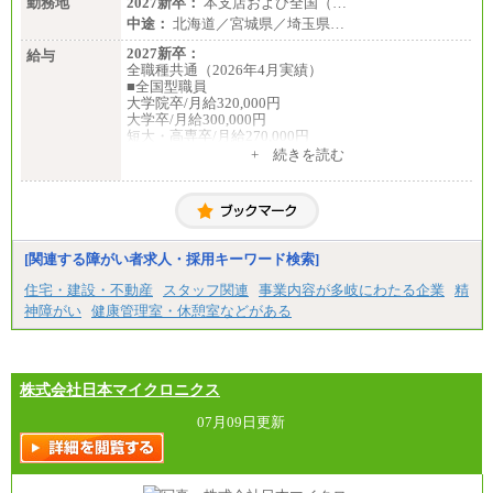
勤務地
2027新卒：
本支店および全国（…
中途：
北海道／宮城県／埼玉県…
2027新卒：
給与
全職種共通（2026年4月実績）
■全国型職員
大学院卒/月給320,000円
大学卒/月給300,000円
短大・高専卒/月給270,000円
+ 続きを読む
■拠点型職員※
大学院卒/月給256,000円～288,000円
大学卒/月給240,000円～270,000円
短大・高専卒/月給216,000円～243,000円
■特定職員※
[関連する障がい者求人・採用キーワード検索]
大学院卒/月給234,000円～263,000円
大学卒/月給219,000円～246,000円
住宅・建設・不動産
スタッフ関連
事業内容が多岐にわたる企業
精
短大・高専卒/月給197,000円～222,000円
神障がい
健康管理室・休憩室などがある
※拠点型職員、特定職員の給与は、生活の拠点が定
まることによるメリットおよび地域ごとの生計費な
どの地域差指数を勘案して拠点ごとに定めていま
す。
株式会社日本マイクロニクス
中途：
全職種共通
07月09日更新
月給制
226,600円～390,100円（勤務地域等により異なりま
す）
・ご経験やスキルを考慮し、選考の中で決定いたし