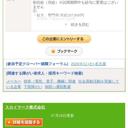
初任給（月給）※試用期間中も給与に変更はござい
ません
①
・短大、専門卒/月給207,800円
・大学卒／月給216,400円
※大学院修了は大学卒の金額を最低額とし、経験・
+ 続きを読む
能力を考慮のうえ当社規程に基づき決定いたしま
す。
②③
・修士了／月給301,000円
・大学卒／月給282,000円
※技術系応募における、博士課程修了は大学卒(また
は修士了)の金額を最低額とし、経験・能力を考慮の
うえ当社規程に基づき決定いたします。
[参加予定クローバー就職フォーラム]
2026/9/12 (土) 名古屋
[関連する障がい者求人・採用キーワード検索]
中途：
（1）月給 246,660円
メーカー
技術（電気、電子、機械）関連
社会貢献活動を実施して
（2）時間給 1,500円/月給モデル\337,000～
いる企業
下肢障がい
病院へ通院配慮
スカイマーク株式会社
07月28日更新