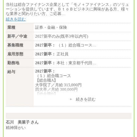
当社は総合ファイナンス企業として「モノ＋ファイナンス」のソリュ
ーションを提供しています。ＢｔｏＢビジネスに興味がある方、様々
な業界と関わりたい方、ご応募…
続きを読む
業種
証券・金融・保険
新卒／中途
2027新卒のみ(既卒3年以内可)
募集職種
2027新卒：
（１）総合職コース…
雇用形態
2027新卒：
正社員
勤務地
2027新卒：
本社：東京都千代田…
2027新卒：
給与
（１）総合職コース
【総合職A】
大学院了／月給 315,000円
四大卒／月給 300,000円
【総合職B】
大学院了／月給 282,000円
+ 続きを読む
四大卒／月給 270,000円
（２）業務職
月給198,300円
石川 美菜子 さん
精神障がい