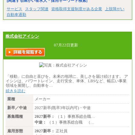
[関連する障がい者求人・採用キーワード検索]
サービス
スタッフ関連
資格取得支援制度がある企業
上肢障がい
自動車通勤
株式会社アイシン
07月22日更新
「移動」に自由と喜びを。未来の地球に、美しさを届け続けます。 ア
イシンは、パワートレイン、走行安全、車体、LBSなど、幅広い事業
領域を展開し、自動車を…
続きを読む
業種
メーカー
新卒／中途
2027新卒(既卒3年以内可)・中途
募集職種
2027新卒：
（１）事務系総合職…
中途：
（１）事務系総合職 （…
雇用形態
2027新卒：
正社員