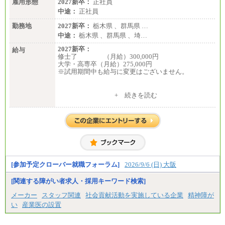
雇用形態
2027新卒：
正社員
中途：
正社員
勤務地
2027新卒：
栃木県 、群馬県 …
中途：
栃木県 、群馬県 、埼…
2027新卒：
給与
修士了 （月給）300,000円
大学・高専卒（月給）275,000円
※試用期間中も給与に変更はございません。
中途：
+ 続きを読む
修士了 （月給）300,000円
大学・高専卒（月給）275,000円
※試用期間中も給与に変更はございません。
[参加予定クローバー就職フォーラム]
2026/9/6 (日) 大阪
[関連する障がい者求人・採用キーワード検索]
メーカー
スタッフ関連
社会貢献活動を実施している企業
精神障が
い
産業医の設置