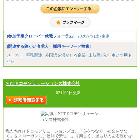
【中途】月給19万8千円～
※勤務地によって異なります。
※経験やスキルを考慮し、規定により決定します。
※試用期間中も給与に変更はございません。
[参加予定クローバー就職フォーラム]
2026/9/5 (土) 東京
[関連する障がい者求人・採用キーワード検索]
メーカー
事務関連
外国語を活かせる企業
上肢障がい
車いす用ト
イレ
NTTドコモソリューションズ株式会社
02月09日更新
私たちNTTドコモソリューションズは、「心をつなぐ、社会をつな
ぐ」をスローガンに、便利で安心、より楽しく、温もりのある豊かな