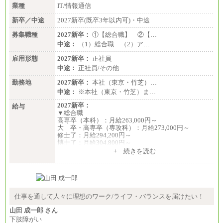
業種
IT/情報通信
新卒／中途
2027新卒(既卒3年以内可)・中途
募集職種
2027新卒：
①【総合職】 ②【…
中途：
（1）総合職 （2）ア…
雇用形態
2027新卒：
正社員
中途：
正社員/その他
勤務地
2027新卒：
本社（東京・竹芝）…
中途：
※本社（東京・竹芝）ま…
2027新卒：
給与
▼総合職
高専卒（本科）：月給263,000円～
大 卒・高専卒（専攻科）：月給273,000円～
修士了：月給294,200円～
博士了：月給304,800円～
+ 続きを読む
※卓越した能力、高度な技術や実績をお持ちの方
で、それらを入社後の実業務において発揮できると
認められる場合は、 上記の給与に関わらず個別設定
することがあります
▼アソシエイト職
仕事を通して人々に理想のワーク/ライフ・バランスを届けたい！
月給235,000円
山田 成一郎 さん
全職種2025年度実績
下肢障がい