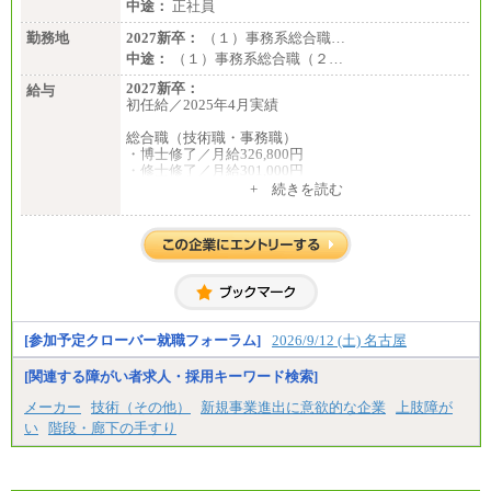
中途：
正社員
勤務地
2027新卒：
（１）事務系総合職…
中途：
（１）事務系総合職（２…
2027新卒：
給与
初任給／2025年4月実績
総合職（技術職・事務職）
・博士修了／月給326,800円
・修士修了／月給301,000円
・大学卒／月給282,000円
+ 続きを読む
・高専卒（専攻科）／月給282,000円
・高専卒（本科）／月給256,000円
一般事務職
・博士修了、修士修了、大学卒／月給206,400円
・高専卒（専攻科）／月給206,400円
・高専卒（本科）月給197,800円
・短大卒／月給197,800円
・専門卒（2年）／月給197,800円
[参加予定クローバー就職フォーラム]
2026/9/12 (土) 名古屋
※試用期間中も給与に変更はございません。
[関連する障がい者求人・採用キーワード検索]
中途：
メーカー
技術（その他）
新規事業進出に意欲的な企業
上肢障が
（１）（２）
い
階段・廊下の手すり
月給：270,000円～
想定年収：490万円～1,100万円
年収例：
・610万円/28歳・月給34万円