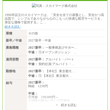
1996年設立のスカイマークは、「安全を全ての基盤とし、安全かつ高
品質で、シンプルでありながら心のこもった快適な航空サービスを、
身近な価格で提供する」こ…
続きを読む
業種
その他
新卒／中途
2027新卒・中途
募集職種
2027新卒：
一般事務及びサポー…
中途：
①オープンポジション …
雇用形態
2027新卒：
アルバイト・パート
中途：
契約社員/アルバイト・…
勤務地
2027新卒：
【本社】 東京都大…
中途：
① 【本社】 東京都大…
2027新卒：
給与
時給 1250円
中途：
①月給 230,000円～
※経験や能力に応じて応相談
+ 続きを読む
②時給 1,250円