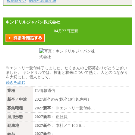
視覚障がい
病院へ通院配慮
短大・専門3年制卒：225,300円
短大・専門2年制卒：212,600円
専門1年制卒：202,900円
中途：
【全職種共通】
キンドリルジャパン株式会社
〔正社員〕
月給212,900円～330,000円
04月22日更新
※実務経験に応じてご相談させていただきます（上
記金額を超える可能性あり）
※職種8）を除き、正社員の場合勤務地は本社のみと
なります
※交通費：月5万円まで
〔契約社員〕
札幌 ：時給1,100円～1,450円
※エントリー受付終了しました。たくさんのご応募ありがとうござい
東京 ：時給1,226円～1,400円
ました。 キンドリルでは、技術と将来について熱く、人とのつながり
横浜 ：時給1,225円～
を大切にし、個人として、…
川口 ：時給1,150円～
続きを読む
大阪 ：時給1,177円～1,400円
佐世保：時給1,035円～
業種
IT/情報通信
沖縄 ：時給1,025円～1,350円
※給与は実務経験・職種・配属部署によって異なり
新卒／中途
2027新卒のみ(既卒10年以内可)
ます
※交通費：月5万円まで
募集職種
2027新卒：
※エントリー受付終…
雇用形態
2027新卒：
正社員
勤務地
2027新卒：
本社／〒106-6…
2027新卒：
給与