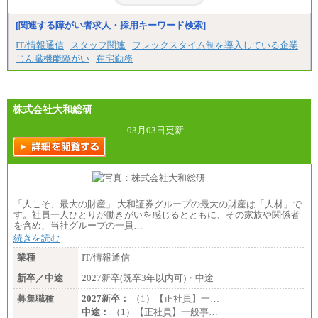
※試用期間中の条件変更：無
[関連する障がい者求人・採用キーワード検索]
中途：
■正社員採用■
IT/情報通信
スタッフ関連
フレックスタイム制を導入している企業
＜総合職＞
じん臓機能障がい
在宅勤務
大学院博士 ： 月給345,700円～
大学院修士 ： 月給305,700円～
大学学部・高専（専攻科）： 月給285,700円～
高専・短大： 月給285,700円～
株式会社大和総研
＜一般職＞
大学(学部・院)・高専（専攻科）： 月給253,100
03月03日更新
円～
高専・短大： 月給248,100円～
※試用期間中の条件変更：無
「人こそ、最大の財産」 大和証券グループの最大の財産は「人材」で
す。社員一人ひとりが働きがいを感じるとともに、その家族や関係者
を含め、当社グループの一員…
続きを読む
業種
IT/情報通信
新卒／中途
2027新卒(既卒3年以内可)・中途
募集職種
2027新卒：
（1）【正社員】一…
中途：
（1）【正社員】一般事…