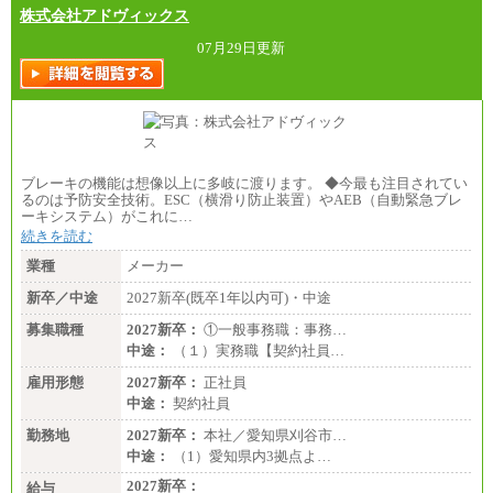
・1,090万円/38歳・月給59万円 *残業代・家族手当
株式会社アドヴィックス
対象外
07月29日更新
（３）
月給：190,000円～
想定年収：340万円～610万円
年収例：
・460万円/28歳・月給26万円
・520万円/32歳・月給29万円
（４）
ブレーキの機能は想像以上に多岐に渡ります。 ◆今最も注目されてい
月給：201,000円～
るのは予防安全技術。ESC（横滑り防止装置）やAEB（自動緊急ブレ
想定年収：360万円～680万円
ーキシステム）がこれに…
年収例：
続きを読む
・520万円/32歳・月給29万円
業種
メーカー
年収例は賞与含む、残業代・家族手当含まず
新卒／中途
2027新卒(既卒1年以内可)・中途
※キャリアや能力等を考慮の上、当社規定により確
定します
募集職種
2027新卒：
①一般事務職：事務…
※残業手当：別途支給
中途：
（１）実務職【契約社員…
※固定給に固定残業代含まず
※試用期間中も給与に変更なし
雇用形態
2027新卒：
正社員
中途：
契約社員
勤務地
2027新卒：
本社／愛知県刈谷市…
中途：
（1）愛知県内3拠点よ…
2027新卒：
給与