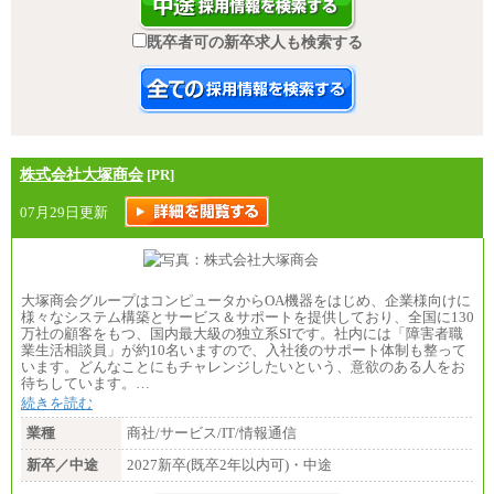
既卒者可の新卒求人も検索する
株式会社大塚商会
[PR]
07月29日更新
大塚商会グループはコンピュータからOA機器をはじめ、企業様向けに
様々なシステム構築とサービス＆サポートを提供しており、全国に130
万社の顧客をもつ、国内最大級の独立系SIです。社内には「障害者職
業生活相談員」が約10名いますので、入社後のサポート体制も整って
います。どんなことにもチャレンジしたいという、意欲のある人をお
待ちしています。…
続きを読む
業種
商社/サービス/IT/情報通信
新卒／中途
2027新卒(既卒2年以内可)・中途