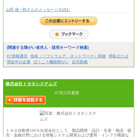
※営業職に支給するインセンティブは除く
山田 成一郎さんのメッセージを読む
※試用期間中も給与に変更はございません
中途：
基本月給／20万5000円以上(正社員・準社員）
※経験、能力を考慮の上、当社規定により優遇
いたします
※自己成長支援金(10,000円）を含む
※別途、Workstyle支援金(月額4,000円）
[関連する障がい者求人・採用キーワード検索]
IT/情報通信
技術（ソフトウェア、ネットワーク）関連
増収または
増益中の企業
ぼうこう機能障がい
在宅勤務
株式会社トヨタシステムズ
07月22日更新
トヨタ自動車100％出資会社として、製品開発・設計・生産・物流・販
売・金融分野における情報システム開発および運用・インフラ構築な