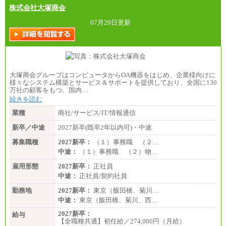
株式会社大塚商会
07月29日更新
大塚商会グループはコンピュータからOA機器をはじめ、企業様向けに
様々なシステム構築とサービス＆サポートを提供しており、全国に130
万社の顧客をもつ、国内…
続きを読む
業種
商社/サービス/IT/情報通信
新卒／中途
2027新卒(既卒2年以内可)・中途
募集職種
2027新卒：
（１）事務職 （２…
中途：
（１）事務職 （２）物…
雇用形態
2027新卒：
正社員
中途：
正社員/契約社員
勤務地
2027新卒：
東京（飯田橋、菊川…
中途：
東京（飯田橋、菊川、西…
2027新卒：
給与
【全職種共通】初任給／274,000円（月給）