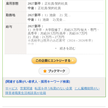
雇用形態
2027新卒：
正社員/契約社員
中途：
正社員/契約社員
勤務地
2027新卒：
1）池袋 2）完…
中途：
1）池袋 2) 完全…
2027新卒：
給与
1）大学卒・大学院修了：月給21万円/短大・専門・
高専卒：月給20.5万円/高卒：月給19.7万円
2）月給：21万円～27万円
※高校卒は既卒のみ応募可（2024～2026年卒）
中途：
1）月給：21万円～25万円
+ 続きを読む
2）月給：21万円～27万円
[関連する障がい者求人・採用キーワード検索]
サービス
営業関連
転居を伴う転勤のない企業
じん臓機能障がい
障害者職業生活相談員が在籍