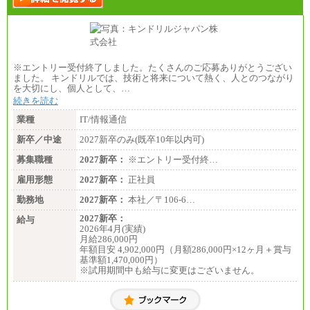
※エントリー受付終了しました。たくさんのご応募ありがとうござい
ました。 キンドリルでは、技術と将来について熱く、人とのつながり
を大切にし、個人として、…
続きを読む
業種
IT/情報通信
新卒／中途
2027新卒のみ(既卒10年以内可)
募集職種
2027新卒：
※エントリー受付終…
雇用形態
2027新卒：
正社員
勤務地
2027新卒：
本社／〒106-6…
2027新卒：
給与
2026年4月(実績)
月給286,000円
年額目安 4,902,000円（月額286,000円×12ヶ月＋賞与
基準額1,470,000円）
※試用期間中も給与に変更はございません。