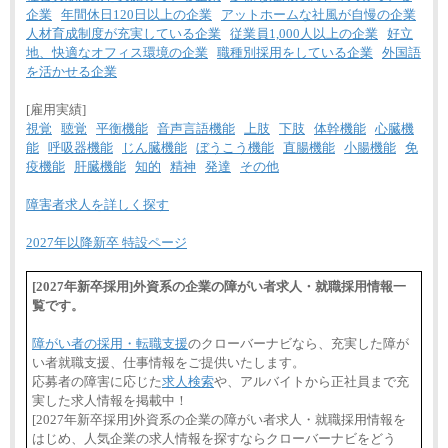
企業
年間休日120日以上の企業
アットホームな社風が自慢の企業
人材育成制度が充実している企業
従業員1,000人以上の企業
好立
地、快適なオフィス環境の企業
職種別採用をしている企業
外国語
を活かせる企業
[雇用実績]
視覚
聴覚
平衡機能
音声言語機能
上肢
下肢
体幹機能
心臓機
能
呼吸器機能
じん臓機能
ぼうこう機能
直腸機能
小腸機能
免
疫機能
肝臓機能
知的
精神
発達
その他
障害者求人を詳しく探す
2027年以降新卒 特設ページ
[2027年新卒採用]外資系の企業の障がい者求人・就職採用情報一
覧です。
障がい者の採用・転職支援
のクローバーナビなら、充実した障が
い者就職支援、仕事情報をご提供いたします。
応募者の障害に応じた
求人検索
や、アルバイトから正社員まで充
実した求人情報を掲載中！
[2027年新卒採用]外資系の企業の障がい者求人・就職採用情報を
はじめ、人気企業の求人情報を探すならクローバーナビをどう