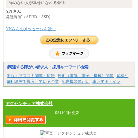
※スキル・ご経験に応じて、上記のレンジ以上での
諦めない人が幸せになれる会社
ご提示が可能です
※短時間勤務制度(週３０時間）を利用しない場合の
Y.N さん
月給となります
発達障害（ADHD・ASD）
Y.Nさんのメッセージを読む
[関連する障がい者求人・採用キーワード検索]
出版・マスコミ関連・広告
技術（電気、電子、機械）関連
多様な
雇用形態を導入している企業
免疫機能障がい
車いす用トイレ
アクセンチュア株式会社
08月06日更新