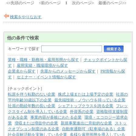
<<先頭のページ
<前のページ
1
次のページ>
最後のページ>>
検索をやりなおす
他の条件で検索
キーワードで探す
業種・職種・勤務地・雇用形態から探す
｜
チェックポイントから探
す
｜
雇用実績・職場環境から探す
企業名から探す
｜
先輩からのメッセージから探す
｜
PR情報から探
す
｜
セミナー・イベント情報から探す
[チェックポイント]
転居を伴う転勤のない企業
株式上場または上場予定の企業
社員の
平均年齢30歳以下の企業
最先端技術・ノウハウを持っている企業
社員の勤続年数の長い企業
シェアトップクラスを誇る企業
フレッ
クスタイム制を導入している企業
外資系の企業
資格取得支援制度
がある企業
事業内容が多岐にわたる企業
環境・エコロジー追求企
業
増収または増益中の企業
新規事業進出に意欲的な企業
ストッ
クオプション制度のある企業
自動車通勤可（駐車場のある）企業
社会貢献活動を実施している企業
多様な雇用形態を導入している