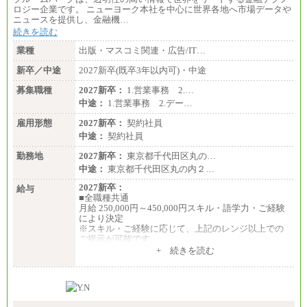
ロジー企業です。 ニューヨーク本社を中心に世界各地へ市場データや
ニュースを提供し、金融機…
続きを読む
業種
出版・マスコミ関連・広告/IT…
新卒／中途
2027新卒(既卒3年以内可)・中途
募集職種
2027新卒：
1.営業事務 2.…
中途：
1.営業事務 2.デー…
雇用形態
2027新卒：
契約社員
中途：
契約社員
勤務地
2027新卒：
東京都千代田区丸の…
中途：
東京都千代田区丸の内２…
2027新卒：
給与
■全職種共通
月給 250,000円～450,000円スキル・語学力・ご経験
により決定
※スキル・ご経験に応じて、上記のレンジ以上での
ご提示が可能です
※短時間勤務制度(週３０時間）を利用しない場合の
+ 続きを読む
月給となります
中途：
■全職種共通
月給 250,000円～450,000円スキル・語学力・ご経験
により決定