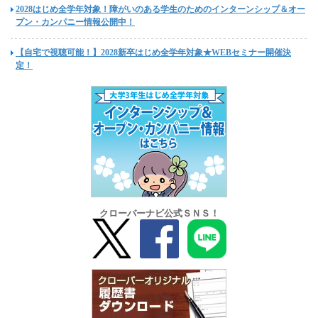
2028はじめ全学年対象！障がいのある学生のためのインターンシップ＆オー
プン・カンパニー情報公開中！
【自宅で視聴可能！】2028新卒はじめ全学年対象★WEBセミナー開催決
定！
クローバーナビ公式ＳＮＳ！