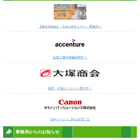
【〓SoftBank】「Real Jobセミナー」募集中！
全国で通年積極採用中！
新卒・中途エントリー受付中！
1Dayイベント【8/12〆切！】
事務局からのお知らせ