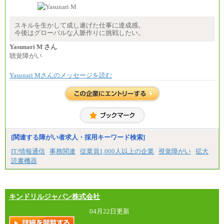
（2）一般事務
月給210,000円～350,000円
※地域や業務内容によって変動があります
スキルを生かして成し遂げた仕事に達成感。
今後はグローバルな人脈作りに挑戦したい。
（3）庶務/軽作業
月給220,000円～250,000円
Yasunari M さん
聴覚障がい
※試用期間中も給与に変更はございません
Yasunari Mさんのメッセージを読む
[関連する障がい者求人・採用キーワード検索]
IT/情報通信
事務関連
従業員1,000人以上の企業
視覚障がい
拡大
読書機器
キンドリルジャパン株式会社
04月22日更新