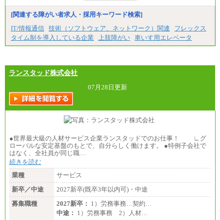
[関連する障がい者求人・採用キーワード検索]
IT/情報通信
技術（ソフトウェア、ネットワーク）関連
フレックス
タイム制を導入している企業
上肢障がい
車いす用エレベータ
ランスタッド株式会社
07月28日更新
●世界最大級の人材サービス企業ランスタッドでのお仕事！ ∟グ
ローバルな安定基盤のもとで、自分らしく働けます。 ●特例子会社で
はなく、全社員が同じ職…
続きを読む
業種
サービス
新卒／中途
2027新卒(既卒3年以内可)・中途
募集職種
2027新卒：
1）労務事務…契約…
中途：
1）労務事務 2）人材…