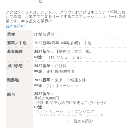
アクセンチュアは、デジタル、クラウドおよびセキュリティ領域にお
いて卓越した能力で世界をリードするプロフェッショナル サービス企
業です。40を超える業界の…
続きを読む
業種
IT/情報通信
新卒／中途
2027新卒(既卒10年以内可)・中途
募集職種
2027新卒：
【勤務地：東京 地…
中途：
（1）ソリューション・…
雇用形態
2027新卒：
正社員
中途：
正社員/契約社員
勤務地
2027新卒：
東京 ※転居を伴…
中途：
(1)ソリューション・…
2027新卒：
給与
月給270,000円
※試用期間中も給与に変更はございません
中途：
（1）ソリューション・エンジニア
【経験者】月給240,000円～450,000円
※地域や業務内容によって変動があります
+ 続きを読む
【未経験者】月給210,000円～340,000円
※地域や業務内容によって変動があります